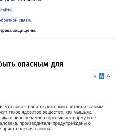
 сайта
.
братной связи.
е права защищены.
быть опасным для
A
A
A
, что пиво – напиток, который считается самым
жит такое ядовитое вещество, как мышьяк.
ьяка в пиве ненамного превышает норму и не
человека, производители предупреждены о
 приготовления напитка.