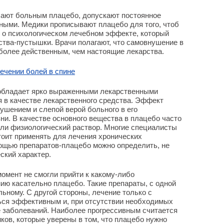
чают больным плацебо, допускают постоянное
ными. Медики прописывают плацебо для того, чтоб
я о психологическом лечебном эффекте, который
ства-пустышки. Врачи полагают, что самовнушение в
более действенным, чем настоящие лекарства.
ечении болей в спине
е обладает ярко выраженными лекарственными
я в качестве лекарственного средства. Эффект
ушением и слепой верой больного в его
ни. В качестве основного вещества в плацебо часто
 или физиологический раствор. Многие специалисты
тоит применять для лечения хронических
мощью препаратов-плацебо можно определить, не
ский характер.
омент не смогли прийти к какому-либо
ю касательно плацебо. Такие препараты, с одной
льному. С другой стороны, лечение только с
ся эффективным и, при отсутствии необходимых
е заболеваний. Наиболее прогрессивным считается
ов, которые уверены в том, что плацебо нужно