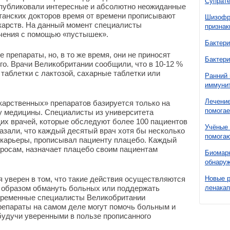
Супрате
публиковали интересные и абсолютно неожиданные
танских докторов время от времени прописывают
Шизофре
карств. На данный момент специалисты
признак
чения с помощью «пустышек».
Бактери
препараты, но, в то же время, они не приносят
Бактери
го. Врачи Великобритании сообщили, что в 10-12 %
таблетки с лактозой, сахарные таблетки или
Ранний 
иммунит
Лечение
арственных» препаратов базируется только на
помогае
лу медицины. Специалисты из университета
их врачей, которые обследуют более 100 пациентов
Учёные 
азали, что каждый десятый врач хотя бы несколько
помогаю
 карьеры, прописывал пациенту плацебо. Каждый
просам, назначает плацебо своим пациентам
Биомарк
обнаруж
 уверен в том, что такие действия осуществляются
Новые 
то образом обмануть больных или поддержать
ленака
временные специалисты Великобритании
репараты на самом деле могут помочь больным и
будучи уверенными в пользе прописанного