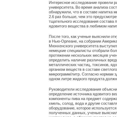
Интересное исследование провели р
университета. Во время анализа сос
обнаружили, что в составе напитка м
2.6 раз больше, чем это предусмотр
тщательного исследования состава 
ядовитого вещества в любимом напит
После того, как ученые выяснили отк
в Нью-Орлеане, на собрании Америка
Мюнхенского университета выступил 
немецкие специалисты отобрали боле
протяжении нескольких месяцев учен
определить наличие различных вред
металлических частиц, токсинов, яд
организм веществ в составе светлог
микрограмм/литр. Согласно нормам 
одном литре жидкого продукта должн
Руководители исследования объясни
определение источника ядовитого в
компоненты пива на предмет содерж
хмель, солод, вода и другие состав
оборудование, которое используется
полученных данных, ученые выяснил