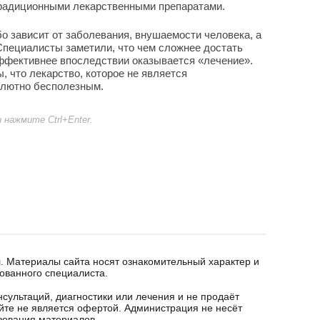
 традиционными лекарственными препаратами.
 зависит от заболевания, внушаемости человека, а
 Специалисты заметили, что чем сложнее достать
эффективнее впоследствии оказывается «лечение».
, что лекарство, которое не является
олютно бесполезным.
нажмите Ctrl+Enter.
. Материалы сайта носят ознакомительный характер и
ованного специалиста.
сультаций, диагностики или лечения и не продаёт
йте не является офертой. Администрация не несёт
ьзования материалов.