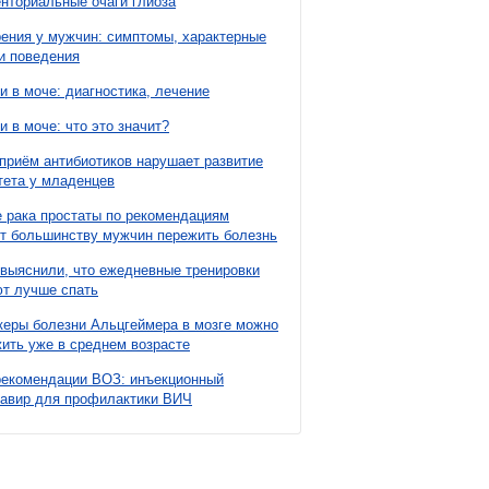
нториальные очаги глиоза
ния у мужчин: симптомы, характерные
и поведения
и в моче: диагностика, лечение
и в моче: что это значит?
приём антибиотиков нарушает развитие
ета у младенцев
 рака простаты по рекомендациям
т большинству мужчин пережить болезнь
выяснили, что ежедневные тренировки
т лучше спать
еры болезни Альцгеймера в мозге можно
ить уже в среднем возрасте
рекомендации ВОЗ: инъекционный
павир для профилактики ВИЧ