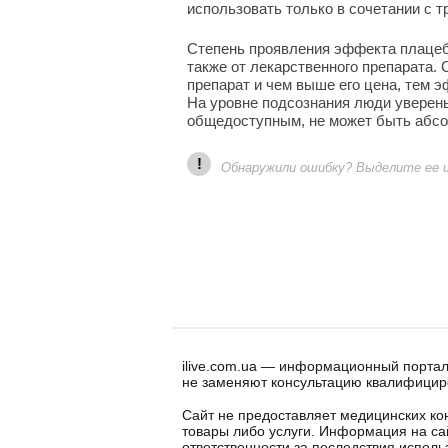
использовать только в сочетании с
Степень проявления эффекта плацебо
также от лекарственного препарата.
препарат и чем выше его цена, тем 
На уровне подсознания люди уверены
общедоступным, не может быть абс
!
Обнаружили ошибку? Выделите ее и 
ilive.com.ua — информационный портал
не заменяют консультацию квалифицир
Сайт не предоставляет медицинских кон
товары либо услуги. Информация на са
ответственности за последствия испол