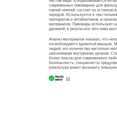
чистом виде, а образовывается из-за
современных пивоварнях для фильтр
горной землей, состоит из останков 
породой. Используется в текстильн
препаратов и антибиотиков, в произ
материалов. Пивовары используют ки
дрожжей, в результате чего пиво вы
Анализ материалов показал, что неко
«освобождают» ядовитый мышьяк. Мы
людей, его количество настолько мал
заболевание внутренних органов. Сп
более опасно для современного люб
безопасность, специалисты предупре
кизельгура может вызывать повышен
[
1
]