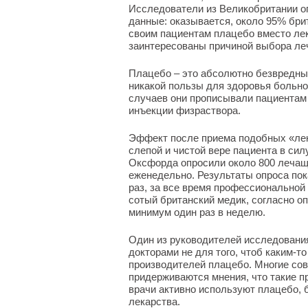
Исследователи из Великобритании о
данные: оказывается, около 95% бри
своим пациентам плацебо вместо ле
заинтересованы причиной выбора ле
Плацебо – это абсолютно безвредные 
никакой пользы для здоровья больно
случаев они прописывали пациентам 
инъекции физраствора.
Эффект после приема подобных «лек
слепой и чистой вере пациента в си
Оксфорда опросили около 800 лечащ
еженедельно. Результаты опроса пок
раз, за все время профессиональной
сотый британский медик, согласно о
минимум один раз в неделю.
Один из руководителей исследования
докторами не для того, чтоб каким-
производителей плацебо. Многие со
придерживаются мнения, что такие п
врачи активно используют плацебо, 
лекарства.