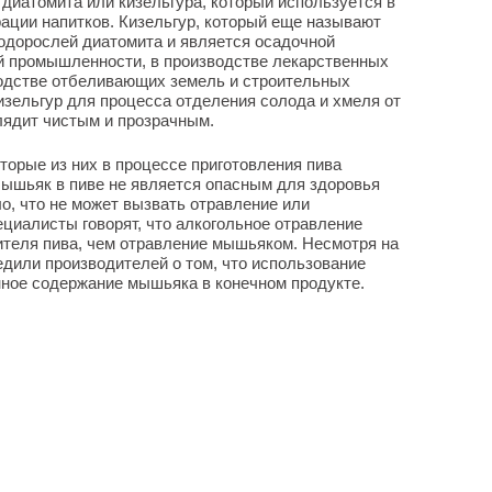
 диатомита или кизельгура, который используется в
ации напитков. Кизельгур, который еще называют
водорослей диатомита и является осадочной
ой промышленности, в производстве лекарственных
водстве отбеливающих земель и строительных
зельгур для процесса отделения солода и хмеля от
глядит чистым и прозрачным.
торые из них в процессе приготовления пива
шьяк в пиве не является опасным для здоровья
о, что не может вызвать отравление или
ециалисты говорят, что алкогольное отравление
ителя пива, чем отравление мышьяком. Несмотря на
дили производителей о том, что использование
ное содержание мышьяка в конечном продукте.