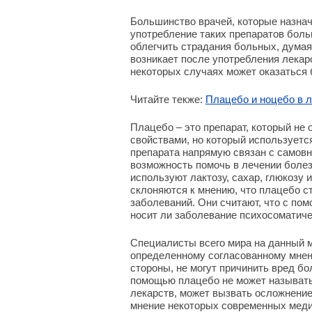
Большинство врачей, которые назна
употребление таких препаратов боль
облегчить страдания больных, дума
возникает после употребления лекар
некоторых случаях может оказаться 
Читайте текже:
Плацебо и ноцебо в л
Плацебо – это препарат, который н
свойствами, но который используетс
препарата напрямую связан с самовн
возможность помочь в лечении болез
используют лактозу, сахар, глюкозу
склоняются к мнению, что плацебо с
заболеваний. Они считают, что с по
носит ли заболевание психосоматиче
Специалисты всего мира на данный м
определенному согласованному мнени
стороны, не могут причинить вред бо
помощью плацебо не может называть
лекарств, может вызвать осложнени
мнение некоторых современных медик