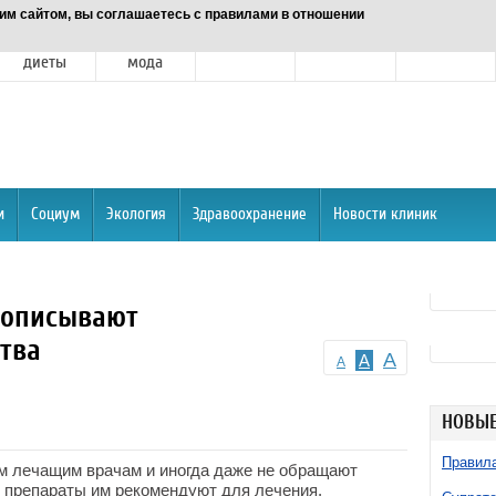
им сайтом, вы соглашаетесь с правилами в отношении
Питание и
Красота и
Отношения
Спорт
О портале
диеты
мода
и
Социум
Экология
Здравоохранение
Новости клиник
рописывают
тва
A
A
A
НОВЫЕ
Правила
м лечащим врачам и иногда даже не обращают
е препараты им рекомендуют для лечения.