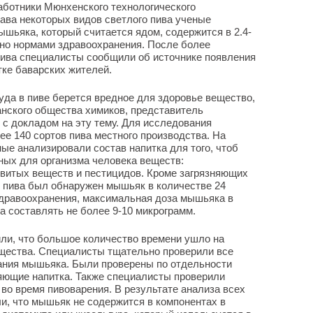
аботники Мюнхенского технологического
тава некоторых видов светлого пива ученые
ышьяка, который считается ядом, содержится в 2.4-
ено нормами здравоохранения. После более
пива специалисты сообщили об источнике появления
ке баварских жителей.
уда в пиве берется вредное для здоровье вещество,
нского общества химиков, представитель
с докладом на эту тему. Для исследования
е 140 сортов пива местного производства. На
ые анализировали состав напитка для того, чтоб
ных для организма человека веществ:
овитых веществ и пестицидов. Кроме загрязняющих
о пива был обнаружен мышьяк в количестве 24
здравоохранения, максимальная доза мышьяка в
а составлять не более 9-10 микрограмм.
ли, что большое количество времени ушло на
ещества. Специалисты тщательно проверили все
ания мышьяка. Были проверены по отдельности
ляющие напитка. Также специалисты проверили
 во время пивоварения. В результате анализа всех
и, что мышьяк не содержится в компонентах в