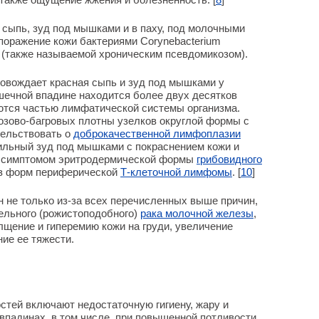
 сыпь, зуд под мышками и в паху, под молочными
поражение кожи бактериями Corynebacterium
 (также называемой хроническим псевдомикозом).
овождает красная сыпь и зуд под мышками у
шечной впадине находится более двух десятков
ются частью лимфатической системы организма.
зово-багровых плотны узелков округлой формы с
тельствовать о
доброкачественной лимфоплазии
 сильный зуд под мышками с покраснением кожи и
 симптомом эритродермической формы
грибовидного
из форм периферической
Т-клеточной лимфомы
. [
10
]
 не только из-за всех перечисленных выше причин,
ельного (рожистоподобного)
рака молочной железы
,
лщение и гиперемию кожи на груди, увеличение
ие ее тяжести.
стей включают недостаточную гигиену, жару и
падинах, в том числе, при повышенной потливости