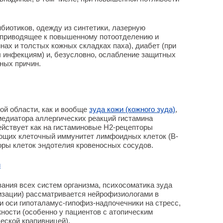
ибиотиков, одежду из синтетики, лазерную
(приводящее к повышенному потоотделению и
ах и толстых кожных складках паха), диабет (при
 инфекциям) и, безусловно, ослабление защитных
ных причин.
ной области, как и вообще
зуда кожи (кожного зуда)
,
едиатора аллергических реакций гистамина
йствует как на гистаминовые Н2-рецепторы
ющих клеточный иммунитет лимфоидных клеток (В-
торы клеток эндотелия кровеносных сосудов.
и
ания всех систем организма, психосоматика зуда
изации) рассматривается нейрофизиологами в
и оси гипоталамус-гипофиз-надпочечники на стресс,
ности (особенно у пациентов с атопическим
еской крапивницей).