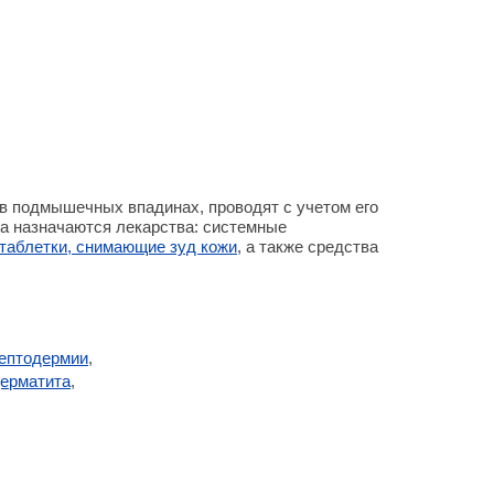
 в подмышечных впадинах, проводят с учетом его
за назначаются лекарства: системные
таблетки, снимающие зуд кожи
, а также средства
рептодермии
,
дерматита
,