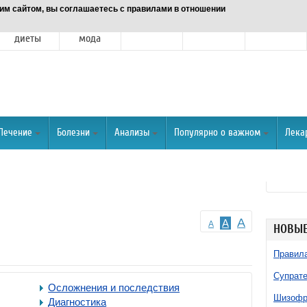
им сайтом, вы соглашаетесь с правилами в отношении
Питание и
Красота и
Отношения
Спорт
О портале
диеты
мода
Лечение
Болезни
Анализы
Популярно о важном
Лека
A
A
A
НОВЫЕ
Правила
Супрате
Осложнения и последствия
Шизофре
Диагностика