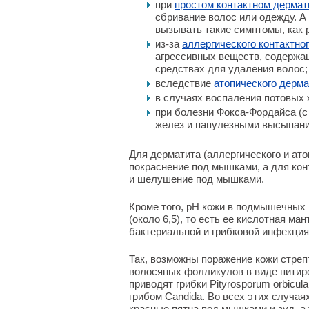
при
простом контактном дермат
сбривание волос или одежду. А 
вызывать такие симптомы, как 
из-за
аллергического контактно
агрессивных веществ, содержащ
средствах для удаления волос; 
вследствие
атопического дерма
в случаях воспаления потовых
при болезни Фокса-Фордайса (
желез и папулезными высыпания
Для дерматита (аллергического и ато
покраснение под мышками, а для кон
и шелушение под мышками.
Кроме того, pH кожи в подмышечных 
(около 6,5), то есть ее кислотная ма
бактериальной и грибковой инфекция
Так, возможны поражение кожи стреп
волосяных фолликулов в виде питиро
приводят грибки Pityrosporum orbicula
грибом Candida. Во всех этих случа
красные пятна под мышками и зуд, а