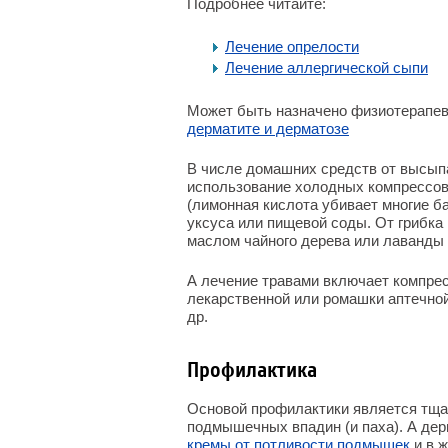
Подробнее читайте:
Лечение опрелости
Лечение аллергической сыпи
Может быть назначено физиотерапев
дерматите и дерматозе
В числе домашних средств от высып
использование холодных компрессов
(лимонная кислота убивает многие б
уксуса или пищевой соды. От грибка
маслом чайного дерева или лаванды (
А лечение травами включает компре
лекарственной или ромашки аптечно
др.
Профилактика
Основой профилактики является тща
подмышечных впадин (и паха). А де
кремы от потливости подмышек
и в 