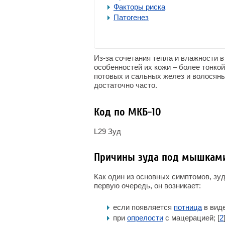
Факторы риска
Патогенез
Из-за сочетания тепла и влажности 
особенностей их кожи – более тонко
потовых и сальных желез и волосян
достаточно часто.
Код по МКБ-10
L29 Зуд
Причины зуда под мышкам
Как один из основных симптомов, зу
первую очередь, он возникает:
если появляется
потница
в виде
при
опрелости
с мацерацией; [
2