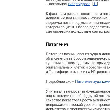
– локальном
гипергидрозе
. [
11
]
К факторам риска относят прием ант
депиляцию под мышками; ожирение 
задержке пота в подмышечных впадин
котором пациенты более подвержены
сил организма вследствие самых раз
Патогенез
Патогенез возникновения зуда в дан
объясняется выбросом эндогенного м
тучными клетками дермы, который де
эпителиальных клеток и обеспечива
и Т-лимфоцитов), так и на Н1-рецеп
Подробнее см. –
Патогенез зуда кож
Учитывая взаимосвязь функциониров
под мышками (и любой другой локал
качестве показателя роста активност
депрессию и высокий уровень тревож
дерматитом и хронической идиопатич