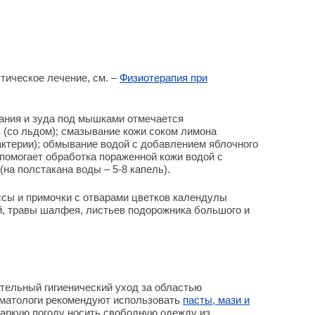
тическое лечение, см. –
Физиотерапия при
ания и зуда под мышками отмечается
 (со льдом); смазывание кожи соком лимона
актерии); обмывание водой с добавлением яблочного
 помогает обработка пораженной кожи водой с
на полстакана воды – 5-8 капель).
ссы и примочки с отварами цветков календулы
й, травы шалфея, листьев подорожника большого и
тельный гигиенический уход за областью
рматологи рекомендуют использовать
пасты, мази и
жаркую погоду носить свободную одежду из