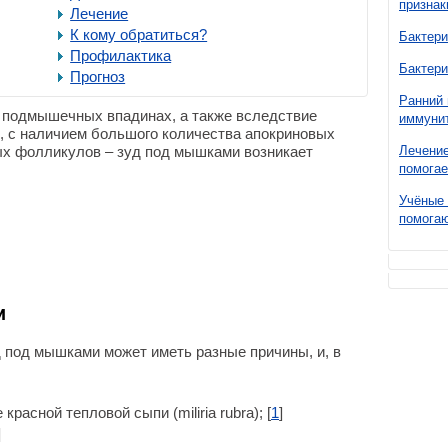
признак
Лечение
К кому обратиться?
Бактери
Профилактика
Бактери
Прогноз
Ранний 
в подмышечных впадинах, а также вследствие
иммунит
й, с наличием большого количества апокриновых
ых фолликулов – зуд под мышками возникает
Лечение
помогае
Учёные 
помогаю
и
д под мышками может иметь разные причины, и, в
 красной тепловой сыпи (miliria rubra); [
1
]
]