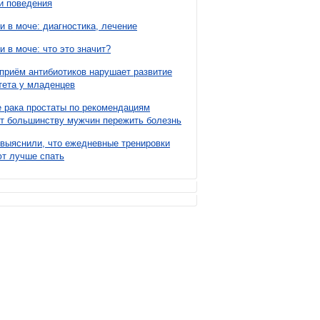
и поведения
и в моче: диагностика, лечение
и в моче: что это значит?
приём антибиотиков нарушает развитие
ета у младенцев
 рака простаты по рекомендациям
т большинству мужчин пережить болезнь
выяснили, что ежедневные тренировки
т лучше спать