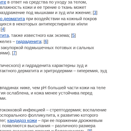
ите
в ответ на средства по уходу за телом,
влажность кожи и ее трение о ткань может
раздражение под мышками и зуд или жжение; [
3
]
го дерматита
при воздействии на кожный покров
ихся в некоторых антиперспирантах и/или
[
4
]
тита
, также известного как экзема; [
5
]
 желез –
гидраденита
; [
6
]
с закупоркой подмышечных потовых и сальных
ми). [
7
]
пического) и гидраденита характерны зуд и
тактного дерматита и эритродермии – гиперемия, зуд
впадинах ниже, чем pH большей части кожи на теле
нтия ослаблена, и кожа менее устойчива перед
ми.
тококковой инфекцией – стрептодермия; воспаление
спорального фолликулита, к развитию которого
rer;
кандидоз кожи
– при ее поражении дрожжевым
ях появляются высыпания – различного размера
 также ощущение жжения и болезненность. [
8
]