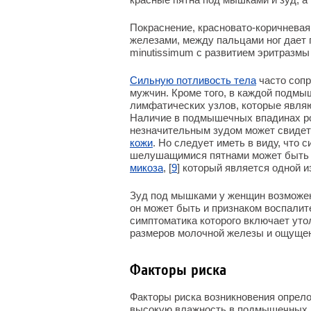
Покраснение, красновато-коричневая
железами, между пальцами ног дает 
minutissimum с развитием эритразмы
Сильную потливость тела
часто сопр
мужчин. Кроме того, в каждой подмы
лимфатических узлов, которые явля
Наличие в подмышечных впадинах ро
незначительным зудом может свиде
кожи
. Но следует иметь в виду, что
шелушащимися пятнами может быть
микоза
, [
9
] который является одной 
Зуд под мышками у женщин возможен
он может быть и признаком воспалит
симптоматика которого включает уто
размеров молочной железы и ощущен
Факторы риска
Факторы риска возникновения опрело
высокую влажность в подмышечных в