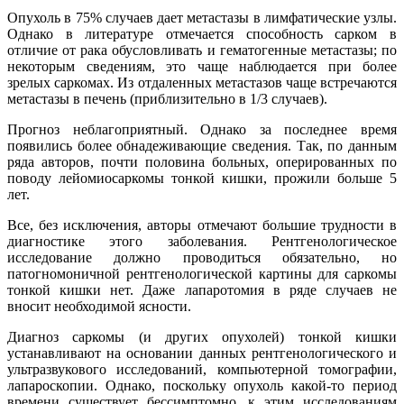
Опухоль в 75% случаев дает метастазы в лимфатические узлы.
Однако в литературе отмечается способность сарком в
отличие от рака обусловливать и гематогенные метастазы; по
некоторым сведениям, это чаще наблюдается при более
зрелых саркомах. Из отдаленных метастазов чаще встречаются
метастазы в печень (приблизительно в 1/3 случаев).
Прогноз неблагоприятный. Однако за последнее время
появились более обнадеживающие сведения. Так, по данным
ряда авторов, почти половина больных, оперированных по
поводу лейомиосаркомы тонкой кишки, прожили больше 5
лет.
Все, без исключения, авторы отмечают большие трудности в
диагностике этого заболевания. Рентгенологическое
исследование должно проводиться обязательно, но
патогномоничной рентгенологической картины для саркомы
тонкой кишки нет. Даже лапаротомия в ряде случаев не
вносит необходимой ясности.
Диагноз саркомы (и других опухолей) тонкой кишки
устанавливают на основании данных рентгенологического и
ультразвукового исследований, компьютерной томографии,
лапароскопии. Однако, поскольку опухоль какой-то период
времени существует бессимптомно, к этим исследованиям