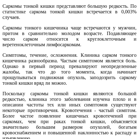
Саркомы тонкой кишки представляют большую редкость. По
статистике саркома тонкой кишки встречается в 0,003%
случаев.
Саркомы тонкого кишечника чаще встречаются у мужчин,
притом в сравнительно молодом возрасте. Подавляющее
число сарком относится к круглоклеточным и
веретеноклеточным лимфосаркомам.
Симптомы, течение, осложнения. Клиника сарком тонкого
кишечника разнообразна. Частым симптомом является боль.
Однако в первый период превалируют неопределенные
жалобы, так что до того момента, когда начинает
прощупываться подвижная опухоль, заподозрить саркому
тонкой кишки вряд ли можно.
Поскольку саркомы тонкой кишки являются большой
редкостью, клиника этого заболевания изучена плохо и в
описании частоты тех или иных симптомов существуют
некоторые противоречия. Кровотечения - частый симптом.
Более частое появление кишечных кровотечений при
саркомах, чем при раках тонкой кишки, объясняется
значительно большим размером опухолей, богатым
кровоснабжением и повышенной наклонностью к распаду и
изъязвлению.