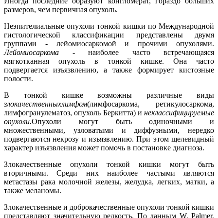
Иногда последние образуют конгломерат, гораздо больших
размеров, чем первичная опухоль.
Неэпителиальные опухоли тонкой кишки по Международной
гистологической классификации представлены двумя
группами - лейомиосаркомой и прочими опухолями.
Лейомиосаркома
-
наиболее часто встречающаяся
мягкотканная опухоль в тонкой кишке. Она часто
подвергается изъязвлению, а также формирует кистозные
полости.
В тонкой кишке возможны различные виды
злокачественных
лимфом
(лимфосаркома, ретикулосаркома,
лимфогранулематоз, опухоль Беркитта) и
неклассифицируемые
опухоли.
Опухоли могут быть одиночными и
множественными, узловатыми и диффузными, нередко
подвергаются некрозу и изъязвлению. При этом щелевидный
характер изъязвления может помочь в постановке диагноза.
Злокачественные опухоли тонкой кишки могут быть
вторичными. Среди них наиболее частыми являются
метастазы рака молочной железы, желудка, легких, матки, а
также меланомы.
Злокачественные и доброкачественные опухоли тонкой кишки
представляют значительную редкость. По данным W. Palmer,