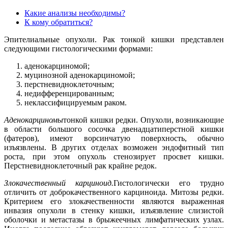
Какие анализы необходимы?
К кому обратиться?
Эпителиальные опухоли. Рак тонкой кишки представлен
следующими гистологическими формами:
аденокарциномой;
муцинозной аденокарциномой;
перстневидноклеточным;
недифференцированным;
неклассифицируемым раком.
Аденокарциномы
тонкой кишки редки. Опухоли, возникающие
в области большого сосочка двенадцатиперстной кишки
(фатеров), имеют ворсинчатую поверхность, обычно
изъязвлены. В других отделах возможен эндофитный тип
роста, при этом опухоль стенозирует просвет кишки.
Перстневидноклеточный рак крайне редок.
Злокачественный карциноид.
Гистологически его трудно
отличить от доброкачественного карциноида. Митозы редки.
Критерием его злокачественности являются выраженная
инвазия опухоли в стенку кишки, изъязвление слизистой
оболочки и метастазы в брыжеечных лимфатических узлах.