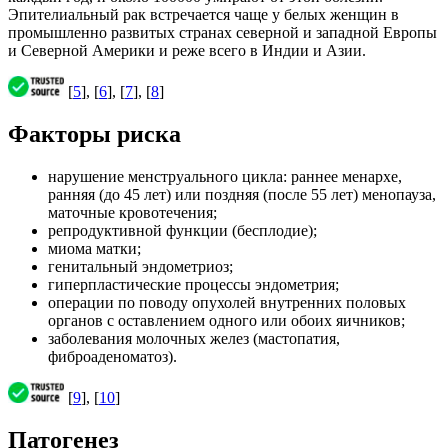
Эпителиальный рак встречается чаще у белых женщин в
промышленно развитых странах северной и западной Европы
и Северной Америки и реже всего в Индии и Азии.
[
5
], [
6
], [
7
], [
8
]
Факторы риска
нарушение менструального цикла: раннее менархе,
ранняя (до 45 лет) или поздняя (после 55 лет) менопауза,
маточные кровотечения;
репродуктивной функции (бесплодие);
миома матки;
генитальный эндометриоз;
гиперпластические процессы эндометрия;
операции по поводу опухолей внутренних половых
органов с оставлением одного или обоих яичников;
заболевания молочных желез (мастопатия,
фиброаденоматоз).
[
9
], [
10
]
Патогенез