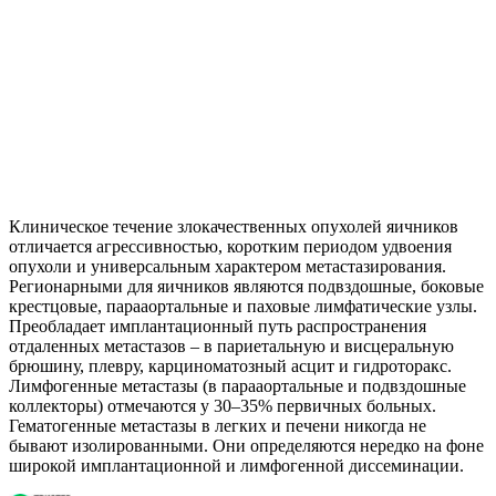
Клиническое течение злокачественных опухолей яичников
отличается агрессивностью, коротким периодом удвоения
опухоли и универсальным характером метастазирования.
Регионарными для яичников являются подвздошные, боковые
крестцовые, парааортальные и паховые лимфатические узлы.
Преобладает имплантационный путь распространения
отдаленных метастазов – в париетальную и висцеральную
брюшину, плевру, карциноматозный асцит и гидроторакс.
Лимфогенные метастазы (в парааортальные и подвздошные
коллекторы) отмечаются у 30–35% первичных больных.
Гематогенные метастазы в легких и печени никогда не
бывают изолированными. Они определяются нередко на фоне
широкой имплантационной и лимфогенной диссеминации.