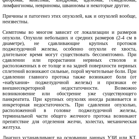
лимфангиомы, невриномы, шванномы и некоторые другие.
Причины и патогенез этих опухолей, как и опухолей вообще,
неизвестны.
Симптомы во многом зависит от локализации и размеров
опухоли. Опухоли небольших и средних размеров (2-4 см в
диаметре), не сдавливающие крупных протоков
поджелудочной железы, особенно опухоли ее хвоста,
длительное время могут существовать бессимптомно. При
сдавлении или прорастании нервных стволов и
расположенных в ее толще и на задней поверхности нервных
сплетений возникают сильные, порой мучительные боли. При
сдавлении главного протока также возникают боли (от
«набухания» поджелудочной железы) и признаки ее
внешнесекреторной недостаточности. Возможно
возникновение или обострение уже существующего
панкреатита. При крупных опухолях иногда развивается и
инкреторная недостаточность. При сдавлении опухолью,
расположенной в головке поджелудочной железы,
терминальной части общего желчного протока возникают
препятствие для отделения желчи, холестаз, механическая
желтуха.
Диагноз устанавливают на основании данных УЗИ или КТ,