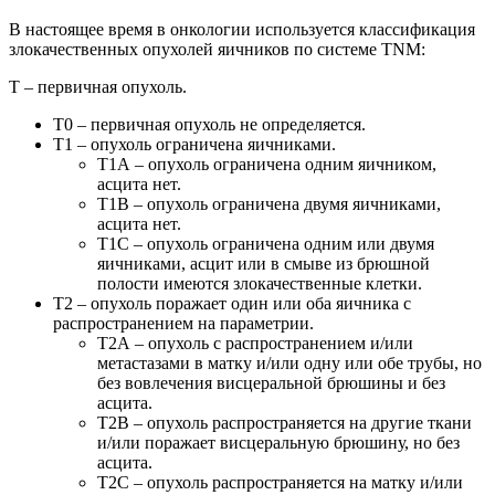
В настоящее время в онкологии используется классификация
злокачественных опухолей яичников по системе TNM:
Т – первичная опухоль.
Т0 – первичная опухоль не определяется.
Т1 – опухоль ограничена яичниками.
Т1А – опухоль ограничена одним яичником,
асцита нет.
Т1В – опухоль ограничена двумя яичниками,
асцита нет.
Т1С – опухоль ограничена одним или двумя
яичниками, асцит или в смыве из брюшной
полости имеются злокачественные клетки.
Т2 – опухоль поражает один или оба яичника с
распространением на параметрии.
Т2А – опухоль с распространением и/или
метастазами в матку и/или одну или обе трубы, но
без вовлечения висцеральной брюшины и без
асцита.
Т2В – опухоль распространяется на другие ткани
и/или поражает висцеральную брюшину, но без
асцита.
Т2С – опухоль распространяется на матку и/или