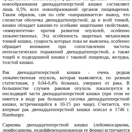
новообразования двенадцатиперстной кишки составляют
лишь 0,5% всех новообразований органов пищеварения.
Таким образом, сам по себе «напрашивается» вывод, что
слизистая оболочка двенадцатиперстной, да и всей тонкой,
кишки обладает какими-то особыми защитными свойствами,
«иммунитетом» против развития опухолей, особенно
злокачественных. Эта особенность защитных механизмов
тонкой кишки, сущность которых пока не выяснена, особенно
обращает внимание при сопоставлении частоты
неопластических поражений двенадцатиперстной, а также
тощей и подвздошной кишки с таковой пищевода, желудка,
толстой кишки.
Рак двенадцатиперстной кишки - очень редкая
злокачественная опухоль, которая выявляется, по разным
статистикам, у 0,04-0,4% больных, умерших от рака. В
большинстве случаев раковая опухоль локализуется в
нисходящей части двенадцатиперстной кишки (при этом не
имеется в виду рак большого сосочка двенадцатиперстной
кишки, встречающийся в 10-15 раз чаще). Считается, что
впервые рак двенадцатиперстной кишки описал в 1746 г.
Hamburger.
Саркомы двенадцатиперстной кишки (лейомиосаркома,
лимфосаркома, недифференцированная ее форма) встречаются