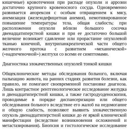
кишечные) кровотечения при распаде опухоли и аррозии
достаточно крупного кровеносного сосуда. Одновременно
развивается анорексия с особым отвращением к мясу,
анемизация (железодефицитная анемия), немотивированное
повышение температуры тела, общая слабость; при
расположении опухоли вблизи большого сосочка
двенадцатиперстной кишки и при ее достаточно большой
величине возникает сдавление или прорастание опухолевой
тканью конечной, внутрипанкреатической части общего
желчного протока с развитием «механической»
(«надпеченочной») желтухи со всеми ее симптомами.
Диагностика злокачественных опухолей тонкой кишки
Общеклинические методы обследования больного, включая
пальпацию живота, на ранних стадиях развития болезни, как
правило, не помогают своевременной постановке диагноза.
Лишь контрастное рентгенологическое исследование желудка
и двенадцатиперстной кишки, а также гастродуоденоскопия,
проводимые в порядке диспансеризации или общего
обследования больного вследствие его жалоб на недомогание
и общую слабость, позволяют выявить злокачественную
опухоль двенадцатиперстной кишки до ее яркой клинической
манифестации (вследствие возникновения осложнений и
метастазирования). Биопсия и гистологическое исследование