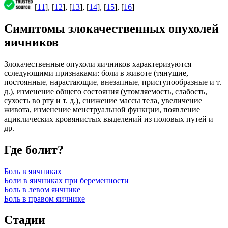
[
11
], [
12
], [
13
], [
14
], [
15
], [
16
]
Симптомы злокачественных опухолей
яичников
Злокачественные опухоли яичников характеризуются
сследующими признаками: боли в животе (тянущие,
постоянные, нарастающие, внезапные, приступообразные и т.
д.), изменение общего состояния (утомляемость, слабость,
сухость во рту и т. д.), снижение массы тела, увеличение
живота, изменение менструальной функции, появление
ациклических кровянистых выделений из половых путей и
др.
Где болит?
Боль в яичниках
Боли в яичниках при беременности
Боль в левом яичнике
Боль в правом яичнике
Стадии