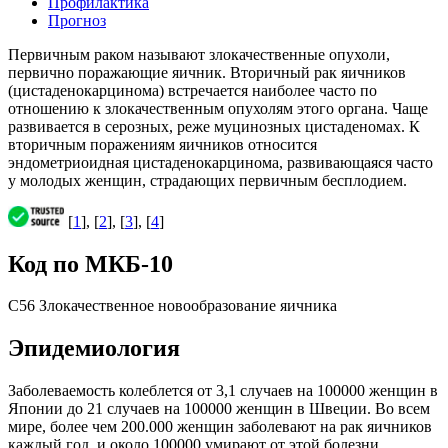
Профилактика
Прогноз
Первичным раком называют злокачественные опухоли,
первично поражающие яичник. Вторичный рак яичников
(цистаденокарцинома) встречается наиболее часто по
отношению к злокачественным опухолям этого органа. Чаще
развивается в серозных, реже муцинозных цистаденомах. К
вторичным поражениям яичников относится
эндометриоидная цистаденокарцинома, развивающаяся часто
у молодых женщин, страдающих первичным бесплодием.
[
1
], [
2
], [
3
], [
4
]
Код по МКБ-10
C56 Злокачественное новообразование яичника
Эпидемиология
Заболеваемость колеблется от 3,1 случаев на 100000 женщин в
Японии до 21 случаев на 100000 женщин в Швеции. Во всем
мире, более чем 200.000 женщин заболевают на рак яичников
каждый год, и около 100000 умирают от этой болезни.