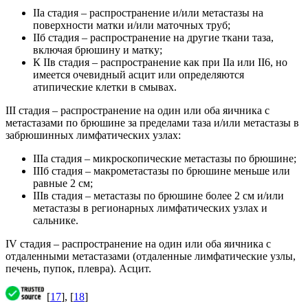
IIа стадия – распространение и/или метастазы на
поверхности матки и/или маточных труб;
IIб стадия – распространение на другие ткани таза,
включая брюшину и матку;
К IIв стадия – распространение как при IIа или II6, но
имеется очевидный асцит или определяются
атипические клетки в смывах.
III стадия – распространение на один или оба яичника с
метастазами по брюшине за пределами таза и/или метастазы в
забрюшинных лимфатических узлах:
IIIа стадия – микроскопические метастазы по брюшине;
IIIб стадия – макрометастазы по брюшине меньше или
равные 2 см;
IIIв стадия – метастазы по брюшине более 2 см и/или
метастазы в регионарных лимфатических узлах и
сальнике.
IV стадия – распространение на один или оба яичника с
отдаленными метастазами (отдаленные лимфатические узлы,
печень, пупок, плевра). Асцит.
[
17
], [
18
]