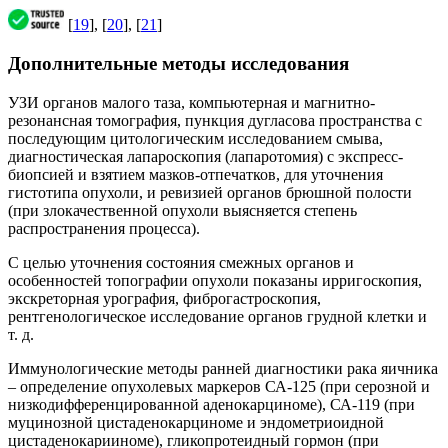
[
19
], [
20
], [
21
]
Дополнительные методы исследования
УЗИ органов малого таза, компьютерная и магнитно-
резонансная томография, пункция дугласова пространства с
последующим цитологическим исследованием смыва,
диагностическая лапароскопия (лапаротомия) с экспресс-
биопсией и взятием мазков-отпечатков, для уточнения
гистотипа опухоли, и ревизией органов брюшной полости
(при злокачественной опухоли выясняется степень
распространения процесса).
С целью уточнения состояния смежных органов и
особенностей топографии опухоли показаны ирригоскопия,
экскреторная урография, фиброгастроскопия,
рентгенологическое исследование органов грудной клетки и
т. д.
Иммунологические методы ранней диагностики рака яичника
– определение опухолевых маркеров СА-125 (при серозной и
низкодифференцированной аденокарциноме), СА-119 (при
муцинозной цистаденокарциноме и эндометриоидной
цистаденокарииноме), гликопротеидный гормон (при