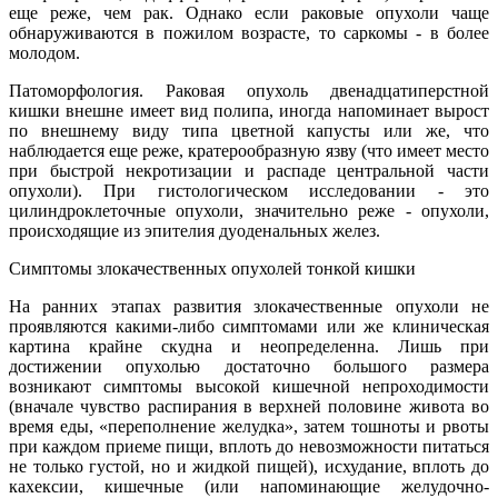
еще реже, чем рак. Однако если раковые опухоли чаще
обнаруживаются в пожилом возрасте, то саркомы - в более
молодом.
Патоморфология. Раковая опухоль двенадцатиперстной
кишки внешне имеет вид полипа, иногда напоминает вырост
по внешнему виду типа цветной капусты или же, что
наблюдается еще реже, кратерообразную язву (что имеет место
при быстрой некротизации и распаде центральной части
опухоли). При гистологическом исследовании - это
цилиндроклеточные опухоли, значительно реже - опухоли,
происходящие из эпителия дуоденальных желез.
Симптомы злокачественных опухолей тонкой кишки
На ранних этапах развития злокачественные опухоли не
проявляются какими-либо симптомами или же клиническая
картина крайне скудна и неопределенна. Лишь при
достижении опухолью достаточно большого размера
возникают симптомы высокой кишечной непроходимости
(вначале чувство распирания в верхней половине живота во
время еды, «переполнение желудка», затем тошноты и рвоты
при каждом приеме пищи, вплоть до невозможности питаться
не только густой, но и жидкой пищей), исхудание, вплоть до
кахексии, кишечные (или напоминающие желудочно-