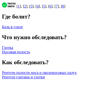
[
1
], [
2
], [
3
], [
4
], [
5
], [
6
], [
7
], [
8
]
Где болит?
Боль в горле
Что нужно обследовать?
Глотка
Носовая полость
Как обследовать?
Рентген полости носа и околоносовых пазух
Рентген гортани и глотки