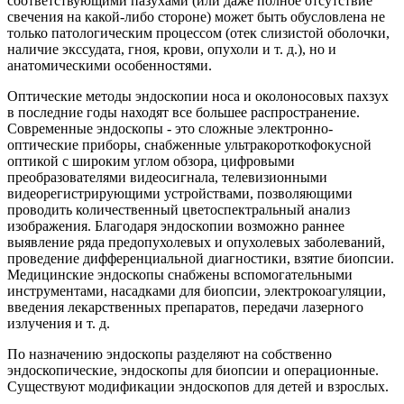
соответствующими пазухами (или даже полное отсутствие
свечения на какой-либо стороне) может быть обусловлена не
только патологическим процессом (отек слизистой оболочки,
наличие экссудата, гноя, крови, опухоли и т. д.), но и
анатомическими особенностями.
Оптические методы эндоскопии носа и околоносовых пахзух
в последние годы находят все большее распространение.
Современные эндоскопы - это сложные электронно-
оптические приборы, снабженные ультракороткофокусной
оптикой с широким углом обзора, цифровыми
преобразователями видеосигнала, телевизионными
видеорегистрирующими устройствами, позволяющими
проводить количественный цветоспектральный анализ
изображения. Благодаря эндоскопии возможно раннее
выявление ряда предопухолевых и опухолевых заболеваний,
проведение дифференциальной диагностики, взятие биопсии.
Медицинские эндоскопы снабжены вспомогательными
инструментами, насадками для биопсии, электрокоагуляции,
введения лекарственных препаратов, передачи лазерного
излучения и т. д.
По назначению эндоскопы разделяют на собственно
эндоскопические, эндоскопы для биопсии и операционные.
Существуют модификации эндоскопов для детей и взрослых.