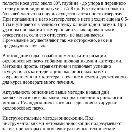
полости носа угол около 30°, глубина - до упора в переднюю
стенку клиновидной пазухи - 7,5-8 см. В указанной области
большей частью на ощупь осуществляется поиск отверстия.
При попадании в него катетер легко в него входит еще на 0,5-
1 см и упирается в заднюю стенку клиновидной пазухи. При
удачном попадании катетер остается фиксированным в
отверстии и, если его отпустить, не вываливается.
Промывание осуществляют так же осторожно, как и в
предыдущих случаях.
В последние годы разработан метод катетеризации
околоносовых пазух гибкими проводниками и катетерами.
Методика проста, атравматична и позволяет успешно
осуществлять катетеризацию околоносовых пазух с
сохранением в них катетера в течение времени, достаточного
для курса неоперативного лечения.
Актуальность описанных выше методик в наши дни
заключается во все большем распространении в ринологии
методов TV-эндоскопического исследования и хирургии
околоносовых пазух.
Инструментальные методы эндоскопии. Под
инструментальными методами эндоскопии подразумевают
такие, при которых применяют различные технические