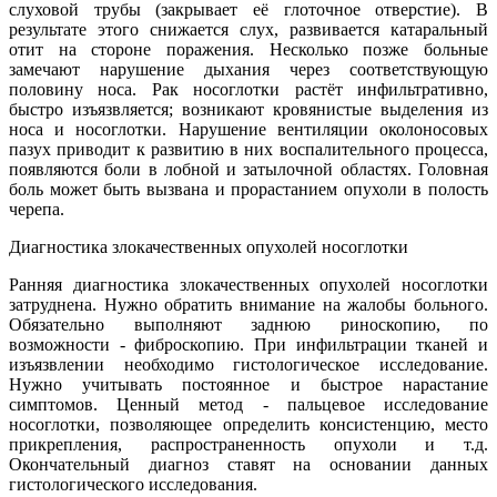
слуховой трубы (закрывает её глоточное отверстие). В
результате этого снижается слух, развивается катаральный
отит на стороне поражения. Несколько позже больные
замечают нарушение дыхания через соответствующую
половину носа. Рак носоглотки растёт инфильтративно,
быстро изъязвляется; возникают кровянистые выделения из
носа и носоглотки. Нарушение вентиляции околоносовых
пазух приводит к развитию в них воспалительного процесса,
появляются боли в лобной и затылочной областях. Головная
боль может быть вызвана и прорастанием опухоли в полость
черепа.
Диагностика злокачественных опухолей носоглотки
Ранняя диагностика злокачественных опухолей носоглотки
затруднена. Нужно обратить внимание на жалобы больного.
Обязательно выполняют заднюю риноскопию, по
возможности - фиброскопию. При инфильтрации тканей и
изъязвлении необходимо гистологическое исследование.
Нужно учитывать постоянное и быстрое нарастание
симптомов. Ценный метод - пальцевое исследование
носоглотки, позволяющее определить консистенцию, место
прикрепления, распространенность опухоли и т.д.
Окончательный диагноз ставят на основании данных
гистологического исследования.