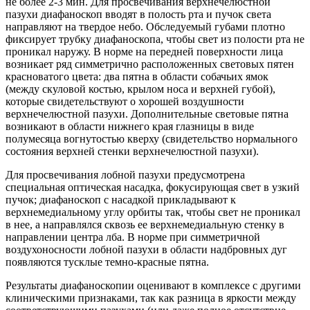
не более 2-3 мин. Для просвечивания верхнечелюстной
пазухи диафаноскоп вводят в полость рта и пучок света
направляют на твердое небо. Обследуемый губами плотно
фиксирует трубку диафаноскопа, чтобы свет из полости рта не
проникал наружу. В норме на передней поверхности лица
возникает ряд симметрично расположенных световых пятен
красноватого цвета: два пятна в области собачьих ямок
(между скуловой костью, крылом носа и верхней губой),
которые свидетельствуют о хорошей воздушности
верхнечелюстной пазухи. Дополнительные световые пятна
возникают в области нижнего края глазницы в виде
полумесяца вогнутостью кверху (свидетельство нормального
состояния верхней стенки верхнечелюстной пазухи).
Для просвечивания лобной пазухи предусмотрена
специальная оптическая насадка, фокусирующая свет в узкий
пучок; диафаноскоп с насадкой прикладывают к
верхнемедиальному углу орбиты так, чтобы свет не проникал
в нее, а направлялся сквозь ее верхнемедиальную стенку в
направлении центра лба. В норме при симметричной
воздухоносности лобной пазухи в области надбровных дуг
появляются тусклые темно-красные пятна.
Результаты диафаноскопии оценивают в комплексе с другими
клиническими признаками, так как разница в яркости между