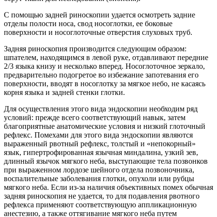
С помощью задней риноскопии удается осмотреть задние
отделы полости носа, свод носоглотки, ее боковые
поверхности и носоглоточные отверстия слуховых труб.
Задняя риноскопия производится следующим образом:
шпателем, находящимся в левой руке, отдавливают передние
2/3 языка книзу и несколько вперед. Носоглоточное зеркало,
предварительно подогретое во избежание запотевания его
поверхности, вводят в носоглотку за мягкое небо, не касаясь
корня языка и задней стенки глотки.
Для осуществления этого вида эндоскопии необходим ряд
условий: прежде всего соответствующий навык, затем
благоприятные анатомические условия и низкий глоточный
рефлекс. Помехами для этого вида эндоскопии являются
выраженный рвотный рефлекс, толстый и «непокорный»
язык, гипертрофированная язычная миндалина, узкий зев,
длинный язычок мягкого неба, выступающие тела позвонков
при выраженном лордозе шейного отдела позвоночника,
воспалительные заболевания глотки, опухоли или рубцы
мягкого неба. Если из-за наличия объективных помех обычная
задняя риноскопия не удается, то для подавления рвотного
рефлекса применяют соответствующую аппликационную
анестезию, а также оттягивание мягкого неба путем