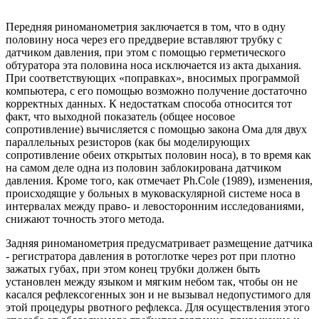
Передняя риноманометрия заключается в том, что в одну
половину носа через его преддверие вставляют трубку с
датчиком давления, при этом с помощью герметического
обтуратора эта половина носа исключается из акта дыхания.
При соответствующих «поправках», вносимых программой
компьютера, с его помощью возможно получение достаточно
корректных данных. К недостаткам способа относится тот
факт, что выходной показатель (общее носовое
сопротивление) вычисляется с помощью закона Ома для двух
параллельных резисторов (как бы моделирующих
сопротивление обеих открытых половин носа), в то время как
на самом деле одна из половин заблокирована датчиком
давления. Кроме того, как отмечает Ph.Cole (1989), изменения,
происходящие у больных в муковаскулярной системе носа в
интервалах между право- и левосторонним исследованиями,
снижают точность этого метода.
Задняя риноманометрия предусматривает размещение датчика
- регистратора давления в ротоглотке через рот при плотно
зажатых губах, при этом конец трубки должен быть
установлен между языком и мягким небом так, чтобы он не
касался рефлексогенных зон и не вызывал недопустимого для
этой процедуры рвотного рефлекса. Для осуществления этого