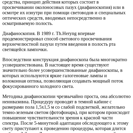
средства, принцип действия которых состоит в
просвечивании околоносовых пазух (диафаноскопия) или в
осмотре их изнутри при помощи световодов и специальных
оптических средств, вводимых непосредственно в
осматриваемую полость.
Диафаноскопия. В 1989 г. Th.Heryng впервые
продемонстрировал способ светового просвечивания
верхнечелюстной пазухи путем введения в полость рта
светящейся лампочки.
Впоследствии конструкция диафаноскопа была многократно
усовершенствована. В настоящее время существуют
значительно более усовершенствованные диафаноскопы, в
которых используются яркие галогеновые лампы и
волоконная оптика, позволяющая создавать мощный поток
фокусированного холодного света.
Методика диафаноскопии чрезвычайно проста, она абсолютно
неинвазивна. Процедуру проводят в темной кабине с
размерами пола 1,5x1,5 м со слабой подсветкой, желательно
темно-зеленым светом (фотофонарь), при котором происходит
повышение чувствительности зрения к красной части
спектра. После 5-минутной адаптации обследующего к этому
свету приступают к проведению процедуры, которая длится