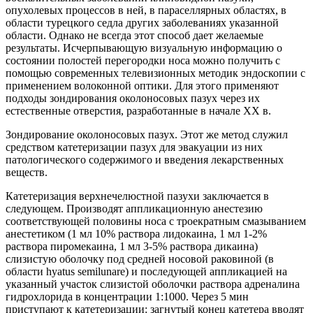
опухолевых процессов в ней, в параселлярных областях, в
области турецкого седла других заболеваниях указанной
области. Однако не всегда этот способ дает желаемые
результаты. Исчерпывающую визуальную информацию о
состоянии полостей перегородки носа можно получить с
помощью современных телевизионных методик эндоскопии с
применением волоконной оптики. Для этого применяют
подходы зондирования околоносовых пазух через их
естественные отверстия, разработанные в начале XX в.
Зондирование околоносовых пазух. Этот же метод служил
средством катетеризации пазух для эвакуации из них
патологического содержимого и введения лекарственных
веществ.
Катетеризация верхнечелюстной пазухи заключается в
следующем. Производят аппликационную анестезию
соответствующей половины носа с троекратным смазыванием
анестетиком (1 мл 10% раствора лидокаина, 1 мл 1-2%
раствора пиромекаина, 1 мл 3-5% раствора дикаина)
слизистую оболочку под средней носовой раковиной (в
области hyatus semilunare) и последующей аппликацией на
указанный участок слизистой оболочки раствора адреналина
гидрохлорида в концентрации 1:1000. Через 5 мин
приступают к катетеризации: загнутый конец катетера вводят