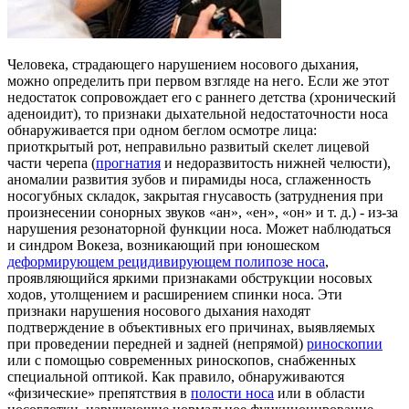
Человека, страдающего нарушением носового дыхания,
можно определить при первом взгляде на него. Если же этот
недостаток сопровождает его с раннего детства (хронический
аденоидит), то признаки дыхательной недостаточности носа
обнаруживается при одном беглом осмотре лица:
приоткрытый рот, неправильно развитый скелет лицевой
части черепа (
прогнатия
и недоразвитость нижней челюсти),
аномалии развития зубов и пирамиды носа, сглаженность
носогубных складок, закрытая гнусавость (затруднения при
произнесении сонорных звуков «ан», «ен», «он» и т. д.) - из-за
нарушения резонаторной функции носа. Может наблюдаться
и синдром Вокеза, возникающий при юношеском
деформирующем рецидивирующем полипозе носа
,
проявляющийся яркими признаками обструкции носовых
ходов, утолщением и расширением спинки носа. Эти
признаки нарушения носового дыхания находят
подтверждение в объективных его причинах, выявляемых
при проведении передней и задней (непрямой)
риноскопии
или с помощью современных риноскопов, снабженных
специальной оптикой. Как правило, обнаруживаются
«физические» препятствия в
полости носа
или в области