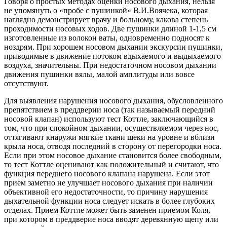
Говоря о простых методах оценки носового дыхания, нельзя
не упомянуть о «пробе с пушинкой» В.И.Воячека, которая
наглядно демонстрирует врачу и больному, какова степень
проходимости носовых ходов. Две пушинки длиной 1-1,5 см
изготовленные из волокон ваты, одновременно подносят к
ноздрям. При хорошем носовом дыхании экскурсии пушинки,
приводимые в движение потоком вдыхаемого и выдыхаемого
воздуха, значительны. При недостаточном носовом дыхании
движения пушинки вялы, малой амплитуды или вовсе
отсутствуют.
Для выявления нарушения носового дыхания, обусловленного
препятствием в преддверии носа (так называемый передний
носовой клапан) используют тест Коттле, заключающийся в
том, что при спокойном дыхании, осуществляемом через нос,
оттягивают кнаружи мягкие ткани щеки на уровне и вблизи
крыла носа, отводя последний в сторону от перегородки носа.
Если при этом носовое дыхание становится более свободным,
то тест Коттле оценивают как положительный и считают, что
функция переднего носового клапана нарушена. Если этот
прием заметно не улучшает носового дыхания при наличии
объективной его недостаточности, то причину нарушения
дыхательной функции носа следует искать в более глубоких
отделах. Прием Коттле может быть заменен приемом Коля,
при котором в преддверие носа вводят деревянную щепу или