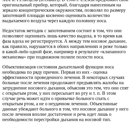
оригинальный прибор, который, благодаря нанесенным на
зеркало концентрическим окружностям, позволял по размеру
запотевшей площади косвенно оценивать количество
выдыхаемого воздуха через каждую половину носа.
Недостаток методик с запотеванием состоит в том, что они
позволяют оценивать лишь качество выдоха, в то время как
фаза вдоха не регистрируется. А между тем носовое дыхание,
как правило, нарушается в обоих направлениях и реже только
в какой-либо одной фазе, например в результате «клапанного
механизма» при подвижном полипе полости носа.
Объективизация состояния дыхательной функции носа
необходима по ряду причин. Первая из них - оценка
эффективности проведенного лечения. В некоторых случаях
больные после лечения продолжают предъявлять жалобы на
затруднение носового дыхания, объясняя это тем, что они спят
с открытым ртом, у них пересыхает во рту и т. п. В этом
случае речь может идти о привычке больного спать с
открытым ртом, а не о неудачном лечении. Объективные
данные убеждают больного в том, что носовое дыхание у него
после лечения вполне достаточное и речь идет лишь о
необходимости перестройки дыхания на носовой тип.