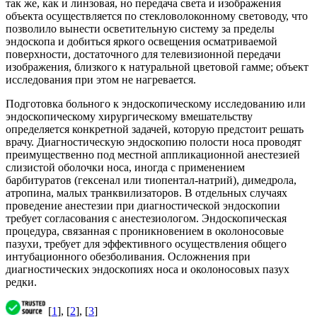
так же, как и линзовая, но передача света и изображения
объекта осуществляется по стекловолоконному световоду, что
позволило вынести осветительную систему за пределы
эндоскопа и добиться яркого освещения осматриваемой
поверхности, достаточного для телевизионной передачи
изображения, близкого к натуральной цветовой гамме; объект
исследования при этом не нагревается.
Подготовка больного к эндоскопическому исследованию или
эндоскопическому хирургическому вмешательству
определяется конкретной задачей, которую предстоит решать
врачу. Диагностическую эндоскопию полости носа проводят
преимущественно под местной аппликационной анестезией
слизистой оболочки носа, иногда с применением
барбитуратов (гексенал или тиопентал-натрий), димедрола,
атропина, малых транквилизаторов. В отдельных случаях
проведение анестезии при диагностической эндоскопии
требует согласования с анестезиологом. Эндоскопическая
процедура, связанная с проникновением в околоносовые
пазухи, требует для эффективного осуществления общего
интубационного обезболивания. Осложнения при
диагностических эндоскопиях носа и околоносовых пазух
редки.
[
1
], [
2
], [
3
]