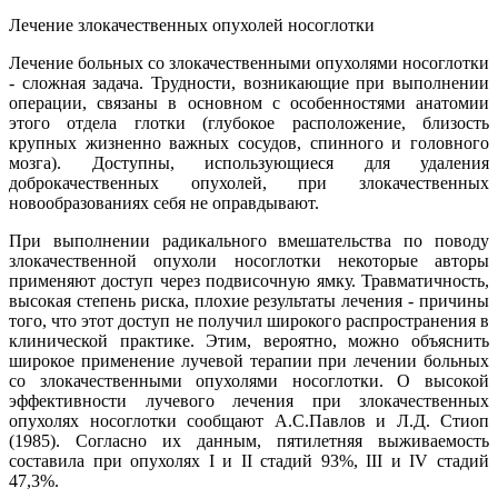
Лечение злокачественных опухолей носоглотки
Лечение больных со злокачественными опухолями носоглотки
- сложная задача. Трудности, возникающие при выполнении
операции, связаны в основном с особенностями анатомии
этого отдела глотки (глубокое расположение, близость
крупных жизненно важных сосудов, спинного и головного
мозга). Доступны, использующиеся для удаления
доброкачественных опухолей, при злокачественных
новообразованиях себя не оправдывают.
При выполнении радикального вмешательства по поводу
злокачественной опухоли носоглотки некоторые авторы
применяют доступ через подвисочную ямку. Травматичность,
высокая степень риска, плохие результаты лечения - причины
того, что этот доступ не получил широкого распространения в
клинической практике. Этим, вероятно, можно объяснить
широкое применение лучевой терапии при лечении больных
со злокачественными опухолями носоглотки. О высокой
эффективности лучевого лечения при злокачественных
опухолях носоглотки сообщают А.С.Павлов и Л.Д. Стиоп
(1985). Согласно их данным, пятилетняя выживаемость
составила при опухолях I и II стадий 93%, III и IV стадий
47,3%.