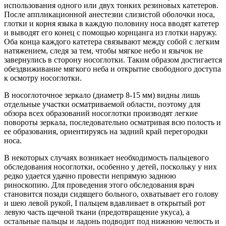
использования одного или двух тонких резиновых катетеров.
После аппликационной анестезии слизистой оболочки носа,
глотки и корня языка в каждую половину носа вводят катетер
и выводят его конец с помощью корнцанга из глотки наружу.
Оба конца каждого катетера связывают между собой с легким
натяжением, следя за тем, чтобы мягкое небо и язычок не
завернулись в сторону носоглотки. Таким образом достигается
обездвиживание мягкого неба и открытие свободного доступа
к осмотру носоглотки.
В носоглоточное зеркало (диаметр 8-15 мм) видны лишь
отдельные участки осматриваемой области, поэтому для
обзора всех образований носоглотки производят легкие
повороты зеркала, последовательно осматривая всю полость и
ее образования, ориентируясь на задний край перегородки
носа.
В некоторых случаях возникает необходимость пальцевого
обследования носоглотки, особенно у детей, поскольку у них
редко удается удачно провести непрямую заднюю
риноскопию. Для проведения этого обследования врач
становится позади сидящего больного, охватывает его голову
и шею левой рукой, I пальцем вдавливает в открытый рот
левую часть щечной ткани (предотвращение укуса), а
остальные пальцы и ладонь подводит под нижнюю челюсть и