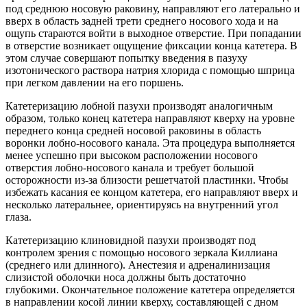
под среднюю носовую раковину, направляют его латерально и
вверх в область задней трети среднего носового хода и на
ощупь стараются войти в выходное отверстие. При попадании
в отверстие возникает ощущение фиксации конца катетера. В
этом случае совершают попытку введения в пазуху
изотонического раствора натрия хлорида с помощью шприца
при легком давлении на его поршень.
Катетеризацию лобной пазухи производят аналогичным
образом, только конец катетера направляют кверху на уровне
переднего конца средней носовой раковины в область
воронки лобно-носового канала. Эта процедура выполняется
менее успешно при высоком расположении носового
отверстия лобно-носового канала и требует большой
осторожности из-за близости решетчатой пластинки. Чтобы
избежать касания ее концом катетера, его направляют вверх и
несколько латеральнее, ориентируясь на внутренний угол
глаза.
Катетеризацию клиновидной пазухи производят под
контролем зрения с помощью носового зеркала Киллиана
(среднего или длинного). Анестезия и адреналинизация
слизистой оболочки носа должны быть достаточно
глубокими. Окончательное положение катетера определяется
в направлении косой линии кверху, составляющей с дном