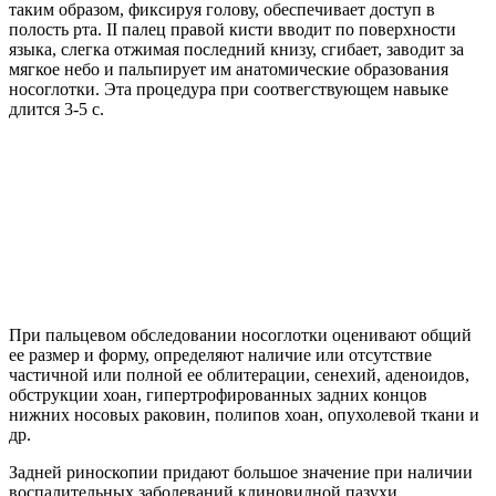
таким образом, фиксируя голову, обеспечивает доступ в
полость рта. II палец правой кисти вводит по поверхности
языка, слегка отжимая последний книзу, сгибает, заводит за
мягкое небо и пальпирует им анатомические образования
носоглотки. Эта процедура при соотвегствующем навыке
длится 3-5 с.
При пальцевом обследовании носоглотки оценивают общий
ее размер и форму, определяют наличие или отсутствие
частичной или полной ее облитерации, сенехий, аденоидов,
обструкции хоан, гипертрофированных задних концов
нижних носовых раковин, полипов хоан, опухолевой ткани и
др.
Задней риноскопии придают большое значение при наличии
воспалительных заболеваний клиновидной пазухи,