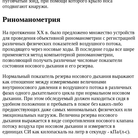
пуговчатый зонд, при помощи которого крыло носа
отодвигают кнаружи.
Риноманометрия
На протяжении XX в. было предложено множество устройств
для проведения объективной риноманометрии с регистрацией
различных физических показателей воздушного потока,
проходящего через носовые ходы. В последние годы все шире
применяется метод компьютерной риноманометрии,
позволяющий получать различные числовые показатели
состояния носового дыхания и его резерва.
Нормальный показатель резерва носового дыхания выражают
как отношение между измеряемыми величинами
внутриносового давления и воздушного потока в различных
фазах одного дыхательного цикла при нормальном носовом
дыхании. При этом обследуемый должен находиться сидя в
удобном положении и пребывать в покое без каких-либо
предшествующих даже самых минимальных физических или
эмоциональных нагрузок. Величина резерва носового
дыхания выражается в виде сопротивления носового клапана
потоку воздуха при носовом дыхании и измеряется в
единицах СИ как килопаскаль на литр в секунду - кПа/(л-с).