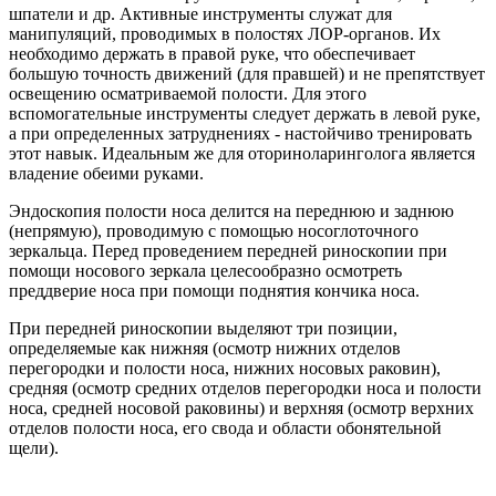
шпатели и др. Активные инструменты служат для
манипуляций, проводимых в полостях ЛОР-органов. Их
необходимо держать в правой руке, что обеспечивает
большую точность движений (для правшей) и не препятствует
освещению осматриваемой полости. Для этого
вспомогательные инструменты следует держать в левой руке,
а при определенных затруднениях - настойчиво тренировать
этот навык. Идеальным же для оториноларинголога является
владение обеими руками.
Эндоскопия полости носа делится на переднюю и заднюю
(непрямую), проводимую с помощью носоглоточного
зеркальца. Перед проведением передней риноскопии при
помощи носового зеркала целесообразно осмотреть
преддверие носа при помощи поднятия кончика носа.
При передней риноскопии выделяют три позиции,
определяемые как нижняя (осмотр нижних отделов
перегородки и полости носа, нижних носовых раковин),
средняя (осмотр средних отделов перегородки носа и полости
носа, средней носовой раковины) и верхняя (осмотр верхних
отделов полости носа, его свода и области обонятельной
щели).