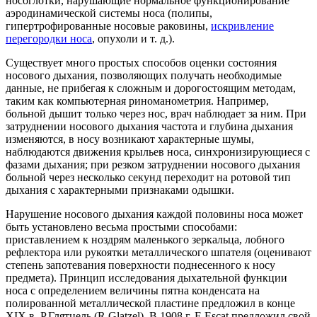
носоглотки, нарушающие нормальное функционирование
аэродинамической системы носа (полипы,
гипертрофированные носовые раковины,
искривление
перегородки носа
, опухоли и т. д.).
Существует много простых способов оценки состояния
носового дыхания, позволяющих получать необходимые
данные, не прибегая к сложным и дорогостоящим методам,
таким как компьютерная риноманометрия. Например,
больной дышит только через нос, врач наблюдает за ним. При
затруднении носового дыхания частота и глубина дыхания
изменяются, в носу возникают характерные шумы,
наблюдаются движения крыльев носа, синхронизирующиеся с
фазами дыхания; при резком затруднении носового дыхания
больной через несколько секунд переходит на ротовой тип
дыхания с характерными признаками одышки.
Нарушение носового дыхания каждой половины носа может
быть установлено весьма простыми способами:
приставлением к ноздрям маленького зеркальца, лобного
рефлектора или рукоятки металлического шпателя (оценивают
степень запотевания поверхности поднесенного к носу
предмета). Принцип исследования дыхательной функции
носа с определением величины пятна конденсата на
полированной металлической пластине предложил в конце
XIX в. Р.Глятцель (R.Glatzel). В 1908 г. E.Escat предложил свой