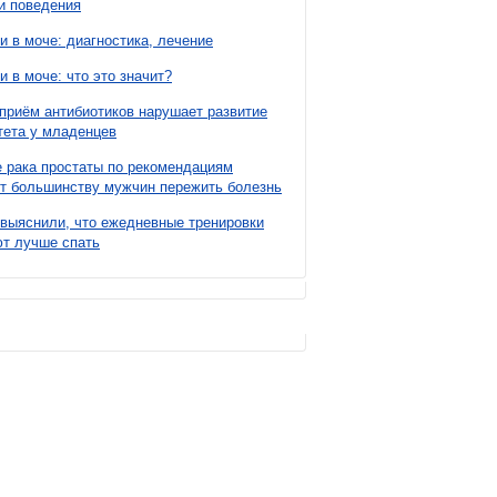
и поведения
и в моче: диагностика, лечение
и в моче: что это значит?
приём антибиотиков нарушает развитие
ета у младенцев
 рака простаты по рекомендациям
т большинству мужчин пережить болезнь
выяснили, что ежедневные тренировки
т лучше спать