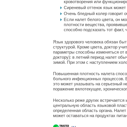
кровотворения или функционир
Сиреневый оттенок язык может 
Очень бледный колер говорит о
Если налет белого цвета, он м
плотности вещества, проявивше
способно подсказать тот факт, 
Язык здорового человека обязан быт
структурой. Кроме цвета, доктор уч
параметры способны изменяться от в
доктору): в летний период налет об
зимой. При этом с наступлением хол
Повышенная плотность налета способ
больного инфекционных процессов. 
это может указывать на серьезный н
поражение вялотекущее, хроническог
Несколько реже других встречается 
центральную область языковой плас
определенная область органа. Налет
может оставаться на продуктах питан