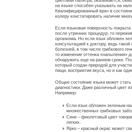
цветовая палитра, оказывается, быв
на языке способен указывать на нали
Квалифицированный врач в состоянии
колеру констатировать наличие мног
Если языковая поверхность покрыта 
после утренних процедур, то пережив
организма. Но если язык обложен зе
консультацией к доктору, ведь тако
болезней, в том числе грибкового ге
то изменение оттенка «напыления» д
обнаружить еще на раннем сроке. По
который создан природой для участи
пищи, восприятия вкуса, но и как оди
Общее состояние языка может стать
диагностики. Даже различный цвет яз
Например:
Если язык обложен зеленым нал
множественных грибковых забо
Сине – фиолетовый цвет говори
легких.
Ярко – красный окрас может св