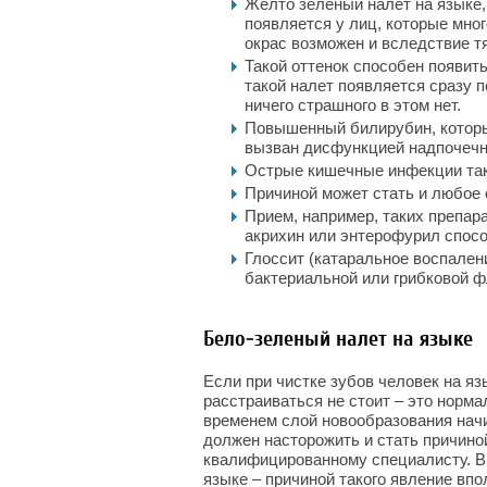
Желто зеленый налет на языке,
появляется у лиц, которые мног
окрас возможен и вследствие т
Такой оттенок способен появить
такой налет появляется сразу п
ничего страшного в этом нет.
Повышенный билирубин, которы
вызван дисфункцией надпочечн
Острые кишечные инфекции так 
Причиной может стать и любое 
Прием, например, таких препар
акрихин или энтерофурил спос
Глоссит (катаральное воспален
бактериальной или грибковой ф
Бело-зеленый налет на языке
Если при чистке зубов человек на я
расстраиваться не стоит – это норма
временем слой новообразования начи
должен насторожить и стать причино
квалифицированному специалисту. В
языке – причиной такого явление вп