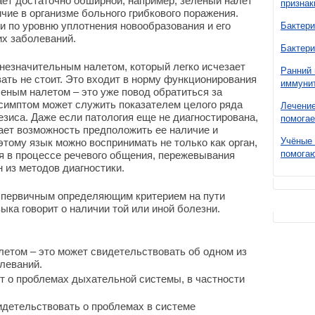
ает достаточно обширной, например, зеленый налет
признак
чие в организме больного грибкового поражения.
 по уровню уплотнения новообразования и его
Бактери
их заболеваний.
Бактери
незначительным налетом, который легко исчезает
Ранний 
ать не стоит. Это входит в норму функционирования
иммунит
леным налетом – это уже повод обратиться за
й симптом может служить показателем целого ряда
Лечение
незиса. Даже если патология еще не диагностирована,
помогае
ает возможность предположить ее наличие и
Учёные 
этому язык можно воспринимать не только как орган,
помогаю
я в процессе речевого общения, пережевывания
н из методов диагностики.
 первичным определяющим критерием на пути
ыка говорит о наличии той или иной болезни.
етом – это может свидетельствовать об одном из
леваний.
т о проблемах дыхательной системы, в частности
идетельствовать о проблемах в системе