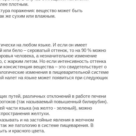
олее плотным.
ктура поражения: вещество может быть
ак же сухим или влажным.
ически на любом языке. И если он имеет
или бело – сероватый оттенок, то на 90 % можно
оровья человека, а незначительное изменение
, с жарким летом. Но если интенсивность оттенка
и консистенция вещества – это свидетельствует о
тологические изменения в пищеварительной системе
ый налет на языке может появиться при следующих
их путей, различных отклонений в работе печени
ротоков (так называемый повышенный билирубин).
й части языка (на желто - зеленый), можно
спространения желтухи.
казывать и на застойные явления в желчном
 так же патологию в системе пищеварения. В
ть и красного цвета.