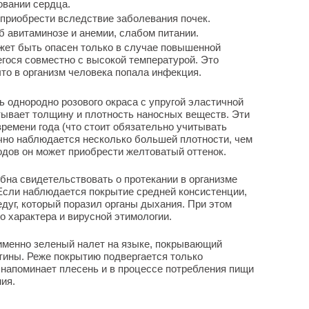
овании сердца.
приобрести вследствие заболевания почек.
б авитаминозе и анемии, слабом питании.
ожет быть опасен только в случае повышенной
гося совместно с высокой температурой. Это
что в организм человека попала инфекция.
ь однородно розового окраса с упругой эластичной
итывает толщину и плотность наносных веществ. Эти
ремени года (что стоит обязательно учитывать
ычно наблюдается несколько большей плотности, чем
одов он может приобрести желтоватый оттенок.
на свидетельствовать о протекании в организме
Если наблюдается покрытие средней консистенции,
едуг, который поразил органы дыхания. При этом
о характера и вирусной этимологии.
именно зеленый налет на языке, покрывающий
тины. Реже покрытию подвергается только
 напоминает плесень и в процессе потребления пищи
ия.