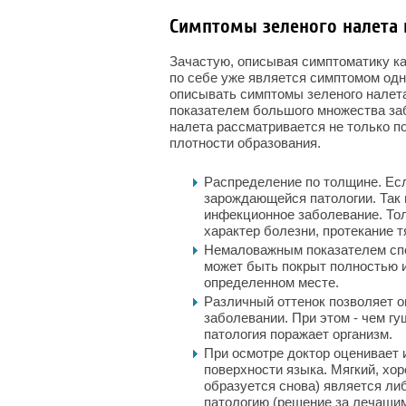
Симптомы зеленого налета 
Зачастую, описывая симптоматику как
по себе уже является симптомом одн
описывать симптомы зеленого налета
показателем большого множества заб
налета рассматривается не только по
плотности образования.
Распределение по толщине. Если
зарождающейся патологии. Так 
инфекционное заболевание. Тол
характер болезни, протекание 
Немаловажным показателем спо
может быть покрыт полностью 
определенном месте.
Различный оттенок позволяет о
заболевании. При этом - чем гу
патология поражает организм.
При осмотре доктор оценивает и
поверхности языка. Мягкий, хо
образуется снова) является ли
патологию (решение за лечащим