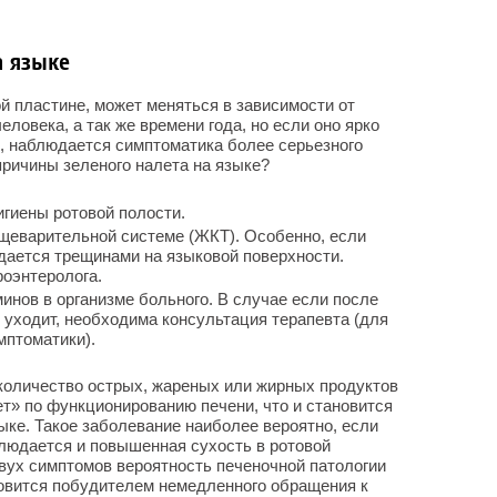
а языке
 пластине, может меняться в зависимости от
ловека, а так же времени года, но если оно ярко
о, наблюдается симптоматика более серьезного
причины зеленого налета на языке?
игиены ротовой полости.
щеварительной системе (ЖКТ). Особенно, если
дается трещинами на языковой поверхности.
оэнтеролога.
инов в организме больного. В случае если после
 уходит, необходима консультация терапевта (для
мптоматики).
количество острых, жареных или жирных продуктов
ет» по функционированию печени, что и становится
ыке. Такое заболевание наиболее вероятно, если
людается и повышенная сухость в ротовой
вух симптомов вероятность печеночной патологии
новится побудителем немедленного обращения к