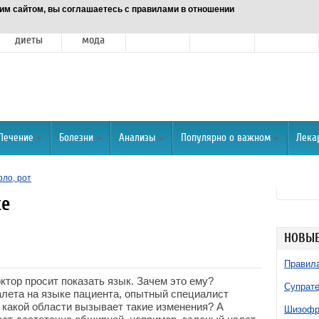
им сайтом, вы соглашаетесь с правилами в отношении
Питание и
Красота и
Отношения
Спорт
О портале
диеты
мода
Лечение
Болезни
Анализы
Популярно о важном
Лека
рло, рот
ке
НОВЫЕ
Правила
ктор просит показать язык. Зачем это ему?
Супрате
алета на языке пациента, опытный специалист
 какой области вызывает такие изменения? А
Шизофре