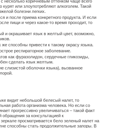
 с несколько коричневым оттенком чаще всего
о курят или злоупотребляют алкоголем. Такой
яжелой болезни легких.
ся и после приема конкретного продукта. И если
осле пищи и через какое-то время проходит, то
й и окрашивает язык в желтый цвет, возможно,
иков.
же способны привести к такому окрасу языка.
острое респираторное заболевание.
атов как фуразолидон, сердечные гликозиды,
обен сделать язык желтым.
ие слизистой оболочки языка), вызванное
лорой.
зыке видит небольшой белесый налет, то
льная работа организма человека. Но если со
нает прогрессивно увеличиваться – такой факт
й обращения за консультацией к
 зеркале просматривается бело зеленый налет на
олне способны стать продолжительные запоры. В