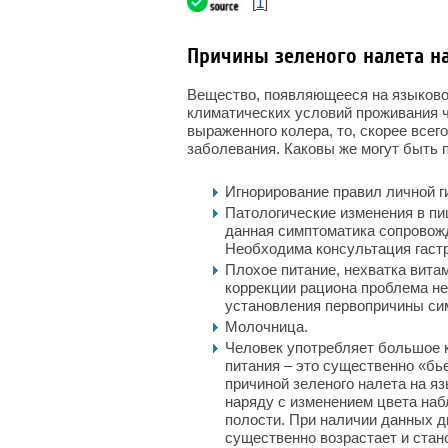
[
1
]
Причины зеленого налета н
Вещество, появляющееся на языковой
климатических условий проживания че
выраженного колера, то, скорее всег
заболевания. Каковы же могут быть 
Игнорирование правил личной г
Патологические изменения в пи
данная симптоматика сопровож
Необходима консультация гастр
Плохое питание, нехватка витам
коррекции рациона проблема не
установления первопричины си
Молочница.
Человек употребляет большое 
питания – это существенно «бь
причиной зеленого налета на яз
наряду с изменением цвета наб
полости. При наличии данных д
существенно возрастает и ста