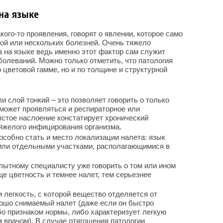
на языке
ого-то проявления, говорят о явлении, которое само
ой или нескольких болезней. Очень тяжело
 на языке ведь именно этот фактор сам служит
олеваний. Можно только отметить, что патология
 цветовой гамме, но и по толщине и структурной
 слой тонкий – это позволяет говорить о только
может проявляться и респираторное или
стое наслоение констатирует хронический
тяжелого инфицирования организма.
собно стать и место локализации налета: язык
или отдельными участками, располагающимися в
пытному специалисту уже говорить о том или ином
ще цветность и темнее налет, тем серьезнее
 легкость, с которой вещество отделяется от
рошо снимаемый налет (даже если он быстро
бо признаком нормы, либо характеризует легкую
 врачом). В случае отягощения патологии