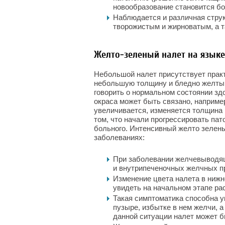
новообразование становится б
Наблюдается и различная стру
творожистым и жирноватым, а т
Желто-зеленый налет на языке
Небольшой налет присутствует практ
небольшую толщину и бледно желтый 
говорить о нормальном состоянии зд
окраса может быть связано, например
увеличивается, изменяется толщина 
том, что начали прогрессировать па
больного. Интенсивный желто зелен
заболеваниях:
При заболевании желчевыводящ
и внутрипеченочных желчных п
Изменение цвета налета в нижне
увидеть на начальном этапе ра
Такая симптоматика способна у
пузыре, избытке в нем желчи, а
данной ситуации налет может бы