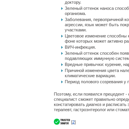
доктору.
Зеленый оттенок наноса спосо
организма.
Заболевания, первопричиной ко
агрессии, язык может быть по
участками.
Цветовое изменение способны к
фоне которых может активно ра
ВИЧ-инфекция.
Зеленый оттенок способен появ
подавляющих иммунную систем
Вредные привычки: курение, нар
Причиной изменения цвета нале
климатические вариации.
Период полового созревания у 
Поэтому, если появился прецедент - 
специалист сможет правильно опреде
констатировать диагноз и расписать
терапевт, гастроэнтеролог или стомат
[
2
]