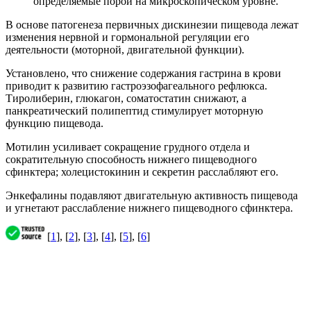
определяемые порой на микроскопическом уровне.
В основе патогенеза первичных дискинезии пищевода лежат
изменения нервной и гормональной регуляции его
деятельности (моторной, двигательной функции).
Установлено, что снижение содержания гастрина в крови
приводит к развитию гастроэзофагеального рефлюкса.
Тиролиберин, глюкагон, соматостатин снижают, а
панкреатический полипептид стимулирует моторную
функцию пищевода.
Мотилин усиливает сокращение грудного отдела и
сократительную способность нижнего пищеводного
сфинктера; холецистокинин и секретин расслабляют его.
Энкефалины подавляют двигательную активность пищевода
и угнетают расслабление нижнего пищеводного сфинктера.
[
1
], [
2
], [
3
], [
4
], [
5
], [
6
]