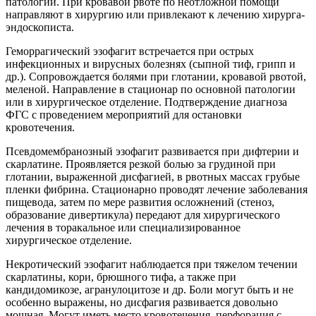
патологии. При кровавой рвоте по неотложной помощи
направляют в хирургию или привлекают к лечению хирурга-
эндоскописта.
Геморрагический эзофагит встречается при острых
инфекционных и вирусных болезнях (сыпной тиф, грипп и
др.). Сопровождается болями при глотании, кровавой рвотой,
меленой. Направление в стационар по основной патологии
или в хирургическое отделение. Подтверждение диагноза
ФГС с проведением мероприятий для остановки
кровотечения.
Псевдомембранозный эзофагит развивается при дифтерии и
скарлатине. Проявляется резкой болью за грудиной при
глотании, выраженной дисфагией, в рвотных массах грубые
пленки фибрина. Стационарно проводят лечение заболевания
пищевода, затем по мере развития осложнений (стеноз,
образование дивертикула) передают для хирургического
лечения в торакальное или специализированное
хирургическое отделение.
Некротический эзофагит наблюдается при тяжелом течении
скарлатины, кори, брюшного тифа, а также при
кандидомикозе, агранулоцитозе и др. Боли могут быть и не
особенно выражены, но дисфагия развивается довольно
мощная. Могут иметь место кровотечения, перфорация с