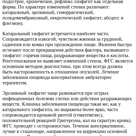
подострое, хроническое, рефлюкс-эзофагит как отдельная
форма. По характеру изменений стенки различают:
катаральный, эрозивный, геморрагический,
псевдомембранозный, некротический эзофагит; абсцесс и
флегмону.
Катаральный эзофагит встречается наиболее часто.
Сопровождается изжогой, чувством жжения за грудиной,
саднения или комка при прохождении пищи. Явления быстро
исчезают после прекращения действия фактора, вызвавшего
эзофагит: горячая пища, раздражающие вещества и кислоты.
Рентгеноскопия не выявляет изменений стенок, ФГС является
основным методом диагностики, при этом всегда должна
быть настороженность в отношении опухолей. Лечение
заболевания пищевода консервативное амбулаторно
терапевтом.
Эрозивный эзофагит чаще развивается при острых
инфекционных болезнях глотки или действии раздражающих
веществ. Клиника заболевания пищевода такая же, как у
катарального эзофагита, но выражена более ярко, часто
сопровождается кровавой рвотой (гематемезис),
положительной реакцией Григерсена, кал на скрытую кровь).
ФГС проводят с осторожностью. Течение консервативное,
лучше в стационаре, направленное на коррекцию основной