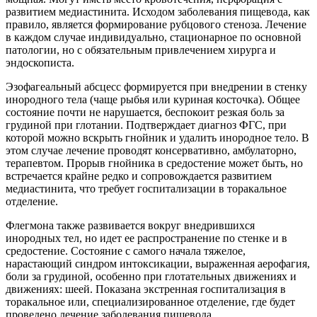
развитием медиастинита. Исходом заболевания пищевода, как
правило, является формирование рубцового стеноза. Лечение
в каждом случае индивидуально, стационарное по основной
патологии, но с обязательным привлечением хирурга и
эндоскописта.
Эзофагеальный абсцесс формируется при внедрении в стенку
инородного тела (чаще рыбья или куриная косточка). Общее
состояние почти не нарушается, беспокоит резкая боль за
грудиной при глотании. Подтверждает диагноз ФГС, при
которой можно вскрыть гнойник и удалить инородное тело. В
этом случае лечение проводят консервативно, амбулаторно,
терапевтом. Прорыв гнойника в средостение может быть, но
встречается крайне редко и сопровождается развитием
медиастинита, что требует госпитализации в торакальное
отделение.
Флегмона также развивается вокруг внедрившихся
инородных тел, но идет ее распространение по стенке и в
средостение. Состояние с самого начала тяжелое,
нарастающий синдром интоксикации, выраженная аерофагия,
боли за грудиной, особенно при глотательных движениях и
движениях: шеей. Показана экстренная госпитализация в
торакальное или, специализированное отделение, где будет
проведено лечение заболевания пищевода.