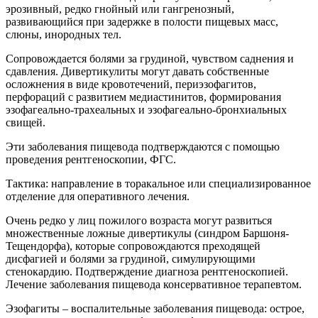
эрозивный, редко гнойный или гангренозный,
развивающийся при задержке в полости пищевых масс,
слюны, инородных тел.
Сопровождается болями за грудиной, чувством саднения и
сдавления. Дивертикулиты могут давать собственные
осложнения в виде кровотечений, периэзофагитов,
перфораций с развитием медиастинитов, формирования
эзофагеально-трахеальных и эзофагеально-бронхиальных
свищей.
Эти заболевания пищевода подтверждаются с помощью
проведения рентгеноскопии, ФГС.
Тактика: направление в торакальное или специализированное
отделение для оперативного лечения.
Очень редко у лиц пожилого возраста могут развиться
множественные ложные дивертикулы (синдром Баршоня-
Тещендорфа), которые сопровождаются преходящей
дисфагией и болями за грудиной, симулирующими
стенокардию. Подтверждение диагноза рентгеноскопией.
Лечение заболевания пищевода консервативное терапевтом.
Эзофагиты – воспалительные заболевания пищевода: острое,