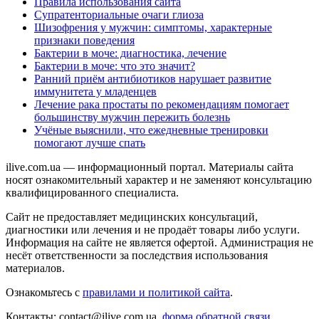
Правила использования сайта
Супратенториальные очаги глиоза
Шизофрения у мужчин: симптомы, характерные
признаки поведения
Бактерии в моче: диагностика, лечение
Бактерии в моче: что это значит?
Ранний приём антибиотиков нарушает развитие
иммунитета у младенцев
Лечение рака простаты по рекомендациям помогает
большинству мужчин пережить болезнь
Учёные выяснили, что ежедневные тренировки
помогают лучше спать
ilive.com.ua — информационный портал. Материалы сайта
носят ознакомительный характер и не заменяют консультацию
квалифицированного специалиста.
Сайт не предоставляет медицинских консультаций,
диагностики или лечения и не продаёт товары либо услуги.
Информация на сайте не является офертой. Администрация не
несёт ответственности за последствия использования
материалов.
Ознакомьтесь с
правилами и политикой сайта
.
Контакты: contact@ilive.com.ua,
форма обратной связи.