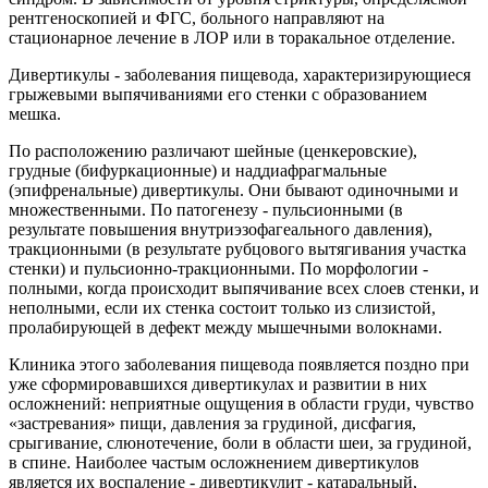
рентгеноскопией и ФГС, больного направляют на
стационарное лечение в ЛОР или в торакальное отделение.
Дивертикулы - заболевания пищевода, характеризирующиеся
грыжевыми выпячиваниями его стенки с образованием
мешка.
По расположению различают шейные (ценкеровские),
грудные (бифуркационные) и наддиафрагмальные
(эпифренальные) дивертикулы. Они бывают одиночными и
множественными. По патогенезу - пульсионными (в
результате повышения внутриэзофагеального давления),
тракционными (в результате рубцового вытягивания участка
стенки) и пульсионно-тракционными. По морфологии -
полными, когда происходит выпячивание всех слоев стенки, и
неполными, если их стенка состоит только из слизистой,
пролабирующей в дефект между мышечными волокнами.
Клиника этого заболевания пищевода появляется поздно при
уже сформировавшихся дивертикулах и развитии в них
осложнений: неприятные ощущения в области груди, чувство
«застревания» пищи, давления за грудиной, дисфагия,
срыгивание, слюнотечение, боли в области шеи, за грудиной,
в спине. Наиболее частым осложнением дивертикулов
является их воспаление - дивертикулит - катаральный,