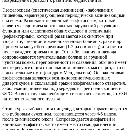
повреждения приводят к развитию медиастинита.
Эзофагоспазм (спастическая дискинезия) - заболевания
пищевода, характеризующиеся периодически возникающими
спазмами. Различают первичный эзофагоспазм, который
является следствием кортикальных нарушений регуляции
функции или следствием общих судорог и вторичный
(рефлекторный), который развивается как симптом при
эзофагите, язвенной и желчнокаменной болезнях, раке и др.
Приступы могут быть редкими (1-2 раза в месяц) или почти
после каждого приема пищи. Эти заболевания пищевода
сопровождаются мучительными болями за грудиной,
чувством комка, переполненности и сдавления, обычно имеет
место регургитация с попаданием пищевых масс в рот, а то и
в дыхательные пути (синдром Мендельсона). Осложнениями
эзофагоспазма являются возникновение пульсионных
дивертикулов и скользящей грыжи эзофагеального отверстия.
Заболевания пищевода подтверждаются рентгеноскопией и
ФГС. Во всех случаях необходимо исключить с помощью УЗИ
патологию желчного пузыря.
Стриктуры - заболевания пищевода, которые характеризуются
его рубцовым сужением, развивающееся через 4-6 недель
после химического ожога. Сопровождается дисфагией и
клиникой эзофагита, часто имеет место геморрагический
синдром. В зависимости от уровня стриктуры, определяемой