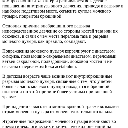
компрессионный характер и развиваются вследствие
повышении внутрипузырного давления, приводя к разрыву в
наиболее податливом месте, сегменте купола мочевого
пузыри, покрытом брюшиной.
Основная причина внебрюшинного разрыва
непосредственное давление со стороны костей таза или их
осколков, в связи с чем места перелома таза и разрыва
мочевого пузыря, как правило, совпадают.
Повреждения мочевого пузыря коррелируют с диастазом
симфиза, полвзяошио-сакральным диастазом, переломами
ветвей сакральной, подвздошной, лобковой костей и не
связаны с переломом fossa acetabulum.
В детском возрасте чаше возникают виутрибрюшинные
разрывы мочевого пузыря, связанные с тем, что у детей
большая часть мочевого пузыри находится в брюшной
полости и по этой причине более уязвима при внешней
травме.
При падении с высоты и минно-врывной травме возможен
отрыв мочевого пузыря от мочеиспускательного канала.
Ятрогенные повреждения мочевого пузыря возникают во
время гинекологических и хирургических операций на