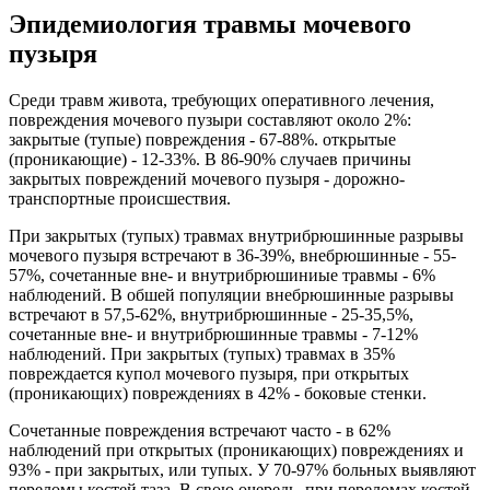
Эпидемиология травмы мочевого
пузыря
Среди травм живота, требующих оперативного лечения,
повреждения мочевого пузыри составляют около 2%:
закрытые (тупые) повреждения - 67-88%. открытые
(проникающие) - 12-33%. В 86-90% случаев причины
закрытых повреждений мочевого пузыря - дорожно-
транспортные происшествия.
При закрытых (тупых) травмах внутрибрюшинные разрывы
мочевого пузыря встречают в 36-39%, внебрюшинные - 55-
57%, сочетанные вне- и внутрибрюшиниые травмы - 6%
наблюдений. В обшей популяции внебрюшинные разрывы
встречают в 57,5-62%, внутрибрюшинные - 25-35,5%,
сочетанные вне- и внутрибрюшинные травмы - 7-12%
наблюдений. При закрытых (тупых) травмах в 35%
повреждается купол мочевого пузыря, при открытых
(проникающих) повреждениях в 42% - боковые стенки.
Сочетанные повреждения встречают часто - в 62%
наблюдений при открытых (проникающих) повреждениях и
93% - при закрытых, или тупых. У 70-97% больных выявляют
переломы костей таза. В свою очередь, при переломах костей