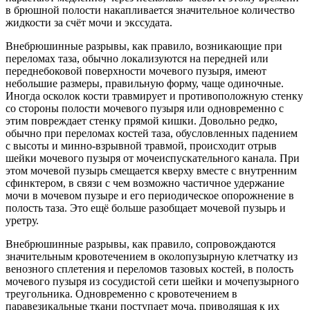
в брюшной полости накапливается значительное количество
жидкости за счёт мочи и экссудата.
Внебрюшинные разрывы, как правило, возникающие при
переломах таза, обычно локализуются на передней или
переднебоковой поверхности мочевого пузыря, имеют
небольшие размеры, правильную форму, чаще одиночные.
Иногда осколок кости травмирует и противоположную стенку
со стороны полости мочевого пузыря или одновременно с
этим повреждает стенку прямой кишки. Довольно редко,
обычно при переломах костей таза, обусловленных падением
с высоты и минно-взрывной травмой, происходит отрыв
шейки мочевого пузыря от мочеиспускательного канала. При
этом мочевой пузырь смещается кверху вместе с внутренним
сфинктером, в связи с чем возможно частичное удержание
мочи в мочевом пузыре и его периодическое опорожнение в
полость таза. Это ещё больше разобщает мочевой пузырь и
уретру.
Внебрюшинные разрывы, как правило, сопровождаются
значительным кровотечением в околопузырную клетчатку из
венозного сплетения и переломов тазовых костей, в полость
мочевого пузыря из сосудистой сети шейки и мочепузырного
треугольника. Одновременно с кровотечением в
паравезикальные ткани поступает моча, приводящая к их