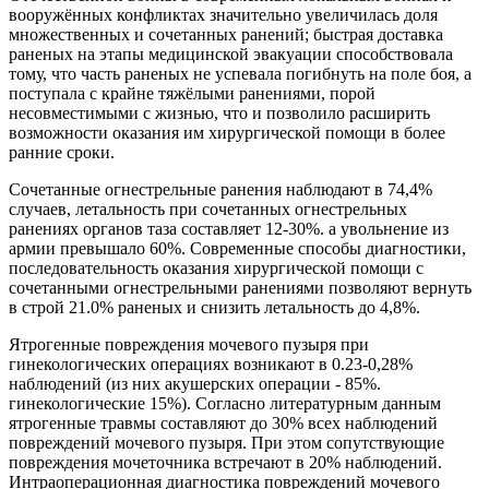
вооружённых конфликтах значительно увеличилась доля
множественных и сочетанных ранений; быстрая доставка
раненых на этапы медицинской эвакуации способствовала
тому, что часть раненых не успевала погибнуть на поле боя, а
поступала с крайне тяжёлыми ранениями, порой
несовместимыми с жизнью, что и позволило расширить
возможности оказания им хирургической помощи в более
ранние сроки.
Сочетанные огнестрельные ранения наблюдают в 74,4%
случаев, летальность при сочетанных огнестрельных
ранениях органов таза составляет 12-30%. а увольнение из
армии превышало 60%. Современные способы диагностики,
последовательность оказания хирургической помощи с
сочетанными огнестрельными ранениями позволяют вернуть
в строй 21.0% раненых и снизить летальность до 4,8%.
Ятрогенные повреждения мочевого пузыря при
гинекологических операциях возникают в 0.23-0,28%
наблюдений (из них акушерских операции - 85%.
гинекологические 15%). Согласно литературным данным
ятрогенные травмы составляют до 30% всех наблюдений
повреждений мочевого пузыря. При этом сопутствующие
повреждения мочеточника встречают в 20% наблюдений.
Интраоперационная диагностика повреждений мочевого