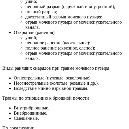
ушиб;
неполный разрыв (наружный и внутренний);
полный разрыв;
двухэтапный разрыв мочевого пузыря:
отрыв мочевого пузыря от мочеиспускательного
канала.
Открытые (ранения):
ушиб;
неполное ранение (касательное):
полное ранение (сквозное, слепое);
отрыв мочевого пузыря от мочеиспускательного
канала.
Виды ранящих снарядов при травме мочевого пузыря
Огнестрельные (пулевые, осколочные).
Неогнестрельные (колотые, резаные и др.).
Вследствие минно-взрывной травмы.
Травмы по отношению к брюшной полости
Внутрибрюшные.
Внебрюшинные.
Смешанные.
По локализации