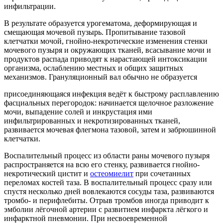
инфильтрации.
В результате образуется урогематома, деформирующая и
смещающая мочевой пузырь. Пропитывание тазовой
клетчатки мочой, гнойно-некротические изменения стенки
мочевого пузыря и окружающих тканей, всасывание мочи и
продуктов распада приводят к нарастающей интоксикации
организма, ослаблению местных и общих защитных
механизмов. Грануляционный вал обычно не образуется
присоединяющаяся инфекция ведёт к быстрому расплавлению
фасциальных перегородок: начинается щелочное разложение
мочи, выпадение солей и инкрустация ими
инфильтрированных и некротизированных тканей,
развивается мочевая флегмона тазовой, затем и забрюшинной
клетчатки.
Воспалительный процесс из области раны мочевого пузыря
распространяется на всю его стенку, развивается гнойно-
некротический цистит и
остеомиелит
при сочетанных
переломах костей таза. В воспалительный процесс сразу или
спустя несколько дней вовлекаются сосуды таза, развиваются
тромбо- и перифлебиты. Отрыв тромбов иногда приводит к
эмболии лёгочной артерии с развитием инфаркта лёгкого и
инфарктной пневмонии. При несвоевременной