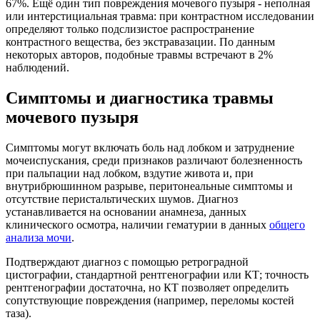
67%. Ещё один тип повреждения мочевого пузыря - неполная
или интерстициальная травма: при контрастном исследовании
определяют только подслизистое распространение
контрастного вещества, без экстравазации. По данным
некоторых авторов, подобные травмы встречают в 2%
наблюдений.
Симптомы и диагностика травмы
мочевого пузыря
Симптомы могут включать боль над лобком и затруднение
мочеиспускания, среди признаков различают болезненность
при пальпации над лобком, вздутие живота и, при
внутрибрюшинном разрыве, перитонеальные симптомы и
отсутствие перистальтических шумов. Диагноз
устанавливается на основании анамнеза, данных
клинического осмотра, наличии гематурии в данных
общего
анализа мочи
.
Подтверждают диагноз с помощью ретроградной
цистографии, стандартной рентгенографии или КТ; точность
рентгенографии достаточна, но КТ позволяет определить
сопутствующие повреждения (например, переломы костей
таза).