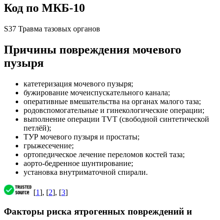
Код по МКБ-10
S37 Травма тазовых органов
Причины повреждения мочевого
пузыря
катетеризация мочевого пузыря;
бужирование мочеиспускательного канала;
оперативные вмешательства на органах малого таза;
родовспомогательные и гинекологические операции;
выполнение операции TVT (свободной синтетической
петлёй);
ТУР мочевого пузыря и простаты;
грыжесечение;
ортопедическое лечение переломов костей таза;
аорто-бедренное шунтирование;
установка внутриматочной спирали.
[
1
], [
2
], [
3
]
Факторы риска ятрогенных повреждений и