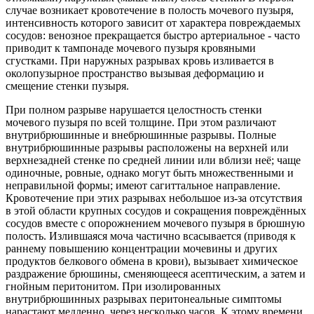
случае возникает кровотечение в полость мочевого пузыря,
интенсивность которого зависит от характера повреждаемых
сосудов: венозное прекращается быстро артериальное - часто
приводит к тампонаде мочевого пузыря кровяными
сгустками. При наружных разрывах кровь изливается в
околопузырное пространство вызывая деформацию и
смещение стенки пузыря.
При полном разрыве нарушается целостность стенки
мочевого пузыря по всей толщине. При этом различают
внутрибрюшинные и внебрюшинные разрывы. Полные
внутрибрюшинные разрывы расположены на верхней или
верхнезадней стенке по средней линии или вблизи неё; чаще
одиночные, ровные, однако могут быть множественными и
неправильной формы; имеют сагиттальное направление.
Кровотечение при этих разрывах небольшое из-за отсутствия
в этой области крупных сосудов и сокращения повреждённых
сосудов вместе с опорожнением мочевого пузыря в брюшную
полость. Излившаяся моча частично всасывается (приводя к
раннему повышению концентрации мочевины и других
продуктов белкового обмена в крови), вызывает химическое
раздражение брюшины, сменяющееся асептическим, а затем и
гнойным перитонитом. При изолированных
внутрибрюшинных разрывах перитонеальные симптомы
нарастают медленно, через несколько часов. К этому времени