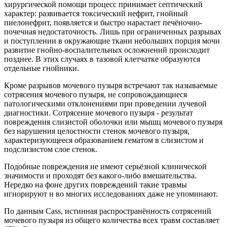
хирургической помощи процесс принимает септический
характер: развивается токсический нефрит, гнойный
пиелонефрит, появляется и быстро нарастает печёночно-
почечная недостаточность. Лишь при ограниченных разрывах
и поступлении в окружающие ткани небольших порция мочи
развитие гнойно-воспалительных осложнений происходит
позднее. В этих случаях в тазовой клетчатке образуются
отдельные гнойники.
Кроме разрывов мочевого пузыря встречают так называемые
сотрясения мочевого пузыря, не сопровождающиеся
патологическими отклонениями при проведении лучевой
диагностики. Сотрясение мочевого пузыря - результат
повреждения слизистой оболочки или мышц мочевого пузыря
без нарушения целостности стенок мочевого пузыря,
характеризующееся образованием гематом в слизистом и
подслизистом слое стенок.
Подобные повреждения не имеют серьёзной клинической
значимости и проходят без какого-либо вмешательства.
Нередко на фоне других повреждений такие травмы
игнорируют н во многих исследованиях даже не упоминают.
По данным Cass, истинная распространённость сотрясений
мочевого пузыря из общего количества всех травм составляет