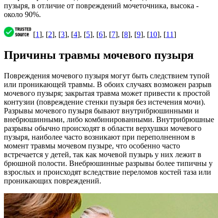
пузыря, в отличие от повреждений мочеточника, высока -
около 90%.
[
1
], [
2
], [
3
], [
4
], [
5
], [
6
], [
7
], [
8
], [
9
], [
10
], [
11
]
Причины травмы мочевого пузыря
Повреждения мочевого пузыря могут быть следствием тупой
или проникающей травмы. В обоих случаях возможен разрыв
мочевого пузыря; закрытая травма может привести к простой
контузии (повреждение стенки пузыря без истечения мочи).
Разрывы мочевого пузыря бывают внутрибрюшинными и
внебрюшинными, либо комбинированными. Внутрибрюшные
разрывы обычно происходят в области верхушки мочевого
пузыря, наиболее часто возникают при переполненном в
момент травмы мочевом пузыре, что особенно часто
встречается у детей, так как мочевой пузырь у них лежит в
брюшной полости. Внебрюшинные разрывы более типичны у
взрослых и происходят вследствие переломов костей таза или
проникающих повреждений.