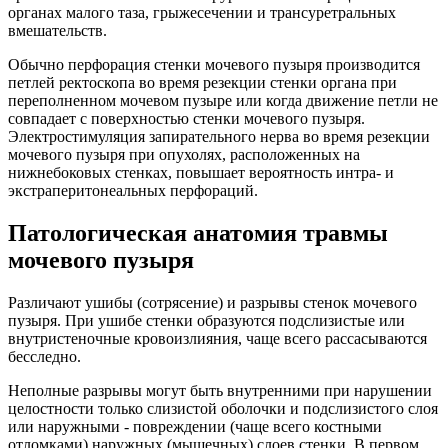
органах малого таза, грыжесечении и трансуретральных
вмешательств.
Обычно перфорация стенки мочевого пузыря производится
петлей ректоскопа во время резекции стенки органа при
переполненном мочевом пузыре или когда движение петли не
совпадает с поверхностью стенки мочевого пузыря.
Электростимуляция запирательного нерва во время резекции
мочевого пузыря при опухолях, расположенных на
нижнебоковых стенках, повышает вероятность интра- и
экстраперитонеальных перфораций.
Патологическая анатомия травмы
мочевого пузыря
Различают ушибы (сотрясение) и разрывы стенок мочевого
пузыря. При ушибе стенки образуются подслизистые или
внутристеночные кровоизлияния, чаще всего рассасываются
бесследно.
Неполные разрывы могут быть внутренними при нарушении
целостности только слизистой оболочки и подслизистого слоя
или наружными - повреждении (чаще всего костными
отломками) наружных (мышечных) слоев стенки. В первом