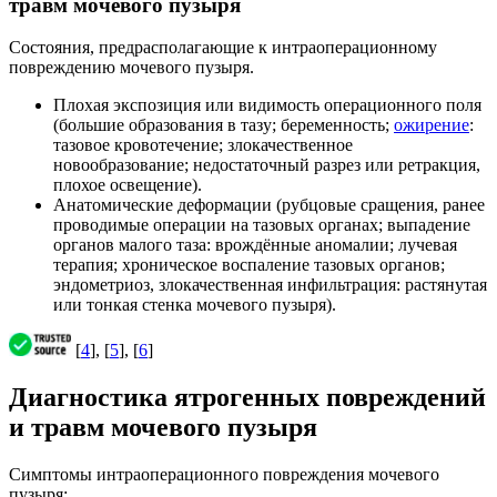
травм мочевого пузыря
Состояния, предрасполагающие к интраоперационному
повреждению мочевого пузыря.
Плохая экспозиция или видимость операционного поля
(большие образования в тазу; беременность;
ожирение
:
тазовое кровотечение; злокачественное
новообразование; недостаточный разрез или ретракция,
плохое освещение).
Анатомические деформации (рубцовые сращения, ранее
проводимые операции на тазовых органах; выпадение
органов малого таза: врождённые аномалии; лучевая
терапия; хроническое воспаление тазовых органов;
эндометриоз, злокачественная инфильтрация: растянутая
или тонкая стенка мочевого пузыря).
[
4
], [
5
], [
6
]
Диагностика ятрогенных повреждений
и травм мочевого пузыря
Симптомы интраоперационного повреждения мочевого
пузыря: