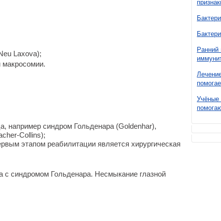
признак
Бактери
Бактери
Ранний 
eu Laxova);
иммунит
 макросомии.
Лечение
помогае
Учёные 
помогаю
а, например синдром Гольденара (Goldenhar),
her-Collins);
рвым этапом реабилитации является хирургическая
а с синдромом Гольденара. Несмыкание глазной