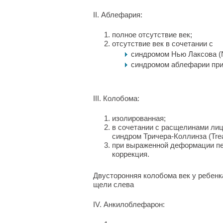
II. Аблефария:
полное отсутствие век;
отсутствие век в сочетании с
синдромом Нью Лаксова (N
синдромом аблефарии при
III. Колобома:
изолированная;
в сочетании с расщелинами лиц
синдром Тричера-Коллинза (Treac
при выраженной деформации пе
коррекция.
Двусторонняя колобома век у ребенк
щели слева
IV. Анкилоблефарон: