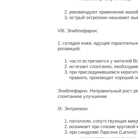
рекомендуют применение мазей
острый эктропион называют выв
VIII. Эпиблефарон:
1. складки кожи, идущие параллельн
роговицей;
часто встречается у жителей Во
исчезает спонтанно, необходим
при присоединившемся кератите
правило, производит хороший э
Эпиблефарон. Неправильный рост рес
спонтанное улучшение
IX. Энтропион:
патология, сопутствующая мик
возникает при спазме круговой
при синдроме Ларсена (Larsen):