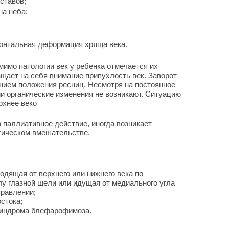
ставов;
на неба;
зонтальная деформация хряща века.
мимо патологии век у ребенка отмечается их
ащает на себя внимание припухлость век. Заворот
ением положения ресниц. Несмотря на постоянное
ии органические изменения не возникают. Ситуацию
рхнее веко
паллиативное действие, иногда возникает
гическом вмешательстве.
одящая от верхнего или нижнего века по
у глазной щели или идущая от медиального угла
правлении;
стока;
синдрома блефарофимоза.