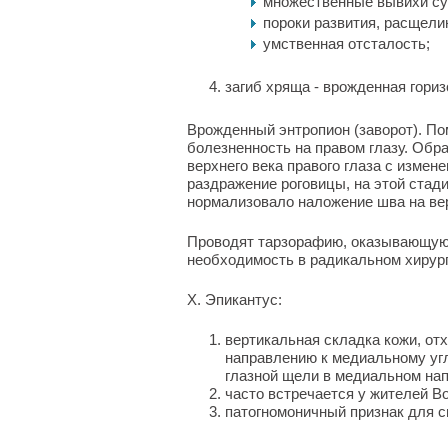
множественные вывихи су
пороки развития, расщели
умственная отсталость;
загиб хряща - врожденная гори
Врожденный энтропион (заворот). По
болезненность на правом глазу. Обр
верхнего века правого глаза с измен
раздражение роговицы, на этой стад
нормализовало наложение шва на ве
Проводят тарзорафию, оказывающую 
необходимость в радикальном хирур
X. Эпикантус:
вертикальная складка кожи, отх
направлению к медиальному угл
глазной щели в медиальном на
часто встречается у жителей Во
патогномоничный признак для 