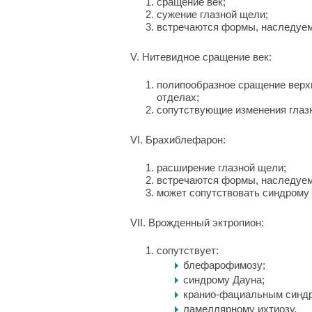
сращение век;
сужение глазной щели;
встречаются формы, наследуем
V. Нитевидное сращение век:
полипообразное сращение верхн
отделах;
сопутствующие изменения глаз
VI. Брахиблефарон:
расширение глазной щели;
встречаются формы, наследуем
может сопутствовать синдрому 
VII. Врожденный эктропион:
сопутствует:
блефарофимозу;
синдрому Дауна;
кранио-фациальным синд
ламеллярному ихтиозу.