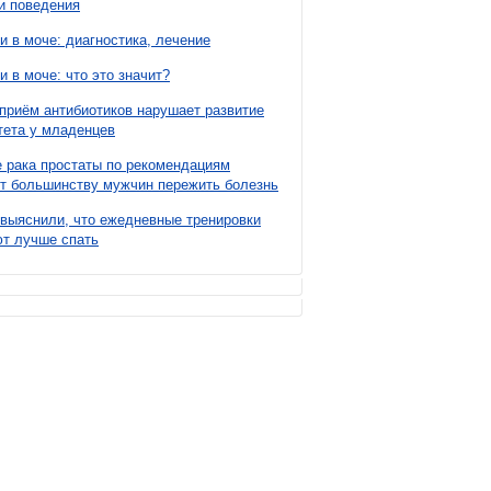
и поведения
и в моче: диагностика, лечение
и в моче: что это значит?
приём антибиотиков нарушает развитие
ета у младенцев
 рака простаты по рекомендациям
т большинству мужчин пережить болезнь
выяснили, что ежедневные тренировки
т лучше спать