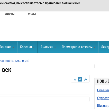
им сайтом, вы соглашаетесь с правилами в отношении
Питание и
Красота и
Отношения
Спорт
О портале
диеты
мода
Лечение
Болезни
Анализы
Популярно о важном
Лека
лаз (офтальмология)
 век
A
A
A
НОВЫЕ
Правила
Супрате
Шизофре