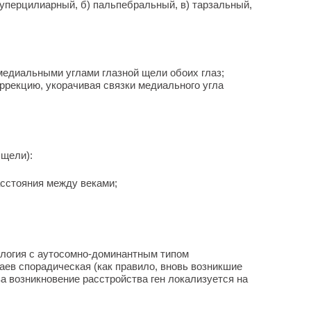
уперцилиарный, б) пальпебральный, в) тарзальный,
медиальными углами глазной щели обоих глаз;
ррекцию, укорачивая связки медиального угла
 щели):
сстояния между веками;
ология с аутосомно-доминантным типом
аев спорадическая (как правило, вновь возникшие
за возникновение расстройства ген локализуется на