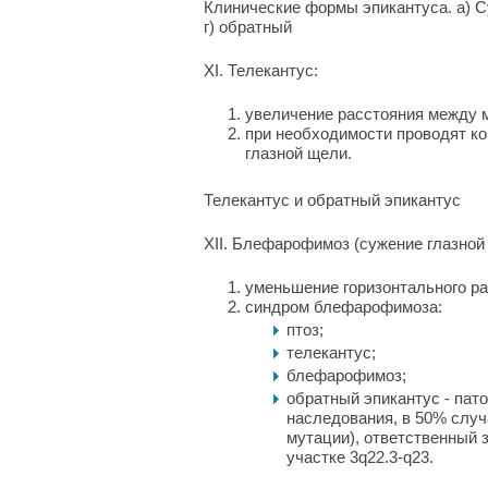
Клинические формы эпикантуса. а) С
г) обратный
XI. Телекантус:
увеличение расстояния между 
при необходимости проводят ко
глазной щели.
Телекантус и обратный эпикантус
XII. Блефарофимоз (сужение глазной
уменьшение горизонтального ра
синдром блефарофимоза:
птоз;
телекантус;
блефарофимоз;
обратный эпикантус - пат
наследования, в 50% случ
мутации), ответственный 
участке 3q22.3-q23.