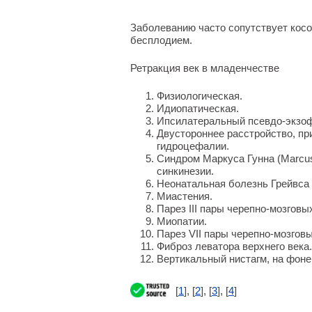
Заболеванию часто сопутствует кос
бесплодием.
Ретракция век в младенчестве
Физиологическая.
Идиопатическая.
Ипсилатеральный псевдо-экзоф
Двустороннее расстройство, пр
гидроцефалии.
Синдром Маркуса Гунна (Marcu
синкинезии.
Неонатальная болезнь Грейвса 
Миастения.
Парез III пары черепно-мозговы
Миопатии.
Парез VII пары черепно-мозговы
Фиброз леватора верхнего века.
Вертикальный нистагм, на фоне 
[
1
], [
2
], [
3
], [
4
]