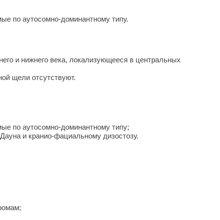
ые по аутосомно-доминантному типу.
его и нижнего века, локализующееся в центральных
ной щели отсутствуют.
ые по аутосомно-доминантному типу;
Дауна и кранио-фациальному дизостозу.
ромам;