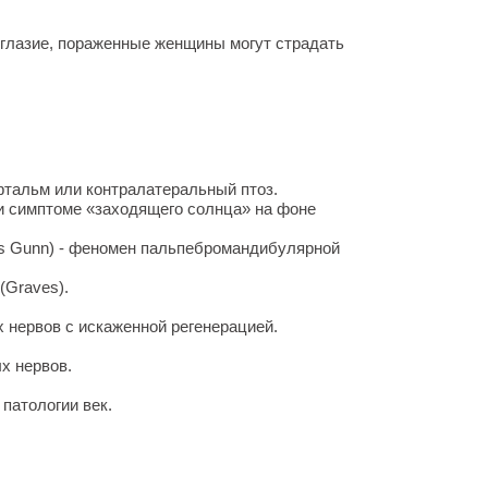
оглазие, пораженные женщины могут страдать
тальм или контралатеральный птоз.
и симптоме «заходящего солнца» на фоне
s Gunn) - феномен пальпебромандибулярной
(Graves).
х нервов с искаженной регенерацией.
х нервов.
патологии век.