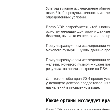
Ультразвуковое исследование обычно
цели. Чтобы результативность иссл
определенных условий.
Врачу УЗИ потребуются, чтобы паци
осмотру лечащим доктором и данные
болезни, выписка из нее, описание п
При ультразвуковом исследовании жен
мочевого пузыря – нужны данные пре
При ультразвуковом исследовании му
железы, мочевого пузыря – нужен пр
результатов анализов крови на PSA.
Для того, чтобы врач УЗИ провел ул
у лечащего доктора предоставления
назначений в письменном виде.
Какие органы исследует вра
Врач УЗИ проводит диагностику брюш