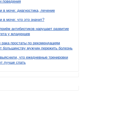
и поведения
и в моче: диагностика, лечение
и в моче: что это значит?
приём антибиотиков нарушает развитие
ета у младенцев
 рака простаты по рекомендациям
т большинству мужчин пережить болезнь
выяснили, что ежедневные тренировки
т лучше спать