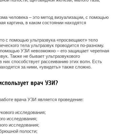
зма человека – это метод визуализации, с помощью
ая картина, в каком состоянии находятся
 что с помощью ультразвука «просвещают» тело
еческого тела ультразвук проводится по-разному.
с помощью УЗИ невозможно – его защищает черепная
звук. Также не бывает ультразвукового
 в них способствует рассеиванию этих волн. Есть
находятся за ними, «увидеть» также сложно.
использует врач УЗИ?
работе врача УЗИ является проведение:
кового исследования;
ого исследования;
вого исследования;
 брюшной полости;