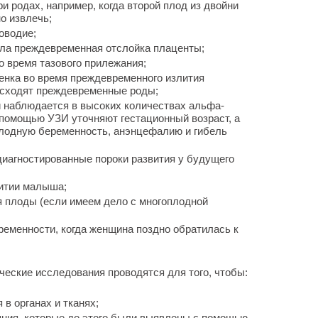
и родах, например, когда второй плод из двойни
но извлечь;
оводие;
шла преждевременная отслойка плаценты;
о время тазового прилежания;
енка во время преждевременного излития
исходят преждевременные роды;
й наблюдается в высоких количествах альфа-
 помощью УЗИ уточняют гестационный возраст, а
плодную беременность, анэнцефалию и гибель
 диагностированные пороки развития у будущего
витии малыша;
я плоды (если имеем дело с многоплодной
ременности, когда женщина поздно обратилась к
еские исследования проводятся для того, чтобы:
в органах и тканях;
яния, которые до этого были выявлены с помощью