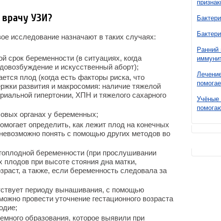
признак
 врачу УЗИ?
Бактери
Бактери
ое исследование назначают в таких случаях:
Ранний 
ой срок беременности (в ситуациях, когда
иммунит
одовозбуждение и искусственный аборт);
Лечение
ается плод (когда есть факторы риска, что
помогае
ржки развития и макросомия: наличие тяжелой
риальной гипертонии, ХПН и тяжелого сахарного
Учёные 
помогаю
ловых органах у беременных;
омогает определить, как лежит плод на конечных
 невозможно понять с помощью других методов во
огоплодной беременности (при прослушивании
 плодов при высоте стояния дна матки,
аст, а также, если беременность следовала за
тствует периоду вынашивания, с помощью
можно провести уточнение гестационного возраста
одие;
емного образования, которое выявили при