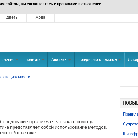
им сайтом, вы соглашаетесь с правилами в отношении
Питание и
Красота и
Отношения
Спорт
О портале
диеты
мода
Лечение
Болезни
Анализы
Популярно о важном
Лека
е специальности
НОВЫЕ
Правила
обследование организма человека с помощь
Супрате
тика представляет собой использование методов,
инской практике.
Шизофре