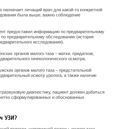
 назначает лечащий врач для какой-то конкретной
едования была выше, важно соблюдение
ент предоставил информацию по предварительному
 по предварительному обследованию (история
редварительного исследования).
ских органов малого таза – матки, придатков,
дварительного гинекологического осмотра.
жских органов малого таза – предстательной
едварительный осмотр уролога, а также наличие
ьтразвуковую диагностику, пациент должен добиться
 четко сформулированных и обоснованных
ч УЗИ?
ной полости, щитовидной железы, малого таза,