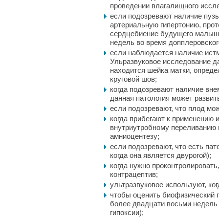
проведении влагалищного иссл
если подозревают наличие пузы
артериальную гипертонию, прот
сердцебиение будущего малыша
недель во время допплеровског
если наблюдается наличие ист
Ульразвуковое исследование да
находится шейка матки, опреде
круговой шов;
когда подозревают наличие вне
данная патология может развит
если подозревают, что плод мож
когда прибегают к применению 
внутриутробному переливанию к
амниоцентезу;
если подозревают, что есть пат
когда она является двурогой);
когда нужно проконтролировать
контрацептив;
ультразвуковое используют, ко
чтобы оценить биофизический
более двадцати восьми недель
гипоксии);