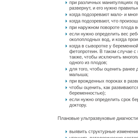
при различных манипуляциях пр
развернут, и его нужно правиль
когда подозревают мало- и мног
когда подозревают, что произо
при наружном повороте плода в
если нужно определить вес реб
околоплодных вод, и когда про
когда в сыворотке у беременно
фетопротеин. В таком случае с
также, чтобы исключить много
одного из плодов;
для того, чтобы оценить ранее
малыша;
при врожденных пороках в раз
чтобы оценить, как развиваютс
беременностью);
если нужно определить срок бе
доктору.
Плановые ультразвуковые диагностич
выявить структурные изменения 
уточнить патологические состо