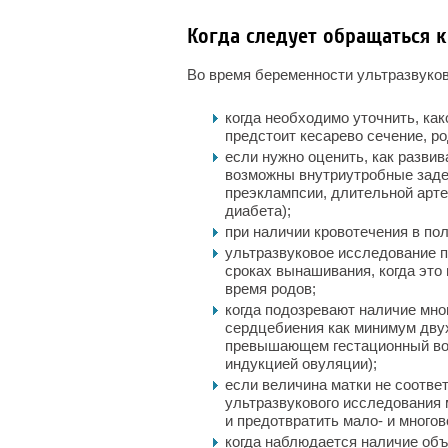
Когда следует обращаться к
Во время беременности ультразвуков
когда необходимо уточнить, как
предстоит кесарево сечение, р
если нужно оценить, как развив
возможны внутриутробные заде
преэклампсии, длительной арте
диабета);
при наличии кровотечения в по
ультразвуковое исследование п
сроках вынашивания, когда это
время родов;
когда подозревают наличие мн
сердцебиения как минимум двух
превышающем гестационный возр
индукцией овуляции);
если величина матки не соотве
ультразвукового исследования 
и предотвратить мало- и многов
когда наблюдается наличие объ