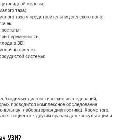
 щитовидной железы;
малого таза;
малого таза у представительниц женского пола;
почек;
простаты;
при беременности;
плода в ЗD;
 молочных желез;
сосудистой системы;
еобходимых диагностических исследований,
орых проводится комплексное обследование
нальная, лабораторная диагностика). Кроме того,
ляет пациента к другим врачам для консультации и
ач УЗИ?