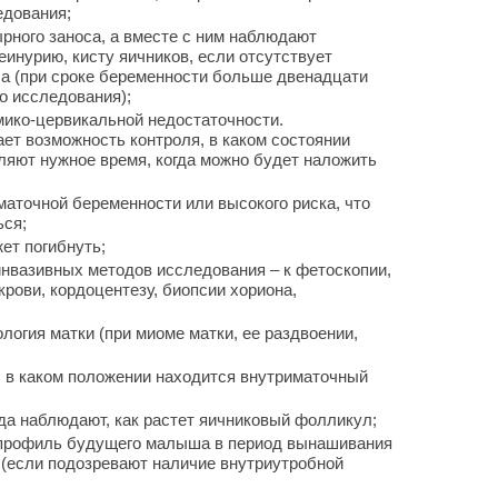
едования;
рного заноса, а вместе с ним наблюдают
еинурию, кисту яичников, если отсутствует
 (при сроке беременности больше двенадцати
о исследования);
мико-цервикальной недостаточности.
ет возможность контроля, в каком состоянии
ляют нужное время, когда можно будет наложить
маточной беременности или высокого риска, что
ься;
ет погибнуть;
инвазивных методов исследования – к фетоскопии,
рови, кордоцентезу, биопсии хориона,
ология матки (при миоме матки, ее раздвоении,
, в каком положении находится внутриматочный
гда наблюдают, как растет яичниковый фолликул;
 профиль будущего малыша в период вынашивания
 (если подозревают наличие внутриутробной