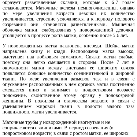
образует разветвленные складки, которые к 6-7 годам
сглаживаются. Маточные железы немногочисленны, однако
по мере увеличения возраста девочки их количество
увеличивается, строение усложняется, а к периоду полового
созревания они становятся разветвленными. Мышечная
оболочка матки, слаборазвитая у новорожденной девочки,
утолщается в процессе роста матки, особенно после 5-6 лет.
У новорожденных матка наклонена кпереди. Шейка матки
направлена книзу и кзади. Расположена матка высоко,
выступает над лобковым симфизом. Связки матки слабые,
поэтому она легко смещается в стороны. После 7 лет в
окружности матки между листками ее широких связок
появляется большое количество соединительной и жировой
ткани. По мере увеличения размеров таза и в связи с
опусканием расположенных в нем органов матка постепенно
смещается вниз и занимает в подростковом возрасте
положение, свойственное этому органу у половозрелой
женщины. В пожилом и старческом возрасте в связи с
уменьшением жировой ткани в полости малого таза
подвижность матки увеличивается.
Маточные трубы у новорожденной изогнутые и не
соприкасаются с яичниками. В период созревания (в
подростковом возрасте) в связи с ростом матки, ее широких