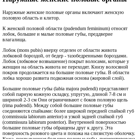
Наружные женские половые органы включают женскую
половую область и клитор.
К женской половой области (pudendum femininum) относят
лобок, большие и малые половые губы, преддверие
влагалища.
Лобок (mons pubis) вверху отделен от области живота
лобковой бороздой, от бедер - тазобедренными бороздами.
Лобок (лобковое возвышение) покрыт волосами, которые у
женщин на область живота не переходят. Книзу волосяной
покров продолжается на большие половые губы. В области
лобка хорошо развита подкожная основа (жировой слой).
Большие половые губы (labia majora pudendi) представляют
собой парную кожную складку, упругую, длиной 7-8 см и
шириной 2-3 см Они ограничивают с боков половую щель
(rima pudendi). Между собой большие половые губы
соединяются спайками: более широкой передней спайкой губ
(commissuia lаbiorum anterior) и узкой задней спайкой губ
(commissura labiorum posterior). Внутренней поверхностью
большие половые губы обращены друг к другу. Эта
поверхность розового цвета и похожа на слизистую оболочку.
Кожа, покрывающая большие половые губы, пигментирована,