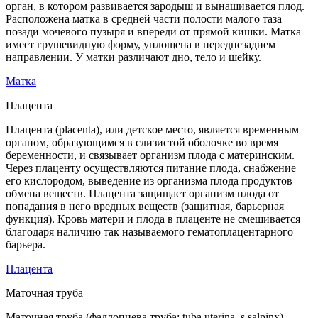
орган, в котором развивается зародыш и вынашивается плод.
Расположена матка в средней части полости малого таза
позади мочевого пузыря и впереди от прямой кишки. Матка
имеет грушевидную форму, уплощена в переднезаднем
направлении. У матки различают дно, тело и шейку.
Матка
Плацента
Плацента (placenta), или детское место, является временным
органом, образующимся в слизистой оболочке во время
беременности, и связывает организм плода с материнским.
Через плаценту осуществляются питание плода, снабжение
его кислородом, выведение из организма плода продуктов
обмена веществ. Плацента защищает организм плода от
попадания в него вредных веществ (защитная, барьерная
функция). Кровь матери и плода в плаценте не смешивается
благодаря наличию так называемого гематоплацентарного
барьера.
Плацента
Маточная труба
Маточная труба (фаллопиева труба; tuba uterina, s.salpinx) -