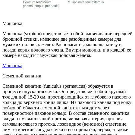
Мошонка
Мошонка (scrotum) представляет собой выпячивание передней
брюшной стенки, имеющее две разобщенные камеры для
мужских половых желез. Располагается мошонка книзу и
позади корня полового члена. Внутри мошонки и в каждой ее
камере находится мужская половая железа.
Мошонка
Семенной канатик
Семенной канатик (funiculus spermaticus) образуется в
процессе опускания яичка. Он представляет собой круглый
тяж длиной 15-20 см, простирающийся от глубокого пахового
кольца до верхнего конца яичка. Из пахового канала под кожу
лобковой области семенной канатик выходит через
поверхностное паховое кольцо. В состав семенного канатика
входят семявыносящий проток, яичковая артерия, артерия
семявыносящего протока, лозовидное (венозное) сплетение,
лимфатические сосуды яичка и его придатка, нервы, а также
следы (остатки) влагалищного отростка в виде тонкого