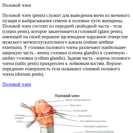
Половой член
Половой член (penis) служит для выведения мочи из мочевого
пузыря и выбрасывания семени в половые пути женщины.
Половой член состоит из передней свободной части - тела
(corpus penis), которое заканчивается головкой (glans penis),
имеющей на своей вершине щелевидное наружное отверстие
мужского мочеиспускательного канала (ostium urethrae
externum). У головки полового члена различают наибольшее
широкую часть - венец головки (corona glandis) и суженную -
шейку головки (collum glandis). Задняя часть - корень полового
члена (radix penis) прикреплен к лобковым костям. Верхне-
переднюю поверхность тела называют спинкой полового
члена (dorsum penis).
Половой член