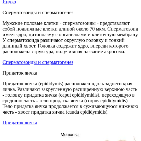
Яичко
Сперматозоиды и сперматогенез
Мужские половые клетки - сперматозоиды - представляют
собой подвижные клетки длиной около 70 мкм. Сперматозоид
имеет ядро, цитоплазму с органеллами и клеточную мембрану.
У сперматозоида различают округлую головку и тонкий
длинный хвост. Головка содержит ядро, впереди которого
расположена структура, получившая название акросома.
Сперматозоиды и сперматогенез
Придаток яичка
Придаток яичка (epididymis) расположен вдоль заднего края
яичка. Различают закругленную расширенную верхнюю часть
- головку придатка яичка (caput epididymidis), переходящую в
среднюю часть - тело придатка яичка (corpus epididymidis).
Тело придатка яичка продолжается в суживающуюся нижнюю
часть - хвост придатка яичка (cauda epididymidis).
Придаток яичка