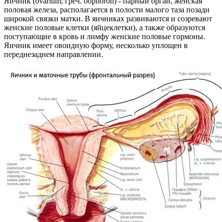
Яичник (ovarium; греч. oophoron) - парный орган, женская
половая железа, располагается в полости малого таза позади
широкой связки матки. В яичниках развиваются и созревают
женские половые клетки (яйцеклетки), а также образуются
поступающие в кровь и лимфу женские половые гормоны.
Яичник имеет овоидную форму, несколько уплощен в
переднезаднем направлении.