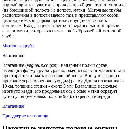
парный орган, служит для проведения яйцеклетки от яичника
(из брюшинной полости) в полость матки. Маточные трубы
расположены в полости малого таза и представляют собой
цилиндрической формы протоки, идущие от матки к
яичникам. Каждая труба залегает в верхней части широкой
связки матки, которая является как бы брыжейкой маточной
трубы.
Маточная труба
Влагалище
Влагалище (vagina, s.colpos) - непарный полый орган,
имеющий форму трубки, расположен в полости малого таза и
простирается от матки до половой щели. Внизу влагалища
проходит через мочеполовую диафрагму. Длина влагалища 8-
10 см, толщина стенки - около 3 мм. Влагалище несколько
изогнуто кзади, его продольная ось с осью матки образует
тупой угол (несколько больше 90°), открытый кпереди.
Влагалище
Преддверие влагалища
Наружные женские половые органы