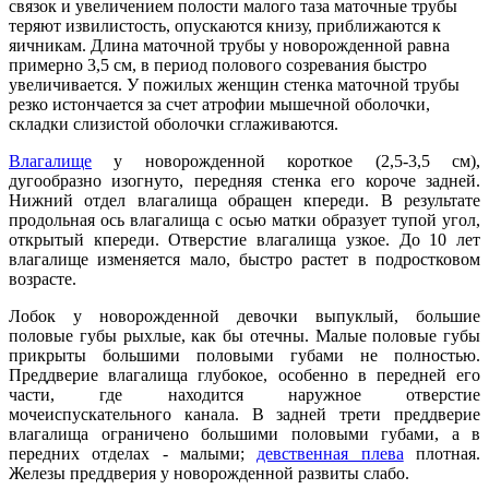
связок и увеличением полости малого таза маточные трубы
теряют извилистость, опускаются книзу, приближаются к
яичникам. Длина маточной трубы у новорожденной равна
примерно 3,5 см, в период полового созревания быстро
увеличивается. У пожилых женщин стенка маточной трубы
резко истончается за счет атрофии мышечной оболочки,
складки слизистой оболочки сглаживаются.
Влагалище
у новорожденной короткое (2,5-3,5 см),
дугообразно изогнуто, передняя стенка его короче задней.
Нижний отдел влагалища обращен кпереди. В результате
продольная ось влагалища с осью матки образует тупой угол,
открытый кпереди. Отверстие влагалища узкое. До 10 лет
влагалище изменяется мало, быстро растет в подростковом
возрасте.
Лобок у новорожденной девочки выпуклый, большие
половые губы рыхлые, как бы отечны. Малые половые губы
прикрыты большими половыми губами не полностью.
Преддверие влагалища глубокое, особенно в передней его
части, где находится наружное отверстие
мочеиспускательного канала. В задней трети преддверие
влагалища ограничено большими половыми губами, а в
передних отделах - малыми;
девственная плева
плотная.
Железы преддверия у новорожденной развиты слабо.