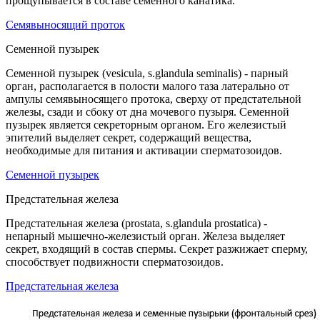
прощупывается в составе семенного канатика.
Семявыносящий проток
Семенной пузырек
Семенной пузырек (vesicula, s.glandula seminalis) - парный
орган, располагается в полости малого таза латерально от
ампулы семявыносящего протока, сверху от предстательной
железы, сзади и сбоку от дна мочевого пузыря. Семенной
пузырек является секреторным органом. Его железистый
эпителий выделяет секрет, содержащий вещества,
необходимые для питания и активации сперматозоидов.
Семенной пузырек
Предстательная железа
Предстательная железа (prostata, s.glandula prostatica) -
непарный мышечно-железистый орган. Железа выделяет
секрет, входящий в состав спермы. Секрет разжижает сперму,
способствует подвижности сперматозоидов.
Предстательная железа