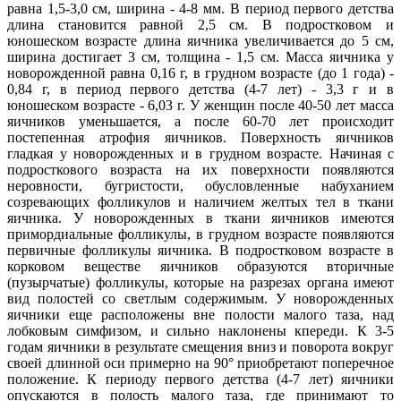
равна 1,5-3,0 см, ширина - 4-8 мм. В период первого детства
длина становится равной 2,5 см. В подростковом и
юношеском возрасте длина яичника увеличивается до 5 см,
ширина достигает 3 см, толщина - 1,5 см. Масса яичника у
новорожденной равна 0,16 г, в грудном возрасте (до 1 года) -
0,84 г, в период первого детства (4-7 лет) - 3,3 г и в
юношеском возрасте - 6,03 г. У женщин после 40-50 лет масса
яичников уменьшается, а после 60-70 лет происходит
постепенная атрофия яичников. Поверхность яичников
гладкая у новорожденных и в грудном возрасте. Начиная с
подросткового возраста на их поверхности появляются
неровности, бугристости, обусловленные набуханием
созревающих фолликулов и наличием желтых тел в ткани
яичника. У новорожденных в ткани яичников имеются
примордиальные фолликулы, в грудном возрасте появляются
первичные фолликулы яичника. В подростковом возрасте в
корковом веществе яичников образуются вторичные
(пузырчатые) фолликулы, которые на разрезах органа имеют
вид полостей со светлым содержимым. У новорожденных
яичники еще расположены вне полости малого таза, над
лобковым симфизом, и сильно наклонены кпереди. К 3-5
годам яичники в результате смещения вниз и поворота вокруг
своей длинной оси примерно на 90° приобретают поперечное
положение. К периоду первого детства (4-7 лет) яичники
опускаются в полость малого таза, где принимают то