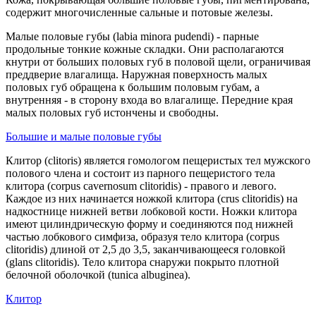
содержит многочисленные сальные и потовые железы.
Малые половые губы (labia minora pudendi) - парные
продольные тонкие кожные складки. Они располагаются
кнутри от больших половых губ в половой щели, ограничивая
преддверие влагалища. Наружная поверхность малых
половых губ обращена к большим половым губам, а
внутренняя - в сторону входа во влагалище. Передние края
малых половых губ истончены и свободны.
Большие и малые половые губы
Клитор (clitoris) является гомологом пещеристых тел мужского
полового члена и состоит из парного пещеристого тела
клитора (corpus cavernosum clitoridis) - правого и левого.
Каждое из них начинается ножкой клитора (crus clitoridis) на
надкостнице нижней ветви лобковой кости. Ножки клитора
имеют цилиндрическую форму и соединяются под нижней
частью лобкового симфиза, образуя тело клитора (corpus
clitoridis) длиной от 2,5 до 3,5, заканчивающееся головкой
(glans clitoridis). Тело клитора снаружи покрыто плотной
белочной оболочкой (tunica albuginea).
Клитор