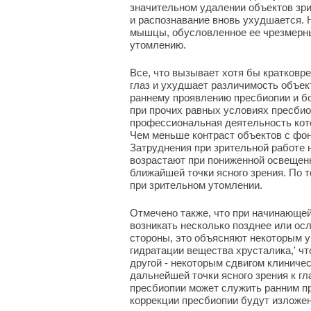
значительном удалении объектов зр
и распознавание вновь ухудшается.
мышцы, обусловленное ее чрезмерны
утомлению.
Все, что вызывает хотя бы кратковр
глаз и ухудшает различимость объек
раннему проявлению пресбиопии и б
при прочих равных условиях пресбио
профессиональная деятельность кот
Чем меньше контраст объектов с фон
Затруднения при зрительной работе 
возрастают при пониженной освещенн
ближайшей точки ясного зрения. По 
при зрительном утомлении.
Отмечено также, что при начинающей
возникать несколько позднее или ос
стороны, это объясняют некоторым 
гидратации вещества хрусталика,' чт
другой - некоторым сдвигом клиниче
дальнейшей точки ясного зрения к гл
пресбиопии может служить ранним п
коррекции пресбиопии будут изложе