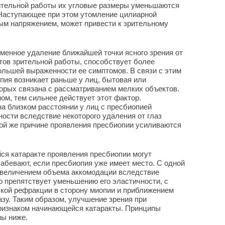
ительной работы их угловые размеры уменьшаются
 Наступающее при этом утомление цилиарной
м напряжением, может привести к зрительному
еменное удаление ближайшей точки ясного зрения от
тов зрительной работы, способствует более
ольшей выраженности ее симптомов. В связи с этим
пия возникает раньше у лиц, бытовая или
орых связана с рассматриванием мелких объектов.
ом, тем сильнее действует этот фактор.
на близком расстоянии у лиц с пресбиопией
ости вследствие некоторого удаления от глаз
той же причине проявления пресбиопии усиливаются
ся катаракте проявления пресбиопии могут
лабевают, если пресбиопия уже имеет место. С одной
увеличением объема аккомодации вследствие
о препятствует уменьшению его эластичности, с
ской рефракции в сторону миопии и приближением
азу. Таким образом, улучшение зрения при
ризнаком начинающейся катаракты. Принципы
ны ниже.