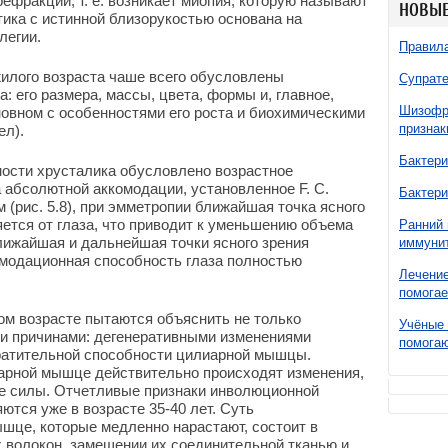
ефракции, т. е. возникает миопия, которую называют
НОВЫЕ
ика с истинной близорукостью основана на
легии.
Правила
илого возраста чаше всего обусловлены
Супрате
 его размера, массы, цвета, формы и, главное,
Шизофре
новном с особенностями его роста и биохимическими
признак
ел).
Бактери
ости хрусталика обусловлено возрастное
абсолютной аккомодации, установленное F. С.
Бактери
м (рис. 5.8), при эмметропии ближайшая точка ясного
яется от глаза, что приводит к уменьшению объема
Ранний 
ближайшая и дальнейшая точки ясного зрения
иммунит
омодационная способность глаза полностью
Лечение
помогае
ом возрасте пытаются объяснить не только
Учёные 
ми причинами: дегенеративными изменениями
помогаю
ратительной способности цилиарной мышцы.
иарной мышце действительно происходят изменения,
е силы. Отчетливые признаки инволюционной
тся уже в возрасте 35-40 лет. Суть
шце, которые медленно нарастают, состоит в
волокон, замещении их соединительной тканью и