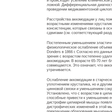
и происходит усиление клинической р
ложной. Дифференциальная диагност
проведении медикаментозной циклоп
Расстройства аккомодации у лиц пож
возрастными изменениями хрусталика:
консистенции, которые связаны в ос
сдвигами (см. соответствующий разд
Постепенным уменьшением эластичн
физиологическое ослабление объема 
Donders в 1866 г. Согласно его данны
зрения с возрастом постепенно удал
аккомодации. В возрасте 65-70 лет 
совмещаются. Это означает, что акк
утрачивается.
Ослабление аккомодации в старческ
уплотнением хрусталика, но и други
цинновой связки и уменьшением сок
Установлено, что с возрастом в цил
способные привести к уменьшению е
дистрофии цилиарной мышцы появляю
дистрофических изменений в этой мы
прекращении образования мышечных 