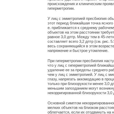
происхождения и клиническим прояв
гиперметропии.
У лиц с эмметропией пресбиопия обыч
этот период ближайшая точка ясного з
е. приближается к среднему рабочему
объектов на этом расстоянии требуе
равное 3,0 дптр. Между тем в 45-ле
составляет всего 3,2 дптр (см. рис. 
весь сохраняющийся в этом возрасте
напряжение и быстрое утомление.
При гиперметропии пресбиопия наступ
что у лиц с гиперметропией ближайша
удаление ее за пределы среднего ра
чем у лиц с эмметропией. У лиц с ми
глазу, напрягать аккомодацию в про
только при близорукости менее 3,0 
меньшим запозданием могут возникну
некорригированной близорукости 3,0 
Основной симптом некорригированной
мелких объектов на близком расстоя
облегчается, если их отодвинуть на 