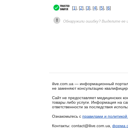
[
1
], [
2
], [
3
], [
4
], [
5
], [
6
]
!
Обнаружили ошибку? Выделите ее и 
ilive.com.ua — информационный портал
не заменяют консультацию квалифицир
Сайт не предоставляет медицинских кон
товары либо услуги. Информация на са
ответственности за последствия испол
Ознакомьтесь с
правилами и политикой
Контакты: contact@ilive.com.ua,
форма о