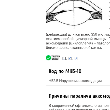
(рефракции) длится всего 350 милли
сжатием особой цилиарной мышцы. П
аккомодации (циклоплегия) – патолог
близко расположенные объекты.
[
1
], [
2
], [
3
]
Код по МКБ-10
H52.5 Нарушения аккомодации
Причины паралича аккомо
В современной офтальмологии при
заболеваниями (передним увеитом,