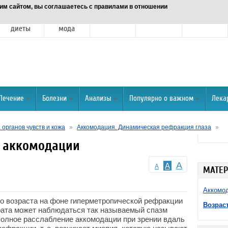
им сайтом, вы соглашаетесь с правилами в отношении
Питание и
Красота и
Отношения
Спорт
О портале
диеты
мода
Лечение
Болезни
Анализы
Популярно о важном
Лека
органов чувств и кожа
»
Аккомодация. Динамическая рефракция глаза
»
я аккомодации
A
A
A
МАТЕР
Аккомод
о возраста на фоне гиперметропической рефракции
Возрас
рата может наблюдаться так называемый спазм
полное расслабление аккомодации при зрении вдаль