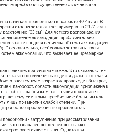
лениям пресбиопия существенно отличается от
но начинает проявляться в возрасте 40-45 лет. В
рения отодвигается от глаз примерно па 23-31 см, т.
 расстоянию (33 см). Для четкого распознавания
тся напряжение аккомодации, приблизительно
тнем возрасте средняя величина объема аккомодации
5.9). Следовательно, необходимо затратить почти
 объем аккомодации, что вызывает ее чрезмерное
ает раньше, при миопии - позже. Это связано с тем,
я точка ясного видения находится дальше от глаз и
бочего расстояния с возрастом происходит быстрее,
опией, па-оборот, область аккомодации приближена к
цессе работы на близком расстоянии приходится
дптр, поэтому симптомы пресбиопии с большим или
ть лишь при миопии слабой степени. При
дптр и более пресбиопия не проявляется.
 пресбиопии - затруднения при рассматривании
нии. Распознавание последних несколько
некоторое расстояние от глаз. Однако при