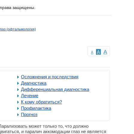
е права защищены.
лаз (офтальмология)
A
A
A
Осложнения и последствия
Диагностика
Дифференциальная диагностика
Лечение
К кому обратиться?
Профилактика
Прогноз
Парализовать может только то, что должно
двигаться, и паралич аккомодации глаз не является