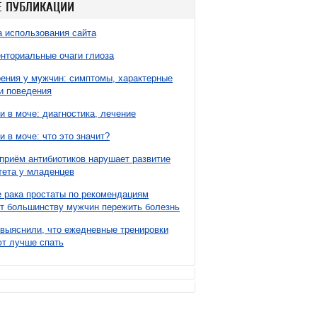
 ПУБЛИКАЦИИ
 использования сайта
нториальные очаги глиоза
ния у мужчин: симптомы, характерные
и поведения
и в моче: диагностика, лечение
и в моче: что это значит?
приём антибиотиков нарушает развитие
ета у младенцев
 рака простаты по рекомендациям
т большинству мужчин пережить болезнь
выяснили, что ежедневные тренировки
т лучше спать