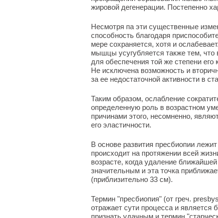
жировой дегенерации. Постепенно х
Несмотря па эти существенные изме
способность благодаря приспособит
мере сохраняется, хотя и ослабевае
мышцы усугубляется также тем, что
для обеспечения той же степени его
Не исключена возможность и вторич
за ее недостаточной активности в ст
Таким образом, ослабление сократи
определенную роль в возрастном ум
причинами этого, несомненно, являю
его эластичности.
В основе развития пресбиопии лежи
происходит на протяжении всей жизн
возрасте, когда удаление ближайшей 
значительным и эта точка приближае
(приблизительно 33 см).
Термин "пресбиопия" (от греч. presbys 
отражает сути процесса и является 
признать удачным и термин "старчес