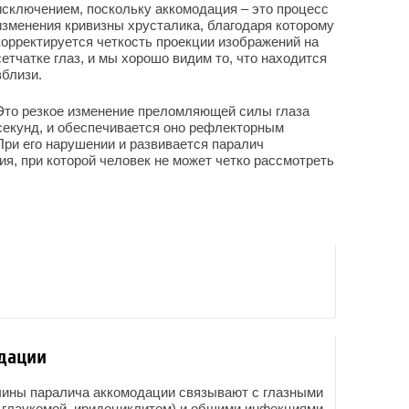
исключением, поскольку аккомодация – это процесс
изменения кривизны хрусталика, благодаря которому
корректируется четкость проекции изображений на
сетчатке глаз, и мы хорошо видим то, что находится
вблизи.
Это резкое изменение преломляющей силы глаза
секунд, и обеспечивается оно рефлекторным
ри его нарушении и развивается паралич
ия, при которой человек не может четко рассмотреть
дации
чины паралича аккомодации связывают с глазными
 глаукомой, иридоциклитом) и общими инфекциями