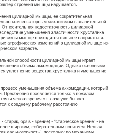
арактер строения мышцы нарушается.
нения цилиарной мышцы, ее сократительная
ельно-компенсаторным механизмам в значительной
т. Относительная недостаточность цилиарной
 вследствие уменьшения эластичности хрусталика
 кривизны мышце приходится сильнее напрягаться.
ных атрофических изменений в цилиарной мышце из-
арческом возрасте.
тельной способности цилиарной мышцы играет
еньшении объема аккомодации. Однако основными
тся уплотнение вещества хрусталика и уменьшение
т процесс уменьшения объема аккомодации, который
и. Пресбиопия проявляется только в пожилом
точки ясного зрения от глаза уже бывает
тся к среднему рабочему расстоянию
- старик, opsis - зрение) - "старческое зрение" - не
более широким, собирательным понятием. Нельзя
кая дальнозоркость", поскольку по механизму