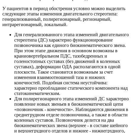
У пациентов в период обострения условно можно выделить
следующие этапы изменения двигательного стереотипа:
генерализованный, полирегионарный, регионарный,
интрарегионарный, локальный.
Для генерализованного этапа изменений двигательного
стереотипа (ДС) характерно функционирование
позвоночника как единого биокинематического звена.
При этом этапе движения в основном возможны в
краниовертебральном ПДС, тазобедренных и
голеностопных суставах (без движений в коленных
суставах), деформации ОДА располагаются в одной
плоскости. Такое становится возможным за счет
изменения взаимоотношений таза и нижних
конечностей. Подобная система неустойчива:
характерно преобладание статического компонента над
статокинематическим.
Для полирегионарного этапа изменений ДС характерно
появление новых звеньев в биокинематической цепи
«позвоночник - конечности». Наблюдаются движения в
среднегрудном отделе позвоночника, а также в области
коленных суставов. Позвоночник делится на два
биокинематических звена (верхнее - в составе шейного
и верхнегрудного отделов и нижнее - нижнегрудного,