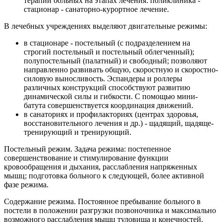
терапии больных на этапах лечения: поликлиника -
стационар - санаторно-курортное лечение.
В лечебных учреждениях выделяют двигательные режимы:
в стационаре - постельный (с подразделением на
строгий постельный и постельный облегченный);
полупостельный (палатный) и свободный; позволяют
направленно развивать общую, скоростную и скоростно-
силовую выносливость. Эспандеры и роллеры
различных конструкций способствуют развитию
динамической силы и гибкости. С помощью мини-
батута совершенствуется координация движений.
в санаториях и профилакториях (центрах здоровья,
восстановительного лечения и др.) - щадящий, щадяще-
тренирующий и тренирующий.
Постельный режим. Задача режима: постепенное
совершенствование и стимулирование функции
кровообращения и дыхания, расслабления напряженных
мышц; подготовка больного к следующей, более активной
фазе режима.
Содержание режима. Постоянное пребывание больного в
постели в положении разгрузки позвоночника и максимально
возможного расслабления мышц туловища и конечностей.