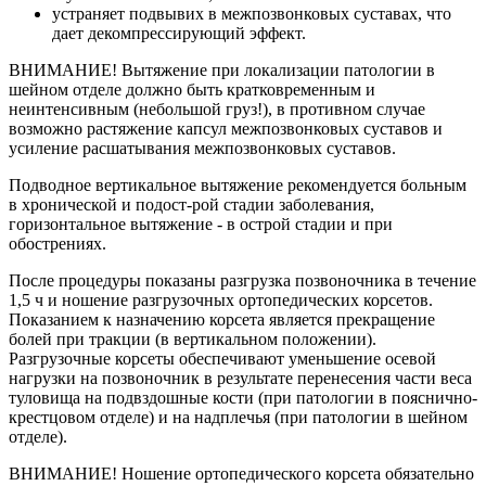
устраняет подвывих в межпозвонковых суставах, что
дает декомпрессирующий эффект.
ВНИМАНИЕ! Вытяжение при локализации патологии в
шейном отделе должно быть кратковременным и
неинтенсивным (небольшой груз!), в противном случае
возможно растяжение капсул межпозвонковых суставов и
усиление расшатывания межпозвонковых суставов.
Подводное вертикальное вытяжение рекомендуется больным
в хронической и подост-рой стадии заболевания,
горизонтальное вытяжение - в острой стадии и при
обострениях.
После процедуры показаны разгрузка позвоночника в течение
1,5 ч и ношение разгрузочных ортопедических корсетов.
Показанием к назначению корсета является прекращение
болей при тракции (в вертикальном положении).
Разгрузочные корсеты обеспечивают уменьшение осевой
нагрузки на позвоночник в результате перенесения части веса
туловища на подвздошные кости (при патологии в пояснично-
крестцовом отделе) и на надплечья (при патологии в шейном
отделе).
ВНИМАНИЕ! Ношение ортопедического корсета обязательно