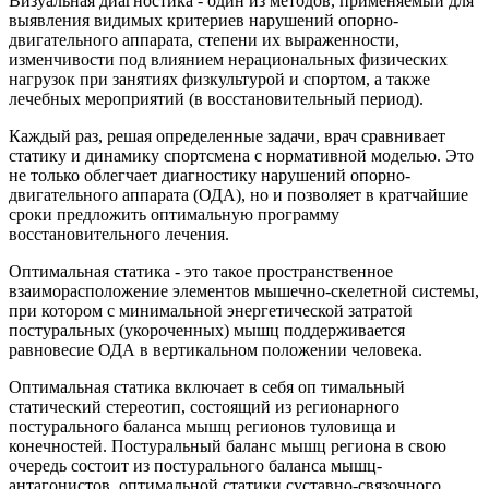
Визуальная диагностика - один из методов, применяемый для
выявления видимых критериев нарушений опорно-
двигательного аппарата, степени их выраженности,
изменчивости под влиянием нерациональных физических
нагрузок при занятиях физкультурой и спортом, а также
лечебных мероприятий (в восстановительный период).
Каждый раз, решая определенные задачи, врач сравнивает
статику и динамику спортсмена с нормативной моделью. Это
не только облегчает диагностику нарушений опорно-
двигательного аппарата (ОДА), но и позволяет в кратчайшие
сроки предложить оптимальную программу
восстановительного лечения.
Оптимальная статика - это такое пространственное
взаиморасположение элементов мышечно-скелетной системы,
при котором с минимальной энергетической затратой
постуральных (укороченных) мышц поддерживается
равновесие ОДА в вертикальном положении человека.
Оптимальная статика включает в себя оп тимальный
статический стереотип, состоящий из регионарного
постурального баланса мышц регионов туловища и
конечностей. Постуральный баланс мышц региона в свою
очередь состоит из постурального баланса мышц-
антагонистов, оптимальной статики суставно-связочного