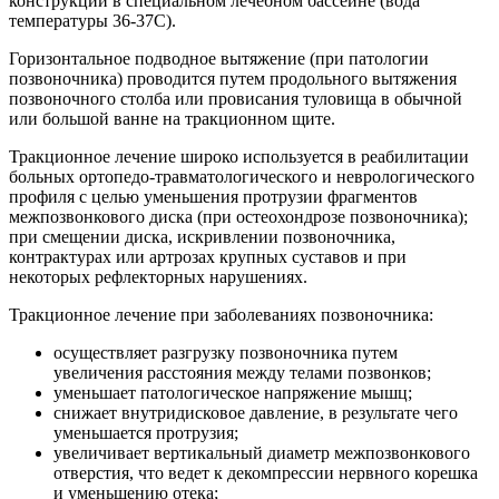
конструкций в специальном лечебном бассейне (вода
температуры 36-37С).
Горизонтальное подводное вытяжение (при патологии
позвоночника) проводится путем продольного вытяжения
позвоночного столба или провисания туловища в обычной
или большой ванне на тракционном щите.
Тракционное лечение широко используется в реабилитации
больных ортопедо-травматологического и неврологического
профиля с целью уменьшения протрузии фрагментов
межпозвонкового диска (при остеохондрозе позвоночника);
при смещении диска, искривлении позвоночника,
контрактурах или артрозах крупных суставов и при
некоторых рефлекторных нарушениях.
Тракционное лечение при заболеваниях позвоночника:
осуществляет разгрузку позвоночника путем
увеличения расстояния между телами позвонков;
уменьшает патологическое напряжение мышц;
снижает внутридисковое давление, в результате чего
уменьшается протрузия;
увеличивает вертикальный диаметр межпозвонкового
отверстия, что ведет к декомпрессии нервного корешка
и уменьшению отека;