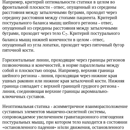
Например, критерий оптимальности статики в целом во
фронтальной плоскости - отвес, опущенный из середины
расстояния между затылочными буграми, проходит через
середину расстояния между стопами пациента. Критерий
постурального баланса мышц шейного региона - отвес,
опущенный из середины расстояния между затылочными
буграми, проходит через тело С
. Критерий постурального
7
баланса мышц нижней конечности в целом - отвес,
опущенный из угла лопатки, проходит через пяточный бугор
пяточной кости.
Горизонтальные линии, проходящие через границы регионов
позвоночника и конечностей, в норме параллельны между
собой и плоскостью опоры. Например, верхняя граница
шейного региона - линия, проходящая через нижние края
ушных раковин или нижние края затылочной кости. Нижняя
граница совпадает с верхней границей грудного региона -
линия, соединяющая верхние границы акромиально-
ключичных суставов.
Неоптимальная статика - асимметричное взаиморасположение
суставных элементов мышечно-скелетной системы,
сопровождаемое увеличением гравитационного отягощения
постуральных мышц, при котором тело находится в состоянии
«остановленного падения» и/или движения, остановленного