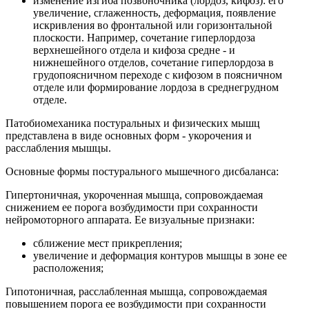
изменение изгиба позвоночника (лордоз, кифоз): его
увеличение, сглаженность, деформация, появление
искривления во фронтальной или горизонтальной
плоскости. Например, сочетание гиперлордоза
верхнешейного отдела и кифоза средне - и
нижнешейного отделов, сочетание гиперлордоза в
грудопоясничном переходе с кифозом в поясничном
отделе или формирование лордоза в среднегрудном
отделе.
Патобиомеханика постуральных и физических мышц
представлена в виде основных форм - укорочения и
расслабления мышцы.
Основные формы постурального мышечного дисбаланса:
Гипертоничная, укороченная мышца, сопровождаемая
снижением ее порога возбудимости при сохранности
нейромоторного аппарата. Ее визуальные признаки:
сближение мест прикрепления;
увеличение и деформация контуров мышцы в зоне ее
расположения;
Гипотоничная, расслабленная мышца, сопровождаемая
повышением порога ее возбудимости при сохранности