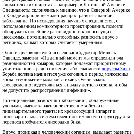
климатических широтах – например, в Латинской Америке.
Специалисты склонялись к мнению, что в Северной Америке
и Канаде априори не может распространяться данное
заболевание. Но исследования научных специалистов, с
использованием компьютерного проектирования, помогли
обнаружить новейшие разновидности кровососущих
насекомых, потенциально способных разносить вирус в
регионах, климат которых считается умеренным.
Один из руководителей исследований, доктор Мишель
Эдвандс, заметил: «На данный момент мы определили ряд
разновидностей комаров, которые подлежат приоритетному
уничтожению – ради снижения заболеваемости
вирусом Зика
.
Борьба должна начинаться уже сегодня, в период межсезонья,
когда размножение комаров стихает. Очень важно
своевременно подготовиться к началу летнего сезона, чтобы
не допустить распространения инфекции».
Потенциальные разносчики заболевания, обнаруженные
учеными, имеют характерное строение хоботка и
пищеварительного тракта: их кровососущий аппарат и
пищеварительная система имеют оптимальную структуру для
переноса возбудителя лихорадки Зика.
Вирус, проникая в человеческий организм, вызывает развитие