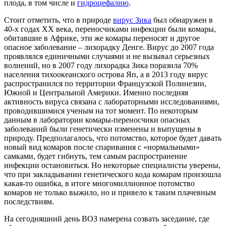
плода, в том числе и
гидроцефалию
.
Стоит отметить, что в природе
вирус Зика
был обнаружен в
40-х годах XX века, переносчиками инфекции были комары,
обитавшие в Африке, эти же комары переносят и другое
опасное заболевание – лихорадку Денге. Вирус до 2007 года
проявлялся единичными случаями и не вызывал серьезных
волнений, но в 2007 году лихорадка Зика поразила 70%
населения тихоокеанского острова Яп, а в 2013 году вирус
распространился по территории Французской Полинезии,
Южной и Центральной Америки. Именно последняя
активность вируса связана с лабораторными исследованиями,
проводившимися ученым на тот момент. По некоторым
данным в лаборатории комары-переносчики опасных
заболеваний были генетически изменены и выпущены в
природу. Предполагалось, что потомство, которое будет давать
новый вид комаров после спаривания с «нормальными»
самками, будет гибнуть, тем самым распространение
инфекции остановиться. Но некоторые специалисты уверены,
что при закладывании генетического кода комарам произошла
какая-то ошибка, в итоге многомиллионное потомство
комаров не только выжило, но и привело к таким плачевным
последствиям.
На сегодняшний день ВОЗ намерена созвать заседание, где