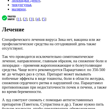
лихорадки Денге
,
чикунгунья
,
малярии
.
[
1
], [
2
], [
3
], [
4
], [
5
]
Лечение
Специфического лечения вируса Зика нет, вакцина или же
профилактические средства на сегодняшний день также
отсутствуют.
Так что проводится исключительно симптоматическое
лечение, направленное, главным образом, на снижение боли и
лихорадки – применяя жаропонижающие и болеутоляющие
средства. Чаще всего рекомендуется Парацетамол: по 350-500
мг до четырех раз в сутки. Препарат может вызывать
побочные эффекты в виде тошноты, боли в области желудка,
снижения сердечного ритма и нарушений сна. Парацетамол
противопоказан при недостаточности почек и печени, а также
во время беременности.
А зуд советуют снимать с помощью антигистаминных
препаратов (Тавегила, Супрастина и др.). Также нужно пить
больше жидкости, чтобы предотвратить обезвоживание