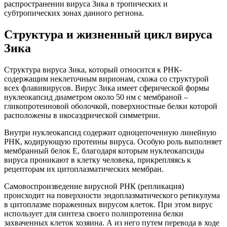
распространении вируса Зика в тропических и
субтропических зонах данного региона.
Структура и жизненный цикл вируса
Зика
Структура вируса Зика, который относится к РНК-
содержащим неклеточным вирионам, схожа со структурой
всех флавивирусов. Вирус Зика имеет сферической формы
нуклеокапсид диаметром около 50 нм с мембраной –
гликопротеиновой оболочкой, поверхностные белки которой
расположены в икосаэдрической симметрии.
Внутри нуклеокапсид содержит одноцепоченную линейную
РНК, кодирующую протеины вируса. Особую роль выполняет
мембранный белок Е, благодаря которым нуклеокапсиды
вируса проникают в клетку человека, прикрепляясь к
рецепторам их цитоплазматических мембран.
Самовоспроизведение вирусной РНК (репликация)
происходит на поверхности эндоплазматического ретикулума
в цитоплазме пораженных вирусом клеток. При этом вирус
использует для синтеза своего полипротеина белки
захваченных клеток хозяина. А из него путем перевода в ходе