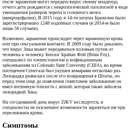
после заражения могут передать вирус своему младенцу,
отчего дети рождаются с неврологической патологией в виде
уменьшения размеров черепа и головного мозга
(микроцефалии). В 2015 году в 14-ти штатах Бразилии было
зарегистрировано 1248 подобных случаев (в 2014-м было
лишь 59 случаев).
Возможно, заражение происходит через зараженную кровь
или при сексуальном контакте. В 2009 году было доказано,
что вирус Зика может передаваться половым путем от
человека к человеку. Биолог Брайан Фой (Brian Foy),
специалист по членистоногим и инфекционным
заболеваниям из Colorado State University (США), во время
посещения Сенегала был укушен комарами несколько раз.
Лихорадка развилась после его возвращения в Штаты, но
перед этим (еще до появления симптомов заболевания) он
имел интимную близость с женой, которая также заболела
лихорадкой Зика.
На сегодняшний день вирус ZIKV исследуется, и
специалисты не исключают возможности заразиться им при
переливании крови.
Симптомы