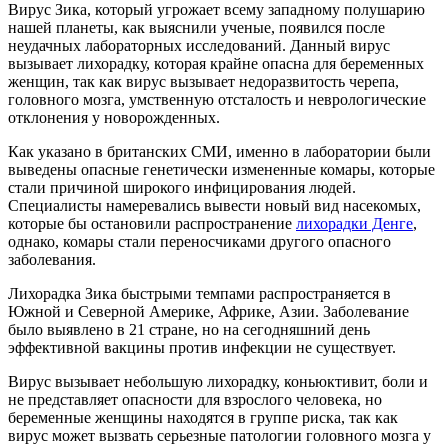
Вирус Зика, который угрожает всему западному полушарию
нашей планеты, как выяснили ученые, появился после
неудачных лабораторных исследований. Данный вирус
вызывает лихорадку, которая крайне опасна для беременных
женщин, так как вирус вызывает недоразвитость черепа,
головного мозга, умственную отсталость и неврологические
отклонения у новорожденных.
Как указано в британских СМИ, именно в лаборатории были
выведены опасные генетически измененные комары, которые
стали причиной широкого инфицирования людей.
Специалисты намеревались вывести новый вид насекомых,
которые бы остановили распространение
лихорадки Денге
,
однако, комары стали переносчиками другого опасного
заболевания.
Лихорадка Зика быстрыми темпами распространяется в
Южной и Северной Америке, Африке, Азии. Заболевание
было выявлено в 21 стране, но на сегодняшний день
эффективной вакцины против инфекции не существует.
Вирус вызывает небольшую лихорадку, коньюктивит, боли и
не представляет опасности для взрослого человека, но
беременные женщины находятся в группе риска, так как
вирус может вызвать серьезные патологии головного мозга у