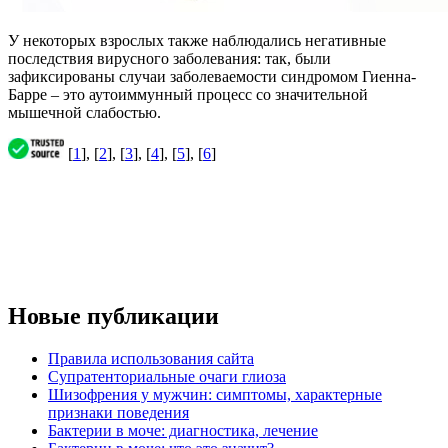
У некоторых взрослых также наблюдались негативные
последствия вирусного заболевания: так, были
зафиксированы случаи заболеваемости синдромом Гиенна-
Барре – это аутоиммунный процесс со значительной
мышечной слабостью.
[
1
], [
2
], [
3
], [
4
], [
5
], [
6
]
Новые публикации
Правила использования сайта
Супратенториальные очаги глиоза
Шизофрения у мужчин: симптомы, характерные
признаки поведения
Бактерии в моче: диагностика, лечение