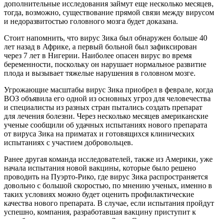
дополнительные исследования займут еще несколько месяцев,
тогда, возможно, существование прямой связи между вирусом
и недоразвитостью головного мозга будет доказана.
Стоит напомнить, что вирус Зика был обнаружен больше 40
лет назад в Африке, а первый больной был зафиксирован
через 7 лет в Нигерии. Наиболее опасен вирус во время
беременности, поскольку он нарушает нормальное развитие
плода и вызывает тяжелые нарушения в головном мозге.
Угрожающие масштабы вирус Зика приобрел в феврале, когда
ВОЗ объявила его одной из основных угроз для человечества
и специалисты из разных стран пытались создать препарат
для лечения болезни. Через несколько месяцев американские
ученые сообщили об удачных испытаниях нового препарата
от вируса Зика на приматах и готовящихся клинических
испытаниях с участием добровольцев.
Ранее другая команда исследователей, также из Америки, уже
начала испытания новой вакцины, которые было решено
проводить на Пуэрто-Рико, где вирус Зика распространяется
довольно с большой скоростью, по мнению ученых, именно в
таких условиях можно будет оценить профилактические
качества нового препарата. В случае, если испытания пройдут
успешно, компания, разработавшая вакцину приступит к