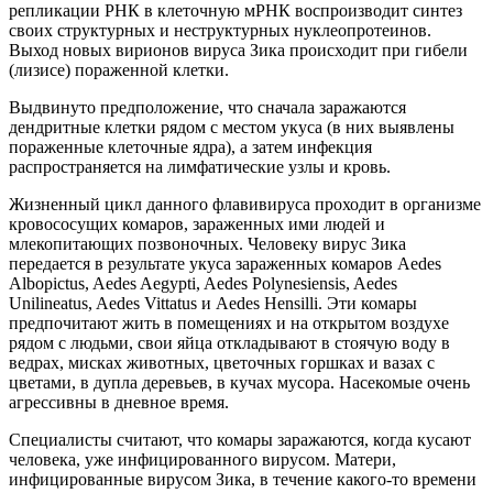
репликации РНК в клеточную мРНК воспроизводит синтез
своих структурных и неструктурных нуклеопротеинов.
Выход новых вирионов вируса Зика происходит при гибели
(лизисе) пораженной клетки.
Выдвинуто предположение, что сначала заражаются
дендритные клетки рядом с местом укуса (в них выявлены
пораженные клеточные ядра), а затем инфекция
распространяется на лимфатические узлы и кровь.
Жизненный цикл данного флавивируса проходит в организме
кровососущих комаров, зараженных ими людей и
млекопитающих позвоночных. Человеку вирус Зика
передается в результате укуса зараженных комаров Aedes
Albopictus, Aedes Aegypti, Aedes Polynesiensis, Aedes
Unilineatus, Aedes Vittatus и Aedes Hensilli. Эти комары
предпочитают жить в помещениях и на открытом воздухе
рядом с людьми, свои яйца откладывают в стоячую воду в
ведрах, мисках животных, цветочных горшках и вазах с
цветами, в дупла деревьев, в кучах мусора. Насекомые очень
агрессивны в дневное время.
Специалисты считают, что комары заражаются, когда кусают
человека, уже инфицированного вирусом. Матери,
инфицированные вирусом Зика, в течение какого-то времени