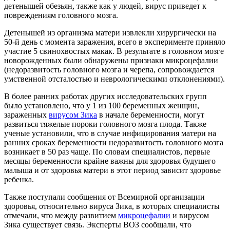
детенышей обезьян, также как у людей, вирус приведет к
повреждениям головного мозга.
Детенышей из организма матери извлекли хирургически на
50-й день с момента заражения, всего в эксперименте приняло
участие 5 свинохвостых макак. В результате в головном мозге
новорожденных были обнаружены признаки микроцефалии
(недоразвитость головного мозга и черепа, сопровождается
умственной отсталостью и неврологическими отклонениями).
В более ранних работах других исследовательских групп
было установлено, что у 1 из 100 беременных женщин,
зараженных
вирусом Зика
в начале беременности, могут
развиться тяжелые пороки головного мозга плода. Также
ученые установили, что в случае инфицирования матери на
ранних сроках беременности недоразвитость головного мозга
возникает в 50 раз чаще. По словам специалистов, первые
месяцы беременности крайне важны для здоровья будущего
малыша и от здоровья матери в этот период зависит здоровье
ребенка.
Также поступали сообщения от Всемирной организации
здоровья, относительно вируса Зика, в которых специалисты
отмечали, что между развитием
микроцефалии
и вирусом
Зика существует связь. Эксперты ВОЗ сообщали, что