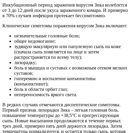
Инкубационный период заражения вирусом Зика колеблется
от 3 до 12 дней после укуса зараженного комара. И примерно
в 70% случаев инфекция протекает бессимптомно.
Клинические симптомы поражения вирусом Зика включают:
незначительные головные боли;
общее недомогание;
зудящую макулярную или папулезную сыпь на коже
(сначала сыпь появляется на лице и затем
распространяется по всему телу);
лихорадку;
боль в мышцах и суставах с возможным отеком мелких
суставов;
гиперемию и воспаление конъюнктивы
(конъюнктивит);
боль в области орбит глаз;
непереносимость яркого света.
В редких случаях отмечаются диспептические симптомы.
Первый признак лихорадки Зика – легкая головная боль,
повышение температуры до +38,5°С и прогрессирующая
сыпь. Новые высыпания продолжаются в течение первых
трех дней, примерно пять дней держится лихорадка. Затем
температура нормализуется, и остается только сыпь, которая