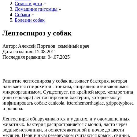
Семья и дети
»
Домашние питомцы
»
Собаки
»
Болезни собак
Лептоспироз у собак
Автор: Алексей Портнов, семейный врач
Дата создания: 15.08.2011
Последняя редакция: 04.07.2025
Развитие лептоспироза у собак вызывает бактерия, которая
называется спирохетой - тонким, спирально извивающимся
микроорганизмом. Существует, по крайней мере, четыре типа
(или серовара) лептоспирозной бактерии, которые могут
инфицировать собак: canicola, icterohemorrhagiae, grippotyphosa
и pomona.
Лептоспиры обнаруживаются и у диких, и у одомашненных
животных. Бактерия распространяется с мочой, часто через
водные источники, и остается активной в почве до шести
месяцев. Первичным резервуаром считаются крысы, свиньи,