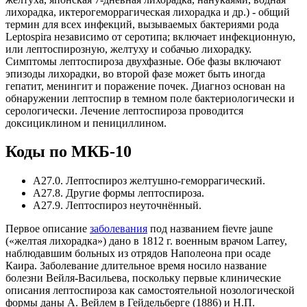
лихорадка, иктерогеморрагическая лихорадка и др.) - общий
термин для всех инфекций, вызываемых бактериями рода
Leptospira независимо от серотипа; включает инфекционную,
или лептоспирозную, желтуху и собачью лихорадку.
Симптомы лептоспироза двухфазные. Обе фазы включают
эпизоды лихорадки, во второй фазе может быть иногда
гепатит, менингит и поражение почек. Диагноз основан на
обнаружении лептоспир в темном поле бактериологически и
серологически. Лечение лептоспироза проводится
доксициклином и пенициллином.
Коды по МКБ-10
А27.0. Лептоспироз желтушно-геморрагический.
А27.8. Другие формы лептоспироза.
А27.9. Лептоспироз неуточнённый.
Первое описание
заболевания
под названием fievre jaune
(«желтая лихорадка») дано в 1812 г. военным врачом Larrey,
наблюдавшим больных из отрядов Наполеона при осаде
Каира. Заболевание длительное время носило название
болезни Вейля-Васильева, поскольку первые клинические
описания лептоспироза как самостоятельной нозологической
формы даны А. Вейлем в Гейдельберге (1886) и Н.П.