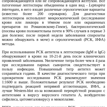
сопровождающееся или не сопровождающееся желтухой. Все
патогенные лептоспиры объединены в один вид -
Leptospira
interrogans
, в него входят различные серологические варианты
(известно более 200 сероваров). Для диагностики
лептоспироза используют микроскопический (исследование
крови или ликвора в тёмном поле или окрашенных
препаратов по Романовскому-Гимзе), бактериологический
(посевы крови положительны почти в 90% случаев в первые 3
дня болезни; после первой недели заболевания спирохеты
можно обнаружить в моче) и серологический (РСК, ИФА)
методы.
При использовании РСК антитела к лептоспирам (IgM и IgG)
обнаруживают в крови на 10-21-й день после клинических
проявлений заболевания. Увеличение титра более чем в 4 раза
при исследовании парных сывороток свидетельствует в
пользу инфекции. Повышенный титр антител может
сохраняться годами. В качестве диагностического титра при
однократном исследовании РСК рекомендуют значения
1:1600 и выше. Положительные результат РСК необходимо
подтвердить реакцией непрямой агглютинации, ИФА, а
лучше Western-blot из-за возможной перекрёстной реакции с
антителами к вирусу вирусного гепатита А, возбудителю
сифилиса, цитомегаловирусу и микоплазме.