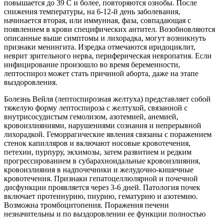
повышается до 39 С и более, повторяются ознобы. После
снижения температуры, на 6-12-й день заболевания,
начинается вторая, или иммунная, фаза, совпадающая с
появлением в крови специфических антител. Возобновляются
описанные выше симптомы и лихорадка, могут возникнуть
признаки менингита. Изредка отмечаются иридоциклит,
неврит зрительного нерва, периферическая невропатия. Если
инфицирование произошло во время беременности,
лептоспироз может стать причиной аборта, даже на этапе
выздоровления.
Болезнь Вейля (лептоспирозная желтуха) представляет собой
тяжелую форму лептоспироза с желтухой, связанной с
внутрисосудистым гемолизом, азотемией, анемией,
кровоизлияниями, нарушениями сознания и непрерывной
лихорадкой. Геморрагические явления связаны с поражением
стенок капилляров и включают носовые кровотечения,
петехии, пурпуру, экхимозы, затем развитием и редким
прогрессированием в субарахноидальные кровоизлияния,
кровоизлияния в надпочечники и желудочно-кишечные
кровотечения. Признаки гепатоцеллюлярной и почечной
дисфункции проявляется через 3-6 дней. Патология почек
включает протеинурию, пиурию, гематурию и азотемию.
Возможна тромбоцитопения. Поражения печени
незначительны и по выздоровлении ее функции полностью