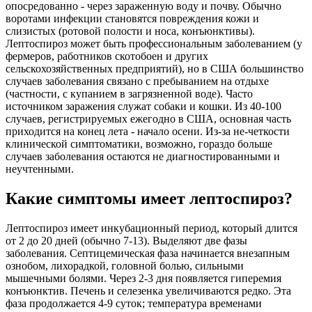
опосредованно - через зараженную воду и почву. Обычно
воротами инфекции становятся повреждения кожи и
слизистых (ротовой полости и носа, конъюнктивы).
Лептоспироз может быть профессиональным заболеванием (у
фермеров, работников скотобоен и других
сельскохозяйственных предприятий), но в США большинство
случаев заболевания связано с пребыванием на отдыхе
(частности, с купанием в загрязненной воде). Часто
источником заражения служат собаки и кошки. Из 40-100
случаев, регистрируемых ежегодно в США, основная часть
приходится на конец лета - начало осени. Из-за не-четкости
клинической симптоматики, возможно, гораздо больше
случаев заболевания остаются не диагностированными и
неучтенными.
Какие симптомы имеет лептоспироз?
Лептоспироз имеет инкубационный период, который длится
от 2 до 20 дней (обычно 7-13). Выделяют две фазы
заболевания. Септицемическая фаза начинается внезапным
ознобом, лихорадкой, головной болью, сильными
мышечными болями. Через 2-3 дня появляется гиперемия
конъюнктив. Печень и селезенка увеличиваются редко. Эта
фаза продолжается 4-9 суток; температура временами