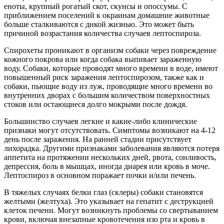
еноты, крупный рогатый скот, скунсы и опоссумы. С
приближением поселений к окраинам домашние животные
больше сталкиваются с дикой жизнью. Это может быть
причиной возрастания количества случаев лептоспироза.
Спирохеты проникают в организм собаки через повреждение
кожного покрова или когда собака выпивает зараженную
воду. Собаки, которые проводят много времени в воде, имеют
повышенный риск заражения лептоспирозом, также как и
собаки, пьющие воду из луж, проводящие много времени во
внутренних дворах с большим количеством поверхностных
стоков или остающиеся долго мокрыми после дождя.
Большинство случаев легкие и какие-либо клинические
признаки могут отсутствовать. Симптомы возникают на 4-12
день после заражения. На ранней стадии присутствует
лихорадка. Другими признаками заболевания являются потеря
аппетита на протяжении нескольких дней, рвота, сонливость,
депрессия, боль в мышцах, иногда диарея или кровь в моче.
Лептоспироз в основном поражает почки и/или печень.
В тяжелых случаях белки глаз (склеры) собаки становятся
желтыми (желтуха). Это указывает на гепатит с деструкцией
клеток печени. Могут возникнуть проблемы со свертыванием
крови, включая внезапные кровотечения изо рта и кровь в