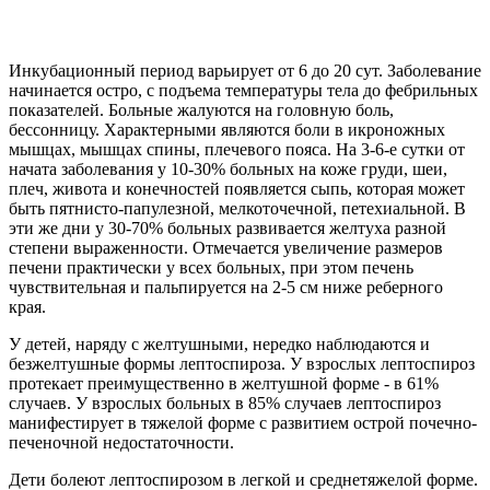
Инкубационный период варьирует от 6 до 20 сут. Заболевание
начинается остро, с подъема температуры тела до фебрильных
показателей. Больные жалуются на головную боль,
бессонницу. Характерными являются боли в икроножных
мышцах, мышцах спины, плечевого пояса. На 3-6-е сутки от
начата заболевания у 10-30% больных на коже груди, шеи,
плеч, живота и конечностей появляется сыпь, которая может
быть пятнисто-папулезной, мелкоточечной, петехиальной. В
эти же дни у 30-70% больных развивается желтуха разной
степени выраженности. Отмечается увеличение размеров
печени практически у всех больных, при этом печень
чувствительная и пальпируется на 2-5 см ниже реберного
края.
У детей, наряду с желтушными, нередко наблюдаются и
безжелтушные формы лептоспироза. У взрослых лептоспироз
протекает преимущественно в желтушной форме - в 61%
случаев. У взрослых больных в 85% случаев лептоспироз
манифестирует в тяжелой форме с развитием острой почечно-
печеночной недостаточности.
Дети болеют лептоспирозом в легкой и среднетяжелой форме.