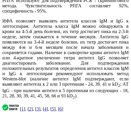
РПГА используют для подтверждения РСК - скринингового
метода. Чувствительность РПГА составляет 92%,
специфичность - 95%.
ИФА позволяет выявлять антитела классов IgM и IgG к
лептоспирам. Антитела класса IgM можно обнаружить в
крови на 4-5-й день болезни, их титр достигает пика на 2-3-й
неделе, затем снижается в течение месяцев. Антитела IgG
появляются на 3-4-й неделе болезни, их титр достигает пика
между 4-м и 6-м месяцем после начала заболевания и
сохраняется годами. Наличие в сыворотке крови антител IgM
или 4-кратное увеличение титра антител IgG позволяет
диагностировать заболевание. Для подтверждения
положительных результатов определения антител классов IgM
и IgG к лептоспирам рекомендуют использовать метод
Western-blot (наличие антител IgM подтверждают, если
выявляют антитела к 2 или 3 протеинам - 24, 39, 41 и kD
; АТ
2
IgG - при наличии антител к 5 протеинам из следующих - 18,
21, 28, 30, 39, 41, 45, 58, 66 и 93 kD
).
2
[
1
], [
2
], [
3
], [
4
], [
5
], [
6
]