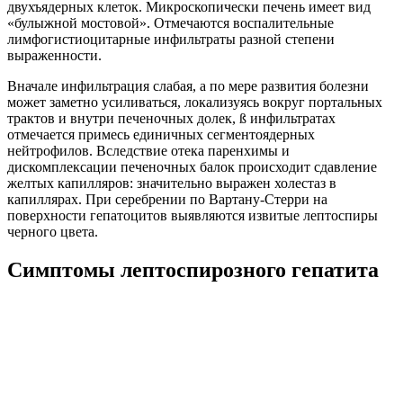
двухъядерных клеток. Микроскопически печень имеет вид
«булыжной мостовой». Отмечаются воспалительные
лимфогистиоцитарные инфильтраты разной степени
выраженности.
Вначале инфильтрация слабая, а по мере развития болезни
может заметно усиливаться, локализуясь вокруг портальных
трактов и внутри печеночных долек, ß инфильтратах
отмечается примесь единичных сегментоядерных
нейтрофилов. Вследствие отека паренхимы и
дискомплексации печеночных балок происходит сдавление
желтых капилляров: значительно выражен холестаз в
капиллярах. При серебрении по Вартану-Стерри на
поверхности гепатоцитов выявляются извитые лептоспиры
черного цвета.
Симптомы лептоспирозного гепатита