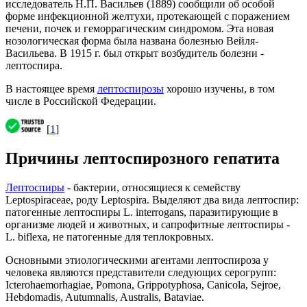
исследователь Н.П. Васильев (1889) сообщили об особой
форме инфекционной желтухи, протекающей с поражением
печени, почек и геморрагическим синдромом. Эта новая
нозологическая форма была названа болезнью Вейля-
Васильева. В 1915 г. был открыт возбудитель болезни -
лептоспира.
В настоящее время
лептоспирозы
хорошо изучены, в том
числе в Российской Федерации.
[
1
]
Причины лептоспирозного гепатита
Лептоспиры
- бактерии, относящиеся к семейству
Leptospiraceae, роду Leptospira. Выделяют два вида лептоспир:
патогенные лептоспиры L. interrogans, паразитирующие в
организме людей и животных, и сапрофитные лептоспиры -
L. biflexa, не патогенные для теплокровных.
Основными этиологическими агентами лептоспироза у
человека являются представители следующих серогрупп:
Icterohaemorhagiae, Pomona, Grippotyphosa, Canicola, Sejroe,
Hebdomadis, Autumnalis, Australis, Bataviae.