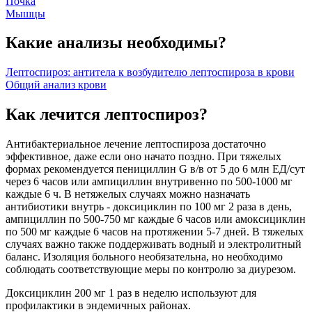
Почка
Мышцы
Какие анализы необходимы?
Лептоспироз: антитела к возбудителю лептоспироза в крови
Общий анализ крови
Как лечится лептоспироз?
Антибактериальное лечение лептоспироза достаточно
эффективное, даже если оно начато поздно. При тяжелых
формах рекомендуется пенициллин G в/в от 5 до 6 млн ЕД/сут
через 6 часов или ампициллин внутривенно по 500-1000 мг
каждые 6 ч. В нетяжелых случаях можно назначать
антибиотики внутрь - доксициклин по 100 мг 2 раза в день,
ампициллин по 500-750 мг каждые 6 часов или амоксициклин
по 500 мг каждые 6 часов на протяжении 5-7 дней. В тяжелых
случаях важно также поддерживать водный и электролитный
баланс. Изоляция больного необязательна, но необходимо
соблюдать соответствующие меры по контролю за диурезом.
Доксициклин 200 мг 1 раз в неделю используют для
профилактики в эндемичных районах.