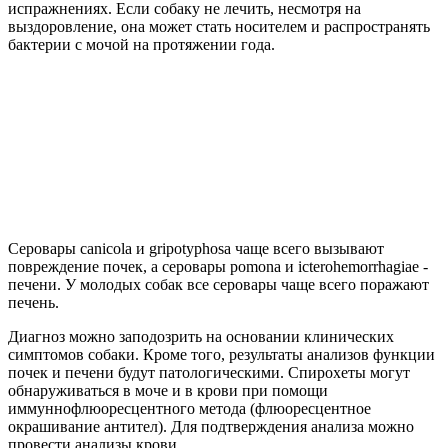
испражнениях. Если собаку не лечить, несмотря на
выздоровление, она может стать носителем и распространять
бактерии с мочой на протяжении года.
Серовары canicola и gripotyphosa чаще всего вызывают
повреждение почек, а серовары pomona и icterohemorrhagiae -
печени. У молодых собак все серовары чаще всего поражают
печень.
Диагноз можно заподозрить на основании клинических
симптомов собаки. Кроме того, результаты анализов функции
почек и печени будут патологическими. Спирохеты могут
обнаруживаться в моче и в крови при помощи
иммуннофлюоресцентного метода (флюоресцентное
окрашивание антител). Для подтверждения анализа можно
провести анализы крови.