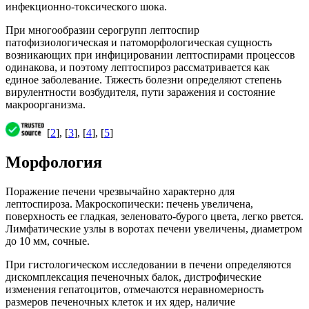
инфекционно-токсического шока.
При многообразии серогрупп лептоспир
патофизиологическая и патоморфологическая сущность
возникающих при инфицировании лептоспирами процессов
одинакова, и поэтому лептоспироз рассматривается как
единое заболевание. Тяжесть болезни определяют степень
вирулентности возбудителя, пути заражения и состояние
макроорганизма.
[
2
], [
3
], [
4
], [
5
]
Морфология
Поражение печени чрезвычайно характерно для
лептоспироза. Макроскопически: печень увеличена,
поверхность ее гладкая, зеленовато-бурого цвета, легко рвется.
Лимфатические узлы в воротах печени увеличены, диаметром
до 10 мм, сочные.
При гистологическом исследовании в печени определяются
дискомплексация печеночных балок, дистрофические
изменения гепатоцитов, отмечаются неравномерность
размеров печеночных клеток и их ядер, наличие