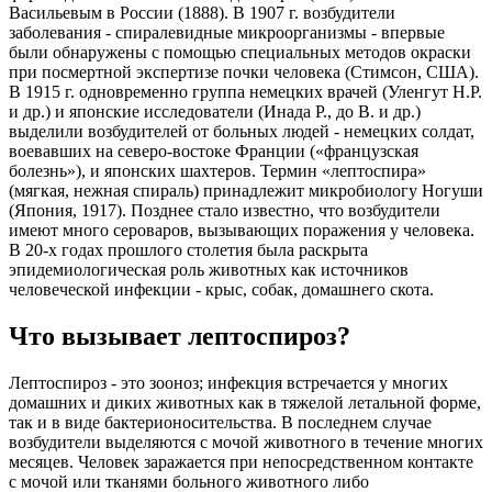
Васильевым в России (1888). В 1907 г. возбудители
заболевания - спиралевидные микроорганизмы - впервые
были обнаружены с помощью специальных методов окраски
при посмертной экспертизе почки человека (Стимсон, США).
В 1915 г. одновременно группа немецких врачей (Уленгут Н.Р.
и др.) и японские исследователи (Инада Р., до В. и др.)
выделили возбудителей от больных людей - немецких солдат,
воевавших на северо-востоке Франции («французская
болезнь»), и японских шахтеров. Термин «лептоспира»
(мягкая, нежная спираль) принадлежит микробиологу Ногуши
(Япония, 1917). Позднее стало известно, что возбудители
имеют много сероваров, вызывающих поражения у человека.
В 20-х годах прошлого столетия была раскрыта
эпидемиологическая роль животных как источников
человеческой инфекции - крыс, собак, домашнего скота.
Что вызывает лептоспироз?
Лептоспироз - это зооноз; инфекция встречается у многих
домашних и диких животных как в тяжелой летальной форме,
так и в виде бактерионосительства. В последнем случае
возбудители выделяются с мочой животного в течение многих
месяцев. Человек заражается при непосредственном контакте
с мочой или тканями больного животного либо