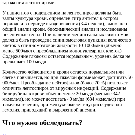
заражения лептоспирами.
У пациентов с подозрением на лептоспироз должны быть
взяты культура крови, определен титр антител в остром
периоде и в периоде выздоровления (3-4 недели), выполнен
общий анализ крови, биохимический анализ и исследованы
печеночные тесты. При наличии менингеальных симптомов
должна быть проведена спинномозговая пункция; количество
клеток в спинномозговой жидкости 10-1000/мкл (обычно
менее 500/мкл с преобладанием мононуклеарных клеток).
Содержание глюкозы остается нормальным, уровень белка не
превышает 100 мг/дл.
Количество лейкоцитов в крови остается нормальным или
слегка повышается, но при тяжелой форме может достигать 50
000/мкл. Преобладание нейтрофилов (более 70 %) позволяет
отличить лептоспироз от вирусных инфекций. Содержание
билирубина в крови обычно менее 20 мг/дл (меньше 342
мкмоль/л), но может достигать 40 мг/дл (684 мкмоль/л) при
тяжелом течении; при желтухе бывает внутрисосудистый
гемолиз, приводящий к выраженной анемии.
Что нужно обследовать?