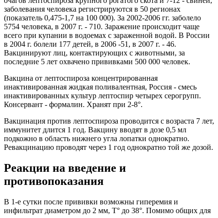
очагов лептоспироза крупного рогатого скота и 7-12 - свиней,
заболевания человека регистрируются в 50 регионах
(показатель 0,475-1,7 на 100 000). За 2002-2006 гг. заболело
5754 человека, в 2007 г. - 710. Заражение происходит чаще
всего при купании в водоемах с зараженной водой. В России
в 2004 г. болели 177 детей, в 2006 -51, в 2007 г. - 46.
Вакцинируют лиц, контактирующих с животными, за
последние 5 лет охвачено прививками 500 000 человек.
Вакцина от лептоспироза концентрированная
инактивированная жидкая поливалентная, Россия - смесь
инактивированных культур лептоспир четырех серогрупп.
Консервант - формалин. Хранят при 2-8°.
Вакцинация против лептоспироза проводится с возраста 7 лет,
иммунитет длится 1 год. Вакцину вводят в дозе 0,5 мл
подкожно в область нижнего угла лопатки однократно.
Ревакцинацию проводят через 1 год однократно той же дозой.
Реакции на введение и
противопоказания
В 1-е сутки после прививки возможны гиперемия и
инфильтрат диаметром до 2 мм, Т° до 38°. Помимо общих для