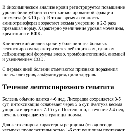
В биохимическом анализе крови регистрируется повышение
уровня билирубина за счет конъюгированной фракции
пигмента (в 3-10 раз). В то же время активность
аминотрансфераз возрастает весьма умеренно, в 2-3 раза
превышая норму. Характерно увеличение уровня мочевины,
креатинина и КФК.
Клинический анализ крови у большинства больных
лептоспирозом характеризуется лейкоцитозом, сдвигом
лейкоцитарной формулы влево, тромбоцитопенией, анемией
и увеличением СОЭ.
С первых дней болезни отмечаются признаки поражения
почек: олигурия, альбуминурия, цилиндрурия.
Течение лептоспирозного гепатита
Болезнь обычно длится 4-6 нед. Лихорадка сохраняется 3-5
сут, интоксикация ослабевает через 5-6 сут. Желтуха весьма
упорная и держится 7-15 сут. Постепенно, в течение 2-4 нед,
печень возвращается в границы нормы.
Для лептоспироза характерны рецидивы (от одного до
четырех) продолжительностью 1-6 сут; рецидивы протекают