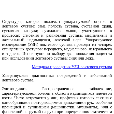
Структуры, которые подлежат ультразвуковой оценке в
локтевом суставе: сама полость сустава, суставной хрящ,
суставная капсула; сухожилия мышц, участвующих в
процессах сгибания и разгибания сустава; медиальный и
латеральный надмыщелки, локтевой нерв. Ультразвуковое
исследование (УЗИ) локтевого сустава проводят из четырех
стандартных доступов: переднего, медиального, латерального
и заднего. Используют по выбору два положения пациента
при исследовании локтевого сустава: сидя или лежа.
Методика проведения УЗИ локтевого сустава
Ультразвуковая диагностика повреждений и заболеваний
локтевого сустава
Эпикондилит. Распространенное заболевание,
характеризующееся болями в области надмыщелков плечевой
кости. Часто встречается у лиц, профессия которых связана с
однообразными повторяющимися движениями рук, особенно
пронацией и супинацией (машинистки, музыканты), или с
физической нагрузкой на руки при определенном статическом