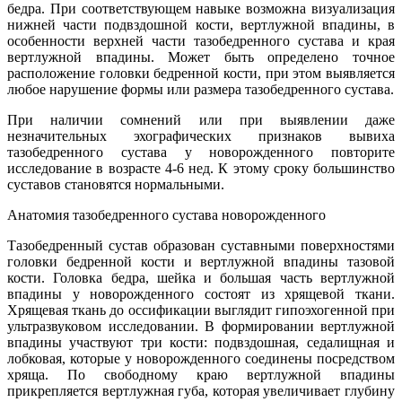
бедра. При соответствующем навыке возможна визуализация
нижней части подвздошной кости, вертлужной впадины, в
особенности верхней части тазобедренного сустава и края
вертлужной впадины. Может быть определено точное
расположение головки бедренной кости, при этом выявляется
любое нарушение формы или размера тазобедренного сустава.
При наличии сомнений или при выявлении даже
незначительных эхографических признаков вывиха
тазобедренного сустава у новорожденного повторите
исследование в возрасте 4-6 нед. К этому сроку большинство
суставов становятся нормальными.
Анатомия тазобедренного сустава новорожденного
Тазобедренный сустав образован суставными поверхностями
головки бедренной кости и вертлужной впадины тазовой
кости. Головка бедра, шейка и большая часть вертлужной
впадины у новорожденного состоят из хрящевой ткани.
Хрящевая ткань до оссификации выглядит гипоэхогенной при
ультразвуковом исследовании. В формировании вертлужной
впадины участвуют три кости: подвздошная, седалищная и
лобковая, которые у новорожденного соединены посредством
хряща. По свободному краю вертлужной впадины
прикрепляется вертлужная губа, которая увеличивает глубину