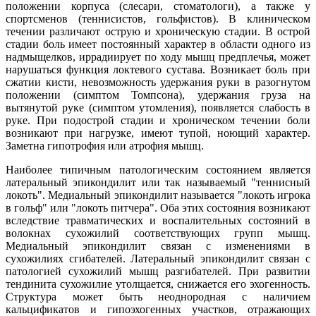
положении корпуса (слесари, стоматологи), а также у
спортсменов (теннисистов, гольфистов). В клиническом
течении различают острую и хроническую стадии. В острой
стадии боль имеет постоянный характер в области одного из
надмыщелков, иррадиирует по ходу мышц предплечья, может
нарушаться функция локтевого сустава. Возникает боль при
сжатии кисти, невозможность удержания руки в разогнутом
положении (симптом Томпсона), удержания груза на
вытянутой руке (симптом утомления), появляется слабость в
руке. При подострой стадии и хроническом течении боли
возникают при нагрузке, имеют тупой, ноющий характер.
Заметна гипотрофия или атрофия мышц.
Наиболее типичным патологическим состоянием является
латеральный эпикондилит или так называемый "теннисный
локоть". Медиальный эпикондилит называется "локоть игрока
в гольф" или "локоть питчера". Оба этих состояния возникают
вследствие травматических и воспалительных состояний в
волокнах сухожилий соответствующих групп мышц.
Медиальный эпикондилит связан с изменениями в
сухожилиях сгибателей. Латеральный эпикондилит связан с
патологией сухожилий мышц разгибателей. При развитии
тендинита сухожилие утолщается, снижается его эхогенность.
Структура может быть неоднородная с наличием
кальцификатов и гипоэхогенных участков, отражающих