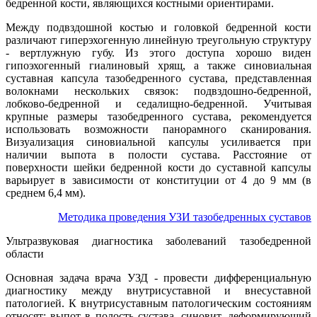
бедренной кости, являющихся костными ориентирами.
Между подвздошной костью и головкой бедренной кости
различают гиперэхогенную линейную треугольную структуру
- вертлужную губу. Из этого доступа хорошо виден
гипоэхогенный гиалиновый хрящ, а также синовиальная
суставная капсула тазобедренного сустава, представленная
волокнами нескольких связок: подвздошно-бедренной,
лобково-бедренной и седалищно-бедренной. Учитывая
крупные размеры тазобедренного сустава, рекомендуется
использовать возможности панорамного сканирования.
Визуализация синовиальной капсулы усиливается при
наличии выпота в полости сустава. Расстояние от
поверхности шейки бедренной кости до суставной капсулы
варьирует в зависимости от конституции от 4 до 9 мм (в
среднем 6,4 мм).
Методика проведения УЗИ тазобедренных суставов
Ультразвуковая диагностика заболеваний тазобедренной
области
Основная задача врача УЗД - провести дифференциальную
диагностику между внутрисуставной и внесуставной
патологией. К внутрисуставным патологическим состояниям
относят: выпот в полость сустава, синовит, деформирующий