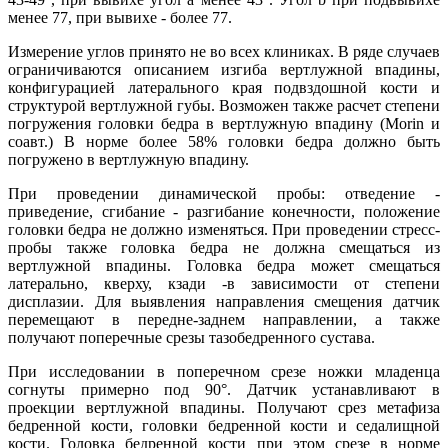
менее 77, при вывихе - более 77.
Измерение углов принято не во всех клиниках. В ряде случаев
ограничиваются описанием изгиба вертлужной впадины,
конфигурацией латерального края подвздошной кости и
структурой вертлужной губы. Возможен также расчет степени
погружения головки бедра в вертлужную впадину (Morin и
соавт.) В норме более 58% головки бедра должно быть
погружено в вертлужную впадину.
При проведении динамической пробы: отведение -
приведение, сгибание - разгибание конечности, положение
головки бедра не должно изменяться. При проведении стресс-
пробы также головка бедра не должна смещаться из
вертлужной впадины. Головка бедра может смещаться
латерально, кверху, кзади -в зависимости от степени
дисплазии. Для выявления направления смещения датчик
перемещают в передне-заднем направлении, а также
получают поперечные срезы тазобедренного сустава.
При исследовании в поперечном срезе ножки младенца
согнуты примерно под 90°. Датчик устанавливают в
проекции вертлужной впадины. Получают срез метафиза
бедренной кости, головки бедренной кости и седалищной
кости. Головка бедренной кости при этом срезе в норме