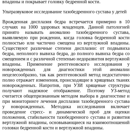
впадины и покрывает головку бедренной кости.
Ультразвуковое исследование тазобедренного сустава у детей
Врожденная дисплазия бедра встречается примерно в 10
случаях на 1000 здоровых младенцев. Данной патологией
принято называть аномалию тазобедренного сустава,
выявляемую при рождении, когда головка бедренной кости
полностью или частично смещена из вертлужной впадины.
Существуют различные степени дисплазии: от подвывиха
бедра, неполного вывиха бедра, до полного вывиха бедра со
смещением и с различной степенью недоразвития вертлужной
впадины. Применение рентгеновского исследования у
новорожденных для диагностики этой аномалии
нецелесообразно, так как рентгеновский метод недостаточно
полно отражает изменения, происходящие в хрящевых тканях
новорожденных. Напротив, при УЗИ хрящевые структуры
получают надежное отображение. Поэтому УЗ-метод
считается общепризнанным методом выбора в диагностике и
при мониторинге лечения дисплазии тазобедренного сустава
у новорожденных. Методика исследования включает
проведение стресс- и динамической проб для оценки
положения, стабильности тазобедренного сустава и развития
вертлужной впадины, основывающиеся на взаимоотношений
головки бедренной кости и вертлужной впадины.