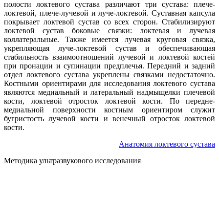
полости локтевого сустава различают три сустава: плече-
локтевой, плече-лучевой и луче-локтевой. Суставная капсула
покрывает локтевой сустав со всех сторон. Стабилизируют
локтевой сустав боковые связки: локтевая и лучевая
коллатеральные. Также имеется лучевая круговая связка,
укрепляющая луче-локтевой сустав и обеспечивающая
стабильность взаимоотношений лучевой и локтевой костей
при пронации и супинации предплечья. Передний и задний
отдел локтевого сустава укреплены связками недостаточно.
Костными ориентирами для исследования локтевого сустава
являются медиальный и латеральный надмыщелки плечевой
кости, локтевой отросток локтевой кости. По передне-
медиальной поверхности костным ориентиром служит
бугристость лучевой кости и венечный отросток локтевой
кости.
Анатомия локтевого сустава
Методика ультразвукового исследования