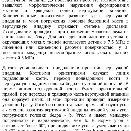
выявляют морфологические нарушения формирования
костной и хрящевой тканей вертлужной впадины.
Количественные показатели: развитие угла вертлужной
впадины и угол погружения головки бедренной кости в
вертлужную впадину отражают степень дисплазии.
Исследование проводится при положении младенца лежа на
спине или на боку. Для исследования данного сустава и
окружающих мягких тканей используют датчик в 7,5 МГц с
линейной или конвексной рабочей поверхностью, у 3-
месячного младенца целесообразнее использовать датчик
частотой 5 МГц.
Датчик устанавливают продольно в проекции вертлужной
впадины. Костными ориентирами служат: линия
подвздошной кости, переход подвздошной кости в
вертлужную впадину, головка бедра с суставной капсулой. В
норме линия подвздошной кости будет горизонтальной
прямой, при переходе в хрящевую часть вертлужной впадины
она образует изгиб. В этой проекции проводят измерение
углов по Графу. Изгиб и горизонтальная прямая образуют угол
а - степень развития вертлужной впадины, второй угол - угол
погружения головки бедра - b. Угол а имеет меньшую
погрешность и вариабельность, чем b. В норме угол а
составляет более 60°, при подвывихе угол а уменьшается до
43-49°, при вывихе угол а менее 43°. Угол b при подвывихе