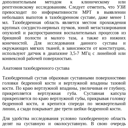
дополнительным методом к клиническому или
рентгеновскому исследованиям. Следует отметить, что УЗИ
превосходит по информативности МРТ в выявлении
небольших выпотов в тазобедренном суставе, даже менее 1
мл. Тазобедренная область является местом прохождения
крупных сосудисто-нервных пучков, зоной метастазирования
опухолей и распространения воспалительных процессов из
брюшной полости и малого таза, а также из нижних
конечностей. Для исследования данного сустава и
окружающих мягких тканей, в зависимости от конституции,
используют датчик в диапазоне 3,5-7 МГц с линейной или
конвексной рабочей поверхностью.
Анатомия тазобедренного сустава
Тазобедренный сустав образован суставными поверхностями
головки бедренной кости и вертлужной впадины тазовой
кости. По краю вертлужной впадины, увеличивая ее глубину,
прикрепляется вертлужная губа. Суставная капсула
прикрепляется по краю вертлужной губы, прикрывая головку
бедренной кости, и крепится спереди по межвертельной
линии, а сзади покрывает две трети шейки бедренной кости.
Для удобства исследования условно тазобедренную область
делят на суставную и околосуставную. В свою очередь