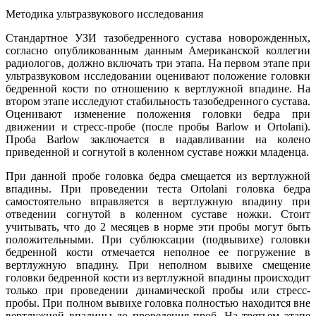
Методика ультразвукового исследования
Стандартное УЗИ тазобедренного сустава новорожденных,
согласно опубликованным данным Американской коллегии
радиологов, должно включать три этапа. На первом этапе при
ультразвуковом исследовании оценивают положение головки
бедренной кости по отношению к вертлужной впадине. На
втором этапе исследуют стабильность тазобедренного сустава.
Оценивают изменение положения головки бедра при
движении и стресс-пробе (после пробы Barlow и Ortolani).
Проба Barlow заключается в надавливании на колено
приведенной и согнутой в коленном суставе ножки младенца.
При данной пробе головка бедра смещается из вертлужной
впадины. При проведении теста Ortolani головка бедра
самостоятельно вправляется в вертлужную впадину при
отведении согнутой в коленном суставе ножки. Стоит
учитывать, что до 2 месяцев в норме эти пробы могут быть
положительными. При сублюксации (подвывихе) головки
бедренной кости отмечается неполное ее погружение в
вертлужную впадину. При неполном вывихе смещение
головки бедренной кости из вертлужной впадины происходит
только при проведении динамической пробы или стресс-
пробы. При полном вывихе головка полностью находится вне
вертлужной впадины до проведения проб. На третьем этапе