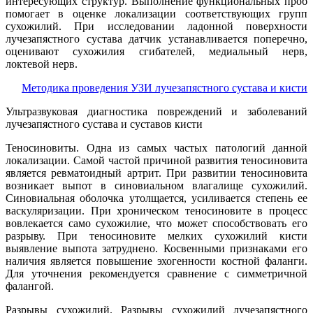
интересующих структур. Выполнение функциональных проб
помогает в оценке локализации соответствующих групп
сухожилий. При исследовании ладонной поверхности
лучезапястного сустава датчик устанавливается поперечно,
оценивают сухожилия сгибателей, медиальный нерв,
локтевой нерв.
Методика проведения УЗИ лучезапястного сустава и кисти
Ультразвуковая диагностика повреждений и заболеваний
лучезапястного сустава и суставов кисти
Теносиновиты. Одна из самых частых патологий данной
локализации. Самой частой причиной развития теносиновита
является ревматоидный артрит. При развитии теносиновита
возникает выпот в синовиальном влагалище сухожилий.
Синовиальная оболочка утолщается, усиливается степень ее
васкуляризации. При хроническом теносиновите в процесс
вовлекается само сухожилие, что может способствовать его
разрыву. При теносиновите мелких сухожилий кисти
выявление выпота затруднено. Косвенными признаками его
наличия является повышение эхогенности костной фаланги.
Для уточнения рекомендуется сравнение с симметричной
фалангой.
Разрывы сухожилий. Разрывы сухожилий лучезапястного