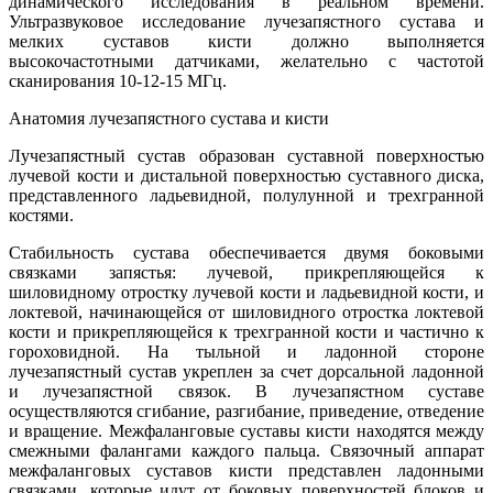
динамического исследования в реальном времени.
Ультразвуковое исследование лучезапястного сустава и
мелких суставов кисти должно выполняется
высокочастотными датчиками, желательно с частотой
сканирования 10-12-15 МГц.
Анатомия лучезапястного сустава и кисти
Лучезапястный сустав образован суставной поверхностью
лучевой кости и дистальной поверхностью суставного диска,
представленного ладьевидной, полулунной и трехгранной
костями.
Стабильность сустава обеспечивается двумя боковыми
связками запястья: лучевой, прикрепляющейся к
шиловидному отростку лучевой кости и ладьевидной кости, и
локтевой, начинающейся от шиловидного отростка локтевой
кости и прикрепляющейся к трехгранной кости и частично к
гороховидной. На тыльной и ладонной стороне
лучезапястный сустав укреплен за счет дорсальной ладонной
и лучезапястной связок. В лучезапястном суставе
осуществляются сгибание, разгибание, приведение, отведение
и вращение. Межфаланговые суставы кисти находятся между
смежными фалангами каждого пальца. Связочный аппарат
межфаланговых суставов кисти представлен ладонными
связками, которые идут от боковых поверхностей блоков и