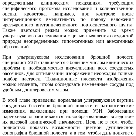
определенным клиническим показаниям, требующим
специфического протокола исследования и количественной
оценки кровотока, например, при контроле после
интервенционных вмешательств по поводу наложения
чрезъяремного внутрипеченочного портосистемного шунта.
Также цветовой режим можно применить во время
ультразвукового исследования с целью выявления сосудистой
природы неопределенных гипоэхогенных или анэхогенных
образований.
При ультразвуковом исследовании брюшной полости
специалист УЗИ сталкивается с большим числом клинических
проблем и необходимостью визуализации всех сосудистых
бассейнов. Для оптимизации изображения необходим точный
подбор настроек. Традиционные плоскости изображения
можно изменять, чтобы обследовать измененные сосуды под
удобным допплеровским углом.
В этой главе приведены нормальная ультразвуковая картина
сосудистых бассейнов брюшной полости и патологические
изменения, выявленные при помощи УЗИ. Заболевания
паренхимы ограничиваются новообразованиями вследствие
их высокой клинической значимости. Цель не в том, чтобы
полностью показать возможности цветной дупплексной
сонографии брюшной полости, а в том, чтобы дать понятие о