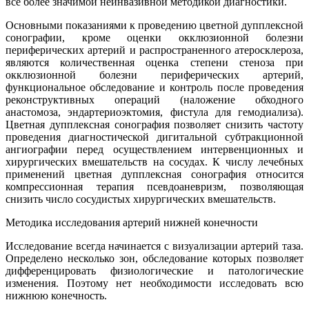
все более значимой неинвазивной методикой диагностики.
Основными показаниями к проведению цветной дупплексной
сонографии, кроме оценки окклюзионной болезни
периферических артерий и распространенного атеросклероза,
являются количественная оценка степени стеноза при
окклюзионной болезни периферических артерий,
функциональное обследование и контроль после проведения
реконструктивных операций (наложение обходного
анастомоза, эндартериоэктомия, фистула для гемодиализа).
Цветная дупплексная сонография позволяет снизить частоту
проведения диагностической дигитальной субтракционной
ангиографии перед осуществлением интервенционных и
хирургических вмешательств на сосудах. К числу лечебных
применений цветная дупплексная сонография относится
компрессионная терапия псевдоаневризм, позволяющая
снизить число сосудистых хирургических вмешательств.
Методика исследования артерий нижней конечности
Исследование всегда начинается с визуализации артерий таза.
Определено несколько зон, обследование которых позволяет
дифференцировать физиологические и патологические
изменения. Поэтому нет необходимости исследовать всю
нижнюю конечность.