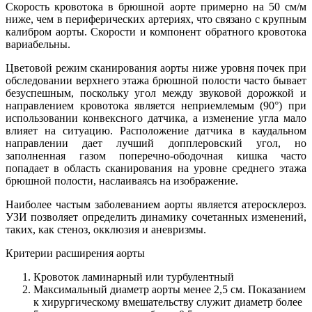
Скорость кровотока в брюшной аорте примерно на 50 см/м
ниже, чем в периферических артериях, что связано с крупным
калибром аорты. Скорости и компонент обратного кровотока
вариабельны.
Цветовой режим сканирования аорты ниже уровня почек при
обследовании верхнего этажа брюшной полости часто бывает
безуспешным, поскольку угол между звуковой дорожкой и
направлением кровотока является неприемлемым (90°) при
использовании конвексного датчика, а изменение угла мало
влияет на ситуацию. Расположение датчика в каудальном
направлении дает лучший допплеровский угол, но
заполненная газом поперечно-ободочная кишка часто
попадает в область сканирования на уровне среднего этажа
брюшной полости, наслаиваясь на изображение.
Наиболее частым заболеванием аорты является атеросклероз.
УЗИ позволяет определить динамику сочетанных изменений,
таких, как стеноз, окклюзия и аневризмы.
Критерии расширения аорты
Кровоток ламинарный или турбулентный
Максимальный диаметр аорты менее 2,5 см. Показанием
к хирургическому вмешательству служит диаметр более