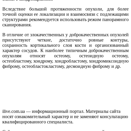
Вследствие большой протяженности опухоли, для более
точной оценки ее локализации и взаимосвязи с подлежащими
структурами рекомендуется использовать режим панорамного
сканирования.
В отличие от злокачественных у доброкачественных опухолей
присутствуют четкие, достаточно ровные контуры,
сохранность кортикального слоя кости и организованный
характер сосудов. К наиболее типичным доброкачественным
опухолям относят остеому, остеоидную остеому,
остеобластому, хондрому, хондробластому, хондромиксоидную
фиброму, остеобластокластому, десмоидную фиброму и др.
ilive.com.ua — информационный портал. Материалы сайта
носят ознакомительный характер и не заменяют консультацию
квалифицированного специалиста.