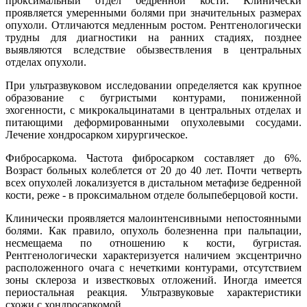
проксимальный отдел бедренной кости. Клинически
проявляется умеренными болями при значительных размерах
опухоли. Отличаются медленным ростом. Рентгенологически
трудны для диагностики на ранних стадиях, позднее
выявляются вследствие обызвествления в центральных
отделах опухоли.
При ультразвуковом исследовании определяется как крупное
образование с бугристыми контурами, пониженной
эхогенности, с микрокальцинатами в центральных отделах и
питающими деформированными опухолевыми сосудами.
Лечение хондросарком хирургическое.
Фибросаркома. Частота фибросарком составляет до 6%.
Возраст больных колеблется от 20 до 40 лет. Почти четверть
всех опухолей локализуется в дистальном метафизе бедренной
кости, реже - в проксимальном отделе болыпеберцовой кости.
Клинически проявляется малоинтенсивными непостоянными
болями. Как правило, опухоль болезненна при пальпации,
несмещаема по отношению к кости, бугристая.
Рентгенологически характеризуется наличием эксцентрично
расположенного очага с нечеткими контурами, отсутствием
зоны склероза и известковых отложений. Иногда имеется
периостальная реакция. Ультразвуковые характеристики
схожи с хондросаркомой.