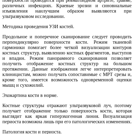
поверхности проводится при ревматоидном артрите, травме,
различных инфекциях. Краевые эрозии и синовиальные
изъязвления наилучшим образом выявляются при
ультразвуковом исследовании.
Методика проведения УЗИ костей.
Продольное и поперечное сканирование следует проводить
перпендикулярно поверхности кости. Режим тканевой
гармоники помогает более четкой визуализации контуров
костных структур, выявлению костных фрагментов, выступов
и впадин. Режим панорамного сканирования позволяет
получить отображение костных структур на большом
протяжении. Данные изображения легче интерпретировать
клиницистам, можно получать сопоставимые с МРТ срезы и,
кроме того, имеется возможность одновременной оценки
мышц и сухожилий.
Эхокартина кости в норме.
Костные структуры отражают ультразвуковой луч, поэтому
получает отображение только поверхность кости, которая
выглядит как яркая гиперэхогенная линия. Визуализация
периоста возможна лишь при его патологических изменениях.
Патология кости и периоста.