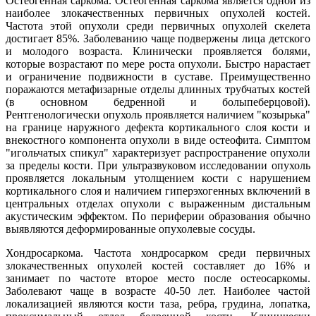
Остеогенная саркома. Остеогенная саркома является одной из
наиболее злокачественных первичных опухолей костей.
Частота этой опухоли среди первичных опухолей скелета
достигает 85%. Заболеванию чаще подвержены лица детского
и молодого возраста. Клинически проявляется болями,
которые возрастают по мере роста опухоли. Быстро нарастает
и ограничение подвижности в суставе. Преимущественно
поражаются метафизарные отделы длинных трубчатых костей
(в основном бедренной и болыпеберцовой).
Рентгенологически опухоль проявляется наличием "козырька"
на границе наружного дефекта кортикального слоя кости и
внекостного компонента опухоли в виде остеофита. Симптом
"игольчатых спикул" характеризует распространение опухоли
за пределы кости. При ультразвуковом исследовании опухоль
проявляется локальным утолщением кости с нарушением
кортикального слоя и наличием гиперэхогенных включений в
центральных отделах опухоли с выраженным дистальным
акустическим эффектом. По периферии образования обычно
выявляются деформированные опухолевые сосуды.
Хондросаркома. Частота хондросарком среди первичных
злокачественных опухолей костей составляет до 16% и
занимает по частоте второе место после остеосаркомы.
Заболевают чаще в возрасте 40-50 лет. Наиболее частой
локализацией являются кости таза, ребра, грудина, лопатка,