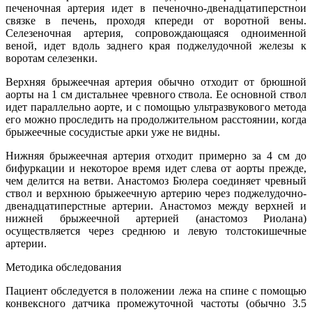
печеночная артерия идет в печеночно-двенадцатиперстнои
связке в печень, проходя кпереди от воротной вены.
Селезеночная артерия, сопровождающаяся одноименной
веной, идет вдоль заднего края поджелудочной железы к
воротам селезенки.
Верхняя брыжеечная артерия обычно отходит от брюшной
аорты на 1 см дистальнее чревного ствола. Ее основной ствол
идет параллельно аорте, и с помощью ультразвукового метода
его можно проследить на продолжительном расстоянии, когда
брыжеечные сосудистые арки уже не видны.
Нижняя брыжеечная артерия отходит примерно за 4 см до
бифуркации и некоторое время идет слева от аорты прежде,
чем делится на ветви. Анастомоз Бюлера соединяет чревный
ствол и верхнюю брыжеечную артерию через поджелудочно-
двенадцатиперстные артерии. Анастомоз между верхней и
нижней брыжеечной артерией (анастомоз Риолана)
осуществляется через среднюю и левую толстокишечные
артерии.
Методика обследования
Пациент обследуется в положении лежа на спине с помощью
конвексного датчика промежуточной частоты (обычно 3.5