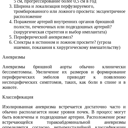
5 см, прогрессирование более 0,5 см в год
Ширина и локализация перфузируемого,
тромбированного или ложного просвета: эксцентричное
расположение
Поражение артерий внутренних органов брюшной
полости, печеночных или подвздошных артерий?
(хирургическая стратегия и выбор имплантата)
Периферический аневризмоз?
Спектры в истинном и ложном просвете? (угроза
ишемии, показания к хирургическому вмешательству)
Аневризмы
Аневризмы брюшной аорты обычно клинически
бессимптомны. Увеличение их размеров и формирование
периферических эмболов приводят к появлению
неспецифических симптомов, таких, как боли в спине и в
животе.
Классификация
Изолированная аневризма встречается достаточно часто и
обычно располагается ниже уровня почек. В процесс могут
быть вовлечены и подвздошные артерии. Расположение реже
встречающейся торакоабдоминальной аневризмы
определяется согласно четырехстадийной классификации