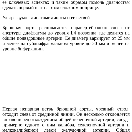
ее ключевых аспектах и таким образом помочь диагностам
сделать первый шаг на этом сложном поприще.
Ультразвуковая анатомия аорты и ее ветвей
Брюшная аорта располагается паравертебрально слева от
апертуры диафрагмы до уровня L4 позвонка, где делится на
обшие подвздошные артерии. Ее диаметр варьирует от 25 мм
и менее на субдиафрагмальном уровне до 20 мм и менее на
уровне бифуркации.
Первая непарная ветвь брюшной аорты, чревный ствол,
отходит слева от срединной линии. Он несколько отклоняется
вправо перед отхождением общей печеночной артерии, сосуда
примерно одного с ним калибра, селезеночной артерии и
мелкокалиберной левой желудочной артерии. Общая