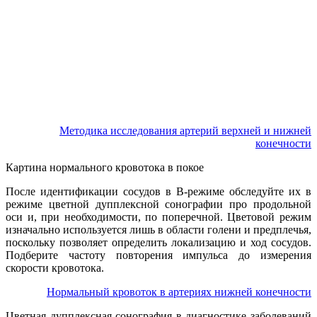
Методика исследования артерий верхней и нижней
конечности
Картина нормального кровотока в покое
После идентификации сосудов в В-режиме обследуйте их в
режиме цветной дупплексной сонографии про продольной
оси и, при необходимости, по поперечной. Цветовой режим
изначально используется лишь в области голени и предплечья,
поскольку позволяет определить локализацию и ход сосудов.
Подберите частоту повторения импульса до измерения
скорости кровотока.
Нормальный кровоток в артериях нижней конечности
Цветная дупплексная сонография в диагностике заболеваний