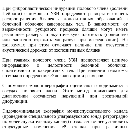
При фибропластической индурации полового члена (болезни
Пейрони) с помощью УЗИ определяют размеры и степень
распространения бляшек - эхопозитивных образований в
белочной оболочке кавернозных тел. В зависимости от
выраженности рубцового процесса бляшки могут иметь
различные размеры и акустическую плотность (полностью
или частично отражать ультразвук при исследовании). На
эхограммах при этом отмечают наличие или отсутствие
акустической дорожки от эхопозитивных бляшек.
При травмах полового члена УЗИ предоставляет ценную
информацию о целостности белочной оболочки,
спонгиозного и кавернозных тел. При наличии гематомы
возможно определение её локализации и размеров.
С помощью эходопплерографии оценивают гемодинамику в
сосудах полового члена. Этот метод применяют для
диагностики сосудистых нарушений при эректильной
дисфункции.
Эндолюминальная эхография мочеиспускательного канала
(проведение специального ультразвукового зонда ретроградно
по мочеиспускательному каналу) позволяет точнее установить
структурные изменения её стенки при различных