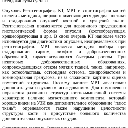
псевдокапсулы сустава.
Опухоли. Рентгенография, КТ, МРТ и сцинтиграфия костей
скелета - методики, широко применяющиеся для диагностики
и стадирования опухолей костной и хрящевой ткани.
Рентгенография применяется для первичного предсказания
гистологической формы опухоли (костеобразующая,
хрящеобразующая и др.). В свою очередь КТ наиболее часто
используется для диагностики опухолей, неопределяемых при
рентгенографии. МРТ является методом выбора при
стадировании сарком, лимфом и доброкачественных
образований, характеризующихся быстрым ростом. При
некоторых доброкачественных образованиях,
сопровождающихся отеком мягких тканей, таких, например,
как остеобластома, остеоидная остеома, хондробластома и
эозинофильная гранулома, из-за сложности картины оценка
изменений затруднена. Поэтому данные МРТ желательно
дополнить ультразвуковым исследованием. Для опухолевого
поражения различных структур костно-мышечной системы
характерно наличие мягкотканного компонента, который
хорошо виден на УЗИ как дополнительное образование "плюс
ткань"; определяются также нарушение целостности
структуры кости и присутствие большого количества
дополнительных опухолевых сосудов.