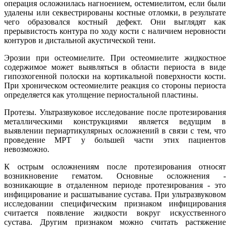
операция осложнилась нагноением, остемиелитом, если были
удалены или секвестрированы костные отломки, в результате
чего образовался костный дефект. Они выглядят как
прерывистость контура по ходу кости с наличием неровности
контуров и дистальной акустической тени.
Эрозии при остеомиелите. При остеомиелите жидкостное
содержимое может выявляться в области периоста в виде
гипоэхогенной полоски на кортикальной поверхности кости.
При хроническом остеомиелите реакция со стороны периоста
определяется как утолщение периостальной пластины.
Протезы. Ультразвуковое исследование после протезирования
металлическими конструкциями является ведущим в
выявлении периартикулярных осложнений в связи с тем, что
проведение МРТ у большей части этих пациентов
невозможно.
К острым осложнениям после протезирования относят
возникновение гематом. Основные осложнения -
возникающие в отдаленном периоде протезирования - это
инфицирование и расшатывание сустава. При ультразвуковом
исследовании специфическим признаком инфицирования
считается появление жидкости вокруг искусственного
сустава. Другим признаком можно считать растяжение