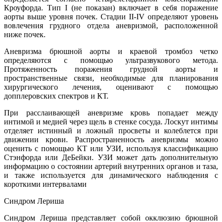
Кроуфорда. Тип I (не показан) включает в себя поражение
аорты выше уровня почек. Стадии II-IV определяют уровень
вовлечения грудного отдела аневризмой, расположенной
ниже почек.
Аневризма брюшной аорты и краевой тромбоз четко
определяются с помощью ультразвукового метода.
Протяженность поражения грудной аорты и
пространственные связи, необходимые для планирования
хирургического лечения, оценивают с помощью
допплеровских спектров и КТ.
При расслаивающей аневризме кровь попадает между
интимой и медией через щель в стенке сосуда. Лоскут интимы
отделяет истинный и ложный просветы и колеблется при
движении крови. Распространенность аневризмы можно
оценить с помощью КТ или УЗИ, используя классификацию
Стэнфорда или ДеБейки. УЗИ может дать дополнительную
информацию о состоянии артерий внутренних органов и таза,
и также используется для динамического наблюдения с
короткими интервалами
Синдром Лериша
Синдром Лериша представляет собой окклюзию брюшной