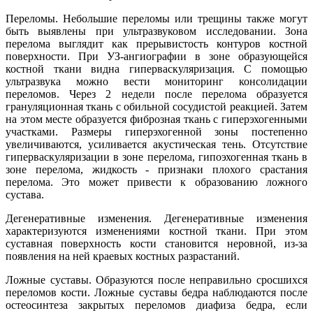
Переломы. Небольшие переломы или трещины также могут
быть выявлены при ультразвуковом исследовании. Зона
перелома выглядит как прерывистость контуров костной
поверхности. При УЗ-ангиографии в зоне образующейся
костной ткани видна гиперваскуляризация. С помощью
ультразвука можно вести мониторинг консолидации
переломов. Через 2 недели после перелома образуется
грануляционная ткань с обильной сосудистой реакцией. Затем
на этом месте образуется фиброзная ткань с гиперэхогенными
участками. Размеры гиперэхогенной зоны постепенно
увеличиваются, усиливается акустическая тень. Отсутствие
гиперваскуляризации в зоне перелома, гипоэхогенная ткань в
зоне перелома, жидкость - признаки плохого срастания
перелома. Это может привести к образованию ложного
сустава.
Дегенеративные изменения. Дегенеративные изменения
характеризуются изменениями костной ткани. При этом
суставная поверхность кости становится неровной, из-за
появления на ней краевых костных разрастаний.
Ложные суставы. Образуются после неправильно сросшихся
переломов кости. Ложные суставы бедра наблюдаются после
остеосинтеза закрытых переломов диафиза бедра, если