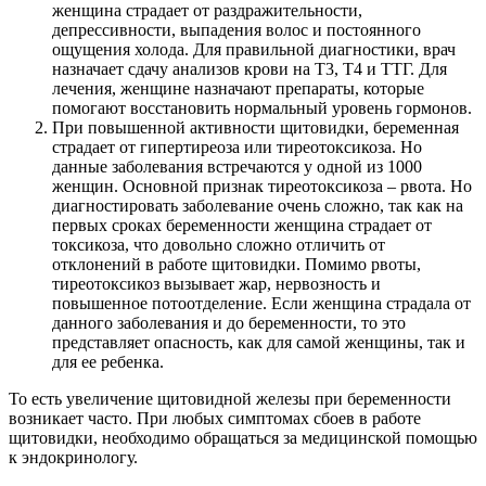
женщина страдает от раздражительности,
депрессивности, выпадения волос и постоянного
ощущения холода. Для правильной диагностики, врач
назначает сдачу анализов крови на Т3, Т4 и ТТГ. Для
лечения, женщине назначают препараты, которые
помогают восстановить нормальный уровень гормонов.
При повышенной активности щитовидки, беременная
страдает от гипертиреоза или тиреотоксикоза. Но
данные заболевания встречаются у одной из 1000
женщин. Основной признак тиреотоксикоза – рвота. Но
диагностировать заболевание очень сложно, так как на
первых сроках беременности женщина страдает от
токсикоза, что довольно сложно отличить от
отклонений в работе щитовидки. Помимо рвоты,
тиреотоксикоз вызывает жар, нервозность и
повышенное потоотделение. Если женщина страдала от
данного заболевания и до беременности, то это
представляет опасность, как для самой женщины, так и
для ее ребенка.
То есть увеличение щитовидной железы при беременности
возникает часто. При любых симптомах сбоев в работе
щитовидки, необходимо обращаться за медицинской помощью
к эндокринологу.