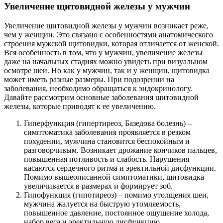
Увеличение щитовидной железы у мужчин
Увеличение щитовидной железы у мужчин возникает реже,
чем у женщин. Это связано с особенностями анатомического
строения мужской щитовидки, которая отличается от женской.
Вся особенность в том, что у мужчин, увеличение железы
даже на начальных стадиях можно увидеть при визуальном
осмотре шеи. Но как у мужчин, так и у женщин, щитовидка
может иметь разные размеры. При подозрении на
заболевания, необходимо обращаться к эндокринологу.
Давайте рассмотрим основные заболевания щитовидной
железы, которые приводят к ее увеличению.
Гиперфункция (гипертиреоз, Базедова болезнь) –
симптоматика заболевания проявляется в резком
похудении, мужчина становится беспокойным и
разговорчивым. Возникает дрожание кончиков пальцев,
повышенная потливость и слабость. Нарушения
касаются сердечного ритма и эректильной дисфункции.
Помимо вышеописанной симптоматики, щитовидка
увеличивается в размерах и формирует зоб.
Гипофункция (гипотиреоз) – помимо утолщения шеи,
мужчина жалуется на быструю утомляемость,
повышенное давление, постоянное ощущение холода,
набор веса и эректильную дисфункцию.