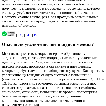
психологические расстройства, как результат – больной
получает не правильное и не эффективное лечение, которое
только усугубляет симптоматику основного заболевания.
Поэтому, крайне важно, раз в год проходить гормональные
тесты. Это позволит предупредить развитие заболеваний
щитовидной железы.
[
13
], [
14
], [
15
]
Опасно ли увеличение щитовидной железы?
Многих пациентов, которые впервые обратились к
эндокринологу, интересует вопрос, опасно ли увеличение
щитовидной железы? Да, увеличение свидетельствует о
патологических процессах в организме и нарушениях,
которые требуют лечения и наблюдению у врача. Как правило,
увеличение щитовидки свидетельствует о повышении
(гипертиреоз) или снижение (гипотиреоз) гормонов Т3, ТТГ и
Т3. Из-за недостатка гормонов, организм теряет энергию,
снижается двигательная активность, появляется слабость,
сонливость, отечность, повышенный уровень холестерина.
Увеличение щитовидки приводит к нарушениям
концентрации внимания, замедлению мышления и
нарушениям потенции.