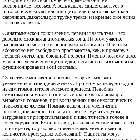
Это один из тех симптомов, которые больной не
воспринимает всерьез. А ведь кашель свидетельствует о
патологическом увеличении щитовидки, которая начинает
сдавливать дыхательную трубку трахеи и нервные окончания
голосовых связок.
С анатомической точки зрения, передняя часть тела – это
довольно сложная анатомическая зона. На этом участке
расположено много жизненно важных органов. При этом
абсолютно нет свободного пространства, как, к примеру, в
грудной клетке или брюшной полости. Именно поэтому, даже
малейшее увеличение щитовидки, негативно сказывается на
функционировании всей системы.
Существует множество причин, которые вызывают
увеличение щитовидной железы. При этом кашель, это один
из симптомов патологического процесса. Подобная
симптоматика может возникать из-за нехватки йода для
выработки гормонов, при воспалениях или онкологических
поражениях железы. Помимо кашля, при увеличении
щитовидной железы, больных начинает мучить удушье,
затруднения при проглатывании пищи, тяжесть в голове и
головокружения. Если щитовидная железа увеличилась из-за
гипотиреоза, то у больного значительно увеличивается
количество простудных заболеваний. Пациенты могут
страдать не только от увеличенной щитовидки, но и от частых