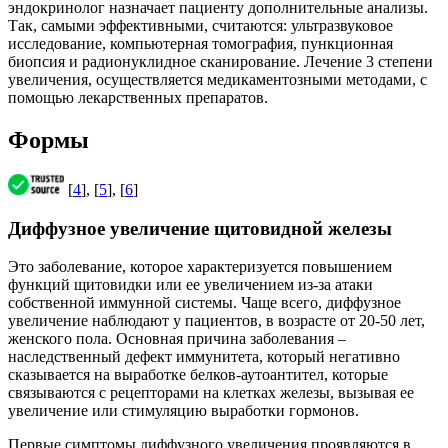
эндокринолог назначает пациенту дополнительные анализы.
Так, самыми эффективными, считаются: ультразвуковое
исследование, компьютерная томография, пункционная
биопсия и радионуклидное сканирование. Лечение 3 степени
увеличения, осуществляется медикаментозными методами, с
помощью лекарственных препаратов.
Формы
[
4
], [
5
], [
6
]
Диффузное увеличение щитовидной железы
Это заболевание, которое характеризуется повышением
функций щитовидки или ее увеличением из-за атаки
собственной иммунной системы. Чаще всего, диффузное
увеличение наблюдают у пациентов, в возрасте от 20-50 лет,
женского пола. Основная причина заболевания –
наследственный дефект иммунитета, который негативно
сказывается на выработке белков-аутоантител, которые
связываются с рецепторами на клетках железы, вызывая ее
увеличение или стимуляцию выработки гормонов.
Первые симптомы диффузного увеличения проявляются в