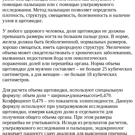
помощью пальпации или с помощью ультразвукового
исследования. Метод пальпации позволяет определить
плотность, структуру, смещаемость, болезненность и наличие
узлов в щитовидке.
У любого здорового человека, доли щитовидки не должны
превышать размеры ногтя на большом пальце руки. В норме,
железа должна быть безболезненной, нормальных размеров,
хорошо смещаться, иметь однородную структуру. Увеличение
объема может свидетельствовать о хронических заболеваниях,
вызванных недостатком йода или онкологических
поражениях долей или перешейка органа. Норма объема
щитовидки для мужчин составляет – не больше 25 кубических
сантиметров, а для женщин – не больше 18 кубических
сантиметров.
Для расчета объема щитовидки, используют специальную
формулу: объем доли = ширина•длина•высота•0,479.
Коэффициент 0,479 – это показатель эллипсоидности. Данную
формулу используют при ультразвуковом исследовании
щитовидки, измеряя каждую долю в отдельности для
получения общего объема органа. При этом размеры
перешейка не учитываются. Исходя из результатов расчетов,
ультразвукового исследования и пальпации, эндокринолог
назначает пациенту сдачу анализов для выяснения причины