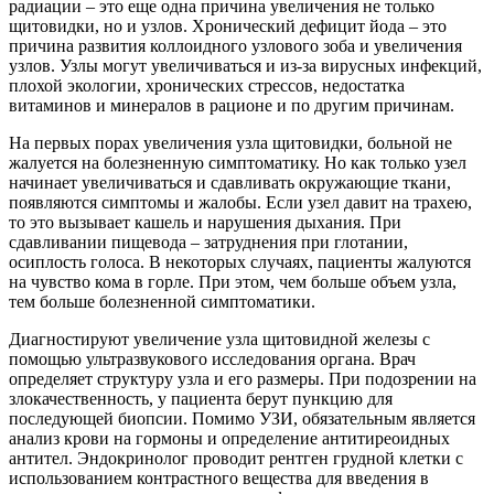
радиации – это еще одна причина увеличения не только
щитовидки, но и узлов. Хронический дефицит йода – это
причина развития коллоидного узлового зоба и увеличения
узлов. Узлы могут увеличиваться и из-за вирусных инфекций,
плохой экологии, хронических стрессов, недостатка
витаминов и минералов в рационе и по другим причинам.
На первых порах увеличения узла щитовидки, больной не
жалуется на болезненную симптоматику. Но как только узел
начинает увеличиваться и сдавливать окружающие ткани,
появляются симптомы и жалобы. Если узел давит на трахею,
то это вызывает кашель и нарушения дыхания. При
сдавливании пищевода – затруднения при глотании,
осиплость голоса. В некоторых случаях, пациенты жалуются
на чувство кома в горле. При этом, чем больше объем узла,
тем больше болезненной симптоматики.
Диагностируют увеличение узла щитовидной железы с
помощью ультразвукового исследования органа. Врач
определяет структуру узла и его размеры. При подозрении на
злокачественность, у пациента берут пункцию для
последующей биопсии. Помимо УЗИ, обязательным является
анализ крови на гормоны и определение антитиреоидных
антител. Эндокринолог проводит рентген грудной клетки с
использованием контрастного вещества для введения в