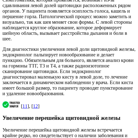
сдавливания левой долей щитовидки расположенных рядом
органов. У пациента появляется осиплость голоса, кашель и
першение горла. Патологический процесс можно заметить и
визуально, так как шея меняет свои формы. С левой стороны
наблюдается круглое образование, которое деформирует
шейную область, вызывает расстройства дыхания и боли в
шее.
Для диагностики увеличения левой доли щитовидной железы,
эндокринолог пальпирует новообразование и делает
пункцию. Обязательным для больного, является анализ крови
на гормоны ТТГ, Т3 и Т4, а также радиоизотопное
сканирование щитовидки. Если эндокринолог
диагностировал маленькую кисту в левой доле, то лечение
заключается в динамическом наблюдении у врача. Если киста
имеет большой размер, то пациенту проводят пунктирование
и удаление новообразования.
[
11
], [
12
]
Увеличение перешейка щитовидной железы
Увеличение перешейка щитовидной железы встречается
крайне редко, но свидетельствует о наличии заболевания и