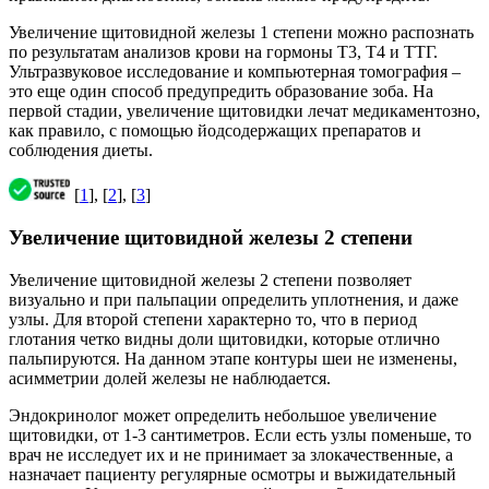
Увеличение щитовидной железы 1 степени можно распознать
по результатам анализов крови на гормоны Т3, Т4 и ТТГ.
Ультразвуковое исследование и компьютерная томография –
это еще один способ предупредить образование зоба. На
первой стадии, увеличение щитовидки лечат медикаментозно,
как правило, с помощью йодсодержащих препаратов и
соблюдения диеты.
[
1
], [
2
], [
3
]
Увеличение щитовидной железы 2 степени
Увеличение щитовидной железы 2 степени позволяет
визуально и при пальпации определить уплотнения, и даже
узлы. Для второй степени характерно то, что в период
глотания четко видны доли щитовидки, которые отлично
пальпируются. На данном этапе контуры шеи не изменены,
асимметрии долей железы не наблюдается.
Эндокринолог может определить небольшое увеличение
щитовидки, от 1-3 сантиметров. Если есть узлы поменьше, то
врач не исследует их и не принимает за злокачественные, а
назначает пациенту регулярные осмотры и выжидательный