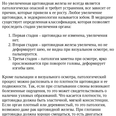
Но увеличенная щитовидная железа не всегда является
патологически опасной и требует устранения, все зависит от
причин, которые привели к ее росту. Любое увеличение
щитовидки, в эндокринологии называется зобом. В медицине
существует определенная классификация, которая позволяет
проследить стадии увеличения органа:
Первая стадия – щитовидка не изменена, увеличения
нет.
Вторая стадия – щитовидная железа увеличена, но не
деформирует шею, не видна при визуальном осмотре, но
пальпируется.
Третья стадия – патология заметна при осмотре, ярко
прослеживается при повороте головы, деформирует
изгибы шеи.
Кроме пальпации и визуального осмотра, патологический
процесс можно распознать и по плотности щитовидки и ее
подвижности. Так, если при сглатывании слюны возникают
болезненные ощущения, то это может свидетельствовать о
наличии узловых образований. Что касается плотности, то
щитовидка должна быть эластичной, мягкой консистенции.
Если орган плотный или деревянистый, то это патология,
возможно даже рак щитовидной железы. При глотании
щитовидка должна хорошо смещаться, то есть двигаться