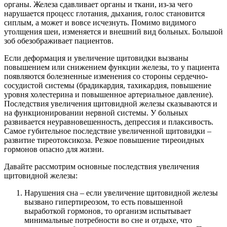
органы. Железа сдавливает органы и ткани, из-за чего
нарушается процесс глотания, дыхания, голос становится
сиплым, а может и вовсе исчезнуть. Помимо видимого
утолщения шеи, изменяется и внешний вид больных. Большой
зоб обезображивает пациентов.
Если деформация и увеличение щитовидки вызваны
повышением или снижением функции железы, то у пациента
появляются болезненные изменения со стороны сердечно-
сосудистой системы (брадикардия, тахикардия, повышение
уровня холестерина и повышенное артериальное давление).
Последствия увеличения щитовидной железы сказываются и
на функционировании нервной системы. У больных
развивается неуравновешенность, депрессия и плаксивость.
Самое губительное последствие увеличенной щитовидки –
развитие тиреотоксикоза. Резкое повышение тиреоидных
гормонов опасно для жизни.
Давайте рассмотрим основные последствия увеличения
щитовидной железы:
Нарушения сна – если увеличение щитовидной железы
вызвано гипертиреозом, то есть повышенной
выработкой гормонов, то организм испытывает
минимальные потребности во сне и отдыхе, что