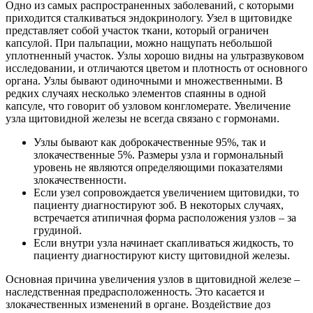
Одно из самых распространенных заболеваний, с которыми
приходится сталкиваться эндокринологу. Узел в щитовидке
представляет собой участок ткани, который ограничен
капсулой. При пальпации, можно нащупать небольшой
уплотненный участок. Узлы хорошо видны на ультразвуковом
исследовании, и отличаются цветом и плотность от основного
органа. Узлы бывают одиночными и множественными. В
редких случаях несколько элементов спаянны в одной
капсуле, что говорит об узловом конгломерате. Увеличение
узла щитовидной железы не всегда связано с гормонами.
Узлы бывают как доброкачественные 95%, так и
злокачественные 5%. Размеры узла и гормональный
уровень не являются определяющими показателями
злокачественности.
Если узел сопровождается увеличением щитовидки, то
пациенту диагностируют зоб. В некоторых случаях,
встречается атипичная форма расположения узлов – за
грудиной.
Если внутри узла начинает скапливаться жидкость, то
пациенту диагностируют кисту щитовидной железы.
Основная причина увеличения узлов в щитовидной железе –
наследственная предрасположенность. Это касается и
злокачественных изменений в органе. Воздействие доз