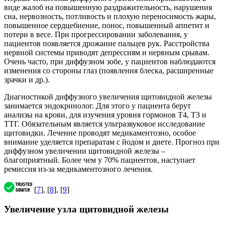
виде жалоб на повышенную раздражительность, нарушения
сна, нервозность, потливость и плохую переносимость жары,
повышенное сердцебиение, понос, повышенный аппетит и
потери в весе. При прогрессировании заболевания, у
пациентов появляется дрожание пальцев рук. Расстройства
нервной системы приводят депрессиям и нервным срывам.
Очень часто, при диффузном зобе, у пациентов наблюдаются
изменения со стороны глаз (появления блеска, расширенные
зрачки и др.).
Диагностикой диффузного увеличения щитовидной железы
занимается эндокринолог. Для этого у пациента берут
анализы на крови, для изучения уровня гормонов Т4, Т3 и
ТТГ. Обязательным является ультразвуковое исследование
щитовидки. Лечение проводят медикаментозно, особое
внимание уделяется препаратам с йодом и диете. Прогноз при
диффузном увеличении щитовидной железы –
благоприятный. Более чем у 70% пациентов, наступает
ремиссия из-за медикаментозного лечения.
[
7
], [
8
], [
9
]
Увеличение узла щитовидной железы