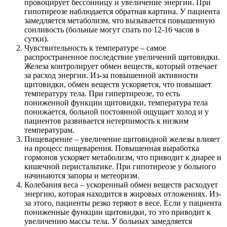
провоцирует бессонницу и увеличение энергии. При
гипотиреозе наблюдается обратная картина. У пациента
замедляется метаболизм, что вызывается повышенную
сонливость (больные могут спать по 12-16 часов в
сутки).
Чувствительность к температуре – самое
распространенное последствие увеличений щитовидки.
Железа контролирует обмен веществ, который отвечает
за расход энергии. Из-за повышенной активности
щитовидки, обмен веществ ускоряется, что повышает
температуру тела. При гипертиреозе, то есть
пониженной функции щитовидки, температура тела
понижается, больной постоянной ощущает холод и у
пациентов развивается нетерпимость к низким
температурам.
Пищеварение – увеличение щитовидной железы влияет
на процесс пищеварения. Повышенная выработка
гормонов ускоряет метаболизм, что приводит к диарее и
кишечной перистальтике. При гипотиреозе у больного
начинаются запоры и метеоризм.
Колебания веса – ускоренный обмен веществ расходует
энергию, которая находится в жировых отложениях. Из-
за этого, пациенты резко теряют в весе. Если у пациента
пониженные функции щитовидки, то это приводит к
увеличению массы тела. У больных замедляется