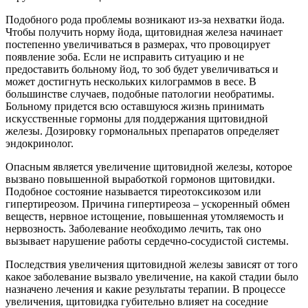
Подобного рода проблемы возникают из-за нехватки йода.
Чтобы получить норму йода, щитовидная железа начинает
постепенно увеличиваться в размерах, что провоцирует
появление зоба. Если не исправить ситуацию и не
предоставить больному йод, то зоб будет увеличиваться и
может достигнуть нескольких килограммов в весе. В
большинстве случаев, подобные патологии необратимы.
Больному придется всю оставшуюся жизнь принимать
искусственные гормоны для поддержания щитовидной
железы. Дозировку гормональных препаратов определяет
эндокринолог.
Опасным является увеличение щитовидной железы, которое
вызвано повышенной выработкой гормонов щитовидки.
Подобное состояние называется тиреотоксикозом или
гипертиреозом. Причина гипертиреоза – ускоренный обмен
веществ, нервное истощение, повышенная утомляемость и
нервозность. Заболевание необходимо лечить, так оно
вызывает нарушение работы сердечно-сосудистой системы.
Последствия увеличения щитовидной железы зависят от того
какое заболевание вызвало увеличение, на какой стадии было
назначено лечения и какие результаты терапии. В процессе
увеличения, щитовидка губительно влияет на соседние