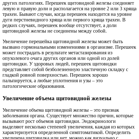
других патологиях. Перешеек щитовидной железы соединяет
левую и правую доли и располагается на уровне 2 или 3 хряща
трахеи. Бывают случаи, когда перешеек находится на уровне
дуги перстневидного хряща или первого хряща трахеи. В
редких случаях, перешеек вообще отсутствует, а доли
щитовидной железы не соединены между собой.
Увеличение перешейка щитовидной железы может быть
вызвано гормональными изменениями в организме. Перешеек
может пострадать в результате метастазирования из
опухолевого очага других органов или одной из долей
щитовидки. У здоровых людей, перешеек щитовидки
представляет собой безболезненную эластичную складку с
гладкой ровной поверхностью. Перешеек хорошо
пальпируется, а любые уплотнения и узы – это
патологические образования.
Увеличение объема щитовидной железы
Увеличение объема щитовидной железы – это признак
заболевания органа. Существует множество причин, которые
вызывают рост объемов щитовидки. Эндокринологи
выделяют несколько степеней увеличения, каждая из которых
характеризуется определенной симптоматикой. Определить
увеличена щитовидка или нет, можно как визуально с