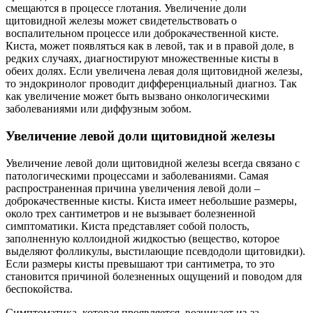
смещаются в процессе глотания. Увеличение доли
щитовидной железы может свидетельствовать о
воспалительном процессе или доброкачественной кисте.
Киста, может появляться как в левой, так и в правой доле, в
редких случаях, диагностируют множественные кисты в
обеих долях. Если увеличена левая доля щитовидной железы,
то эндокринолог проводит дифференциальный диагноз. Так
как увеличение может быть вызвано онкологическими
заболеваниями или диффузным зобом.
Увеличение левой доли щитовидной железы
Увеличение левой доли щитовидной железы всегда связано с
патологическими процессами и заболеваниями. Самая
распространенная причина увеличения левой доли –
доброкачественные кисты. Киста имеет небольшие размеры,
около трех сантиметров и не вызывает болезненной
симптоматики. Киста представляет собой полость,
заполненную коллоидной жидкостью (вещество, которое
выделяют фолликулы, выстилающие псевдодоли щитовидки).
Если размеры кисты превышают три сантиметра, то это
становится причиной болезненных ощущений и поводом для
беспокойства.
Симптоматика, которая проявляется, возникает из-за