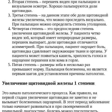
Вторая степень – перешеек виден при пальпации и
визуальном осмотре. Хорошо пальпируются доли
щитовидки.
Третья степень – на данном этапе обе доли щитовидной
железы увеличены, что можно проследить визуально.
При пальпации можно определить степень утолщения.
Четвертая степень – это предпоследняя степень
увеличения щитовидной железы. У пациента четко
виден зоб, который имеет неприродные размеры,
перешеек выпирает, доли щитовидки отличаются
асимметрией. При пальпации, пациент ощущает боль,
щитовидка сдавливает окружающие ткани и органы. У
пациента может появиться кашель, хриплость голоса и
ощущение першения или кома в горле.
Пятая степень – размеры зоба в несколько раз
превышают норму. Пальпация болезненна, но является
первым шагов для установления причины патологии.
Увеличение щитовидной железы 1 степени
Это начало патологического процесса. Как правило, на
первой стадии увеличение щитовидки не заметно и не
вызывает болезненных ощущений. В этот период заболевание
только начинает развиваться и при своевременной и
правильной диагностике, болезнь можно предупредить.