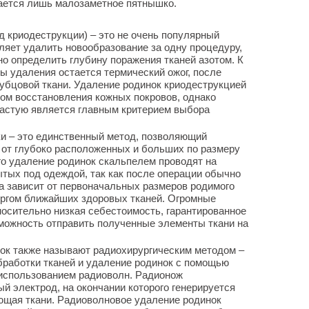
тается лишь малозаметное пятнышко.
д криодеструкции) – это не очень популярный
оляет удалить новообразование за одну процедуру,
но определить глубину поражения тканей азотом. К
ры удаления остается термический ожог, после
рубцовой ткани. Удаление родинок криодеструкцией
ом восстановления кожных покровов, однако
частую является главным критерием выбора
ки – это единственный метод, позволяющий
 от глубоко расположенных и больших по размеру
го удаление родинок скальпелем проводят на
ытых под одеждой, так как после операции обычно
а зависит от первоначальных размеров родимого
рургом ближайших здоровых тканей. Огромные
носительно низкая себестоимость, гарантированное
зможность отправить полученные элементы ткани на
ок также называют радиохирургическим методом –
бработки тканей и удаление родинок с помощью
 использованием радиоволн. Радионож
й электрод, на окончании которого генерируется
ющая ткани. Радиоволновое удаление родинок