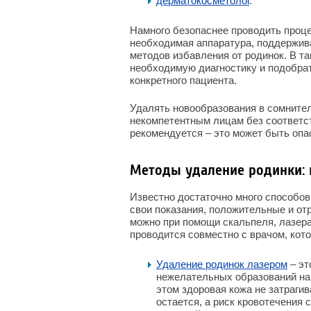
дерматокосметолог
.
Намного безопаснее проводить проце
необходимая аппаратура, поддержи
методов избавления от родинок. В т
необходимую диагностику и подобра
конкретного пациента.
Удалять новообразования в сомнител
некомпетентным лицам без соответс
рекомендуется – это может быть опа
Методы удаление родинки: 
Известно достаточно много способов
свои показания, положительные и от
можно при помощи скальпеля, лазер
проводится совместно с врачом, кот
Удаление родинок лазером
– эт
нежелательных образований на 
этом здоровая кожа не затраги
остается, а риск кровотечения 