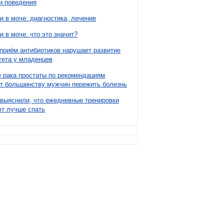
и поведения
и в моче: диагностика, лечение
и в моче: что это значит?
приём антибиотиков нарушает развитие
ета у младенцев
 рака простаты по рекомендациям
т большинству мужчин пережить болезнь
выяснили, что ежедневные тренировки
т лучше спать