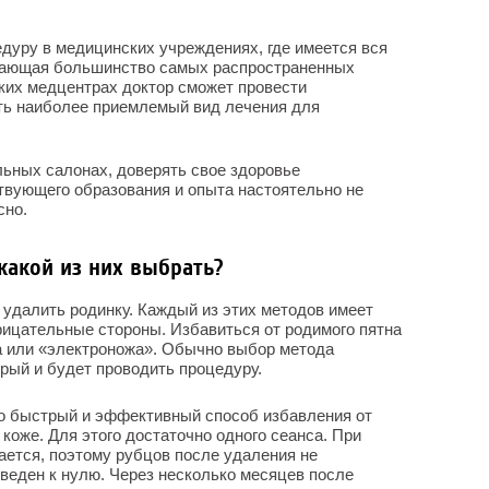
дуру в медицинских учреждениях, где имеется вся
вающая большинство самых распространенных
аких медцентрах доктор сможет провести
ть наиболее приемлемый вид лечения для
ьных салонах, доверять свое здоровье
твующего образования и опыта настоятельно не
сно.
какой из них выбрать?
 удалить родинку. Каждый из этих методов имеет
рицательные стороны. Избавиться от родимого пятна
а или «электроножа». Обычно выбор метода
орый и будет проводить процедуру.
о быстрый и эффективный способ избавления от
коже. Для этого достаточно одного сеанса. При
вается, поэтому рубцов после удаления не
сведен к нулю. Через несколько месяцев после