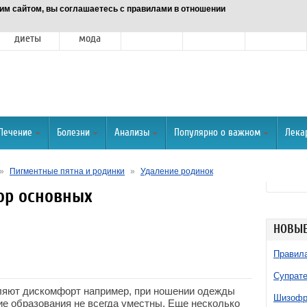
им сайтом, вы соглашаетесь с правилами в отношении
Питание и
Красота и
Отношения
Спорт
О портале
диеты
мода
Лечение
Болезни
Анализы
Популярно о важном
Лека
»
Пигментные пятна и родинки
»
Удаление родинок
ор основных
НОВЫЕ
Правила
Супрате
вляют дискомфорт например, при ношении одежды
Шизофре
ие образования не всегда уместны. Еще несколько