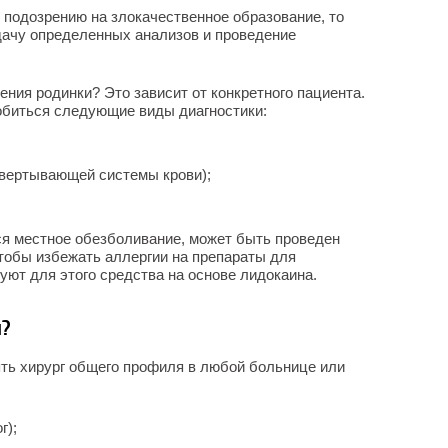
 подозрению на злокачественное образование, то
дачу определенных анализов и проведение
ния родинки? Это зависит от конкретного пациента.
обиться следующие виды диагностики:
свертывающей системы крови);
ся местное обезболивание, может быть проведен
тобы избежать аллергии на препараты для
уют для этого средства на основе лидокаина.
и?
ть хирург общего профиля в любой больнице или
г);