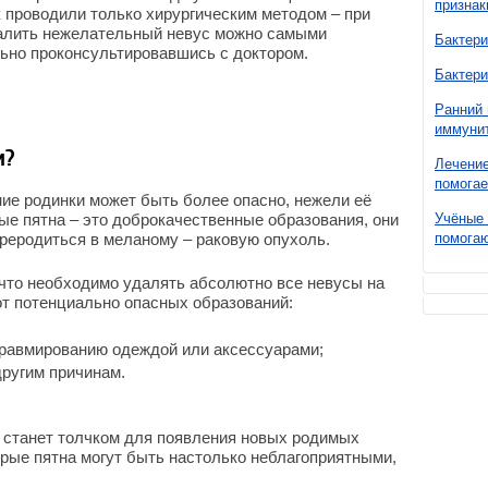
признак
 проводили только хирургическим методом – при
алить нежелательный невус можно самыми
Бактери
ьно проконсультировавшись с доктором.
Бактери
Ранний 
иммунит
и?
Лечение
помогае
ие родинки может быть более опасно, нежели её
мые пятна – это доброкачественные образования, они
Учёные 
реродиться в меланому – раковую опухоль.
помогаю
, что необходимо удалять абсолютно все невусы на
от потенциально опасных образований:
равмированию одеждой или аксессуарами;
ругим причинам.
я станет толчком для появления новых родимых
оторые пятна могут быть настолько неблагоприятными,