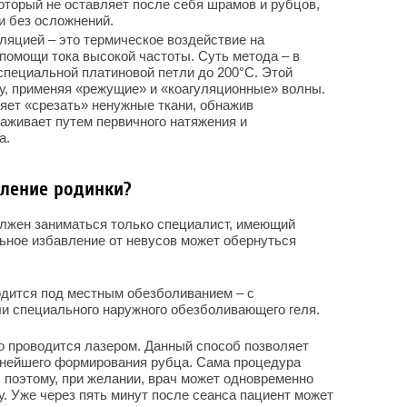
торый не оставляет после себя шрамов и рубцов,
и без осложнений.
ляцией – это термическое воздействие на
помощи тока высокой частоты. Суть метода – в
 специальной платиновой петли до 200°C. Этой
у, применяя «режущие» и «коагуляционные» волны.
яет «срезать» ненужные ткани, обнажив
заживает путем первичного натяжения и
а.
аление родинки?
олжен заниматься только специалист, имеющий
ьное избавление от невусов может обернуться
дится под местным обезболиванием – с
и специального наружного обезболивающего геля.
о проводится лазером. Данный способ позволяет
ьнейшего формирования рубца. Сама процедура
, поэтому, при желании, врач может одновременно
у. Уже через пять минут после сеанса пациент может