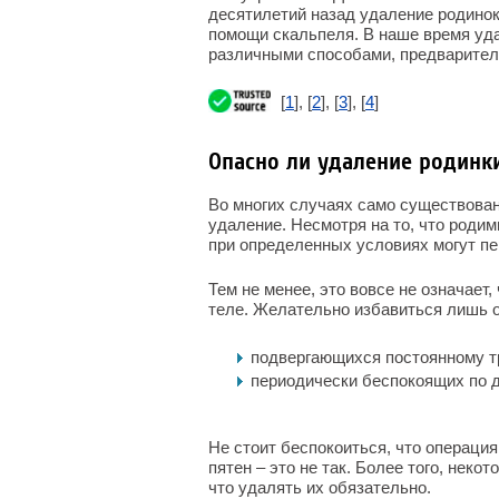
десятилетий назад удаление родинок
помощи скальпеля. В наше время уд
различными способами, предварител
[
1
], [
2
], [
3
], [
4
]
Опасно ли удаление родинк
Во многих случаях само существован
удаление. Несмотря на то, что роди
при определенных условиях могут пе
Тем не менее, это вовсе не означает
теле. Желательно избавиться лишь 
подвергающихся постоянному т
периодически беспокоящих по д
Не стоит беспокоиться, что операци
пятен – это не так. Более того, нек
что удалять их обязательно.