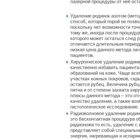
лазерной процедуры от неё ос
Удаление родинок азотом (мето
способ, который порой не позв
поскольку нет возможности точ
тому же, иногда после процеду
которого может остаться след 
отличается длительным период
низкая цена данного метода за
пациентов.
Хирургическое удаление родин
качественно избавить пациента
образований на коже. Чаще все
участках кожных покровов, скр
остается рубец. Величина рубц
пятна и от степени захвата хи
плюсы данного метода – это от
качество удаления, а также во
гистологическое исследование.
Радиоволновое удаление родин
это бесконтактная процедура о
радионожа то есть, удаление с
представляет собой специальны
энергия, нагревающая и испаря