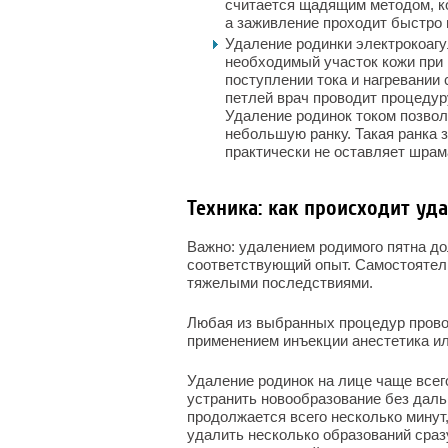
считается щадящим методом, ко
а заживление проходит быстро 
Удаление родинки электрокоагу
необходимый участок кожи при 
поступлении тока и нагревании
петлей врач проводит процедур
Удаление родинок током позвол
небольшую ранку. Такая ранка 
практически не оставляет шрам
Техника: как происходит уд
Важно: удалением родимого пятна д
соответствующий опыт. Самостоятел
тяжелыми последствиями.
Любая из выбранных процедур прово
применением инъекции анестетика ил
Удаление родинок на лице чаще всег
устранить новообразование без дал
продолжается всего несколько минут
удалить несколько образований сраз