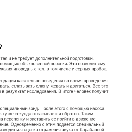
?
тая и не требует дополнительной подготовки.
 помощью обыкновенной воронки. Это позволит ему
никаких инородных тел, в том числе и серных пробок.
ендации касательно поведения во время проведения
ать, сглатывать слюну, жевать и двигаться. Все это
 в результат исследования. В итоге человек получит
 специальный зонд. После этого с помощью насоса
в ту же секунда отсасывается обратно. Таким
а перепонку и заставить ее прийти в движение.
ение. Одновременно с этим подается специальный
оизводиться оценка отражения звука от барабанной