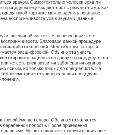
ться врачом. Самостоятельно человек вряд ли
ию процедуры ему выдают лист с результатами. Как
агодаря такой картинке можно оценить реальное
ена восприимчивость уха к звукам и данные
уки, различной частоты и на основании этого
 восприимчивости. Благодаря данной процедуре
каких-либо отклонений. Медработник, который
нимается расшифровкой. Обычно эта участь
жен отправить пациента на данную процедуру, если
 или же есть риск развития заболевания органов
ьно ясным, но только лишь для специалиста. На
. Тимпанометрия это универсальная процедура,
клонения.
ик кривой смещен влево. Обычно это является
в барабанной полости. После проведения
 с данными. На них находятся графики и описание.