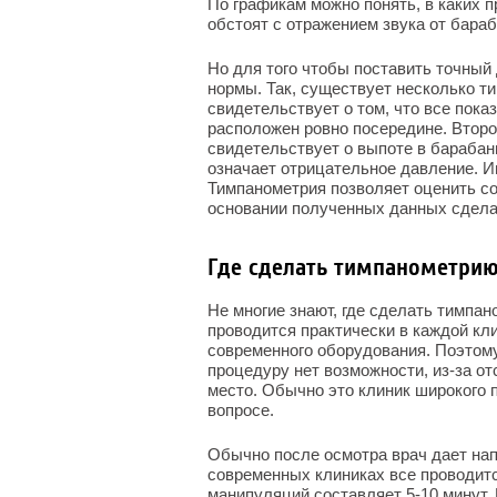
По графикам можно понять, в каких п
обстоят с отражением звука от бараб
Но для того чтобы поставить точный 
нормы. Так, существует несколько ти
свидетельствует о том, что все пока
расположен ровно посередине. Второй
свидетельствует о выпоте в барабанн
означает отрицательное давление. 
Тимпанометрия позволяет оценить со
основании полученных данных сдела
Где сделать тимпанометри
Не многие знают, где сделать тимпа
проводится практически в каждой кл
современного оборудования. Поэтому
процедуру нет возможности, из-за от
место. Обычно это клиник широкого 
вопросе.
Обычно после осмотра врач дает на
современных клиниках все проводитс
манипуляций составляет 5-10 минут.