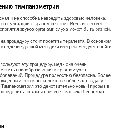
дению тимпанометрии
ная и не способна навредить здоровью человека.
з консультации с врачом не стоит. Ведь все люди
сприятия звуков органами слуха может быть разной.
 на процедуру стоит посетить терапевта. В основном
охождение данной методики или рекомендует пройти
пользуют эту процедуру. Ведь она очень
метить новообразования в среднем ухе и
аболеваний. Процедура полностью безопасна. Более
ожденным, что в несколько раз облегчает задачу
 Тимпанометрия это действительно новый прорыв в
 определить по какой причине человека беспокоят
ии