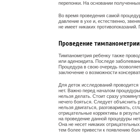
перепонки. На основании полученны
Во время проведения самой процеду
давление в ухе и, естественно, зве
не имеет никаких противопоказаний. 
Проведение тимпанометрии
Тимпанометрия ребенку также провод
или аденоидита. Последе заболевани
Процедура в свою очередь позволяет
заключение о возможности консерват
Для деток исследований проводится т
нет. Важно перед началом процедуры 
нельзя делать. Стоит сразу упомяну
нечего бояться. Следует объяснить 
нельзя двигаться, разговаривать, сг
отрицательные коррективы в результ
на проведение данной процедуры не
Она не несет никаких отрицательных
тем более привести к появлению бо