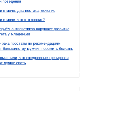
и поведения
и в моче: диагностика, лечение
и в моче: что это значит?
приём антибиотиков нарушает развитие
ета у младенцев
 рака простаты по рекомендациям
т большинству мужчин пережить болезнь
выяснили, что ежедневные тренировки
т лучше спать