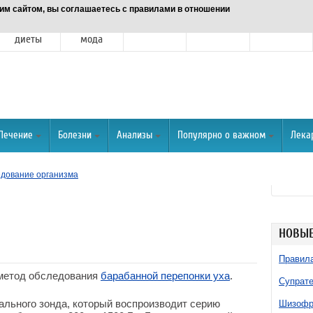
им сайтом, вы соглашаетесь с правилами в отношении
Питание и
Красота и
Отношения
Спорт
О портале
диеты
мода
Лечение
Болезни
Анализы
Популярно о важном
Лека
дование организма
НОВЫЕ
Правила
 метод обследования
барабанной перепонки уха
.
Супрате
ального зонда, который воспроизводит серию
Шизофре