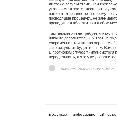
листок с результатами. Там изображ
указывается частот восприятия ухом
пациент отправляется к своему вра
проводящие процедуру, не занимают
проводиться абсолютно в любом мест
Тимпанометрия не требует никакой по
никаких дополнительных трат не буд
современной клинике на хорошем обо
зато результат будет точным. Важно
В противном случае тимпанометрия п
переделывать, а это уже дополнител
!
Обнаружили ошибку? Выделите ее и 
ilive.com.ua — информационный портал