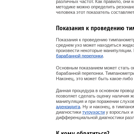
различных частот. Как правило, они 
методике можно определить резонан
человека этот показатель составляет
Показания к проведению т
Показания к проведению тимпанометр
среднем ухо может находиться жидко
произвести некоторые манипуляции.
барабанной перепонки
.
Основным показанием может стать о
барабанной перепонки. Тимпанометр
Наконец, это может быть какое-либо
Данная процедура в основном прово
позволяет сделать оценку наличия жи
манипуляция и при поражении слухово
аденоидита
. Ну и наконец, в тимпан
диагностики
тугоухости
у взрослых и
дифференциальной диагностики разл
К кому обратиться?