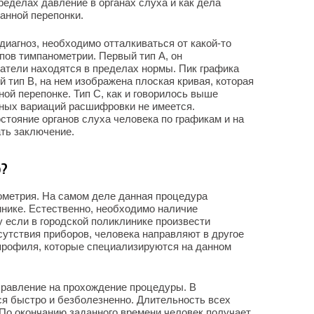
ределах давление в органах слуха и как дела
анной перепонки.
диагноз, необходимо отталкиваться от какой-то
пов тимпанометрии. Первый тип А, он
затели находятся в пределах нормы. Пик графика
 тип В, на нем изображена плоская кривая, которая
ой перепонке. Тип С, как и говорилось выше
Иных вариаций расшифровки не имеется.
стояние органов слуха человека по графикам и на
ть заключение.
ю?
нометрия. На самом деле данная процедура
инике. Естественно, необходимо наличие
 если в городской поликлинике произвести
сутствия приборов, человека направляют в другое
профиля, которые специализируются на данном
правление на прохождение процедуры. В
я быстро и безболезненно. Длительность всех
 По окончанию заданного времени человек получает