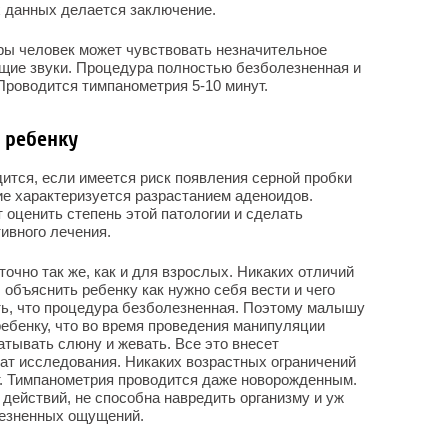
х данных делается заключение.
ры человек может чувствовать незначительное
нящие звуки. Процедура полностью безболезненная и
Проводится тимпанометрия 5-10 минут.
 ребенку
ится, если имеется риск появления серной пробки
е характеризуется разрастанием аденоидов.
 оценить степень этой патологии и сделать
ивного лечения.
очно так же, как и для взрослых. Никаких отличий
объяснить ребенку как нужно себя вести и чего
ть, что процедура безболезненная. Поэтому малышу
ребенку, что во время проведения манипуляции
латывать слюну и жевать. Все это внесет
ат исследования. Никаких возрастных ограничений
т. Тимпанометрия проводится даже новорожденным.
 действий, не способна навредить организму и уж
лезненных ощущений.