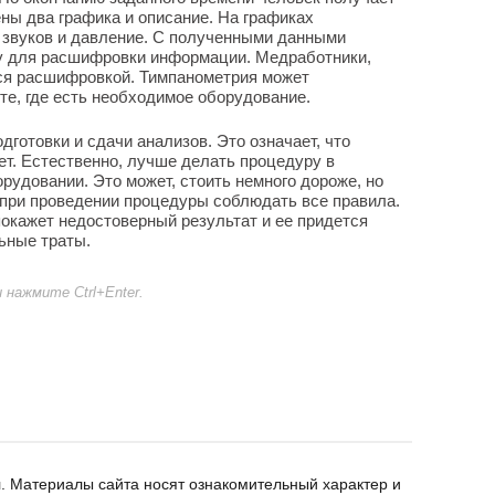
ены два графика и описание. На графиках
 звуков и давление. С полученными данными
чу для расшифровки информации. Медработники,
ся расшифровкой. Тимпанометрия может
е, где есть необходимое оборудование.
дготовки и сдачи анализов. Это означает, что
ет. Естественно, лучше делать процедуру в
рудовании. Это может, стоить немного дороже, но
 при проведении процедуры соблюдать все правила.
окажет недостоверный результат и ее придется
ьные траты.
нажмите Ctrl+Enter.
. Материалы сайта носят ознакомительный характер и