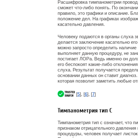
Расшифровка тимпанометрии проводи
сможет что-либо понять. По окончан
правило, это графики и описание. Бл
положение дел. На графиках изображ
касательно давления.
Человеку подаются в органы слуха зв
делается заключение касательно его
можно запросто определить наличие 
выполняет данную процедуру, не за
постигает ЛОРа. Ведь именно он дол
его беспокоят какие-либо отклонения
слуха. Результат получается предел
основании данных он ставит диагноз
которая позволит заметить любые от
[
5
], [
6
], [
7
]
Тимпанометрия тип С
Тимпанометрия тип с означает, что п
признаком отрицательного давления 
процедуры, человек получает листок