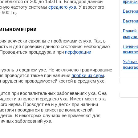
колеблются от 200 до 1500 Гц. Благодаря данной
признак
сную частоту системы
среднего уха
. У взрослого
Бактери
 900 Гц.
Бактери
импанометрии
Ранний 
иммунит
ия всячески связаны с проблемами слуха. Так, в
сть и для проверки данного состояния необходимо
Лечение
 Проводиться процедура и при
перфорации
помогае
Учёные 
помогаю
пухоль в среднем ухе. Не исключено травмирование
ия проводится также при наличии
пробки из серы
.
 нарушение проводимостей костей в среднем ухе.
дится при воспалительных заболеваниях уха. Она
дкости в полости среднего уха. Имеет место эта
го нерва. Проводят ее и у деток при наличии
ометрия проводится в качестве комплексной
 деток. В некоторых случаях ее применяют для
ичных заболеваний уха.