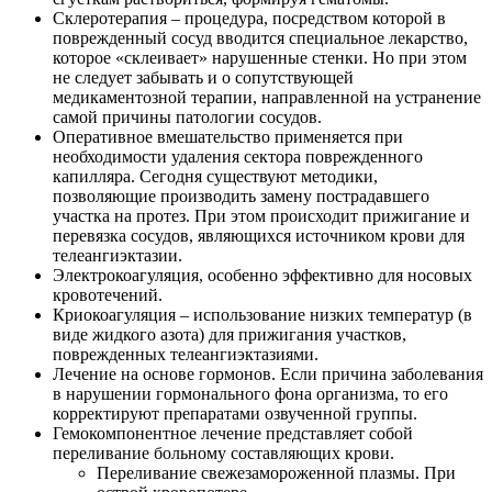
Склеротерапия – процедура, посредством которой в
поврежденный сосуд вводится специальное лекарство,
которое «склеивает» нарушенные стенки. Но при этом
не следует забывать и о сопутствующей
медикаментозной терапии, направленной на устранение
самой причины патологии сосудов.
Оперативное вмешательство применяется при
необходимости удаления сектора поврежденного
капилляра. Сегодня существуют методики,
позволяющие производить замену пострадавшего
участка на протез. При этом происходит прижигание и
перевязка сосудов, являющихся источником крови для
телеангиэктазии.
Электрокоагуляция, особенно эффективно для носовых
кровотечений.
Криокоагуляция – использование низких температур (в
виде жидкого азота) для прижигания участков,
поврежденных телеангиэктазиями.
Лечение на основе гормонов. Если причина заболевания
в нарушении гормонального фона организма, то его
корректируют препаратами озвученной группы.
Гемокомпонентное лечение представляет собой
переливание больному составляющих крови.
Переливание свежезамороженной плазмы. При