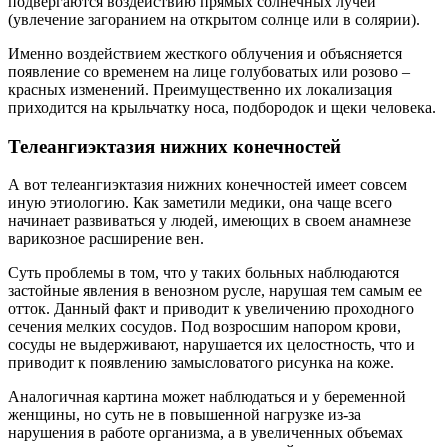
подвергаются воздействию прямых солнечных лучей
(увлечение загоранием на открытом солнце или в солярии).
Именно воздействием жесткого облучения и объясняется
появление со временем на лице голубоватых или розово –
красных изменений. Преимущественно их локализация
приходится на крыльчатку носа, подбородок и щеки человека.
Телеангиэктазия нижних конечностей
А вот телеангиэктазия нижних конечностей имеет совсем
иную этиологию. Как заметили медики, она чаще всего
начинает развиваться у людей, имеющих в своем анамнезе
варикозное расширение вен.
Суть проблемы в том, что у таких больных наблюдаются
застойные явления в венозном русле, нарушая тем самым ее
отток. Данный факт и приводит к увеличению проходного
сечения мелких сосудов. Под возросшим напором крови,
сосуды не выдерживают, нарушается их целостность, что и
приводит к появлению замысловатого рисунка на коже.
Аналогичная картина может наблюдаться и у беременной
женщины, но суть не в повышенной нагрузке из-за
нарушения в работе организма, а в увеличенных объемах