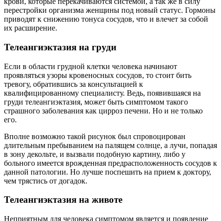
крови, которые перекачиваются системой, а так же в силу
перестройки организма женщины под новый статус. Гормоны
приводят к снижению тонуса сосудов, что и влечет за собой
их расширение.
Телеангиэктазия на груди
Если в области грудной клетки человека начинают
проявляться узоры кровеносных сосудов, то стоит бить
тревогу, обратившись за консультацией к
квалифицированному специалисту. Ведь, появившаяся на
груди телеангиэктазия, может быть симптомом такого
страшного заболевания как цирроз печени. Но и не только
его.
Вполне возможно такой рисунок был спровоцирован
длительным пребыванием на палящем солнце, а лучи, попадая
в зону декольте, и вызвали подобную картину, либо у
больного имеется врожденная предрасположенность сосудов к
данной патологии. Но лучше поспешить на прием к доктору,
чем трястись от догадок.
Телеангиэктазия на животе
Неприятным для человека симптомом является и появление