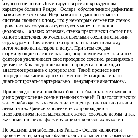
изучен и не понят. Доминирует версия о врожденном
характере болезни Рандю - Ослера, обусловленной дефектами
развития мезенхимы. Недоразвитость данного участка
системы сводится к тому, что у некоторых сегментов стенок
кровеносных сосудов отсутствуют мышечные ткани
(волокна). На таких отрезках, стенка практически состоит из
одного эндотелия, окруженная рыхлыми соединительными
структурами. Такая клиника приводит к значительному
истончению капилляров и венул. При этом сосуды,
формирующие телеангиэктазий, под влиянием тех или иных
факторов увеличивают свое проходное сечение, расширяясь в
диаметре. Как следствие данного процесса, происходит
анастомозирование с артериолами. Такой процесс идет
посредством капиллярных сегментов. Налицо начинают
диагностироваться артериально - венулярные анастомозы.
При исследовании подобных больных было так же выявлено
у них разрыхление соединительных тканей. В патологических
зонах наблюдалось увеличение концентрации гистиоцитов и
лейкоцитов. Данное заболевание сопровождается
недоразвитием потовыделяющих желез, сосочков дермы, а так
же снижение числа формирующихся волосяных луковиц.
Не редкими для заболевания Рандю - Ослера являются и
кровотечения, которые обусловлены повышенной ломкостью