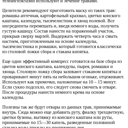
телеангиэктазии используют и лечение травами.
Целители рекомендуют приготовить маску из таких трав:
ромашка аптечная, картофельный крахмал, цветки конского
каштана, календула, тысячелистник и хвощ полевой. Все
ингредиенты перемешать и, введя немного воды, получить
густую кашицу. Состав нанести на пораженный участок,
прикрыв сверху марлей. Выдержать четверть часа и смыть
настоем, приготовленным на основе календулы,
тысячелистника и ромашки, который готовится классически
из столовой ложки сбора и стакана кипятка.
Еще один эффективный компресс готовится на базе сбора из
цветов конского каштана, календулы, пырея, ромашки и
хвоща. Столовую ложку сбора заливают стаканом кипятка и
проваривают минут пять на небольшом огоньке, отцеживают.
Используют как примочки, наложенные на 10 – 15 минут.
Если сукно подсохло, его следует снова смочить в отваре.
После процедуры нанести немного крема на основе
календулы.
Полезны так же будут отвары из данных трав, принимаемые
внутрь. Сюда можно еще добавить руту, фиалку трехцветную,
цветки бузины, вытяжку из конского каштана или руты,
принимаемые по 15—30 капель, разведенные половиной
стакана воды трижды на протяжении дня.