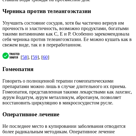
Черника против телеангоэктазии
Улучшить состояние сосудов, хотя бы частично вернув им
прочность и эластичность, возможно продуктами, богатыми
такими витаминами как С, Е и Р. Особенно зарекомендовала
себя черника против телеангоэктазии. Ее можно кушать как в
свежем виде, так и в переработанном.
[
58
], [
59
], [
60
]
Гомеопатия
Говорить о полноценной терапии гомеопатическими
препаратами можно лишь в случае длительного их приема.
Гомеопатия, представленная такими лекарствами как лахезис,
аурум йодатум, аурум металликум, абротанум, позволяет
восстановить циркуляцию в микрососудистом русле.
Оперативное лечение
Не последнее место в купировании заболевания отводится
более радикальным методикам. Оперативное лечение