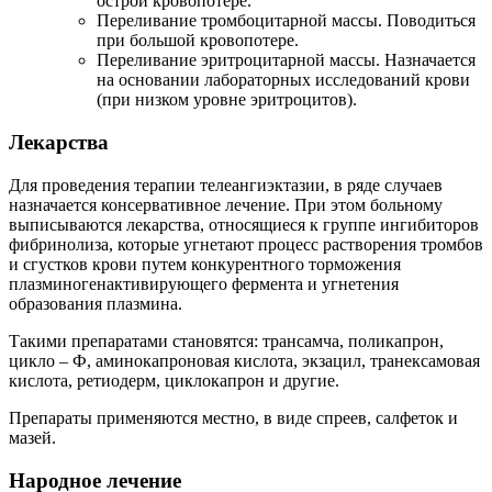
острой кровопотере.
Переливание тромбоцитарной массы. Поводиться
при большой кровопотере.
Переливание эритроцитарной массы. Назначается
на основании лабораторных исследований крови
(при низком уровне эритроцитов).
Лекарства
Для проведения терапии телеангиэктазии, в ряде случаев
назначается консервативное лечение. При этом больному
выписываются лекарства, относящиеся к группе ингибиторов
фибринолиза, которые угнетают процесс растворения тромбов
и сгустков крови путем конкурентного торможения
плазминогенактивирующего фермента и угнетения
образования плазмина.
Такими препаратами становятся: трансамча, поликапрон,
цикло – Ф, аминокапроновая кислота, экзацил, транексамовая
кислота, ретиодерм, циклокапрон и другие.
Препараты применяются местно, в виде спреев, салфеток и
мазей.
Народное лечение