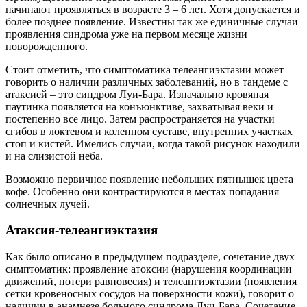
начинают проявляться в возрасте 3 – 6 лет. Хотя допускается и
более позднее появление. Известны так же единичные случаи
проявления синдрома уже на первом месяце жизни
новорожденного.
Стоит отметить, что симптоматика телеангиэктазии может
говорить о наличии различных заболеваний, но в тандеме с
атаксией – это синдром Луи-Бара. Изначально кровяная
паутинка появляется на конъюнктиве, захватывая веки и
постепенно все лицо. Затем распространяется на участки
сгибов в локтевом и коленном суставе, внутренних участках
стоп и кистей. Имелись случаи, когда такой рисунок находили
и на слизистой неба.
Возможно первичное появление небольших пятнышек цвета
кофе. Особенно они контрастируются в местах попадания
солнечных лучей.
Атаксия-телеангиэктазия
Как было описано в предыдущем подразделе, сочетание двух
симптоматик: проявление атоксии (нарушения координации
движений, потери равновесия) и телеангиэктазии (появления
сетки кровеносных сосудов на поверхности кожи), говорит о
наличии в анамнезе больного синдрома Луи-Бара. Сочетание