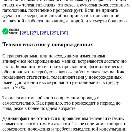
атаксия – телеангиэктазия, относясь к аутосомно-рецессивным
патологиям, постепенно прогрессирует. Если не принять
адекватные меры, они способны привести к повышенной
мышечной слабости, параличу, а, порой, и к смерти больного.
[
26
], [
27
], [
28
], [
29
], [
30
]
Телеангиэктазия у новорожденных
С транзиторными или переходящими изменениями
эпидермиса новорожденных медики встречаются достаточно
часто. Большинство из таких проявлений, физиологически
обоснованы и не требуют какого – либо вмешательства. Как
показывает статистика, телеангиэктазия у новорожденных
имеет достаточно высокую частоту и обличается в цифру
около 70 %.
Такие симптомы обычно со временем проходят
самостоятельно. Как правило, это происходит в период до
года, реже в более позднем возрасте.
Данный факт не относится к проявлениям телеангиэктазии,
совместно с симптомами атаксии. Такое сочетание говорит о
серьезности положения и требует немедленной консультации