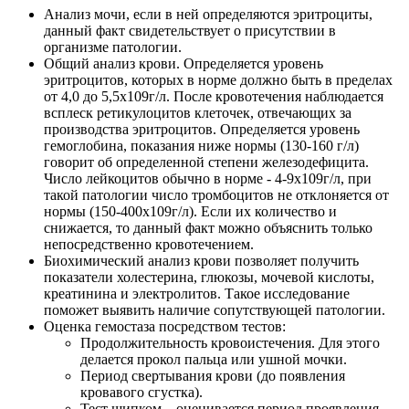
Анализ мочи, если в ней определяются эритроциты,
данный факт свидетельствует о присутствии в
организме патологии.
Общий анализ крови. Определяется уровень
эритроцитов, которых в норме должно быть в пределах
от 4,0 до 5,5х109г/л. После кровотечения наблюдается
всплеск ретикулоцитов клеточек, отвечающих за
производства эритроцитов. Определяется уровень
гемоглобина, показания ниже нормы (130-160 г/л)
говорит об определенной степени железодефицита.
Число лейкоцитов обычно в норме - 4-9х109г/л, при
такой патологии число тромбоцитов не отклоняется от
нормы (150-400х109г/л). Если их количество и
снижается, то данный факт можно объяснить только
непосредственно кровотечением.
Биохимический анализ крови позволяет получить
показатели холестерина, глюкозы, мочевой кислоты,
креатинина и электролитов. Такое исследование
поможет выявить наличие сопутствующей патологии.
Оценка гемостаза посредством тестов:
Продолжительность кровоистечения. Для этого
делается прокол пальца или ушной мочки.
Период свертывания крови (до появления
кровавого сгустка).
Тест щипком – оценивается период проявления