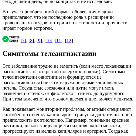
сегодняшний день, он до конца так и не исследован.
В случае приобретенной формы заболевания медики
предполагают, что не последнюю роль в расширении
кровеносных сосудов, потери их эластичности и прочности
играет гормон эстроген.
[
7
], [
8
], [
9
], [
10
], [
11
], [
12
]
Симптомы телеангиэктазии
Это заболевание трудно не заметить (если место локализации
располагается на открытой поверхности кожи). Симптомы
телеангиэктазии однотипны и формируются из
располагающихся близко к наружной дерме капиллярных
петель. Сосудистые звездочки или пятна могут иметь
различный оттенок: от фиолетово – синего до пурпурного.
При этом замечено, что с ходом времени цвет может меняться.
Как показывает мониторинг проблемы, опытный специалист
способен по оттенку капиллярного рисунка достаточно точно
предположить их этиологию. Например, тоненькие красные
паутинки, не контурирующиеся над поверхностью кожи,
прогрессируют из мелких капилляров и артериол. Тогда как