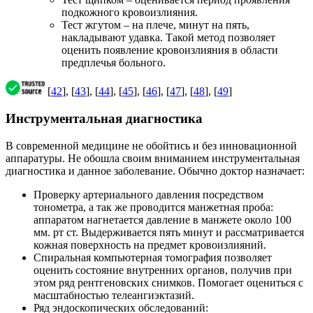
подкожного кровоизлияния.
Тест жгутом – на плече, минут на пять,
накладывают удавка. Такой метод позволяет
оценить появление кровоизлияния в области
предплечья больного.
[
42
], [
43
], [
44
], [
45
], [
46
], [
47
], [
48
], [
49
]
Инструментальная диагностика
В современной медицине не обойтись и без инновационной
аппаратуры. Не обошла своим вниманием инструментальная
диагностика и данное заболевание. Обычно доктор назначает:
Проверку артериального давления посредством
тонометра, а так же проводится манжетная проба:
аппаратом нагнетается давление в манжете около 100
мм. рт ст. Выдерживается пять минут и рассматривается
кожная поверхность на предмет кровоизлияний.
Спиральная компьютерная томография позволяет
оценить состояние внутренних органов, получив при
этом ряд рентгеновских снимков. Помогает оцениться с
масштабностью телеангиэктазий.
Ряд эндоскопических обследований: