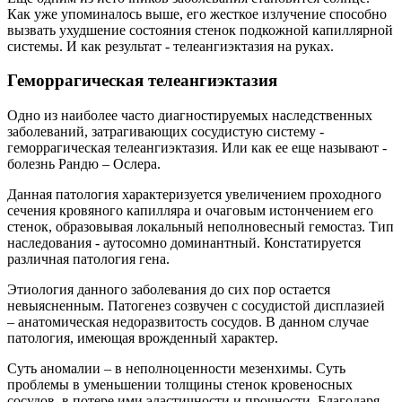
Как уже упоминалось выше, его жесткое излучение способно
вызвать ухудшение состояния стенок подкожной капиллярной
системы. И как результат - телеангиэктазия на руках.
Геморрагическая телеангиэктазия
Одно из наиболее часто диагностируемых наследственных
заболеваний, затрагивающих сосудистую систему -
геморрагическая телеангиэктазия. Или как ее еще называют -
болезнь Рандю – Ослера.
Данная патология характеризуется увеличением проходного
сечения кровяного капилляра и очаговым истончением его
стенок, образовывая локальный неполновесный гемостаз. Тип
наследования - аутосомно доминантный. Констатируется
различная патология гена.
Этиология данного заболевания до сих пор остается
невыясненным. Патогенез созвучен с сосудистой дисплазией
– анатомическая недоразвитость сосудов. В данном случае
патология, имеющая врожденный характер.
Суть аномалии – в неполноценности мезенхимы. Суть
проблемы в уменьшении толщины стенок кровеносных
сосудов, в потере ими эластичности и прочности. Благодаря