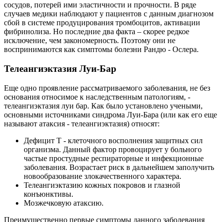
сосудов, потерей ими эластичности и прочности. В ряде
случаев медики наблюдают у пациентов с данным диагнозом
сбой в системе продуцирования тромбоцитов, активации
фибринолиза. Но последние два факта – скорее редкое
исключение, чем закономерность. Поэтому они не
воспринимаются как симптомы болезни Рандю - Ослера.
Телеангиэктазия Луи-Бар
Еще одно проявление рассматриваемого заболевания, не без
основания относимое к наследственным патологиям, -
телеангиэктазия луи бар. Как было установлено учеными,
основными источниками синдрома Луи-Бара (или как его еще
называют атаксия - телеангиэктазия) относят:
Дефицит Т - клеточного восполнения защитных сил
организма. Данный фактор провоцирует у больного
частые простудные респираторные и инфекционные
заболевания. Возрастает риск в дальнейшем заполучить
новообразование злокачественного характера.
Телеангиэктазию кожных покровов и глазной
конъюнктивы.
Мозжечковую атаксию.
Преимущественно первые симптомы данного заболевания