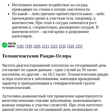
Негативное внешнее воздействие на сосуды,
приводящее их стенки к потере эластичности.
По какой – либо причине препятствуется какое – либо
прохождение крови к участкам тела, например, к
конечностям. При этом в сосудах начинается рост
давления и, следовательно, расширение сосудов. В
конечном итоге – застой крови и разрушение
капилляров.
[
18
], [
19
], [
20
], [
21
], [
22
], [
23
], [
24
], [
25
]
Телеангиэктазии Рандю-Ослера
Частота диагностированной патологии на сегодняшний день
составляет по одним данным - один случай на 50 тысяч
населения, по другим – на 16,5 тысяч. Телеангиэктазии рандю
ослера относятся к заболеваниям, имеющим врожденный
характер и принадлежащим к геморрагической группе
телеангиэктазий.
Аутосомно-доминантный тип проявления характеризуется
многочисленными очагами заболевания, захватывающего
кожные покровы и участки слизистой. При этом патогенез
данной патологии на сегодняшний день досконально не