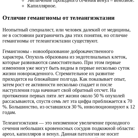
Увеличение проходного сечения венул – венозное.
Капиллярное.
Отличие гемангиомы от телеангиэктазии
Неопытный специалист, или человек далекий от медицины,
не в состоянии разграничить два этих понятия, но отличие
гемангиомы от телеангиэктазии существуют.
Гемангиомы - новообразование доброкачественного
характера. Опухоль образована из эндотелиальных клеток,
которые развиваются самостоятельно. При этом первые
изменения уже могут быть видны в первые несколько суток
жизни новорожденного. Стремительное их развитие
приходится на ближайшие полгода. Как показывает опыт,
затем рост ее активности несколько спадает и после
наступления года начинает свой обратный отсчет. На
протяжении первых пяти лет жизни около 50 % опухолей
рассасываются, спустя семь лет эта цифра приближается к 70
%. Большинство, из оставшихся 30 %, инволюционируют к 12
годам.
Телеангиэктазия — это неизменное увеличение проходного
сечения небольших кровеносных сосудов подкожной области:
ареол, капилляров и венул. Данная патология не носит