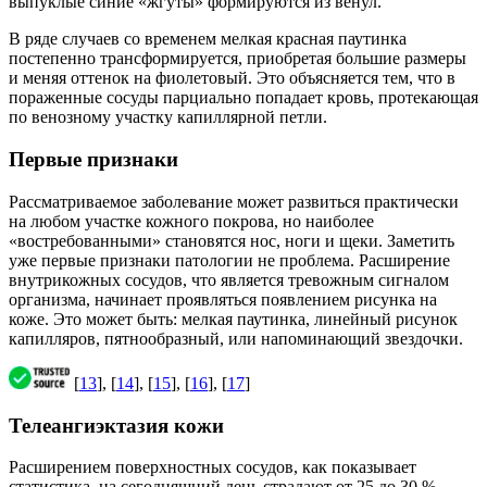
выпуклые синие «жгуты» формируются из венул.
В ряде случаев со временем мелкая красная паутинка
постепенно трансформируется, приобретая большие размеры
и меняя оттенок на фиолетовый. Это объясняется тем, что в
пораженные сосуды парциально попадает кровь, протекающая
по венозному участку капиллярной петли.
Первые признаки
Рассматриваемое заболевание может развиться практически
на любом участке кожного покрова, но наиболее
«востребованными» становятся нос, ноги и щеки. Заметить
уже первые признаки патологии не проблема. Расширение
внутрикожных сосудов, что является тревожным сигналом
организма, начинает проявляться появлением рисунка на
коже. Это может быть: мелкая паутинка, линейный рисунок
капилляров, пятнообразный, или напоминающий звездочки.
[
13
], [
14
], [
15
], [
16
], [
17
]
Телеангиэктазия кожи
Расширением поверхностных сосудов, как показывает
статистика, на сегодняшний день страдают от 25 до 30 %