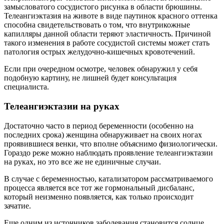
замысловатого сосудистого рисунка в области брюшины.
Телеангиэктазия на животе в виде паутинок красного оттенка
способна свидетельствовать о том, что внутрикожные
капилляры данной области теряют эластичность. Причиной
такого изменения в работе сосудистой системы может стать
патология острых желудочно-кишечных кровотечений.
Если при очередном осмотре, человек обнаружил у себя
подобную картину, не лишней будет консультация
специалиста.
Телеангиэктазии на руках
Достаточно часто в период беременности (особенно на
последних срока) женщина обнаруживает на своих ногах
проявившиеся венки, что вполне объяснимо физиологически.
Гораздо реже можно наблюдать проявление телеангиэктазии
на руках, но это все же не единичные случаи.
В случае с беременностью, катализатором рассматриваемого
процесса является все тот же гормональный дисбаланс,
который неизменно появляется, как только происходит
зачатие.
Еще одним из источников заболевания становится солнце.