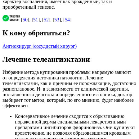
характер воспаления, имеет как врожденный, так и
приобретенный генезис.
[
50
], [
51
], [
52
], [
53
], [
54
]
К кому обратиться?
Ангиохирург (сосудистый хирург)
Лечение телеангиэктазии
Избрание метода купирования проблемы напрямую зависит
от определения источника патологии. Лечение
телеангиэктазии, как и причины ее порождающие, достаточно
разноплановое. И, в зависимости от клинической картины,
поставленного диагноза и определенного источника, доктор
выбирает тот метод, который, по его мнению, будет наиболее
эффективен.
Консервативное лечение сводится к сбрызгиванию
пораженной дермы специальными лекарственными
препаратами ингибиторов фибринолиза. Они купируют
кровотечение, не позволяя образовавшимся кровяным
сгусткам раствориться, формируя гематомы.