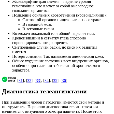
Железодифицитрая анемия – падение уровня
гемоглобина, что влечет за собой кислородное
голодание организма.
Появление обильных кровотечений (кровоизлияний):
Слизистой органов пищеварительного тракта.
В головной мозг.
В легочные ткани.
Возможен локальный или общий паралич тела.
Кровоизлияний в сетчатку глаза способно
спровоцировать потерю зрения.
Сметрельные случаи редки, но риск их развития
имеется.
Потеря сознания. Так называемая анемическая кома.
Общее ухудшение состояния всех внутренних органов,
особенно при наличии заболеваний хронического
характера.
[
31
], [
32
], [
33
], [
34
], [
35
], [
36
]
Диагностика телеангиэктазии
При выявлении любой патологии имеются свои методы и
инструменты. Первично диагностика телеангиэктазии
начинается с визуального осмотра пациента. После этого