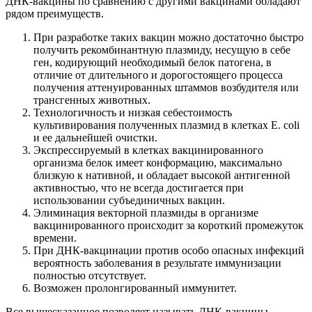
ДНК-вакцины по сравнению с другими вакцинами обладают
рядом преимуществ.
При разработке таких вакцин можно достаточно быстро
получить рекомбинантную плазмиду, несущую в себе
ген, кодирующий необходимый белок патогена, в
отличие от длительного и дорогостоящего процесса
получения аттенуированных штаммов возбудителя или
трансгенных животных.
Технологичность и низкая себестоимость
культивирования полученных плазмид в клетках Е. coli
и ее дальнейшей очистки.
Экспрессируемый в клетках вакцинированного
организма белок имеет конформацию, максимально
близкую к нативной, и обладает высокой антигенной
активностью, что не всегда достигается при
использовании субъединичных вакцин.
Элиминация векторной плазмиды в организме
вакцинированного происходит за короткий промежуток
времени.
При ДНК-вакцинации против особо опасных инфекций
вероятность заболевания в результате иммунизации
полностью отсутствует.
Возможен пролонгированный иммунитет.
Все вышесказанное позволяет называть ДНК-вакцины