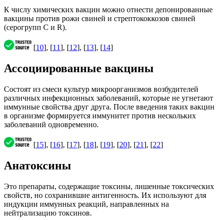
К числу химических вакцин можно отнести депонированные
вакцины против рожи свиней и стрептококкозов свиней
(серогрупп С и R).
[
10
], [
11
], [
12
], [
13
], [
14
]
Ассоциированные вакцины
Состоят из смеси культур микроорганизмов возбудителей
различных инфекционных заболеваний, которые не угнетают
иммунные свойства друг друга. После введения таких вакцин
в организме формируется иммунитет против нескольких
заболеваний одновременно.
[
15
], [
16
], [
17
], [
18
], [
19
], [
20
], [
21
], [
22
]
Анатоксины
Это препараты, содержащие токсины, лишенные токсических
свойств, но сохранившие антигенность. Их используют для
индукции иммунных реакций, направленных на
нейтрализацию токсинов.