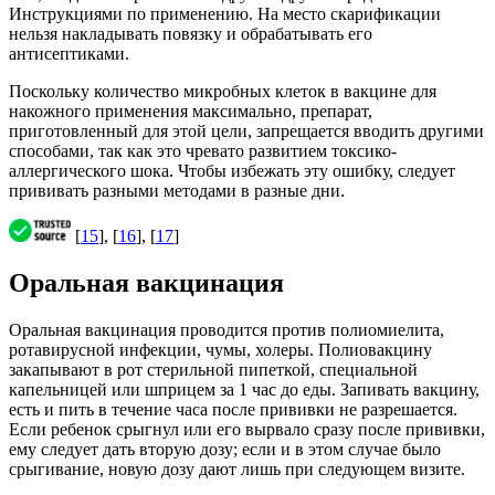
Инструкциями по применению. На место скарификации
нельзя накладывать повязку и обрабатывать его
антисептиками.
Поскольку количество микробных клеток в вакцине для
накожного применения максимально, препарат,
приготовленный для этой цели, запрещается вводить другими
способами, так как это чревато развитием токсико-
аллергического шока. Чтобы избежать эту ошибку, следует
прививать разными методами в разные дни.
[
15
], [
16
], [
17
]
Оральная вакцинация
Оральная вакцинация проводится против полиомиелита,
ротавирусной инфекции, чумы, холеры. Полиовакцину
закапывают в рот стерильной пипеткой, специальной
капельницей или шприцем за 1 час до еды. Запивать вакцину,
есть и пить в течение часа после прививки не разрешается.
Если ребенок срыгнул или его вырвало сразу после прививки,
ему следует дать вторую дозу; если и в этом случае было
срыгивание, новую дозу дают лишь при следующем визите.