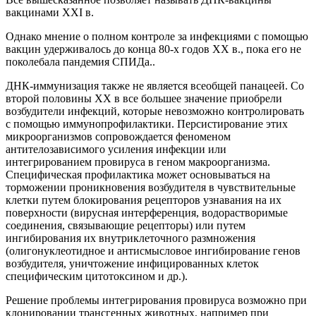
вакцинами XXI в.
Однако мнение о полном контроле за инфекциями с помощью
вакцин удерживалось до конца 80-х годов XX в., пока его не
поколебала пандемия СПИДа..
ДНК-иммунизация также не является всеобщей панацеей. Со
второй половины XX в все большее значение приобрели
возбудители инфекций, которые невозможно контролировать
с помощью иммунопрофилактики. Персистирование этих
микроорганизмов сопровождается феноменом
антителозависимого усиления инфекции или
интегрированием провируса в геном макроорганизма.
Специфическая профилактика может основываться на
торможении проникновения возбудителя в чувствительные
клетки путем блокирования рецепторов узнавания на их
поверхности (вирусная интерференция, водорастворимые
соединения, связывающие рецепторы) или путем
ингибирования их внутриклеточного размножения
(олигонуклеотидное и антисмысловое ингибирование генов
возбудителя, уничтожение инфицированных клеток
специфическим цитотоксином и др.).
Решение проблемы интегрирования провируса возможно при
клонировании трансгенных животных, например при