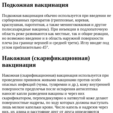
Подкожная вакцинация
Подкожная вакцинация обычно используется при введении не
сорбированных препаратов (гриппозные, коревая,
краснушная, паротитная, а также менингококковая и другие
полисахаридные вакцины). При инъекции в подлопаточную
область реже развиваются как местные, так и общие реакции,
но возможно введение и в область наружной поверхности
плеча (на границе верхней и средней трети). Иглу вводят под
углом приблизительно 45°.
Накожная (скарификационная)
вакцинация
Накожная (скарификационная) вакцинация используется при
проведении прививок живыми вакцинами против особо
опасных инфекций (чумы, туляремии и др.), кожу внутренней
поверхности предплечья после испарения антисептика
наносят капли разведения вакцины и через них
скарификатором, перпендикулярно к натянутой коже делают
поверхностные надрезы, по ходу которых должны выступать
лишь мелкие капельки крови. Число капель и надрезов через
них, их длина и расстояние друг от друга определяются