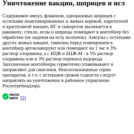
Уничтожение вакцин, шприцев и игл
Содержимое ампул, флаконов, одноразовых шприцев с
остатками инактивированных и живых коревой, паротитной
и краснушной вакцин, ИГ и сывороток выливается в
раковину; стекло, иглы и шприцы помещают в контейнер без
обработки (не надевая на иглу колпачок). Ампулы с остатками
других живых вакцин, тампоны перед помещением в
контейнер автоклавируют или помещают на 1 час в 3%
раствор хлорамина, а с БЦЖ и БЦЖ-М - в 5% раствор
хлорамина или в 3% раствор перекиси водорода.
Заполненные контейнеры герметично упаковывают и
направляют для сжигания. Неиспользованные серии
препаратов, в т.ч. с истекшим сроком годности следует
направлять на уничтожение в районное управление
Роспотребнадзора.
[
5
]