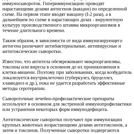
иммуносывороток. Гипериммунизацию проводят
нарастающими дозами антигенов (вакцин) по определенной
схеме. На первом этапе вводят вакцину (I-2 раза), а в
дальнейшем по схеме в нарастающих дозах - вирулентную
культуру производственного штамма микроорганизмов в
течение длительного времени.
Таким образом, в зависимости от вида иммунизирующего
антигена различают антибактериальные, антивирусные и
антитоксические сыворотки.
Известно, что антитела обезвреживают микроорганизмы,
токсины или вирусы в основном до их проникновения в
клетки-мишени. Поэтому при заболеваниях, когда возбудитель
локализуется внутриклеточно (туберкулез, бруцеллез,
хламидиоз и др.), пока не удается разработать эффективные
методы серотерапии.
Сывороточные лечебно-профилактические препараты
используют в основном для экстренной иммунопрофилактики
или устранения некоторых форм иммунодефицита.
Антитоксические сыворотки получают при иммунизации
крупных животных возрастающими дозами антитоксинов, а
затем и токсинов. Полученные сыворотки подвергаются