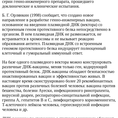
серии генно-инженерного препарата, прошедшего
доклинические и клинические испытания.
Б. Г. Орлянкин (1998) сообщает, что создано новое
направление в разработке генно-инженерных вакцин,
основанное на введении плазмидной ДНК (вектора) со
встроенным геном протективного белка непосредственно в
организм. В нем плазмидная ДНК не размножается, не
встраивается в хромосомы и не вызывает реакцию
образования антител. Плазмидная ДНК со встроенным
геномом протективного белка индуцирует полноценный
клеточный и гуморальный иммунный ответ.
На базе одного плазмидного вектора можно конструировать
различные ДНК-вакцины, меняя только ген, кодирующий
протективный белок. ДНК-вакцины обладают безопасностью
инактивированных вакцин и эффективностью живых. В
настоящее время сконструировано более 20 рекомбинантных
вакцин против различных болезней человека: вакцина против
бешенства, болезни Ауески, инфекционного ринотрахеита,
вирусной диареи, респираторно-синцитиальной инфекции,
гриппа А, гепатитов В и С, лимфоцитарного хориоменингита,
Т-клеточного лейкоза человека, герпесвирусной инфекции
человека и др.