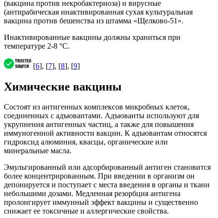
(вакцина против некробактериоза) и вирусные
(антирабическая инактивированная сухая культуральная
вакцина против бешенства из штамма «Щелково-51».
Инактивированные вакцины должны храниться при
температуре 2-8 °С.
[
6
], [
7
], [
8
], [
9
]
Химические вакцины
Состоят из антигенных комплексов микробных клеток,
соединенных с адъювантами. Адъюванты используют для
укрупнения антигенных частиц, а также для повышения
иммуногенной активности вакцин. К адъювантам относятся
гидроксид алюминия, квасцы, органические или
минеральные масла.
Эмульгированный или адсорбированный антиген становится
более концентрированным. При введении в организм он
депонируется и поступает с места введения в органы и ткани
небольшими дозами. Медленная резорбция антигена
пролонгирует иммунный эффект вакцины и существенно
снижает ее токсичные и аллергические свойства.