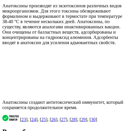
Анатоксины производят из экзотоксинов различных видов
микроорганизмов. Для этого токсины обезвреживают
формалином и выдерживают в термостате при температуре
38-40 °С в течение нескольких дней. Анатоксины, по
существу, являются аналогами инактивированных вакцин.
Они очищены от балластных веществ, адсорбированы и
концентрированы на гидрооксид алюминия. Адсорбенты
вводят в анатоксин для усиления адъювантных свойств.
Анатоксины создают антитоксический иммунитет, который
сохраняется продолжительное время.
[
23
], [
24
], [
25
], [
26
], [
27
], [
28
], [
29
], [
30
]