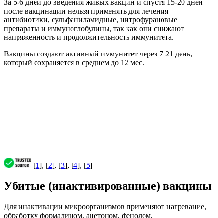
За 5-6 дней до введения живых вакцин и спустя 15-20 дней
после вакцинации нельзя применять для лечения
антибиотики, сульфаниламидные, нитрофурановые
препараты и иммуноглобулины, так как они снижают
напряженность и продолжительность иммунитета.
Вакцины создают активный иммунитет через 7-21 день,
который сохраняется в среднем до 12 мес.
[
1
], [
2
], [
3
], [
4
], [
5
]
Убитые (инактивированные) вакцины
Для инактивации микроорганизмов применяют нагревание,
обработку формалином, ацетоном, фенолом,