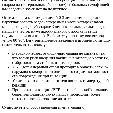
гидроксид («стерильных абсцессов»). У больных гемофилией
в/м введение заменяют на подкожное.
Оптимальным местом для детей 0-3 лет является передне-
наружная область бедра (латеральная часть четырехглавой
мышцы), а для детей старше 3 лет и взрослых - дельтовидная
мышца (участок ниже акромиального отростка и выше
подмышечной впадины). В обоих случаях иглу вводят под
углом 80-90°. Внутримышечное введение в ягодичную мышцу
нежелательно, поскольку:
В грудном возрасте ягодичная мышца не развита, так
что велик риск введения вакцины в жировую клетчатку
с образованием стойких инфильтратов.
У 5% детей нервный ствол проходит в области верхне-
наружного квадранта ягодицы, что создает возможность
его повреждения при инъекции.
Увеличивается частота и интенсивность температурной
реакции.
При введении вакцин (ВГВ, антирабической) в мышцу
бедра или дельтовидную мышцу происходит более
интенсивное образование антител.
Существует 2 способа введения иглы в мышцу: