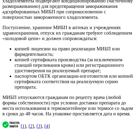
хладоэлементы подвергают кондиционированию (частичному
размораживанию) для предотвращения замораживания
адсорбированных МИБП при соприкосновении с
поверхностью замороженного хладоэлемента.
Поступление, хранение МИБП в аптеках и учреждениях
здравоохранения, отпуск их гражданам требуют соблюдением
«холодовой цепи» и должен сопровождаться:
копией лицензии на право реализации МИБП или
фармдеятельность;
копией сертификата производства (за исключением
станций переливания крови) или регистрационного
удостоверения на реализуемый препарат;
паспортом ОБТК организации-изготовителя или копией
сертификата соответствия на реализуемую серию
препарата.
МИБП отпускаются гражданам по рецепту врача (любой
формы собственности) при условии доставки препарата до
места использования в термоконтейнере или термосе со льдом
в сроки до 48 часов. На упаковке проставляется дата и время.
[
1
], [
2
], [
3
], [
4
]