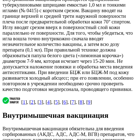
туберкулиновыми шприцами емкостью 1,0 мл и тонкими
иглами (№ 0415) с коротким срезом. Вакцину вводят на
границе верхней и средней трети наружной поверхности
плеча после предварительной обработки кожи 70° спиртом.
Иглу вводят срезом вверх в поверхностный слой кожи
параллельно ее поверхности. Для того, чтобы убедиться, что
игла вошла точно внутрикожно сначала вводят
незначительное количество вакцины, а затем всю дозу
препарата (0,1 мл). При правильной технике должна
образоваться папула белого цвета («лимонная корочка»)
диаметром 7-9 мм, которая исчезает через 15-20 мин. Не
допускается наложение повязки и обработка места введения
антисептиками. При введении БЦЖ или БЦЖ-М под кожу
развивается холодный абсцесс; при его появлении, особенно
повторном в учреждении необходимо срочно проверить
качество подготовки медперсонала, проводящего прививки.
[
1
], [
2
], [
3
], [
4
], [
5
], [
6
], [
7
], [
8
], [
9
]
Внутримышечная вакцинация
Внутримышечная вакцинация обязательна для введения
сорбированных (АКДС, АДС, АДС-М, ВГВ) препаратов, что
снижает риск развития гранулем - реакции на алюминия