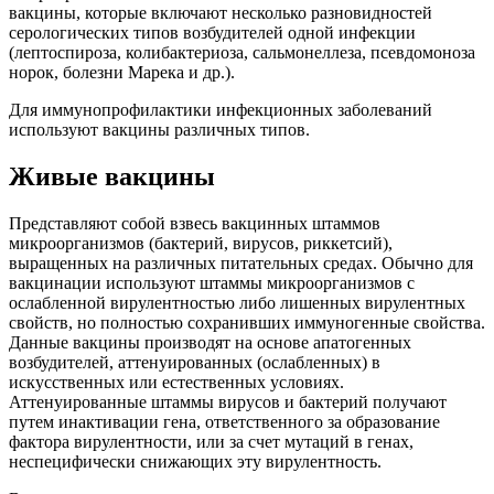
вакцины, которые включают несколько разновидностей
серологических типов возбудителей одной инфекции
(лептоспироза, колибактериоза, сальмонеллеза, псевдомоноза
норок, болезни Марека и др.).
Для иммунопрофилактики инфекционных заболеваний
используют вакцины различных типов.
Живые вакцины
Представляют собой взвесь вакцинных штаммов
микроорганизмов (бактерий, вирусов, риккетсий),
выращенных на различных питательных средах. Обычно для
вакцинации используют штаммы микроорганизмов с
ослабленной вирулентностью либо лишенных вирулентных
свойств, но полностью сохранивших иммуногенные свойства.
Данные вакцины производят на основе апатогенных
возбудителей, аттенуированных (ослабленных) в
искусственных или естественных условиях.
Аттенуированные штаммы вирусов и бактерий получают
путем инактивации гена, ответственного за образование
фактора вирулентности, или за счет мутаций в генах,
неспецифически снижающих эту вирулентность.