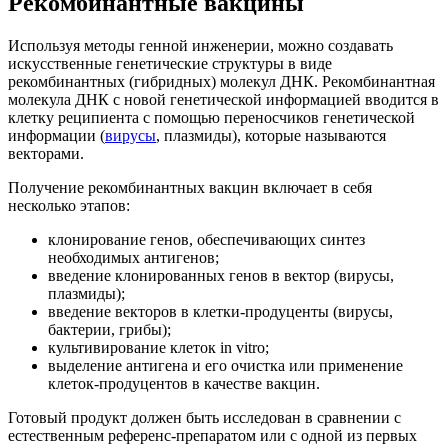
Рекомбинантные вакцины
Используя методы генной инженерии, можно создавать
искусственные генетические структуры в виде
рекомбинантных (гибридных) молекул ДНК. Рекомбинантная
молекула ДНК с новой генетической информацией вводится в
клетку реципиента с помощью переносчиков генетической
информации (
вирусы
, плазмиды), которые называются
векторами.
Получение рекомбинантных вакцин включает в себя
несколько этапов:
клонирование генов, обеспечивающих синтез
необходимых антигенов;
введение клонированных генов в вектор (вирусы,
плазмиды);
введение векторов в клетки-продуценты (вирусы,
бактерии, грибы);
культивирование клеток in vitro;
выделение антигена и его очистка или применение
клеток-продуцентов в качестве вакцин.
Готовый продукт должен быть исследован в сравнении с
естественным референс-препаратом или с одной из первых