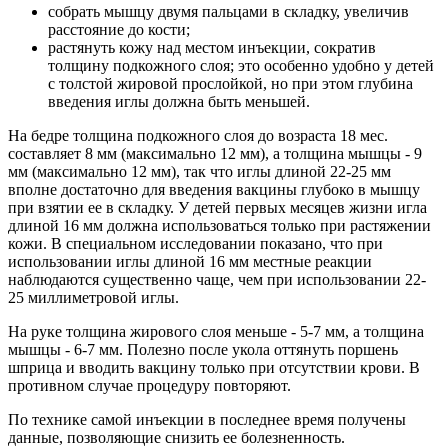
собрать мышцу двумя пальцами в складку, увеличив
расстояние до кости;
растянуть кожу над местом инъекции, сократив
толщину подкожного слоя; это особенно удобно у детей
с толстой жировой прослойкой, но при этом глубина
введения иглы должна быть меньшей.
На бедре толщина подкожного слоя до возраста 18 мес.
составляет 8 мм (максимально 12 мм), а толщина мышцы - 9
мм (максимально 12 мм), так что иглы длиной 22-25 мм
вполне достаточно для введения вакцины глубоко в мышцу
при взятии ее в складку. У детей первых месяцев жизни игла
длиной 16 мм должна использоваться только при растяжении
кожи. В специальном исследовании показано, что при
использовании иглы длиной 16 мм местные реакции
наблюдаются существенно чаще, чем при использовании 22-
25 миллиметровой иглы.
На руке толщина жирового слоя меньше - 5-7 мм, а толщина
мышцы - 6-7 мм. Полезно после укола оттянуть поршень
шприца и вводить вакцину только при отсутствии крови. В
противном случае процедуру повторяют.
По технике самой инъекции в последнее время получены
данные, позволяющие снизить ее болезненность.