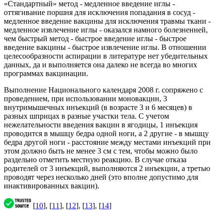
«Стандартный» метод - медленное введение иглы -
оттягивание поршня для исключения попадания в сосуд -
медленное введение вакцины для исключения травмы ткани -
медленное извлечение иглы - оказался намного болезненней,
чем быстрый метод - быстрое введение иглы - быстрое
введение вакцины - быстрое извлечение иглы. В отношении
целесообразности аспирации в литературе нет убедительных
данных, да и выполняется она далеко не всегда во многих
программах вакцинации.
Выполнение Национального календаря 2008 г. сопряжено с
проведением, при использовании моновакцин, 3
внутримышечных инъекций (в возрасте 3 и 6 месяцев) в
разных шприцах в разные участки тела. С учетом
нежелательности введения вакцин в ягодицы, 1 инъекция
проводится в мышцу бедра одной ноги, а 2 другие - в мышцу
бедра другой ноги - расстояние между местами инъекций при
этом должно быть не менее 3 см с тем, чтобы можно было
раздельно отметить местную реакцию. В случае отказа
родителей от 3 инъекций, выполняются 2 инъекции, а третью
проводят через несколько дней (это вполне допустимо для
инактивированных вакцин).
[
10
], [
11
], [
12
], [
13
], [
14
]