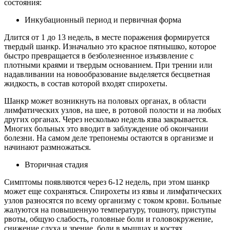
состояния:
Инкубационный период и первичная форма
Длится от 1 до 13 недель, в месте поражения формируется
твердый шанкр. Изначально это красное пятнышко, которое
быстро превращается в безболезненное изъязвление с
плотными краями и твердым основанием. При трении или
надавливании на новообразование выделяется бесцветная
жидкость, в состав которой входят спирохеты.
Шанкр может возникнуть на половых органах, в области
лимфатических узлов, на шее, в ротовой полости и на любых
других органах. Через несколько недель язва закрывается.
Многих больных это вводит в заблуждение об окончании
болезни. На самом деле трепонемы остаются в организме и
начинают размножаться.
Вторичная стадия
Симптомы появляются через 6-12 недель, при этом шанкр
может еще сохраняться. Спирохеты из язвы и лимфатических
узлов разносятся по всему организму с током крови. Больные
жалуются на повышенную температуру, тошноту, приступы
рвоты, общую слабость, головные боли и головокружение,
снижение слуха и зрение, боли в мышцах и костях.