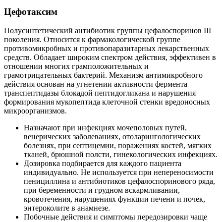
Цефотаксим
Полусинтетический антибиотик группы цефалоспоринов III
поколения. Относится к фармакологической группе
противомикробных и противопаразитарных лекарственных
средств. Обладает широким спектром действия, эффективен в
отношении многих грамположительных и
грамотрицательных бактерий. Механизм антимикробного
действия основан на угнетении активности фермента
транспептидазы блокадой пептидогликана и нарушения
формирования мукопептида клеточной стенки вредоносных
микроорганизмов.
Назначают при инфекциях мочеполовых путей,
венерических заболеваниях, отоларингологических
болезнях, при септицемии, поражениях костей, мягких
тканей, брюшной полсти, гинекологических инфекциях.
Дозировка подбирается для каждого пациента
индивидуально. Не используется при непереносимости
пенициллина и антибиотиков цефалоспоринового ряда,
при беременности и грудном вскармливании,
кровотечения, нарушениях функции печени и почек,
энтероколите в анамнезе.
Побочные действия и симптомы передозировки чаще