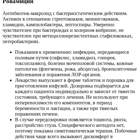
Ровамицин
Антибиотик-макролид с бактериостатическим действием.
Активен в отношении стрептококков, менингококков,
хламидии, кампилобактеры, лептоспиры. Умеренно
чувствителен при бактероидах и холерном вибрионе, не
чувствителен при метициллинрезистентных стафилококках,
энтеробактериях.
Показания к применению: инфекции, передающиеся
половым путем (сифилис, хламидиоз, гонорея,
токсоплазмоз), болезни мочеполовой системы, кожные
патологии (флегмоны, рожа, абсцессы), бронхолегочные
заболевания и поражения ЛОР-органов.
Лекарство выпускают в форме таблеток и порошка для
приготовления инфузий. Дозировка подбирается для
каждого пациента индивидуально и зависит от тяжести
состояния, требующего лечения. Не используют при
непереносимости его компонентов, в период
беременности и лактации, а также при тяжелых
поражениях печени.
В случае передозировки появляется тошнота, рвота,
расстройство стула. Специфического антидота нет,
поэтому показана симптоматическая терапия. Побочные
действия чаще всего вызывают дискомфорт в