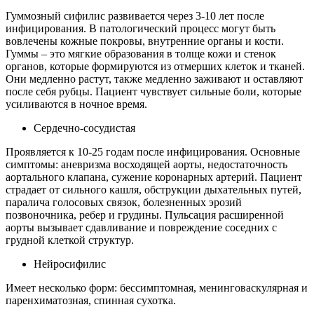
Гуммозный сифилис развивается через 3-10 лет после
инфицирования. В патологический процесс могут быть
вовлечены кожные покровы, внутренние органы и кости.
Гуммы – это мягкие образования в толще кожи и стенок
органов, которые формируются из отмерших клеток и тканей.
Они медленно растут, также медленно заживают и оставляют
после себя рубцы. Пациент чувствует сильные боли, которые
усиливаются в ночное время.
Сердечно-сосудистая
Проявляется к 10-25 годам после инфицирования. Основные
симптомы: аневризма восходящей аорты, недостаточность
аортального клапана, сужение коронарных артерий. Пациент
страдает от сильного кашля, обструкции дыхательных путей,
паралича голосовых связок, болезненных эрозий
позвоночника, ребер и грудины. Пульсация расширенной
аорты вызывает сдавливание и повреждение соседних с
грудной клеткой структур.
Нейросифилис
Имеет несколько форм: бессимптомная, менинговаскулярная и
паренхиматозная, спинная сухотка.