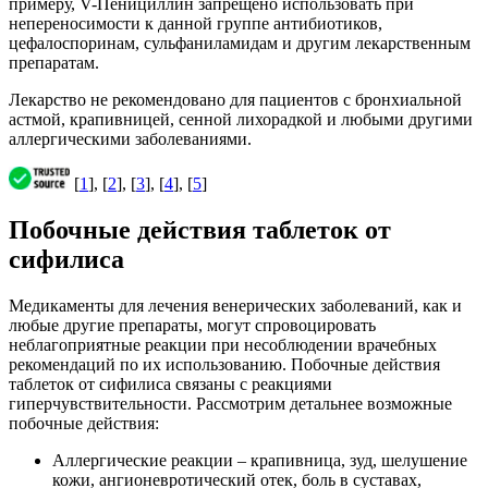
примеру, V-Пенициллин запрещено использовать при
непереносимости к данной группе антибиотиков,
цефалоспоринам, сульфаниламидам и другим лекарственным
препаратам.
Лекарство не рекомендовано для пациентов с бронхиальной
астмой, крапивницей, сенной лихорадкой и любыми другими
аллергическими заболеваниями.
[
1
], [
2
], [
3
], [
4
], [
5
]
Побочные действия таблеток от
сифилиса
Медикаменты для лечения венерических заболеваний, как и
любые другие препараты, могут спровоцировать
неблагоприятные реакции при несоблюдении врачебных
рекомендаций по их использованию. Побочные действия
таблеток от сифилиса связаны с реакциями
гиперчувствительности. Рассмотрим детальнее возможные
побочные действия:
Аллергические реакции – крапивница, зуд, шелушение
кожи, ангионевротический отек, боль в суставах,