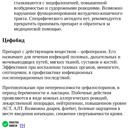
сталкиваются с энцефалопатией, повышенной
возбудимостью и судорожными реакциями. Возможно
нарушение функционирования желудочно-кишечного
тракта. Специфического антидота нет, рекомендуется
прекратить принимать препарат и обратиться за
медицинской помощью.
Цефобид
Препарат с действующим веществом – цефоперазон. Его
назначают для лечения инфекций половых, дыхательных и
мочевыводящих путей, мягких тканей, суставов и костей.
Эффективен при воспалении тазовых органов, менингите,
септицемии, в профилактике инфекционных
послеоперационных последствий.
Противопоказан при непереносимости цефалоспоринов, в
период беременности и лактации. Побочные действия
проявляются в виде кожных аллергических реакций,
лекарственной лихорадки, нейтропении, повышенном уровне
АСТ, АЛТ. Возможна диарея, флебит, болевые ощущения в
месте введения инъекции, снижение свертываемости крови.
[
9
]