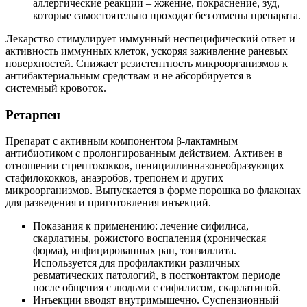
аллергические реакции – жжение, покраснение, зуд,
которые самостоятельно проходят без отмены препарата.
Лекарство стимулирует иммунный неспецифический ответ и
активность иммунных клеток, ускоряя заживление раневых
поверхностей. Снижает резистентность микроорганизмов к
антибактериальным средствам и не абсорбируется в
системный кровоток.
Ретарпен
Препарат с активным компонентом β-лактамным
антибиотиком с пролонгированным действием. Активен в
отношении стрептококков, пенициллинназонеобразующих
стафилококков, анаэробов, трепонем и других
микроорганизмов. Выпускается в форме порошка во флаконах
для разведения и приготовления инъекций.
Показания к применению: лечение сифилиса,
скарлатины, рожистого воспаления (хроническая
форма), инфицированных ран, тонзиллита.
Используется для профилактики различных
ревматических патологий, в постконтактом периоде
после общения с людьми с сифилисом, скарлатиной.
Инъекции вводят внутримышечно. Суспензионный