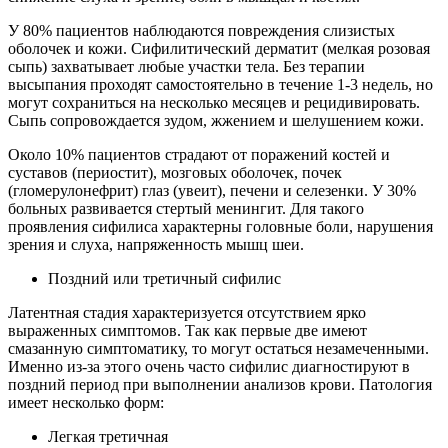
У 80% пациентов наблюдаются повреждения слизистых
оболочек и кожи. Сифилитический дерматит (мелкая розовая
сыпь) захватывает любые участки тела. Без терапии
высыпания проходят самостоятельно в течение 1-3 недель, но
могут сохраниться на несколько месяцев и рецидивировать.
Сыпь сопровождается зудом, жжением и шелушением кожи.
Около 10% пациентов страдают от поражений костей и
суставов (периостит), мозговых оболочек, почек
(гломерулонефрит) глаз (увеит), печени и селезенки. У 30%
больных развивается стертый менингит. Для такого
проявления сифилиса характерны головные боли, нарушения
зрения и слуха, напряженность мышц шеи.
Поздний или третичный сифилис
Латентная стадия характеризуется отсутствием ярко
выраженных симптомов. Так как первые две имеют
смазанную симптоматику, то могут остаться незамеченными.
Именно из-за этого очень часто сифилис диагностируют в
поздний период при выполнении анализов крови. Патология
имеет несколько форм:
Легкая третичная