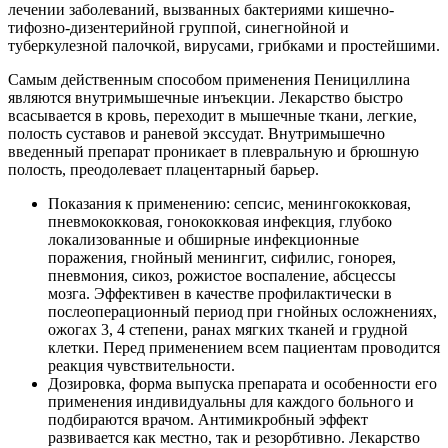
лечении заболеваний, вызванных бактериями кишечно-
тифозно-дизентерийной группой, синегнойной и
туберкулезной палочкой, вирусами, грибками и простейшими.
Самым действенным способом применения Пенициллина
являются внутримышечные инъекции. Лекарство быстро
всасывается в кровь, переходит в мышечные ткани, легкие,
полость суставов и раневой экссудат. Внутримышечно
введенный препарат проникает в плевральную и брюшную
полость, преодолевает плацентарный барьер.
Показания к применению: сепсис, менингококковая,
пневмококковая, гонококковая инфекция, глубоко
локализованные и обширные инфекционные
поражения, гнойный менингит, сифилис, гонорея,
пневмония, сикоз, рожистое воспаление, абсцессы
мозга. Эффективен в качестве профилактически в
послеоперационный период при гнойных осложнениях,
ожогах 3, 4 степени, ранах мягких тканей и грудной
клетки. Перед применением всем пациентам проводится
реакция чувствительности.
Дозировка, форма выпуска препарата и особенности его
применения индивидуальны для каждого больного и
подбираются врачом. Антимикробный эффект
развивается как местно, так и резорбтивно. Лекарство