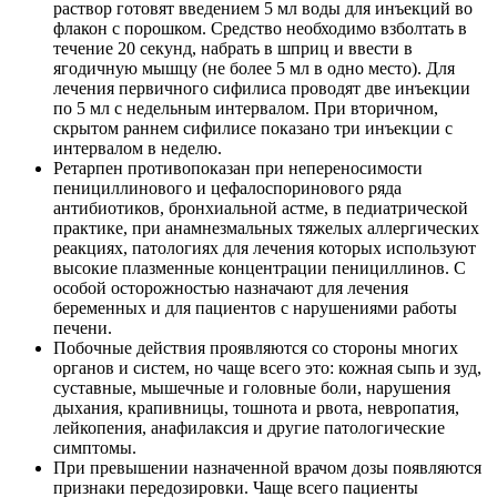
раствор готовят введением 5 мл воды для инъекций во
флакон с порошком. Средство необходимо взболтать в
течение 20 секунд, набрать в шприц и ввести в
ягодичную мышцу (не более 5 мл в одно место). Для
лечения первичного сифилиса проводят две инъекции
по 5 мл с недельным интервалом. При вторичном,
скрытом раннем сифилисе показано три инъекции с
интервалом в неделю.
Ретарпен противопоказан при непереносимости
пенициллинового и цефалоспоринового ряда
антибиотиков, бронхиальной астме, в педиатрической
практике, при анамнезмальных тяжелых аллергических
реакциях, патологиях для лечения которых используют
высокие плазменные концентрации пенициллинов. С
особой осторожностью назначают для лечения
беременных и для пациентов с нарушениями работы
печени.
Побочные действия проявляются со стороны многих
органов и систем, но чаще всего это: кожная сыпь и зуд,
суставные, мышечные и головные боли, нарушения
дыхания, крапивницы, тошнота и рвота, невропатия,
лейкопения, анафилаксия и другие патологические
симптомы.
При превышении назначенной врачом дозы появляются
признаки передозировки. Чаще всего пациенты