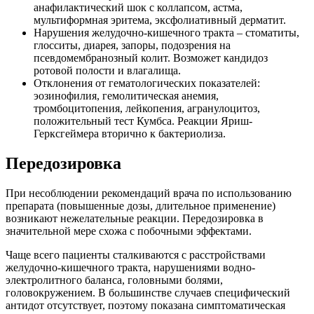
анафилактический шок с коллапсом, астма,
мультиформная эритема, эксфолиативный дерматит.
Нарушения желудочно-кишечного тракта – стоматиты,
глосситы, диарея, запоры, подозрения на
псевдомембранозный колит. Возможет кандидоз
ротовой полости и влагалища.
Отклонения от гематологических показателей:
эозинофилия, гемолитическая анемия,
тромбоцитопения, лейкопения, агранулоцитоз,
положительный тест Кумбса. Реакции Яриш-
Герксгеймера вторично к бактериолиза.
Передозировка
При несоблюдении рекомендаций врача по использованию
препарата (повышенные дозы, длительное применение)
возникают нежелательные реакции. Передозировка в
значительной мере схожа с побочными эффектами.
Чаще всего пациенты сталкиваются с расстройствами
желудочно-кишечного тракта, нарушениями водно-
электролитного баланса, головными болями,
головокружением. В большинстве случаев специфический
антидот отсутствует, поэтому показана симптоматическая