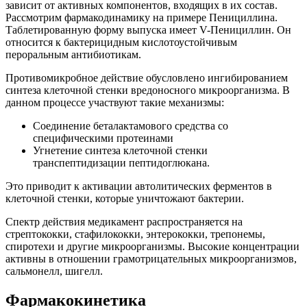
зависит от активных компонентов, входящих в их состав.
Рассмотрим фармакодинамику на примере Пенициллина.
Таблетированную форму выпуска имеет V-Пенициллин. Он
относится к бактерицидным кислотоустойчивым
пероральным антибиотикам.
Противомикробное действие обусловлено ингибированием
синтеза клеточной стенки вредоносного микроорганизма. В
данном процессе участвуют такие механизмы:
Соединение беталактамового средства со
специфическими протеинами
Угнетение синтеза клеточной стенки
транспептидизации пептидоглюкана.
Это приводит к активации автолитических ферментов в
клеточной стенки, которые уничтожают бактерии.
Спектр действия медикамент распространяется на
стрептококки, стафилококки, энтерококки, трепонемы,
спиротехи и другие микроорганизмы. Высокие концентрации
активны в отношении грамотрицательных микроорганизмов,
сальмонелл, шигелл.
Фармакокинетика