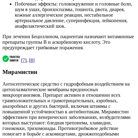
Побочные эффекты: головокружение и головные боли,
шум в ушах, бронхоспазмы, тошнота, рвота, диарея,
кожные аллергические реакции, нестабильное
артериальное давление, суперинфекция, лейкопения,
анафилактический шок.
При лечении Бециллином, пациентам назначают витаминные
препараты группы В и аскорбиновую кислоту. Это
предупреждает грибковые поражения.
[
7
], [
8
]
Мирамистин
Антисептическое средство с гидрофобным воздействием на
цитоплазматические мембраны вредоносных
микроорганизмов. Препарат активен в отношении всех
грамположительных и грамотрицательных, аэробных,
анаэробных и других бактерий, включая штаммы с
повышенной устойчивостью к антибиотикам. Мирамистин
эффективен при венерических заболеваниях, возбудителями
которых выступают: бледная трепонема, хламидии,
гонококки, трихомонады. Противогрибковое действие
помогает в борьбе с аскомицетами, дрожжеподобными