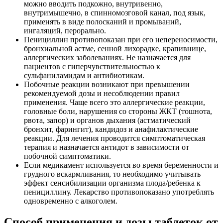
можно вводить подкожно, внутривенно,
внутримышечно, в спинномозговой канал, под язык,
применять в виде полосканий и промываний,
ингаляций, перорально.
Пенициллин противопоказан при его непереносимости,
бронхиальной астме, сенной лихорадке, крапивнице,
аллергических заболеваниях. Не назначается для
пациентов с гиперчувствительностью к
сульфаниламидам и антибиотикам.
Побочные реакции возникают при превышении
рекомендуемой дозы и несоблюдении правил
применения. Чаще всего это аллергические реакции,
головные боли, нарушения со стороны ЖКТ (тошнота,
рвота, запор) и органов дыхания (астматический
бронхит, фарингит), кандидоз и анафилактические
реакции. Для лечения проводится симптоматическая
терапия и назначается антидот в зависимости от
побочной симптоматики.
Если медикамент используется во время беременности и
грудного вскармливания, то необходимо учитывать
эффект сенсибилизации организма плода/ребенка к
пенициллину. Лекарство противопоказано употреблять
одновременно с алкоголем.
Способ применения и дозы таблеток от