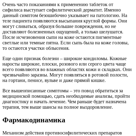
Очень часто показаниями к применению таблеток от
сифилиса выступает сифилитический дерматит. Именно
данный симптом безошибочно указывает на патологию. На
теле пациента появляются высыпания круглой формы. Они
могут сливаться, образуя большие повреждения, но не
доставляют болезненных ощущений, а только шелушатся.
После исчезновения сыпи на коже остаются пигментные
светлые или темные пятна. Если сыпь была на коже головы,
то остаются участки облысения.
Еще один признак болезни – широкие кондиломы. Кожные
наросты широкие, плоски, розового или серого цвета чаще
всего появляются во влажных областях кожи и складках. Они
чрезвычайно заразны. Могут появляться в ротовой полости,
на гортани, пенисе, вульве и даже прямой кишке.
Все вышеописанные симптомы – это повод обратиться за
медицинской помощью, сдать необходимые анализы, пройти
диагностику и начать лечение. Чем раньше будет назначена
терапия, тем выше шансы на полное выздоровление.
Фармакодинамика
Механизм действия противосифилитических препаратов