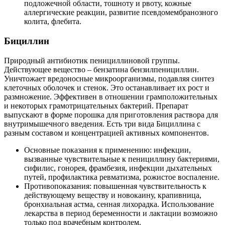
подложечной области, тошноту и рвоту, кожные
аллергические реакции, развитие псевдомембранозного
колита, флебита.
Бициллин
Природный антибиотик пенициллиновой группы.
Действующее вещество – бензатина бензилпенициллин.
Уничтожает вредоносные микроорганизмы, подавляя синтез
клеточных оболочек и стенок. Это останавливает их рост и
размножение. Эффективен в отношении грамположительных
и некоторых грамотрицательных бактерий. Препарат
выпускают в форме порошка для приготовления раствора для
внутримышечного введения. Есть три вида Бициллина с
разным составом и концентрацией активных компонентов.
Основные показания к применению: инфекции,
вызванные чувствительные к пенициллину бактериями,
сифилис, гонорея, фрамбезия, инфекции дыхательных
путей, профилактика ревматизма, рожистое воспаление.
Противопоказания: повышенная чувствительность к
действующему веществу и новокаину, крапивница,
бронхиальная астма, сенная лихорадка. Использование
лекарства в период беременности и лактации возможно
только под врачебным контролем.