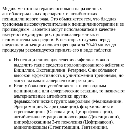
Медикаментозная терапия основана на различных
антибактериальных препаратах и антибиотиках
пенициллинового ряда. Это объясняется тем, что бледная
трепонема высокочувствительна к пенициллинотерапии и ее
производным. Таблетки могут использоваться в качестве
иммуностимулирующих, противоаллергенных и
вспомогательных средств. В некоторых случаях перед
введением инъекции нового препарата за 30-40 минут до
процедуры рекомендуется принять его в виде таблетки.
Из пенициллинов для лечения сифилиса можно
выделить такие средства пролонгированного действия:
Бициллин, Экстенциллин, Ретарпен. Они обладают
высокой эффективность в уничтожении трепонемы, но
могут вызывать аллергические реакции.
Если у больного устойчивость к производным
пенициллина или аллергические реакции, то назначают
альтернативные антибиотики других
фармакологических групп: макролиды (Медикамицин,
Эритромицин, Кларитромицин), фторхинолоны и
стрептомицины (Офлоксацин, Ципрофлоксацин),
антибиотики тетрациклинового ряда (Доксициклин),
ципрофлоксацины 3-го поколения (Цефтриаксон),
аминогликозиды (Стрептомицин, Гентамицин).