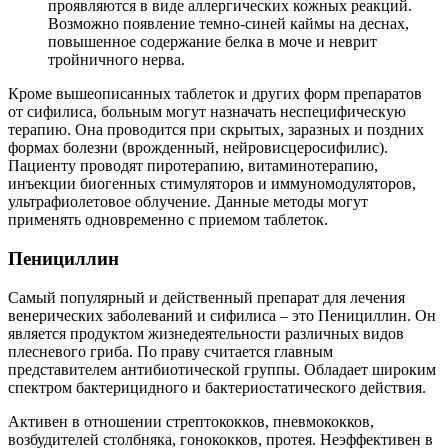
проявляются в виде аллергических кожных реакций.
Возможно появление темно-синей каймы на деснах,
повышенное содержание белка в моче и неврит
тройничного нерва.
Кроме вышеописанных таблеток и других форм препаратов
от сифилиса, больным могут назначать неспецифическую
терапию. Она проводится при скрытых, заразных и поздних
формах болезни (врожденный, нейровисцеросифилис).
Пациенту проводят пиротерапию, витаминотерапию,
инъекции биогенных стимуляторов и иммуномодуляторов,
ультрафиолетовое облучение. Данные методы могут
применять одновременно с приемом таблеток.
Пенициллин
Самый популярный и действенный препарат для лечения
венерических заболеваний и сифилиса – это Пенициллин. Он
является продуктом жизнедеятельности различных видов
плесневого гриба. По праву считается главным
представителем антибиотической группы. Обладает широким
спектром бактерицидного и бактериостатического действия.
Активен в отношении стрептококков, пневмококков,
возбудителей столбняка, гонококков, протея. Неэффективен в