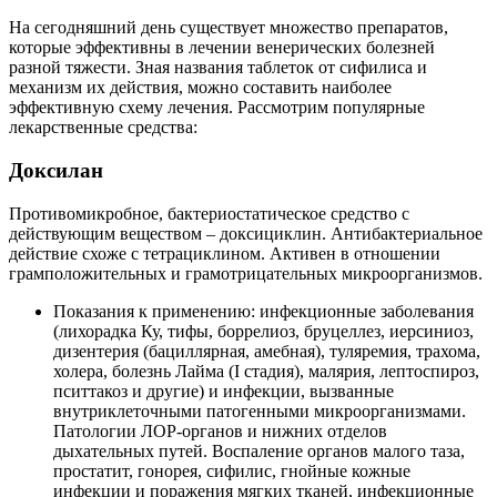
На сегодняшний день существует множество препаратов,
которые эффективны в лечении венерических болезней
разной тяжести. Зная названия таблеток от сифилиса и
механизм их действия, можно составить наиболее
эффективную схему лечения. Рассмотрим популярные
лекарственные средства:
Доксилан
Противомикробное, бактериостатическое средство с
действующим веществом – доксициклин. Антибактериальное
действие схоже с тетрациклином. Активен в отношении
грамположительных и грамотрицательных микроорганизмов.
Показания к применению: инфекционные заболевания
(лихорадка Ку, тифы, боррелиоз, бруцеллез, иерсиниоз,
дизентерия (бациллярная, амебная), туляремия, трахома,
холера, болезнь Лайма (I стадия), малярия, лептоспироз,
пситтакоз и другие) и инфекции, вызванные
внутриклеточными патогенными микроорганизмами.
Патологии ЛОР-органов и нижних отделов
дыхательных путей. Воспаление органов малого таза,
простатит, гонорея, сифилис, гнойные кожные
инфекции и поражения мягких тканей, инфекционные