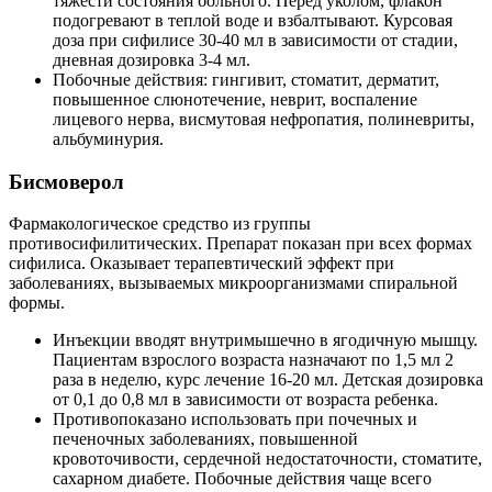
тяжести состояния больного. Перед уколом, флакон
подогревают в теплой воде и взбалтывают. Курсовая
доза при сифилисе 30-40 мл в зависимости от стадии,
дневная дозировка 3-4 мл.
Побочные действия: гингивит, стоматит, дерматит,
повышенное слюнотечение, неврит, воспаление
лицевого нерва, висмутовая нефропатия, полиневриты,
альбуминурия.
Бисмоверол
Фармакологическое средство из группы
противосифилитических. Препарат показан при всех формах
сифилиса. Оказывает терапевтический эффект при
заболеваниях, вызываемых микроорганизмами спиральной
формы.
Инъекции вводят внутримышечно в ягодичную мышцу.
Пациентам взрослого возраста назначают по 1,5 мл 2
раза в неделю, курс лечение 16-20 мл. Детская дозировка
от 0,1 до 0,8 мл в зависимости от возраста ребенка.
Противопоказано использовать при почечных и
печеночных заболеваниях, повышенной
кровоточивости, сердечной недостаточности, стоматите,
сахарном диабете. Побочные действия чаще всего