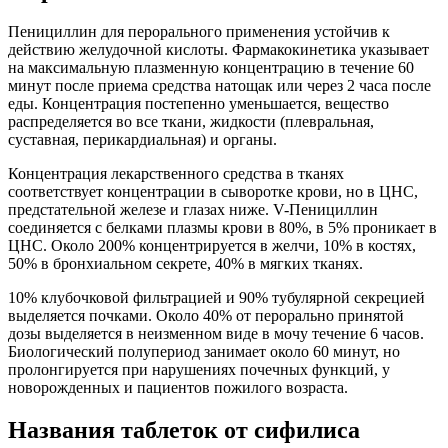
Пенициллин для перорального применения устойчив к
действию желудочной кислоты. Фармакокинетика указывает
на максимальную плазменную концентрацию в течение 60
минут после приема средства натощак или через 2 часа после
еды. Концентрация постепенно уменьшается, вещество
распределяется во все ткани, жидкости (плевральная,
суставная, перикардиальная) и органы.
Концентрация лекарственного средства в тканях
соответствует концентрации в сыворотке крови, но в ЦНС,
предстательной железе и глазах ниже. V-Пенициллин
соединяется с белками плазмы крови в 80%, в 5% проникает в
ЦНС. Около 200% концентрируется в желчи, 10% в костях,
50% в бронхиальном секрете, 40% в мягких тканях.
10% клубочковой фильтрацией и 90% тубулярной секрецией
выделяется почками. Около 40% от перорально принятой
дозы выделяется в неизменном виде в мочу течение 6 часов.
Биологический полупериод занимает около 60 минут, но
пролонгируется при нарушениях почечных функций, у
новорожденных и пациентов пожилого возраста.
Названия таблеток от сифилиса