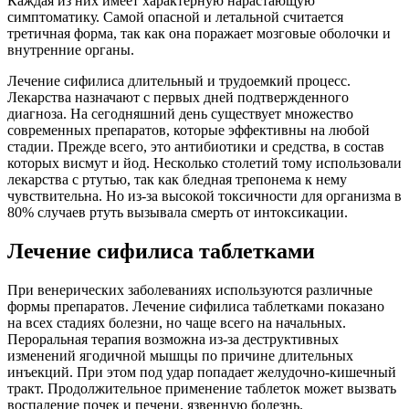
Каждая из них имеет характерную нарастающую
симптоматику. Самой опасной и летальной считается
третичная форма, так как она поражает мозговые оболочки и
внутренние органы.
Лечение сифилиса длительный и трудоемкий процесс.
Лекарства назначают с первых дней подтвержденного
диагноза. На сегодняшний день существует множество
современных препаратов, которые эффективны на любой
стадии. Прежде всего, это антибиотики и средства, в состав
которых висмут и йод. Несколько столетий тому использовали
лекарства с ртутью, так как бледная трепонема к нему
чувствительна. Но из-за высокой токсичности для организма в
80% случаев ртуть вызывала смерть от интоксикации.
Лечение сифилиса таблетками
При венерических заболеваниях используются различные
формы препаратов. Лечение сифилиса таблетками показано
на всех стадиях болезни, но чаще всего на начальных.
Пероральная терапия возможна из-за деструктивных
изменений ягодичной мышцы по причине длительных
инъекций. При этом под удар попадает желудочно-кишечный
тракт. Продолжительное применение таблеток может вызвать
воспаление почек и печени, язвенную болезнь.