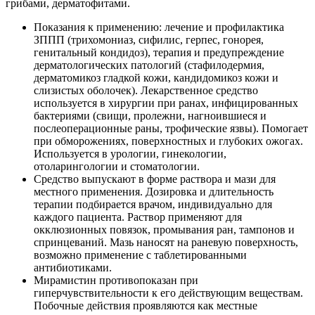
грибами, дерматофитами.
Показания к применению: лечение и профилактика
ЗППП (трихомониаз, сифилис, герпес, гонорея,
генитальный кондидоз), терапия и предупреждение
дерматологических патологий (стафилодермия,
дерматомикоз гладкой кожи, кандидомикоз кожи и
слизистых оболочек). Лекарственное средство
используется в хирургии при ранах, инфицированных
бактериями (свищи, пролежни, нагноившиеся и
послеоперационные раны, трофические язвы). Помогает
при обморожениях, поверхностных и глубоких ожогах.
Используется в урологии, гинекологии,
отоларингологии и стоматологии.
Средство выпускают в форме раствора и мази для
местного применения. Дозировка и длительность
терапии подбирается врачом, индивидуально для
каждого пациента. Раствор применяют для
окклюзионных повязок, промывания ран, тампонов и
спринцеваний. Мазь наносят на раневую поверхность,
возможно применение с таблетированными
антибиотиками.
Мирамистин противопоказан при
гиперчувствительности к его действующим веществам.
Побочные действия проявляются как местные