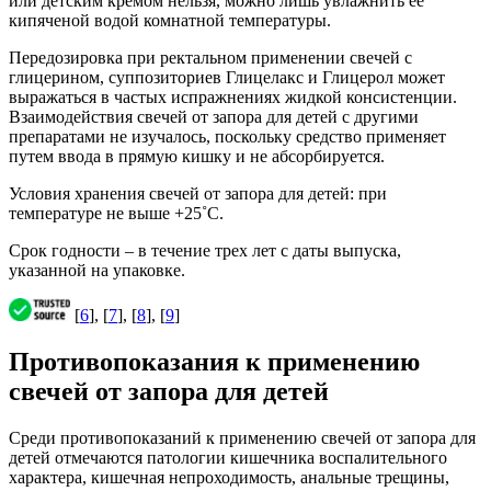
или детским кремом нельзя, можно лишь увлажнить ее
кипяченой водой комнатной температуры.
Передозировка при ректальном применении свечей с
глицерином, суппозиториев Глицелакс и Глицерол может
выражаться в частых испражнениях жидкой консистенции.
Взаимодействия свечей от запора для детей с другими
препаратами не изучалось, поскольку средство применяет
путем ввода в прямую кишку и не абсорбируется.
Условия хранения свечей от запора для детей: при
температуре не выше +25˚С.
Срок годности – в течение трех лет с даты выпуска,
указанной на упаковке.
[
6
], [
7
], [
8
], [
9
]
Противопоказания к применению
свечей от запора для детей
Среди противопоказаний к применению свечей от запора для
детей отмечаются патологии кишечника воспалительного
характера, кишечная непроходимость, анальные трещины,