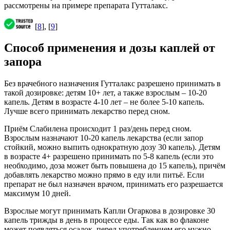
рассмотрены на примере препарата Гутталакс.
[
8
], [
9
]
Способ применения и дозы каплей от
запора
Без врачебного назначения Гутталакс разрешено принимать в
такой дозировке: детям 10+ лет, а также взрослым – 10-20
капель. Детям в возрасте 4-10 лет – не более 5-10 капель.
Лучше всего принимать лекарство перед сном.
Приём Слабилена происходит 1 раз/день перед сном.
Взрослым назначают 10-20 капель лекарства (если запор
стойкий, можно выпить однократную дозу 30 капель). Детям
в возрасте 4+ разрешено принимать по 5-8 капель (если это
необходимо, доза может быть повышена до 15 капель), причём
добавлять лекарство можно прямо в еду или питьё. Если
препарат не был назначен врачом, принимать его разрешается
максимум 10 дней.
Взрослые могут принимать Капли Огаркова в дозировке 30
капель трижды в день в процессе еды. Так как во флаконе
может появляться осадок, перед употреблением его нужно