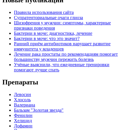
Правила использования сайта
Супратенториальные очаги глиоза
Шизофрения у мужчин: симптомы, характерные
признаки поведения
Бактерии в моче: диагностика, лечение
Бактерии в моче: что это значит?
Ранний приём антибиотиков нарушает развитие
иммунитета у младенцев
Лечение рака простаты по рекомендациям помогает
большинству мужчин пережить болезнь
Учёные выяснили, что ежедневные тренировки
помогают лучше спать
Препараты
Левосин
Хлосоль
Валериана
Бальзам "Золотая звезда"
Фенилин
Хелицид
Дофамин