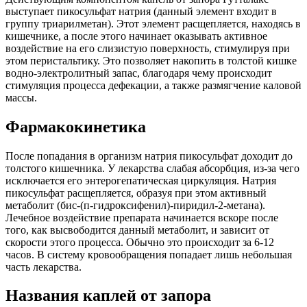
выступает пикосульфат натрия (данный элемент входит в
группу триарилметан). Этот элемент расщепляется, находясь в
кишечнике, а после этого начинает оказывать активное
воздействие на его слизистую поверхность, стимулируя при
этом перистальтику. Это позволяет накопить в толстой кишке
водно-электролитный запас, благодаря чему происходит
стимуляция процесса дефекации, а также размягчение каловой
массы.
Фармакокинетика
После попадания в организм натрия пикосульфат доходит до
толстого кишечника. У лекарства слабая абсорбция, из-за чего
исключается его энтерогепатическая циркуляция. Натрия
пикосульфат расщепляется, образуя при этом активный
метаболит (бис-(п-гидроксифенил)-пиридил-2-метана).
Лечебное воздействие препарата начинается вскоре после
того, как высвободится данный метаболит, и зависит от
скорости этого процесса. Обычно это происходит за 6-12
часов. В систему кровообращения попадает лишь небольшая
часть лекарства.
Названия каплей от запора