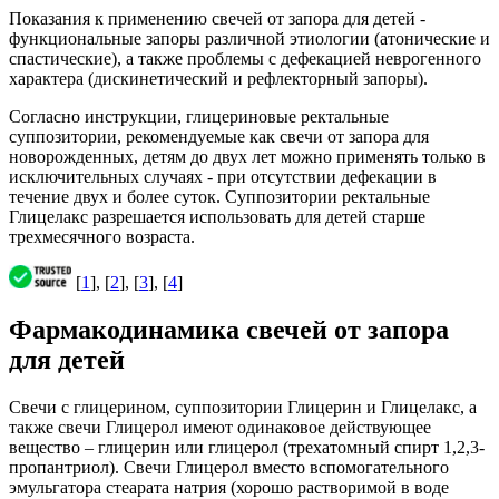
Показания к применению свечей от запора для детей -
функциональные запоры различной этиологии (атонические и
спастические), а также проблемы с дефекацией неврогенного
характера (дискинетический и рефлекторный запоры).
Согласно инструкции, глицериновые ректальные
суппозитории, рекомендуемые как свечи от запора для
новорожденных, детям до двух лет можно применять только в
исключительных случаях - при отсутствии дефекации в
течение двух и более суток. Суппозитории ректальные
Глицелакс разрешается использовать для детей старше
трехмесячного возраста.
[
1
], [
2
], [
3
], [
4
]
Фармакодинамика свечей от запора
для детей
Свечи с глицерином, суппозитории Глицерин и Глицелакс, а
также свечи Глицерол имеют одинаковое действующее
вещество – глицерин или глицерол (трехатомный спирт 1,2,3-
пропантриол). Свечи Глицерол вместо вспомогательного
эмульгатора стеарата натрия (хорошо растворимой в воде