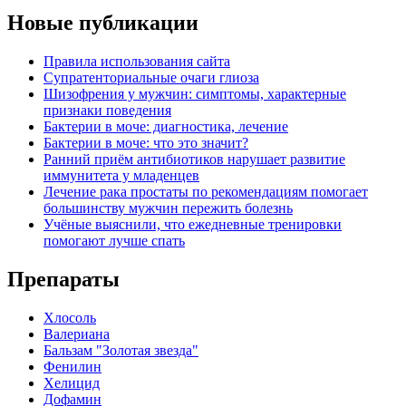
Новые публикации
Правила использования сайта
Супратенториальные очаги глиоза
Шизофрения у мужчин: симптомы, характерные
признаки поведения
Бактерии в моче: диагностика, лечение
Бактерии в моче: что это значит?
Ранний приём антибиотиков нарушает развитие
иммунитета у младенцев
Лечение рака простаты по рекомендациям помогает
большинству мужчин пережить болезнь
Учёные выяснили, что ежедневные тренировки
помогают лучше спать
Препараты
Хлосоль
Валериана
Бальзам "Золотая звезда"
Фенилин
Хелицид
Дофамин