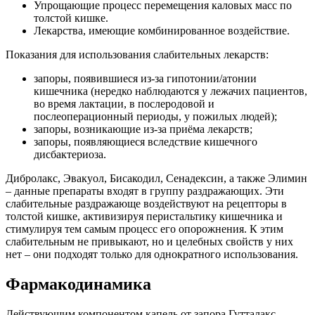
Упрощающие процесс перемещения каловых масс по
толстой кишке.
Лекарства, имеющие комбинированное воздействие.
Показания для использования слабительных лекарств:
запоры, появившиеся из-за гипотонии/атонии
кишечника (нередко наблюдаются у лежачих пациентов,
во время лактации, в послеродовой и
послеоперационный периоды, у пожилых людей);
запоры, возникающие из-за приёма лекарств;
запоры, появляющиеся вследствие кишечного
дисбактериоза.
Дибролакс, Эвакуол, Бисакодил, Сенадексин, а также Элимин
– данные препараты входят в группу раздражающих. Эти
слабительные раздражающе воздействуют на рецепторы в
толстой кишке, активизируя перистальтику кишечника и
стимулируя тем самым процесс его опорожнения. К этим
слабительным не привыкают, но и целебных свойств у них
нет – они подходят только для однократного использования.
Фармакодинамика
Действующим компонентом капель от запора Гутталакс