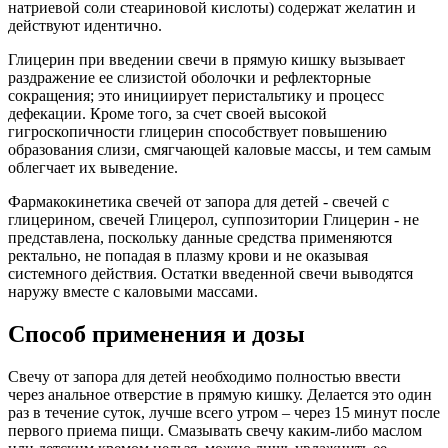
натриевой соли стеариновой кислоты) содержат желатин и
действуют идентично.
Глицерин при введении свечи в прямую кишку вызывает
раздражение ее слизистой оболочки и рефлекторные
сокращения; это инициирует перистальтику и процесс
дефекации. Кроме того, за счет своей высокой
гигроскопичности глицерин способствует повышению
образования слизи, смягчающей каловые массы, и тем самым
облегчает их выведение.
Фармакокинетика свечей от запора для детей - свечей с
глицерином, свечей Глицерол, суппозитории Глицерин - не
представлена, поскольку данные средства применяются
ректально, не попадая в плазму крови и не оказывая
системного действия. Остатки введенной свечи выводятся
наружу вместе с каловыми массами.
Способ применения и дозы
Свечу от запора для детей необходимо полностью ввести
через анальное отверстие в прямую кишку. Делается это один
раз в течение суток, лучше всего утром – через 15 минут после
первого приема пищи. Смазывать свечу каким-либо маслом