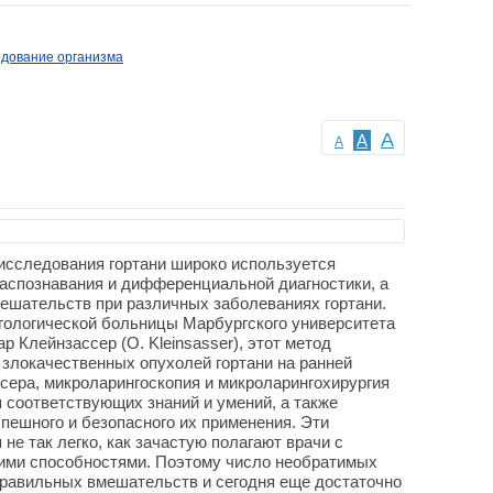
дование организма
A
A
A
исследования гортани широко используется
распознавания и дифференциальной диагностики, а
ешательств при различных заболеваниях гортани.
гологической больницы Марбургского университета
р Клейнзассер (O. Kleinsasser), этот метод
злокачественных опухолей гортани на ранней
сера, микроларингоскопия и микроларингохирургия
 соответствующих знаний и умений, а также
спешного и безопасного их применения. Эти
не так легко, как зачастую полагают врачи с
ими способностями. Поэтому число необратимых
правильных вмешательств и сегодня еще достаточно