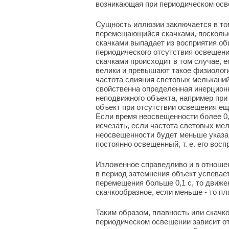
возникающая при периодическом осв
Сущность иллюзии заключается в том
перемещающийся скачками, посколь
скачками выпадает из восприятия об
периодического отсутствия освещен
скачками происходит в том случае, 
велики и превышают такое физиологи
частота слияния световых мельканий
свойственна определенная инерционн
неподвижного объекта, например при
объект при отсутствии освещения еще 
Если время неосвещенности более 0,
исчезать, если частота световых мел
неосвещенности будет меньше указан
постоянно освещенный, т. е. его вос
Изложенное справедливо и в отношен
в период затемнения объект успевает
перемещения больше 0,1 с, то движе
скачкообразное, если меньше - то пл
Таким образом, плавность или скачк
периодическом освещении зависит от