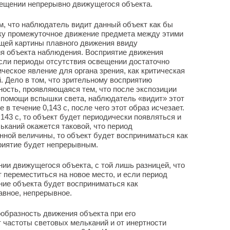
ещении непрерывно движущегося объекта.
, что наблюдатель видит данный объект как бы
ку промежуточное движение предмета между этими
щей картины плавного движения ввиду
ия объекта наблюдения. Восприятие движения
если периоды отсутствия освещении достаточно
ческое явление для органа зрения, как критическая
. Дело в том, что зрительному восприятию
ость, проявляющаяся тем, что после экспозиции
 помощи вспышки света, наблюдатель «видит» этот
в течение 0,143 с, после чего этот образ исчезает.
143 с, то объект будет периодически появляться и
ьканий окажется таковой, что период
ной величины, то объект будет восприниматься как
приятие будет непрерывным.
ии движущегося объекта, с той лишь разницей, что
 переместиться на новое место, и если период
ние объекта будет восприниматься как
авное, непрерывное.
ообразность движения объекта при его
 частоты световых мельканий и от инертности