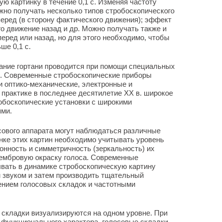
ю картинку в течение 0,1 с. Изменяя частоту
но получать несколько типов стробоскопического
еред (в сторону фактического движения); эффект
о движение назад и др. Можно получать также и
еред или назад, но для этого необходимо, чтобы
ше 0,1 с.
ание гортани проводится при помощи специальных
и. Современные стробоскопические приборы
 оптико-механические, электронные и
практике в последнее десятилетие XX в. широкое
обоскопические установки с широкими
ми.
сового аппарата могут наблюдаться различные
нке этих картин необходимо учитывать уровень
онность и симметричность (зеркальность) их
тембровую окраску голоса. Современные
вать в динамике стробоскопическую картину
 звуком и затем производить тщательный
нием голосовых складок и частотными
 складки визуализируются на одном уровне. При
 функционального характера, голосовые складки