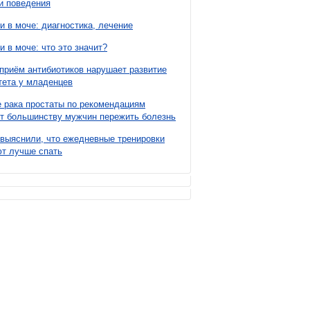
и поведения
и в моче: диагностика, лечение
и в моче: что это значит?
приём антибиотиков нарушает развитие
ета у младенцев
 рака простаты по рекомендациям
т большинству мужчин пережить болезнь
выяснили, что ежедневные тренировки
т лучше спать