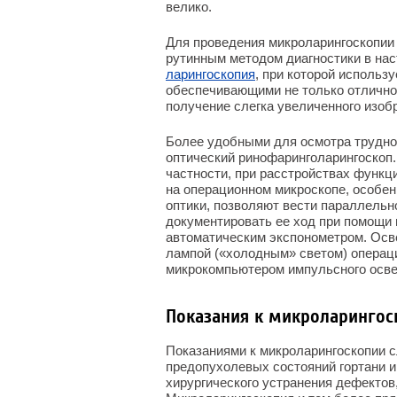
велико.
Для проведения микроларингоскопии 
рутинным методом диагностики в на
ларингоскопия
, при которой использ
обеспечивающими не только отличное
получение слегка увеличенного изоб
Более удобными для осмотра трудно
оптический ринофаринголарингоскоп.
частности, при расстройствах функц
на операционном микроскопе, особен
оптики, позволяют вести параллельн
документировать ее ход при помощи
автоматическим экспонометром. Осв
лампой («холодным» светом) операц
микрокомпьютером импульсного осве
Показания к микроларингос
Показаниями к микроларингоскопии 
предопухолевых состояний гортани и
хирургического устранения дефекто