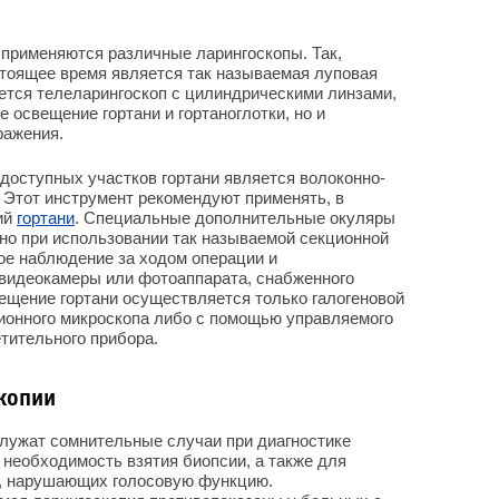
применяются различные ларингоскопы. Так,
стоящее время является так называемая луповая
уется телеларингоскоп с цилиндрическими линзами,
 освещение гортани и гортаноглотки, но и
ражения.
доступных участков гортани является волоконно-
 Этот инструмент рекомендуют применять, в
ий
гортани
. Специальные дополнительные окуляры
но при использовании так называемой секционной
ое наблюдение за ходом операции и
 видеокамеры или фотоаппарата, снабженного
ещение гортани осуществляется только галогеновой
ионного микроскопа либо с помощью управляемого
тительного прибора.
копии
служат сомнительные случаи при диагностике
 необходимость взятия биопсии, а также для
в, нарушающих голосовую функцию.