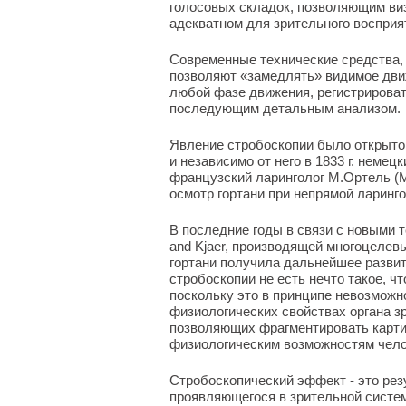
голосовых складок, позволяющим ви
адекватном для зрительного восприя
Современные технические средства,
позволяют «замедлять» видимое движ
любой фазе движения, регистрироват
последующим детальным анализом.
Явление стробоскопии было открыто в
и независимо от него в 1833 г. немец
французский ларинголог М.Ортель (M
осмотр гортани при непрямой ларинг
В последние годы в связи с новыми 
and Kjaer, производящей многоцелев
гортани получила дальнейшее развит
стробоскопии не есть нечто такое, ч
поскольку это в принципе невозможн
физиологических свойствах органа з
позволяющих фрагментировать картин
физиологическим возможностям челов
Стробоскопический эффект - это рез
проявляющегося в зрительной систе