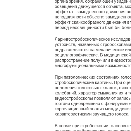
органа зрения, сохраняющей увиденну
освещения движущегося объекта, мож
эффекта - замедленного движения вп
неподвижности объекта; замедленног
эффект скачкообразного движения вп
период неосвещенности был бы боль
Ларингостробоскопическое исследов
устройств, названных стробоскопам
подразделяются на механические или
осциллографические. В медицинской 
распространение получили видеостр
многофункциональными возможностя
При патологических состояниях голо
стробоскопические картины. При оце
положения голосовых складок, синхр
колебаний, характер смыкания их и 
видеостробоскопы позволяют записы
гортани одновременно с фонируемым
корреляционный анализ между движе
характеристиками звучащего голоса.
В норме при стробоскопии голосовые
некоторых заболеваниях, чаще всего