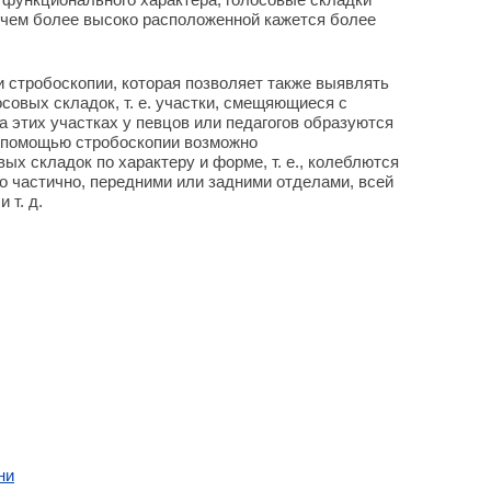
ичем более высоко расположенной кажется более
 стробоскопии, которая позволяет также выявлять
совых складок, т. е. участки, смещяющиеся с
 этих участках у певцов или педагогов образуются
С помощью стробоскопии возможно
х складок по характеру и форме, т. е., колеблются
ко частично, передними или задними отделами, всей
 т. д.
ни