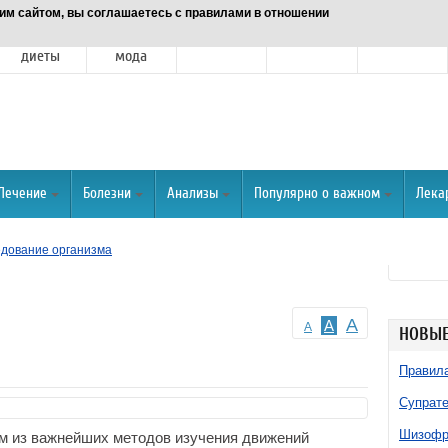
им сайтом, вы соглашаетесь с правилами в отношении
Питание и
Красота и
Отношения
Спорт
О портале
диеты
мода
Лечение
Болезни
Анализы
Популярно о важном
Лека
дование организма
A
A
A
НОВЫЕ
Правила
Супрате
Шизофре
им из важнейших методов изучения движений