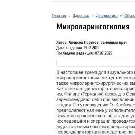
Главная
»
Здоровье
»
Диагностика
»
Обсле
Микроларингоскопия
Автор: Алексей Портнов, семейный врач
Дата создания: 15.12.2011
Последняя редакция: 07.07.2025
В настоящее время для визуального 
микроларингоскопия, метод точного 
также микроларингохирургических вм
Как отмечает директор оториноларин
им. Филипс (Германия) проф. д-р Оска
зарекомендовал себя при выявлении 
стадии. По утверждению О. Клейнзас
предполагают наличие у исполнителя
немалого практического опыта для у
исследования и операции проводятся 
недостаточным опытом и операторск
повреждении гортани вследствие не