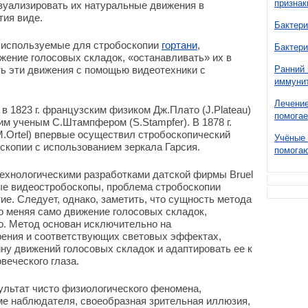
признак
зуализировать их натуральные движения в
тия виде.
Бактери
 используемые для стробоскопии
гортани
,
Бактери
ение голосовых складок, «останавливать» их в
ь эти движения с помощью видеотехники с
Ранний 
иммунит
Лечение
 1823 г. французским физиком Дж.Плато (J.Plateau)
помогае
ким ученым С.Штампфером (S.Stampfer). В 1878 г.
.Ortel) впервые осуществил стробоскопический
Учёные 
оскопии с использованием зеркала Гарсия.
помогаю
технологическими разработками датской фирмы Вruel
ые видеостробоскопы, проблема стробоскопии
ие. Следует, однако, заметить, что сущность метода
то меняя само движение голосовых складок,
о. Метод основан исключительно на
рения и соответствующих световых эффектах,
у движений голосовых складок и адаптировать ее к
еческого глаза.
ультат чисто физиологического феномена,
ме наблюдателя, своеобразная зрительная иллюзия,