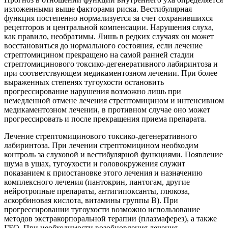
изложенными выше факторами риска. Вестибулярная
функция постепенно нормализуется за счет сохранившихся
рецепторов и центральной компенсации. Нарушения слуха,
как правило, необратимы. Лишь в редких случаях он может
восстановиться до нормального состояния, если лечение
стрептомицином прекращено на самой ранней стадии
стрептомицинового токсико-дегенеративного лабиринтоза и
при соответствующем медикаментозном лечении. При более
выраженных степенях тугоухости остановить
прогрессирование нарушения возможно лишь при
немедленной отмене лечения стрептомицином и интенсивном
медикаментозном лечении, в противном случае оно может
прогрессировать и после прекращения приема препарата.
Лечение стрептомицинового токсико-дегенеративного
лабиринтоза. При лечении стрептомицином необходим
контроль за слуховой и вестибулярной функциями. Появление
шума в ушах, тугоухости и головокружения служит
показанием к приостановке этого лечения и назначению
комплексного лечения (пантокрин, пантогам, другие
нейротропные препараты, антигипоксанты, глюкоза,
аскорбиновая кислота, витамины группы В). При
прогрессировании тугоухости возможно использование
методов экстракорпоральной терапии (плазмаферез), а также
ГБО. При необходимости возобновления лечения