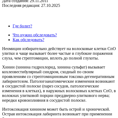
Дата создания: 29.11.2011
Последняя редакция: 27.10.2025
Где болит?
Что нужно обследовать?
Как обследовать?
Неомицин избирательно действует на волосковые клетки СпО
улитки и чаще вызывает более частые и глубокие поражения
слуха, чем стрептомицин, вплоть до полной глухоты.
Хинин (хинина гидрохлорид, хинина сульфат) вызывает
кохлеовестибулярный синдром, сходный по своим
проявлениям со стрептомициновым токсико-дегенеративным
лабиринтозом. Патологоанатомические изменения возникают
в сосудистой полоске (парез сосудов, патологические
изменения в клетках), в наружных волосковых клетках СпО, в
волокнах улитковой порции преддверно-улиткового нерва;
нередки кровоизлияния в сосудистой полоске.
Интоксикация хинином может быть острой и хронической.
Острая интоксикация лабиринта возникает при применении