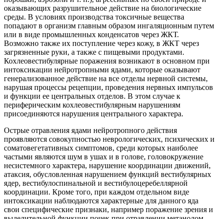
оказывающих разрушительное действие на биологические
среды. В условиях производства токсичные вещества
попадают в организм главным образом ингаляционным путем
или в виде промышленных конденсатов через ЖКТ.
Возможно также их поступление через кожу, в ЖКТ через
загрязненные руки, а также с пищевыми продуктами.
Кохлеовестибулярные поражения возникают в основном при
интоксикации нейротропными ядами, которые оказывают
генерализованное действие на все отделы нервной системы,
нарушая процессы рецепции, проведения нервных импульсов
и функции ее центральных отделов. В этом случае к
периферическим кохлеовестибулярным нарушениям
присоединяются нарушения центрального характера.
Острые отравления ядами нейротропного действия
проявляются совокупностью неврологических, психических и
соматовегетативных симптомов, среди которых наиболее
частыми являются шум в ушах и в голове, головокружение
несистемного характера, нарушение координации движений,
атаксия, обусловленная нарушением функций вестибулярных
ядер, вестибулоспинальной и вестибулоцеребеллярной
координации. Кроме того, при каждом отдельном виде
интоксикации наблюдаются характерные для данного яда
свои специфические признаки, например поражение зрения и
выделительной функции почек при отравлении метанолом