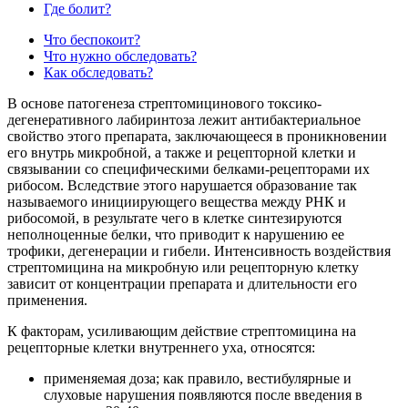
Где болит?
Что беспокоит?
Что нужно обследовать?
Как обследовать?
В основе патогенеза стрептомицинового токсико-
дегенеративного лабиринтоза лежит антибактериальное
свойство этого препарата, заключающееся в проникновении
его внутрь микробной, а также и рецепторной клетки и
связывании со специфическими белками-рецепторами их
рибосом. Вследствие этого нарушается образование так
называемого инициирующего вещества между РНК и
рибосомой, в результате чего в клетке синтезируются
неполноценные белки, что приводит к нарушению ее
трофики, дегенерации и гибели. Интенсивность воздействия
стрептомицина на микробную или рецепторную клетку
зависит от концентрации препарата и длительности его
применения.
К факторам, усиливающим действие стрептомицина на
рецепторные клетки внутреннего уха, относятся:
применяемая доза; как правило, вестибулярные и
слуховые нарушения появляются после введения в