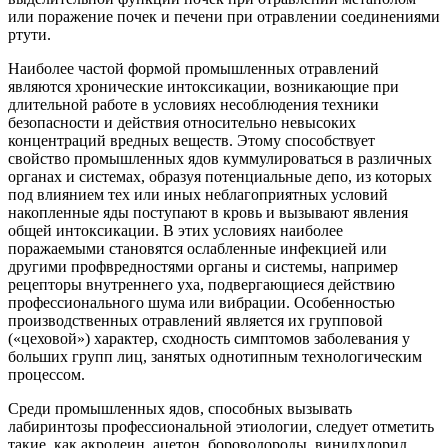
или поражение почек и печени при отравлении соединениями
ртути.
Наиболее частой формой промышленных отравлений
являются хронические интоксикации, возникающие при
длительной работе в условиях несоблюдения техники
безопасности и действия относительно невысоких
концентраций вредных веществ. Этому способствует
свойство промышленных ядов куммулироваться в различных
органах и системах, образуя потенциальные депо, из которых
под влиянием тех или иных неблагоприятных условий
накопленные яды поступают в кровь и вызывают явления
общей интоксикации. В этих условиях наиболее
поражаемыми становятся ослабленные инфекцией или
другими профвредностями органы и системы, например
рецепторы внутреннего уха, подвергающиеся действию
профессионального шума или вибрации. Особенностью
производственных отравлений является их групповой
(«цеховой») характер, сходность симптомов заболевания у
больших групп лиц, занятых однотипным технологическим
процессом.
Среди промышленных ядов, способных вызывать
лабиринтозы профессиональной этиологии, следует отметить
такие, как акролеин, ацетон, бороводороды, винилхлорид,