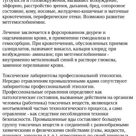
тугоухости и головокружения, вызывают возбуждение,
эйфорию, расстройство зрения, дыхания, бред, сопорозное
состояние, кому, носовые, желудочно-кишечные и маточные
кровотечения, периферические отеки. Возможно развитие
метгемоглобинемии.
Лечение заключается в форсированном диурезе и
ощелачивании крови, в применении гемодиализа и
гемосорбции. При кровотечениях, обусловленных приемом
салицилатов, назначают викасол, кальция хлорид; при
возбуждении- аминазин; при метгемоглобинемии -
внутривенно метиленовый синий в растворе глюкозы,
заменное переливание крови.
Токсические лабиринтозы профессиональной этиологии.
Нередко отравлениям промышленными ядами сопутствуют
лабиринтозы профессиональной этиологии.
Профессиональные отравления определяют как
патологические состояния, вызванные действием на организм
человека (работника) токсичных веществ, являющихся
неотъемлемой частью технологического процесса, а само
отравление - как следствие несоблюдения техники
безопасности. Промышленные яды составляют большую
группу токсичных веществ и соединений с разнообразными
химическими и физическими свойствами (газы, жидкости,
порошки, аэрозоли и т. п.), агрессивных по своей природе и