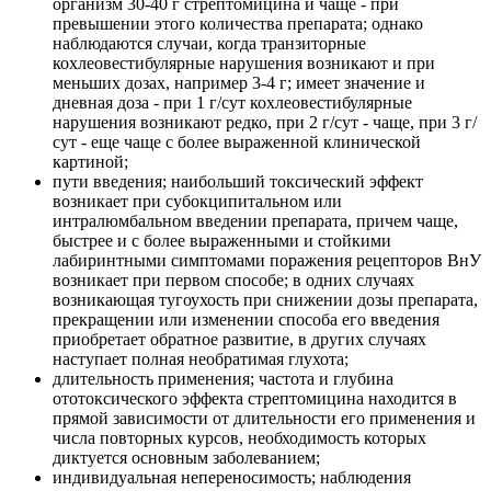
организм 30-40 г стрептомицина и чаще - при
превышении этого количества препарата; однако
наблюдаются случаи, когда транзиторные
кохлеовестибулярные нарушения возникают и при
меньших дозах, например 3-4 г; имеет значение и
дневная доза - при 1 г/сут кохлеовестибулярные
нарушения возникают редко, при 2 г/сут - чаще, при 3 г/
сут - еще чаще с более выраженной клинической
картиной;
пути введения; наибольший токсический эффект
возникает при субокципитальном или
интралюмбальном введении препарата, причем чаще,
быстрее и с более выраженными и стойкими
лабиринтными симптомами поражения рецепторов ВнУ
возникает при первом способе; в одних случаях
возникающая тугоухость при снижении дозы препарата,
прекращении или изменении способа его введения
приобретает обратное развитие, в других случаях
наступает полная необратимая глухота;
длительность применения; частота и глубина
ототоксического эффекта стрептомицина находится в
прямой зависимости от длительности его применения и
числа повторных курсов, необходимость которых
диктуется основным заболеванием;
индивидуальная непереносимость; наблюдения