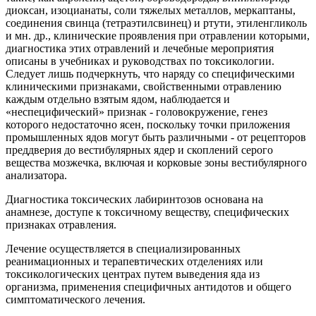
диоксан, изоцианаты, соли тяжелых металлов, меркаптаны,
соединения свинца (тетраэтилсвинец) и ртути, этиленгликоль
и мн. др., клинические проявления при отравлении которыми,
диагностика этих отравлений и лечебные мероприятия
описаны в учебниках и руководствах по токсикологии.
Следует лишь подчеркнуть, что наряду со специфическими
клиническими признаками, свойственными отравлению
каждым отдельно взятым ядом, наблюдается и
«неспецифический» признак - головокружение, генез
которого недостаточно ясен, поскольку точки приложения
промышленных ядов могут быть различными - от рецепторов
преддверия до вестибулярных ядер и скоплений серого
вещества мозжечка, включая и корковые зоны вестибулярного
анализатора.
Диагностика токсических лабиринтозов основана на
анамнезе, доступе к токсичному веществу, специфических
признаках отравления.
Лечение осуществляется в специализированных
реанимационных и терапевтических отделениях или
токсикологических центрах путем выведения яда из
организма, применения специфичных антидотов и общего
симптоматического лечения.