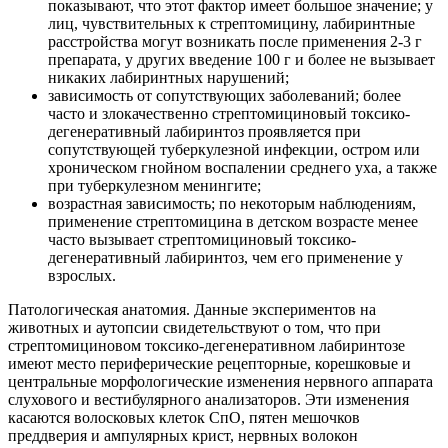
показывают, что этот фактор имеет большое значение; у
лиц, чувствительных к стрептомицину, лабиринтные
расстройства могут возникать после применения 2-3 г
препарата, у других введение 100 г и более не вызывает
никаких лабиринтных нарушений;
зависимость от сопутствующих заболеваний; более
часто и злокачественно стрептомициновый токсико-
дегенеративный лабиринтоз проявляется при
сопутствующей туберкулезной инфекции, остром или
хроническом гнойном воспалении среднего уха, а также
при туберкулезном менингите;
возрастная зависимость; по некоторым наблюдениям,
применение стрептомицина в детском возрасте менее
часто вызывает стрептомициновый токсико-
дегенеративный лабиринтоз, чем его применение у
взрослых.
Патологическая анатомия. Данные экспериментов на
животных и аутопсии свидетельствуют о том, что при
стрептомициновом токсико-дегенеративном лабиринтозе
имеют место периферические рецепторные, корешковые и
центральные морфологические изменения нервного аппарата
слухового и вестибулярного анализаторов. Эти изменения
касаются волосковых клеток СпО, пятен мешочков
преддверия и ампулярных крист, нервных волокон