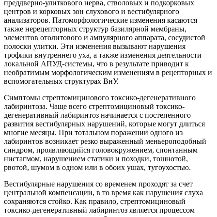
преддверно-улиткового нерва, стволовых и подкорковых
центров и корковых зон слухового и вестибулярного
анализаторов. Патоморфологические изменения касаются
также нерецепторных структур базилярной мембраны,
элементов отолитового и ампулярного аппарата, сосудистой
полоски улитки. Эти изменения вызывают нарушения
трофики внутреннего уха, а также изменения деятельности
локальной АПУД-системы, что в результате приводит к
необратимым морфологическим изменениям в рецепторных и
вспомогательных структурах ВнУ.
Симптомы стрептомицинового токсико-дегенеративного
лабиринтоза. Чаще всего стрептомициновый токсико-
дегенеративный лабиринтоз начинается с постепенного
развития вестибулярных нарушений, которые могут длиться
многие месяцы. При тотальном поражении одного из
лабиринтов возникает резко выраженный меньероподобный
синдром, проявляющийся головокружением, спонтанным
нистагмом, нарушением статики и походки, тошнотой,
рвотой, шумом в одном или в обоих ушах, тугоухостью.
Вестибулярные нарушения со временем проходят за счет
центральной компенсации, в то время как нарушения слуха
сохраняются стойко. Как правило, стрептомициновый
токсико-дегенеративный лабиринтоз является процессом