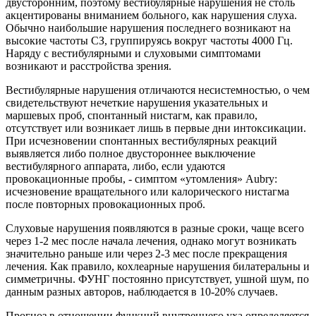
двусторонним, поэтому вестибулярные нарушения не столь
акцентированы вниманием больного, как нарушения слуха.
Обычно наибольшие нарушения последнего возникают на
высокие частоты СЗ, группируясь вокруг частоты 4000 Гц.
Наряду с вестибулярными и слуховыми симптомами
возникают и расстройства зрения.
Вестибулярные нарушения отличаются несистемностью, о чем
свидетельствуют нечеткие нарушения указательных и
маршевых проб, спонтанный нистагм, как правило,
отсутствует или возникает лишь в первые дни интоксикации.
При исчезновении спонтанных вестибулярных реакций
выявляется либо полное двустороннее выключение
вестибулярного аппарата, либо, если удаются
провокационные пробы, - симптом «утомления» Aubry:
исчезновение вращательного или калорического нистагма
после повторных провокационных проб.
Слуховые нарушения появляются в разные сроки, чаще всего
через 1-2 мес после начала лечения, однако могут возникать
значительно раньше или через 2-3 мес после прекращения
лечения. Как правило, кохлеарные нарушения билатеральны и
симметричны. ФУНГ постоянно присутствует, ушной шум, по
данным разных авторов, наблюдается в 10-20% случаев.
Прогноз в отношении функций внутреннего уха определяется