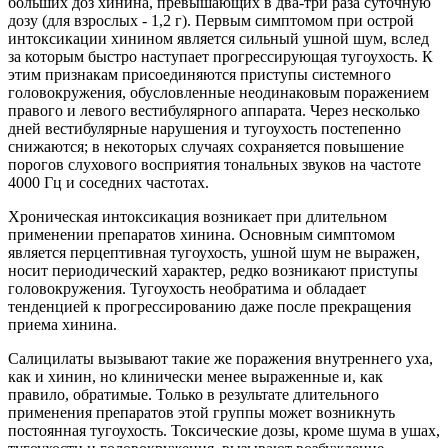
больших доз хинина, превышающих в два-три раза суточную
дозу (для взрослых - 1,2 г). Первым симптомом при острой
интоксикации хинином является сильный ушной шум, вслед
за которым быстро наступает прогрессирующая тугоухость. К
этим признакам присоединяются приступы системного
головокружения, обусловленные неодинаковым поражением
правого и левого вестибулярного аппарата. Через несколько
дней вестибулярные нарушения и тугоухость постепенно
снижаются; в некоторых случаях сохраняется повышение
порогов слухового восприятия тональных звуков на частоте
4000 Гц и соседних частотах.
Хроническая интоксикация возникает при длительном
применении препаратов хинина. Основным симптомом
является перцептивная тугоухость, ушной шум не выражен,
носит периодический характер, редко возникают приступы
головокружения. Тугоухость необратима и обладает
тенденцией к прогрессированию даже после прекращения
приема хинина.
Салицилаты вызывают такие же поражения внутреннего уха,
как и хинин, но клинически менее выраженные и, как
правило, обратимые. Только в результате длительного
применения препаратов этой группы может возникнуть
постоянная тугоухость. Токсические дозы, кроме шума в ушах,