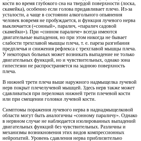
кости во время глубокого сна на твердой поверхности (лоска,
скамейка), особенно если голова придавливает плечо. Из-за
усталости, а чаще в состоянии алкогольного опьянения
человек вовремя не пробуждается, и функция лучевого нерва
выключается («сонный», паралич, «паралич садовой
скамейки»). При «сонном параличе» всегда имеются
двигательные выпадения, но при этом никогда не бывает
слабости трехглавой мышцы плеча, т. е. пареза разгибания
предплечья и снижения рефлекса с трехглавой мышцы плеча.
У некоторых больных может возникать выпадение не только
двигательных функций, но и чувствительных, однако зона
гипестезии не распространяется на заднюю поверхность
плеча.
В нижней трети плеча выше наружного надмыщелка лучевой
нерв покрыт плечелучевой мышцей. Здесь нерв также может
сдавливаться при переломах нижней трети плечевой кости
или при смещении головки лучевой кости.
Симптомы поражения лучевого нерва в наднадмыщелковой
области могут быть аналогичны «сонному параличу». Однако
в нервном случае не наблюдается изолированных выпадений
двигательных функций без чувствительных. Различны и
механизмы возникновения этих видов компрессионных
нейропатий. Уровень сдавления нерва приблизительно