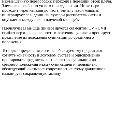
межмышечную перегородку, переходя в передний отсек плеча.
Здесь нерв особенно уязвим при сдавлении. Ниже нерв
проходит через начальную часть плечелучевой мышцы:
иннервирует ее и длинный лучевой разгибатель кисти и
опускается между нею и плечевой мышцей.
Плечелучевая мышца (иннервируется сегментом CV - CVII)
сгибает верхнюю конечность в локтевом суставе и пронирует
предплечье из положения супинации до срединного
положения.
Тест для определения ее сипы: обследуемому предлагают
согнуть конечность в локтевом суставе и одновременно
пронировать предплечье из положения супинации до
среднего положения между супинацией и пронацией;
обследующий оказывает сопротивление этому движению и
пальпирует сокращенную мышцу.