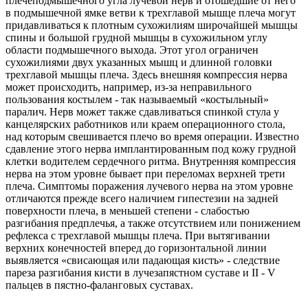
плечеподмышечного угла лучевой нерв и отошедшие от него
в подмышечной ямке ветви к трехглавой мышце плеча могут
придавливаться к плотным сухожилиям широчайшей мышцы
спины и большой грудной мышцы в сухожильном углу
области подмышечного выхода. Этот угол ограничен
сухожилиями двух указанных мышц и длинной головки
трехглавой мышцы плеча. Здесь внешняя компрессия нерва
может происходить, например, из-за неправильного
пользования костылем - так называемый «костыльный»
паралич. Нерв может также сдавливаться спинкой стула у
канцелярских работников или краем операционного стола,
над которым свешивается плечо во время операции. Известно
сдавление этого нерва имплантированным под кожу грудной
клетки водителем сердечного ритма. Внутренняя компрессия
нерва на этом уровне бывает при переломах верхней трети
плеча. Симптомы поражения лучевого нерва на этом уровне
отличаются прежде всего наличием гипестезии на задней
поверхности плеча, в меньшей степени - слабостью
разгибания предплечья, а также отсутствием или понижением
рефлекса с трехглавой мышцы плеча. При вытягивании
верхних конечностей вперед до горизонтальной линии
выявляется «свисающая или падающая кисть» - следствие
пареза разгибания кисти в лучезапястном суставе и II - V
пальцев в пястно-фаланговых суставах.