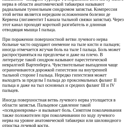
нерва в области анатомической табакерки называют
радиальным туннельным синдромом запястья. Компрессия
этой ветви является нередким осложнением болезни де
Кервена (лигаментит I канала тыльной связки запястья). Через
этот канал проходят короткий разгибатель и длинная
отводящая мышца I пальца.
При поражении поверхностной ветви лучевого нерва
больные часто ощущают онемение на тыле кисти и пальцев;
иногда отмечается жгучая боль на тыле I пальца. Боль может
распространяться на предплечье и даже на плечо. В
литературе такой синдром называют парестетической
невралгией Вартенберга. Чувствительные выпадения чаще
ограничиваются дорожкой гипестезии на внутренней
тыльной стороне I пальца. Нередко гипестезия может
выходить за пределы I пальца до проксимальных фаланг II
пальца и даже на тыл основных и средних фаланг III и IV
пальцев.
Иногда поверхностная ветвь лучевого нерва утолщается в
области запястья. Пальцевое сдавление такой
«псевдоневромы» и вызывает боль. Симптом поколачивания
также положителен при поколачивании по ходу лучевого
нерва на уровне анатомической табакерки или шиловидного
отростка лучевой кости.