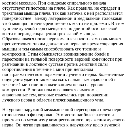
костной мозолью. При синдроме спирального канала
отсутствует гипестезия на плече. Как правило, не страдает и
трехглавая мышца плеча, так как веточка к ней располагается
поверхностнее - между латеральной и медиальной головками
этой мышцы - в непосредственно к кости не прилежит. В этом
туннеле лучевой нерв смещается по длинной оси плечевой
кости в период сокращения трехглавой мышцы.
Образовавшаяся после перелома плеча костная мозоль может
препятствовать таким движениям нерва во время сокращения
мышцы и тем самым способствовать его трению и
компрессии. Этим объясняется возникновение болей и
парестезии на тыльной поверхности верхней конечности при
разгибании в локтевом суставе против действия силы
сопротивления в течение 1 мин при неполном
посттравматическом поражении лучевого нерва. Болезненные
ощущения удается также вызвать пальцевым сдавленней в
течение 1 мин или поколачиванием нерва на уровне
компрессии. В остальном выявляются симптомы,
аналогичные тем, которые отмечались при поражении
лучевого нерва в области плечеподмышечного угла.
На уровне наружной межмышечной перегородки плеча нерв
относительно фиксирован. Это место наиболее частого и
простого по механизму компрессионного поражения лучевого
нерва. Он легко придавливается к наружному краю лучевой