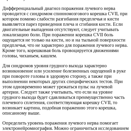
Дифференциальный диагноз поражения лучевого нерва
проводится с синдромом спинномозгового корешка CVII, при
котором помимо слабости разгибания предплечья и кисти
выявляется парез приведения плеча и сгибания кисти. Если
двигательные выпадения отсутствуют, следует учитывать
локализацию боли. При поражении корешка СVII боль
ощущается не только на кисти, но и на тыльной поверхности
предплечья, что не характерно для поражения лучевого нерва.
Кроме того, корешковая боль провоцируется движениями
головы, чиханьем, кашлем.
Для синдромов уровня грудного выхода характерно
возникновение или усиление болезненных ощущений в руке
при повороте головы в здоровую сторону, а также при
выполнении некоторых других специфических тестов. При
этом одновременно может урежаться пульс на лучевой
артерии. Следует также учитывать, что если на уровне
грудного выхода будет сдавливаться преимущественно часть
плечевого сплетения, соответствующая корешку CVII, то
возникает картина, подобная поражению этого корешка,
описанному выше.
Определить уровень поражения лучевого нерва помогает
электронейромиография. Можно ограничиться исследованием