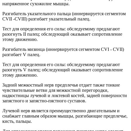
напряженное сухожилие мышцы.
Разгибатель указательного пальца (иннервируется сегментом
CVII -CVIII) разгибает указательный палец.
Тест для определения его силы: обследуемому предлагают
разогнуть II палец; обследующий оказывает сопротивление
этому движению.
Разгибатель мизинца (иннервируется сегментом CVI - СVII)
разгибает V палец.
Тест для определения его силы: обследуемому предлагают
разогнуть V палец; обследующий оказывает сопротивление
этому движению.
Задний межкостный нерв предплечья отдает также тонкие
чувствительные ветви для межкостной перегородки,
надкостницы лучевой и локтевой костей, задней поверхности
запястного и запястно-пястного суставов.
Лучевой нерв является преимущественно двигательным и
снабжает главным образом мышцы, разгибающие предплечье,
кисть, пальцы.