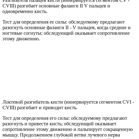
Разгибатель пальцев кисти (иннервируется сегментом CV -
СVIII) разгибает основные фаланги II V пальцев и
одновременно кисть.
Тест для определения ее силы: обследуемому предлагают
разогнуть основные фаланги II - V пальцев, когда средние и
ногтевые согнуты; обследующий оказывает сопротивление
этому движению.
Локтевой разгибатель кисти (иннервируется сегментом CVI -
СVIII) разгибает и приводит кисть.
Тест для определения его силы: обследуемому предлагают
разогнуть и привести кисть; обследующий оказывает
сопротивление этому движению и пальпирует сокращенную
мышцу. Продолжением глубокой ветви лучевого нерва