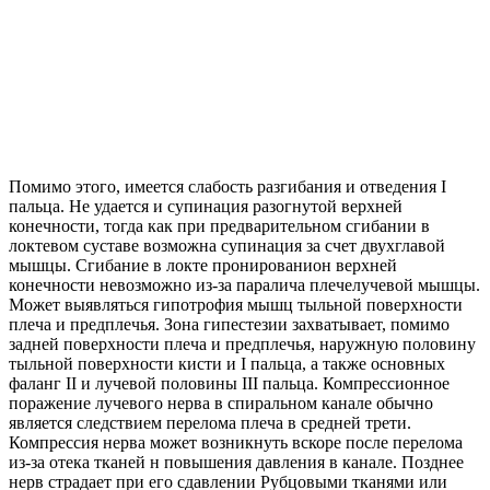
Помимо этого, имеется слабость разгибания и отведения I
пальца. Не удается и супинация разогнутой верхней
конечности, тогда как при предварительном сгибании в
локтевом суставе возможна супинация за счет двухглавой
мышцы. Сгибание в локте пронированион верхней
конечности невозможно из-за паралича плечелучевой мышцы.
Может выявляться гипотрофия мышц тыльной поверхности
плеча и предплечья. Зона гипестезии захватывает, помимо
задней поверхности плеча и предплечья, наружную половину
тыльной поверхности кисти и I пальца, а также основных
фаланг II и лучевой половины III пальца. Компрессионное
поражение лучевого нерва в спиральном канале обычно
является следствием перелома плеча в средней трети.
Компрессия нерва может возникнуть вскоре после перелома
из-за отека тканей н повышения давления в канале. Позднее
нерв страдает при его сдавлении Рубцовыми тканями или