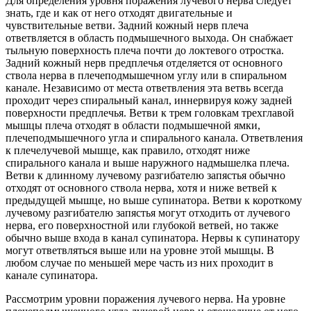
Для определения уровня поражения лучевого нерва следует
знать, где и как от него отходят двигательные и
чувствительные ветви. Задний кожный нерв плеча
ответвляется в область подмышечного выхода. Он снабжает
тыльную поверхность плеча почти до локтевого отростка.
Задний кожный нерв предплечья отделяется от основного
ствола нерва в плечеподмышечном углу или в спиральном
канале. Независимо от места ответвления эта ветвь всегда
проходит через спиральный канал, иннервируя кожу задней
поверхности предплечья. Ветви к трем головкам трехглавой
мышцы плеча отходят в области подмышечной ямки,
плечеподмышечного угла и спирального канала. Ответвления
к плечелучевой мышце, как правило, отходят ниже
спирального канала и выше наружного надмышелка плеча.
Ветви к длинному лучевому разгибателю запястья обычно
отходят от основного ствола нерва, хотя и ниже ветвей к
предыдущей мышце, но выше супинатора. Ветви к короткому
лучевому разгибателю запястья могут отходить от лучевого
нерва, его поверхностной или глубокой ветвей, но также
обычно выше входа в канал супинатора. Нервы к супинатору
могут ответвляться выше или на уровне этой мышцы. В
любом случае по меньшей мере часть из них проходит в
канале супинатора.
Рассмотрим уровни поражения лучевого нерва. На уровне