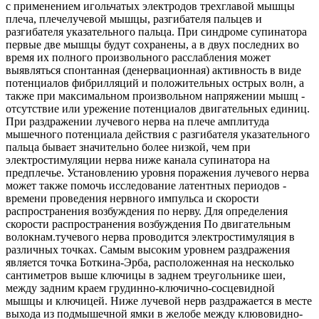
с применением игольчатых электродов трехглавой мышцы
плеча, плечелучевой мышцы, разгибателя пальцев и
разгибателя указательного пальца. При синдроме супинатора
первые две мышцы будут сохранены, а в двух последних во
время их полного произвольного расслабления может
выявляться спонтанная (денервационная) активность в виде
потенциалов фибрилляций и положительных острых волн, а
также при максимальном произвольном напряжении мышц -
отсутствие или урежение потенциалов двигательных единиц.
При раздражении лучевого нерва на плече амплитуда
мышечного потенциала действия с разгибателя указательного
пальца бывает значительно более низкой, чем при
электростимуляции нерва ниже канала супинатора на
предплечье. Установлению уровня поражения лучевого нерва
может также помочь исследование латентных периодов -
времени проведения нервного импульса и скорости
распространения возбуждения по нерву. Для определения
скорости распространения возбуждения По двигательным
волокнам.тучевого нерва проводится электростимуляция в
различных точках. Самым высоким уровнем раздражения
является точка Боткина-Эрба, расположенная на несколько
сантиметров выше ключицы в заднем треугольнике шеи,
между задним краем грудинно-ключично-сосцевидной
мышцы и ключицей. Ниже лучевой нерв раздражается в месте
выхода из подмышечной ямки в желобе между клювовидно-