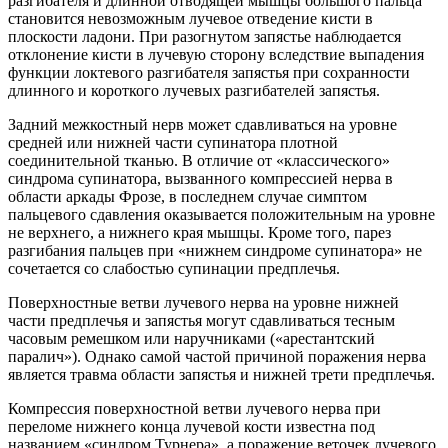
разгибателя и длинной отводящей мышцы большого пальца
становится невозможным лучевое отведение кисти в
плоскости ладони. При разогнутом запястье наблюдается
отклонение кисти в лучевую сторону вследствие выпадения
функции локтевого разгибателя запястья при сохранности
длинного и короткого лучевых разгибателей запястья.
Задний межкостный нерв может сдавливаться на уровне
средней или нижней части супинатора плотной
соединительной тканью. В отличие от «классического»
синдрома супинатора, вызванного компрессией нерва в
области аркады Фрозе, в последнем случае симптом
пальцевого сдавления оказывается положительным на уровне
не верхнего, а нижнего края мышцы. Кроме того, парез
разгибания пальцев при «нижнем синдроме супинатора» не
сочетается со слабостью супинации предплечья.
Поверхностные ветви лучевого нерва на уровне нижней
части предплечья и запястья могут сдавливаться тесным
часовым ремешком или наручниками («арестантский
паралич»). Однако самой частой причиной поражения нерва
является травма области запястья и нижней трети предплечья.
Компрессия поверхностной ветви лучевого нерва при
переломе нижнего конца лучевой кости известна под
названием «синдром Турнера», а поражение веточек лучевого