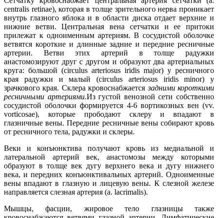
Сетчатку кровоснабжает центральная артерия сетчатки (a.
centralis retinae), которая в толще зрительного нерва проникает
внутрь глазного яблока и в области диска отдает верхние и
нижние ветви. Центральная вена сетчатки и ее притоки
прилежат к одноименным артериям. В сосудистой оболочке
ветвятся короткие и длинные задние и передние ресничные
артерии. Ветви этих артерий в толще радужки
анастомозируют друг с другом и образуют два артериальных
круга: большой (circulus arteriosus iridis major) у ресничного
края радужки и малый (circulus arteriosus iridis minor) у
зрачкового края. Склера кровоснабжается
задними короткими
ресничными артериями.
Из густой венозной сети собственно
сосудистой оболочки формируется 4-6 вортикозных вен (vv.
vorticosae), которые прободают склеру и впадают в
глазничные вены. Передние ресничные вены собирают кровь
от ресничного тела, радужки и склеры.
Веки и конъюнктива получают кровь из медиальной и
латеральной артерий век, анастомозы между которыми
образуют в толще век дугу верхнего века и дугу нижнего
века, и передних конъюнктивальных артерий. Одноименные
вены впадают в глазную и лицевую вены. К слезной железе
направляется слезная артерия (a. lacrimalis).
Мышцы, фасции, жировое тело глазницы также
кровоснабжаются ветвями глазной артерии. Лимфатические