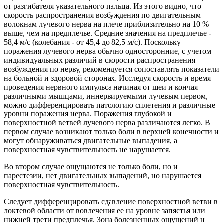
от разгибателя указательного пальца. Из этого видно, что
скорость распространения возбуждения по двигательным
волокнам лучевого нерва на плече приблизительно на 10 %
выше, чем на предплечье. Средние значения на предплечье -
58,4 м/с (колебания - от 45,4 до 82,5 м/с). Поскольку
поражения лучевого нерва обычно односторонние, с учетом
индивидуальных различий в скорости распространения
возбуждения по нерву, рекомендуется сопоставлять показатели
на больной и здоровой сторонах. Исследуя скорость и время
проведения нервного импульса начиная от шеи и кончая
различными мышцами, иннервируемыми лучевым первом,
можно дифференцировать патологию сплетения и различные
уровни поражения нерва. Поражения глубокой и
поверхностной ветвей лучевого нерва различаются легко. В
первом случае возникают только боли в верхней конечности и
могут обнаруживаться двигательные выпадения, а
поверхностная чувствительность не нарушается.
Во втором случае ощущаются не только боли, но и
парестезии, нет двигательных выпадений, но нарушается
поверхностная чувствительность.
Следует дифференцировать сдавление поверхностной ветви в
локтевой области от вовлечения ее на уровне запястья или
нижней трети предплечья. Зона болезненных ощущений н