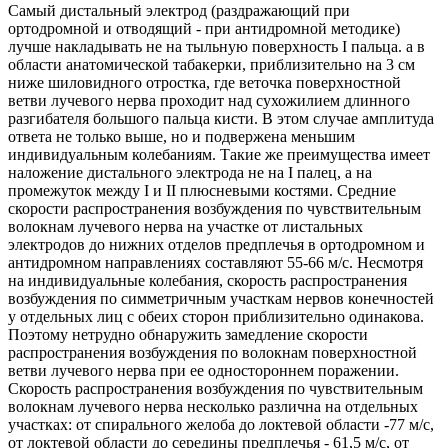
Самый дистальный электрод (раздражающий при
ортодромной и отводящий - при антидромной методике)
лучше накладывать не на тыльную поверхность I пальца. а в
области анатомической табакерки, приблизительно на 3 см
ниже шиловидного отростка, где веточка поверхностной
ветви лучевого нерва проходит над сухожилием длинного
разгибателя большого пальца кисти. В этом случае амплитуда
ответа не только выше, но и подвержена меньшим
индивидуальным колебаниям. Такие же преимущества имеет
наложение дистального электрода не на I палец, а на
промежуток между I и II плюсневыми костями. Средние
скорости распространения возбуждения по чувствительным
волокнам лучевого нерва на участке от листальных
электродов до нижних отделов предплечья в ортодромном и
антидромном направлениях составляют 55-66 м/с. Несмотря
на индивидуальные колебания, скорость распространения
возбуждения по симметричным участкам нервов конечностей
у отдельных лиц с обеих сторон приблизительно одинакова.
Поэтому нетрудно обнаружить замедление скорости
распространения возбуждения по волокнам поверхностной
ветви лучевого нерва при ее одностороннем поражении.
Скорость распространения возбуждения по чувствительным
волокнам лучевого нерва несколько различна на отдельных
участках: от спирального желоба до локтевой области -77 м/с,
от локтевой области до середины предплечья - 61,5 м/с, от