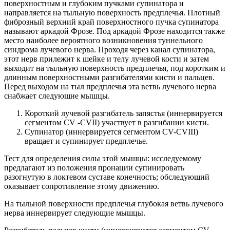
поверхностным и глубоким пучками супинатора и
направляется на тыльную поверхность предплечья. Плотный
фиброзный верхний край поверхностного пучка супинатора
называют аркадой Фрозе. Под аркадой Фрозе находится также
место наиболее вероятного возникновения туннельного
синдрома лучевого нерва. Проходя через канал супинатора,
этот нерв прилежит к шейке и телу лучевой кости и затем
выходит на тыльную поверхность предплечья, под коротким и
длинным поверхностными разгибателями кисти и пальцев.
Перед выходом на тыл предплечья эта ветвь лучевого нерва
снабжает следующие мышцы.
Короткий лучевой разгибатель запястья (иннервируется
сегментом CV -CVII) участвует в разгибании кисти.
Супинатор (иннервируется сегментом CV-СVIII)
вращает и супинирует предплечье.
Тест для определения силы этой мышцы: исследуемому
предлагают из положения пронации супинировать
разогнутую в локтевом суставе конечность; обследующий
оказывает сопротивление этому движению.
На тыльной поверхности предплечья глубокая ветвь лучевого
нерва иннервирует следующие мышцы.