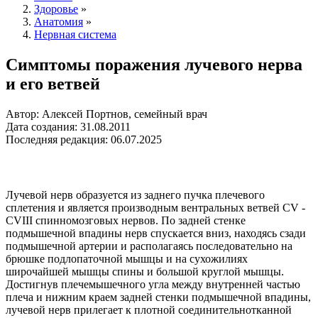
Здоровье
»
Анатомия
»
Нервная система
Симптомы поражения лучевого нерва
и его ветвей
Автор: Алексей Портнов, семейный врач
Дата создания: 31.08.2011
Последняя редакция: 06.07.2025
Лучевой нерв образуется из заднего пучка плечевого
сплетения и является производным вентральных ветвей CV -
СVIII спинномозговых нервов. По задней стенке
подмышечной впадины нерв спускается вниз, находясь сзади
подмышечной артерии и располагаясь последовательно на
брюшке подлопаточной мышцы и на сухожилиях
широчайшей мышцы спины и большой круглой мышцы.
Достигнув плечемышечного угла между внутренней частью
плеча и нижним краем задней стенки подмышечной впадины,
лучевой нерв прилегает к плотной соединительнотканной