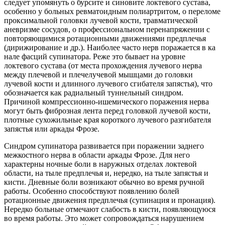
следует упомянуть о бурсите и синовите локтевого сустава,
особенно у больных ревматоидным полиартритом, о переломе
проксимальной головки лучевой кости, травматической
аневризме сосудов, о профессиональном перенапряжении с
повторяющимися ротационными движениями предплечья
(дирижирование и др.). Наиболее часто нерв поражается в ка
нале фасций супинатора. Реже это бывает на уровне
локтевого сустава (от места прохождения лучевого нерва
между плечевой и плечелучевой мышцами до головки
лучевой кости и длинного лучевого сгибателя запястья), что
обозначается как радиальный туннельный синдром.
Причиной компрессионно-ишемического поражения нерва
могут быть фиброзная лента перед головкой лучевой кости,
плотные сухожильные края короткого лучевого разгибателя
запястья или аркады Фрозе.
Синдром супинатора развивается при поражении заднего
межкостного нерва в области аркады Фрозе. Для него
характерны ночные боли в наружных отделах локтевой
области, на тыле предплечья и, нередко, на тыле запястья и
кисти. Дневные боли возникают обычно во время ручной
работы. Особенно способствуют появлению болей
ротационные движения предплечья (супинация и пронация).
Нередко больные отмечают слабость в кисти, появляющуюся
во время работы. Это может сопровождаться нарушением