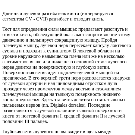
Длинный лучевой разгибатель кисти (иннервируется
сегментом CV - CVII) разгибает и отводит кисть.
Тест для определения силы мышцы: предлагают разогнуть и
отвести кисть; обследующий оказывает сопротивление этому
движению и пальпирует сокращенную мышцу. Пройдя
плечевую мышцу, лучевой нерв пересекает капсулу локтевого
сустава и подходит к супинатору. В локтевой области на
уровне наружного надмыщелка плеча или же на несколько
сантиметров выше или ниже него основной ствол лучевого
нерва делится на поверхностную и глубокую ветви.
Поверхностная ветвь идет подплечелучевой мышцей на
предплечье. В его верхней трети нерв располагается кнаружи
от лучевой артерии и над шиловидным отростком луча
проходит через промежуток между костью и сухожилием
плечелучевой мышцы на тыльную поверхность нижнего
конца предплечья. Здесь эта ветвь делится на пять тыльных
пальцевых нервов (nn. Digitales dorsales). Последние
разветвляются в лучевой половине тыльной поверхности
кисти от ногтевой фаланги I, средней фаланги II и лучевой
половины III пальцев.
Глубокая ветвь лучевого нерва входит в щель между