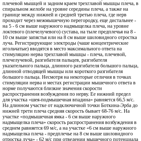
плечевой мышцей и задним краем трехглавой мышцы плеча, в
спиральном желобе на уровне середины плеча, а также на
границе между нижней и средней третью плеча, где нерв
проходит через межмышечную перегородку, еще дистальнее -
на 5 - 6 см выше наружного надмыщелка плеча, на уровне
локтевого (плечелучевого) сустава, на тыле предплечья на 8 -
10 см выше запястья или на 8 см выше шиловидного отростка
луча. Регистрирующие электроды (чаше концентрические
игольчатые) вводятся в место максимального ответа на
стимуляцию нерва трехглавой мышцы - плеча, плечевой,
плечелучевой, разгибателя пальцев, разгибателя
указательного пальца, длинного разгибателя большого пальца,
длинной отводящей мышцы или короткого разгибателя
большого пальца. Несмотря на некоторые отличия в точках
стимуляции нерва и местах регистрации мышечного ответа в
норме получаются близкие значения скорости
распространения возбуждения по нерву. Ее нижний предел
для участка «шея-подмышечная впадина» равняется 66,5 м/с.
На длинном участке от надключичной точки Боткина-Эрба до
нижней трети плеча средняя скорость бывает 68-76 м/с. На
участке «подмышечная ямка - 6 см выше наружного
надмыщелка плеча» скорость распространения возбуждения в
среднем равняется 69 м/с, а на участке «6 см выше наружного
надмыщелка плеча - предплечье на 8 см выше шиловидного
отростка луча» - 62 м/с при отведении мышечного потенциала