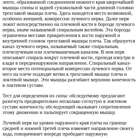
ленте, образованной соединением нижнего края широчайшей
мышцы спины и задней сухожильной части длинной головки
трехглавой мышцы плеча. Здесь находится место возможной,
особенно внешней, компрессии лучевого нерва. Далее нерв
лежит непосредственно на плечевой кости в борозде лучевого
нерва, иначе называемой спиральным желобом. Эта борозда
ограничена местами прикрепления к кости наружной и
внутренней головок трехглавой мышцы плеча. Так образуется
канал лучевого нерва, называемый также спиральным,
плечелучевым или плечемышечным каналом. В нем нерв
описывает спираль вокруг плечевой кости, проходя изнутри и
кзади в переднеиаружном направлении. Спиральный канал-
второе место потенциальной компрессии лучевого нерва. От
него на плече подходят ветви к трехглавой мышце плеча и
локтевой мышце. Эти мышцы разгибают верхнюю конечность
в локтевом суставе.
Тест для определения их сипы: обследуемому предлагают
разогнуть предварительно несколько согнутую в локтевом
суставе конечность; обследующий оказывает сопротивление
этому движению и пальпирует сокращенную мышцу.
Лучевой нерв на уровне наружного края плеча на границе
средней и нижней третей плеча изменяет направление своего
хода, поворачивает впереди прободает наружную