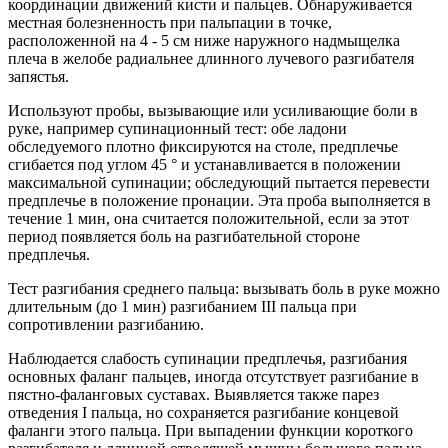
координации движений кисти и пальцев. Обнаруживается
местная болезненность при пальпации в точке,
расположенной на 4 - 5 см ниже наружного надмыщелка
плеча в желобе радиальнее длинного лучевого разгибателя
запястья.
Используют пробы, вызывающие или усиливающие боли в
руке, например супинационный тест: обе ладони
обследуемого плотно фиксируются на столе, предплечье
сгибается под углом 45 ° и устанавливается в положении
максимальной супинации; обследующий пытается перевести
предплечье в положение пронации. Эта проба выполняется в
течение 1 мин, она считается положительной, если за этот
период появляется боль на разгибательной стороне
предплечья.
Тест разгибания среднего пальца: вызывать боль в руке можно
длительным (до 1 мин) разгибанием III пальца при
сопротивлении разгибанию.
Наблюдается слабость супинации предплечья, разгибания
основных фаланг пальцев, иногда отсутствует разгибание в
пястно-фаланговых суставах. Выявляется также парез
отведения I пальца, но сохраняется разгибание концевой
фаланги этого пальца. При выпадении функции короткого