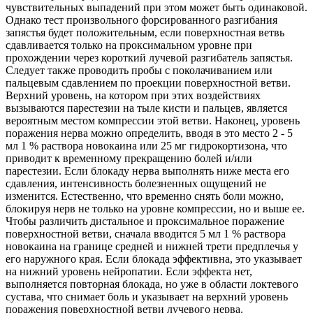
чувствительных выпадений при этом может быть одинаковой.
Однако тест произвольного форсированного разгибания
запястья будет положительным, если поверхностная ветвь
сдавливается только на проксимальном уровне при
прохождении через короткий лучевой разгибатель запястья.
Следует также проводить пробы с поколачиванием или
пальцевым сдавлением по проекции поверхностной ветви.
Верхний уровень, на котором при этих воздействиях
вызываются парестезии на тыле кисти и пальцев, является
вероятным местом компрессии этой ветви. Наконец, уровень
поражения нерва можно определить, вводя в это место 2 - 5
мл 1 % раствора новокаина или 25 мг гидрокортизона, что
приводит к временному прекращению болей и/или
парестезии. Если блокаду нерва выполнять ниже места его
сдавления, интенсивность болезненных ощущений не
изменится. Естественно, что временно снять боли можно,
блокируя нерв не только на уровне компрессии, но и выше ее.
Чтобы различить дистальное и проксимальное поражение
поверхностной ветви, сначала вводится 5 мл 1 % раствора
новокаина на границе средней и нижней трети предплечья у
его наружного края. Если блокада эффективна, это указывает
на нижний уровень нейропатии. Если эффекта нет,
выполняется повторная блокада, но уже в области локтевого
сустава, что снимает боль и указывает на верхний уровень
поражения поверхностной ветви лучевого нерва.