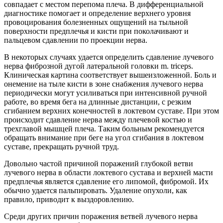
совпадает с местом перепома плеча. В дифференциальной
диагностике помогает и определение верхнего уровня
провоцирования болезненных ощущений на тыльной
поверхности предплечья и кисти при поколачивают и
пальцевом сдавлении по проекции нерва.
В некоторых случаях удается определить сдавление лучевого
нерва фиброзной дугой латеральной головки m. triceps.
Клиническая картина соответствует вышеизложенной. Боль и
онемение на тыле кисти в зоне снабжения лучевого нерва
периодически могут усиливаться при интенсивной ручной
работе, во время бега на длинные дистанции, с резким
сгибанием верхних конечностей в локтевом суставе. При этом
происходит сдавление нерва между плечевой костью и
трехглавой мышцей плеча. Таким больным рекомендуется
обращать внимание при беге на угол сгибания в локтевом
суставе, прекращать ручной труд.
Довольно частой причиной поражений глубокой ветви
лучевого нерва в области локтевого сустава и верхней масти
предплечья является сдавление его липомой, фибромой. Их
обычно удается пальпировать. Удаление опухоли, как
правило, приводит к выздоровлению.
Среди других причин поражения ветвей лучевого нерва