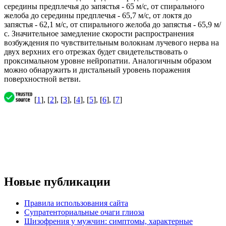
середины предплечья до запястья - 65 м/с, от спирального
желоба до середины предплечья - 65,7 м/с, от локтя до
запястья - 62,1 м/с, от спирального желоба до запястья - 65,9 м/
с. Значительное замедление скорости распространения
возбуждения по чувствительным волокнам лучевого нерва на
двух верхних его отрезках будет свидетельствовать о
проксимальном уровне нейропатии. Аналогичным образом
можно обнаружить и дистальный уровень поражения
поверхностной ветви.
[
1
], [
2
], [
3
], [
4
], [
5
], [
6
], [
7
]
Новые публикации
Правила использования сайта
Супратенториальные очаги глиоза
Шизофрения у мужчин: симптомы, характерные