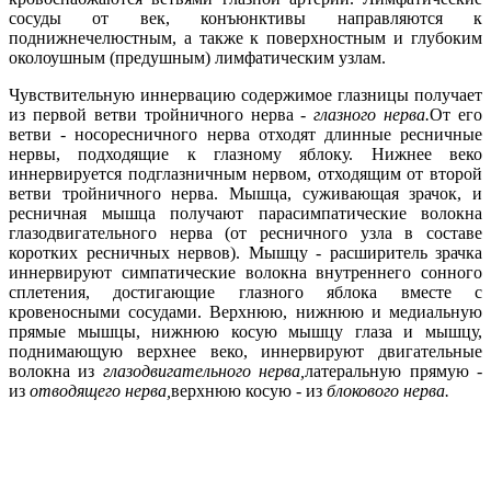
сосуды от век, конъюнктивы направляются к
поднижнечелюстным, а также к поверхностным и глубоким
околоушным (предушным) лимфатическим узлам.
Чувствительную иннервацию содержимое глазницы получает
из первой ветви тройничного нерва -
глазного нерва.
От его
ветви - носоресничного нерва отходят длинные ресничные
нервы, подходящие к глазному яблоку. Нижнее веко
иннервируется подглазничным нервом, отходящим от второй
ветви тройничного нерва. Мышца, суживающая зрачок, и
ресничная мышца получают парасимпатические волокна
глазодвигательного нерва (от ресничного узла в составе
коротких ресничных нервов). Мышцу - расширитель зрачка
иннервируют симпатические волокна внутреннего сонного
сплетения, достигающие глазного яблока вместе с
кровеносными сосудами. Верхнюю, нижнюю и медиальную
прямые мышцы, нижнюю косую мышцу глаза и мышцу,
поднимающую верхнее веко, иннервируют двигательные
волокна из
глазодвигательного нерва,
латеральную прямую -
из
отводящего нерва,
верхнюю косую - из
блокового нерва.