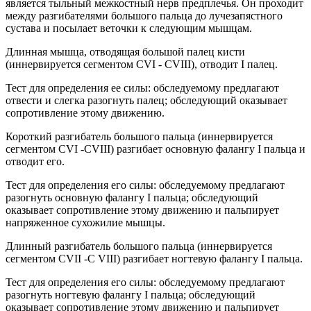
является тыльный межкостный нерв предплечья. Он проходит
между разгибателями большого пальца до лучезапястного
сустава и посылает веточки к следующим мышцам.
Длинная мышца, отводящая большой палец кисти
(иннервируется сегментом CVI - CVIII), отводит I палец.
Тест для определения ее силы: обследуемому предлагают
отвести и слегка разогнуть палец; обследующий оказывает
сопротивление этому движению.
Короткий разгибатель большого пальца (иннервируется
сегментом CVI -СVIII) разгибает основную фалангу I пальца и
отводит его.
Тест для определения его силы: обследуемому предлагают
разогнуть основную фалангу I пальца; обследующий
оказывает сопротивление этому движению и пальпирует
напряженное сухожилие мышцы.
Длинный разгибатель большого пальца (иннервируется
сегментом CVII -С VIII) разгибает ногтевую фалангу I пальца.
Тест для определения его силы: обследуемому предлагают
разогнуть ногтевую фалангу I пальца; обследующий
оказывает сопротивление этому движению и пальпирует