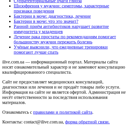
Супратенториальные очаги глиоза
Шизофрения у мужчин: симптомы, характерные
признаки поведения
Бактерии в моче: диагностика, лечение
Бактерии в моче: что это значит?
Ранний приём антибиотиков нарушает развитие
иммунитета у младенцев
Лечение рака простаты по рекомендациям помогает
большинству мужчин пережить болезнь
Учёные выяснили, что ежедневные тренировки
помогают лучше спать
ilive.com.ua — информационный портал. Материалы сайта
носят ознакомительный характер и не заменяют консультацию
квалифицированного специалиста.
Сайт не предоставляет медицинских консультаций,
диагностики или лечения и не продаёт товары либо услуги.
Информация на сайте не является офертой. Администрация не
несёт ответственности за последствия использования
материалов.
Ознакомьтесь с
правилами и политикой сайта
.
Контакты: contact@ilive.com.ua,
форма обратной связи.