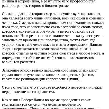
физика и астрофизика, в результате чего профессор стал
распространять теорию о биоцентризме.
Согласно данной теории смерть не существует как таковая,
она является всего лишь иллюзией, возникающей в сознании
человека. Смерть в нашем привычном понимании возникает
из-за того, что человек тесно связывает себя со своим телом,
которое в конечном итоге умрет, а вместе с телом и все
остальное. Но в реальности сознание человека существует не
зависимо от времени или пространства, может быть где
угодно, как в теле человека, так и за его пределами. Данная
теория переплетается с квантовой механикой, согласно
которой отдельная частица может оказаться в любом месте, а
определенное событие имеет бесчисленное количество
вариантов развития.
Заявление относительно параллельного мира специалист
сделал после изучения нескольких интересных фактов,
касательно реинкарнации (переселения души).
Стоит отметить, что в основе подобного переселения лежит
перерождение всего организма.
Как заявил Роберт Ланца во время проведения своих
экспериментов он смог установить необычную
закономерность. После смерти человек попадает в другую