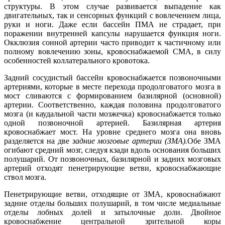
структуры. В этом случае развивается выпадение как
двигательных, так и сенсорных функций с вовлечением лица,
руки и ноги. Даже если бассейн ПМА не страдает, при
поражении внутренней капсулы нарушается функция ноги.
Окклюзия сонной артерии часто приводит к частичному или
полному вовлечению зоны, кровоснабжаемой СМА, в силу
особенностей коллатерального кровотока.
Задний сосудистый бассейн кровоснабжается позвоночными
артериями, которые в месте перехода продолговатого мозга в
мост сливаются с формированием базилярной (основной)
артерии. Соответственно, каждая половина продолговатого
мозга (и каудальной части мозжечка) кровоснабжается только
одной позвоночной артерией. Базилярная артерия
кровоснабжает мост. На уровне среднего мозга она вновь
разделяется на две
задние мозговые артерии
(ЗМА).
Обе ЗМА
огибают средний мозг, следуя кзади вдоль основания больших
полушарий. От позвоночных, базилярной и задних мозговых
артерий отходят пенетрирующие ветви, кровоснабжающие
ствол мозга.
Пенетрирующие ветви, отходящие от ЗМА, кровоснабжают
задние отделы больших полушарий, в том числе медиальные
отделы лобных долей и затылочные доли. Двойное
кровоснабжение центральной зрительной коры