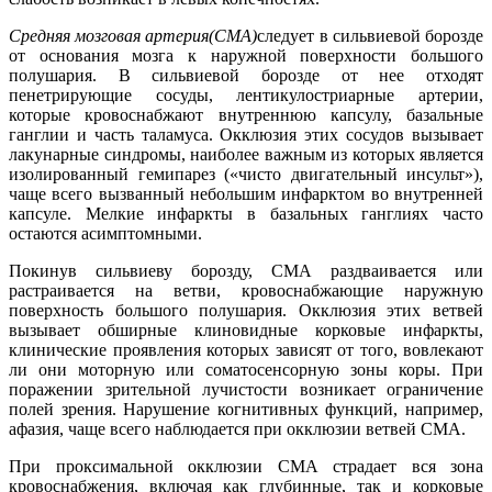
Средняя мозговая артерия
(СМА)
следует в сильвиевой борозде
от основания мозга к наружной поверхности большого
полушария. В сильвиевой борозде от нее отходят
пенетрирующие сосуды, лентикулостриарные артерии,
которые кровоснабжают внутреннюю капсулу, базальные
ганглии и часть таламуса. Окклюзия этих сосудов вызывает
лакунарные синдромы, наиболее важным из которых является
изолированный гемипарез («чисто двигательный инсульт»),
чаще всего вызванный небольшим инфарктом во внутренней
капсуле. Мелкие инфаркты в базальных ганглиях часто
остаются асимптомными.
Покинув сильвиеву борозду, СМА раздваивается или
растраивается на ветви, кровоснабжающие наружную
поверхность большого полушария. Окклюзия этих ветвей
вызывает обширные клиновидные корковые инфаркты,
клинические проявления которых зависят от того, вовлекают
ли они моторную или соматосенсорную зоны коры. При
поражении зрительной лучистости возникает ограничение
полей зрения. Нарушение когнитивных функций, например,
афазия, чаще всего наблюдается при окклюзии ветвей СМА.
При проксимальной окклюзии СМА страдает вся зона
кровоснабжения, включая как глубинные, так и корковые