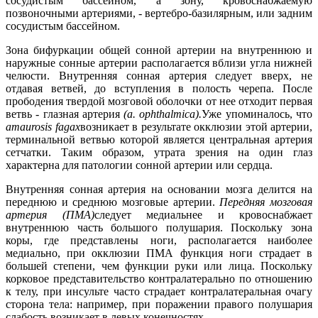
сосудистым бассейном, а зону, кровоснабжаемую
позвоночными артериями, - вертебро-базилярным, или задним
сосудистым бассейном.
Зона бифуркации общей сонной артерии на внутреннюю и
наружные сонные артерии располагается вблизи угла нижней
челюсти. Внутренняя сонная артерия следует вверх, не
отдавая ветвей, до вступления в полость черепа. После
прободения твердой мозговой оболочки от нее отходит первая
ветвь - глазная артерия
(a. ophthalmica).
Уже упоминалось, что
amaurosis fagax
возникает в результате окклюзии этой артерии,
терминальной ветвью которой является центральная артерия
сетчатки. Таким образом, утрата зрения на один глаз
характерна для патологии сонной артерии или сердца.
Внутренняя сонная артерия на основании мозга делится на
переднюю и среднюю мозговые артерии.
Передняя мозговая
артерия
(ПМА)
следует медиальнее и кровоснабжает
внутреннюю часть большого полушария. Поскольку зона
коры, где представлены ноги, располагается наиболее
медиально, при окклюзии ПМА функция ноги страдает в
большей степени, чем функции руки или лица. Поскольку
корковое представительство контралатерально по отношению
к телу, при инсульте часто страдает контралатеральная очагу
сторона тела: например, при поражении правого полушария
слабость возникает в левых конечностях.