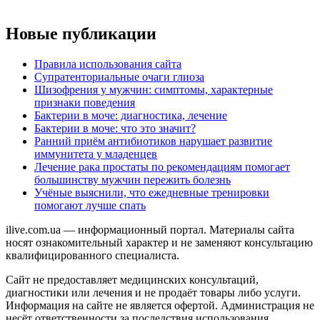
Новые публикации
Правила использования сайта
Супратенториальные очаги глиоза
Шизофрения у мужчин: симптомы, характерные
признаки поведения
Бактерии в моче: диагностика, лечение
Бактерии в моче: что это значит?
Ранний приём антибиотиков нарушает развитие
иммунитета у младенцев
Лечение рака простаты по рекомендациям помогает
большинству мужчин пережить болезнь
Учёные выяснили, что ежедневные тренировки
помогают лучше спать
ilive.com.ua — информационный портал. Материалы сайта
носят ознакомительный характер и не заменяют консультацию
квалифицированного специалиста.
Сайт не предоставляет медицинских консультаций,
диагностики или лечения и не продаёт товары либо услуги.
Информация на сайте не является офертой. Администрация не
несёт ответственности за последствия использования