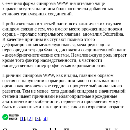
Семейная форма синдрома WPW значительно чаще
характеризуется наличием большого числа добавочных
атриовентрикулярных соединений.
Приблизительно в третьей части всех клинических случаев
синдром связан с тем, что имеют место врожденные пороки
сердца – пролапс митрального клапана, аномалия Эбштейна.
В качестве причины выступают помимо этого
деформированная межжелудочковая, межпредсердная
перегородка тетрада Фалло, дисплазии соединительной ткани
- дизэмбриогенетические стигмы. Немаловажную роль играет
кроме того фактор наследственности, в частности
наследственная гипертрофическая кардиомиопатия.
Причины синдрома WPW, как видим, главным образом
состоят в нарушении формирования такого столь важного
органа как человеческое сердце в процессе эмбрионального
развития. Тем не менее, хотя данный синдром в значительной
степени имеет причинами неблагоприятные врожденные
анатомические особенности, первые его проявления могут
быть выявленными как в детстве, так и во взрослом возрасте.
[
1
], [
2
], [
3
], [
4
]