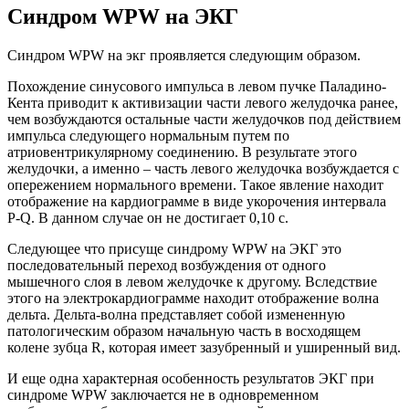
Синдром WPW на ЭКГ
Синдром WPW на экг проявляется следующим образом.
Похождение синусового импульса в левом пучке Паладино-
Кента приводит к активизации части левого желудочка ранее,
чем возбуждаются остальные части желудочков под действием
импульса следующего нормальным путем по
атриовентрикулярному соединению. В результате этого
желудочки, а именно – часть левого желудочка возбуждается с
опережением нормального времени. Такое явление находит
отображение на кардиограмме в виде укорочения интервала
Р-Q. В данном случае он не достигает 0,10 с.
Следующее что присуще синдрому WPW на ЭКГ это
последовательный переход возбуждения от одного
мышечного слоя в левом желудочке к другому. Вследствие
этого на электрокардиограмме находит отображение волна
дельта. Дельта-волна представляет собой измененную
патологическим образом начальную часть в восходящем
колене зубца R, которая имеет зазубренный и уширенный вид.
И еще одна характерная особенность результатов ЭКГ при
синдроме WPW заключается не в одновременном