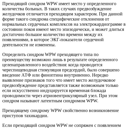
Преходящий синдром WPW имеет место у определенного
количества больных. В таких случаях предвозбуждение
желудочков отличается преходящим характером. При данной
форме такого синдрома специфические отклонения от
нормальных сердечных комплексов на электрокардиограмме в
состоянии покоя имеют место эпизодически, и может длиться
достаточно большое количество времени между их
появлениями, в которое ЭКГ-показатели сердечной
деятельности не изменены.
Определить синдром WPW преходящего типа по
преимуществу возможно лишь в результате определенного
целенаправленного воздействия: когда проводится
череспищеводная стимуляция предсердий, было совершено
введение АТФ или финоптина внутривенно. Нередко
выявление признаков того что имеет место желудочковое
предвозбуждение представляется также возможным только
если искусственно индуцируется временная блокада
проводимости через атриовентрикулярный узел. При этом
синдром называют латентным синдромом WPW.
Преходящему синдрому WPW свойственно возникновение
приступов тахикардии.
Если преходящий синдром WPW не сопряжен с появлением