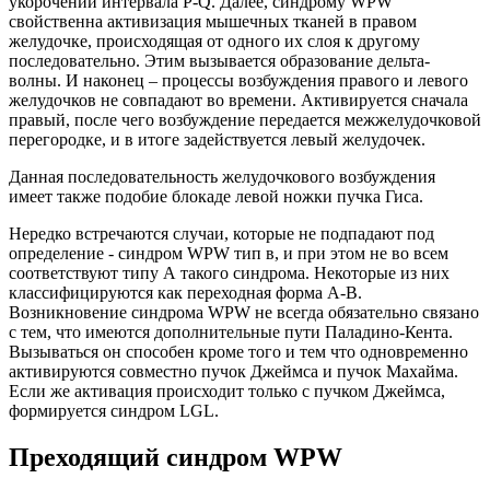
укорочении интервала P-Q. Далее, синдрому WPW
свойственна активизация мышечных тканей в правом
желудочке, происходящая от одного их слоя к другому
последовательно. Этим вызывается образование дельта-
волны. И наконец – процессы возбуждения правого и левого
желудочков не совпадают во времени. Активируется сначала
правый, после чего возбуждение передается межжелудочковой
перегородке, и в итоге задействуется левый желудочек.
Данная последовательность желудочкового возбуждения
имеет также подобие блокаде левой ножки пучка Гиса.
Нередко встречаются случаи, которые не подпадают под
определение - синдром WPW тип в, и при этом не во всем
соответствуют типу А такого синдрома. Некоторые из них
классифицируются как переходная форма А-В.
Возникновение синдрома WPW не всегда обязательно связано
с тем, что имеются дополнительные пути Паладино-Кента.
Вызываться он способен кроме того и тем что одновременно
активируются совместно пучок Джеймса и пучок Махайма.
Если же активация происходит только с пучком Джеймса,
формируется синдром LGL.
Преходящий синдром WPW