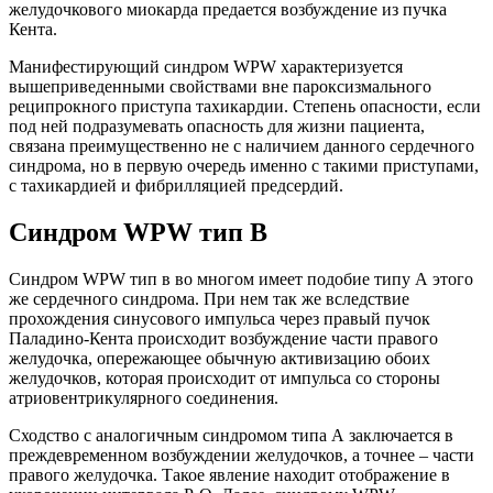
желудочкового миокарда предается возбуждение из пучка
Кента.
Манифестирующий синдром WPW характеризуется
вышеприведенными свойствами вне пароксизмального
реципрокного приступа тахикардии. Степень опасности, если
под ней подразумевать опасность для жизни пациента,
связана преимущественно не с наличием данного сердечного
синдрома, но в первую очередь именно с такими приступами,
с тахикардией и фибрилляцией предсердий.
Синдром WPW тип В
Синдром WPW тип в во многом имеет подобие типу А этого
же сердечного синдрома. При нем так же вследствие
прохождения синусового импульса через правый пучок
Паладино-Кента происходит возбуждение части правого
желудочка, опережающее обычную активизацию обоих
желудочков, которая происходит от импульса со стороны
атриовентрикулярного соединения.
Сходство с аналогичным синдромом типа А заключается в
преждевременном возбуждении желудочков, а точнее – части
правого желудочка. Такое явление находит отображение в