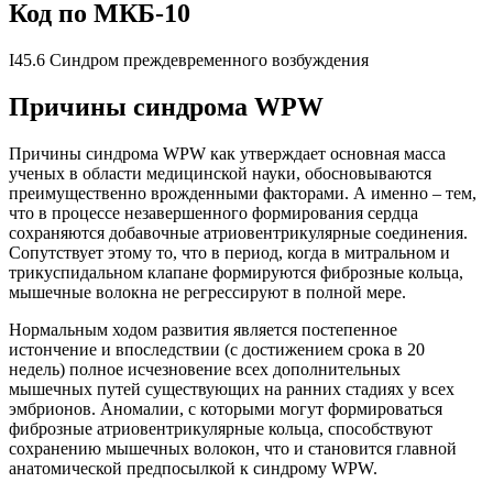
Код по МКБ-10
I45.6 Синдром преждевременного возбуждения
Причины синдрома WPW
Причины синдрома WPW как утверждает основная масса
ученых в области медицинской науки, обосновываются
преимущественно врожденными факторами. А именно – тем,
что в процессе незавершенного формирования сердца
сохраняются добавочные атриовентрикулярные соединения.
Сопутствует этому то, что в период, когда в митральном и
трикуспидальном клапане формируются фиброзные кольца,
мышечные волокна не регрессируют в полной мере.
Нормальным ходом развития является постепенное
истончение и впоследствии (с достижением срока в 20
недель) полное исчезновение всех дополнительных
мышечных путей существующих на ранних стадиях у всех
эмбрионов. Аномалии, с которыми могут формироваться
фиброзные атриовентрикулярные кольца, способствуют
сохранению мышечных волокон, что и становится главной
анатомической предпосылкой к синдрому WPW.