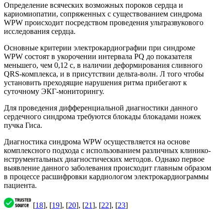
Определение всяческих возможных пороков сердца и
кариомиопатии, сопряженных с существованием синдрома
WPW происходит посредством проведения ультразвукового
исследования сердца.
Основные критерии электрокардиографии при синдроме
WPW состоят в укорочении интервала PQ до показателя
меньшего, чем 0,12 с, в наличии деформирования сливного
QRS-комплекса, и в присутствии дельта-волн. Л того чтобы
установить преходящие нарушения ритма прибегают к
суточному ЭКГ-мониторингу.
Для проведения дифференциальной диагностики данного
сердечного синдрома требуются блокады блокадами ножек
пучка Гиса.
Диагностика синдрома WPW осуществляется на основе
комплексного подхода с использованием различных клинико-
нструментальных диагностических методов. Однако первое
выявление данного заболевания происходит главным образом
в процессе расшифровки кардиологом электрокардиограммы
пациента.
[
18
], [
19
], [
20
], [
21
], [
22
], [
23
]