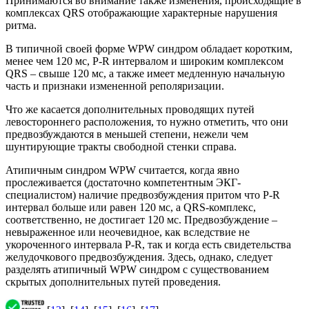
Принимаются во внимание также изменения, происходящие в
комплексах QRS отображающие характерные нарушения
ритма.
В типичной своей форме WPW синдром обладает коротким,
менее чем 120 мс, P-R интервалом и широким комплексом
QRS – свыше 120 мс, а также имеет медленную начальную
часть и признаки измененной реполяризации.
Что же касается дополнительных проводящих путей
левостороннего расположения, то нужно отметить, что они
предвозбуждаются в меньшей степени, нежели чем
шунтирующие тракты свободной стенки справа.
Атипичным синдром WPW считается, когда явно
прослеживается (достаточно компетентным ЭКГ-
специалистом) наличие предвозбуждения притом что P-R
интервал больше или равен 120 мс, а QRS-комплекс,
соответственно, не достигает 120 мс. Предвозбуждение –
невыраженное или неочевидное, как вследствие не
укороченного интервала P-R, так и когда есть свидетельства
желудочкового предвозбуждения. Здесь, однако, следует
разделять атипичный WPW синдром с существованием
скрытых дополнительных путей проведения.