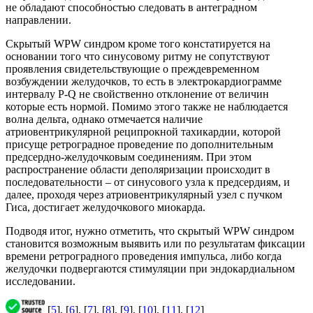
не обладают способностью следовать в антеградном
направлении.
Скрытый WPW синдром кроме того констатируется на
основании того что синусовому ритму не сопутствуют
проявления свидетельствующие о преждевременном
возбуждении желудочков, то есть в электрокардиограмме
интервалу P-Q не свойственно отклонение от величин
которые есть нормой. Помимо этого также не наблюдается
волна дельта, однако отмечается наличие
атриовентрикулярной реципрокной тахикардии, которой
присуще ретроградное проведение по дополнительным
предсердно-желудочковым соединениям. При этом
распространение области деполяризации происходит в
последовательности – от синусового узла к предсердиям, и
далее, проходя через атриовентрикулярный узел с пучком
Гиса, достигает желудочкового миокарда.
Подводя итог, нужно отметить, что скрытый WPW синдром
становится возможным выявить или по результатам фиксации
времени ретроградного проведения импульса, либо когда
желудочки подвергаются стимуляции при эндокардиальном
исследовании.
[
5
], [
6
], [
7
], [
8
], [
9
], [
10
], [
11
], [
12
]