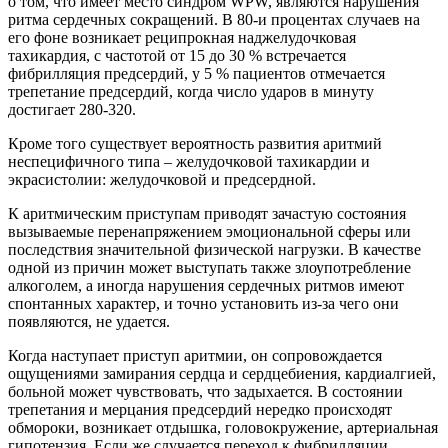
о том, что имеет место синдром WPW, являются нарушения
ритма сердечных сокращений. В 80-и процентах случаев на
его фоне возникает реципрокная наджелудочковая
тахикардия, с частотой от 15 до 30 % встречается
фибрилляция предсердий, у 5 % пациентов отмечается
трепетание предсердий, когда число ударов в минуту
достигает 280-320.
Кроме того существует вероятность развития аритмий
неспецифичного типа – желудочковой тахикардии и
экрасистолии: желудочковой и предсердной.
К аритмическим приступам приводят зачастую состояния
вызываемые перенапряжением эмоциональной сферы или
последствия значительной физической нагрузки. В качестве
одной из причин может выступать также злоупотребление
алкоголем, а иногда нарушения сердечных ритмов имеют
спонтанных характер, и точно установить из-за чего они
появляются, не удается.
Когда наступает приступ аритмии, он сопровождается
ощущениями замирания сердца и сердцебиения, кардиалгией,
больной может чувствовать, что задыхается. В состоянии
трепетания и мерцания предсердий нередко происходят
обмороки, возникает отдышка, головокружение, артериальная
гипотензия. Если же случается переход к фибрилляции