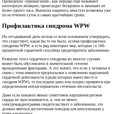
Проведение «прижигания», как нередко еще называют
катетерную абляцию, происходит бескровно и занимает не
более одного часа. Выписка пациента зачастую возможна уже
по истечении суток в самые кратчайшие сроки.
Профилактика синдрома WPW
На сегодняшний день нельзя со всем основанием утверждать,
что существует, какая бы то ни было, особая профилактика
синдрома WPW, и есть ряд некоторых мер, которые со 100-
процентной гарантией способны предотвратить заболевание.
Развитие этого сердечного синдрома во многих случаях
может быть обусловлено в значительной степени
врожденными факторами. А это значит, что если у человека в
связи с этим имеются предпосылки к появлению нарушений
сердечной деятельности (среди которых имеет место и
синдром WPW), то последние рано или поздно проявятся при
определенном неблагоприятном стечении обстоятельств.
Даже если никаких явных симптомов нарушения ритмов
сердца не прослеживается, и, тем не менее,
электрокардиограмма свидетельствует о заболевании, это
должно явиться достаточным поводом для консультации у
врача кардиолога.