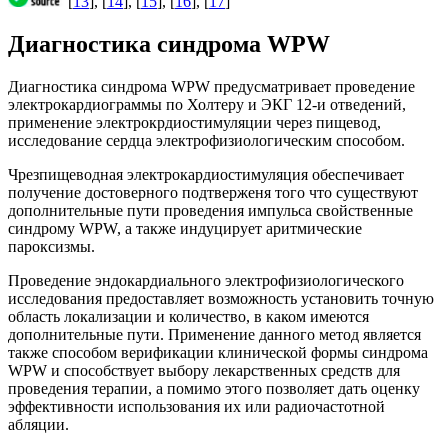
[
13
], [
14
], [
15
], [
16
], [
17
]
Диагностика синдрома WPW
Диагностика синдрома WPW предусматривает проведение
электрокардиограммы по Холтеру и ЭКГ 12-и отведений,
применение электрокрдиостимуляции через пищевод,
исследование сердца электрофизиологическим способом.
Чрезпищеводная электрокардиостимуляция обеспечивает
получение достоверного подтверженя того что существуют
дополнительные пути проведения импульса свойственные
синдрому WPW, а также индуцирует аритмические
пароксизмы.
Проведение эндокардиального электрофизиологического
исследования предоставляет возможность установить точную
область локализации и количество, в каком имеются
дополнительные пути. Применение данного метод является
также способом верификации клинической формы синдрома
WPW и способствует выбору лекарственных средств для
проведения терапии, а помимо этого позволяет дать оценку
эффективности использования их или радиочастотной
абляции.