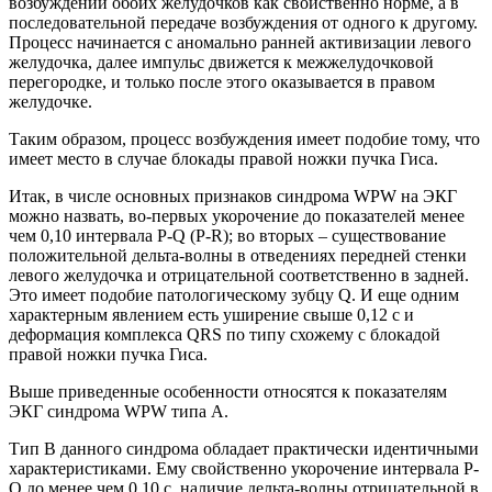
возбуждении обоих желудочков как свойственно норме, а в
последовательной передаче возбуждения от одного к другому.
Процесс начинается с аномально ранней активизации левого
желудочка, далее импульс движется к межжелудочковой
перегородке, и только после этого оказывается в правом
желудочке.
Таким образом, процесс возбуждения имеет подобие тому, что
имеет место в случае блокады правой ножки пучка Гиса.
Итак, в числе основных признаков синдрома WPW на ЭКГ
можно назвать, во-первых укорочение до показателей менее
чем 0,10 интервала Р-Q (Р-R); во вторых – существование
положительной дельта-волны в отведениях передней стенки
левого желудочка и отрицательной соответственно в задней.
Это имеет подобие патологическому зубцу Q. И еще одним
характерным явлением есть уширение свыше 0,12 с и
деформация комплекса QRS по типу схожему с блокадой
правой ножки пучка Гиса.
Выше приведенные особенности относятся к показателям
ЭКГ синдрома WPW типа А.
Тип В данного синдрома обладает практически идентичными
характеристиками. Ему свойственно укорочение интервала Р-
Q до менее чем 0,10 с, наличие дельта-волны отрицательной в