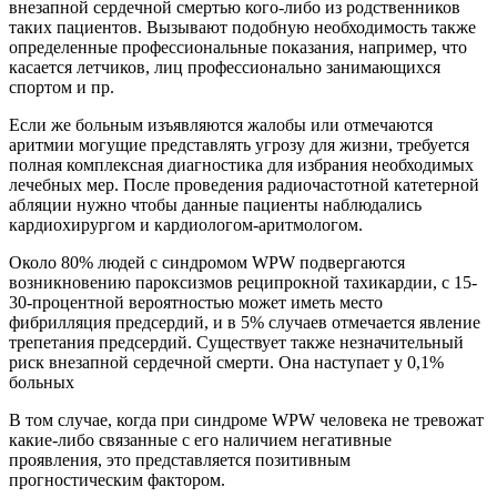
внезапной сердечной смертью кого-либо из родственников
таких пациентов. Вызывают подобную необходимость также
определенные профессиональные показания, например, что
касается летчиков, лиц профессионально занимающихся
спортом и пр.
Если же больным изъявляются жалобы или отмечаются
аритмии могущие представлять угрозу для жизни, требуется
полная комплексная диагностика для избрания необходимых
лечебных мер. После проведения радиочастотной катетерной
абляции нужно чтобы данные пациенты наблюдались
кардиохирургом и кардиологом-аритмологом.
Около 80% людей с синдромом WPW подвергаются
возникновению пароксизмов реципрокной тахикардии, с 15-
30-процентной вероятностью может иметь место
фибрилляция предсердий, и в 5% случаев отмечается явление
трепетания предсердий. Существует также незначительный
риск внезапной сердечной смерти. Она наступает у 0,1%
больных
В том случае, когда при синдроме WPW человека не тревожат
какие-либо связанные с его наличием негативные
проявления, это представляется позитивным
прогностическим фактором.