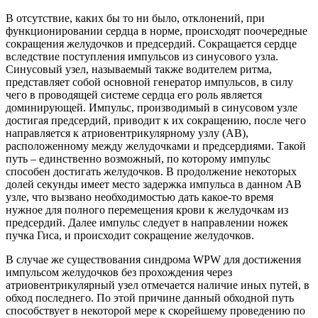
В отсутствие, каких бы то ни было, отклонений, при
функционировании сердца в норме, происходят поочередные
сокращения желудочков и предсердий. Сокращается сердце
вследствие поступления импульсов из синусового узла.
Синусовый узел, называемый также водителем ритма,
представляет собой основной генератор импульсов, в силу
чего в проводящей системе сердца его роль является
доминирующей. Импульс, производимый в синусовом узле
достигая предсердий, приводит к их сокращению, после чего
направляется к атриовентрикулярному узлу (АВ),
расположенному между желудочками и предсердиями. Такой
путь – единственно возможный, по которому импульс
способен достигать желудочков. В продолжение некоторых
долей секунды имеет место задержка импульса в данном АВ
узле, что вызвано необходимостью дать какое-то время
нужное для полного перемещения крови к желудочкам из
предсердий. Далее импульс следует в направлении ножек
пучка Гиса, и происходит сокращение желудочков.
В случае же существования синдрома WPW для достижения
импульсом желудочков без прохождения через
атриовентрикулярный узел отмечается наличие иных путей, в
обход последнего. По этой причине данный обходной путь
способствует в некоторой мере к скорейшему проведению по