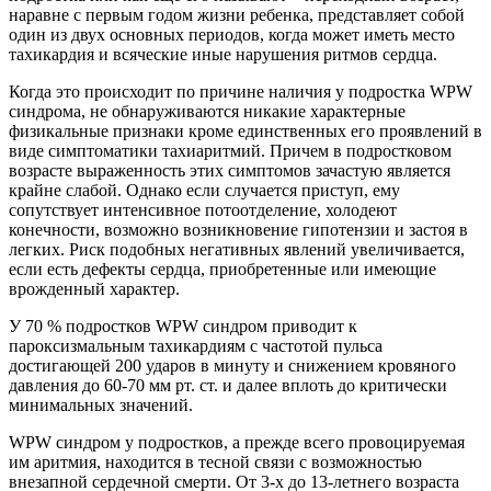
наравне с первым годом жизни ребенка, представляет собой
один из двух основных периодов, когда может иметь место
тахикардия и всяческие иные нарушения ритмов сердца.
Когда это происходит по причине наличия у подростка WPW
синдрома, не обнаруживаются никакие характерные
физикальные признаки кроме единственных его проявлений в
виде симптоматики тахиаритмий. Причем в подростковом
возрасте выраженность этих симптомов зачастую является
крайне слабой. Однако если случается приступ, ему
сопутствует интенсивное потоотделение, холодеют
конечности, возможно возникновение гипотензии и застоя в
легких. Риск подобных негативных явлений увеличивается,
если есть дефекты сердца, приобретенные или имеющие
врожденный характер.
У 70 % подростков WPW синдром приводит к
пароксизмальным тахикардиям с частотой пульса
достигающей 200 ударов в минуту и снижением кровяного
давления до 60-70 мм рт. ст. и далее вплоть до критически
минимальных значений.
WPW синдром у подростков, а прежде всего провоцируемая
им аритмия, находится в тесной связи с возможностью
внезапной сердечной смерти. От 3-х до 13-летнего возраста