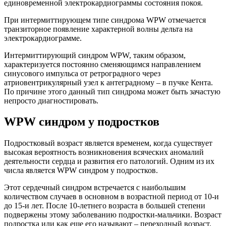
единовременной электрокардиограммы состояния покоя.
При интермиттирующем типе синдрома WPW отмечается
транзиторное появление характерной волны дельта на
электрокардиограмме.
Интермиттирующий синдром WPW, таким образом,
характеризуется постоянно сменяющимся направлением
синусового импульса от ретроградного через
атриовентрикулярный узел к антеградному – в пучке Кента.
По причине этого данный тип синдрома может быть зачастую
непросто диагностировать.
WPW синдром у подростков
Подростковый возраст является временем, когда существует
высокая вероятность возникновения всяческих аномалий
деятельности сердца и развития его патологий. Одним из их
числа является WPW синдром у подростков.
Этот сердечный синдром встречается с наибольшим
количеством случаев в основном в возрастной период от 10-и
до 15-и лет. После 10-летнего возраста в большей степени
подвержены этому заболеванию подростки-мальчики. Возраст
подростка или как еще его называют – переходный возраст,