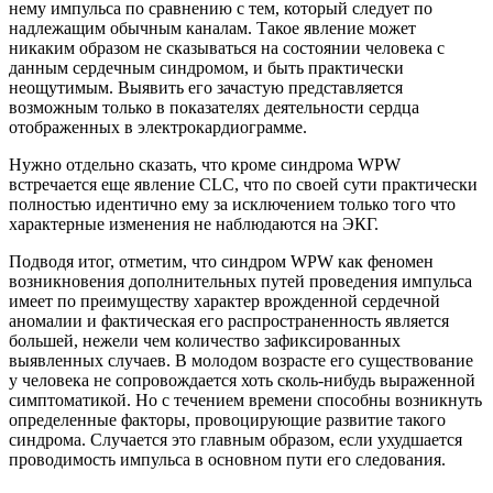
нему импульса по сравнению с тем, который следует по
надлежащим обычным каналам. Такое явление может
никаким образом не сказываться на состоянии человека с
данным сердечным синдромом, и быть практически
неощутимым. Выявить его зачастую представляется
возможным только в показателях деятельности сердца
отображенных в электрокардиограмме.
Нужно отдельно сказать, что кроме синдрома WPW
встречается еще явление CLC, что по своей сути практически
полностью идентично ему за исключением только того что
характерные изменения не наблюдаются на ЭКГ.
Подводя итог, отметим, что синдром WPW как феномен
возникновения дополнительных путей проведения импульса
имеет по преимуществу характер врожденной сердечной
аномалии и фактическая его распространенность является
большей, нежели чем количество зафиксированных
выявленных случаев. В молодом возрасте его существование
у человека не сопровождается хоть сколь-нибудь выраженной
симптоматикой. Но с течением времени способны возникнуть
определенные факторы, провоцирующие развитие такого
синдрома. Случается это главным образом, если ухудшается
проводимость импульса в основном пути его следования.