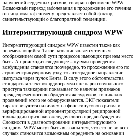
нарушений сердечных ритмов, говорят о феномене WPW.
Возможный переход заболевания в продолжение его течения
от синдрома к феномену представляет собой фактор,
свидетельствующий о благоприятной тенденции.
Интермиттирующий синдром WPW
Интермиттирующий синдром WPW известен также как
перемежающийся. Такое название является точным
отображением самой сути процессов имеющих при нем место
быть. А происходит следующее – путями проведения
возбуждения становятся поочередно, то прохождение его по
атриовентрикулярному узлу, то антеградное направление
импульса через пучок Кента. В силу этого обстоятельства
стандартная электрокардиограмма вне пароксизмального
приступа тахикардии показывает то наличие признаков
преждевременного возбуждения желудочков, то никаких
проявлений этого не обнаруживаются. ЭКГ-показатели
характеризуются наличием на фоне синусового ритма и
верифицированной атриовентрикулярной реципрокной
тахикардии признаков желудочкового предвозбуждения.
Сложности в диагностировании интермиттирующего
синдрома WPW могут быть вызваны тем, что его не во всех
случаях становится возможным определить на основании