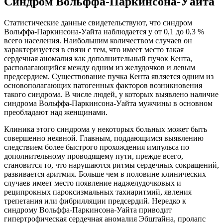
Синдром Вольффа-Паркинсона-Уайта
Статистические данные свидетельствуют, что синдром
Вольффа-Паркинсона-Уайта наблюдается у от 0,1 до 0,3 %
всего населения. Наибольшим количеством случаев он
характеризуется в связи с тем, что имеет место такая
сердечная аномалия как дополнительный пучок Кента,
располагающийся между одним из желудочков и левым
предсердием. Существование пучка Кента является одним из
основополагающих патогенных факторов возникновения
такого синдрома. В числе людей, у которых выявлено наличие
синдрома Вольффа-Паркинсона-Уайта мужчины в основном
преобладают над женщинами.
Клиника этого синдрома у некоторых больных может быть
совершенно неявной. Главным, поддающимся выявлению
следствием более быстрого прохождения импульса по
дополнительному проводящему пути, прежде всего,
становится то, что нарушаются ритмы сердечных сокращений,
развивается аритмия. Больше чем в половине клинических
случаев имеет место появление наджелудочковых и
реципрокных пароксизмальных тахиаритмий, явления
трепетания или фибрилляции предсердий. Нередко к
синдрому Вольффа-Паркинсона-Уайта приводит
гипертрофическая сердечная аномалия Эбштайна, пролапс