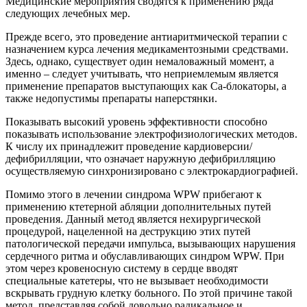
Медицинские мероприятия сводятся к применению ряда
следующих лечебных мер.
Прежде всего, это проведение антиаритмической терапии с
назначением курса лечения медикаментозными средствами.
Здесь, однако, существует один немаловажный момент, а
именно – следует учитывать, что неприемлемым является
применение препаратов выступающих как Са-блокаторы, а
также недопустимы препараты наперстянки.
Показывать высокий уровень эффективности способно
показывать использование электрофизиологических методов.
К числу их принадлежит проведение кардиоверсии/
дефибрилляции, что означает наружную дефибрилляцию
осуществляемую синхронизировано с электрокардиографией.
Помимо этого в лечении синдрома WPW прибегают к
применению ктетерной абляции дополнительных путей
проведения. Данный метод является нехирургической
процедурой, нацеленной на деструкцию этих путей
патологической передачи импульса, вызывающих нарушения
сердечного ритма и обуславливающих синдром WPW. При
этом через кровеносную систему в сердце вводят
специальные катетеры, что не вызывает необходимости
вскрывать грудную клетку больного. По этой причине такой
метод, представляя собой довольно радикальное и