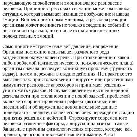
нарушающую спокойствие и эмоциональное равновесие
человека. Причиной стрессовых ситуаций может быть любая
ситуация, которая вызывает излишнее возбуждение и шквал
эмоций. Вопреки некоторым мнениям, стрессовая реакция
организма может возникать не только вследствие событий с
негативной окраской, но и после испытания внезапных
положительных эмоций.
Само понятие «стресс» означает давление, напряжение.
Организм постоянно испытывает различного рода
воздействия окружающей среды. При столкновении с какой-
либо проблемой (физиологического, психологического плана),
организм сначала исследует возникшую проблему (трудность
задачу), потом переходит в стадию действия. На практике это
выглядит так: при столкновении с вирусом или простейшими
иммунитет распознает агрессоров и принимает решения –
уничтожить чужаков. В случае с явлением высшей нервной
деятельности при столкновении с новой задачей, проблемой
включается ориентировочный рефлекс (активный или
пассивный) и обнаруженные дополнительные данные
подвергаются анализу, после чего человек переходит в стадию
принятия решения и действий. Стрессируют современного
человека различные факторы, а вирусы и паразиты – самые
банальные причины физиологических стрессов, которые, как
правило, не особо привлекают наше внимание. А вот