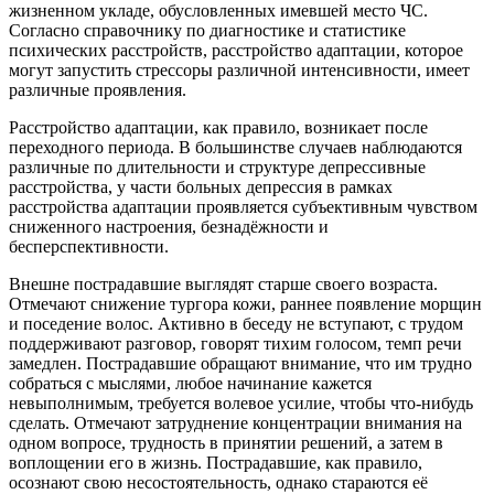
жизненном укладе, обусловленных имевшей место ЧС.
Согласно справочнику по диагностике и статистике
психических расстройств, расстройство адаптации, которое
могут запустить стрессоры различной интенсивности, имеет
различные проявления.
Расстройство адаптации, как правило, возникает после
переходного периода. В большинстве случаев наблюдаются
различные по длительности и структуре депрессивные
расстройства, у части больных депрессия в рамках
расстройства адаптации проявляется субъективным чувством
сниженного настроения, безнадёжности и
бесперспективности.
Внешне пострадавшие выглядят старше своего возраста.
Отмечают снижение тургора кожи, раннее появление морщин
и поседение волос. Активно в беседу не вступают, с трудом
поддерживают разговор, говорят тихим голосом, темп речи
замедлен. Пострадавшие обращают внимание, что им трудно
собраться с мыслями, любое начинание кажется
невыполнимым, требуется волевое усилие, чтобы что-нибудь
сделать. Отмечают затруднение концентрации внимания на
одном вопросе, трудность в принятии решений, а затем в
воплощении его в жизнь. Пострадавшие, как правило,
осознают свою несостоятельность, однако стараются её