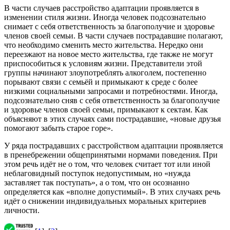
В части случаев расстройство адаптации проявляется в
изменении стиля жизни. Иногда человек подсознательно
снимает с себя ответственность за благополучие и здоровье
членов своей семьи. В части случаев пострадавшие полагают,
что необходимо сменить место жительства. Нередко они
переезжают на новое место жительства, где также не могут
приспособиться к условиям жизни. Представители этой
группы начинают злоупотреблять алкоголем, постепенно
порывают связи с семьёй и примыкают к среде с более
низкими социальными запросами и потребностями. Иногда,
подсознательно сняв с себя ответственность за благополучие
и здоровье членов своей семьи, примыкают к сектам. Как
объясняют в этих случаях сами пострадавшие, «новые друзья
помогают забыть старое горе».
У ряда пострадавших с расстройством адаптации проявляется
в пренебрежении общепринятыми нормами поведения. При
этом речь идёт не о том, что человек считает тот или иной
неблаговидный поступок недопустимым, но «нужда
заставляет так поступать», а о том, что он осознанно
определяется как «вполне допустимый». В этих случаях речь
идёт о снижении индивидуальных моральных критериев
личности.