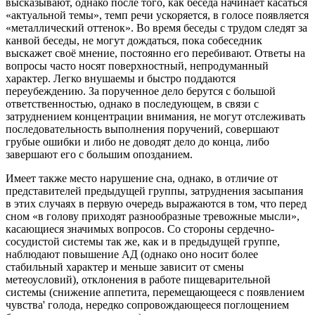
высказывают, однако после того, как беседа начинает касаться
«актуальной темы», темп речи ускоряется, в голосе появляется
«металлический оттенок». Во время беседы с трудом следят за
канвой беседы, не могут дождаться, пока собеседник
выскажет своё мнение, постоянно его перебивают. Ответы на
вопросы часто носят поверхностный, непродуманный
характер. Легко внушаемы и быстро поддаются
переубеждению. За порученное дело берутся с большой
ответственностью, однако в последующем, в связи с
затруднением концентрации внимания, не могут отслеживать
последовательность выполнения поручений, совершают
грубые ошибки и либо не доводят дело до конца, либо
завершают его с большим опозданием.
Имеет также место нарушение сна, однако, в отличие от
представителей предыдущей группы, затруднения засыпания
в этих случаях в первую очередь выражаются в том, что перед
сном «в голову приходят разнообразные тревожные мысли»,
касающиеся значимых вопросов. Со стороны сердечно-
сосудистой системы так же, как и в предыдущей группе,
наблюдают повышение АД (однако оно носит более
стабильный характер и меньше зависит от смены
метеоусловий), отклонения в работе пищеварительной
системы (снижение аппетита, перемещающееся с появлением
чувства' голода, нередко сопровождающееся поглощением