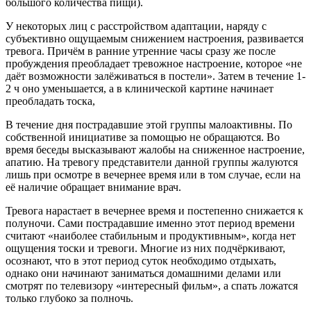
большого количества пищи).
У некоторых лиц с расстройством адаптации, наряду с
субъективно ощущаемым снижением настроения, развивается
тревога. Причём в ранние утренние часы сразу же после
пробуждения преобладает тревожное настроение, которое «не
даёт возможности залёживаться в постели». Затем в течение 1-
2 ч оно уменьшается, а в клинической картине начинает
преобладать тоска,
В течение дня пострадавшие этой группы малоактивны. По
собственной инициативе за помощью не обращаются. Во
время беседы высказывают жалобы на сниженное настроение,
апатию. На тревогу представители данной группы жалуются
лишь при осмотре в вечернее время или в том случае, если на
её наличие обращает внимание врач.
Тревога нарастает в вечернее время и постепенно снижается к
полуночи. Сами пострадавшие именно этот период времени
считают «наиболее стабильным и продуктивным», когда нет
ощущения тоски и тревоги. Многие из них подчёркивают,
осознают, что в этот период суток необходимо отдыхать,
однако они начинают заниматься домашними делами или
смотрят по телевизору «интересный фильм», а спать ложатся
только глубоко за полночь.