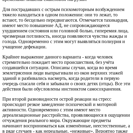
Для пострадавших с острым психомоторным возбуждением
тяжело находиться в одном положении: они то лежат, то
встают, то бесцельно передвигаются. Отмечается тахикардия,
имеют место повышение АД, не сопровождающееся
ухудшением состояния или головной болью, гиперемия лица,
чрезмерная потливость, иногда появляются чувства жажды и
голода. Одновременно с этим могут выявляться полиурия и
учащение дефекации.
Крайнее выражение данного варианта - когда человек
стремительно покидает место происшествия, без учёта
создавшейся ситуации. Описаны случаи, когда во время
землетрясения люди выпрыгивали из окон верхних этажей
зданий и разбивались насмерть, когда родители в первую
очередь спасали себя и забывали о своих детях (отцы). Все эти
действия были обусловлены инстинктом самосохранения.
При второй разновидности острой реакции на стресс
происходит резкое замедление психической и моторной
активности. Одновременно с этим имеют место
дереализационные расстройства, проявляющиеся в ощущении
отчуждения реального мира. Окружающие предметы
начинают восприниматься как изменённые, неестественные, а
в ряде случаев - как нереальные, «неживые». Вероятно также