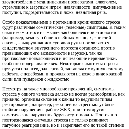
злоупотребление медицинскими препаратами, алкоголем,
стремление к азартным играм, навязчивости, импульсивные
поступки, подозрительность и ложь, невнятная речь.
Особо показательными в протекании хронического стресса
будут различные соматические (телесные) симптомы. К таким
симптомам относится мышечная боль неясной этиологии
(например, зачастую боли в шейных мышцах, «писчий
спазм», «выкручивание» суставов рук и ног являются
свидетельством внутреннего протеста организма против
превышающих его возможности нагрузок), так же
произвольно появляющиеся и исчезающие нервные тики,
особенно подергивание век. Некоторые симптомы стресса
прячутся под псевдоаллергией, заставляя иммунную систему
работать с перебоями и проявляются на коже в виде красной
сыпи или пузырьков с жидкостью.
Несмотря на такое многообразие проявлений, симптомы
стресса у одного человека далеко не всегда разнообразны, как
привило, организм склонен к каким-то ведущим типам
реагирования, например, реакцией на стресс могут быть
стойкие нарушения в работе ЖКХ, при этом другие
соматические нарушения будут отсутствовать. Постоянно
повторяющаяся ситуация стресса не только развивает
пагубное реагирование, но и закрепляет его до такой степени,