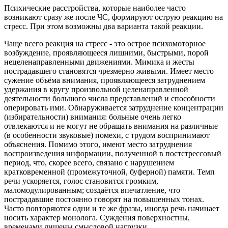
Психические расстройства, которые наиболее часто
возникают сразу же после ЧС, формируют острую реакцию на
стресс. При этом возможны два варианта такой реакции.
Чаще всего реакция на стресс - это острое психомоторное
возбуждение, проявляющееся лишними, быстрыми, порой
нецеленаправленными движениями. Мимика и жесты
пострадавшего становятся чрезмерно живыми. Имеет место
сужение объёма внимания, проявляющееся затруднением
удержания в кругу произвольной целенаправленной
деятельности большого числа представлений и способности
оперировать ими. Обнаруживается затруднение концентрации
(избирательности) внимания: больные очень легко
отвлекаются и не могут не обращать внимания на различные
(в особенности звуковые) помехи, с трудом воспринимают
объяснения. Помимо этого, имеют место затруднения
воспроизведения информации, полученной в постстрессовый
период, что, скорее всего, связано с нарушением
кратковременной (промежуточной, буферной) памяти. Темп
речи ускоряется, голос становится громким,
маломодулированным; создаётся впечатление, что
пострадавшие постоянно говорят на повышенных тонах.
Часто повторяются одни и те же фразы, иногда речь начинает
носить характер монолога. Суждения поверхностны,
временами лишены смысловой нагрузки.