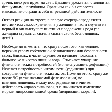
зрачок вяло реагирует на свет. Дыхание урежается, становится
бесшумным, неглубоким. Организм как бы старается
максимально оградить себя от реальной действительности.
Острая реакция на стресс, в первую очередь определяется
инстинктом самосохранения, а у женщин в части случаев на
первый план выступает инстинкт продолжения рода (т.е.
женщина стремится сначала спасти своих беспомощных
детей).
Необходимо отметить, что сразу после того, как человек
пережил угрозу собственной безопасности или безопасности
своих близких, в части случаев он начинает поглощать
большое количество пищи и воды. Отмечают учащение
физиологических потребностей (мочеиспускание, дефекация).
Исчезает потребность в интимности (уединении) при
совершении физиологических актов. Помимо этого, сразу же
после ЧС (в так называемой фазе изоляции) во
взаимоотношениях между пострадавшими начинает
действовать «право сильного», т.е. начинается изменение
морали микросоциальной среды (депривация морали).