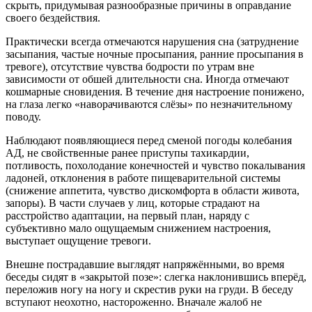
скрыть, придумывая разнообразные причины в оправдание
своего бездействия.
Практически всегда отмечаются нарушения сна (затруднение
засыпания, частые ночные просыпания, ранние просыпания в
тревоге), отсутствие чувства бодрости по утрам вне
зависимости от обшей длительности сна. Иногда отмечают
кошмарные сновидения. В течение дня настроение понижено,
на глаза легко «наворачиваются слёзы» по незначительному
поводу.
Наблюдают появляющиеся перед сменой погоды колебания
АД, не свойственные ранее приступы тахикардии,
потливость, похолодание конечностей и чувство покалывания
ладоней, отклонения в работе пищеварительной системы
(снижение аппетита, чувство дискомфорта в области живота,
запоры). В части случаев у лиц, которые страдают на
расстройство адаптации, на первый план, наряду с
субъективно мало ощущаемым снижением настроения,
выступает ощущение тревоги.
Внешне пострадавшие выглядят напряжёнными, во время
беседы сидят в «закрытой позе»: слегка наклонившись вперёд,
переложив ногу на ногу и скрестив руки на груди. В беседу
вступают неохотно, настороженно. Вначале жалоб не