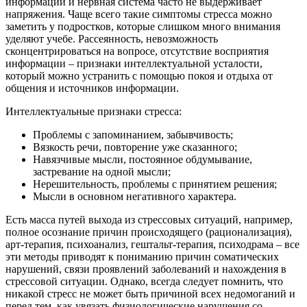
информации и нервная система часто не выдерживает
напряжения. Чаще всего такие симптомы стресса можно
заметить у подростков, которые слишком много внимания
уделяют учебе. Рассеянность, невозможность
сконцентрироваться на вопросе, отсутствие восприятия
информации – признаки интеллектуальной усталости,
который можно устранить с помощью покоя и отдыха от
общения и источников информации.
Интеллектуальные признаки стресса:
Проблемы с запоминанием, забывчивость;
Вязкость речи, повторение уже сказанного;
Навязчивые мысли, постоянное обдумывание,
застревание на одной мысли;
Нерешительность, проблемы с принятием решения;
Мысли в основном негативного характера.
Есть масса путей выхода из стрессовых ситуаций, например,
полное осознание причин происходящего (рационализация),
арт-терапия, психоанализ, гештальт-терапия, психодрама – все
эти методы приводят к пониманию причин соматических
нарушений, связи проявлений заболеваний и нахождения в
стрессовой ситуации. Однако, всегда следует помнить, что
никакой стресс не может быть причиной всех недомоганий и
перед тем, как увязать физиологические нарушения со