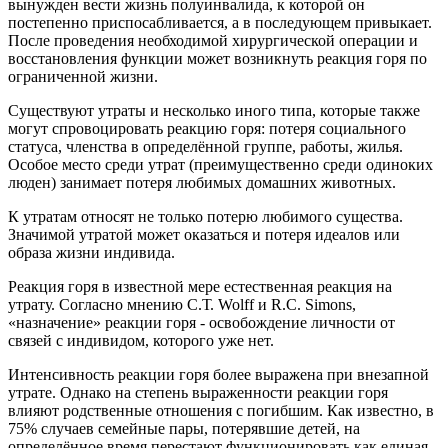
вынужден вести жизнь полуинвалида, к которой он
постепенно приспосабливается, а в последующем привыкает.
После проведения необходимой хирургической операции и
восстановления функции может возникнуть реакция горя по
ограниченной жизни.
Существуют утраты и несколько иного типа, которые также
могут спровоцировать реакцию горя: потеря социального
статуса, членства в определённой группе, работы, жилья.
Особое место среди утрат (преимущественно среди одиноких
люден) занимает потеря любимых домашних животных.
К утратам относят не только потерю любимого существа.
Значимой утратой может оказаться и потеря идеалов или
образа жизни индивида.
Реакция горя в известной мере естественная реакция на
утрату. Согласно мнению С.Т. Wolff и R.C. Simons,
«назначение» реакции горя - освобождение личности oт
связей с индивидом, которого уже нет.
Интенсивность реакции горя более выражена при внезапной
утрате. Однако на степень выраженности реакции горя
влияют родственные отношения с погибшим. Как известно, в
75% случаев семейные пары, потерявшие детей, на
определённое время перестают функционировать как единая