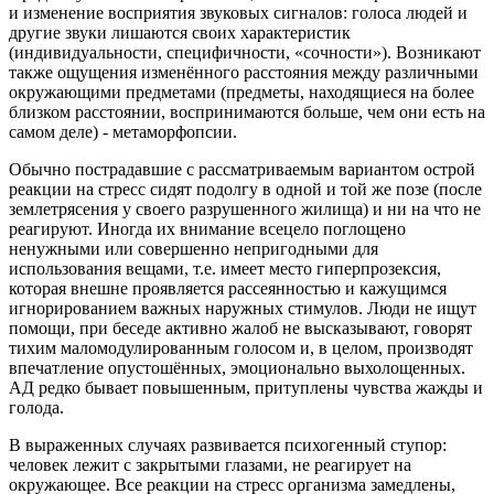
и изменение восприятия звуковых сигналов: голоса людей и
другие звуки лишаются своих характеристик
(индивидуальности, специфичности, «сочности»). Возникают
также ощущения изменённого расстояния между различными
окружающими предметами (предметы, находящиеся на более
близком расстоянии, воспринимаются больше, чем они есть на
самом деле) - метаморфопсии.
Обычно пострадавшие с рассматриваемым вариантом острой
реакции на стресс сидят подолгу в одной и той же позе (после
землетрясения у своего разрушенного жилища) и ни на что не
реагируют. Иногда их внимание всецело поглощено
ненужными или совершенно непригодными для
использования вещами, т.е. имеет место гиперпрозексия,
которая внешне проявляется рассеянностью и кажущимся
игнорированием важных наружных стимулов. Люди не ищут
помощи, при беседе активно жалоб не высказывают, говорят
тихим маломодулированным голосом и, в целом, производят
впечатление опустошённых, эмоционально выхолощенных.
АД редко бывает повышенным, притуплены чувства жажды и
голода.
В выраженных случаях развивается психогенный ступор:
человек лежит с закрытыми глазами, не реагирует на
окружающее. Все реакции на стресс организма замедлены,