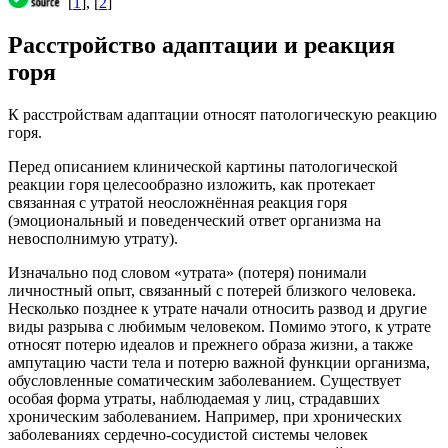
[
1
], [
2
]
Расстройство адаптации и реакция
горя
К расстройствам адаптации относят патологическую реакцию
горя.
Перед описанием клинической картины патологической
реакции горя целесообразно изложить, как протекает
связанная с утратой неосложнённая реакция горя
(эмоциональный и поведенческий ответ организма на
невосполнимую утрату).
Изначально под словом «утрата» (потеря) понимали
личностный опыт, связанный с потерей близкого человека.
Несколько позднее к утрате начали относить развод и другие
виды разрыва с любимым человеком. Помимо этого, к утрате
относят потерю идеалов и прежнего образа жизни, а также
ампутацию части тела и потерю важной функции организма,
обусловленные соматическим заболеванием. Существует
особая форма утраты, наблюдаемая у лиц, страдавших
хроническим заболеванием. Например, при хронических
заболеваниях сердечно-сосудистой системы человек