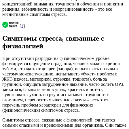
концентрацией внимания, трудности в обучении и принятии
решения, забывчивость и неорганизованность – это все
когнитивные симптомы стресса.
[
1
]
Симптомы стресса, связанные с
физиологией
При отсутствии разрядки на физиологическом уровне
формируется ощущение страдания, человек может скрипеть
зубами, страдать от диареи (запора), испытывать позывы к
частому мочеиспусканию, испытывать «букет» проблем с
ЖКТ(изжога, метеоризм, отрыжка, тошнота), боль за
грудиной, ощущать затрудненное дыхание, часто болеть ОРЗ,
заикаться, слышать звон в ушах, краснеть и потеть,
чувствовать сухость во рту и испытывать трудности с
глотанием, переносить мышечные спазмы – весь этот
перечень проблем характерен для физических
(физиологических) симптомов стресса.
Симптомы стресса, связанные с физиологией, считаются
самыми опасными и вредоносными для организма. Они также