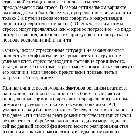
стрессовой ситуации видит личность, тем легче
преодолевается сам стресс. В самом оптимальном варианте,
выходов должно быть более 3-х, при решении о возможности
только 2-х путей выхода можно говорить о невротизации
личности (невротический выбор). Очень часто симптомы
стресса могут проявляться как «нервное потрясение» - в виде
потери сознания, истерических приступов, потери краткого
периода воспоминаний и тд и тп.
Однако, иногда стресогенные ситуации не заканчиваются
полностью, конфликты не исчерпываются и нагрузки не
уменьшаются, стресс переходит в состояние хронического.
Итак, какие же симптомы стресса могут подсказать человеку о
его наличии, если человек практически привык жить в
«стрессовой ситуации»?
При наличии стрессирующих факторов организм реагирует
на них повышенной готовностью «к бою» - выделяются
определенные гормоны (адреналин, норадреналин), которые
помогают уменьшить просвет сосудов, повышают АД,
учащают сердцебиение, снижают болевую чувствительность и
так далее. Эти способы реагирования тысячелетиями спасали
человечество в борьбе за выживание в диком мире, однако
сейчас данный способ физиологического реагирования стал
излишним, так как практически все виды возникающих