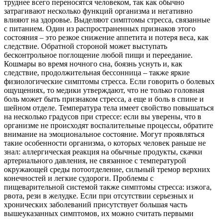
труднее всего переносятся человеком, так как обычно
затрагивают несколько функций организма и негативно
влияют на здоровье. Выделяют симптомы стресса, связанные
с питанием. Один из распространенных признаков этого
состояния – это резкое снижение аппетита и потеря веса, как
следствие. Обратной стороной может выступать
бесконтрольное поглощение любой пищи и переедание.
Кошмары во время ночного сна, боязнь уснуть и, как
следствие, продолжительная бессонница – также яркие
физиологические симптомы стресса. Если говорить о болевых
ощущениях, то медики утверждают, что не только головная
боль может быть признаком стресса, а еще и боль в спине и
шейном отделе. Температура тела имеет свойство повышаться
на несколько градусов при стрессе: если вы уверены, что в
организме не происходят воспалительные процессы, обратите
внимание на эмоциональное состояние. Могут проявляться
такие особенности организма, о которых человек раньше не
знал: аллергическая реакция на обычные продукты, скачки
артериального давления, не связанное с температурой
окружающей среды потоотделение, сильный тремор верхних
конечностей и легкие судороги. Проблемы с
пищеварительной системой также симптомы стресса: изжога,
рвота, рези в желудке. Если при отсутствии серьезных и
хронических заболеваний присутствует большая часть
вышеуказанных симптомов, их можно считать первыми