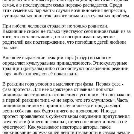
семья, а в последующем семья нередко распадается. Среди
этих семейных пар часты случаи возникновения депрессии,
суицидальных попыток, алкоголизма и сексуальных проблем.
При гибели человека страдают не только родители.
Выжившие сибсы не только чувствуют себя виноватыми из-за
того, что остались живы, но и воспринимают мучение
родителей как подтверждение, что погибших детей любили
больше.
Внешнее выражение реакции горя (траур) во многом
определяет культуральная принадлежность. Этнокультурные
традиции (ритуалы) либо способствуют ослаблению реакции
горя, либо запрещают её показывать.
В реакции горя условно выделяют три фазы. Первая фаза -
фаза протеста. Для неё характерна отчаянная попытка
индивида восстановить отношения с усопшим. Это выражено
в первой реакции типа «я не верю, что это случилось». Часть
индивидов не могут принять случившееся и продолжают
вести себя так, как будто ничего не произошло. Иногда
протест проявляется в субъективном ощущении притупления
всех чувств (ничего не слышат, ничего не видят и ничего не
чувствуют). Как указывают некоторые авторы, такое
блокирование окружающей действительности в самом начале