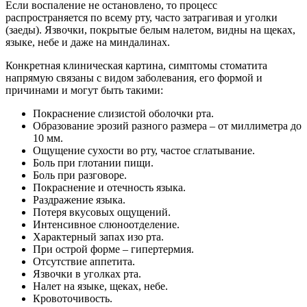
Если воспаление не остановлено, то процесс
распространяется по всему рту, часто затрагивая и уголки
(заеды). Язвочки, покрытые белым налетом, видны на щеках,
языке, небе и даже на миндалинах.
Конкретная клиническая картина, симптомы стоматита
напрямую связаны с видом заболевания, его формой и
причинами и могут быть такими:
Покраснение слизистой оболочки рта.
Образование эрозий разного размера – от миллиметра до
10 мм.
Ощущение сухости во рту, частое сглатывание.
Боль при глотании пищи.
Боль при разговоре.
Покраснение и отечность языка.
Раздражение языка.
Потеря вкусовых ощущений.
Интенсивное слюноотделение.
Характерный запах изо рта.
При острой форме – гипертермия.
Отсутствие аппетита.
Язвочки в уголках рта.
Налет на языке, щеках, небе.
Кровоточивость.