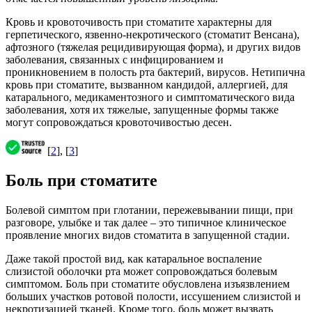
Кровь и кровоточивость при стоматите характерны для
герпетического, язвенно-некротического (стоматит Венсана),
афтозного (тяжелая рецидивирующая форма), и других видов
заболевания, связанных с инфицированием и
проникновением в полость рта бактерий, вирусов. Нетипична
кровь при стоматите, вызванном кандидой, аллергией, для
катарального, медикаментозного и симптоматического вида
заболевания, хотя их тяжелые, запущенные формы также
могут сопровождаться кровоточивостью десен.
[
2
], [
3
]
Боль при стоматите
Болевой симптом при глотании, пережевывании пищи, при
разговоре, улыбке и так далее – это типичное клиническое
проявление многих видов стоматита в запущенной стадии.
Даже такой простой вид, как катаральное воспаление
слизистой оболочки рта может сопровождаться болевым
симптомом. Боль при стоматите обусловлена изъязвлением
больших участков ротовой полости, иссушением слизистой и
некротизацией тканей. Кроме того, боль может вызвать