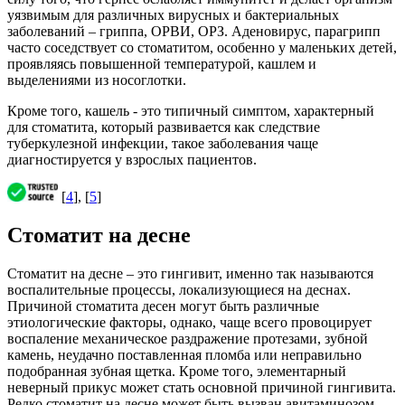
уязвимым для различных вирусных и бактериальных
заболеваний – гриппа, ОРВИ, ОРЗ. Аденовирус, парагрипп
часто соседствует со стоматитом, особенно у маленьких детей,
проявляясь повышенной температурой, кашлем и
выделениями из носоглотки.
Кроме того, кашель - это типичный симптом, характерный
для стоматита, который развивается как следствие
туберкулезной инфекции, такое заболевания чаще
диагностируется у взрослых пациентов.
[
4
], [
5
]
Стоматит на десне
Стоматит на десне – это гингивит, именно так называются
воспалительные процессы, локализующиеся на деснах.
Причиной стоматита десен могут быть различные
этиологические факторы, однако, чаще всего провоцирует
воспаление механическое раздражение протезами, зубной
камень, неудачно поставленная пломба или неправильно
подобранная зубная щетка. Кроме того, элементарный
неверный прикус может стать основной причиной гингивита.
Редко стоматит на десне может быть вызван авитаминозом