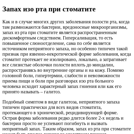
Запах изо рта при стоматите
Как и в случае многих других заболевания полости рта, когда
там размножаются бактерии, вредоносные микроорганизмы,
запах из рта при стоматите является распространенным
дискомфортным следствием. Гиперсаливация, то есть
повышенное слюноотделение, сама по себе является
источником неприятного запаха, но особенно типичен такой
признак при язвенно-некротической форме заболевания, когда
стоматит протекает не изолировано, локально, а затрагивает
все слизистые оболочки полости вплоть до миндалин,
распространяясь во внутренние органы и на кожу. Помимо
головной боли, гипертермии, слабости и невозможности
приема пищи и боли при разговорах изо рта больного
человека исходит характерный запах гниения или как его
принято называть – галитоз.
Подобный симптом в виде галитоза, неприятного запаха
типичен практически для всех видов стоматита,
протекающего в хронической, рецидивирующей форме.
Острая форма заболевания редко длится более 2-х недель и
бактерии просто не успевают погибнуть и вызвать
неприятный запах. Таким образом, запах из рта при стоматите