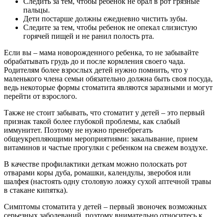
Следить за тем, чтобы ребенок не брал в рот грязные
пальцы.
Дети постарше должны ежедневно чистить зубы.
Следите за тем, чтобы ребенок не опекал слизистую
горячей пищей и не ранил полость рта.
Если вы – мама новорожденного ребенка, то не забывайте
обрабатывать грудь до и после кормления своего чада.
Родителям более взрослых детей нужно помнить, что у
маленького члена семьи обязательно должна быть своя посуда,
ведь некоторые формы стоматита являются заразными и могут
перейти от взрослого.
Также не стоит забывать, что стоматит у детей – это первый
признак такой более глубокой проблемы, как слабый
иммунитет. Поэтому не нужно пренебрегать
общеукрепляющими мероприятиями: закалывание, прием
витаминов и частые прогулки с ребенком на свежем воздухе.
В качестве профилактики деткам можно полоскать рот
отварами коры дуба, ромашки, календулы, зверобоя или
шалфея (настоять одну столовую ложку сухой аптечной травы
в стакане кипятка).
Симптомы стоматита у детей – первый звоночек возможных
серьезных заболеваний, поэтому внимательно относитесь к