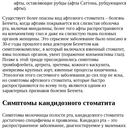
афты, оставляющие рубцы (афты Саттона, рубцующиеся
афты).
Существует более опасны вид афтозного стоматита – болезнь
Бехчета, когда афтами покрывается вся слизистая оболочка
рта, включая миндалины, более того афты распространяются
на конъюнктиву глаз и даже на слизистую ткань половых
органов женщины. Это серьезное заболевание было описано в
30-е годы прошлого века доктором Бехчетом как
симптомокомплекс, в который включался язвенный стоматит,
язвы половых органов, увеит (поражение конъюнктивы глаз).
Позже к этой триаде присоединились симптомы
тромбофлебита, артрита, эритемы, кожного васкулита,
аневризмы крупных аорт, язвенные процессы кишечника.
Этиология этого системного заболевания до сих пор не ясна,
но симптомы афтозного стоматита, которые быстро
распространяются по всему телу, являются одним из
характерных признаков болезни Бехчета.
Симптомы кандидозного стоматита
Симптомы молочницы полости рта, кандидозного стоматита
достаточно специфичны и проявлены. Кандидоз рта – это
распространенное заболевание, диагностируемое у маленьких