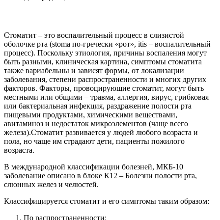
Стоматит – это воспалительный процесс в слизистой
оболочке рта (stoma по-гречески «рот», itis – воспалительный
процесс). Поскольку этиология, причины воспаления могут
быть разными, клиническая картина, симптомы стоматита
также вариабельны и зависят формы, от локализации
заболевания, степени распространенности и многих других
факторов. Факторы, провоцирующие стоматит, могут быть
местными или общими – травма, аллергия, вирус, грибковая
или бактериальная инфекция, раздражение полости рта
пищевыми продуктами, химическими веществами,
авитаминоз и недостаток микроэлементов (чаще всего
железа).Стоматит развивается у людей любого возраста и
пола, но чаще им страдают дети, пациенты пожилого
возраста.
В международной классификации болезней, МКБ-10
заболевание описано в блоке К12 – Болезни полости рта,
слюнных желез и челюстей.
Классифицируется стоматит и его симптомы таким образом:
По распространенности: