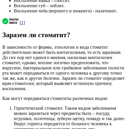
Воспаление языка – глоссит.
Воспаление губ – хейлит.
Воспаление неба (верхнего и нижнего) - палатинит.
[
1
]
Заразен ли стоматит?
В зависимости от формы, этиологии и вида стоматит
действительно может быть контагиозным, то есть заразным.
До сих пор нет единого мнения, насколько контагиозен
стоматит, однако, вполне логично предположить, что
вирусное, бактериальное или грибковое заболевание полости
рта может передаваться от одного человека к другому точно
так же, как и другие болезни. Заразен ли стоматит определяет
врач-стоматолог, который выявляет истинную причину
воспаления.
Как могут передаваться стоматиты различных видов:
Герпетический стоматит. Таким видом заболевания
можно заразиться через предметы быта – посуду,
игрушки, полотенца, зубную щетку, помаду и так далее.
Вирус герпеса передается от больного человека к
здоровому и может поразить полость рта.