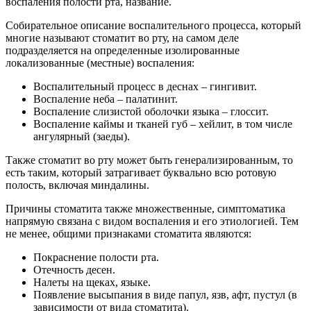
воспаления полости рта, название.
Собирательное описание воспалительного процесса, который
многие называют стоматит во рту, на самом деле
подразделяется на определенные изолированные
локализованные (местные) воспаления:
Воспалительный процесс в деснах – гингивит.
Воспаление неба – палатинит.
Воспаление слизистой оболочки языка – глоссит.
Воспаление каймы и тканей губ – хейлит, в том числе
ангулярный (заеды).
Также стоматит во рту может быть генерализированным, то
есть таким, который затрагивает буквально всю ротовую
полость, включая миндалины.
Причины стоматита также множественные, симптоматика
напрямую связана с видом воспаления и его этиологией. Тем
не менее, общими признаками стоматита являются:
Покраснение полости рта.
Отечность десен.
Налеты на щеках, языке.
Появление высыпания в виде папул, язв, афт, пустул (в
зависимости от вида стоматита).