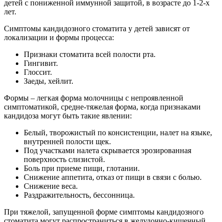
детей с пониженной иммунной защитой, в возрасте до 1-2-х
лет.
Симптомы кандидозного стоматита у детей зависят от
локализации и формы процесса:
Признаки стоматита всей полости рта.
Гингивит.
Глоссит.
Заеды, хейлит.
Формы – легкая форма молочницы с непроявленной
симптоматикой, средне-тяжелая форма, когда признаками
кандидоза могут быть такие явлении:
Белый, творожистый по консистенции, налет на языке,
внутренней полости щек.
Под участками налета скрывается эрозированная
поверхность слизистой.
Боль при приеме пищи, глотании.
Снижение аппетита, отказ от пищи в связи с болью.
Снижение веса.
Раздражительность, бессонница.
При тяжелой, запущенной форме симптомы кандидозного
стоматита могут распространиться в желудочно-кишечный