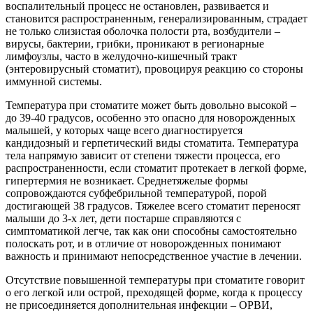
воспалительный процесс не остановлен, развивается и
становится распространенным, генерализированным, страдает
не только слизистая оболочка полости рта, возбудители –
вирусы, бактерии, грибки, проникают в регионарные
лимфоузлы, часто в желудочно-кишечный тракт
(энтеровирусный стоматит), провоцируя реакцию со стороны
иммунной системы.
Температура при стоматите может быть довольно высокой –
до 39-40 градусов, особенно это опасно для новорожденных
малышей, у которых чаще всего диагностируется
кандидозный и герпетический виды стоматита. Температура
тела напрямую зависит от степени тяжести процесса, его
распространенности, если стоматит протекает в легкой форме,
гипертермия не возникает. Среднетяжелые формы
сопровождаются субфебрильной температурой, порой
достигающей 38 градусов. Тяжелее всего стоматит переносят
малыши до 3-х лет, дети постарше справляются с
симптоматикой легче, так как они способны самостоятельно
полоскать рот, и в отличие от новорожденных понимают
важность и принимают непосредственное участие в лечении.
Отсутствие повышенной температуры при стоматите говорит
о его легкой или острой, преходящей форме, когда к процессу
не присоединяется дополнительная инфекции – ОРВИ,