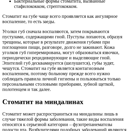
Бактериальные формы стоматита, вызванные
стафилококком, стрептококком.
Стоматит на губе чаще всего проявляется как ангулярное
воспаление, то есть заеды.
Уголки губ сначала воспаляются, затем покрываются
пустулами, содержащими гной. Пустулы лопаются, образуя
трещины, которые в результате движения губами при
поглощении пищи, разговоре, долго не заживают. Кожа
уголков губ гиперемирована, могут образоваться язвочки,
периодически рецидивирующие и выделяющие гной.
Эпителий губ десквамируется (шелушится), губы зудят,
чешутся. Стоматит на губе является контагиозным
воспалением, поэтому больному прежде всего нужно
соблюдать правила личной гигиены и пользоваться только
персональными столовыми приборами, зубной щеткой,
полотенцем и так далее.
Стоматит на миндалинах
Стоматит может распространиться на миндалины лишь в
случае тяжелой формы заболевания, такие виды воспаления
относятся к серьезной категории – фузотрепанематозы
полости рта. Возбудителями подобных заболеваний являются