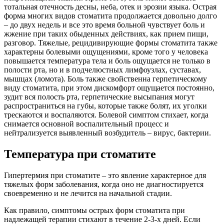
тотальная отечность десны, неба, отек и эрозии языка. Острая
форма многих видов стоматита продолжается довольно долго
– до двух недель и все это время больной чувствует боль и
жжение при таких обыденных действиях, как прием пищи,
разговор. Тяжелые, рецидивирующие формы стоматита также
характерны болевыми ощущениями, кроме того у человека
повышается температура тела и боль ощущается не только в
полости рта, но и в подчелюстных лимфоузлах, суставах,
мышцах (ломота). Боль также свойственна герпетическому
виду стоматита, при этом дискомфорт ощущается постоянно,
зудит вся полость рта, герпетические высыпания могут
распространиться на губы, которые также болят, их уголки
трескаются и воспаляются. Болевой симптом стихает, когда
снимается основной воспалительный процесс и
нейтрализуется выявленный возбудитель – вирус, бактерии.
Температура при стоматите
Гипертермия при стоматите – это явление характерное для
тяжелых форм заболевания, когда оно не диагностируется
своевременно и не лечится на начальной стадии.
Как правило, симптомы острых форм стоматита при
надлежащей терапии стихают в течение 2-3-х дней. Если