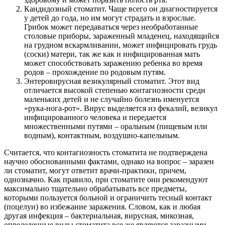
Кандидозный стоматит. Чаще всего он диагностируется
у детей до года, но им могут страдать и взрослые.
Грибок может передаваться через необработанные
столовые приборы, зараженный младенец, находящийся
на грудном вскармливании, может инфицировать грудь
(соски) матери, так же как и инфицированная мать
может способствовать заражению ребенка во время
родов – прохождение по родовым путям.
Энтеровирусная везикулярный стоматит. Этот вид
отличается высокой степенью контагиозности среди
маленьких детей и не случайно болезнь именуется
«рука-нога-рот». Вирус выделяется из фекалий, везикул
инфицированного человека и передается
множественными путями – оральным (пищевым или
водным), контактным, воздушно-капельным.
Считается, что контагиозность стоматита не подтверждена
научно обоснованными фактами, однако на вопрос – заразен
ли стоматит, могут ответит врачи-практики, причем,
однозначно. Как правило, при стоматите они рекомендуют
максимально тщательно обрабатывать все предметы,
которыми пользуется больной и ограничить тесный контакт
(поцелуи) во избежание заражения. Словом, как и любая
другая инфекция – бактериальная, вирусная, микозная,
определенные виды стоматита все же являются заразными.