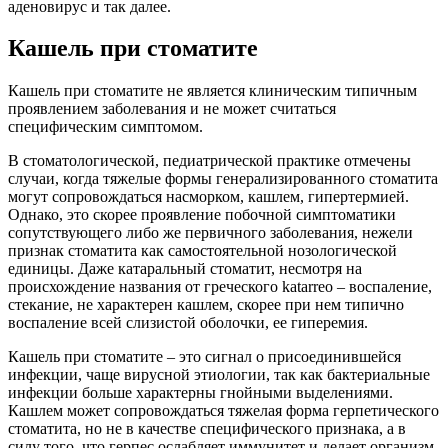
аденовирус и так далее.
Кашель при стоматите
Кашель при стоматите не является клиническим типичным
проявлением заболевания и не может считаться
специфическим симптомом.
В стоматологической, педиатрической практике отмечены
случаи, когда тяжелые формы генерализированного стоматита
могут сопровождаться насморком, кашлем, гипертермией.
Однако, это скорее проявление побочной симптоматики
сопутствующего либо же первичного заболевания, нежели
признак стоматита как самостоятельной нозологической
единицы. Даже катаральный стоматит, несмотря на
происхождение названия от греческого katarreo – воспаление,
стекание, не характерен кашлем, скорее при нем типично
воспаление всей слизистой оболочки, ее гиперемия.
Кашель при стоматите – это сигнал о присоединившейся
инфекции, чаще вирусной этиологии, так как бактериальные
инфекции больше характерны гнойными выделениями.
Кашлем может сопровождаться тяжелая форма герпетического
стоматита, но не в качестве специфического признака, а в
силу того, что герпес ослабляет иммунитет и делает организм