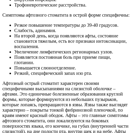
Трофоневротические расстройства.
Симптомы афтозного стоматита в острой форме специфичны:
Резкое повышение температуры до 39-40 градусов.
Слабость, адинамия.
На второй день, когда появляются афты, состояние
становится тяжелым, есть все признаки интоксикации,
воспаления.
Увеличение лимфатических регионарных узлов.
Появляется постоянная боль при приеме пищи,
глотании.
Повышается слюноотделение.
Резкий, специфический запах изо рта.
Афтозный острый стоматит характерен своими
специфичными высыпаниями на слизистой оболочке –
афтами. Это единичные болезненные образования круглой
формы, которые формируются из небольших пузырьков,
которые лопаясь, превращаются в язвы. Язвы также выглядят
характерно – покрыты тонкой фибринозной пленочкой, по
краям имеют красный ободок. Афты – это главные симптомы
афтозного стоматита, они локализуются на боковых
поверхностях языка, его кончике, на губах (внутренней части
слизистой), на дне полости рта, внутри щек и на небе. Афты