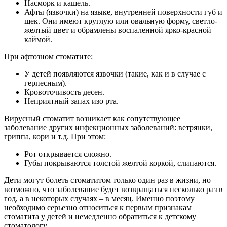
Насморк и кашель.
Афты (язвочки) на языке, внутренней поверхности губ и
щек. Они имеют круглую или овальную форму, светло-
желтый цвет и обрамлены воспаленной ярко-красной
каймой.
При афтозном стоматите:
У детей появляются язвочки (такие, как и в случае с
герпесным).
Кровоточивость десен.
Неприятный запах изо рта.
Вирусный стоматит возникает как сопутствующее
заболевание других инфекционных заболеваний: ветрянки,
гриппа, кори и т.д. При этом:
Рот открывается сложно.
Губы покрываются толстой желтой коркой, слипаются.
Дети могут болеть стоматитом только один раз в жизни, но
возможно, что заболевание будет возвращаться несколько раз в
год, а в некоторых случаях – в месяц. Именно поэтому
необходимо серьезно относиться к первым признакам
стоматита у детей и немедленно обратиться к детскому
стоматологу.