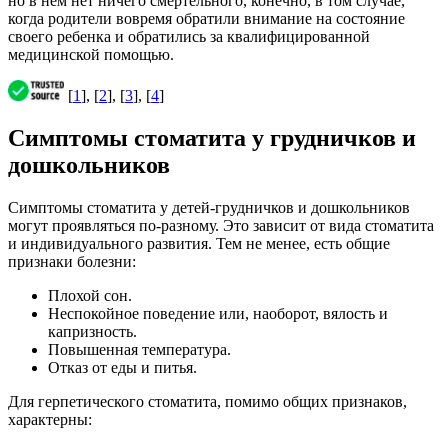
но в нем нет ничего смертельного, конечно, в том случае,
когда родители вовремя обратили внимание на состояние
своего ребенка и обратились за квалифицированной
медицинской помощью.
[
1
], [
2
], [
3
], [
4
]
Симптомы стоматита у грудничков и
дошкольников
Симптомы стоматита у детей-грудничков и дошкольников
могут проявляться по-разному. Это зависит от вида стоматита
и индивидуального развития. Тем не менее, есть общие
признаки болезни:
Плохой сон.
Неспокойное поведение или, наоборот, вялость и
капризность.
Повышенная температура.
Отказ от еды и питья.
Для герпетического стоматита, помимо общих признаков,
характерны: