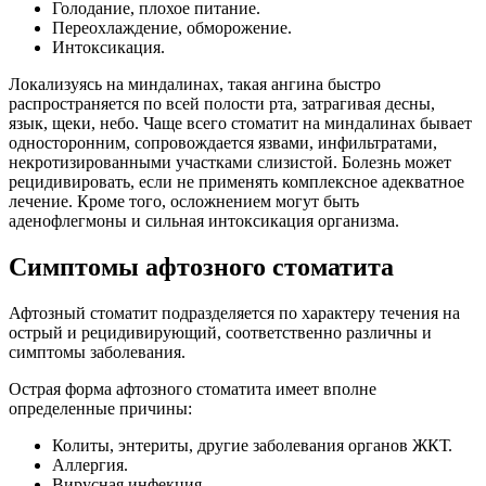
Голодание, плохое питание.
Переохлаждение, обморожение.
Интоксикация.
Локализуясь на миндалинах, такая ангина быстро
распространяется по всей полости рта, затрагивая десны,
язык, щеки, небо. Чаще всего стоматит на миндалинах бывает
односторонним, сопровождается язвами, инфильтратами,
некротизированными участками слизистой. Болезнь может
рецидивировать, если не применять комплексное адекватное
лечение. Кроме того, осложнением могут быть
аденофлегмоны и сильная интоксикация организма.
Симптомы афтозного стоматита
Афтозный стоматит подразделяется по характеру течения на
острый и рецидивирующий, соответственно различны и
симптомы заболевания.
Острая форма афтозного стоматита имеет вполне
определенные причины:
Колиты, энтериты, другие заболевания органов ЖКТ.
Аллергия.
Вирусная инфекция.