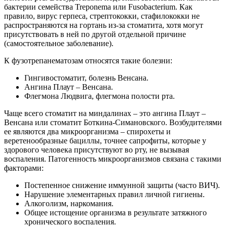
бактерии семейства Treponema или Fusobacterium. Как
правило, вирус герпеса, стрептококки, стафилококки не
распространяются на гортань из-за стоматита, хотя могут
присутствовать в ней по другой отдельной причине
(самостоятельное заболевание).
К фузотрепанематозам относятся такие болезни:
Гингивостоматит, болезнь Венсана.
Ангина Плаут – Венсана.
Флегмона Людвига, флегмона полости рта.
Чаще всего стоматит на миндалинах – это ангина Плаут –
Венсана или стоматит Боткина-Симановского. Возбудителями
ее являются два микроорганизма – спирохеты и
веретенообразные бациллы, точнее сапрофиты, которые у
здорового человека присутствуют во рту, не вызывая
воспаления. Патогенность микроорганизмов связана с такими
факторами:
Постепенное снижение иммунной защиты (часто ВИЧ).
Нарушение элементарных правил личной гигиены.
Алкоголизм, наркомания.
Общее истощение организма в результате затяжного
хронического воспаления.