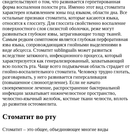
свидетельствуют о том, что развивается герпетированная
форма воспаления полости рта. Именно этот вид стоматита
характерен изъязвлением зоны под языком, области дна. Все
остальные признаки стоматита, которые касаются языка,
относятся к глосситу. Для глоссита свойственно воспаление
поверхностного слоя слизистой оболочки, реже могут
развиваться глубокие язвы, затрагивающие толщу тканей.
Самым редким симптомом является глубокая перфоративная
язва языка, сопровождающаяся гнойными выделениями в
виде абсцесса. Стоматит sublingualis может развиться
вследствие затяжного, инфекционного процесса, который
характеризуется как генерализированный, захватывающий
всю полость рта. Чаще всего подъязычная область страдает от
гнойно-воспалительного стоматита. Человеку трудно глотать,
разговаривать, у него развивается гиперсаливация
(повышенное слюноотделение). Если не начато
своевременное лечение, распространение бактериальной
инфекции захватывает нижнечелюстное пространство,
челюстно-язычный желобок, костные ткани челюсти, вплоть
до развития остеомиелита.
Стоматит во рту
Стоматит – это общее, объединяющее многие виды