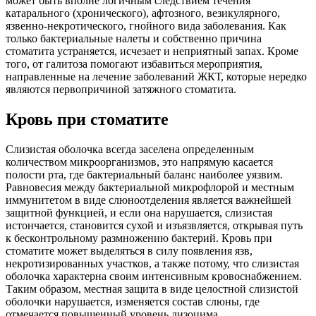
может быть вполне логичным следствием течения
катарального (хронического), афтозного, везикулярного,
язвенно-некротического, гнойного вида заболевания. Как
только бактериальные налеты и собственно причина
стоматита устраняется, исчезает и неприятный запах. Кроме
того, от галитоза помогают избавиться мероприятия,
направленные на лечение заболеваний ЖКТ, которые нередко
являются первопричиной затяжного стоматита.
Кровь при стоматите
Слизистая оболочка всегда заселена определенным
количеством микроорганизмов, это напрямую касается
полости рта, где бактериальный баланс наиболее уязвим.
Равновесия между бактериальной микрофлорой и местным
иммунитетом в виде слюноотделения является важнейшей
защитной функцией, и если она нарушается, слизистая
истончается, становится сухой и изъязвляется, открывая путь
к бесконтрольному размножению бактерий. Кровь при
стоматите может выделяться в силу появления язв,
некротизированных участков, а также потому, что слизистая
оболочка характерна своим интенсивным кровоснабжением.
Таким образом, местная защита в виде целостной слизистой
оболочки нарушается, изменяется состав слюны, где
отмечается повышенный уровень лизоцима.