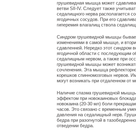
грушевидная мышца может сдавливат
ветви SII-IV. Следует также учитыв
седалищного нерва располагается со
ягодичных сосудов. При его сдавлив
гиперемия влагалищ ствола седалищн
Синдром грушевидной мышцы бывает
изменениями в самой мышце, и втор
сдавленней. Нередко этот синдром 
ягодичной области с последующим о
седалищным нервом, а также при о
грушевидной мышцы может возникать
сочленения. Эта мышца рефлекторно
корешков спинномозговых нервов. И
могут возникать при отдаленном от 
Наличие спазма грушевидной мышцы
эффектом при новокаиновых блокада
новокаина (20-30 мл) боли прекраща
часов. Это связано с временным ум
давления на седалищный нерв. Груш
бедра при разогнутой в тазобедренно
отведении бедра.