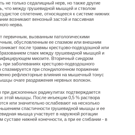
ь не только седалищный нерв, но также другие
ать, что между грушевидной мышцей и стволом
судистое сплетение, относящееся к системе нижних
ании возникают венозный застой и пассивная
ого нерва.
 первичным, вызванным патологическими
ичным, обусловленным ее спазмом или внешним
возникает после травмы крестцово-подвздошной или
бразованием спаек между грушевидной мышцей и
ссифицирующем миозите. Вторичный синдром
 при заболеваниях крестцово-подвздошного
 спазмируется при спондилогенном поражении
менно рефлекторные влияния на мышечный тонус
мышцы очаге раздражения нервных волокон.
 при дискогенных радикулитах подтверждается
х этой мышцы. После инъекции 0,5 % раствора
ются или значительно ослабевают на несколько
еньшением спастичности грушевидной мышцы и ее
евидная мышца участвует в наружной ротации
м суставе нижней конечности, а при ее сгибании - в