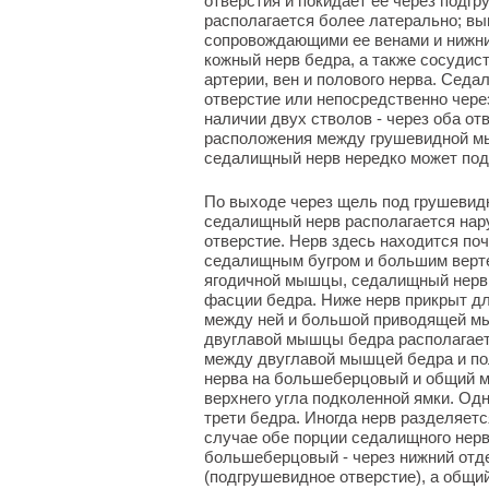
отверстия и покидает ее через подгр
располагается более латерально; выш
сопровождающими ее венами и нижни
кожный нерв бедра, а также сосудис
артерии, вен и полового нерва. Сед
отверстие или непосредственно чере
наличии двух стволов - через оба от
расположения между грушевидной мы
седалищный нерв нередко может под
По выходе через щель под грушевид
седалищный нерв располагается нару
отверстие. Нерв здесь находится по
седалищным бугром и большим верте
ягодичной мышцы, седалищный нерв 
фасции бедра. Ниже нерв прикрыт д
между ней и большой приводящей мы
двуглавой мышцы бедра располагаетс
между двуглавой мышцей бедра и п
нерва на большеберцовый и общий м
верхнего угла подколенной ямки. Одн
трети бедра. Иногда нерв разделяетс
случае обе порции седалищного нерв
большеберцовый - через нижний отд
(подгрушевидное отверстие), а общи