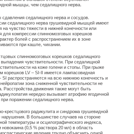
идной мышцы, чем седалищного нерва.
ы сдавления седалищного нерва и сосудов.
сии седалищного нерва грушевидной мышцей имеют
 на чувство тяжести в нижней конечности или
мя для компрессии спинномозговых корешков
актер болей с распространением их в зоне
иваются при кашле, чихании.
стцовых спинномозговых корешков седалищного
а выпадения чувствительности. При седалищной
ствительности на коже голени и стопы. При грыже
м корешков LV – SI-II имеется лампасовидная
- SI распространяются на всю нижнюю конечность и
нейропатии зона сниженной чувствительности не
. Расстройства движения также могут быть
адикулопатия нередко вызывает атрофию ягодичной
 при поражении седалищного нерва.
но-крестцового радикулита и синдрома грушевидной
нарушения. В большинстве случаев на стороне
ной температуры и осцилографического индекса,
новокаина (0,5 % раствора 20 мл) в область
иоспастические явления трудно объяснить одной