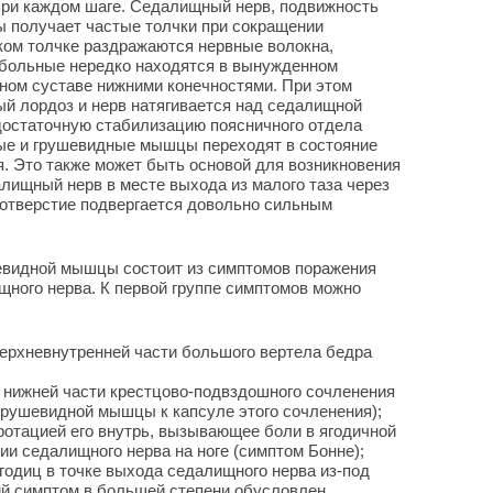
при каждом шаге. Седалищный нерв, подвижность
бы получает частые толчки при сокращении
ом толчке раздражаются нервные волокна,
 больные нередко находятся в вынужденном
ном суставе нижними конечностями. При этом
й лордоз и нерв натягивается над седалищной
достаточную стабилизацию поясничного отдела
ые и грушевидные мышцы переходят в состояние
. Это также может быть основой для возникновения
ищный нерв в месте выхода из малого таза через
 отверстие подвергается довольно сильным
евидной мышцы состоит из симптомов поражения
ного нерва. К первой группе симптомов можно
ерхневнутренней части большого вертела бедра
 нижней части крестцово-подвздошного сочленения
грушевидной мышцы к капсуле этого сочленения);
ротацией его внутрь, вызывающее боли в ягодичной
ции седалищного нерва на ноге (симптом Бонне);
годиц в точке выхода седалищного нерва из-под
й симптом в большей степени обусловлен