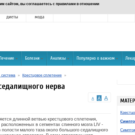
им сайтом, вы соглашаетесь с правилами в отношении
Питание и
Красота и
Отношения
Спорт
О портале
диеты
мода
Лечение
Болезни
Анализы
Популярно о важном
Лека
 система
»
Крестцовое сплетение
»
седалищного нерва
A
A
A
МАТЕР
Крестцо
ляется длинной ветвью крестцового сплетения,
Симпто
расположенных в сегментах спинного мозга LIV -
в полости малого таза около большого седалищного
Симптом