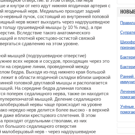
ушевидное отверстие. В этом отверстии нерв
е и кнутри от него идут нижняя ягодичная артерия с
й ягодичный нерв. Медиально проходит задний
НОВЫЕ
то-нервный пучок, состоящий из внутренней поповой
алищный нерв может выходить через надгрушевидное
Правила
з толщу грушевидной мышцы (у 10 % лиц), а при
верстия. Вследствие такого анатомического
Супрате
шцей и плотной крестцово-остистой связкой
Шизофре
вергаться сдавлению на этом уровне.
признак
ной мышцей (подгрушевидное отверстие)
Бактери
жнее всех нервов и сосудов, проходящих через это
чти на середине линии, проведенной между
Бактери
лом бедра. Выходя из-под нижнего края большой
Ранний 
лежит в области ягодичной складки вблизи широкой
иммунит
линной головкой двуглавой мышцы и располагается
шцей. На середине бедра длинная головка
Лечение
я поперек седалищного нерва, также он находится
помогае
олуперепончатой мышцей. Деление седалищного
алоберцовый нервы чаще происходит на уровне
Учёные 
ако нередко нерв делится более высоко - в верхней
помогаю
я даже вблизи крестцового сплетения. В этом
а проходят отдельными стволами, из них
ел большого седалищного отверстия
й малоберцовый нерв - через надгрушевидное