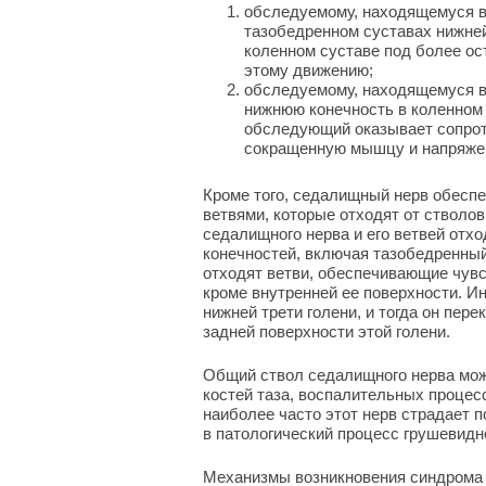
обследуемому, находящемуся в 
тазобедренном суставах нижней
коленном суставе под более о
этому движению;
обследуемому, находящемуся в 
нижнюю конечность в коленном 
обследующий оказывает сопрот
сокращенную мышцу и напряже
Кроме того, седалищный нерв обесп
ветвями, которые отходят от стволо
седалищного нерва и его ветвей отхо
конечностей, включая тазобедренны
отходят ветви, обеспечивающие чувс
кроме внутренней ее поверхности. И
нижней трети голени, и тогда он пер
задней поверхности этой голени.
Общий ствол седалищного нерва мож
костей таза, воспалительных процесс
наиболее часто этот нерв страдает 
в патологический процесс грушевид
Механизмы возникновения синдрома