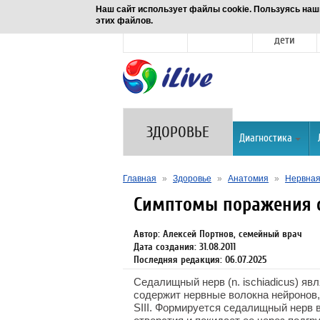
Наш сайт использует файлы cookie. Пользуясь наш
этих файлов.
Новости
Здоровье
Семья и
дети
ЗДОРОВЬЕ
Диагностика
Главная
»
Здоровье
»
Анатомия
»
Нервная
Симптомы поражения 
Автор: Алексей Портнов, семейный врач
Дата создания: 31.08.2011
Последняя редакция: 06.07.2025
Седалищный нерв (n. ischiadicus) яв
содержит нервные волокна нейронов, 
SIII. Формируется седалищный нерв 