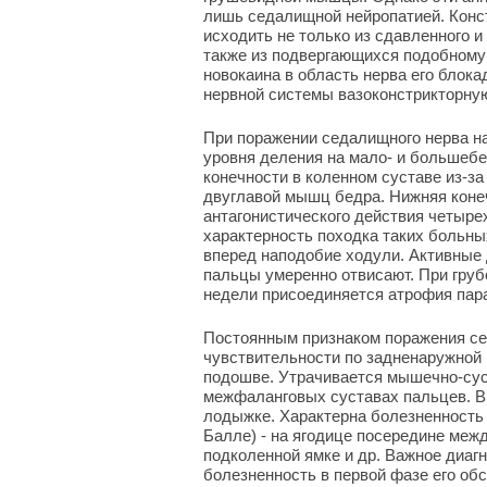
лишь седалищной нейропатией. Конс
исходить не только из сдавленного 
также из подвергающихся подобному
новокаина в область нерва его блок
нервной системы вазоконстрикторну
При поражении седалищного нерва на
уровня деления на мало- и большеб
конечности в коленном суставе из-з
двуглавой мышц бедра. Нижняя конеч
антагонистического действия четыр
характерность походка таких больны
вперед наподобие ходули. Активные 
пальцы умеренно отвисают. При груб
недели присоединяется атрофия па
Постоянным признаком поражения с
чувствительности по задненаружной 
подошве. Утрачивается мышечно-суст
межфаланговых суставах пальцев. В
лодыжке. Характерна болезненность 
Балле) - на ягодице посередине ме
подколенной ямке и др. Важное диагн
болезненность в первой фазе его о