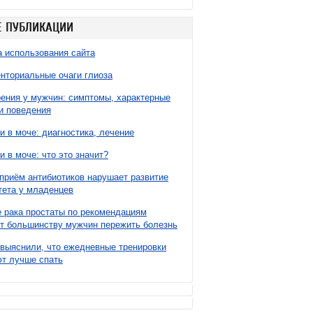
 ПУБЛИКАЦИИ
 использования сайта
нториальные очаги глиоза
ния у мужчин: симптомы, характерные
и поведения
и в моче: диагностика, лечение
и в моче: что это значит?
приём антибиотиков нарушает развитие
ета у младенцев
 рака простаты по рекомендациям
т большинству мужчин пережить болезнь
выяснили, что ежедневные тренировки
т лучше спать