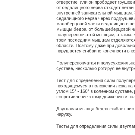
отверстие, или он прободает грушеви
от седалищного нерва отходят ветви
внутренней запирательной мышцам. 
седалищного нерва через подгрушеви
малоберцовой части седалищного нер
мышцы бедра, от большеберцовой ча
полуперепончатой мышцам, а также к
трем последним мышцам отделяются 
области. Поэтому даже при довольн
нарушается сгибаине конечности в к
Полуперепончатая и полусухожильн
суставе, несколько ротируя ее внутрь
Тест для определения силы полупер
находящемуся в положении лежа на 
углом 15° - 160° в коленном суставе
сопротивление этому движению и па
Двуглавая мышца бедра сгибает нижн
наружу.
Тесты для определения силы двугл