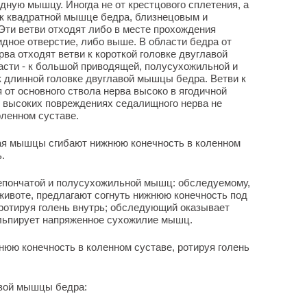
дную мышцу. Иногда не от крестцового сплетения, а
 к квадратной мышце бедра, близнецовым и
Эти ветви отходят либо в месте прохождения
дное отверстие, либо выше. В области бедра от
ва отходят ветви к короткой головке двуглавой
сти - к большой приводящей, полусухожильной и
 длинной головке двуглавой мышцы бедра. Ветви к
от основного ствола нерва высоко в ягодичной
о высоких повреждениях седалищного нерва не
оленном суставе.
ая мышцы сгибают нижнюю конечность в коленном
.
епончатой и полусухожильной мышц: обследуемому,
животе, предлагают согнуть нижнюю конечность под
, ротируя голень внутрь; обследующий оказывает
льпирует напряженное сухожилие мышц.
юю конечность в коленном суставе, ротируя голень
авой мышцы бедра: