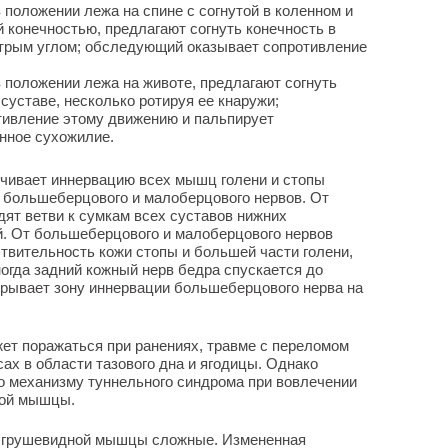
положении лежа на спине с согнутой в коленном и
 конечностью, предлагают согнуть конечность в
стрым углом; обследующий оказывает сопротивление
положении лежа на животе, предлагают согнуть
суставе, несколько ротируя ее кнаружи;
ивление этому движению и пальпирует
нное сухожилие.
ечивает иннервацию всех мышц голени и стопы
в большеберцового и малоберцового нервов. От
дят ветви к сумкам всех суставов нижних
й. От большеберцового и малоберцового нервов
твительность кожи стопы и большей части голени,
ногда задний кожный нерв бедра спускается до
екрывает зону иннервации большеберцового нерва на
ет поражаться при ранениях, травме с переломом
ах в области тазового дна и ягодицы. Однако
по механизму туннельного синдрома при вовлечении
ной мышцы.
 грушевидной мышцы сложные. Измененная