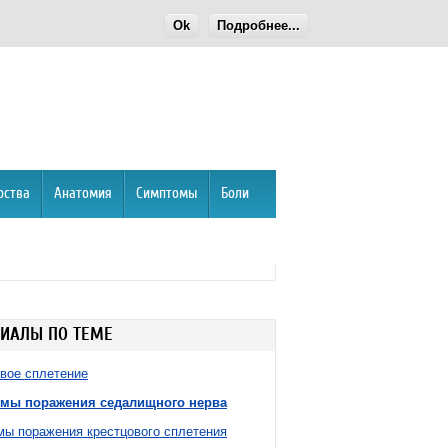
Ok
Подробнее...
рства
Анатомия
Симптомы
Боли
ИАЛЫ ПО ТЕМЕ
вое сплетение
мы поражения седалищного нерва
ы поражения крестцового сплетения