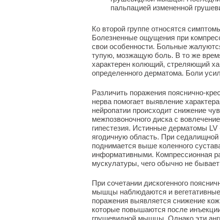
пальпацией измененной грушев
Ко второй группе относятся симптом
Болезненные ощущения при компрес
свои особенности. Больные жалуются
тупую, мозжащую боль. В то же вре
характерен колющий, стреляющий хар
определенного дерматома. Боли усил
Различить поражения пояснично-кре
нерва помогает выявление характер
нейропатии происходит снижение чув
межпозвоночного диска с вовлечение
гипестезия. Истинные дерматомы LV 
ягодичную область. При седалищной 
поднимается выше коленного сустава
информативными. Компрессионная р
мускулатуры, чего обычно не бывает
При сочетании дискогенного пояснич
мышцы наблюдаются и вегетативные 
поражения выявляется снижение кож
которые повышаются после инъекции 
грушевидной мышцы. Однако эти анг