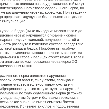
трикторные влияния на сосуды конечностей могут
и ишемизированного ствола седалищного нерва, но
 же раздражению нервных корешков. При введении
ада прерывает идущую из более высоких отделов
ю импульсацию.
 уровне бедра (ниже выхода из малого таза и до
ерцовый нервы) нарушается сгибание нижней
а пареза полусухожильной, полуперепончатой и
ность разогнута в коленном суставе вследствие
ехглавой мышцы бедра. Приобретает особую
х - выпрямленная нижняя конечность выносится
движения в стопе и пальцах отсутствуют. Стопа и
ом анатомическом поражении нерва через 2-3
рализованных мышц.
едалищного нерва являются нарушения
поверхности голени, тылу стопы, пальцам и
авное чувство в голеностопном суставе и
ибрационное чувство отсутствует на наружной
пальпации по ходу седалищного нерва (в точках
жду седалищным бугром и большим вертелом, в
остическое значение имеет симптом Ласега -
бследования. Исчезают ахиллов и подошвенный