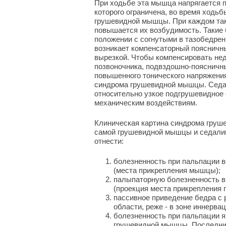
При ходьбе эта мышца напрягается 
которого ограничена, во время ходь
грушевидной мышцы. При каждом так
повышается их возбудимость. Такие
положении с согнутыми в тазобедрен
возникает компенсаторный поясничны
вырезкой. Чтобы компенсировать не
позвоночника, подвздошно-поясничн
повышенного тонического напряжения
синдрома грушевидной мышцы. Седал
относительно узкое подгрушевидное
механическим воздействиям.
Клиническая картина синдрома груш
самой грушевидной мышцы и седалищ
отнести:
болезненность при пальпации в
(места прикрепления мышцы);
палыпаторную болезненность в
(проекция места прикрепления 
пассивное приведение бедра с 
области, реже - в зоне иннерва
болезненность при пальпации я
грушевидной мышцы. Последни