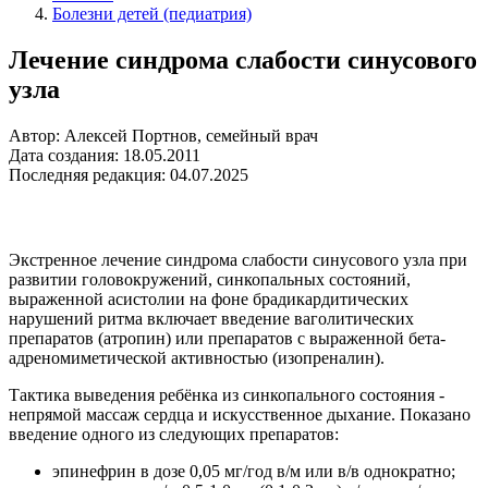
Болезни детей (педиатрия)
Лечение синдрома слабости синусового
узла
Автор: Алексей Портнов, семейный врач
Дата создания: 18.05.2011
Последняя редакция: 04.07.2025
Экстренное лечение синдрома слабости синусового узла при
развитии головокружений, синкопальных состояний,
выраженной асистолии на фоне брадикардитических
нарушений ритма включает введение ваголитических
препаратов (атропин) или препаратов с выраженной бета-
адреномиметической активностью (изопреналин).
Тактика выведения ребёнка из синкопального состояния -
непрямой массаж сердца и искусственное дыхание. Показано
введение одного из следующих препаратов:
эпинефрин в дозе 0,05 мг/год в/м или в/в однократно;