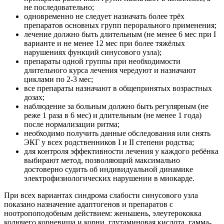
не последовательно;
одновременно не следует назначать более трёх
препаратов основных групп перорального применения;
лечение должно быть длительным (не менее 6 мес при I
варианте и не менее 12 мес при более тяжёлых
нарушениях функций синусового узла);
препараты одной группы при необходимости
длительного курса лечения чередуют и назначают
циклами по 2-3 мес;
все препараты назначают в общепринятых возрастных
дозах;
наблюдение за больным должно быть регулярным (не
реже 1 раза в 6 мес) и длительным (не менее 1 года)
после нормализации ритма;
необходимо получить данные обследования или снять
ЭКГ у всех родственников I и II степени родства;
для контроля эффективности лечения у каждого ребёнка
выбирают метод, позволяющий максимально
достоверно судить об индивидуальной динамике
электрофизиологических нарушении в миокарде.
При всех вариантах синдрома слабости синусового узла
показано назначение адаптогенов и препаратов с
ноотропоподобным действием: женьшень, элеутерококка
колючего корневища и корни, глутаминовая кислота, гамма-