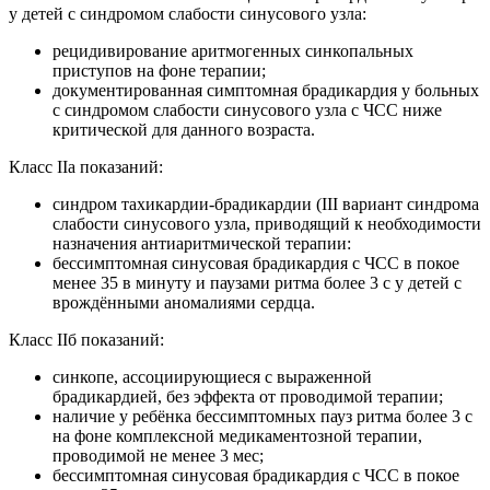
у детей с синдромом слабости синусового узла:
рецидивирование аритмогенных синкопальных
приступов на фоне терапии;
документированная симптомная брадикардия у больных
с синдромом слабости синусового узла с ЧСС ниже
критической для данного возраста.
Класс IIа показаний:
синдром тахикардии-брадикардии (III вариант синдрома
слабости синусового узла, приводящий к необходимости
назначения антиаритмической терапии:
бессимптомная синусовая брадикардия с ЧСС в покое
менее 35 в минуту и паузами ритма более 3 с у детей с
врождёнными аномалиями сердца.
Класс IIб показаний:
синкопе, ассоциирующиеся с выраженной
брадикардией, без эффекта от проводимой терапии;
наличие у ребёнка бессимптомных пауз ритма более 3 с
на фоне комплексной медикаментозной терапии,
проводимой не менее 3 мес;
бессимптомная синусовая брадикардия с ЧСС в покое