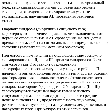
остановки синусового узла и паузы ритма, синоатриальный
блок, выскальзывающие ритмы, суправентрикулярные
тахикардии, желудочковые и суправентрикулярные
экстрасистолы, нарушения АВ-проведения различной
степени.
I вариант синдрома (дисфункция синусвого узла)
характеризуется наименее выраженными отклонениями от
нормы со стороны ритма и АВ-проведения. До 30% детей
предъявляют жалобы на синкопальные или предсинкопальные
состояния (вазовагальный механизм обмороков).
При естественном течении на следующем этапе возможно
формирование как II, так и III варианта синдрома слабости
синусвого узла. Это зависит от конкретной
электрофизиологической ситуации у каждого ребёнка. При
наличии латентных дополнительных путей и других условий
для формирования аномального электрофизиологического
механизма возбуждения миокарда развивается III вариант -
синдром тахикардии-брадикардии. Оба варианта (II и III)
характеризуются сходными параметрами базисного
синусового ритма, включая средние дневные и средние
ночные значения ЧСС, продолжительность пауз ритма,
реактивность синусового ритма в условиях лекарственных и
нагрузочных проб. При каждом из этих вариантов