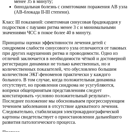
менее 35 в минуту;
бинодальная болезнь с симптомами поражения АВ узла
(АВ-блокада II-III степени).
Класс III показаний: симптомная синусовая брадикардия у
подростков с паузами ритма менее 3 с и минимальными
значениями ЧСС в покое более 40 в минуту.
Принципы оценки эффективности лечения детей с
синдромом слабости синусового узла отличаются от таковых
при других нарушениях ритма и проводимости. Одно из
отличий заключается в необходимости чёткой и достоверной
регистрации динамики не только качественных, но и
количественных показателей, что обусловлено большим
количеством ЭКГ-феноменов практически у каждого
больного. В том случае, когда положительная динамика
отсутствует, но проявления синдрома не усугубляются,
вопреки общепринятым представлениям следует
констатировать «условно положительный результат».
Последнее положение мы обосновываем прогрессирующим
течением заболевания в отсутствие адекватного лечения.
Следовательно, стабилизация электрокардиографической
картины свидетельствует о приостановлении дальнейшего
развития патологического процесса.