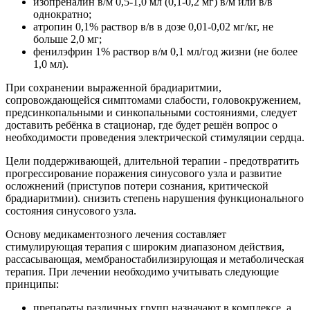
изопреналин в/м 0,5-1,0 мл (0,1-0,2 мг) в/м или в/в
однократно;
атропин 0,1% раствор в/в в дозе 0,01-0,02 мг/кг, не
больше 2,0 мг;
фенилэфрин 1% раствор в/м 0,1 мл/год жизни (не более
1,0 мл).
При сохранении выраженной брадиаритмии,
сопровождающейся симптомами слабости, головокружением,
предсинкопальными и синкопальными состояниями, следует
доставить ребёнка в стационар, где будет решён вопрос о
необходимости проведения электрической стимуляции сердца.
Цели поддерживающей, длительной терапии - предотвратить
прогрессирование поражения синусового узла и развитие
осложнений (приступов потери сознания, критической
брадиаритмии). снизить степень нарушения функционального
состояния синусового узла.
Основу медикаментозного лечения составляет
стимулирующая терапия с широким диапазоном действия,
рассасывающая, мембраностабилизирующая и метаболическая
терапия. При лечении необходимо учитывать следующие
принципы:
препараты различных групп назначают в комплексе, а