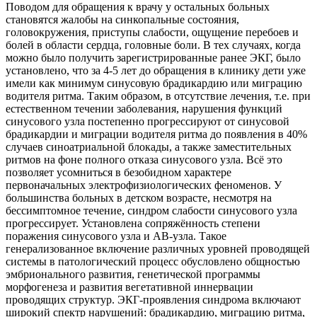
Поводом для обращения к врачу у остальных больных
становятся жалобы на синкопальные состояния,
головокружения, приступы слабости, ощущение перебоев и
болей в области сердца, головные боли. В тех случаях, когда
можно было получить зарегистрированные ранее ЭКГ, было
установлено, что за 4-5 лет до обращения в клинику дети уже
имели как минимум синусовую брадикардию или миграцию
водителя ритма. Таким образом, в отсутствие лечения, т.е. при
естественном течении заболевания, нарушения функций
синусового узла постепенно прогрессируют от синусовой
брадикардии и миграции водителя ритма до появления в 40%
случаев синоатриальной блокады, а также заместительных
ритмов на фоне полного отказа синусового узла. Всё это
позволяет усомниться в безобидном характере
первоначальных электрофизиологических феноменов. У
большинства больных в детском возрасте, несмотря на
бессимптомное течение, синдром слабости синусового узла
прогрессирует. Установлена сопряжённость степени
поражения синусового узла и АВ-узла. Такое
генерализованное включение различных уровней проводящей
системы в патологический процесс обусловлено общностью
эмбрионального развития, генетической программы
морфогенеза и развития вегетативной иннервации
проводящих структур. ЭКГ-проявления синдрома включают
широкий спектр нарушений: брадикардию, миграцию ритма,