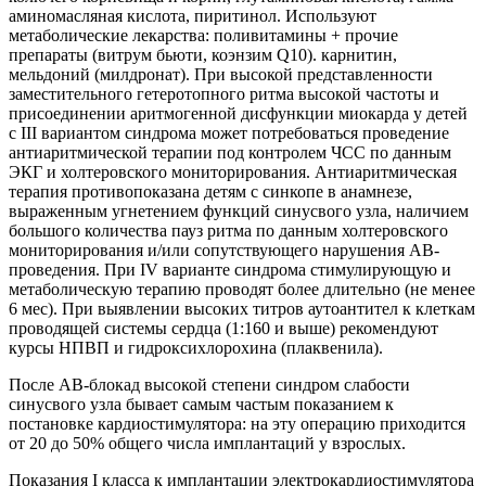
аминомасляная кислота, пиритинол. Используют
метаболические лекарства: поливитамины + прочие
препараты (витрум бьюти, коэнзим Q10). карнитин,
мельдоний (милдронат). При высокой представленности
заместительного гетеротопного ритма высокой частоты и
присоединении аритмогенной дисфункции миокарда у детей
с III вариантом синдрома может потребоваться проведение
антиаритмической терапии под контролем ЧСС по данным
ЭКГ и холтеровского мониторирования. Антиаритмическая
терапия противопоказана детям с синкопе в анамнезе,
выраженным угнетением функций синусвого узла, наличием
большого количества пауз ритма по данным холтеровского
мониторирования и/или сопутствующего нарушения АВ-
проведения. При IV варианте синдрома стимулирующую и
метаболическую терапию проводят более длительно (не менее
6 мес). При выявлении высоких титров аутоантител к клеткам
проводящей системы сердца (1:160 и выше) рекомендуют
курсы НПВП и гидроксихлорохина (плаквенила).
После АВ-блокад высокой степени синдром слабости
синусвого узла бывает самым частым показанием к
постановке кардиостимулятора: на эту операцию приходится
от 20 до 50% общего числа имплантаций у взрослых.
Показания I класса к имплантации электрокардиостимулятора