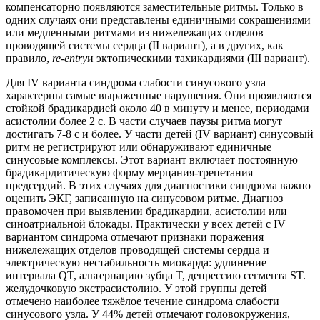
компенсаторно появляются заместительные ритмы. Только в
одних случаях они представлены единичными сокращениями
или медленными ритмами из нижележащих отделов
проводящей системы сердца (II вариант), а в других, как
правило,
re-entry
и эктопическими тахикардиями (III вариант).
Для IV варианта синдрома слабости синусового узла
характерны самые выраженные нарушения. Они проявляются
стойкой брадикардией около 40 в минуту и менее, периодами
асистолии более 2 с. В части случаев паузы ритма могут
достигать 7-8 с и более. У части детей (IV вариант) синусовый
ритм не регистрируют или обнаруживают единичные
синусовые комплексы. Этот вариант включает постоянную
брадикардитическую форму мерцания-трепетания
предсердий. В этих случаях для диагностики синдрома важно
оценить ЭКГ, записанную на синусовом ритме. Диагноз
правомочен при выявлении брадикардии, асистолии или
синоатриальной блокады. Практически у всех детей с IV
вариантом синдрома отмечают признаки поражения
нижележащих отделов проводящей системы сердца и
электрическую нестабильность миокарда: удлинение
интервала QT, альтернацию зубца T, депрессию сегмента ST.
желудочковую экстрасистолию. У этой группы детей
отмечено наиболее тяжёлое течение синдрома слабости
синусового узла. У 44% детей отмечают головокружения,