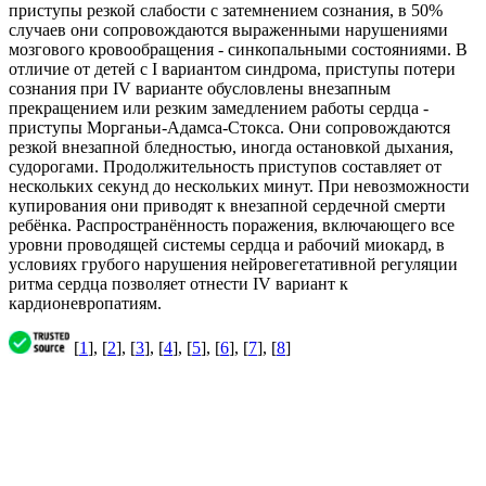
приступы резкой слабости с затемнением сознания, в 50%
случаев они сопровождаются выраженными нарушениями
мозгового кровообращения - синкопальными состояниями. В
отличие от детей с I вариантом синдрома, приступы потери
сознания при IV варианте обусловлены внезапным
прекращением или резким замедлением работы сердца -
приступы Морганьи-Адамса-Стокса. Они сопровождаются
резкой внезапной бледностью, иногда остановкой дыхания,
судорогами. Продолжительность приступов составляет от
нескольких секунд до нескольких минут. При невозможности
купирования они приводят к внезапной сердечной смерти
ребёнка. Распространённость поражения, включающего все
уровни проводящей системы сердца и рабочий миокард, в
условиях грубого нарушения нейровегетативной регуляции
ритма сердца позволяет отнести IV вариант к
кардионевропатиям.
[
1
], [
2
], [
3
], [
4
], [
5
], [
6
], [
7
], [
8
]