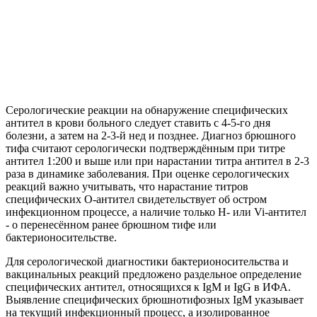
Серологические реакции на обнаружение специфических
антител в крови больного следует ставить с 4-5-го дня
болезни, а затем на 2-3-й нед и позднее. Диагноз брюшного
тифа считают серологически подтверждённым при титре
антител 1:200 и выше или при нарастании титра антител в 2-3
раза в динамике заболевания. При оценке серологических
реакций важно учитывать, что нарастание титров
специфических О-антител свидетельствует об остром
инфекционном процессе, а наличие только Н- или Vi-антител
- о перенесённом ранее брюшном тифе или
бактерионосительстве.
Для серологической диагностики бактерионосительства и
вакцинальных реакций предложено раздельное определение
специфических антител, относящихся к IgM и IgG в ИФА.
Выявление специфических брюшнотифозных IgM указывает
на текущий инфекционный процесс, а изолированное