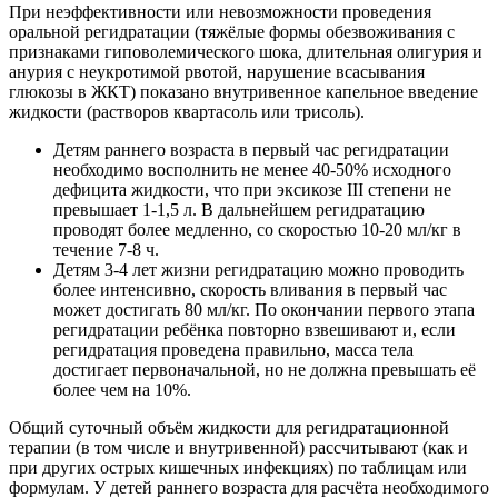
При неэффективности или невозможности проведения
оральной регидратации (тяжёлые формы обезвоживания с
признаками гиповолемического шока, длительная олигурия и
анурия с неукротимой рвотой, нарушение всасывания
глюкозы в ЖКТ) показано внутривенное капельное введение
жидкости (растворов квартасоль или трисоль).
Детям раннего возраста в первый час регидратации
необходимо восполнить не менее 40-50% исходного
дефицита жидкости, что при эксикозе III степени не
превышает 1-1,5 л. В дальнейшем регидратацию
проводят более медленно, со скоростью 10-20 мл/кг в
течение 7-8 ч.
Детям 3-4 лет жизни регидратацию можно проводить
более интенсивно, скорость вливания в первый час
может достигать 80 мл/кг. По окончании первого этапа
регидратации ребёнка повторно взвешивают и, если
регидратация проведена правильно, масса тела
достигает первоначальной, но не должна превышать её
более чем на 10%.
Общий суточный объём жидкости для регидратационной
терапии (в том числе и внутривенной) рассчитывают (как и
при других острых кишечных инфекциях) по таблицам или
формулам. У детей раннего возраста для расчёта необходимого