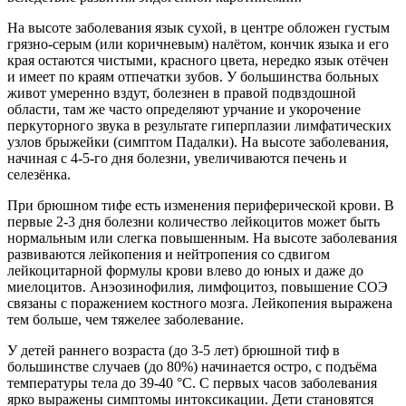
На высоте заболевания язык сухой, в центре обложен густым
грязно-серым (или коричневым) налётом, кончик языка и его
края остаются чистыми, красного цвета, нередко язык отёчен
и имеет по краям отпечатки зубов. У большинства больных
живот умеренно вздут, болезнен в правой подвздошной
области, там же часто определяют урчание и укорочение
перкуторного звука в результате гиперплазии лимфатических
узлов брыжейки (симптом Падалки). На высоте заболевания,
начиная с 4-5-го дня болезни, увеличиваются печень и
селезёнка.
При брюшном тифе есть изменения периферической крови. В
первые 2-3 дня болезни количество лейкоцитов может быть
нормальным или слегка повышенным. На высоте заболевания
развиваются лейкопения и нейтропения со сдвигом
лейкоцитарной формулы крови влево до юных и даже до
миелоцитов. Анэозинофилия, лимфоцитоз, повышение СОЭ
связаны с поражением костного мозга. Лейкопения выражена
тем больше, чем тяжелее заболевание.
У детей раннего возраста (до 3-5 лет) брюшной тиф в
большинстве случаев (до 80%) начинается остро, с подъёма
температуры тела до 39-40 °С. С первых часов заболевания
ярко выражены симптомы интоксикации. Дети становятся