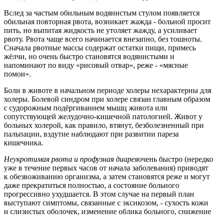
Вслед за частым обильным водянистым стулом появляется
обильная повторная рвота, возникает жажда - больной просит
пить, но выпитая жидкость не утоляет жажду, а усиливает
рвоту. Рвота чаще всего начинается внезапно, без тошноты.
Сначала рвотные массы содержат остатки пищи, примесь
жёлчи, но очень быстро становятся водянистыми и
напоминают по виду «рисовый отвар», реже - «мясные
помои».
Боли в животе в начальном периоде холеры нехарактерны для
холеры. Болевой синдром при холере связан главным образом
с судорожным подёргиванием мышц живота или
сопутствующей желудочно-кишечной патологией. Живот у
больных холерой, как правило, втянут, безболезненный при
пальпации, вздутие наблюдают при развитии пареза
кишечника.
Неукротимая рвота и профузная диарея
очень быстро (нередко
уже в течение первых часов от начала заболевания) приводят
к обезвоживанию организма, а затем становятся реже и могут
даже прекратиться полностью, а состояние больного
прогрессивно ухудшается. В этом случае на первый план
выступают симптомы, связанные с эксикозом, - сухость кожи
и слизистых оболочек, изменение облика больного, снижение