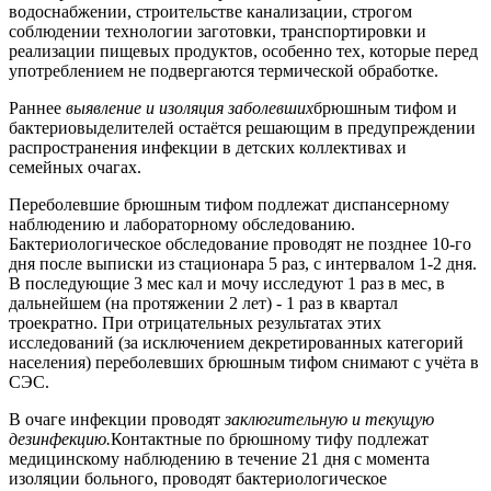
водоснабжении, строительстве канализации, строгом
соблюдении технологии заготовки, транспортировки и
реализации пищевых продуктов, особенно тех, которые перед
употреблением не подвергаются термической обработке.
Раннее
выявление и изоляция заболевших
брюшным тифом и
бактериовыделителей остаётся решающим в предупреждении
распространения инфекции в детских коллективах и
семейных очагах.
Переболевшие брюшным тифом подлежат диспансерному
наблюдению и лабораторному обследованию.
Бактериологическое обследование проводят не позднее 10-го
дня после выписки из стационара 5 раз, с интервалом 1-2 дня.
В последующие 3 мес кал и мочу исследуют 1 раз в мес, в
дальнейшем (на протяжении 2 лет) - 1 раз в квартал
троекратно. При отрицательных результатах этих
исследований (за исключением декретированных категорий
населения) переболевших брюшным тифом снимают с учёта в
СЭС.
В очаге инфекции проводят
заклюгительную и текущую
дезинфекцию.
Контактные по брюшному тифу подлежат
медицинскому наблюдению в течение 21 дня с момента
изоляции больного, проводят бактериологическое