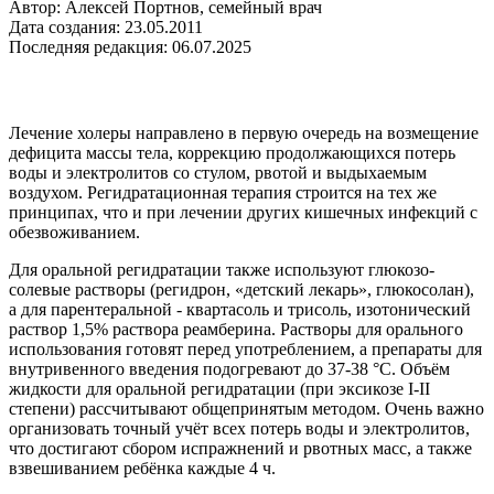
Автор: Алексей Портнов, семейный врач
Дата создания: 23.05.2011
Последняя редакция: 06.07.2025
Лечение холеры направлено в первую очередь на возмещение
дефицита массы тела, коррекцию продолжающихся потерь
воды и электролитов со стулом, рвотой и выдыхаемым
воздухом. Регидратационная терапия строится на тех же
принципах, что и при лечении других кишечных инфекций с
обезвоживанием.
Для оральной регидратации также используют глюкозо-
солевые растворы (регидрон, «детский лекарь», глюкосолан),
а для парентеральной - квартасоль и трисоль, изотонический
раствор 1,5% раствора реамберина. Растворы для орального
использования готовят перед употреблением, а препараты для
внутривенного введения подогревают до 37-38 °С. Объём
жидкости для оральной регидратации (при эксикозе I-II
степени) рассчитывают общепринятым методом. Очень важно
организовать точный учёт всех потерь воды и электролитов,
что достигают сбором испражнений и рвотных масс, а также
взвешиванием ребёнка каждые 4 ч.