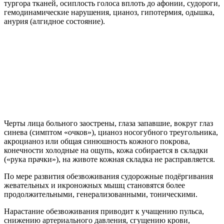
тургора тканей, осиплость голоса вплоть до афонии, судороги,
гемодинамические нарушения, цианоз, гипотермия, одышка,
анурия (алгидное состояние).
Черты лица больного заострены, глаза запавшие, вокруг глаз
синева (симптом «очков»), цианоз носогубного треугольника,
акроцианоз или общая синюшность кожного покрова,
конечности холодные на ощупь, кожа собирается в складки
(«рука прачки»), на животе кожная складка не расправляется.
По мере развития обезвоживания судорожные подёргивания
жевательных и икроножных мышц становятся более
продолжительными, генерализованными, тоническими.
Нарастание обезвоживания приводит к учащению пульса,
снижению артериального давления, сгущению крови,