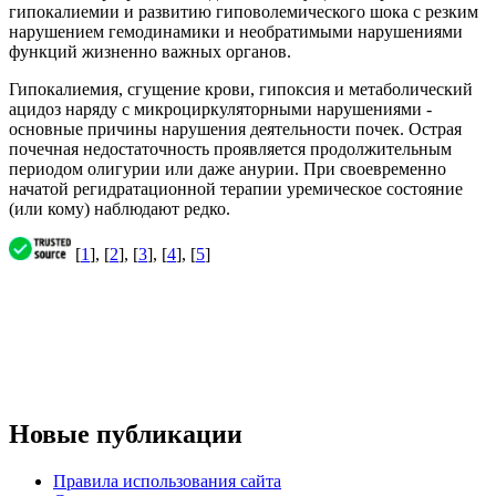
гипокалиемии и развитию гиповолемического шока с резким
нарушением гемодинамики и необратимыми нарушениями
функций жизненно важных органов.
Гипокалиемия, сгущение крови, гипоксия и метаболический
ацидоз наряду с микроциркуляторными нарушениями -
основные причины нарушения деятельности почек. Острая
почечная недостаточность проявляется продолжительным
периодом олигурии или даже анурии. При своевременно
начатой регидратационной терапии уремическое состояние
(или кому) наблюдают редко.
[
1
], [
2
], [
3
], [
4
], [
5
]
Новые публикации
Правила использования сайта