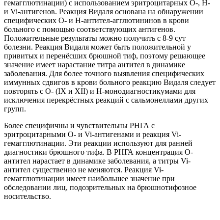
гемагглютинации) с использованием эритроцитарных О-, Н-
и Vi-антигенов. Реакция Видаля основана на обнаружении
специфических О- и Н-антител-агглютининов в крови
больного с помощью соответствующих антигенов.
Положительные результаты можно получить с 8-9 сут
болезни. Реакция Видаля может быть положительной у
привитых и перенёсших брюшной тиф, поэтому решающее
значение имеет нарастание титра антител в динамике
заболевания. Для более точного выявления специфических
иммунных сдвигов в крови больного реакцию Видаля следует
повторять с О- (IX и XII) и Н-монодиагностикумами для
исключения перекрёстных реакций с сальмонеллами других
групп.
Более специфичны и чувствительны РНГА с
эритроцитарными О- и Vi-антигенами и реакция Vi-
гемагглютинации. Эти реакции используют для ранней
диагностики брюшного тифа. В РНГА концентрация О-
антител нарастает в динамике заболевания, а титры Vi-
антител существенно не меняются. Реакция Vi-
гемагглютинации имеет наибольшее значение при
обследовании лиц, подозрительных на брюшнотифозное
носительство.