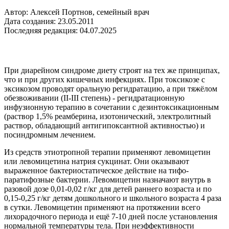
Автор: Алексей Портнов, семейный врач
Дата создания: 23.05.2011
Последняя редакция: 04.07.2025
При диарейном синдроме диету строят на тех же принципах,
что и при других кишечных инфекциях. При токсикозе с
эксикозом проводят оральную регидратацию, а при тяжёлом
обезвоживании (II-III степень) - регидратационную
инфузионную терапию в сочетании с дезинтоксикационным
(раствор 1,5% реамберина, изотонический, электролитный
раствор, обладающий антигипоксантной активностью) и
посиндромным лечением.
Из средств этиотропной терапии применяют левомицетин
или левомицетина натрия сукцинат. Они оказывают
выраженное бактериостатическое действие на тифо-
паратифозные бактерии. Левомицетин назначают внутрь в
разовой дозе 0,01-0,02 г/кг для детей раннего возраста и по
0,15-0,25 г/кг детям дошкольного и школьного возраста 4 раза
в сутки. Левомицетин применяют на протяжении всего
лихорадочного периода и ещё 7-10 дней после установления
нормальной температуры тела. При неэффективности