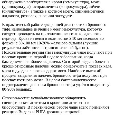
обнаружение возбудителя в крови (гемокультура), моче
(уринокультура), испражнениях (копрокультура), жёлчи
(биликультура), а также в костном мозге, спинномозговой
жидкости, розеолах, гное или экссудате.
В практической работе для ранней диагностики брюшного
тифа наибольшее значение имеет гемокультура, которую
следует проводить на протяжении всего лихорадочного
периода. Кровь из вены в количестве 5-10 мл засевают во
флакон с 50-100 мл 10-20% жёлчного бульона (лучшие
результаты даёт посев в трипсин-соевый бульон).
Положительные результаты гемокультуры чаще получают при
посевах крови на первой неделе заболевания, когда
бактериемия наиболее выражена. Со второй недели болезни
брюшнотифозные палочки можно обнаружить в посевах кала,
мочи и дуоденального содержимого. Наиболее высокий
процент выделения палочек брюшного тифа получают при
посевах костного мозга. В целом бактериологическое
подтверждение диагноза брюшного тифа удаётся получить у
80-90% больных.
Серологические методы
позволяют обнаружить
специфические антитела в крови или антигены в
биосубстрате. В практической работе чаще всего применяют
реакцию Видаля и РНГА (реакция непрямой