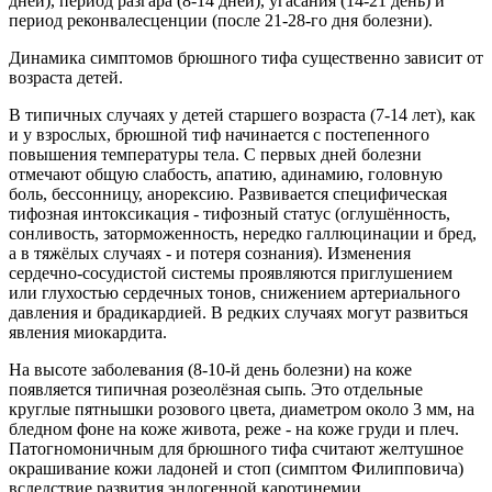
дней), период разгара (8-14 дней), угасания (14-21 день) и
период реконвалесценции (после 21-28-го дня болезни).
Динамика симптомов брюшного тифа существенно зависит от
возраста детей.
В типичных случаях у детей старшего возраста (7-14 лет), как
и у взрослых, брюшной тиф начинается с постепенного
повышения температуры тела. С первых дней болезни
отмечают общую слабость, апатию, адинамию, головную
боль, бессонницу, анорексию. Развивается специфическая
тифозная интоксикация - тифозный статус (оглушённость,
сонливость, заторможенность, нередко галлюцинации и бред,
а в тяжёлых случаях - и потеря сознания). Изменения
сердечно-сосудистой системы проявляются приглушением
или глухостью сердечных тонов, снижением артериального
давления и брадикардией. В редких случаях могут развиться
явления миокардита.
На высоте заболевания (8-10-й день болезни) на коже
появляется типичная розеолёзная сыпь. Это отдельные
круглые пятнышки розового цвета, диаметром около 3 мм, на
бледном фоне на коже живота, реже - на коже груди и плеч.
Патогномоничным для брюшного тифа считают желтушное
окрашивание кожи ладоней и стоп (симптом Филипповича)
вследствие развития эндогенной каротинемии.