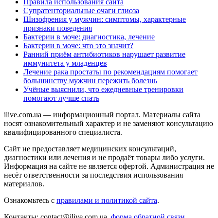
Правила использования сайта
Супратенториальные очаги глиоза
Шизофрения у мужчин: симптомы, характерные
признаки поведения
Бактерии в моче: диагностика, лечение
Бактерии в моче: что это значит?
Ранний приём антибиотиков нарушает развитие
иммунитета у младенцев
Лечение рака простаты по рекомендациям помогает
большинству мужчин пережить болезнь
Учёные выяснили, что ежедневные тренировки
помогают лучше спать
ilive.com.ua — информационный портал. Материалы сайта
носят ознакомительный характер и не заменяют консультацию
квалифицированного специалиста.
Сайт не предоставляет медицинских консультаций,
диагностики или лечения и не продаёт товары либо услуги.
Информация на сайте не является офертой. Администрация не
несёт ответственности за последствия использования
материалов.
Ознакомьтесь с
правилами и политикой сайта
.
Контакты: contact@ilive.com.ua,
форма обратной связи.