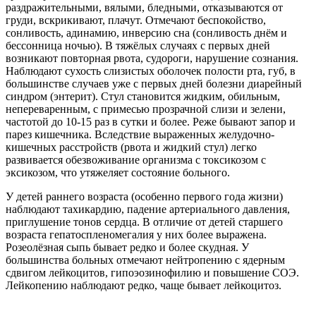
раздражительными, вялыми, бледными, отказываются от
груди, вскрикивают, плачут. Отмечают беспокойство,
сонливость, адинамию, инверсию сна (сонливость днём и
бессонница ночью). В тяжёлых случаях с первых дней
возникают повторная рвота, судороги, нарушение сознания.
Наблюдают сухость слизистых оболочек полости рта, губ, в
большинстве случаев уже с первых дней болезни диарейный
синдром (энтерит). Стул становится жидким, обильным,
непереваренным, с примесью прозрачной слизи и зелени,
частотой до 10-15 раз в сутки и более. Реже бывают запор и
парез кишечника. Вследствие выраженных желудочно-
кишечных расстройств (рвота и жидкий стул) легко
развивается обезвоживание организма с токсикозом с
эксикозом, что утяжеляет состояние больного.
У детей раннего возраста (особенно первого года жизни)
наблюдают тахикардию, падение артериального давления,
приглушение тонов сердца. В отличие от детей старшего
возраста гепатоспленомегалия у них более выражена.
Розеолёзная сыпь бывает редко и более скудная. У
большинства больных отмечают нейтропению с ядерным
сдвигом лейкоцитов, гипоэозинофилию и повышение СОЭ.
Лейкопению наблюдают редко, чаще бывает лейкоцитоз.