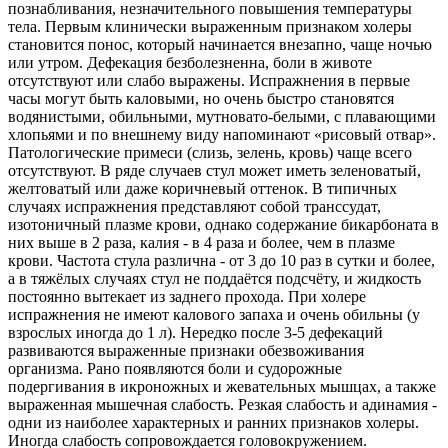
познабливания, незначительного повышения температуры
тела. Первым клинически выраженным признаком холеры
становится понос, который начинается внезапно, чаще ночью
или утром. Дефекация безболезненна, боли в животе
отсутствуют или слабо выражены. Испражнения в первые
часы могут быть каловыми, но очень быстро становятся
водянистыми, обильными, мутновато-белыми, с плавающими
хлопьями и по внешнему виду напоминают «рисовый отвар».
Патологические примеси (слизь, зелень, кровь) чаще всего
отсутствуют. В ряде случаев стул может иметь зеленоватый,
желтоватый или даже коричневый оттенок. В типичных
случаях испражнения представляют собой транссудат,
изотоничный плазме крови, однако содержание бикарбоната в
них выше в 2 раза, калия - в 4 раза и более, чем в плазме
крови. Частота стула различна - от 3 до 10 раз в сутки и более,
а в тяжёлых случаях стул не поддаётся подсчёту, и жидкость
постоянно вытекает из заднего прохода. При холере
испражнения не имеют калового запаха и очень обильны (у
взрослых иногда до 1 л). Нередко после 3-5 дефекаций
развиваются выраженные признаки обезвоживания
организма. Рано появляются боли и судорожные
подергивания в икроножных и жевательных мышцах, а также
выраженная мышечная слабость. Резкая слабость и адинамия -
одни из наиболее характерных и ранних признаков холеры.
Иногда слабость сопровождается головокружением.