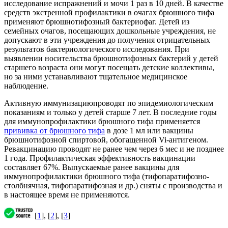
исследование испражнений и мочи 1 раз в 10 дней. В качестве
средств экстренной профилактики в очагах брюшного тифа
применяют брюшнотифозный бактериофаг. Детей из
семейных очагов, посещающих дошкольные учреждения, не
допускают в эти учреждения до получения отрицательных
результатов бактериологического исследования. При
выявлении носительства брюшнотифозных бактерий у детей
старшего возраста они могут посещать детские коллективы,
но за ними устанавливают тщательное медицинское
наблюдение.
Активную иммунизацию
проводят по эпидемиологическим
показаниям и только у детей старше 7 лет. В последние годы
для иммунопрофилактики брюшного тифа применяется
прививка от брюшного тифа
в дозе 1 мл или вакцины
брюшнотифозной спиртовой, обогащенной Vi-антигеном.
Ревакцинацию проводят не ранее чем через 6 мес и не позднее
1 года. Профилактическая эффективность вакцинации
составляет 67%. Выпускаемые ранее вакцины для
иммунопрофилактики брюшного тифа (тифопаратифозно-
столбнячная, тифопаратифозная и др.) сняты с производства и
в настоящее время не применяются.
[
1
], [
2
], [
3
]