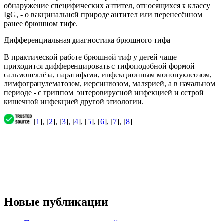
обнаружение специфических антител, относящихся к классу
IgG, - о вакцинальной природе антител или перенесённом
ранее брюшном тифе.
Дифференциальная диагностика брюшного тифа
В практической работе брюшной тиф у детей чаще
приходится дифференцировать с тифоподобной формой
сальмонеллёза, паратифами, инфекционным мононуклеозом,
лимфогранулематозом, иерсиниозом, малярией, а в начальном
периоде - с гриппом, энтеровирусной инфекцией и острой
кишечной инфекцией другой этиологии.
[
1
], [
2
], [
3
], [
4
], [
5
], [
6
], [
7
], [
8
]
Новые публикации