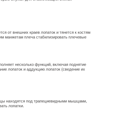
ся от внешних краев лопаток и тянется к костям
им манжетам плеча стабилизировать плечевые
полняет несколько функций, включая поднятие
ание лопаток и аддукцию лопаток (сведение их
цы находятся под трапециевидными мышцами,
вать лопатки.