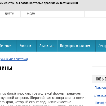
им сайтом, вы соглашаетесь с правилами в отношении
Питание и
Красота и
Отношения
Спорт
О портале
диеты
мода
Лечение
Болезни
Анализы
Популярно о важном
Лека
мышечная система)
пины
НОВЫЕ
Правила
mus dorsi) плоская, треугольной формы, занимает
Супрате
ствующей стороне. Широчайшая мышца спины лежит
его края, который скрыт под нижней частью
Шизофре