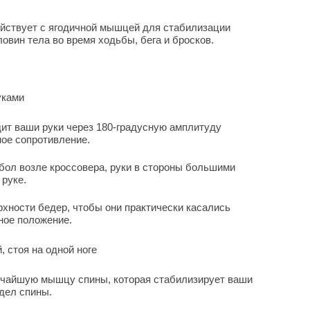
ствует с ягодичной мышцей для стабилизации
овин тела во время ходьбы, бега и бросков.
уками
ит ваши руки через 180-градусную амплитуду
ное сопротивление.
тбол возле кроссовера, руки в стороны большими
 руке.
рхности бедер, чтобы они практически касались
ное положение.
, стоя на одной ноге
очайшую мышцу спины, которая стабилизирует ваши
дел спины.