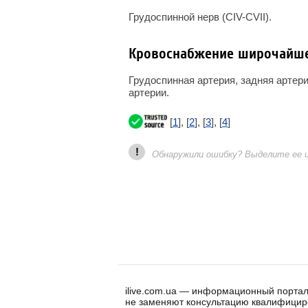
Грудоспинной нерв (CIV-СVII).
Кровоснабжение широчайш
Грудоспинная артерия, задняя артер
артерии.
[
1
], [
2
], [
3
], [
4
]
!
Обнаружили ошибку? Выделите ее и 
ilive.com.ua — информационный портал
не заменяют консультацию квалифицир