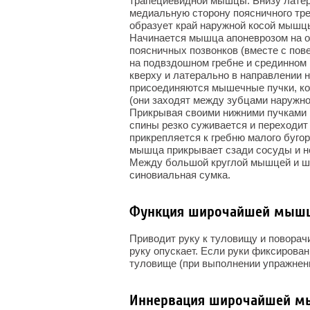
трапециевидной мышцы. Внизу лате
медиальную сторону поясничного тре
образует край наружной косой мышц
Начинается мышца апоневрозом на о
поясничных позвонков (вместе с пов
на подвздошном гребне и срединном
кверху и латерально в направлении
присоединяются мышечные пучки, ко
(они заходят между зубцами наружно
Прикрывая своими нижними пучками 
спины резко суживается и переходит
прикрепляется к гребню малого буго
мышца прикрывает сзади сосуды и н
Между большой круглой мышцей и 
синовиальная сумка.
Функция широчайшей мыш
Приводит руку к туловищу и поворачив
руку опускает. Если руки фиксирован
туловище (при выполнении упражнени
Иннервация широчайшей м