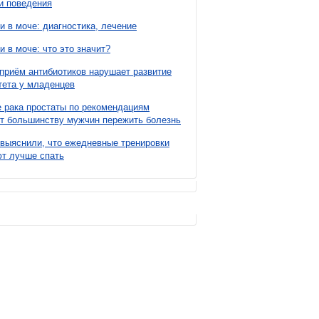
и поведения
и в моче: диагностика, лечение
и в моче: что это значит?
приём антибиотиков нарушает развитие
ета у младенцев
 рака простаты по рекомендациям
т большинству мужчин пережить болезнь
выяснили, что ежедневные тренировки
т лучше спать