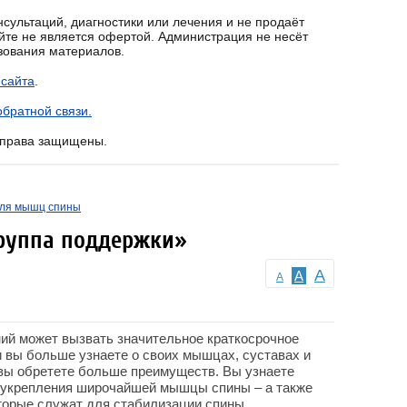
сультаций, диагностики или лечения и не продаёт
йте не является офертой. Администрация не несёт
ьзования материалов.
 сайта
.
братной связи.
е права защищены.
для мышц спины
руппа поддержки»
A
A
A
ий может вызвать значительное краткосрочное
и вы больше узнаете о своих мышцах, суставах и
 вы обретете больше преимуществ. Вы узнаете
 укрепления широчайшей мышцы спины – а также
торые служат для стабилизации спины.