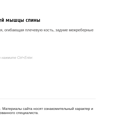
ей мышцы спины
ия, огибающая плечевую кость, задние межреберные
нажмите Ctrl+Enter.
. Материалы сайта носят ознакомительный характер и
ованного специалиста.