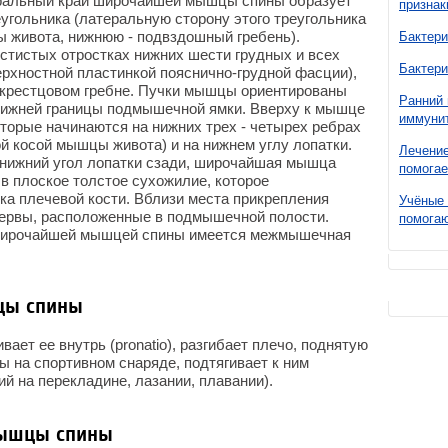
ральный край широчайшей мышцы спины образует
признак
угольника (латеральную сторону этого треугольника
ы живота, нижнюю - подвздошный гребень).
Бактери
стистых отростках нижних шести грудных и всех
Бактери
ерхностной пластинкой пояснично-грудной фасции),
 крестцовом гребне. Пучки мышцы ориентированы
Ранний 
 нижней границы подмышечной ямки. Вверху к мышце
иммунит
торые начинаются на нижних трех - четырех ребрах
й косой мышцы живота) и на нижнем углу лопатки.
Лечение
нижний угол лопатки сзади, широчайшая мышца
помогае
 в плоское толстое сухожилие, которое
рка плечевой кости. Вблизи места прикрепления
Учёные 
ервы, расположенные в подмышечной полости.
помогаю
широчайшей мышцей спины имеется межмышечная
цы спины
ает ее внутрь (pronatio), разгибает плечо, поднятую
ы на спортивном снаряде, подтягивает к ним
й на перекладине, лазании, плавании).
ышцы спины