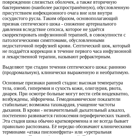
повреждении слизистых оболочек, а также вторичную
бактериемию (наиболее распространённую), обусловленную
присутствием инфекционного очага вне или внутри
сосудистого русла. Таким образом, основополагающий
признак септического шока - снижение артериального
давления вследствие сепсиса, которое не удаётся
скорректировать инфузионной терапией, в совокупности с
патологическими симптомами, обусловленными
недостаточной перфузией крови. Септический шок, который
не поддаётся коррекции в течение первого часа инфузионной
и лекарственной терапии, называют рефрактерным.
Выделяют три стадии течения септического шока: раннюю
(продромальную), клинически выраженную и необратимую.
Основные признаки ранней стадии: высокая температура
тела, озноб, гиперемия и сухость кожи, олигоурия, рвота,
диарея. При осмотре больные могут вести себя неадекватно,
возбуждены, эйфоричны. Гемодинамические показатели
стабильные; возможна тахикардия, учащение частоты
дыхания. В крови - незначительный дыхательный алкалоз,
постепенно развивается гипоксемия периферических тканей.
Эта стадия шока обычно кратковременна и не всегда бывает
правильно распознана. Её нередко обозначают клиническими
терминами «атака пиелонефрита» или «уретральная