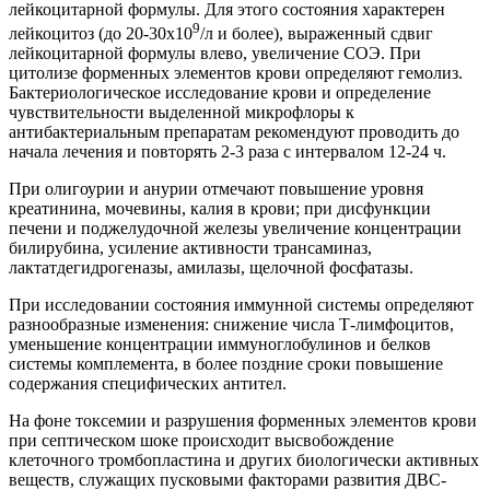
лейкоцитарной формулы. Для этого состояния характерен
9
лейкоцитоз (до 20-30х10
/л и более), выраженный сдвиг
лейкоцитарной формулы влево, увеличение СОЭ. При
цитолизе форменных элементов крови определяют гемолиз.
Бактериологическое исследование крови и определение
чувствительности выделенной микрофлоры к
антибактериальным препаратам рекомендуют проводить до
начала лечения и повторять 2-3 раза с интервалом 12-24 ч.
При олигоурии и анурии отмечают повышение уровня
креатинина, мочевины, калия в крови; при дисфункции
печени и поджелудочной железы увеличение концентрации
билирубина, усиление активности трансаминаз,
лактатдегидрогеназы, амилазы, щелочной фосфатазы.
При исследовании состояния иммунной системы определяют
разнообразные изменения: снижение числа Т-лимфоцитов,
уменьшение концентрации иммуноглобулинов и белков
системы комплемента, в более поздние сроки повышение
содержания специфических антител.
На фоне токсемии и разрушения форменных элементов крови
при септическом шоке происходит высвобождение
клеточного тромбопластина и других биологически активных
веществ, служащих пусковыми факторами развития ДВС-