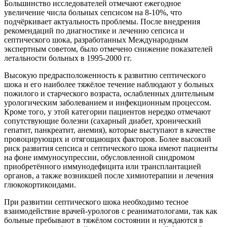
Большинство исследователей отмечают ежегодное
увеличение числа больных сепсисом на 8-10%, что
подчёркивает актуальность проблемы. После внедрения
рекомендаций по диагностике и лечению сепсиса и
септического шока, разработанных Международным
экспертным советом, было отмечено снижение показателей
летальности больных в 1995-2000 гг.
Высокую предрасположенность к развитию септического
шока и его наиболее тяжёлое течение наблюдают у больных
пожилого и старческого возраста, ослабленных длительным
урологическим заболеванием и инфекционным процессом.
Кроме того, у этой категории пациентов нередко отмечают
сопутствующие болезни (сахарный диабет, хронический
гепатит, панкреатит, анемия), которые выступают в качестве
провоцирующих и отягощающих факторов. Более высокий
риск развития сепсиса и септического шока имеют пациенты
на фоне иммуносупрессии, обусловленной синдромом
приобретённого иммунодефицита или трансплантацией
органов, а также возникшей после химиотерапии и лечения
глюкокортикоидами.
При развитии септического шока необходимо тесное
взаимодействие врачей-урологов с реаниматологами, так как
больные пребывают в тяжёлом состоянии и нуждаются в