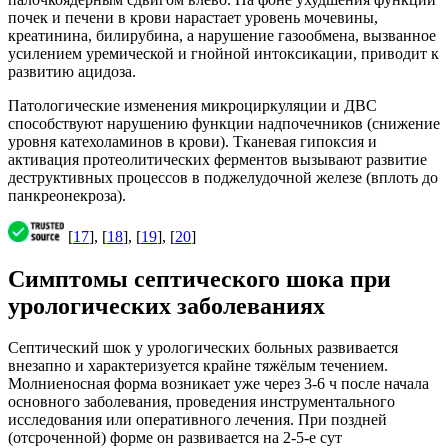
почек и печени в крови нарастает уровень мочевины,
креатинина, билирубина, а нарушение газообмена, вызванное
усилением уремической и гнойной интоксикации, приводит к
развитию ацидоза.
Патологические изменения микроциркуляции и ДВС
способствуют нарушению функции надпочечников (снижение
уровня катехоламинов в крови). Тканевая гипоксия и
активация протеолитических ферментов вызывают развитие
деструктивных процессов в поджелудочной железе (вплоть до
панкреонекроза).
[
17
], [
18
], [
19
], [
20
]
Симптомы септического шока при
урологических заболеваниях
Септический шок у урологических больных развивается
внезапно и характеризуется крайне тяжёлым течением.
Молниеносная форма возникает уже через 3-6 ч после начала
основного заболевания, проведения инструментального
исследования или оперативного лечения. При поздней
(отсроченной) форме он развивается на 2-5-е сут