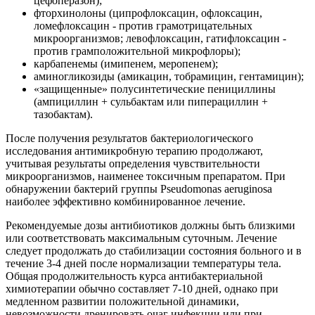
цефоперазон);
фторхинолоны (ципрофлоксацин, офлоксацин,
ломефлоксацин - против грамотрицательных
микроорганизмов; левофлоксацин, гатифлоксацин -
против грамположительной микрофлоры);
карбапенемы (имипенем, меропенем);
аминогликозиды (амикацин, тобрамицин, гентамицин);
«защищенные» полусинтетические пенициллины
(ампициллин + сульбактам или пиперациллин +
тазобактам).
После получения результатов бактериологического
исследования антимикробную терапию продолжают,
учитывая результаты определения чувствительности
микроорганизмов, наименее токсичным препаратом. При
обнаружении бактерий группы Pseudomonas aeruginosa
наиболее эффективно комбинированное лечение.
Рекомендуемые дозы антибиотиков должны быть близкими
или соответствовать максимальным суточным. Лечение
следует продолжать до стабилизации состояния больного и в
течение 3-4 дней после нормализации температуры тела.
Общая продолжительность курса антибактериальной
химиотерапии обычно составляет 7-10 дней, однако при
медленном развитии положительной динамики,
невозможности дренировать очаг инфекции или при