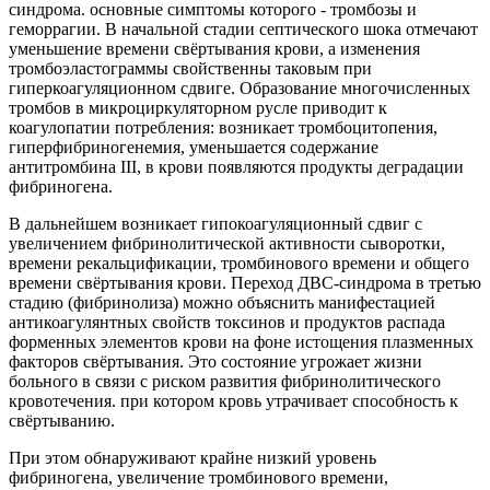
синдрома. основные симптомы которого - тромбозы и
геморрагии. В начальной стадии септического шока отмечают
уменьшение времени свёртывания крови, а изменения
тромбоэластограммы свойственны таковым при
гиперкоагуляционном сдвиге. Образование многочисленных
тромбов в микроциркуляторном русле приводит к
коагулопатии потребления: возникает тромбоцитопения,
гиперфибриногенемия, уменьшается содержание
антитромбина III, в крови появляются продукты деградации
фибриногена.
В дальнейшем возникает гипокоагуляционный сдвиг с
увеличением фибринолитической активности сыворотки,
времени рекальцификации, тромбинового времени и общего
времени свёртывания крови. Переход ДВС-синдрома в третью
стадию (фибринолиза) можно объяснить манифестацией
антикоагулянтных свойств токсинов и продуктов распада
форменных элементов крови на фоне истощения плазменных
факторов свёртывания. Это состояние угрожает жизни
больного в связи с риском развития фибринолитического
кровотечения. при котором кровь утрачивает способность к
свёртыванию.
При этом обнаруживают крайне низкий уровень
фибриногена, увеличение тромбинового времени,