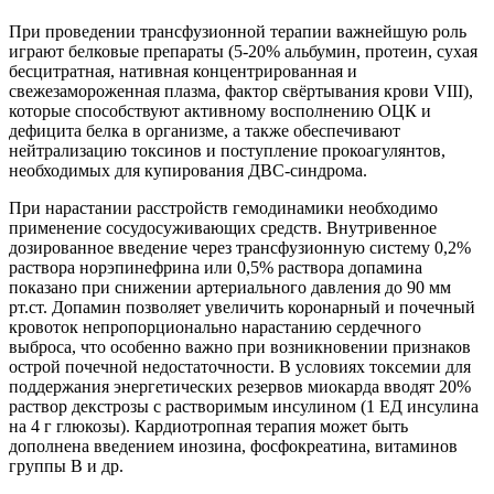
При проведении трансфузионной терапии важнейшую роль
играют белковые препараты (5-20% альбумин, протеин, сухая
бесцитратная, нативная концентрированная и
свежезамороженная плазма, фактор свёртывания крови VIII),
которые способствуют активному восполнению ОЦК и
дефицита белка в организме, а также обеспечивают
нейтрализацию токсинов и поступление прокоагулянтов,
необходимых для купирования ДВС-синдрома.
При нарастании расстройств гемодинамики необходимо
применение сосудосуживающих средств. Внутривенное
дозированное введение через трансфузионную систему 0,2%
раствора норэпинефрина или 0,5% раствора допамина
показано при снижении артериального давления до 90 мм
рт.ст. Допамин позволяет увеличить коронарный и почечный
кровоток непропорционально нарастанию сердечного
выброса, что особенно важно при возникновении признаков
острой почечной недостаточности. В условиях токсемии для
поддержания энергетических резервов миокарда вводят 20%
раствор декстрозы с растворимым инсулином (1 ЕД инсулина
на 4 г глюкозы). Кардиотропная терапия может быть
дополнена введением инозина, фосфокреатина, витаминов
группы В и др.