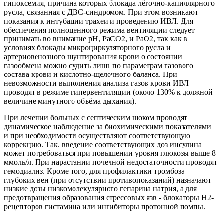
гипоксемия, причина которых блокада лёгочно-капиллярного
русла, связанная с ДВС-синдромом. При этом возникают
показания к интубации трахеи и проведению ИВЛ. Для
обеспечения полноценного режима вентиляции следует
принимать во внимание рН, РаСО2, и РаО2, так как в
условиях блокады микроциркуляторного русла и
артериовенозного шунтирования крови о состоянии
газообмена можно судить лишь по параметрам газового
состава крови и кислотно-щелочного баланса. При
невозможности выполнения анализа газов крови ИВЛ
проводят в режиме гипервентиляции (около 130% к должной
величине минутного объёма дыхания).
При лечении больных с септическим шоком проводят
динамическое наблюдение за биохимическими показателями
и при необходимости осуществляют соответствующую
коррекцию. Так. введение соответствующих доз инсулина
может потребоваться при повышении уровня глюкозы выше 8
ммоль/л. При нарастании почечной недостаточности проводят
гемодиализ. Кроме того, для профилактики тромбоза
глубоких вен (при отсутствии противопоказаний) назначают
низкие дозы низкомолекулярного гепарина натрия, а для
предотвращения образования стрессовых язв - блокаторы Н2-
рецепторов гистамина или ингибиторы протонной помпы.