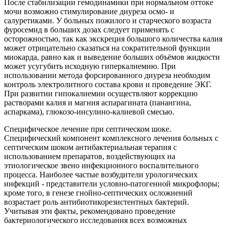
После стабилизации гемодинамики при нормальном оттоке
мочи возможно стимулирование диуреза осмо- и
салуретиками. У больных пожилого и старческого возраста
фуросемид в больших дозах следует применять с
осторожностью, так как экскреция большого количества калия
может отрицательно сказаться на сократительной функции
миокарда, равно как и выведение больших объёмов жидкости
может усугубить исходную гиперкалиемию. При
использовании метода форсированного диуреза необходим
контроль электролитного состава крови и проведение ЭКГ.
При развитии гипокалиемии осуществляют коррекцию
растворами калия и магния аспарагината (панангина,
аспаркама), глюкозо-инсулино-калиевой смесью.
Специфическое лечение при септическом шоке.
Специфический компонент комплексного лечения больных с
септическим шоком антибактериальная терапия с
использованием препаратов, воздействующих на
этиологическое звено инфекционного воспалительного
процесса. Наиболее частые возбудители урологических
инфекций - представители условно-патогенной микрофлоры;
кроме того, в генезе гнойно-септических осложнений
возрастает роль антибиотикорезистентных бактерий.
Учитывая эти факты, рекомендовано проведение
бактериологического исследования всех возможных