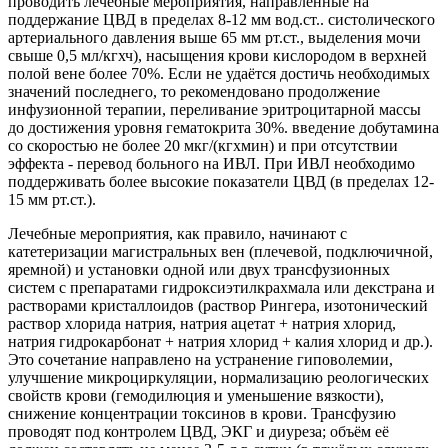
проводить лечебные мероприятия, направленные на
поддержание ЦВД в пределах 8-12 мм вод.ст.. систолического
артериального давления выше 65 мм рт.ст., выделения мочи
свыше 0,5 мл/кгхч), насыщения крови кислородом в верхней
полой вене более 70%. Если не удаётся достичь необходимых
значений последнего, то рекомендовано продолжение
инфузионной терапии, переливание эритроцитарной массы
до достижения уровня гематокрита 30%. введение добутамина
со скоростью не более 20 мкг/(кгхмин) и при отсутствии
эффекта - перевод больного на ИВЛ. При ИВЛ необходимо
поддерживать более высокие показатели ЦВД (в пределах 12-
15 мм рт.ст.).
Лечебные мероприятия, как правило, начинают с
катетеризации магистральных вен (плечевой, подключичной,
яремной) и установки одной или двух трансфузионных
систем с препаратами гидроксиэтилкрахмала или декстрана и
растворами кристаллоидов (раствор Рингера, изотонический
раствор хлорида натрия, натрия ацетат + натрия хлорид,
натрия гидрокарбонат + натрия хлорид + калия хлорид и др.).
Это сочетание направлено на устранение гиповолемии,
улучшение микроциркуляции, нормализацию реологических
свойств крови (гемодилюция и уменьшение вязкости),
снижение концентрации токсинов в крови. Трансфузию
проводят под контролем ЦВД, ЭКГ и диуреза; объём её