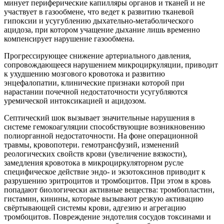
минует периферические капилляры органов и тканей и не
участвует в газообмене, что ведет к развитию тканевой
гипоксии и усугублению дыхательно-метаболического
ацидоза, при котором учащение дыхание лишь временно
компенсирует нарушение газообмена.
Прогрессирующее снижение артериального давления,
сопровождающееся нарушением микроциркуляции, приводит
к ухудшению мозгового кровотока и развитию
энцефалопатии, клинические признаки которой при
нарастании почечной недостаточности усугубляются
уремической интоксикацией и ацидозом.
Септический шок вызывает значительные нарушения в
системе гемокоагуляции способствующие возникновению
полиорганной недостаточности. На фоне операционной
травмы, кровопотери. гемотрансфузий, изменений
реологических свойств крови (увеличение вязкости),
замедления кровотока в микроциркуляторном русле
специфическое действие эндо- и экзотоксинов приводит к
разрушению эритроцитов и тромбоцитов. При этом в кровь
попадают биологически активные вещества: тромбопластин,
гистамин, кинины, которые вызывают резкую активацию
свёртывающей системы крови, адгезию и агрегацию
тромбоцитов. Повреждение эндотелия сосудов токсинами и