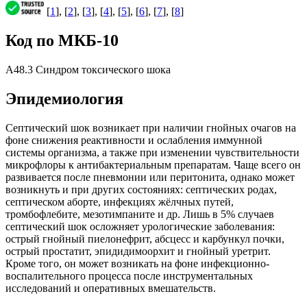
[
1
], [
2
], [
3
], [
4
], [
5
], [
6
], [
7
], [
8
]
Код по МКБ-10
A48.3 Синдром токсического шока
Эпидемиология
Септический шок возникает при наличии гнойных очагов на
фоне снижения реактивности и ослабления иммунной
системы организма, а также при изменении чувствительности
микрофлоры к антибактериальным препаратам. Чаще всего он
развивается после пневмонии или перитонита, однако может
возникнуть и при других состояниях: септических родах,
септическом аборте, инфекциях жёлчных путей,
тромбофлебите, мезотимпаните и др. Лишь в 5% случаев
септический шок осложняет урологические заболевания:
острый гнойный пиелонефрит, абсцесс и карбункул почки,
острый простатит, эпидидимоорхит и гнойный уретрит.
Кроме того, он может возникать на фоне инфекционно-
воспалительного процесса после инструментальных
исследований и оперативных вмешательств.