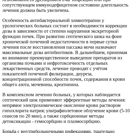
сопутствующем иммунодефицитном состоянии длительность
лечения должна быть увеличена.
Особенность антибактериальной химиотерапии у
урологических больных состоит в необходимости коррекции
дозы в зависимости от степени нарушения экскреторной
функции почек. При развитии септического шока на фоне
хронической почечной недостаточности в первые сутки
лечения после восстановления пассажа мочи назначают
максимальные дозы антибиотиков. В дальнейшем, принимая
во внимание преимущественное выведение препаратов из
организма почками и нефротоксичность отдельных
лекарственных средств, лечение проводят с учётом
показателей почечной фильтрации, диуреза,
концентрационной способности почек, содержания в крови
общего азота, мочевины, креатинина.
В комплексном лечении больных, у которых наблюдается
септический шок применяют эфферентные методы лечения:
непрямое электрохимическое окисление крови раствором
гипохлорита натрия; ультрафиолетовое облучение крови (5-10
сеансов по 20 мин), а также сорбционные методы
детоксикации - гемосорбцию и плазмосорбцию.
Борьба с внутрибольничными инфекциями, тщательно