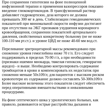
При сохранении гипотензии на фоне полноценной
инфузионной терапии и применения вазопрессоров показано
введение глюкокортикоидов. В трансфузионный раствор
добавляют гидрокортизон, доза которого не должна
превышать 300 мг в день. Стабилизации гемодинамических
показателей при минимальной скорости инфузии достигают
при отсутствии на ЭКГ признаков ухудшения коронарного
кровообращения, сохранении показателей артериального
давления, свойственных конкретному больному (не не ниже
100-110 мм рт.ст.). и уровне ЦВД не ниже 40-60 мм вод.ст.
Переливание эритроцитарной массы рекомендовано при
снижении уровня гемоглобина ниже 70 г/л. Его следует
поддерживать в пределах 70-90 г/л, а при необходимости
(признаки ишемии миокарда, тяжелая гипоксия, геморрагии
ацидоз) - и выше. Необходимо контролировать содержание
тромбоцитов в крови и компенсировать их недостаток при
снижении меньше 50х109/л; для пациентов с высоким риском
кровопотери их содержание должно составлять 50-300х109/л
Более высокие величины этого показателя следует обеспечить
перед оперативными вмешательствами и инвазивными
процедурами.
На фоне септического шока у урологических больных, как
правило, развиваются острые расстройства дыхания и