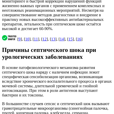
мониторинге и быстрой коррекции нарушений функций
жизненно важных органов с применением комплексных и
неотложных реанимационных мероприятий. Несмотря на
совершенствование методов диагностики и внедрение в
практику новых высокоэффективных антибактериальных
препаратов, летальность при септическом шоке остаётся
высокой и достигает 60-90%.
[
9
], [
10
], [
11
], [
12
], [
13
], [
14
], [
15
], [
16
]
Причины септического шока при
урологических заболеваниях
В основе патофизиологического механизма развития
септического шока наряду с наличием инфекции лежит
специфическая сенсибилизация организма, возникающая
вследствие хронического воспалительного процесса в органах
мочевой системы, длительной уремической и гнойной
интоксикации. При этом в роли антигенов выступают
бактерии и их токсины.
В большинстве случаев сепсис и септический шок вызывают
грамотрицательные микроорганизмы (синегнойная палочка,
протей, кишечная палочка, клебсиелла, серрациа,