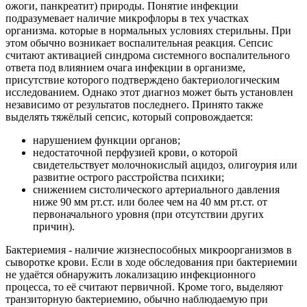
ожоги, панкреатит) природы. Понятие инфекции
подразумевает наличие микрофлоры в тех участках
организма. которые в нормальных условиях стерильны. При
этом обычно возникает воспалительная реакция. Сепсис
считают активацией синдрома системного воспалительного
ответа под влиянием очага инфекции в организме,
присутствие которого подтверждено бактериологическим
исследованием. Однако этот диагноз может быть установлен
независимо от результатов последнего. Принято также
выделять тяжёлый сепсис, который сопровождается:
нарушением функции органов;
недостаточной перфузией крови, о которой
свидетельствует молочнокислый ацидоз, олигоурия или
развитие острого расстройства психики;
снижением систолического артериального давления
ниже 90 мм рт.ст. или более чем на 40 мм рт.ст. от
первоначального уровня (при отсутствии других
причин).
Бактериемия - наличие жизнеспособных микроорганизмов в
сыворотке крови. Если в ходе обследования при бактериемии
не удаётся обнаружить локализацию инфекционного
процесса, то её считают первичной. Кроме того, выделяют
транзиторную бактериемию, обычно наблюдаемую при