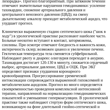
лихорадка». Прогноз благоприятный. При затяжном течении
отмечают значительные нарушения гемодинамики: усиление
тахикардии, снижение артериального давления и
центрального венозного давления (ЦВД); на смену
дыхательному алкалозу приходит метаболический ацидоз, что
ухудшает прогноз.
Клинически выраженную стадию септического шока ("шок в
ходу") в урологической практике распознают наиболее часто.
Больные неохотно вступают в контакт, заторможены,
сонливы. При осмотре отмечают бледность и важность кожи,
иктеричность склер; возможен цианоз и увеличение печени.
Гектическая температура тела сменяется субфебрильной.
Наблюдают рвоту и диарею: олигоурия переходит в анурию.
Тахикардия достигает 120-130 в минуту, снижается сердечный
выброс, артериальное давление, ЦВД и ОЦК. При ЭКГ
определяют признаки ухудшения коронарного
кровообращения. Прогрессирование уремической
интоксикации сопровождается выраженной гипоксемией и
метаболическим ацидозом. Прогноз во много определяется
своевременностью проведения комплексной интенсивной
терапии, направленной на нормализацию гемодинамических
показателей и уменьшение гиперкоагуляции. В урологической
практике также наблюдают стертую форм септического шока,
возникающую на фоне длительной гнойно-септической и