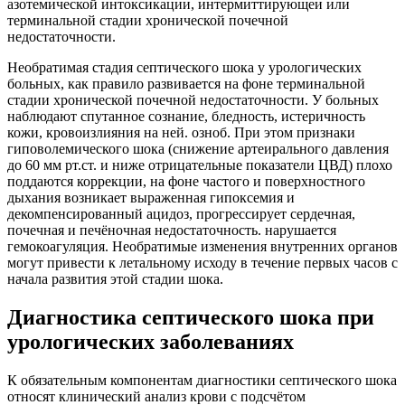
азотемической интоксикации, интермиттирующеи или
терминальной стадии хронической почечной
недостаточности.
Необратимая стадия септического шока у урологических
больных, как правило развивается на фоне терминальной
стадии хронической почечной недостаточности. У больных
наблюдают спутанное сознание, бледность, истеричность
кожи, кровоизлияния на ней. озноб. При этом признаки
гиповолемического шока (снижение артеирального давления
до 60 мм рт.ст. и ниже отрицательные показатели ЦВД) плохо
поддаются коррекции, на фоне частого и поверхностного
дыхания возникает выраженная гипоксемия и
декомпенсированный ацидоз, прогрессирует сердечная,
почечная и печёночная недостаточность. нарушается
гемокоагуляция. Необратимые изменения внутренних органов
могут привести к летальному исходу в течение первых часов с
начала развития этой стадии шока.
Диагностика септического шока при
урологических заболеваниях
К обязательным компонентам диагностики септического шока
относят клинический анализ крови с подсчётом