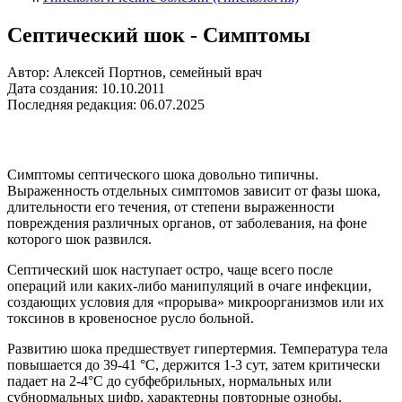
Септический шок - Симптомы
Автор: Алексей Портнов, семейный врач
Дата создания: 10.10.2011
Последняя редакция: 06.07.2025
Симптомы септического шока довольно типичны.
Выраженность отдельных симптомов зависит от фазы шока,
длительности его течения, от степени выраженности
повреждения различных органов, от заболевания, на фоне
которого шок развился.
Септический шок наступает остро, чаще всего после
операций или каких-либо манипуляций в очаге инфекции,
создающих условия для «прорыва» микроорганизмов или их
токсинов в кровеносное русло больной.
Развитию шока предшествует гипертермия. Температура тела
повышается до 39-41 °С, держится 1-3 сут, затем критически
падает на 2-4°С до субфебрильных, нормальных или
субнормальных цифр, характерны повторные ознобы.