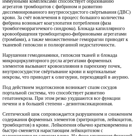
иммунными комплексами способствует образованию
агрегатов тромбоцитов с фибрином и развитию
диссеминированного внутрисосудистого свёртывания (ДВС)
крови. За счёт вовлечения в процесс большого количества
фибрина возникает коагулопатия потребления (фаза
тромбогеморрагичекого синдрома). Блокада капиллярного
кровообращения тромбоцитарно-фибриновыми агрегатами
(тромбами), а также множественные геморрагии приводят к
тканевой гипоксии и полиорганной недостаточности.
Нарушения гемодинамики, гипоксия тканей и блокада
микроциркуляторного русла агрегатами форменных
элементов вызывают кровоизлияния в паренхиму почек,
внутрисосудистое свёртывание крови и кортикальные
некрозы, что приводит к олигоурии, переходящей в анурию.
Под действием эндотоксинов возникает спазм сосудов
портальной системы, что способствует развитию
гепатонекроза. При этом резко ухудшаются все функции
печени и в большей степени - дезинтоксикационная.
Септический шок сопровождается разрушением и снижением
содержания форменных элементов (эритроцитов, лейкоцитов,
тромбоцитов) в крови. Лейкопения обычно кратковременна и
быстро сменяется нарастающим лейкоцитозом с
палочкоядерным сдвигом влево. На фоне ухудшения функций