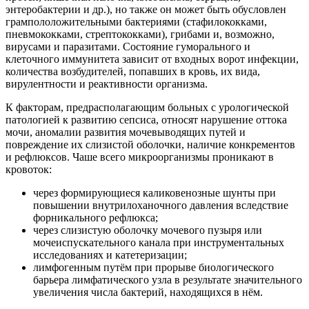
энтеробактерии и др.), но также он может быть обусловлен
грампололожительными бактериями (стафилококками,
пневмококками, стрептококками), грибами и, возможно,
вирусами и паразитами. Состояние гуморального и
клеточного иммунитета зависит от входных ворот инфекции,
количества возбудителей, попавших в кровь, их вида,
вирулентности и реактивности организма.
К факторам, предрасполагающим больных с урологической
патологией к развитию сепсиса, относят нарушение оттока
мочи, аномалии развития мочевыводящих путей и
повреждение их слизистой оболочки, наличие конкрементов
и рефлюксов. Чаше всего микроорганизмы проникают в
кровоток:
через формирующиеся каликовенозные шунты при
повышении внутрилоханочного давления вследствие
форникального рефлюкса;
через слизистую оболочку мочевого пузыря или
мочеиспускательного канала при инструментальных
исследованиях и катетеризации;
лимфогенным путём при прорыве биологического
барьера лимфатического узла в результате значительного
увеличения числа бактерий, находящихся в нём.