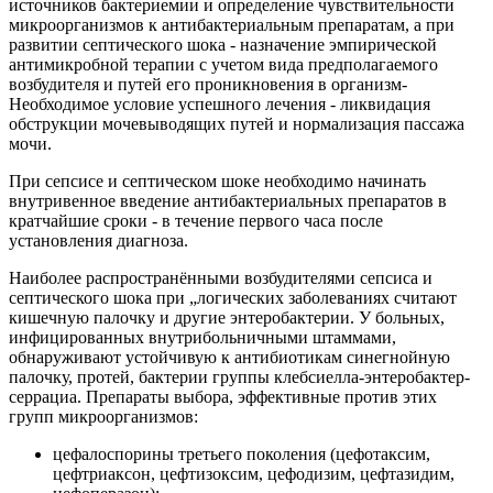
источников бактериемии и определение чувствительности
микроорганизмов к антибактериальным препаратам, а при
развитии септического шока - назначение эмпирической
антимикробной терапии с учетом вида предполагаемого
возбудителя и путей его проникновения в организм-
Необходимое условие успешного лечения - ликвидация
обструкции мочевыводящих путей и нормализация пассажа
мочи.
При сепсисе и септическом шоке необходимо начинать
внутривенное введение антибактериальных препаратов в
кратчайшие сроки - в течение первого часа после
установления диагноза.
Наиболее распространёнными возбудителями сепсиса и
септического шока при „логических заболеваниях считают
кишечную палочку и другие энтеробактерии. У больных,
инфицированных внутрибольничными штаммами,
обнаруживают устойчивую к антибиотикам синегнойную
палочку, протей, бактерии группы клебсиелла-энтеробактер-
серрациа. Препараты выбора, эффективные против этих
групп микроорганизмов:
цефалоспорины третьего поколения (цефотаксим,
цефтриаксон, цефтизоксим, цефодизим, цефтазидим,