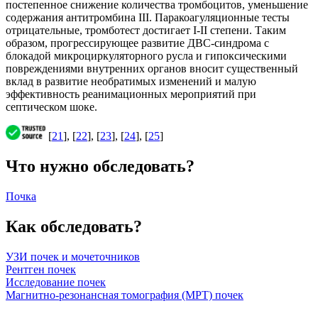
постепенное снижение количества тромбоцитов, уменьшение
содержания антитромбина III. Паракоагуляционные тесты
отрицательные, тромботест достигает I-II степени. Таким
образом, прогрессирующее развитие ДВС-синдрома с
блокадой микроциркуляторного русла и гипоксическими
повреждениями внутренних органов вносит существенный
вклад в развитие необратимых изменений и малую
эффективность реанимационных мероприятий при
септическом шоке.
[
21
], [
22
], [
23
], [
24
], [
25
]
Что нужно обследовать?
Почка
Как обследовать?
УЗИ почек и мочеточников
Рентген почек
Исследование почек
Магнитно-резонансная томография (МРТ) почек