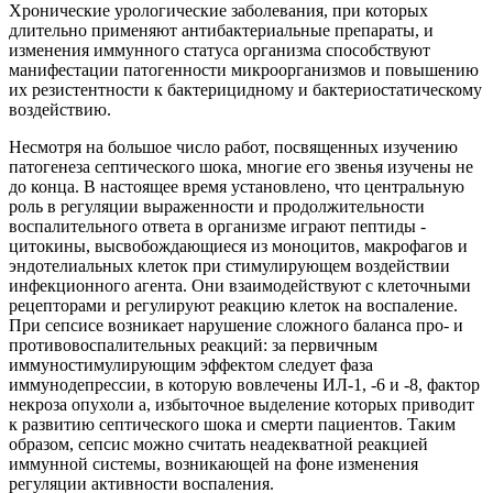
Хронические урологические заболевания, при которых
длительно применяют антибактериальные препараты, и
изменения иммунного статуса организма способствуют
манифестации патогенности микроорганизмов и повышению
их резистентности к бактерицидному и бактериостатическому
воздействию.
Несмотря на большое число работ, посвященных изучению
патогенеза септического шока, многие его звенья изучены не
до конца. В настоящее время установлено, что центральную
роль в регуляции выраженности и продолжительности
воспалительного ответа в организме играют пептиды -
цитокины, высвобождающиеся из моноцитов, макрофагов и
эндотелиальных клеток при стимулирующем воздействии
инфекционного агента. Они взаимодействуют с клеточными
рецепторами и регулируют реакцию клеток на воспаление.
При сепсисе возникает нарушение сложного баланса про- и
противовоспалительных реакций: за первичным
иммуностимулирующим эффектом следует фаза
иммунодепрессии, в которую вовлечены ИЛ-1, -6 и -8, фактор
некроза опухоли а, избыточное выделение которых приводит
к развитию септического шока и смерти пациентов. Таким
образом, сепсис можно считать неадекватной реакцией
иммунной системы, возникающей на фоне изменения
регуляции активности воспаления.