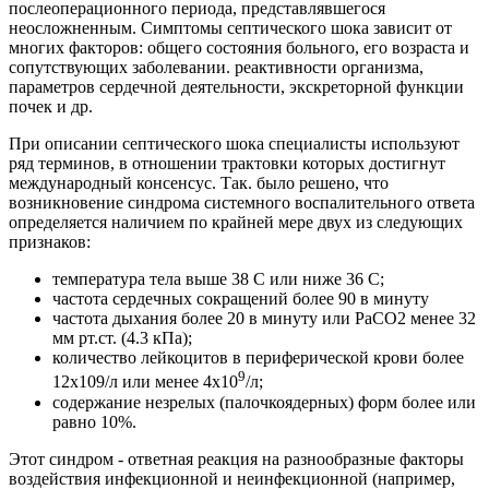
послеоперационного периода, представлявшегося
неосложненным. Симптомы септического шока зависит от
многих факторов: общего состояния больного, его возраста и
сопутствующих заболевании. реактивности организма,
параметров сердечной деятельности, экскреторной функции
почек и др.
При описании септического шока специалисты используют
ряд терминов, в отношении трактовки которых достигнут
международный консенсус. Так. было решено, что
возникновение синдрома системного воспалительного ответа
определяется наличием по крайней мере двух из следующих
признаков:
температура тела выше 38 С или ниже 36 С;
частота сердечных сокращений более 90 в минуту
частота дыхания более 20 в минуту или РаСО2 менее 32
мм рт.ст. (4.3 кПа);
количество лейкоцитов в периферической крови более
9
12х109/л или менее 4х10
/л;
содержание незрелых (палочкоядерных) форм более или
равно 10%.
Этот синдром - ответная реакция на разнообразные факторы
воздействия инфекционной и неинфекционной (например,