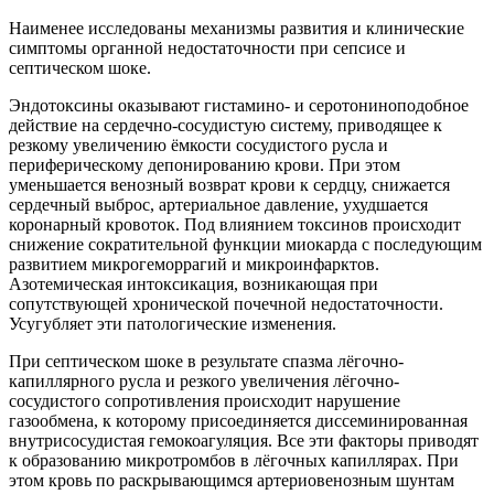
Наименее исследованы механизмы развития и клинические
симптомы органной недостаточности при сепсисе и
септическом шоке.
Эндотоксины оказывают гистамино- и серотониноподобное
действие на сердечно-сосудистую систему, приводящее к
резкому увеличению ёмкости сосудистого русла и
периферическому депонированию крови. При этом
уменьшается венозный возврат крови к сердцу, снижается
сердечный выброс, артериальное давление, ухудшается
коронарный кровоток. Под влиянием токсинов происходит
снижение сократительной функции миокарда с последующим
развитием микрогеморрагий и микроинфарктов.
Азотемическая интоксикация, возникающая при
сопутствующей хронической почечной недостаточности.
Усугубляет эти патологические изменения.
При септическом шоке в результате спазма лёгочно-
капиллярного русла и резкого увеличения лёгочно-
сосудистого сопротивления происходит нарушение
газообмена, к которому присоединяется диссеминированная
внутрисосудистая гемокоагуляция. Все эти факторы приводят
к образованию микротромбов в лёгочных капиллярах. При
этом кровь по раскрывающимся артериовенозным шунтам