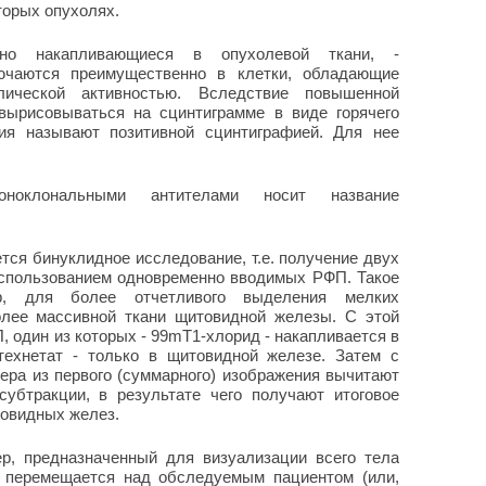
торых опухолях.
ьно накапливающиеся в опухолевой ткани, -
ючаются преимущественно в клетки, обладающие
лической активностью. Вследствие повышенной
вырисовываться на сцинтиграмме в виде горячего
ния называют позитивной сцинтиграфией. Для нее
ноклональными антителами носит название
ся бинуклидное исследование, т.е. получение двух
использованием одновременно вводимых РФП. Такое
ер, для более отчетливого выделения мелких
лее массивной ткани щитовидной железы. С этой
, один из которых -
99m
Т1-хлорид - накапливается в
ртехнетат - только в щитовидной железе. Затем с
ра из первого (суммарного) изображения вычитают
субтракции, в результате чего получают итоговое
овидных желез.
р, предназначенный для визуализации всего тела
ы перемещается над обследуемым пациентом (или,