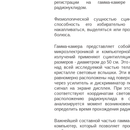
регистрации на гамма-камере 
радионуклидом.
Физиологической сущностью сцин
способность его избирательно
накапливаться, выделяться или про
болюса.
Гамма-камера представляет собо
микроэлектроникой и компьютерно
излучений применяют сцинтилляци
размеров - диаметром до 50 см. Это
над всей исследуемой частью тел
кристалле световые вспышки. Эти 
равномерно расположены над поверх
через усилитель и дискриминатор п
сигнал на экране дисплея. При эт
соответствуют координатам свето
расположению радионуклида в о
анализируется момент возникнове
определить время прохождения радио
Важнейшей составной частью гамма
компьютер, который позволяет пр