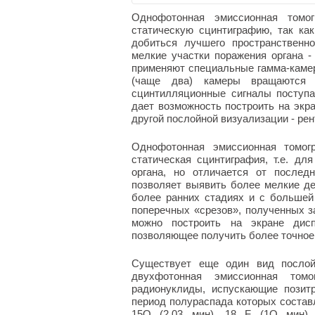
Однофотонная эмиссионная томо
статическую сцинтиграфию, так ка
добиться лучшего пространственно
мелкие участки поражения органа 
применяют специальные гамма-камер
(чаще два) камеры вращаются 
сцинтилляционные сигналы поступа
дает возможность построить на экра
другой послойной визуализации - ре
Однофотонная эмиссионная томог
статическая сцинтиграфия, т.е. дл
органа, но отличается от послед
позволяет выявить более мелкие де
более ранних стадиях и с большей
поперечных «срезов», полученных з
можно построить на экране дисп
позволяющее получить более точное 
Существует еще один вид послойн
двухфотонная эмиссионная том
радионуклиды, испускающие позит
период полураспада которых составл
15
О (2,03 мин),
1
8
F (1О мин). 