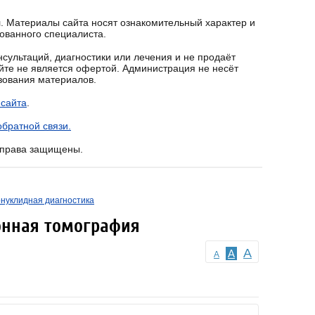
. Материалы сайта носят ознакомительный характер и
ованного специалиста.
сультаций, диагностики или лечения и не продаёт
йте не является офертой. Администрация не несёт
ьзования материалов.
 сайта
.
братной связи.
е права защищены.
нуклидная диагностика
онная томография
A
A
A