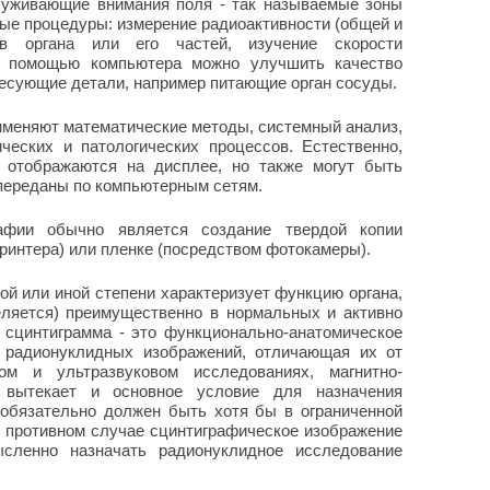
луживающие внимания поля - так называемые зоны
чные процедуры: измерение радиоактивности (общей и
ов органа или его частей, изучение скорости
 помощью компьютера можно улучшить качество
ресующие детали, например питающие орган сосуды.
именяют математические методы, системный анализ,
ческих и патологических процессов. Естественно,
 отображаются на дисплее, но также могут быть
 переданы по компьютерным сетям.
афии обычно является создание твердой копии
ринтера) или пленке (посредством фотокамеры).
ой или иной степени характеризует функцию органа,
еляется) преимущественно в нормальных и активно
 сцинтиграмма - это функционально-анатомическое
ь радионуклидных изображений, отличающая их от
ом и ультразвуковом исследованиях, магнитно-
 вытекает и основное условие для назначения
 обязательно должен быть хотя бы в ограниченной
 противном случае сцинтиграфическое изображение
сленно назначать радионуклидное исследование