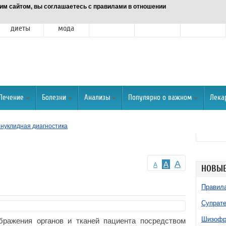
им сайтом, вы соглашаетесь с правилами в отношении
Питание и
Красота и
Отношения
Спорт
О портале
диеты
мода
Лечение
Болезни
Анализы
Популярно о важном
Лека
нуклидная диагностика
A
A
A
НОВЫЕ
Правила
Супрате
Шизофре
бражения органов и тканей пациента посредством