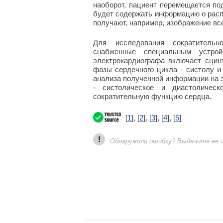
наоборот, пациент перемещается по
будет содержать информацию о расп
получают, например, изображение вс
Для исследования сократительн
снабженные специальным устрой
электрокардиографа включает сцин
фазы сердечного цикла - систолу и 
анализа полученной информации на 
- систолическое и диастоличес
сократительную функцию сердца.
[
1
], [
2
], [
3
], [
4
], [
5
]
!
Обнаружили ошибку? Выделите ее и 