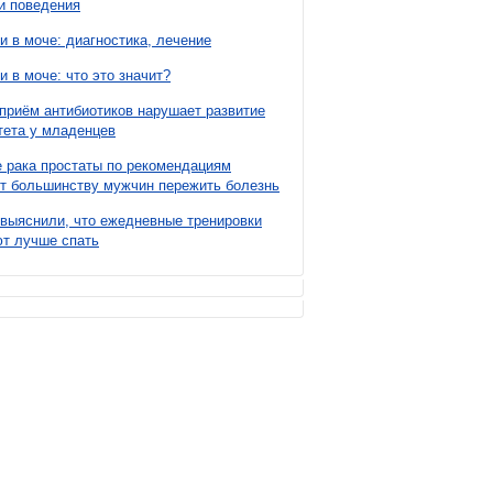
и поведения
и в моче: диагностика, лечение
и в моче: что это значит?
приём антибиотиков нарушает развитие
ета у младенцев
 рака простаты по рекомендациям
т большинству мужчин пережить болезнь
выяснили, что ежедневные тренировки
т лучше спать