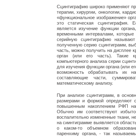
Сцинтиграфию широко применяют пра
терапии, хирургии, онкологии, карди
«функциональное изображение» орга
это статическая сцинтиграфия. 
является изучение функции орган
временными интервалами, которые 
серийную сцинтиграфию называют
полученную серию сцинтиграмм, выбр
часть, можно получить на дисплее 
орган (или его часть). Такие к
компьютерного анализа серии сцинт
для изучения функции органа (или е
возможность обрабатывать их на
составляющие части, суммиров
математическому анализу.
При анализе сцинтиграмм, в основн
размерами и формой определяют с
повышенным накоплением РФП наз
Обычно им соответствуют избыто
воспалительно измененные ткани, не
на сиинтиграмме выявляется область
о каком-то объемном образован
паренхиму органа, - так называе