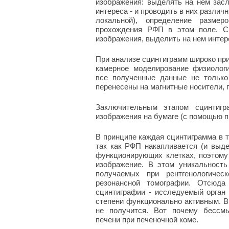
изображения: выделять на нем зас
интереса - и проводить в них разли
локальной), определение размер
прохождения РФП в этом поле. С
изображения, выделить на нем инте
При анализе сцинтиграмм широко пр
камерное моделирование физиологи
все полученные данные не только
перенесены на магнитные носители,
Заключительным этапом сцинтигр
изображения на бумаге (с помощью п
В принципе каждая сцинтиграмма в т
так как РФП накапливается (и выд
функционирующих клетках, поэтому
изображение. В этом уникальност
получаемых при рентгенологическ
резонансной томографии. Отсюда
сцинтиграфии - исследуемый орган
степени функционально активным. В
не получится. Вот почему бессмы
печени при печеночной коме.