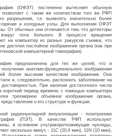
графия (ОФЭТ) постепенно вытесняет обычную
к позволяет с таким же количеством того же РФП
го разрешения, т.е. выявлять значительно более
- горячие и холодные узлы. Для выполнения ОФЭТ
ы. От обычных они отличаются тем, что детекторы
вокруг тела больного. В процессе вращения
ют на компьютер из разных ракурсов съемки, что
не дисплея послойное изображение органа (как при
нтгеновской компьютерной томографии).
рафия предназначена для тех же целей, что и
я получения анатомо-функционального изображения
ней более высоким качеством изображения. Она
тали и, следовательно, распознать заболевание на
 достоверностью. При наличии достаточного числа
а короткий период времени, с помощью компьютера
лея трехмерное объемное изображение органа,
представление о его структуре и функции.
ой радионуклидной визуализации - позитронная
ография (ПЭТ). В качестве РФП используют
роны, в основном ультракороткоживущие нуклиды,
яет несколько минут, -
11
С (20,4 мин),
11
N (10 мин),
Испускаемые этими радионуклидами позитроны