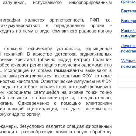
признак
излучения, испускаемого инкорпорированным
Бактери
тиграфии является органотропность РФП, т.е.
Бактери
 аккумулироваться в определенном органе -
ходить по нему в виде компактного радиоактивного
Ранний 
иммунит
Лечение
й сложное техническое устройство, насыщенное
помогае
й техникой. В качестве детектора радиоактивных
онный кристалл (обычно йодид натрия) больших
Учёные 
 обеспечивает регистрацию излучения одномоментно
помогаю
а. Исходящие из органа гамма-кванты вызывают в
вспышки регистрируются несколькими ФЭУ, которые
ностью кристалла. Электрические импульсы из ФЭУ
ередаются в блок анализатора, который формирует
ом координаты светящейся на экране точки точно
вой вспышки в сцинтилляторе и, следовательно,
ргане. Одновременно с помощью электроники
ния каждой сцинтилляции, что дает возможность
нуклида по органу.
-камеры, безусловно является специализированный
оизводить разнообразную компьютерную обработку