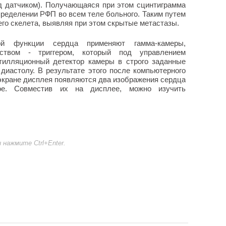
д датчиком). Получающаяся при этом сцинтиграмма
ределении РФП во всем теле больного. Таким путем
его скелета, выявляя при этом скрытые метастазы.
ой функции сердца применяют гамма-камеры,
ством - триггером, который под управлением
тилляционный детектор камеры в строго заданные
диастолу. В результате этого после компьютерного
экране дисплея появляются два изображения сердца
кое. Совместив их на дисплее, можно изучить
нажмите Ctrl+Enter.