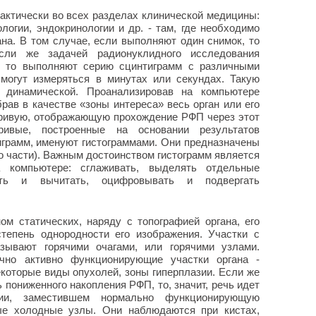
ктически во всех разделах клинической медицины:
ологии, эндокринологии и др. - там, где необходимо
на. В том случае, если выполняют один снимок, то
Если же задачей радионуклидного исследования
а, то выполняют серию сцинтиграмм с различными
могут измеряться в минутах или секундах. Такую
 динамической. Проанализировав на компьютере
ав в качестве «зоны интереса» весь орган или его
кривую, отображающую прохождение РФП через этот
ривые, построенные на основании результатов
играмм, именуют гистограммами. Они предназначены
го части). Важным достоинством гистограмм является
 компьютере: сглаживать, выделять отдельные
ать и вычитать, оцифровывать и подвергать
ом статических, наряду с топографией органа, его
тепень однородности его изображения. Участки с
ывают горячими очагами, или горячими узлами.
чно активно функционирующие участки органа -
которые виды опухолей, зоны гиперплазии. Если же
 пониженного накопления РФП, то, значит, речь идет
ии, заместившем нормально функционирующую
мые холодные узлы. Они наблюдаются при кистах,