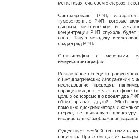
метастазах, очаговом склерозе, неко
Синтезированы РФП, избирател
туморотропные РФП, которые вкл
высокой митотической и метабо
концентрации РФП опухоль будет 
очага. Такую методику исследова
создан ряд РФП.
Сцинтиграфия с мечеными мо
иммуносцинтиграфии.
Разновидностью сцинтиграфии являет
сцинтиграфических изображений с 
исследование проводят, наприм
паращитовидных желез на фоне бо
целью одновременно вводят два РФП
обоих органах, другой -
99m
Тс-пе
помощью дискриминатора и компьюте
второе, т.е. выполняют процедуру 
изолированное изображение парашит
Существует особый тип гамма-каме
пациента. При этом датчик камер