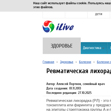
Наш сайт использует файлы cookie. Пользуясь наш
этих файлов.
Новости
Здоровье
Семья и
дети
ЗДОРОВЬЕ
Диагностика
Главная
»
Здоровье
»
Болезни
»
Болезни с
Ревматическая лихора
Автор: Алексей Портнов, семейный врач
Дата создания: 01.11.2013
Последняя редакция: 27.10.2025
Ревматическая лихорадка (PЛ) - это
тонзиллита или фарингита у предрас
на эпитопы стрептококка группы А и