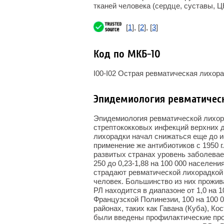
тканей человека (сердце, суставы, Ц
[
1
], [
2
], [
3
]
Код по МКБ-10
I00-I02 Острая ревматическая лихор
Эпидемиология ревматичес
Эпидемиология ревматической лихора
стрептококковых инфекций верхних 
лихорадки начал снижаться еще до и
применение же антибиотиков с 1950 г.
развитых странах уровень заболевае
250 до 0,23-1,88 на 100 000 населен
страдают ревматической лихорадкой
человек. Большинство из них прожив
РЛ находится в диапазоне от 1,0 на 1
Французской Полинезии, 100 на 100 0
районах, таких как Гавана (Куба), Ко
были введены профилактические про