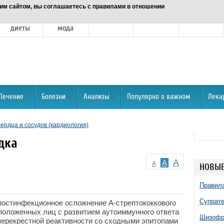
им сайтом, вы соглашаетесь с правилами в отношении
Питание и
Красота и
Отношения
Спорт
О портале
диеты
мода
Лечение
Болезни
Анализы
Популярно о важном
Лека
ердца и сосудов (кардиология)
дка
A
A
A
НОВЫЕ
Правила
Супрате
 постинфекционное осложнение А-стрептококкового
положенных лиц с развитием аутоиммунного ответа
Шизофре
 перекрестной реактивности со сходными эпитопами