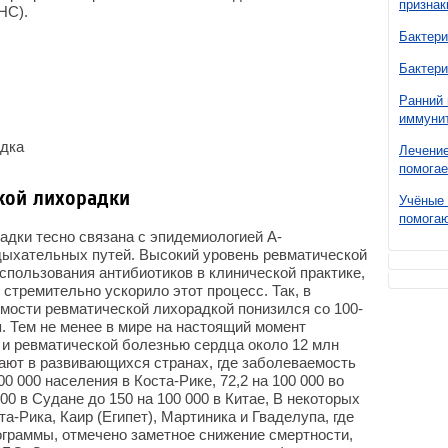
признак
НС).
Бактери
Бактери
Ранний 
иммунит
адка
Лечение
помогае
кой лихорадки
Учёные 
помогаю
дки тесно связана с эпидемиологией А-
дыхательных путей. Высокий уровень ревматической
спользования антибиотиков в клинической практике,
 стремительно ускорило этот процесс. Так, в
мости ревматической лихорадкой понизился со 100-
ия. Тем не менее в мире на настоящий момент
 и ревматической болезнью сердца около 12 млн
ают в развивающихся странах, где заболеваемость
00 000 населения в Коста-Рике, 72,2 на 100 000 во
00 в Судане до 150 на 100 000 в Китае, В некоторых
ста-Рика, Каир (Египет), Мартиника и Гваделупа, где
граммы, отмечено заметное снижение смертности,