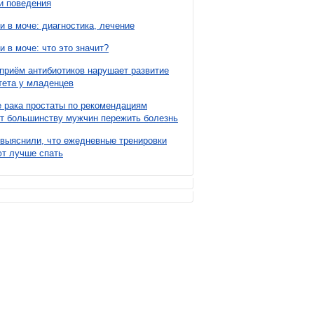
и поведения
и в моче: диагностика, лечение
и в моче: что это значит?
приём антибиотиков нарушает развитие
ета у младенцев
 рака простаты по рекомендациям
т большинству мужчин пережить болезнь
выяснили, что ежедневные тренировки
т лучше спать