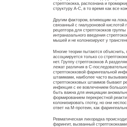
стрептококка, распознана и промарк
структуру А-С, в то время как все к
Другим фактором, влияющим на локал
связанный с гиалуроновой кислотой 
рецептора для стрептококков группы 
интраназального введения стрептоко
мышей и не колонизируют у трансге
Многие теории пытаются объяснить, 
ассоциируется только со стрептокок
нет. Группу стрептококков А разделя
лежат различия в С-последовательно
стрептококковой фарингеальной инфе
штаммами, наиболее часто вызывающ
стрептококковых штаммов бывают р
инфекция с ее вовлечением большог
быть важна для инициации аномально
формированием перекрестной реакти
колонизировать глотку, но они несп
ответ на М-протеин, как фарингеаль
Ревматическая лихорадка происходит
фарингит, вызванный стрептококками