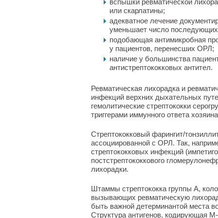
вспышки ревматической лихора
или скарлатины;
адекватное лечение документир
уменьшает число последующих 
подобающая антимикробная пр
у пациентов, перенесших ОРЛ;
наличие у большинства пациент
антистрептококковых антител.
Ревматическая лихорадка и ревмати
инфекций верхних дыхательных путей
гемолитические стрептококки серогру
триггерами иммунного ответа хозяина
Стрептококковый фарингит/тонзилли
ассоциированной с ОРЛ. Так, наприм
стрептококковых инфекций (импетиго
постстрептококкового гломерулонефр
лихорадки.
Штаммы стрептококка группы А, кол
вызывающих ревматическую лихорадк
быть важной детерминантой места во
Структура антигенов, кодирующая М