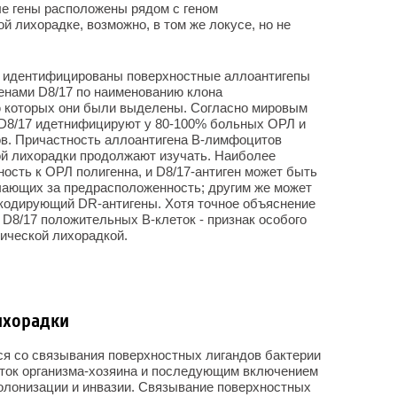
ые гены расположены рядом с геном
 лихорадке, возможно, в том же локусе, но не
и идентифицированы поверхностные аллоантигепы
енами D8/17 по наименованию клона
 которых они были выделены. Согласно мировым
D8/17 идетнифицируют у 80-100% больных ОРЛ и
в. Причастность аллоантигена В-лимфоцитов
ой лихорадки продолжают изучать. Наиболее
ость к ОРЛ полигенна, и D8/17-антиген может быть
ечающих за предрасположенность; другим же может
 кодирующий DR-антигены. Хотя точное объяснение
 D8/17 положительных В-клеток - признак особого
ической лихорадкой.
ихорадки
ся со связывания поверхностных лигандов бактерии
ток организма-хозяина и последующим включением
олонизации и инвазии. Связывание поверхностных