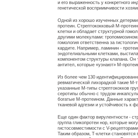
и его выраженность у конкретного ин
генетической восприимчивости хозя
Одной из хорошо изученных детерми
протеин. Стрептококковый М-протеин
клетки и обладает структурной гомол
другими молекулами: тропомиозином,
гомология ответственна за гистолог
кардите. Например, ламинин - проте
эндотелиальными клетками, выстил
компонентом структуры клапана. Он
антител, которые «узнают» М-протеин
Из более чем 130 идентифицированн
ревматической лихорадкой такие М-типы
указанные М-типы стрептококков гр
серотипы обычно с трудом инкапсул
богатые М-протеином. Данные характ
тканевой адгезии и устойчивость к ф
Еще один фактор вирулентности - ст
группа гликопротеи нор, которые мог
гистосовместимости с V-рецепторами
Таким образом, Т-клетки становятся