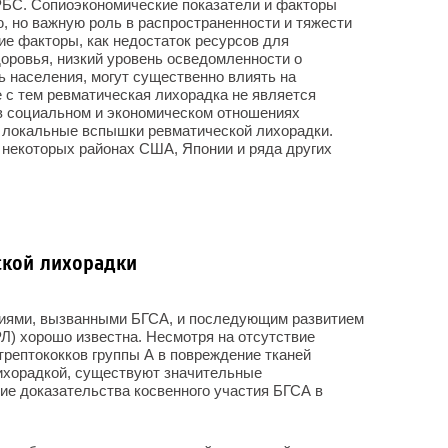
РБС. Сопиоэкономические показатели и факторы
 но важную роль в распространенности и тяжести
ие факторы, как недостаток ресурсов для
оровья, низкий уровень осведомленности о
ь населения, могут существенно влиять на
 с тем ревматическая лихорадка не является
в социальном и экономическом отношениях
 локальные вспышки ревматической лихорадки.
 в некоторых районах США, Японии и ряда других
ской лихорадки
циями, вызванными БГСА, и последующим развитием
Л) хорошо известна. Несмотря на отсутствие
трептококков группы А в повреждение тканей
лихорадкой, существуют значительные
ие доказательства косвенного участия БГСА в