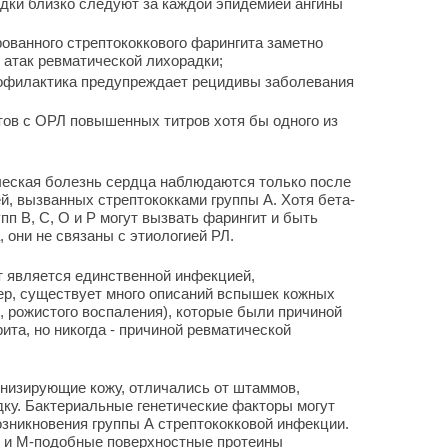
дки близко следуют за каждой эпидемией ангины
ованного стрептококкового фарингита заметно
атак ревматической лихорадки;
офилактика предупреждает рецидивы заболевания
ов с ОРЛ повышенных титров хотя бы одного из
ческая болезнь сердца наблюдаются только после
, вызванных стрептококками группы А. Хотя бета-
пп В, С, О и Р могут вызвать фарингит и быть
, они не связаны с этиологией РЛ.
т является единственной инфекцией,
ер, существует много описаний вспышек кожных
, рожистого воспаления), которые были причиной
ита, но никогда - причиной ревматической
онизирующие кожу, отличались от штаммов,
у. Бактериальные генетические факторы могут
зникновения группы А стрептококковой инфекции.
- и М-подобные поверхностные протеины