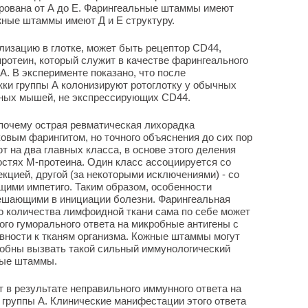
ирована от А до Е. Фарингеальные штаммы имеют
ожные штаммы имеют Д и Е структуру.
изацию в глотке, может быть рецептор СD44,
протеин, который служит в качестве фарингеального
А. В эксперименте показано, что после
кки группы А колонизируют ротоглотку у обычных
нных мышей, не экспрессирующих СD44.
почему острая ревматическая лихорадка
ковым фарингитом, но точного объяснения до сих пор
ют на два главных класса, в основе этого деления
стях М-протеина. Один класс ассоциируется со
кцией, другой (за некоторыми исключениями) - со
ими импетиго. Таким образом, особенности
ешающими в инициации болезни. Фарингеальная
о количества лимфоидной ткани сама по себе может
го гуморального ответа на микробные антигены с
вности к тканям организма. Кожные штаммы могут
особны вызвать такой сильный иммунологический
ные штаммы.
 в результате неправильного иммунного ответа на
 группы А. Клинические манифестации этого ответа