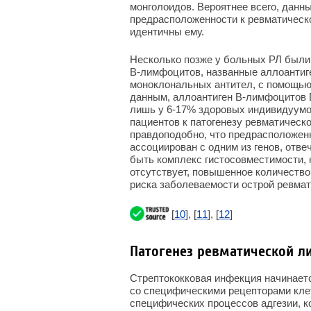
монголоидов. Вероятнее всего, данн
предрасположенности к ревматической
идентичны ему.
Несколько позже у больных РЛ был
В-лимфоцитов, названные аллоантиг
моноклональных антител, с помощью
данным, аллоантиген В-лимфоцитов 
лишь у 6-17% здоровых индивидуумо
пациентов к патогенезу ревматическ
правдоподобно, что предрасположенн
ассоциирован с одним из генов, отв
быть комплекс гистосовместимости,
отсутствует, повышенное количество
риска заболеваемости острой ревмат
[
10
], [
11
], [
12
]
Патогенез ревматической л
Стрептококковая инфекция начинает
со специфическими рецепторами кле
специфических процессов адгезии, к