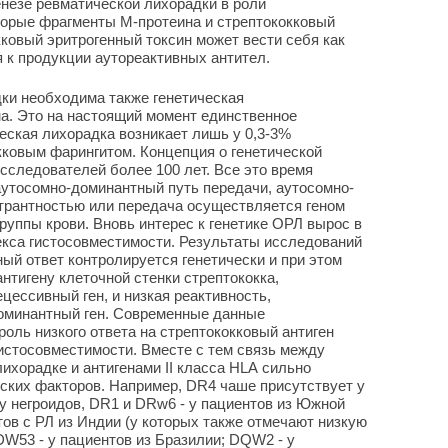
енезе ревматической лихорадки в роли
торые фрагменты М-протеина и стрептококковый
кковый эритрогенный токсин может вести себя как
я к продукции аутореактивных антител.
ки необходима также генетическая
а. Это на настоящий момент единственное
ческая лихорадка возникает лишь у 0,3-3%
ковым фарингитом. Концепция о генетической
сследователей более 100 лет. Все это время
 аутосомно-доминантный путь передачи, аутосомно-
трантностью или передача осуществляется геном
руппы крови. Вновь интерес к генетике ОРЛ вырос в
екса гистосовместимости. Результаты исследований
ый ответ контролируется генетически и при этом
нтигену клеточной стенки стрептококка,
цессивный ген, и низкая реактивность,
оминантный ген. Современные данные
роль низкого ответа на стрептококковый антиген
 гистосовместимости. Вместе с тем связь между
ихорадке и антигенами II класса НLА сильно
еских факторов. Например, DR4 чаше присутствует у
 у негроидов, DR1 и DRw6 - у пациентов из Южной
ов с РЛ из Индии (у которых также отмечают низкую
DW53 - у пациентов из Бразилии; DQW2 - у