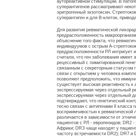
аутореактивной стимуляции. В патог
суперантигенов рассматривают неко
эритрогенный экзотоксин. Стрептоко
суперантиген и для В-клеток, привод
Для развития ревматической лихорад
предрасположенность макроорганизм
объяснение того факта, что ревмати
индивидуумов с острым А-стрептокок
предрасположенности РЛ интригует и
считали, что ген заболевания имеет
рецессивный с лимитированной пене
связанным с секреторным статусом г
связи с открытием у человека компл
позволяют предположить, что иммунн
существует высокая реактивность к а
экспрессируемая через отдельный ре
экспрессируемая через отдельный д
подтверждают, что генетический конт
тесно связан с антигенами II класса
восприимчивостью к ревматической л
различается в зависимости от этнич
пациентов с РЛ - европеоидов; DR2 -
Африки; DRЗ чаще находят у пациент
частоту встречаемости DR2); DR7 и 