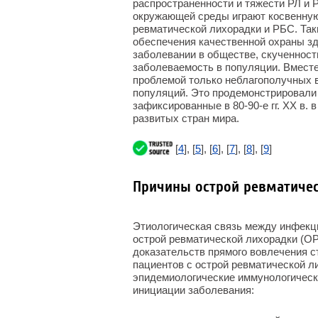
распространенности и тяжести РЛ и 
окружающей среды играют косвенную,
ревматической лихорадки и РБС. Так
обеспечения качественной охраны зд
заболевании в обществе, скученност
заболеваемость в популяции. Вместе
проблемой только неблагополучных 
популяций. Это продемонстрировали
зафиксированные в 80-90-е гг. XX в.
развитых стран мира.
[
4
], [
5
], [
6
], [
7
], [
8
], [
9
]
Причины острой ревматиче
Этиологическая связь между инфек
острой ревматической лихорадки (ОР
доказательств прямого вовлечения с
пациентов с острой ревматической 
эпидемиологические иммунологическ
инициации заболевания: