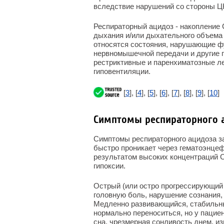
вследствие нарушений со стороны Ц
Респираторный ацидоз - накопление
дыхания и/или дыхательного объема 
относятся состояния, нарушающие ф
нервномышечной передачи и другие 
рестриктивные и паренхиматозные л
гиповентиляции.
[
3
], [
4
], [
5
], [
6
], [
7
], [
8
], [
9
], [
10
]
Симптомы респираторного 
Симптомы респираторного ацидоза з
быстро проникает через гематоэнце
результатом высоких концентраций 
гипоксии.
Острый (или остро прогрессирующий
головную боль, нарушение сознания,
Медленно развивающийся, стабильны
нормально переноситься, но у пацие
сна, чрезмерная сонливость днем, и