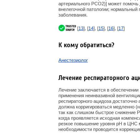
артериального РСО
2
)] может помочь
внелегочной патологии; нормальный 
заболевания.
[
13
], [
14
], [
15
], [
16
], [
17
]
К кому обратиться?
Анестезиолог
Лечение респираторного ац
Лечение заключается в обеспечении 
применения неинвазивной вентиляци
респираторного ацидоза достаточно 
должна корригироваться медленно (н
так как слишком быстрое снижение 
когда проявляется исходная компен
резкое повышение уровня рН в ЦНС м
необходимости проводится коррекция