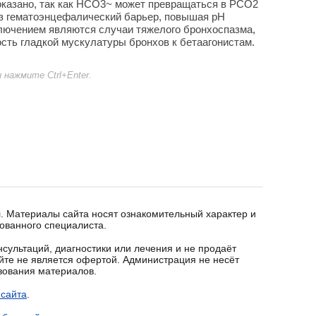
казано, так как НСО
3
~ может превращаться в РСО
2
ез гематоэнцефалический барьер, повышая рН
ключением являются случаи тяжелого бронхоспазма,
ть гладкой мускулатуры бронхов к бетаагонистам.
нажмите Ctrl+Enter.
. Материалы сайта носят ознакомительный характер и
ованного специалиста.
сультаций, диагностики или лечения и не продаёт
йте не является офертой. Администрация не несёт
ьзования материалов.
 сайта
.