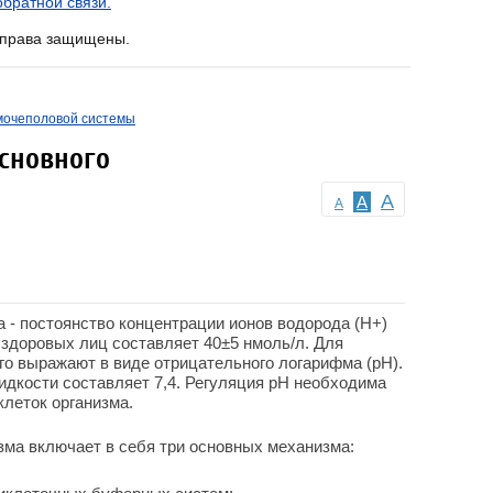
братной связи.
е права защищены.
мочеполовой системы
сновного
A
A
A
а - постоянство концентрации ионов водорода (Н
+
)
 здоровых лиц составляет 40±5 нмоль/л. Для
о выражают в виде отрицательного логарифма (рН).
идкости составляет 7,4. Регуляция рН необходима
леток организма.
зма включает в себя три основных механизма: