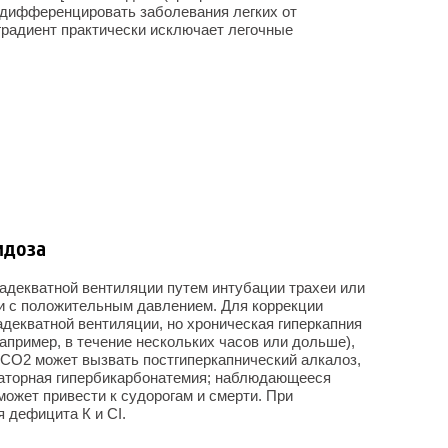
 дифференцировать заболевания легких от
градиент практически исключает легочные
идоза
адекватной вентиляции путем интубации трахеи или
и с положительным давлением. Для коррекции
адекватной вентиляции, но хроническая гиперкапния
апример, в течение нескольких часов или дольше),
РСО
2
может вызвать постгиперкапнический алкалоз,
саторная гипербикарбонатемия; наблюдающееся
ожет привести к судорогам и смерти. При
 дефицита К и CI.