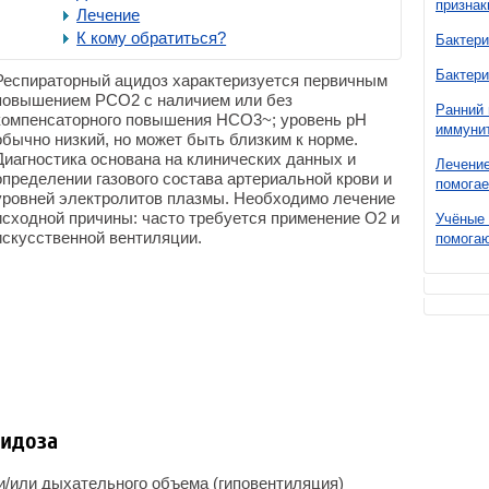
признак
Лечение
К кому обратиться?
Бактери
Бактери
Респираторный ацидоз характеризуется первичным
повышением РСО
2
с наличием или без
Ранний 
компенсаторного повышения НСО
3
~; уровень рН
иммунит
обычно низкий, но может быть близким к норме.
Диагностика основана на клинических данных и
Лечение
определении газового состава артериальной крови и
помогае
уровней электролитов плазмы. Необходимо лечение
исходной причины: часто требуется применение О
2
и
Учёные 
искусственной вентиляции.
помогаю
цидоза
и/или дыхательного объема (гиповентиляция)