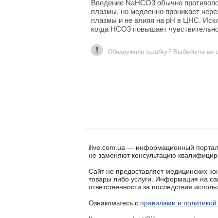
Введение NaHCO
3
обычно противопо
плазмы, но медленно проникает чер
плазмы и не влияя на рН в ЦНС. Ис
когда НСО
3
повышает чувствительнос
!
Обнаружили ошибку? Выделите ее и 
ilive.com.ua — информационный портал
не заменяют консультацию квалифицир
Сайт не предоставляет медицинских кон
товары либо услуги. Информация на са
ответственности за последствия испол
Ознакомьтесь с
правилами и политикой