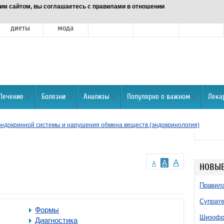
им сайтом, вы соглашаетесь с правилами в отношении
Питание и
Красота и
Отношения
Спорт
О портале
диеты
мода
Лечение
Болезни
Анализы
Популярно о важном
Лека
эндокринной системы и нарушения обмена веществ (эндокринология)
A
A
A
НОВЫЕ
Правила
Супрате
Формы
Шизофре
Диагностика