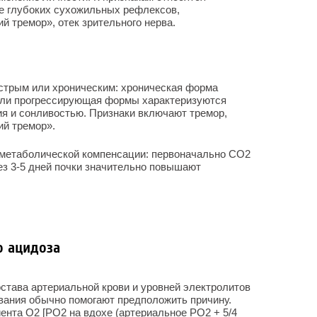
ие глубоких сухожильных рефлексов,
й тремор», отек зрительного нерва.
стрым или хроническим: хроническая форма
 или прогрессирующая формы характеризуются
я и сонливостью. Признаки включают тремор,
ий тремор».
 метаболической компенсации: первоначально СО
2
ез 3-5 дней почки значительно повышают
о ацидоза
става артериальной крови и уровней электролитов
вания обычно помогают предположить причину.
иента О
2
[РО
2
на вдохе (артериальное РО
2
+ 5/4