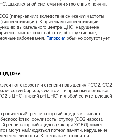
НС, дыхательной системы или ятрогенных причин.
 СО
2
(гиперкапния) вследствие снижения частоты
(гиповентиляция). К причинам гиповентиляции
ункцию дыхательного центра ЦНС; нарушение
причины мышечной слабости, обструктивные,
егочные заболевания.
Гипоксия
обычно сопутствует
ацидоза
ависят от скорости и степени повышения РСО
2
. СО
2
фалический барьер; симптомы и признаки являются
СО
2
в ЦНС (низкий рН ЦНС) и любой сопутствующей
 хронический) респираторный ацидоз вызывает
 беспокойство, сонливость, ступор (СО
2
наркоз).
й респираторный ацидоз (как при ХОБЛ) может
нтов могут наблюдаться потеря памяти, нарушение
зменение личности. К признакам относятся