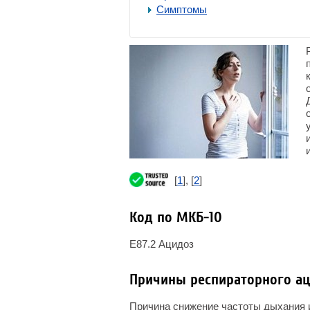
Симптомы
[
1
], [
2
]
Код по МКБ-10
E87.2 Ацидоз
Причины респираторного а
Причина снижение частоты дыхания 