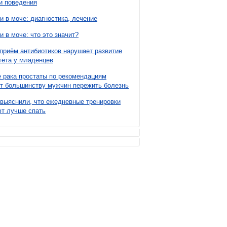
и поведения
и в моче: диагностика, лечение
и в моче: что это значит?
приём антибиотиков нарушает развитие
ета у младенцев
 рака простаты по рекомендациям
т большинству мужчин пережить болезнь
выяснили, что ежедневные тренировки
т лучше спать