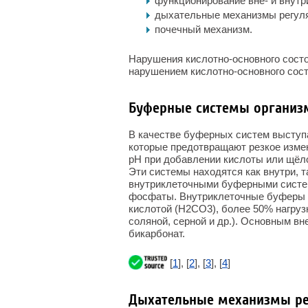
функционирование вне- и внут
дыхательные механизмы регул
почечный механизм.
Нарушения кислотно-основного состо
нарушением кислотно-основного сост
Буферные системы организ
В качестве буферных систем выступа
которые предотвращают резкое изме
рН при добавлении кислоты или щёло
Эти системы находятся как внутри, т
внутриклеточными буферными систем
фосфаты. Внутриклеточные буферы к
кислотой (Н
2
СО
3
), более 50% нагру
соляной, серной и др.). Основным в
бикарбонат.
[
1
], [
2
], [
3
], [
4
]
Дыхательные механизмы ре