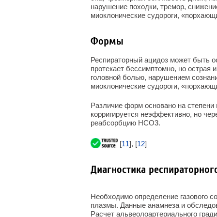
нарушение походки, тремор, снижен
миоклонические судороги, «порхающи
Формы
Респираторный ацидоз может быть о
протекает бессимптомно, но острая
головной болью, нарушением сознани
миоклонические судороги, «порхающ
Различие форм основано на степени
корригируется неэффективно, но чер
реабсорбцию HCO
3
.
[
11
], [
12
]
Диагностика респираторног
Необходимо определение газового со
плазмы. Данные анамнеза и обследо
Расчет альвеолоартериального град