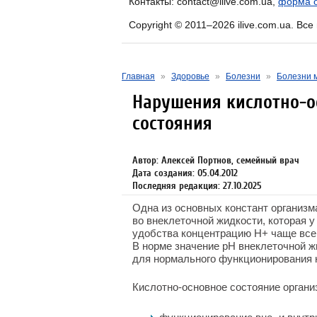
Контакты: contact@ilive.com.ua,
форма о
Copyright © 2011–2026 ilive.com.ua. Вс
Главная
»
Здоровье
»
Болезни
»
Болезни 
Нарушения кислотно-о
состояния
Автор: Алексей Портнов, семейный врач
Дата создания: 05.04.2012
Последняя редакция: 27.10.2025
Одна из основных констант организм
во внеклеточной жидкости, которая у
удобства концентрацию Н
+
чаще всег
В норме значение рН внеклеточной ж
для нормального функционирования к
Кислотно-основное состояние органи