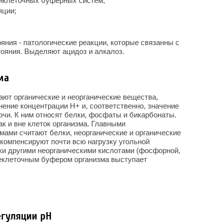
риклеточных буферных систем;
яции;
яния - патологические реакции, которые связанны с
ояния. Выделяют ацидоз и алкалоз.
ма
ют органические и неорганические вещества,
нение концентрации Н
+
и, соответственно, значение
чи. К ним относят белки, фосфаты и бикарбонаты.
ак и вне клеток организма. Главными
ами считают белки, неорганические и органические
омпенсируют почти всю нагрузку угольной
зки другими неорганическими кислотами (фосфорной,
неклеточным буфером организма выступает
гуляции рН