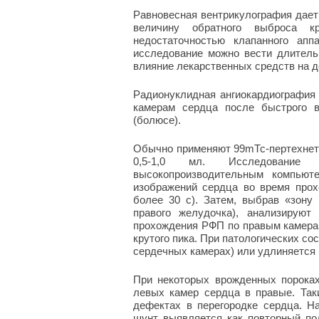
Равновесная вентрикулография дает 
величину обратного выброса к
недостаточностью клапанного апп
исследование можно вести длительн
влияние лекарственных средств на д
Радионуклидная ангиокардиография
камерам сердца после быстрого в
(болюсе).
Обычно применяют 99mТс-пертехнетат
0,5-1,0 мл. Исследование 
высокопроизводительным компьют
изображений сердца во время прох
более 30 с). Затем, выбрав «зону 
правого желудочка), анализируют
прохождения РФП по правым камерам
крутого пика. При патологических с
сердечных камерах) или удлиняется 
При некоторых врожденных пороках
левых камер сердца в правые. Та
дефектах в перегородке сердца. Н
шунт выявляется как повторный под