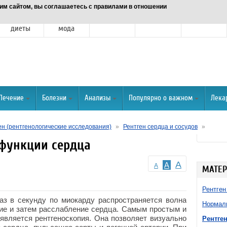
им сайтом, вы соглашаетесь с правилами в отношении
Питание и
Красота и
Отношения
Спорт
О портале
диеты
мода
Лечение
Болезни
Анализы
Популярно о важном
Лека
ен (рентгенологические исследования)
»
Рентген сердца и сосудов
»
 функции сердца
A
A
A
МАТЕР
Рентген
аз в секунду по миокарду распространяется волна
Нормаль
ие и затем расслабление сердца. Самым простым и
является рентгеноскопия. Она позволяет визуально
Рентге