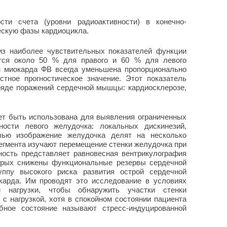
и счета (уровни радиоактивности) в конечно-
ескую фазы кардиоцикла.
из наиболее чувствительных показателей функции
тся около 50 % для правого и 60 % для левого
м миокарда ФВ всегда уменьшена пропорционально
стное прогностическое значение. Этот показатель
ряде поражений сердечной мышцы: кардиосклерозе,
ет быть использована для выявления ограниченных
ности левого желудочка: локальных дискинезий,
елью изображение желудочка делят на несколько
 сегмента изучают перемещение стенки желудочка при
ость представляет равновесная вентрикулография
торых снижены функциональные резервы сердечной
ппу высокого риска развития острой сердечной
карда. Им проводят это исследование в условиях
ой нагрузки, чтобы обнаружить участки стенки
с нагрузкой, хотя в спокойном состоянии пациента
бное состояние называют стресс-индуцированной