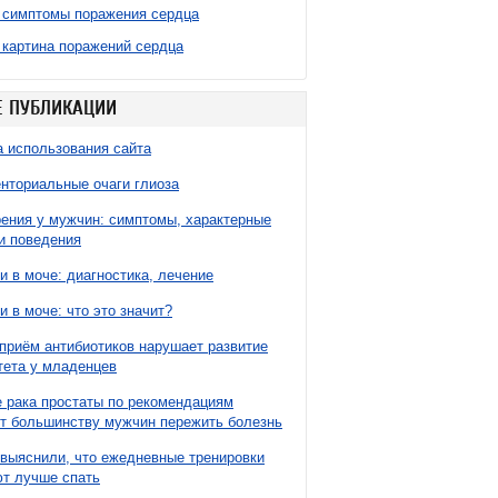
 симптомы поражения сердца
 картина поражений сердца
 ПУБЛИКАЦИИ
 использования сайта
нториальные очаги глиоза
ния у мужчин: симптомы, характерные
и поведения
и в моче: диагностика, лечение
и в моче: что это значит?
приём антибиотиков нарушает развитие
ета у младенцев
 рака простаты по рекомендациям
т большинству мужчин пережить болезнь
выяснили, что ежедневные тренировки
т лучше спать