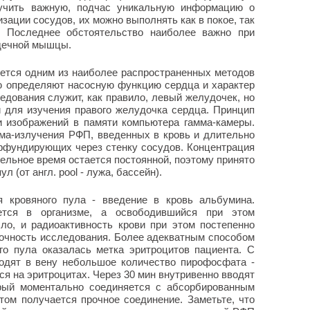
учить важную, подчас уникальную информацию о
зации сосудов, их можно выполнять как в покое, так
. Последнее обстоятельство наиболее важно при
рдечной мышцы.
ется одним из наиболее распространенных методов
ю определяют насосную функцию сердца и характер
едования служит, как правило, левый желудочек, но
 для изучения правого желудочка сердца. Принцип
и изображений в памяти компьютера гамма-камеры.
ма-излучения РФП, введенных в кровь и длительно
иффундирующих через стенку сосудов. Концентрация
ельное время остается постоянной, поэтому принято
л (от англ. pool - лужа, бассейн).
я кровяного пула - введение в кровь альбумина.
тся в организме, а освободившийся при этом
ло, и радиоактивность крови при этом постепенно
точность исследования. Более адекватным способом
го пула оказалась метка эритроцитов пациента. С
одят в вену небольшое количество пирофосфата -
тся на эритроцитах. Через 30 мин внутривенно вводят
орый моментально соединяется с абсорбированным
ом получается прочное соединение. Заметьте, что