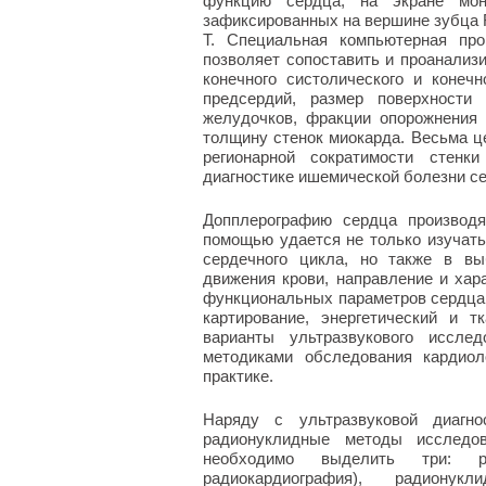
функцию сердца, на экране мон
зафиксированных на вершине зубца 
Т. Специальная компьютерная про
позволяет сопоставить и проанализ
конечного систолического и конеч
предсердий, размер поверхности
желудочков, фракции опорожнения 
толщину стенок миокарда. Весьма це
регионарной сократимости стенк
диагностике ишемической болезни с
Допплерографию сердца производ
помощью удается не только изучать
сердечного цикла, но также в вы
движения крови, направление и хар
функциональных параметров сердца
картирование, энергетический и 
варианты ультразвукового иссле
методиками обследования кардиол
практике.
Наряду с ультразвуковой диагн
радионуклидные методы исследо
необходимо выделить три: ра
радиокардиография), радиону