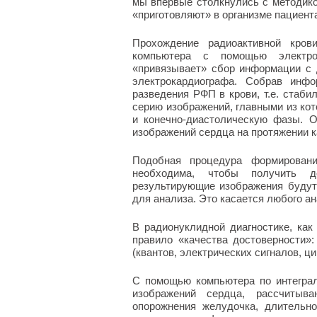
мы впервые столкнулись с методико
«приготовляют» в организме пациент
Прохождение радиоактивной кров
компьютера с помощью электрон
«привязывает» сбор информации с 
электрокардиографа. Собрав инфо
разведения РФП в крови, т.е. стаби
серию изображений, главными из ко
и конечно-диастолическую фазы. 
изображений сердца на протяжении к
Подобная процедура формирован
необходима, чтобы получить до
результирующие изображения будут
для анализа. Это касается любого ан
В радионуклидной диагностике, как 
правило «качества достоверности»
(квантов, электрических сигналов, цик
С помощью компьютера по интеграл
изображений сердца, рассчитыв
опорожнения желудочка, длительн