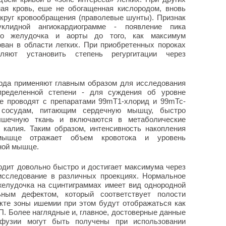
ая кровь, еше не обогащенная кислородом, вновь
 круг кровообращения (праволевые шунты). Признак
уклидной ангиокардиограмме - появление пика
ого желудочка и аорты до того, как максимум
ован в области легких. При приобретенных пороках
оляют установить степень регургитации через
рда применяют главным образом для исследования
пределенной степени - для суждения об уровне
е проводят с препаратами
99m
Т1-хлорид и
99m
Тс-
сосудам, питающим сердечную мышцу, быстро
ечную ткань и включаются в метаболические
 калия. Таким образом, интенсивность накопления
ышце отражает объем кровотока и уровень
ной мышце.
дит довольно быстро и достигает максимума через
 исследование в различных проекциях. Нормальное
желудочка на сцинтиграммах имеет вид однородной
ьным дефектом, который соответствует полости
кте зоны ишемии при этом будут отображаться как
. Более наглядные и, главное, достоверные данные
рфузии могут быть получены при использовании