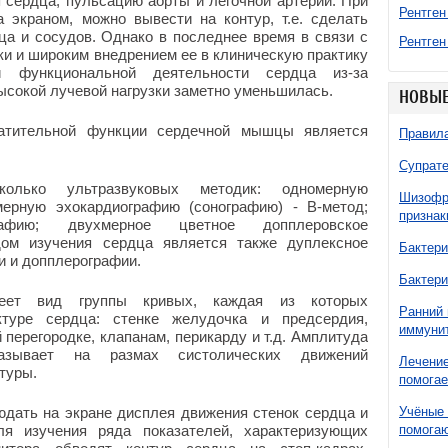
 сердца, пульсацию аорты и легочной артерии. При
Рентген
 экраном, можно вывести на контур, т.е. сделать
а и сосудов. Однако в последнее время в связи с
Рентген
ки и широким внедрением ее в клиническую практику
и функциональной деятельности сердца из-за
ысокой лучевой нагрузки заметно уменьшилась.
НОВЫЕ
атительной функции сердечной мышцы является
Правила
Супрате
олько ультразвуковых методик: одномерную
Шизофре
мерную эхокардиографию (сонографию) - В-метод;
признак
графию; двухмерное цветное допплеровское
ом изучения сердца является также дуплексное
Бактери
и и допплерографии.
Бактери
меет вид группы кривых, каждая из которых
Ранний 
ктуре сердца: стенке желудочка и предсердия,
иммунит
ерегородке, клапанам, перикарду и т.д. Амплитуда
азывает на размах систолических движений
Лечение
туры.
помогае
дать на экране дисплея движения стенок сердца и
Учёные 
я изучения ряда показателей, характеризующих
помогаю