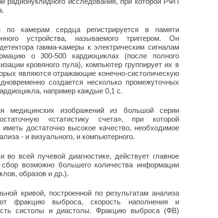
й радионуклидного исследования, при которой РФП
а.
и по камерам сердца регистрируется в памяти
ного устройства, называемого триггером. Он
детектора гамма-камеры к электрическим сигналам
рмацию о 300-500 кардиоциклах (после полного
лизации кровяного пула), компьютер группирует их в
торых являются отражающие конечно-систолическую
Одновременно создается несколько промежуточных
ардиоцикла, например каждые 0,1 с.
ия медицинских изображений из большой серии
статочную «статистику счета», при которой
 иметь достаточно высокое качество, необходимое
ализа - и визуального, и компьютерного.
и во всей лучевой диагностике, действует главное
: сбор возможно большего количества информации
лов, образов и др.).
ьной кривой, построенной по результатам анализа
ают фракцию выброса, скорость наполнения и
ость систолы и диастолы. Фракцию выброса (ФВ)