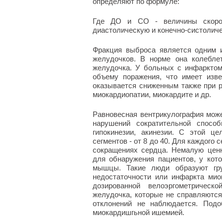
определяют по формуле:
Где ДО и СО - величины скорост
диастолическую и конечно-систолич
Фракция выброса является одним 
желудочков. В норме она колебле
желудочка. У больных с инфаркто
объему поражения, что имеет изве
оказывается сниженным также при 
миокардиопатии, миокардите и др.
Равновесная вентрикулография мож
нарушений сократительной способ
гипокинезии, акинезии. С этой ц
сегментов - от 8 до 40. Для каждого
сокращениях сердца. Немалую ценн
для обнаружения пациентов, у ко
мышцы. Такие люди образуют гру
недостаточности или инфаркта мио
дозированной велоэргометрическ
желудочка, которые не справляются 
отклонений не наблюдается. Подо
миокардишгьной ишемией.