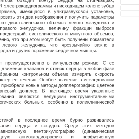
итора обводят контур сердца на стоп-кадрах,
R электрокардиограммы и нисходящем колене зубца
грамма, имеющаяся в ультразвуковой установке,
ировать эти два изображения и получить параметры
ного диастолического объемов левого желудочка и
 правого желудочка, величину фракции выброса
предсердий, систолического и минутного объемов,
нно, что при этом могут быть получены показатели
и левого желудочка, что чрезвычайно важно в
ердца и других поражений сердечной мышцы.
ят преимущественно в импульсном режиме. С ее
 движение клапанов и стенок сердца в любой фазе
бранном контрольном объеме измерять скорость
актер ее течения. Особое значение в исследовании
 приобрели новые методы допплерографии: цветное
тканевый допплер. В настоящее время указанные
дования являются ведущими инструментальными
огических больных, особенно в поликлинической
остикой в последнее время бурно развивались
вания сердца и сосудов. Среди этих методов
вновесную вентрикулографию (динамическая
клидную ангиокардиографию и перфузионную