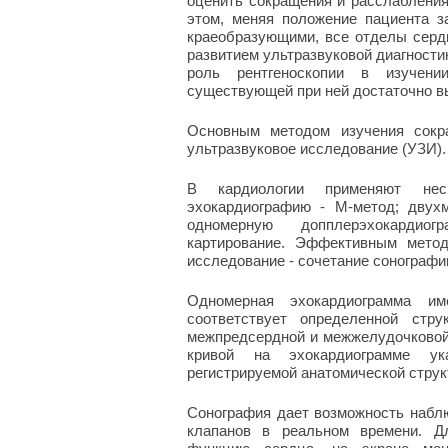
оценить сокращения и расслабления
этом, меняя положение пациента за
краеобразующими, все отделы сердц
развитием ультразвуковой диагности
роль рентгеноскопии в изучени
существующей при ней достаточно в
Основным методом изучения сокр
ультразвуковое исследование (УЗИ).
В кардиологии применяют неск
эхокардиографию - М-метод; двух
одномерную допплерэхокардио
картирование. Эффективным метод
исследование - сочетание сонографи
Одномерная эхокардиограмма и
соответствует определенной стру
межпредсердной и межжелудочковой п
кривой на эхокардиограмме ук
регистрируемой анатомической струк
Сонография дает возможность наблю
клапанов в реальном времени. Дл