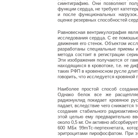
сиинтиграфию. Они позволяют пол
функции сердца, не требуют катетери
и после функциональных нагрузок
оценке резервных способностей се
Равновесная вентрикулография явля
исследования сердца. С ее помошь
движения его стенок. Объектом иссл
разработаны специальные приемы и
метода состоит в регистрации сери
Эти изображения получаются от гам
находящихся в кровотоке, т.е. не д
таких РФП в кровеносном русле длит
говорить, что исследуется кровяной пу
Наиболее простой способ создани
Однако белок все же расщепляе
радионуклид покидает кровяное рус
падает, вследствие чего снижается 
создания стабильного радиоактивно
этой целью ему предварительно вв
около 0,5 мг. Он активно абсорбируе
600 МБк 99mТс-пертехнетата, кот
эритроцитами пирофосфатом. При эт