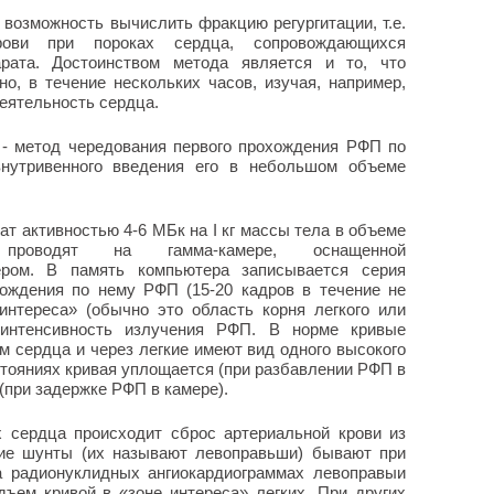
возможность вычислить фракцию регургитации, т.е.
рови при пороках сердца, сопровождающихся
арата. Достоинством метода является и то, что
о, в течение нескольких часов, изучая, например,
еятельность сердца.
 - метод чередования первого прохождения РФП по
нутривенного введения его в небольшом объеме
 активностью 4-6 МБк на I кг массы тела в объеме
проводят на гамма-камере, оснащенной
ером. В память компьютера записывается серия
ождения по нему РФП (15-20 кадров в течение не
интереса» (обычно это область корня легкого или
 интенсивность излучения РФП. В норме кривые
 сердца и через легкие имеют вид одного высокого
остояниях кривая уплощается (при разбавлении РФП в
(при задержке РФП в камере).
 сердца происходит сброс артериальной крови из
кие шунты (их называют левоправьши) бывают при
а радионуклидных ангиокардиограммах левоправыи
ъем кривой в «зоне интереса» легких. При других