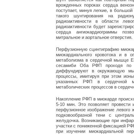
врожденных пороках сердца венозн
поступает, минуя легкие, в большой
такого шунтирования на радион
радиоактивности в области лев
радиоактивности будет зарегистрир
сердца ангиокардиограммы позв
митральное и аортальное отверстия.
Перфузионную сцинтиграфию миока
миокардиального кровотока и в о
метаболизма в сердечной мышце Е
сесамиби Оба РФП проходя по 
диффундируют в окружающую мыш
процессы, имитируя при этом ионы
указанных РФП в сердечной м
метаболических процессов в сердеч
Накопление РФП в миокарде происхо
5-10 мин. Это позволяет провести
перфузионное изображение левого 
подковообразной тени с централ
желудочка. Возникающие при инфар
участки с пониженной фиксацией РФП
при изучении миокардиальной пе