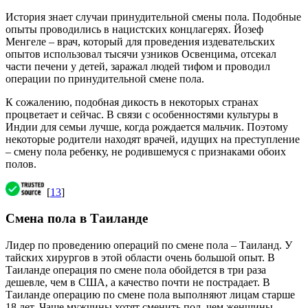
История знает случаи принудительной смены пола. Подобные
опыты проводились в нацистских концлагерях. Йозеф
Менгеле – врач, который для проведения издевательских
опытов использовал тысячи узников Освенцима, отсекал
части печени у детей, заражал людей тифом и проводил
операции по принудительной смене пола.
К сожалению, подобная дикость в некоторых странах
процветает и сейчас. В связи с особенностями культуры в
Индии для семьи лучше, когда рождается мальчик. Поэтому
некоторые родители находят врачей, идущих на преступление
– смену пола ребенку, не родившемуся с признаками обоих
полов.
[
13
]
Смена пола в Таиланде
Лидер по проведению операций по смене пола – Таиланд. У
тайских хирургов в этой области очень большой опыт. В
Таиланде операция по смене пола обойдется в три раза
дешевле, чем в США, а качество почти не пострадает. В
Таиланде операцию по смене пола выполняют лицам старше
18 лет. Чаще мужчины хотят сменить пол, чем женщины.