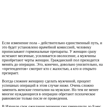
Если изменение пола – действительно единственный путь, и
это будет установлено врачебной комиссией, человеку
прописывают гормональные препараты. У женщин сразу
исчезают месячные, усиливается оволосение, а мужчины
приобретают черты женщин. Гражданский пол приходится
менять до операции. Это, конечно, довольно унизительно, на
«претендентов» смотрит кто с жалостью, а кто и открыто
презирает.
Всегда сложнее женщину сделать мужчиной, процент
успешных операций в этом случае ниже. Очень сложно
заменить женские гениталии на мужские. Но тем не менее
многие нуждающиеся в операции обретают психическое
равновесие только после ее проведения.
В Израиле срок ожидания решения уже уменьшили до 9 мес.