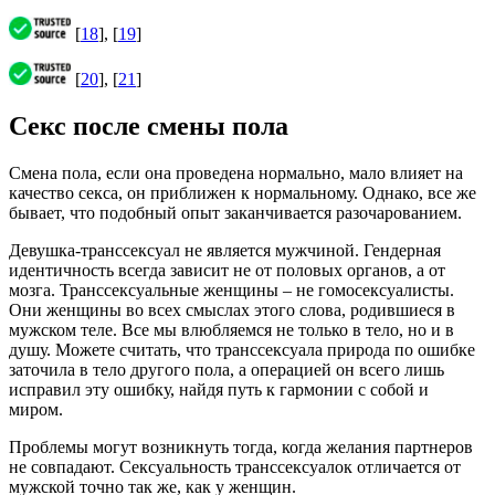
[
18
], [
19
]
[
20
], [
21
]
Секс после смены пола
Смена пола, если она проведена нормально, мало влияет на
качество секса, он приближен к нормальному. Однако, все же
бывает, что подобный опыт заканчивается разочарованием.
Девушка-транссексуал не является мужчиной. Гендерная
идентичность всегда зависит не от половых органов, а от
мозга. Транссексуальные женщины – не гомосексуалисты.
Они женщины во всех смыслах этого слова, родившиеся в
мужском теле. Все мы влюбляемся не только в тело, но и в
душу. Можете считать, что транссексуала природа по ошибке
заточила в тело другого пола, а операцией он всего лишь
исправил эту ошибку, найдя путь к гармонии с собой и
миром.
Проблемы могут возникнуть тогда, когда желания партнеров
не совпадают. Сексуальность транссексуалок отличается от
мужской точно так же, как у женщин.