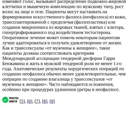
изменяют голос, вызывают распределение подкожно-жировой
клетчатки и мышечную комплекцию по мужскому типу, рост
волос на лице и теле. Пациенты могут настаивать на
формировании искусственного фаллоса (неофаллоса) из кожи,
трансплантированной с предплечья (фаллопластика) или
создании микропениса из жировых тканей, взятых с клитора,
гипертрофированного под воздействием тестостерона.
Оперативное лечение может помочь некоторым пациентам
лучше адаптироваться и получать удовлетворение от жизни.
Как и транссексуалы «от мужчины к женщине», такие
пациенты должны соответствовать критериям
Международной ассоциации тендерной дисфории Гарри
Бенжамина и жить в мужской тендерной роли не менее 1-го
года. Анатомические результаты хирургических операций по
созданию неофаллоса обычно менее удовлетворительные, чем
операции по созданию влагалища у транссексуалов «от
мужчины к женщине». Часто наблюдаются осложнения,
особенно при процедурах удлинения уретры в неофаллосе.
[
5
], [
6
], [
7
], [
8
], [
9
]