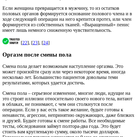
Если женщина превращается в мужчину, то из остатков
половых органов формируется основание полового члена и в
ходе следующей операции на него крепится протез, или член
формируется из собственных тканей. «Выращенный» пенис
имеет лишь немного сниженную чувствительность.
[
22
], [
23
], [
24
]
Оргазм после смены пола
Смена пола делает возможным наступление оргазма. Это
может произойти сразу или через некоторое время, иногда
несколько лет. Большинство пациентов довольны теми
результатами, которых удается достичь.
Смена пола – серьезное изменение, многие люди, идущие на
это строят иллюзии относительно своего нового тела, витают
в облаках, не понимают, с чем они столкнутся после
операции. Если у вас есть такое желание, будьте готовы к
ненависти, агрессии, непринятию окружающих, даже близких
и друзей. Будьте готовы к смене работы. Все необходимые
тесты, обследования займут полтора-два года. Это будет
стоить вам кругленькую сумму, около тысячи долларов.