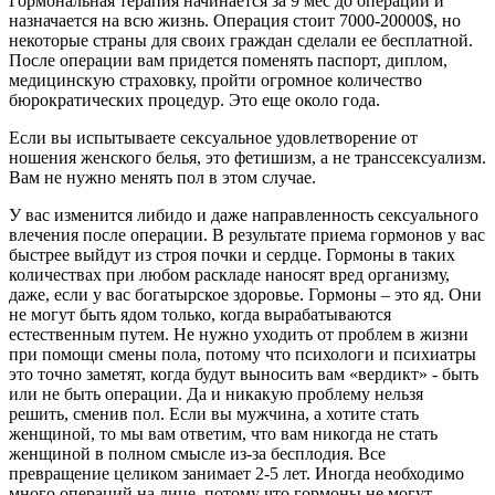
Гормональная терапия начинается за 9 мес до операции и
назначается на всю жизнь. Операция стоит 7000-20000$, но
некоторые страны для своих граждан сделали ее бесплатной.
После операции вам придется поменять паспорт, диплом,
медицинскую страховку, пройти огромное количество
бюрократических процедур. Это еще около года.
Если вы испытываете сексуальное удовлетворение от
ношения женского белья, это фетишизм, а не транссексуализм.
Вам не нужно менять пол в этом случае.
У вас изменится либидо и даже направленность сексуального
влечения после операции. В результате приема гормонов у вас
быстрее выйдут из строя почки и сердце. Гормоны в таких
количествах при любом раскладе наносят вред организму,
даже, если у вас богатырское здоровье. Гормоны – это яд. Они
не могут быть ядом только, когда вырабатываются
естественным путем. Не нужно уходить от проблем в жизни
при помощи смены пола, потому что психологи и психиатры
это точно заметят, когда будут выносить вам «вердикт» - быть
или не быть операции. Да и никакую проблему нельзя
решить, сменив пол. Если вы мужчина, а хотите стать
женщиной, то мы вам ответим, что вам никогда не стать
женщиной в полном смысле из-за бесплодия. Все
превращение целиком занимает 2-5 лет. Иногда необходимо
много операций на лице, потому что гормоны не могут