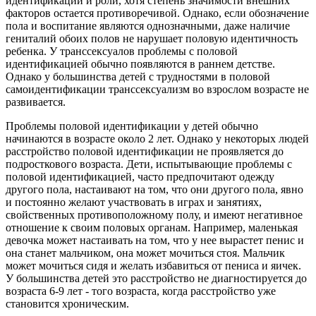
идентификаций и роли, хотя степень значимости внешних
факторов остается противоречивой. Однако, если обозначение
пола и воспитание являются однозначными, даже наличие
гениталий обоих полов не нарушает половую идентичность
ребенка. У транссексуалов проблемы с половой
идентификацией обычно появляются в раннем детстве.
Однако у большинства детей с трудностями в половой
самоидентификации транссексуализм во взрослом возрасте не
развивается.
Проблемы половой идентификации у детей обычно
начинаются в возрасте около 2 лет. Однако у некоторых людей
расстройство половой идентификации не проявляется до
подросткового возраста. Дети, испытывающие проблемы с
половой идентификацией, часто предпочитают одежду
другого пола, настаивают на том, что они другого пола, явно
и постоянно желают участвовать в играх и занятиях,
свойственных противоположному полу, и имеют негативное
отношение к своим половых органам. Например, маленькая
девочка может настаивать на том, что у нее вырастет пенис и
она станет мальчиком, она может мочиться стоя. Мальчик
может мочиться сидя и желать избавиться от пениса и яичек.
У большинства детей это расстройство не диагностируется до
возраста 6-9 лет - того возраста, когда расстройство уже
становится хроническим.