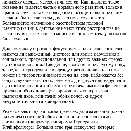
примерку одежды матерей или сестер. Как правило, такое
поведение является частью нормального развития. Только в
крайних случаях такое поведение и ассоциированное с ним
желание быть человеком другого пола сохраняется.
Большинство мальчиков с расстройством половой
идентификации в детстве не имеют этого расстройства во
взрослом возрасте, однако многие из них гомосексуальны или
бисексуальны.
Диагностика у взрослых фокусируется на определении того,
имеется ли выраженный дистресс или явные нарушения в
социальной, профессиональной или других важных сферах
функционирования. Поведение, свойственное другому полу,
такое, как переодевание в одежду противоположного пола,
может не требовать никакого лечения, если наблюдается без
сопутствующего психологического дистресса или нарушений
функционирования либо если у человека имеются физические
признаки обоих полов (т.е. врожденная гиперплазия
надпочечников, гениталии обоих полов, синдром
нечувствительности к андрогенам).
Редко бывают случаи, когда транссексуализм ассоциирован с
наличием гениталий обоих полов или генетическими
аномалиями (например, синдромы Тернера или
Кляйнфельтера). Большинство транссексуалов, которые