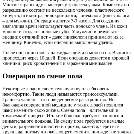
Многие страны идут навстречу транссексуалам. Комиссия по
разрешению состоит из нескольких человек: пластического
хирурга, психиатра, эндокринолога, гинеколога (или уролога
– для мужчин). Операция длится 7-9 часов. Для создания
влагалища врачи используют часть полового члена. Из кожи
мошонки создают половые губы. У мужчин в результате
внешних отличий нет – даже гинекологи принимают их за
женщину. Конечно, если операция выполнена удачно.
После операции показана жидкая диета и много сна. Выписка
происходит через 10 дней. Если операция делается в хорошей
клиники, риск кровотечения и заражения минимален.
Операция по смене пола
Некоторые люди в своем теле чувствуют себя очень
некомфортно. Такие люди называются транссексуалами.
Трансексуализм – это поведенческое расстройство. Но
благодаря современной медицине у таких людей появился
шанс изменить свою жизнь. Смена пола – длительный и
трудоемкий процесс. И такие больные требуют этичного и
внимательного подхода. На смену пола требуются немалые
деньги, разрешения властей и проход, кажется, через все
круги ада, потому что желающего сменить пол ждет не только