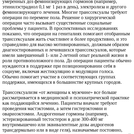
умеренных доз феминизирующих гормонов (например,
этинилэстрадиол 0,1 мг 1 раз в день), электролиза и другого
феминизирующего лечения. Многие транссексуалы требуют
операции по перемене пола. Решение о хирургической
операции часто вызывает существенные социальные
проблемы у пациента. В проспективных исследованиях
показано, что операции на гениталиях помогают отобранным
транссексуалам жить счастливее и более продуктивно, и это
справедливо для высоко мотивированных, должным образом
диагностированных и лечившихся транссексуалов, которые
имели завершенный 1- или 2-летний опыт реальной жизни в
роли противоположного пола. До операции пациенты обычно
нуждаются в поддержке при позиционировании себя в
социуме, включая жестикуляцию и модуляции голоса.
Обычно помогает участие в соответствующих группах
поддержки, имеющихся в большинстве крупных городов.
Транссексуализм «от женщины к мужчине» все больше
рассматривается в медицинской и психиатрической практике
как поддающийся лечению. Пациенты вначале требуют
проведения мастэктомии, а затем гистерэктомии и
овариоэктомии. Андрогенные гормоны (например,
эстеризированный тестостерон в дозе 300-400 мг
внутримышечно или эквивалентные дозы андрогенов
трансдермально или в виде геля), назначаемые постоянно,