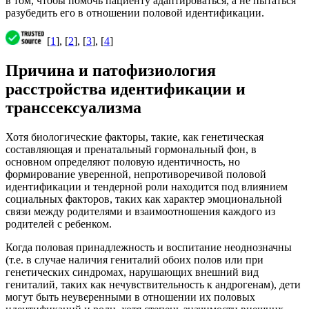
в том, чтобы помочь пациенту адаптироваться, а не пытаться
разубедить его в отношении половой идентификации.
[
1
], [
2
], [
3
], [
4
]
Причина и патофизиология
расстройства идентификации и
транссексуализма
Хотя биологические факторы, такие, как генетическая
составляющая и пренатальный гормональный фон, в
основном определяют половую идентичность, но
формирование уверенной, непротиворечивой половой
идентификации и тендерной роли находится под влиянием
социальных факторов, таких как характер эмоциональной
связи между родителями и взаимоотношения каждого из
родителей с ребенком.
Когда половая принадлежность и воспитание неоднозначны
(т.е. в случае наличия гениталий обоих полов или при
генетических синдромах, нарушающих внешний вид
гениталий, таких как нечувствительность к андрогенам), дети
могут быть неуверенными в отношении их половых