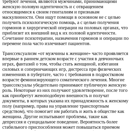
требуют лечения, являются мужчинами, принимающими
женскую половую идентичность и с отвращением
относящимися к своим гениталиям и признакам
маскулинности. Они ищут помощи в основном не с целью
получить психологическую помощь, а с целью получения
гормонов и хирургической операции на половых органах, что
приблизит их внешний вид к их половой идентичности.
Сочетание психотерапии, назначения гормонов и операции по
перемене пола часто излечивает пациентов.
Транссексуализм «от мужчины к женщине» часто проявляется
впервые в раннем детском возрасте с участия в девчоночьих
играх, фантазий о том, чтобы стать женщиной, избегания
силовых и соперничающих игр, дистресса при физических
изменениях в пубертате, часто с требования в подростковом
возрасте феминизирующего соматического лечения. Многие
транссексуалы убедительно принимают публичную женскую
роль. Некоторые из них получают удовлетворение, после того
как приобретут женоподобную внешность и получат
документы, в которых указана их принадлежность к женскому
полу (например, права на управление транспортным
средством), что помогает им работать и жить в обществе как
женщина. Другие испытывают проблемы, такие как
депрессия и суицидальное поведение. Вероятность более
стабильного приспособления может повышаться приемом