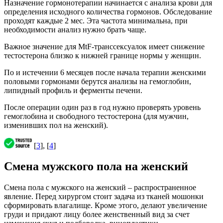
Назначение гормонотерапии начинается с анализа крови для
определения исходного количества гормонов. Обследование
проходят каждые 2 мес. Эта частота минимальна, при
необходимости анализ нужно брать чаще.
Важное значение для MtF-транссексуалок имеет снижение
тестостерона близко к нижней границе нормы у женщин.
По и истечении 6 месяцев после начала терапии женскими
половыми гормонами берутся анализы на гемоглобин,
липидный профиль и ферменты печени.
После операции один раз в год нужно проверять уровень
гемоглобина и свободного тестостерона (для мужчин,
изменивших пол на женский).
[
3
], [
4
]
Смена мужского пола на женский
Смена пола с мужского на женский – распространенное
явление. Перед хирургом стоит задача из тканей мошонки
сформировать влагалище. Кроме этого, делают увеличение
груди и придают лицу более женственный вид за счет