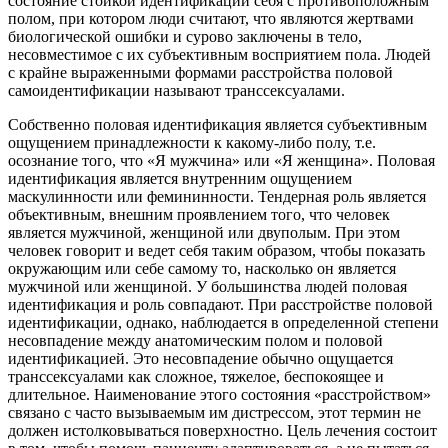
состояние стойкой идентификации себя с противоположным
полом, при котором люди считают, что являются жертвами
биологической ошибки и сурово заключены в тело,
несовместимое с их субъективным восприятием пола. Людей
с крайне выраженными формами расстройства половой
самоидентификации называют транссексуалами.
Собственно половая идентификация является субъективным
ощущением принадлежности к какому-либо полу, т.е.
осознание того, что «Я мужчина» или «Я женщина». Половая
идентификация является внутренним ощущением
маскулинности или фемининности. Тендерная роль является
объективным, внешним проявлением того, что человек
является мужчиной, женщиной или двуполым. При этом
человек говорит и ведет себя таким образом, чтобы показать
окружающим или себе самому то, насколько он является
мужчиной или женщиной. У большинства людей половая
идентификация и роль совпадают. При расстройстве половой
идентификации, однако, наблюдается в определенной степени
несовпадение между анатомическим полом и половой
идентификацией. Это несовпадение обычно ощущается
транссексуалами как сложное, тяжелое, беспокоящее и
длительное. Наименование этого состояния «расстройством»
связано с часто вызываемым им дистрессом, этот термин не
должен истолковываться поверхностно. Цель лечения состоит