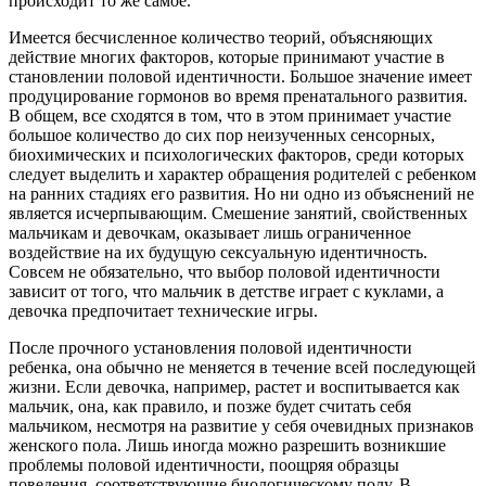
происходит то же самое.
Имеется бесчисленное количество теорий, объясняющих
действие многих факторов, которые принимают участие в
становлении половой идентичности. Большое значение имеет
продуцирование гормонов во время пренатального развития.
В общем, все сходятся в том, что в этом принимает участие
большое количество до сих пор неизученных сенсорных,
биохимических и психологических факторов, среди которых
следует выделить и характер обращения родителей с ребенком
на ранних стадиях его развития. Но ни одно из объяснений не
является исчерпывающим. Смешение занятий, свойственных
мальчикам и девочкам, оказывает лишь ограниченное
воздействие на их будущую сексуальную идентичность.
Совсем не обязательно, что выбор половой идентичности
зависит от того, что мальчик в детстве играет с куклами, а
девочка предпочитает технические игры.
После прочного установления половой идентичности
ребенка, она обычно не меняется в течение всей последующей
жизни. Если девочка, например, растет и воспитывается как
мальчик, она, как правило, и позже будет считать себя
мальчиком, несмотря на развитие у себя очевидных признаков
женского пола. Лишь иногда можно разрешить возникшие
проблемы половой идентичности, поощряя образцы
поведения, соответствующие биологическому полу. В