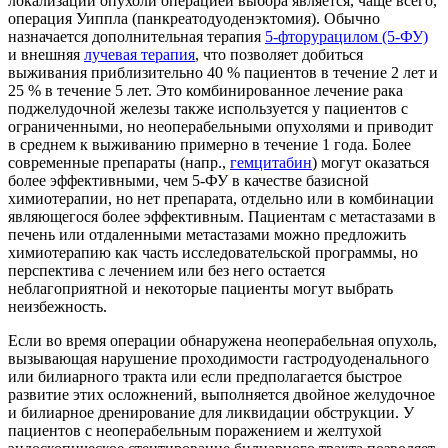
локализации опухоли операцией выбора является, чаще всего,
операция Уиппла (панкреатодуоденэктомия). Обычно
назначается дополнительная терапия
5-фторурацилом (5-ФУ)
и внешняя
лучевая терапия
, что позволяет добиться
выживания приблизительно 40 % пациентов в течение 2 лет и
25 % в течение 5 лет. Это комбинированное лечение рака
поджелудочной железы также используется у пациентов с
ограниченными, но неоперабельными опухолями и приводит
в среднем к выживанию примерно в течение 1 года. Более
современные препараты (напр.,
гемцитабин
) могут оказаться
более эффективными, чем 5-ФУ в качестве базисной
химиотерапии, но нет препарата, отдельно или в комбинации
являющегося более эффективным. Пациентам с метастазами в
печень или отдаленными метастазами можно предложить
химиотерапию как часть исследовательской программы, но
перспектива с лечением или без него остается
неблагоприятной и некоторые пациенты могут выбрать
неизбежность.
Если во время операции обнаружена неоперабельная опухоль,
вызывающая нарушение проходимости гастродуоденального
или билиарного тракта или если предполагается быстрое
развитие этих осложнений, выполняется двойное желудочное
и билиарное дренирование для ликвидации обструкции. У
пациентов с неоперабельным поражением и желтухой