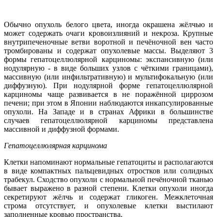
Обычно опухоль белого цвета, иногда окрашена жёлчью и
может содержать очаги кровоизлияний и некроза. Крупные
внутрипеченочные ветви воротной и печёночной вен часто
тромбированы и содержат опухолевые массы. Выделяют 3
формы гепатоцеллюлярной карциномы: экспансивную (или
нодулярную - в виде больших узлов с чёткими границами),
массивную (или инфильтративную) и мультифокальную (или
диффузную). При нодулярной форме гепатоцеллюлярной
карциномы чаще развивается в не поражённой циррозом
печени; при этом в Японии наблюдаются инкапсулированные
опухоли. На Западе и в странах Африки в большинстве
случаев гепатоцеллюлярной карциномы представлена
массивной и диффузной формами.
Гепатоцеллюлярная карцинома
Клетки напоминают нормальные гепатоциты и располагаются
в виде компактных пальцевидных отростков или солидных
трабекул. Сходство опухоли с нормальной печёночной тканью
бывает выражено в разной степени. Клетки опухоли иногда
секретируют жёлчь и содержат гликоген. Межклеточная
строма отсутствует, и опухолевые клетки выстилают
заполненные кровью пространства.