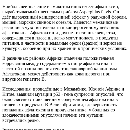
Наибольшее значение из микотоксинов имеет афлатоксин,
вырабатываемый плесневым грибком Aspergillus flavis. Он
даёт выраженный канцерогенный эффект у радужной форели,
мышей, морских свинок и обезьян. Имеются межвидовые
различия в чувствительности к канцерогенному действию
афлатоксина. Афлатоксин и другие токсичные вещества,
содержащиеся в плесени, легко могут попасть в продукты
питания, в частности в земляные орехи (арахис) и зерновые
культуры, особенно при их хранении в тропических условиях.
В различных районах Африки отмечена положительная
корреляция между содержанием в пище афлатоксина и
частотой возникновения гепатоцеллюлярной карциномы.
Афлатоксин может действовать как коканцероген при
вирусном гепатите В.
Исследования, проведённые в Мозамбике, Южной Африке и
Китае, выявили мутации р53 - гена супрессии опухолей, что
было связано с повышенным содержанием афлатоксина в
пищевых продуктах. В Великобритании, где вероятность
попадания афлатоксина в продукты низка, у больных со
злокачественными опухолями печени эти мутации
встречались редко.