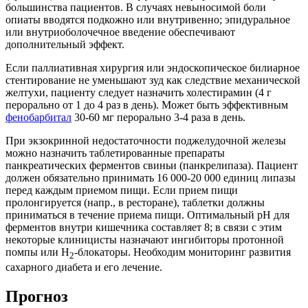
большинства пациентов. В случаях невыносимой боли
опиаты вводятся подкожно или внутривенно; эпидуральное
или внутриоболочечное введение обеспечивают
дополнительный эффект.
Если паллиативная хирургия или эндоскопическое билиарное
стентирование не уменьшают зуд как следствие механической
желтухи, пациенту следует назначить холестирамин (4 г
перорально от 1 до 4 раз в день). Может быть эффективным
фенобарбитал
30-60 мг перорально 3-4 раза в день.
При экзокринной недостаточности поджелудочной железы
можно назначить таблетированные препараты
панкреатических ферментов свиньи (панкрелипаза). Пациент
должен обязательно принимать 16 000-20 000 единиц липазы
перед каждым приемом пищи. Если прием пищи
пролонгируется (напр., в ресторане), таблетки должны
приниматься в течение приема пищи. Оптимальный рН для
ферментов внутри кишечника составляет 8; в связи с этим
некоторые клиницисты назначают ингибиторы протонной
помпы или Н
-блокаторы. Необходим мониторинг развития
2
сахарного диабета и его лечение.
Прогноз