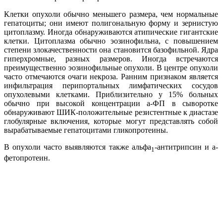
Клетки опухоли обычно меньшего размера, чем нормальные
гепатоциты; они имеют полигональную форму и зернистую
цитоплазму. Иногда обнаруживаются атипические гигантские
клетки. Цитоплазма обычно эозинофильна, с повышением
степени злокачественности она становится базофильной. Ядра
гиперхромные, разных размеров. Иногда встречаются
преимущественно эозинофильные опухоли. В центре опухоли
часто отмечаются очаги некроза. Ранним признаком является
инфильтрация перипортальных лимфатических сосудов
опухолевыми клетками. Приблизительно у 15% больных
обычно при высокой концентрации а-ФП в сыворотке
обнаруживают ШИК-положительные резистентные к диастазе
глобулярные включения, которые могут представлять собой
вырабатываемые гепатоцитами гликопротеины.
В опухоли часто выявляются также альфа
-антитрипсин и а-
1
фетопротеин.