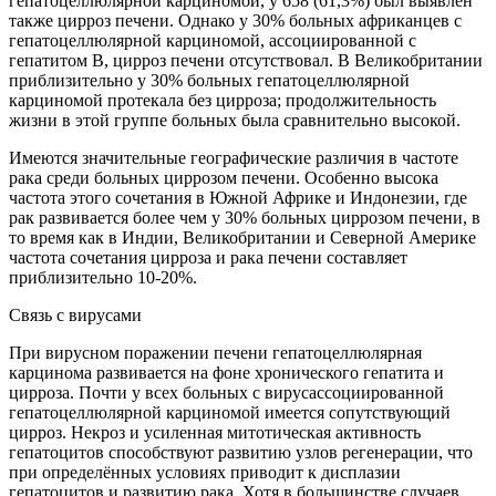
гепатоцеллюлярной карциномой, у 658 (61,3%) был выявлен
также цирроз печени. Однако у 30% больных африканцев с
гепатоцеллюлярной карциномой, ассоциированной с
гепатитом В, цирроз печени отсутствовал. В Великобритании
приблизительно у 30% больных гепатоцеллюлярной
карциномой протекала без цирроза; продолжительность
жизни в этой группе больных была сравнительно высокой.
Имеются значительные географические различия в частоте
рака среди больных циррозом печени. Особенно высока
частота этого сочетания в Южной Африке и Индонезии, где
рак развивается более чем у 30% больных циррозом печени, в
то время как в Индии, Великобритании и Северной Америке
частота сочетания цирроза и рака печени составляет
приблизительно 10-20%.
Связь с вирусами
При вирусном поражении печени гепатоцеллюлярная
карцинома развивается на фоне хронического гепатита и
цирроза. Почти у всех больных с вирусассоциированной
гепатоцеллюлярной карциномой имеется сопутствующий
цирроз. Некроз и усиленная митотическая активность
гепатоцитов способствуют развитию узлов регенерации, что
при определённых условиях приводит к дисплазии
гепатоцитов и развитию рака. Хотя в большинстве случаев