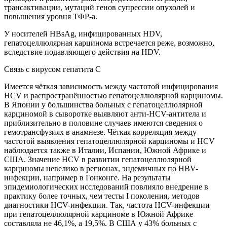
трансактивации, мутаций генов супрессии опухолей и
повышения уровня ТФР-а.
У носителей HBsAg, инфицированных HDV,
гепатоцеллюлярная карцинома встречается реже, возможно,
вследствие подавляющего действия на HDV.
Связь с вирусом гепатита С
Имеется чёткая зависимость между частотой инфицирования
HCV и распространённостью гепатоцеллюлярной карциномы.
В Японии у большинства больных с гепатоцеллюлярной
карциномой в сыворотке выявляют анти-НСV-антитела и
приблизительно в половине случаев имеются сведения о
гемотрансфузиях в анамнезе. Чёткая корреляция между
частотой выявления гепатоцеллюлярной карциномы и HCV
наблюдается также в Италии, Испании, Южной Африке и
США. Значение HCV в развитии гепатоцеллюлярной
карциномы невелико в регионах, эндемичных по HBV-
инфекции, например в Гонконге. На результаты
эпидемиологических исследований повлияло внедрение в
практику более точных, чем тесты I поколения, методов
диагностики HCV-инфекции. Так, частота HCV-инфекции
при гепатоцеллюлярной карциноме в Южной Африке
составляла не 46,1%, а 19,5%. В США у 43% больных с