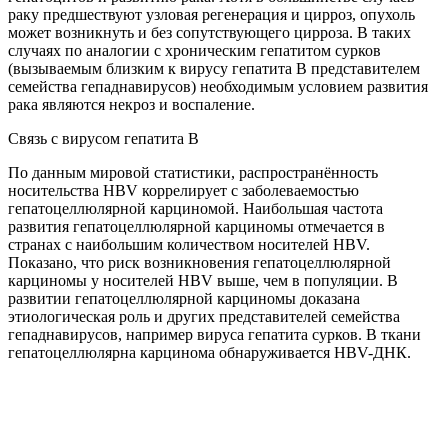
раку предшествуют узловая регенерация и цирроз, опухоль
может возникнуть и без сопутствующего цирроза. В таких
случаях по аналогии с хроническим гепатитом сурков
(вызываемым близким к вирусу гепатита В представителем
семейства гепаднавирусов) необходимым условием развития
рака являются некроз и воспаление.
Связь с вирусом гепатита В
По данным мировой статистики, распространённость
носительства HBV коррелирует с заболеваемостью
гепатоцеллюлярной карциномой. Наибольшая частота
развития гепатоцеллюлярной карциномы отмечается в
странах с наибольшим количеством носителей HBV.
Показано, что риск возникновения гепатоцеллюлярной
карциномы у носителей HBV выше, чем в популяции. В
развитии гепатоцеллюлярной карциномы доказана
этиологическая роль и других представителей семейства
гепаднавирусов, например вируса гепатита сурков. В ткани
гепатоцеллюлярна карцинома обнаруживается HBV-ДНК.