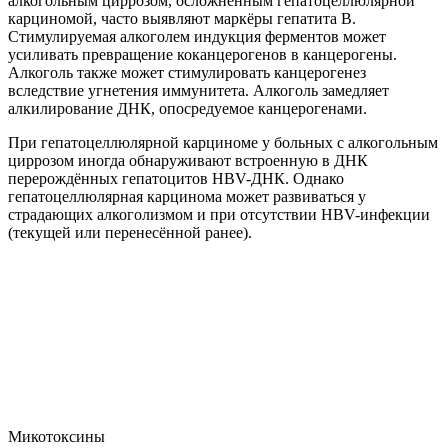
алкогольным циррозом, осложнённым гепатоцеллюлярной
карциномой, часто выявляют маркёры гепатита В.
Стимулируемая алкоголем индукция ферментов может
усиливать превращение коканцерогенов в канцерогены.
Алкоголь также может стимулировать канцерогенез
вследствие угнетения иммунитета. Алкоголь замедляет
алкилирование ДНК, опосредуемое канцерогенами.
При гепатоцеллюлярной карциноме у больных с алкогольным
циррозом иногда обнаруживают встроенную в ДНК
перерождённых гепатоцитов HBV-ДНК. Однако
гепатоцеллюлярная карцинома может развиваться у
страдающих алкоголизмом и при отсутствии HBV-инфекции
(текущей или перенесённой ранее).
Микотоксины