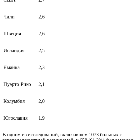
Чили
2,6
Швеция
2,6
Исландия
2,5
Ямайка
2,3
Пуэрто-Рико
2,1
Колумбия
2,0
Югославия
1,9
В одном из исследований, включавшем 1073 больных с