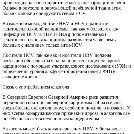
происходит на фоне цирротической трансформации печени.
Однако в опухоли и окружающей печёночной ткани этих
больных можно обнаружить геном HCV.
Возможно взаимодействие HBV и HCV в развитии
гепатоцеллюлярной карциномы, так как у больных с ко-
инфекцией HCV и HBV (HBsAg-положительных)
гепатоцеллюлярная карцинома развивается чаще, чем у
больных с наличием только анти-HCV.
Носители HCV, так же как и носители HBV, должны
регулярно обследоваться на наличие гепатоцеллюлярной
карциномы с помощью ультразвукового исследования (УЗИ) и
определения уровня альфа-фетопротеина (альфа-ФП) в
сыворотке крови.
Связь с употреблением алкоголя
В Северной Европе и Северной Америке риск развития
первичной гепатоцеллюлярной карциномы в 4 раза выше
среди больных алкоголизмом, особенно пожилого возраста. У
них всегда обнаруживаются признаки цирроза, а алкоголь сам
по себе не является печёночным канцерогеном.
Алкоголь может быть коканцерогеном HBV. У больных с