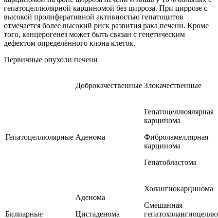
гепатоцеллюлярной карциномой без цирроза. При циррозе с
высокой пролиферативной активностью гепатоцитов
отмечается более высокий риск развития рака печени. Кроме
того, канцерогенез может быть связан с генетическим
дефектом определённого клона клеток.
Первичные опухоли печени
Доброкачественные
Злокачественные
Гепатоцеллюялярная
карцинома
Гепатоцеллюлярные
Аденома
Фиброламеллярная
карцинома
Гепатобластома
Холангиокарцинома
Аденома
Смешанная
Билиарные
Цистаденома
гепатохолангиоцеллю