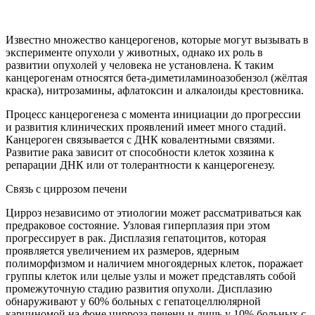
Известно множество канцерогенов, которые могут вызывать в
эксперименте опухоли у животных, однако их роль в
развитии опухолей у человека не установлена. К таким
канцерогенам относятся бета-диметиламиноазобензол (жёлтая
краска), нитрозамины, афлатоксин и алкалоиды крестовника.
Процесс канцерогенеза с момента инициации до прогрессии
и развития клинических проявлений имеет много стадий.
Канцероген связывается с ДНК ковалентными связями.
Развитие рака зависит от способности клеток хозяина к
репарации ДНК или от толерантности к канцерогенезу.
Связь с циррозом печени
Цирроз независимо от этиологии может рассматриваться как
предраковое состояние. Узловая гиперплазия при этом
прогрессирует в рак. Дисплазия гепатоцитов, которая
проявляется увеличением их размеров, ядерным
полиморфизмом и наличием многоядерных клеток, поражает
группы клеток или целые узлы и может представлять собой
промежуточную стадию развития опухоли. Дисплазию
обнаруживают у 60% больных с гепатоцеллюлярной
карциномой на фоне цирроза печени и лишь у 10% больных с