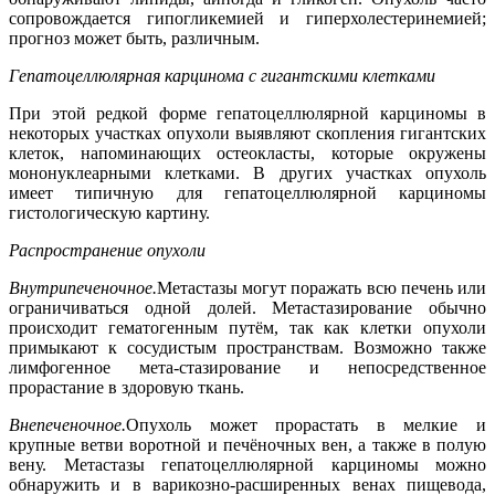
сопровождается гипогликемией и гиперхолестеринемией;
прогноз может быть, различным.
Гепатоцеллюлярная карцинома с гигантскими клетками
При этой редкой форме гепатоцеллюлярной карциномы в
некоторых участках опухоли выявляют скопления гигантских
клеток, напоминающих остеокласты, которые окружены
мононуклеарными клетками. В других участках опухоль
имеет типичную для гепатоцеллюлярной карциномы
гистологическую картину.
Распространение опухоли
Внутрипеченочное.
Метастазы могут поражать всю печень или
ограничиваться одной долей. Метастазирование обычно
происходит гематогенным путём, так как клетки опухоли
примыкают к сосудистым пространствам. Возможно также
лимфогенное мета-стазирование и непосредственное
прорастание в здоровую ткань.
Внепеченочное.
Опухоль может прорастать в мелкие и
крупные ветви воротной и печёночных вен, а также в полую
вену. Метастазы гепатоцеллюлярной карциномы можно
обнаружить и в варикозно-расширенных венах пищевода,