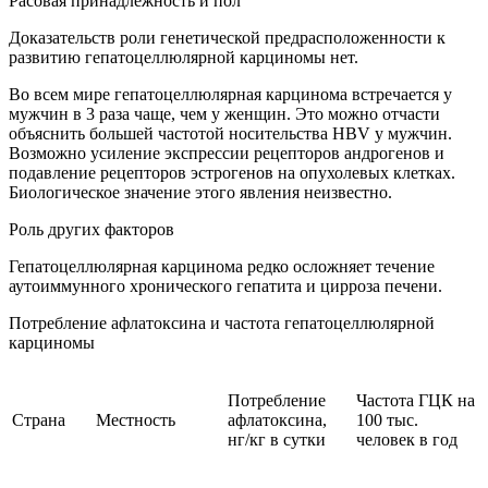
Расовая принадлежность и пол
Доказательств роли генетической предрасположенности к
развитию гепатоцеллюлярной карциномы нет.
Во всем мире гепатоцеллюлярная карцинома встречается у
мужчин в 3 раза чаще, чем у женщин. Это можно отчасти
объяснить большей частотой носительства HBV у мужчин.
Возможно усиление экспрессии рецепторов андрогенов и
подавление рецепторов эстрогенов на опухолевых клетках.
Биологическое значение этого явления неизвестно.
Роль других факторов
Гепатоцеллюлярная карцинома редко осложняет течение
аутоиммунного хронического гепатита и цирроза печени.
Потребление афлатоксина и частота гепатоцеллюлярной
карциномы
Потребление
Частота ГЦК на
Страна
Местность
афлатоксина,
100 тыс.
нг/кг в сутки
человек в год