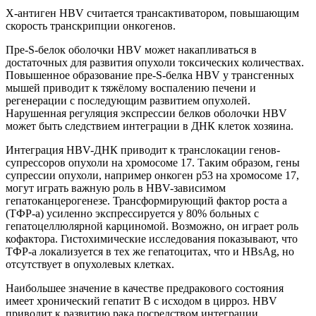
Х-антиген HBV считается трансактиватором, повышающим
скорость транскрипции онкогенов.
Пре-S-белок оболочки HBV может накапливаться в
достаточных для развития опухоли токсических количествах.
Повышенное образование пре-S-белка HBV у трансгенных
мышей приводит к тяжёлому воспалению печени и
регенерации с последующим развитием опухолей.
Нарушенная регуляция экспрессии белков оболочки HBV
может быть следствием интеграции в ДНК клеток хозяина.
Интеграция HBV-ДНК приводит к транслокации генов-
супрессоров опухоли на хромосоме 17. Таким образом, гены
супрессии опухоли, например онкоген р53 на хромосоме 17,
могут играть важную роль в HBV-зависимом
гепатоканцерогенезе. Трансформирующий фактор роста а
(ТФР-а) усиленно экспрессируется у 80% больных с
гепатоцеллюлярной карциномой. Возможно, он играет роль
кофактора. Гистохимические исследования показывают, что
ТФР-а локализуется в тех же гепатоцитах, что и HBsAg, но
отсутствует в опухолевых клетках.
Наибольшее значение в качестве предракового состояния
имеет хронический гепатит В с исходом в цирроз. HBV
приводит к развитию рака посредством интеграции,