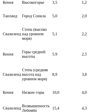
Кения
Высокогорье
3,5
1,2
Таиланд
Город Сонкла
5,0
2,0
Степь (высоко
Свазиленд
над уровнем
5,1
2,2
моря)
Горы средней
Кения
5.9
2,5
высоты
Степь (средняя
Свазиленд
высота над
8,9
3,8
уровнем моря)
Кения
Низкие горы
10,0
4,0
Возвышенность
Свазиленд
15,4
4,3
Лебомбо