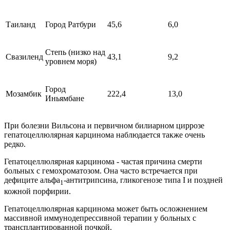
Таиланд
Город Ратбури
45,6
6,0
Степь (низко над
Свазиленд
43,1
9,2
уровнем моря)
Город
Мозамбик
222,4
13,0
Иньямбане
При болезни Вильсона и первичном билиарном циррозе
гепатоцеллюлярная карцинома наблюдается также очень
редко.
Гепатоцеллюлярная карцинома - частая причина смерти
больных с гемохроматозом. Она часто встречается при
дефиците альфа
-антитрипсина, гликогенозе типа I и поздней
1
кожной порфирии.
Гепатоцеллюлярная карцинома может быть осложнением
массивной иммунодепрессивной терапии у больных с
трансплантированной почкой.