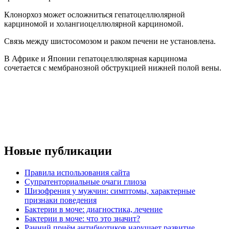
Клонорхоз может осложниться гепатоцеллюлярной
карциномой и холангиоцеллюлярной карциномой.
Связь между шистосомозом и раком печени не установлена.
В Африке и Японии гепатоцеллюлярная карцинома
сочетается с мембранозной обструкцией нижней полой вены.
Новые публикации
Правила использования сайта
Супратенториальные очаги глиоза
Шизофрения у мужчин: симптомы, характерные
признаки поведения
Бактерии в моче: диагностика, лечение
Бактерии в моче: что это значит?
Ранний приём антибиотиков нарушает развитие