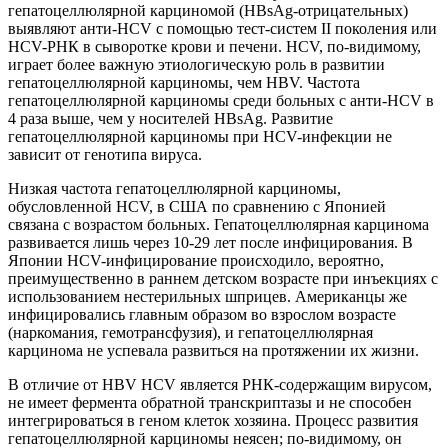
гепатоцеллюлярной карциномой (HBsAg-отрицательных)
выявляют анти-HCV с помощью тест-систем II поколения или
HCV-РНК в сыворотке крови и печени. HCV, по-видимому,
играет более важную этиологическую роль в развитии
гепатоцеллюлярной карциномы, чем HBV. Частота
гепатоцеллюлярной карциномы среди больных с анти-HCV в
4 раза выше, чем у носителей HBsAg. Развитие
гепатоцеллюлярной карциномы при HCV-инфекции не
зависит от генотипа вируса.
Низкая частота гепатоцеллюлярной карциномы,
обусловленной HCV, в США по сравнению с Японией
связана с возрастом больных. Гепатоцеллюлярная карцинома
развивается лишь через 10-29 лет после инфицирования. В
Японии HCV-инфицирование происходило, вероятно,
преимущественно в раннем детском возрасте при инъекциях с
использованием нестерильных шприцев. Американцы же
инфицировались главным образом во взрослом возрасте
(наркомания, гемотрансфузия), и гепатоцеллюлярная
карцинома не успевала развиться на протяжении их жизни.
В отличие от HBV HCV является РНК-содержащим вирусом,
не имеет фермента обратной транскриптазы и не способен
интегрироваться в геном клеток хозяина. Процесс развития
гепатоцеллюлярной карциномы неясен; по-видимому, он