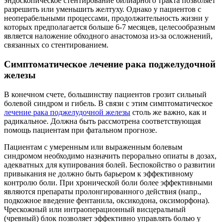
эндоскопическое стентирование билиарного тракта позволяет
разрешить или уменьшить желтуху. Однако у пациентов с
неоперабельными процессами, продолжительность жизни у
которых предполагается больше 6-7 месяцев, целесообразным
является наложение обходного анастомоза из-за осложнений,
связанных со стентированием.
Симптоматическое лечение рака поджелудочной
железы
В конечном счете, большинству пациентов грозит сильный
болевой синдром и гибель. В связи с этим симптоматическое
лечение рака поджелудочной железы
столь же важно, как и
радикальное. Должна быть рассмотрена соответствующая
помощь пациентам при фатальном прогнозе.
Пациентам с умеренным или выраженным болевым
синдромом необходимо назначить перорально опиаты в дозах,
адекватных для купирования болей. Беспокойство о развитии
привыкания не должно быть барьером к эффективному
контролю боли. При хронической боли более эффективными
являются препараты пролонгированного действия (напр.,
подкожное введение фентанила, оксикодона, оксиморфона).
Чрескожный или интраоперационный висцеральный
(чревный) блок позволяет эффективно управлять болью у