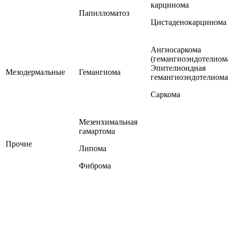
карцинома
Папилломатоз
Цистаденокарцинома
Ангиосаркома
(гемангиоэндотелиом
Эпителиоидная
Мезодермальные
Гемангиома
гемангиоэндотелиома
Саркома
Мезенхимальная
гамартома
Прочие
Липома
Фиброма