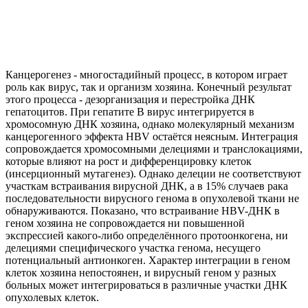
Канцерогенез - многостадийный процесс, в котором играет
роль как вирус, так и организм хозяина. Конечный результат
этого процесса - дезорганизация и перестройка ДНК
гепатоцитов. При гепатите В вирус интегрируется в
хромосомную ДНК хозяина, однако молекулярный механизм
канцерогенного эффекта HBV остаётся неясным. Интеграция
сопровождается хромосомными делециями и транслокациями,
которые влияют на рост и дифференцировку клеток
(инсерционный мутагенез). Однако делеции не соответствуют
участкам встраивания вирусной ДНК, а в 15% случаев рака
последовательности вирусного генома в опухолевой ткани не
обнаруживаются. Показано, что встраивание HBV-ДНК в
геном хозяина не сопровождается ни повышенной
экспрессией какого-либо определённого протоонкогена, ни
делециями специфического участка генома, несущего
потенциальный антионкоген. Характер интеграции в геном
клеток хозяина непостоянен, и вирусный геном у разных
больных может интегрироваться в различные участки ДНК
опухолевых клеток.