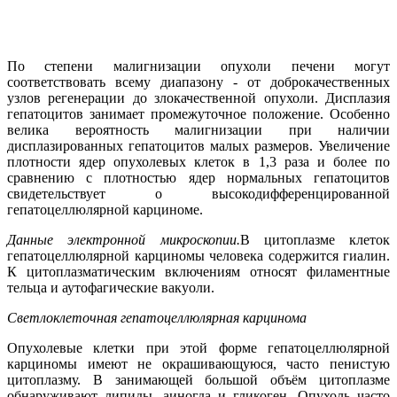
По степени малигнизации опухоли печени могут
соответствовать всему диапазону - от доброкачественных
узлов регенерации до злокачественной опухоли. Дисплазия
гепатоцитов занимает промежуточное положение. Особенно
велика вероятность малигнизации при наличии
дисплазированных гепатоцитов малых размеров. Увеличение
плотности ядер опухолевых клеток в 1,3 раза и более по
сравнению с плотностью ядер нормальных гепатоцитов
свидетельствует о высокодифференцированной
гепатоцеллюлярной карциноме.
Данные электронной микроскопии.
В цитоплазме клеток
гепатоцеллюлярной карциномы человека содержится гиалин.
К цитоплазматическим включениям относят филаментные
тельца и аутофагические вакуоли.
Светлоклеточная гепатоцеллюлярная карцинома
Опухолевые клетки при этой форме гепатоцеллюлярной
карциномы имеют не окрашивающуюся, часто пенистую
цитоплазму. В занимающей большой объём цитоплазме
обнаруживают липиды, аиногда и гликоген. Опухоль часто