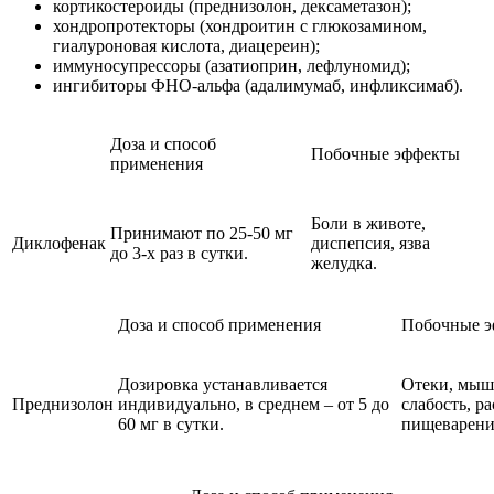
кортикостероиды (преднизолон, дексаметазон);
хондропротекторы (хондроитин с глюкозамином,
гиалуроновая кислота, диацереин);
иммуносупрессоры (азатиоприн, лефлуномид);
ингибиторы ФНО-альфа (адалимумаб, инфликсимаб).
Доза и способ
Побочные эффекты
применения
Боли в животе,
Принимают по 25-50 мг
Диклофенак
диспепсия, язва
до 3-х раз в сутки.
желудка.
Доза и способ применения
Побочные 
Дозировка устанавливается
Отеки, мыш
Преднизолон
индивидуально, в среднем – от 5 до
слабость, р
60 мг в сутки.
пищеварени