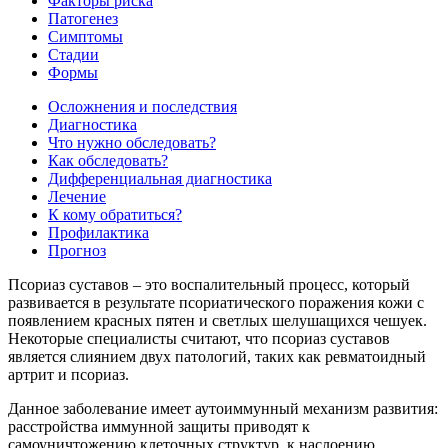
Факторы риска
Патогенез
Симптомы
Стадии
Формы
Осложнения и последствия
Диагностика
Что нужно обследовать?
Как обследовать?
Дифференциальная диагностика
Лечение
К кому обратиться?
Профилактика
Прогноз
Псориаз суставов – это воспалительный процесс, который
развивается в результате псориатического поражения кожи с
появлением красных пятен и светлых шелушащихся чешуек.
Некоторые специалисты считают, что псориаз суставов
является слиянием двух патологий, таких как ревматоидный
артрит и псориаз.
Данное заболевание имеет аутоиммунный механизм развития:
расстройства иммунной защиты приводят к
самоуничтожению клеточных структур, к наслоению