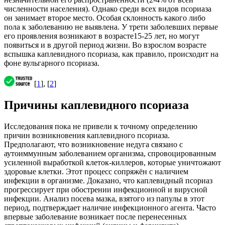
численности населения). Однако среди всех видов псориаза
он занимает второе место. Особая склонность какого либо
пола к заболеванию не выявлена. У трети заболевших первые
его проявления возникают в возрасте15-25 лет, но могут
появиться и в другой период жизни. Во взрослом возрасте
вспышка каплевидного псориаза, как правило, происходит на
фоне вульгарного псориаза.
[
1
], [
2
]
Причины каплевидного псориаза
Исследования пока не привели к точному определению
причин возникновения каплевидного псориаза.
Предполагают, что возникновение недуга связано с
аутоиммунным заболеванием организма, спровоцированным
усиленной выработкой клеток-киллеров, которые уничтожают
здоровые клетки. Этот процесс сопряжён с наличием
инфекции в организме. Доказано, что каплевидный псориаз
прогрессирует при обострении инфекционной и вирусной
инфекции. Анализ посева мазка, взятого из папулы в этот
период, подтверждает наличие инфекционного агента. Часто
впервые заболевание возникает после перенесенных