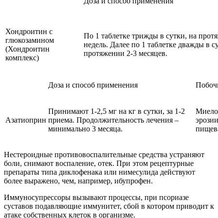
Доза и способ применения
Хондроитин с
По 1 таблетке трижды в сутки, на прот
глюкозамином
недель. Далее по 1 таблетке дважды в с
(Хондроитин
протяжении 2-3 месяцев.
комплекс)
Доза и способ применения
Побоч
Принимают 1-2,5 мг на кг в сутки, за 1-2
Миелод
Азатиоприн
приема. Продолжительность лечения –
эрозии
минимально 3 месяца.
пищев
Нестероидные противовоспалительные средства устраняют
боли, снимают воспаление, отек. При этом рецептурные
препараты типа диклофенака или нимесулида действуют
более выражено, чем, например, ибупрофен.
Иммуносупрессоры вызывают процессы, при псориазе
суставов подавляющие иммунитет, сбой в котором приводит к
атаке собственных клеток в организме.