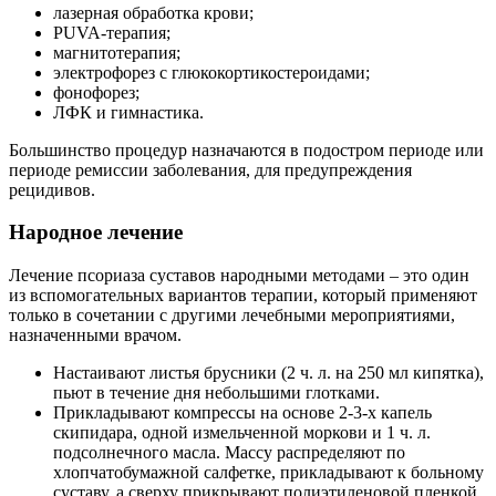
лазерная обработка крови;
PUVA-терапия;
магнитотерапия;
электрофорез с глюкокортикостероидами;
фонофорез;
ЛФК и гимнастика.
Большинство процедур назначаются в подостром периоде или
периоде ремиссии заболевания, для предупреждения
рецидивов.
Народное лечение
Лечение псориаза суставов народными методами – это один
из вспомогательных вариантов терапии, который применяют
только в сочетании с другими лечебными мероприятиями,
назначенными врачом.
Настаивают листья брусники (2 ч. л. на 250 мл кипятка),
пьют в течение дня небольшими глотками.
Прикладывают компрессы на основе 2-3-х капель
скипидара, одной измельченной моркови и 1 ч. л.
подсолнечного масла. Массу распределяют по
хлопчатобумажной салфетке, прикладывают к больному
суставу, а сверху прикрывают полиэтиленовой пленкой.