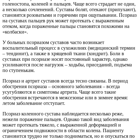
голеностопа, коленей и пальцев. Чаще всего страдает не один,
а несколько сочленений. Суставы болят, отекают (припухают),
становятся розоватыми и горячими при ощупывании. Псориаз
на суставах пальцев рук может протекать с выраженным
отеком, когда пораженные пальцы становятся похожими на
«колбаски».
У больных псориазом суставов часто возникает
воспалительный процесс в сухожилиях (медицинский термин
– тендинит), а также в хрящевой ткани (хондрит). Боли в
суставах при псориазе носят постоянный характер, однако
усиливаются после нагрузок – ходьбы, приседаний, подъема
по ступенькам.
Псориаз и артрит суставов всегда тесно связаны. В период
обострения псориаза – основного заболевания – всегда
усугубляются и симптомы артрита. Чаще всего такие
обострения встречаются в межсезонье или в зимнее время:
летом заболевание отступает.
Псориаз коленного сустава наблюдается несколько реже,
нежели поражение пальцев. Однако такой вид заболевания
может протекать тяжело, с выраженной деформацией и
ограничением подвижности в области колена. Пациенту
становится трудно не только подниматься, но и опускаться по