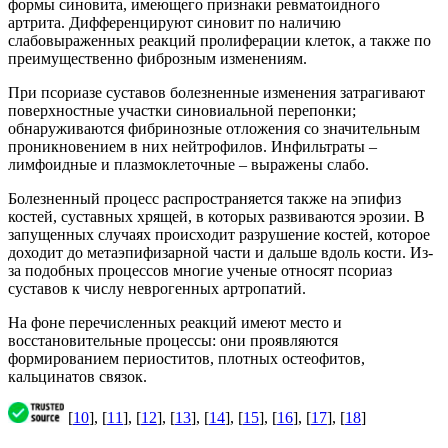
формы синовита, имеющего признаки ревматоидного
артрита. Дифференцируют синовит по наличию
слабовыраженных реакций пролиферации клеток, а также по
преимущественно фиброзным изменениям.
При псориазе суставов болезненные изменения затрагивают
поверхностные участки синовиальной перепонки;
обнаруживаются фибринозные отложения со значительным
проникновением в них нейтрофилов. Инфильтраты –
лимфоидные и плазмоклеточные – выражены слабо.
Болезненный процесс распространяется также на эпифиз
костей, суставных хрящей, в которых развиваются эрозии. В
запущенных случаях происходит разрушение костей, которое
доходит до метаэпифизарной части и дальше вдоль кости. Из-
за подобных процессов многие ученые относят псориаз
суставов к числу неврогенных артропатий.
На фоне перечисленных реакций имеют место и
восстановительные процессы: они проявляются
формированием периоститов, плотных остеофитов,
кальцинатов связок.
[
10
], [
11
], [
12
], [
13
], [
14
], [
15
], [
16
], [
17
], [
18
]