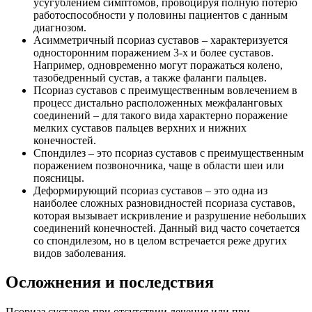
усугублением симптомов, провоцируя полную потерю
работоспособности у половины пациентов с данным
диагнозом.
Асимметричный псориаз суставов – характеризуется
односторонним поражением 3-х и более суставов.
Например, одновременно могут поражаться колено,
тазобедренный сустав, а также фаланги пальцев.
Псориаз суставов с преимущественным вовлечением в
процесс дистально расположенных межфаланговых
соединений – для такого вида характерно поражение
мелких суставов пальцев верхних и нижних
конечностей.
Спондилез – это псориаз суставов с преимущественным
поражением позвоночника, чаще в области шеи или
поясницы.
Деформирующий псориаз суставов – это одна из
наиболее сложных разновидностей псориаза суставов,
которая вызывает искривление и разрушение небольших
соединений конечностей. Данный вид часто сочетается
со спондилезом, но в целом встречается реже других
видов заболевания.
Осложнения и последствия
Псориаз суставов при отсутствии лечения или при