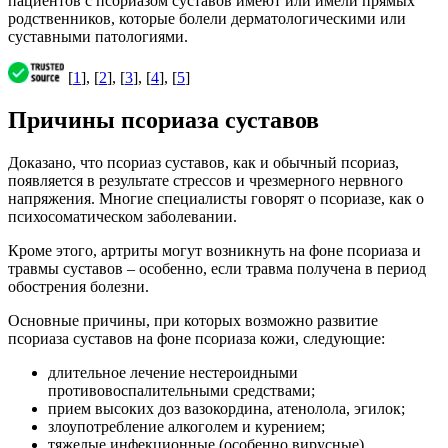
пациентов с псориазом суставов имеют или имели прямых
родственников, которые болели дерматологическими или
суставными патологиями.
[
1
], [
2
], [
3
], [
4
], [
5
]
Причины псориаза суставов
Доказано, что псориаз суставов, как и обычный псориаз,
появляется в результате стрессов и чрезмерного нервного
напряжения. Многие специалисты говорят о псориазе, как о
психосоматическом заболевании.
Кроме этого, артриты могут возникнуть на фоне псориаза и
травмы суставов – особенно, если травма получена в период
обострения болезни.
Основные причины, при которых возможно развитие
псориаза суставов на фоне псориаза кожи, следующие:
длительное лечение нестероидными
противовоспалительными средствами;
прием высоких доз вазокордина, атенолола, эгилок;
злоупотребление алкоголем и курением;
тяжелые инфекционные (особенно вирусные)