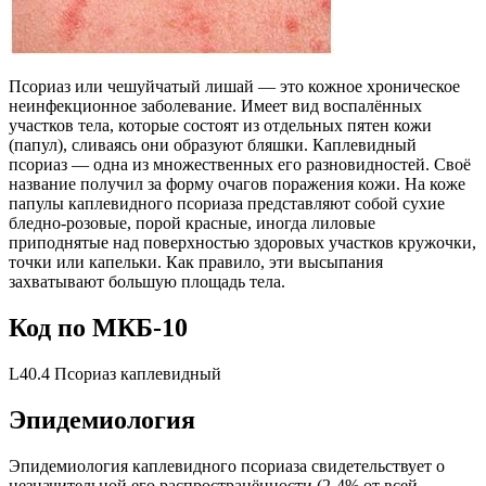
Псориаз или чешуйчатый лишай — это кожное хроническое
неинфекционное заболевание. Имеет вид воспалённых
участков тела, которые состоят из отдельных пятен кожи
(папул), сливаясь они образуют бляшки. Каплевидный
псориаз — одна из множественных его разновидностей. Своё
название получил за форму очагов поражения кожи. На коже
папулы каплевидного псориаза представляют собой сухие
бледно-розовые, порой красные, иногда лиловые
приподнятые над поверхностью здоровых участков кружочки,
точки или капельки. Как правило, эти высыпания
захватывают большую площадь тела.
Код по МКБ-10
L40.4 Псориаз каплевидный
Эпидемиология
Эпидемиология каплевидного псориаза свидетельствует о
незначительной его распространённости (2-4% от всей