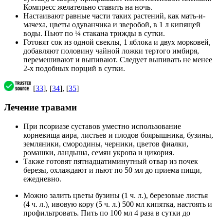
Компресс желательно ставить на ночь.
Настаивают равные части таких растений, как мать-и-
мачеха, цветы одуванчика и зверобой, в 1 л кипящей
воды. Пьют по ¼ стакана трижды в сутки.
Готовят сок из одной свеклы, 1 яблока и двух морковей,
добавляют половину чайной ложки тертого имбиря,
перемешивают и выпивают. Следует выпивать не менее
2-х подобных порций в сутки.
[
33
], [
34
], [
35
]
Лечение травами
При псориазе суставов уместно использование
корневища аира, листьев и плодов боярышника, бузины,
земляники, смородины, черники, цветов фиалки,
ромашки, ландыша, семян укропа и цикория.
Также готовят пятнадцатиминутный отвар из почек
березы, охлаждают и пьют по 50 мл до приема пищи,
ежедневно.
Можно залить цветы бузины (1 ч. л.), березовые листья
(4 ч. л.), ивовую кору (5 ч. л.) 500 мл кипятка, настоять и
профильтровать. Пить по 100 мл 4 раза в сутки до