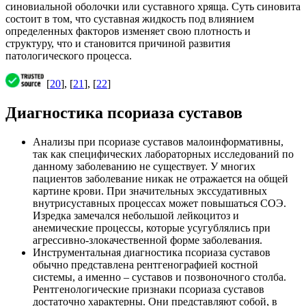
синовиальной оболочки или суставного хряща. Суть синовита
состоит в том, что суставная жидкость под влиянием
определенных факторов изменяет свою плотность и
структуру, что и становится причиной развития
патологического процесса.
[
20
], [
21
], [
22
]
Диагностика псориаза суставов
Анализы при псориазе суставов малоинформативны,
так как специфических лабораторных исследований по
данному заболеванию не существует. У многих
пациентов заболевание никак не отражается на общей
картине крови. При значительных экссудативных
внутрисуставных процессах может повышаться СОЭ.
Изредка замечался небольшой лейкоцитоз и
анемические процессы, которые усугублялись при
агрессивно-злокачественной форме заболевания.
Инструментальная диагностика псориаза суставов
обычно представлена рентгенографией костной
системы, а именно – суставов и позвоночного столба.
Рентгенологические признаки псориаза суставов
достаточно характерны. Они представляют собой, в