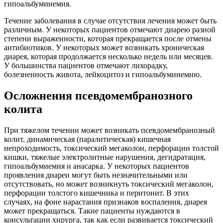
гипоальбуминемия.
Течение заболевания в случае отсутствия лечения может быть
различным. У некоторых пациентов отмечают диарею разной
степени выраженности, которая прекращается после отмены
антибиотиков. У некоторых может возникать хроническая
диарея, которая продолжается несколько недель или месяцев.
У большинства пациентов отмечают лихорадку,
болезненность живота, лейкоцитоз и гипоальбуминемию.
Осложнения псевдомембранозного
колита
При тяжелом течении может возникать псевдомембранозный
колит, динамическая (паралитическая) кишечная
непроходимость, токсический мегаколон, перфорации толстой
кишки, тяжелые электролитные нарушения, дегидратация,
гипоальбумиемия и анасарка. У некоторых пациентов
проявления диареи могут быть незначительными или
отсутствовать, но может возникнуть токсический мегаколон,
перфорации толстого кишечника и перитонит. В этих
случаях, на фоне нарастания признаков воспаления, диарея
может прекращаться. Такие пациенты нуждаются в
консультации хирурга, так как если развивается токсический