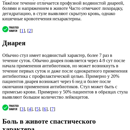
Тяжёлое течение отличается профузной водянистой диареей,
болями и напряжением в животе Часто отмечают лихорадку,
дегидратацию, в стуле выявляют скрытую кровь, однако
кишечные кровотечения нехарактерны.
[
1
], [
2
]
Диарея
Обычно стул имеет водянистый характер, более 7 раз в
течение суток. Обычно диарея появляется через 4-9 сут после
начала применения антибиотиков, но может возникнуть в
течение первых суток и даже после однократного применения
антибиотика с профилактической целью. Примерно у 20%
пациентов диарея возникает через 6 нед и более после
окончания применения антибиотиков. Стул может быть с
примесью крови. Примерно у 50% пациентов в образцах стула
выявляют большое количество лейкоцитов.
[
3
], [
4
], [
5
], [
6
], [
7
]
Боль в животе спастического
характера