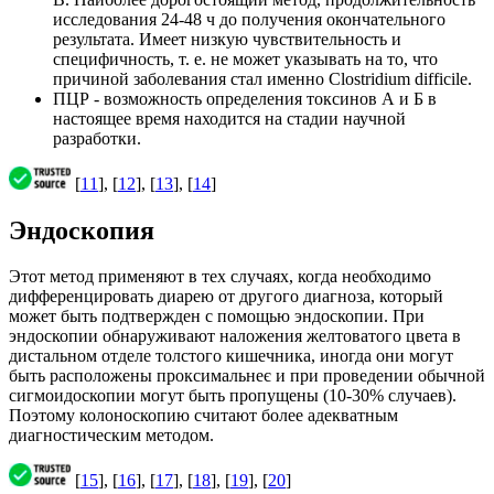
исследования 24-48 ч до получения окончательного
результата. Имеет низкую чувствительность и
специфичность, т. е. не может указывать на то, что
причиной заболевания стал именно Clostridium difficile.
ПЦР - возможность определения токсинов А и Б в
настоящее время находится на стадии научной
разработки.
[
11
], [
12
], [
13
], [
14
]
Эндоскопия
Этот метод применяют в тех случаях, когда необходимо
дифференцировать диарею от другого диагноза, который
может быть подтвержден с помощью эндоскопии. При
эндоскопии обнаруживают наложения желтоватого цвета в
дистальном отделе толстого кишечника, иногда они могут
быть расположены проксимальнеє и при проведении обычной
сигмоидоскопии могут быть пропущены (10-30% случаев).
Поэтому колоноскопию считают более адекватным
диагностическим методом.
[
15
], [
16
], [
17
], [
18
], [
19
], [
20
]