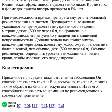
Клиническая эффективность существенно ниже. Кроме того,
в форме для приема внутрь препарата в РФ нет.
При невозможности приема препарата внутрь оптимальный
режим терапии неизвестен. Предварительные данные
указывают на преимущества внутривенного введения
метронидазола (500 мг через 6 ч) по сравнению с
ванкомицином, что актуально у пациентов с кишечной
непроходимостью. Дополнительно назначают внутрь
ванкомицин через зонд, илеостому, колостому или в клизме в
более высокой, чем обычно, дозе (500 мг через 6 ч). Обычно
рекомендуют определять уровень ванкомицина в плазме
крови, чтобы избежать его передозировки.
Колестирамин
Применяют при средне-тяжелом течении заболевания Он
способен связывать токсин В и, возможно, токсин А, снижая
таким образом их биологическую активность. Из-за его
способности связывать ванкомицин не реко-мендовано их
совместное применение.
[
9
], [
10
], [
11
], [
12
], [
13
], [
14
]