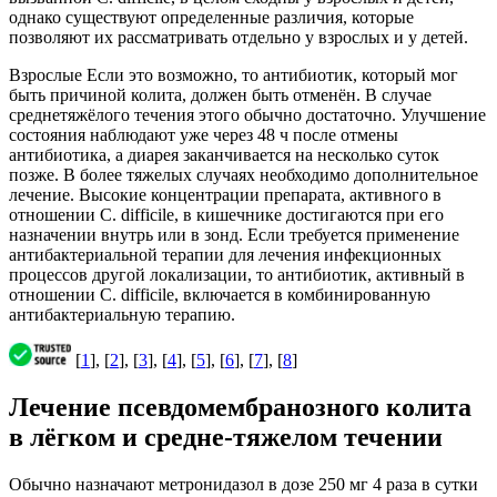
однако существуют определенные различия, которые
позволяют их рассматривать отдельно у взрослых и у детей.
Взрослые Если это возможно, то антибиотик, который мог
быть причиной колита, должен быть отменён. В случае
среднетяжёлого течения этого обычно достаточно. Улучшение
состояния наблюдают уже через 48 ч после отмены
антибиотика, а диарея заканчивается на несколько суток
позже. В более тяжелых случаях необходимо дополнительное
лечение. Высокие концентрации препарата, активного в
отношении С. difficile, в кишечнике достигаются при его
назначении внутрь или в зонд. Если требуется применение
антибактериальной терапии для лечения инфекционных
процессов другой локализации, то антибиотик, активный в
отношении С. difficile, включается в комбинированную
антибактериальную терапию.
[
1
], [
2
], [
3
], [
4
], [
5
], [
6
], [
7
], [
8
]
Лечение псевдомембранозного колита
в лёгком и средне-тяжелом течении
Обычно назначают метронидазол в дозе 250 мг 4 раза в сутки