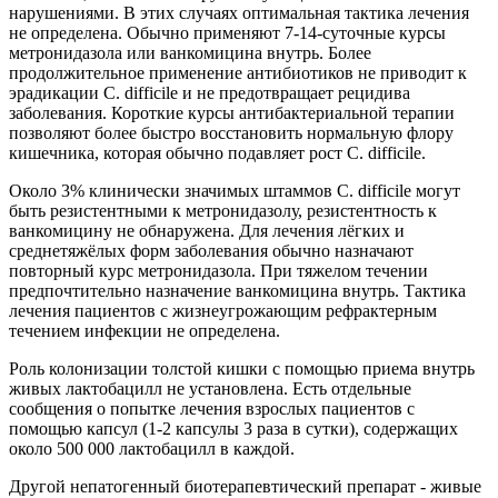
нарушениями. В этих случаях оптимальная тактика лечения
не определена. Обычно применяют 7-14-суточные курсы
метронидазола или ванкомицина внутрь. Более
продолжительное применение антибиотиков не приводит к
эрадикации С. difficile и не предотвращает рецидива
заболевания. Короткие курсы антибактериальной терапии
позволяют более быстро восстановить нормальную флору
кишечника, которая обычно подавляет рост С. difficile.
Около 3% клинически значимых штаммов С. difficile могут
быть резистентными к метронидазолу, резистентность к
ванкомицину не обнаружена. Для лечения лёгких и
среднетяжёлых форм заболевания обычно назначают
повторный курс метронидазола. При тяжелом течении
предпочтительно назначение ванкомицина внутрь. Тактика
лечения пациентов с жизнеугрожающим рефрактерным
течением инфекции не определена.
Роль колонизации толстой кишки с помощью приема внутрь
живых лактобацилл не установлена. Есть отдельные
сообщения о попытке лечения взрослых пациентов с
помощью капсул (1-2 капсулы 3 раза в сутки), содержащих
около 500 000 лактобацилл в каждой.
Другой непатогенный биотерапевтический препарат - живые