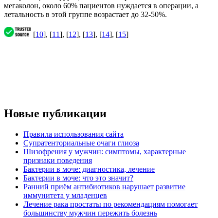
мегаколон, около 60% пациентов нуждается в операции, а
летальность в этой группе возрастает до 32-50%.
[
10
], [
11
], [
12
], [
13
], [
14
], [
15
]
Новые публикации
Правила использования сайта
Супратенториальные очаги глиоза
Шизофрения у мужчин: симптомы, характерные
признаки поведения
Бактерии в моче: диагностика, лечение
Бактерии в моче: что это значит?
Ранний приём антибиотиков нарушает развитие
иммунитета у младенцев
Лечение рака простаты по рекомендациям помогает
большинству мужчин пережить болезнь