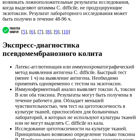
возникать ложноположительные результаты исследования,
когда выделяют штаммы С. difficile, не продуцирующие
экзотоксин. Результат лабораторного исследования может
быть получен в течение 48-96 ч.
[
5
], [
6
], [
7
], [
8
], [
9
], [
10
]
Экспресс-диагностика
псевдомембранозного колита
Латекс-агглютинация или иммунохроматографический
метод выявления антигена С. difficile. Быстрый тест
(менее 1 ч) на выявление антигена. Необходимо
применять одновременно с тестом на экзотоксин.
Иммуноферментный анализ выявляет токсин А, токсин
В или оба токсина. Результаты могут быть получены в
течение рабочего дня. Обладает меньшей
чувствительностью, чем тест на цитотоксичность в
культуре тканей, приспособлен для больничных
лабораторий, в которых не используют культуры тканей
или не могут выделять С. difficile из кала.
Исследование цитотоксичности на культуре тканей.
Принципиально возможно определение только токсина
В. Наиболее дорогостоящий метод, продолжительность