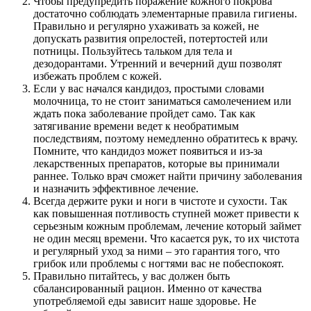
Чтобы предупредить поражение кожного покрова
достаточно соблюдать элементарные правила гигиены.
Правильно и регулярно ухаживать за кожей, не
допускать развития опрелостей, потертостей или
потницы. Пользуйтесь тальком для тела и
дезодорантами. Утренний и вечерний душ позволят
избежать проблем с кожей.
Если у вас начался кандидоз, простыми словами
молочница, то не стоит заниматься самолечением или
ждать пока заболевание пройдет само. Так как
затягивание времени ведет к необратимым
последствиям, поэтому немедленно обратитесь к врачу.
Помните, что кандидоз может появиться и из-за
лекарственных препаратов, которые вы принимали
раннее. Только врач сможет найти причину заболевания
и назначить эффективное лечение.
Всегда держите руки и ноги в чистоте и сухости. Так
как повышенная потливость ступней может привести к
серьезным кожным проблемам, лечение который займет
не один месяц времени. Что касается рук, то их чистота
и регулярный уход за ними – это гарантия того, что
грибок или проблемы с ногтями вас не побеспокоят.
Правильно питайтесь, у вас должен быть
сбалансированный рацион. Именно от качества
употребляемой еды зависит наше здоровье. Не