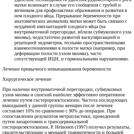
матки возникает в случае его сообщения с трубой и
яичником для профилактики образования и развития в
нем плодного яйца. Прерывание беременности при
анатомических аномалиях матки может быть связано с
неудачной имплантацией плодного яйца (на
внутриматочной перегородке, вблизи субмукозного узла
миомы), недостаточно развитой васкуляризацией и
рецепцией эндометрия, тесными пространственными
взаимоотношениями в полости матки (например, при
деформации полости узлом миомы), часто
сопутствующей ИЦН, и гормональными нарушениями.
Лечение привычного невынашивания беременности
Хирургическое лечение
При наличии внутриматочной перегородки, субмукозных
узлов миомы и синехий наиболее эффективно оперативное
лечение путем гистерорезектоскопии. Частота последующих
выкидышей у данной группы женщин после лечения
составляет 10% по сравнению с 90% до операции. При
сопоставлении результатов метропластики, проведенной
путем лапаротомии и трансцервикальной
гистерорезектоскопии, Р. Heinonen (1997) получил результаты,
свидетельствующие о меньшей травматичности и большей