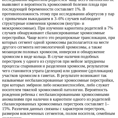
выявляют и вероятность хромосомной болезни плода при
последующей беременности составляет 1%. В
противоположность этому при исследовании абортусов у пар
с привычным выкидышем в 3–6% случаев наблюдают
структурные изменения хромосом (внутри- и
межхромосомные). При изучении кариотипа родителей в 7%
случаев обнаруживают сбалансированные хромосомные
перестройки. Чаще всего это реципрокные транслокации, при
которых сегмент одной хромосомы располагается на месте
другого сегмента негомологичной хромосомы, а также
мозаицизм половых хромосом, инверсия и обнаружение
хромосом в виде кольца. В случае наличия подобных
перестроек у одного из супругов при мейозе затруднены
процессы спаривания и разделения хромосом, результатом
чего становится утрата (делеция) или удвоение (дупликация)
участков хромосом в гаметах. В результате возникают так
называемые несбалансированные хромосомные перестройки,
при которых эмбрион либо нежизнеспособен, либо служит
носителем тяжелой хромосомной патологии. Вероятность
рождения ребенка с несбалансированными хромосомными
аномалиями при наличии в кариотипе одного из родителей
сбалансированных хромосомных перестроек составляет 1–
15%. Различия данных связаны с характером перестроек,
размером вовлеченных сегментов, полом носителя, семейным