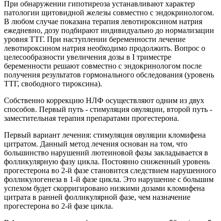
При обнаружении гипотиреоза устанавливают характер
патологии щитовидной железы совместно с эндокринологом.
В любом случае показана терапия левотироксином натрия
ежедневно, дозу подбирают индивидуально до нормализации
уровня ТТГ. При наступлении беременности лечение
левотироксином натрия необходимо продолжить. Вопрос о
целесообразности увеличения дозы в I триместре
беременности решают совместно с эндокринологом после
получения результатов гормонального обследования (уровень
ТТГ, свободного тироксина).
Собственно коррекцию НЛФ осуществляют одним из двух
способов. Первый путь - стимуляция овуляции, второй путь -
заместительная терапия препаратами прогестерона.
Первый вариант лечения: стимуляция овуляции кломифена
цитратом. Данный метод лечения основан на том, что
большинство нарушений лютеиновой фазы закладывается в
фолликулярную фазу цикла. Постоянно сниженный уровень
прогестерона во 2-й фазе становится следствием нарушенного
фолликулогенеза в 1-й фазе цикла. Это нарушение с большим
успехом будет скорригировано низкими дозами кломифена
цитрата в ранней фолликулярной фазе, чем назначение
прогестерона во 2-й фазе цикла.