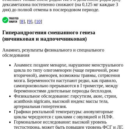
дексаметазона постепенно снижают (на 0,125 мг каждые 3
дня) до полной отмены в послеродовом периоде.
[
8
], [
9
], [
10
]
Гиперандрогения смешанного генеза
(яичниковая и надпочечниковая)
Анамнез, результаты физикального и специального
обследования
Анамнез: позднее менархе, нарушение менструального
цикла по типу олигоменореи (чаще первичной, реже
вторичной), аменорея, возможны травмы, сотрясения
мозга. Беременности наступают редко, как правило,
самопроизвольно прерываются в I триместре, между
беременностями длительные периоды бесплодия.
Физикальное обследование: гирсутизм, акне, стрии,
acanthosis nigricans, высокий индекс массы тела,
артериальная гипертензия.
Графики ректальной температуры: ановуляторные
циклы чередуются с циклами с овуляцией и НЛФ.
Гормональное исследование: высокий уровень
тестостерона, может быть повышен уровень ФСГ и ЛГ,