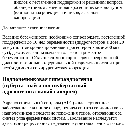
циклов с гестагенной поддержкой и решением вопроса
об оперативном лечении лапароскопическим доступом
(клиновидная резекция яичников, лазерная
вапоризация).
Дальнейшее ведение больной
Ведение беременности необходимо сопровождать гестагенной
поддержкой до 16 нед беременности (дидрогестерон в дозе 20
мг/сут или микронизированный прогестерон в дозе 200 мг/
сут), дексаметазон назначают только в I триместре
беременности. Обязателен мониторинг для своевременной
диагностики истмико-цервикальной недостаточности и при
необходимости ее хирургическая коррекция.
Надпочечниковая гиперандрогения
(пубертатный и постпубертатный
адреногенитальный синдром)
Адреногенитальный синдром (АГС) - наследственное
заболевание, связанное с нарушением синтеза гормонов коры
надпочечников вследствие поражения генов, отвечающих за
синтез ряда ферментных систем. Заболевание наследуется
аутосомно-рецессивно с передачей мутантных генов от обоих