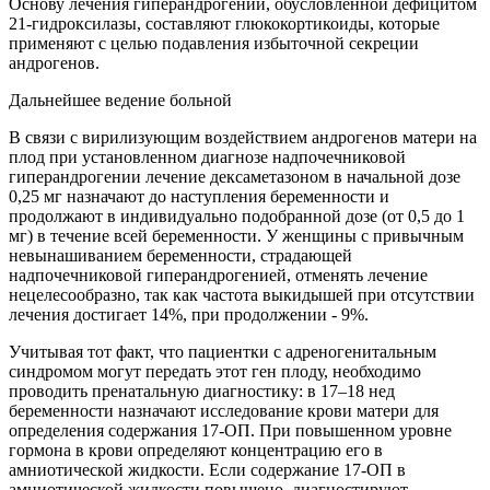
Основу лечения гиперандрогении, обусловленной дефицитом
21-гидроксилазы, составляют глюкокортикоиды, которые
применяют с целью подавления избыточной секреции
андрогенов.
Дальнейшее ведение больной
В связи с вирилизующим воздействием андрогенов матери на
плод при установленном диагнозе надпочечниковой
гиперандрогении лечение дексаметазоном в начальной дозе
0,25 мг назначают до наступления беременности и
продолжают в индивидуально подобранной дозе (от 0,5 до 1
мг) в течение всей беременности. У женщины с привычным
невынашиванием беременности, страдающей
надпочечниковой гиперандрогенией, отменять лечение
нецелесообразно, так как частота выкидышей при отсутствии
лечения достигает 14%, при продолжении - 9%.
Учитывая тот факт, что пациентки с адреногенитальным
синдромом могут передать этот ген плоду, необходимо
проводить пренатальную диагностику: в 17–18 нед
беременности назначают исследование крови матери для
определения содержания 17-ОП. При повышенном уровне
гормона в крови определяют концентрацию его в
амниотической жидкости. Если содержание 17-ОП в
амниотической жидкости повышено, диагностируют