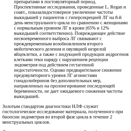
препаратами в постовуляторный период.
Проспективные исследования, проведенные L. Regan и
соавт., показалидостоверное увеличение частоты
выкидышей у пациенток с гиперсекрецией ЛГ на 8-й
день менструального цикла по сравнению с женщинами
с нормальным уровнем ЛГ в крови (65% и 12%
выкидышей соответственно). Повреждающее действие
несвоевременного выброса ЛГ связывают с
преждевременным возобновлением второго
мейотического деления и овуляцией незрелой
яйцеклетки, а также с индукцией продукции андрогенов
клетками теки наряду с нарушением рецепции
эндометрия под действием гестагенной
недостаточности. Однако предварительное снижение
предовуляторного уровня ЛГ агонистами
гонадолиберинов без дополнительных мер,
направленных на пролонгирование последующей
беременности, не дает ожидаемого снижения частоты
выкидышей.
Золотым стандартом диагностики НЛФ служит
гистологическое исследование материала, полученного при
биопсии эндометрия во второй фазе цикла в течение 2
менструальных циклов.