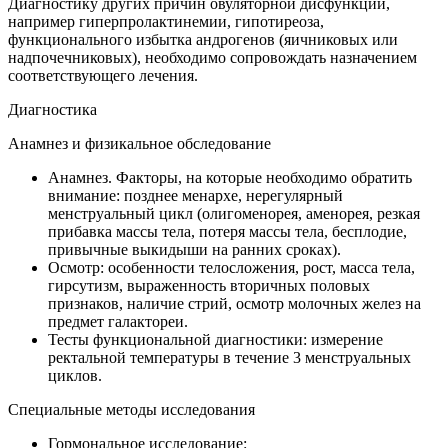
Диагностику других причин овуляторной дисфункции,
например гиперпролактинемии, гипотиреоза,
функционального избытка андрогенов (яичниковых или
надпочечниковых), необходимо сопровождать назначением
соответствующего лечения.
Диагностика
Анамнез и физикальное обследование
Анамнез. Факторы, на которые необходимо обратить
внимание: позднее менархе, нерегулярный
менструальный цикл (олигоменорея, аменорея, резкая
прибавка массы тела, потеря массы тела, бесплодие,
привычные выкидыши на ранних сроках).
Осмотр: особенности телосложения, рост, масса тела,
гирсутизм, выраженность вторичных половых
признаков, наличие стрий, осмотр молочных желез на
предмет галактореи.
Тесты функциональной диагностики: измерение
ректальной температуры в течение 3 менструальных
циклов.
Специальные методы исследования
Гормональное исследование: