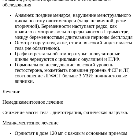
обследования
Анамнез: позднее менархе, нарушение менструального
цикла по типу олигоменореи (чаще первичной, реже
вторичной). Беременности наступают редко, как
правило самопроизвольно прерываются в I триместре,
между беременностями длительные периоды бесплодия.
Осмотр: гирсутизм, акне, стрии, высокий индекс массы
тела (не обязательно).
Графики ректальной температуры: ановуляторные
циклы чередуются с циклами с овуляцией и НЛФ.
Гормональное исследование: высокий уровень
тестостерона, можетбыть повышен уровень ФСГ и ЛГ,
соотношение ЛГ/ФСГ больше 3.УЗИ: поликистозные
яичники.
Лечение
Немедикаментозное лечение
Снижение массы тела - диетотерапия, физическая нагрузка.
Медикаментозное лечение
Орлистат в дозе 120 мг с каждым основным приемом