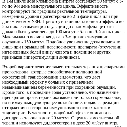
В 1-м цикле доза кломифена цитрата составляет 50 мг/сут с 5-
го по 9-й день менструального цикла. Эффективность
контролируют по графикам ректальной температуры,
измерению уровня прогестерона во 2-й фазе цикла или при
динамическом УЗИ. При отсутствии достаточного эффекта во
2-м цикле стимуляции овуляции доза кломифена цитрата
должна быть увеличена до 100 мг/сут с 5-го по 9-й день цикла.
Максимально возможная доза в 3-м цикле стимуляции
овуляции - 150 мг/сут. Подобное увеличение дозы возможно
лишь при нормальной переносимости препарата (отсутствии
интенсивных болей внизу живота и пояснице и других
признаков гиперстимуляции яичников).
Второй вариант лечения: заместительная терапия препаратами
прогестерона, которые способствуют полноценной
секреторной трансформации эндометрия, что дает
необходимый эффект у больных с привычным
невынашиванием беременности при сохранной овуляции.
Кроме того, в последние годы установлено, что назначение
препаратов прогестерона оказывает не только гормональное,
но и иммуномодулирующее воздействие, подавляя реакции
отторжения со стороны иммунокомпетентных клеток в
эндометрии. В частности, подобный эффект описан для
дигидрогестерона в дозе 20 мг/сут. С целью заместительной
терапии используют дидрогестерон в дозе 20 мг/сут внутрь