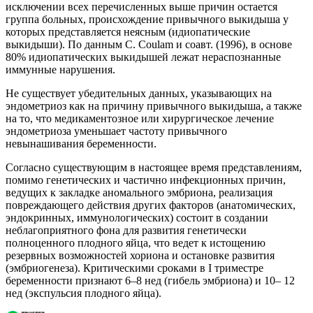
исключении всех перечисленных выше причин остается
группа больных, происхождение привычного выкидыша у
которых представляется неясным (идиопатические
выкидыши). По данным C. Coulam и соавт. (1996), в основе
80% идиопатических выкидышей лежат нераспознанные
иммунные нарушения.
Не существует убедительных данных, указывающих на
эндометриоз как на причину привычного выкидыша, а также
на то, что медикаментозное или хирургическое лечение
эндометриоза уменьшает частоту привычного
невынашивания беременности.
Согласно существующим в настоящее время представлениям,
помимо генетических и частично инфекционных причин,
ведущих к закладке аномального эмбриона, реализация
повреждающего действия других факторов (анатомических,
эндокринных, иммунологических) состоит в создании
неблагоприятного фона для развития генетически
полноценного плодного яйца, что ведет к истощению
резервных возможностей хориона и остановке развития
(эмбриогенеза). Критическими сроками в I триместре
беременности признают 6–8 нед (гибель эмбриона) и 10– 12
нед (экспульсия плодного яйца).