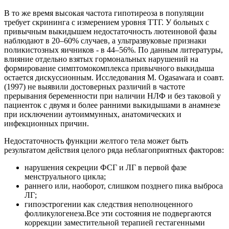
В то же время высокая частота гипотиреоза в популяции
требует скрининга с измерением уровня ТТГ. У больных с
привычным выкидышем недостаточность лютеиновой фазы
наблюдают в 20–60% случаев, а ультразвуковые признаки
поликистозных яичников - в 44–56%. По данным литературы,
влияние отдельно взятых гормональных нарушений на
формирование симптомокомплекса привычного выкидыша
остается дискуссионным. Исследования M. Ogasawara и соавт.
(1997) не выявили достоверных различий в частоте
прерывания беременности при наличии НЛФ и без таковой у
пациенток с двумя и более ранними выкидышами в анамнезе
при исключении аутоиммунных, анатомических и
инфекционных причин.
Недостаточность функции желтого тела может быть
результатом действия целого ряда неблагоприятных факторов:
нарушения секреции ФСГ и ЛГ в первой фазе
менструального цикла;
раннего или, наоборот, слишком позднего пика выброса
ЛГ;
гипоэстрогении как следствия неполноценного
фолликулогенеза.Все эти состояния не подвергаются
коррекции заместительной терапией гестагенными