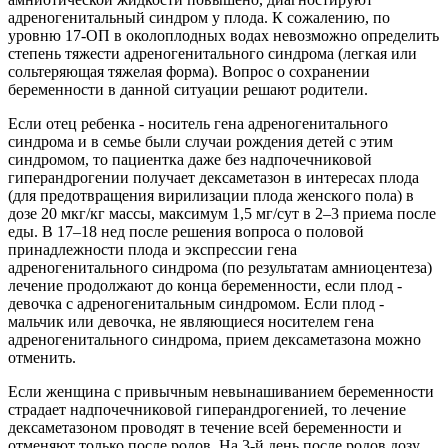
адреногенитальный синдром у плода. К сожалению, по
уровню 17-ОП в околоплодных водах невозможно определить
степень тяжести адреногенитального синдрома (легкая или
сольтеряющая тяжелая форма). Вопрос о сохранении
беременности в данной ситуации решают родители.
Если отец ребенка - носитель гена адреногенитального
синдрома и в семье были случаи рождения детей с этим
синдромом, то пациентка даже без надпочечниковой
гиперандрогении получает дексаметазон в интересах плода
(для предотвращения вирилизации плода женского пола) в
дозе 20 мкг/кг массы, максимум 1,5 мг/сут в 2–3 приема после
еды. В 17–18 нед после решения вопроса о половой
принадлежности плода и экспрессии гена
адреногенитального синдрома (по результатам амниоцентеза)
лечение продолжают до конца беременности, если плод -
девочка с адреногенитальным синдромом. Если плод -
мальчик или девочка, не являющиеся носителем гена
адреногенитального синдрома, прием дексаметазона можно
отменить.
Если женщина с привычным невынашиванием беременности
страдает надпочечниковой гиперандрогенией, то лечение
дексаметазоном проводят в течение всей беременности и
отменяют только после родов. На 3-й день после родов дозу