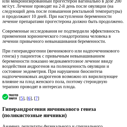
или микронизированный прогестерон вагинально в дозе 200
мг/сут. Лечение проводят на 2-й день после овуляции (на
следующий день после повышения ректальной температуры)
и продолжают 10 дней. При наступлении беременности
лечение препаратами прогестерона должно быть продолжено.
Современные исследования не подтвердили эффективность
применения хорионического гонадотропина человека в
лечении привычного невынашивания беременности.
При гиперандрогении (яичникового или надпочечникового
генеза) у пациенток с привычным невынашиванием
беременности показано медикаментозное лечение ввиду
воздействия андрогенов на полноценность овуляции и
состояние эндометрия. При нарушении биосинтеза
надпочечниковых андрогенов возможно их вирилизующее
влияние на плод женского пола, поэтому стероидную
терапию проводят в интересах плода.
[
5
], [
6
], [
7
]
Гиперандрогения яичникового генеза
(поликистозные яичники)
Анамнез, результаты физикального и специального