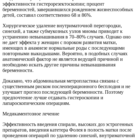
эффективности гистерорезектоскопии; процент
беременностей, завершившихся рождением жизнеспособных
детей, составил соответственно 68 и 86%.
Хирургическое удаление внутриматочной перегородки,
синехий, а также субмукозных узлов миомы приводит к
устранению невынашивания в 70–80% случаев. Однако оно
не дает эффекта у женщин с пороком развития матки,
имеющих в анамнезе нормальные роды с последующими
повторными выкидышами. Вероятно, в подобных случаях
анатомический фактор не является ведущей причиной и
необходимо искать другие причины невынашивания
беременности.
Доказано, что абдоминальная метропластика связана с
существенным риском послеоперационного бесплодия и не
улучшает прогноз последующей беременности. Поэтому
предпочтение лучше отдавать гистероскопии и
лапароскопическим операциям.
Медикаментозное лечение
Эффективность введения спирали, высоких доз эстрогенных
препаратов, введения катетера Фолея в полость матки после
проведения операций по удалению синехий, внутриматочной