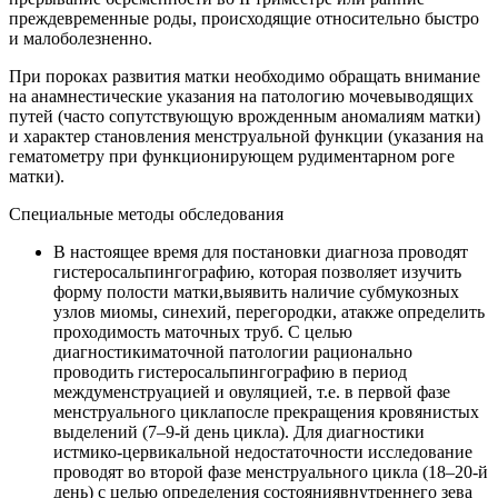
преждевременные роды, происходящие относительно быстро
и малоболезненно.
При пороках развития матки необходимо обращать внимание
на анамнестические указания на патологию мочевыводящих
путей (часто сопутствующую врожденным аномалиям матки)
и характер становления менструальной функции (указания на
гематометру при функционирующем рудиментарном роге
матки).
Специальные методы обследования
В настоящее время для постановки диагноза проводят
гистеросальпингографию, которая позволяет изучить
форму полости матки,выявить наличие субмукозных
узлов миомы, синехий, перегородки, атакже определить
проходимость маточных труб. С целью
диагностикиматочной патологии рационально
проводить гистеросальпингографию в период
междуменструацией и овуляцией, т.е. в первой фазе
менструального циклапосле прекращения кровянистых
выделений (7–9-й день цикла). Для диагностики
истмико-цервикальной недостаточности исследование
проводят во второй фазе менструального цикла (18–20-й
день) с целью определения состояниявнутреннего зева