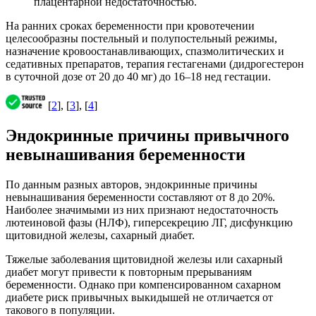
плацентарной недостаточностью.
На ранних сроках беременности при кровотечении
целесообразны постельный и полупостельный режимы,
назначение кровоостанавливающих, спазмолитических и
седативных препаратов, терапия гестагенами (дидрогестерон
в суточной дозе от 20 до 40 мг) до 16–18 нед гестации.
[
2
], [
3
], [
4
]
Эндокринные причины привычного
невынашивания беременности
По данным разных авторов, эндокринные причины
невынашивания беременности составляют от 8 до 20%.
Наиболее значимыми из них признают недостаточность
лютеиновой фазы (НЛФ), гиперсекрецию ЛГ, дисфункцию
щитовидной железы, сахарный диабет.
Тяжелые заболевания щитовидной железы или сахарный
диабет могут привести к повторным прерываниям
беременности. Однако при компенсированном сахарном
диабете риск привычных выкидышей не отличается от
такового в популяции.