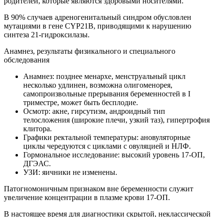
родителей, которые являются здоровыми носителями.
В 90% случаев адреногенитальный синдром обусловлен
мутациями в гене CYP21В, приводящими к нарушению
синтеза 21-гидроксилазы.
Анамнез, результаты физикального и специального
обследования
Анамнез: позднее менархе, менструальный цикл
несколько удлинен, возможна олигоменорея,
самопроизвольные прерывания беременностей в I
триместре, может быть бесплодие.
Осмотр: акне, гирсутизм, андроидный тип
телосложения (широкие плечи, узкий таз), гипертрофия
клитора.
Графики ректальной температуры: ановуляторные
циклы чередуются с циклами с овуляцией и НЛФ.
Гормональное исследование: высокий уровень 17-ОП,
ДГЭАС.
УЗИ: яичники не изменены.
Патогномоничным признаком вне беременности служит
увеличение концентрации в плазме крови 17-ОП.
В настоящее время для диагностики скрытой, неклассической