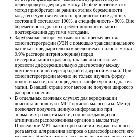
перегородку и двурогую матку. Особое значение этот
метод приобретает на ранних этапах беременности,
когда его чувствительность при диагностике данных
состояний составляет 100%, а специфичность - 80%. Вне
беременности диагноз требует дополнительного
подтверждения другими методами.
Зарубежные авторы указывают на преимущество
соногистерографии (УЗИ с помощью трансвагинального
датчика с предварительным введением в полость матки
0,9% раствора натрия хлорида) перед
гистеросальпингографией, так как она позволяет
провести дифференциальную диагностику между
внутриматочной перегородкой и двурогой маткой. При
соногистерографии можно не только изучить форму
полости матки, но и определить конфигурацию дна тела
матки. В нашей стране этот метод не получил широкого
распространения.
В отдельных сложных случаях для верификации
диагноза используют МРТ органов малого таза. Метод
позволяет получить ценную информацию при
аномалиях развития матки, сопровождающихся
атипичным расположением органов в малом тазу.
Проведение МРТ важно при наличии рудиментарного
рога матки для решения вопроса о целесообразности его
удаления. Необходимость удаления рудиментарного рога