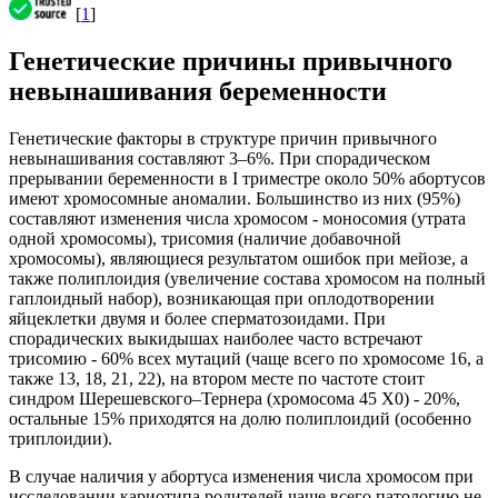
[
1
]
Генетические причины привычного
невынашивания беременности
Генетические факторы в структуре причин привычного
невынашивания составляют 3–6%. При спорадическом
прерывании беременности в I триместре около 50% абортусов
имеют хромосомные аномалии. Большинство из них (95%)
составляют изменения числа хромосом - моносомия (утрата
одной хромосомы), трисомия (наличие добавочной
хромосомы), являющиеся результатом ошибок при мейозе, а
также полиплоидия (увеличение состава хромосом на полный
гаплоидный набор), возникающая при оплодотворении
яйцеклетки двумя и более сперматозоидами. При
спорадических выкидышах наиболее часто встречают
трисомию - 60% всех мутаций (чаще всего по хромосоме 16, а
также 13, 18, 21, 22), на втором месте по частоте стоит
синдром Шерешевского–Тернера (хромосома 45 X0) - 20%,
остальные 15% приходятся на долю полиплоидий (особенно
триплоидии).
В случае наличия у абортуса изменения числа хромосом при
исследовании кариотипа родителей чаще всего патологию не