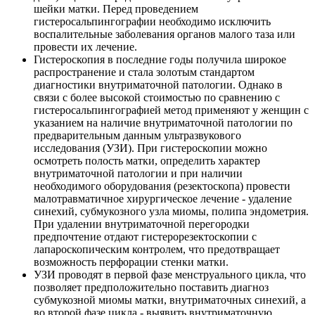
шейки матки. Перед проведением
гистеросальпингографии необходимо исключить
воспалительные заболевания органов малого таза или
провести их лечение.
Гистероскопия в последние годы получила широкое
распространение и стала золотым стандартом
диагностики внутриматочной патологии. Однако в
связи с более высокой стоимостью по сравнению с
гистеросальпингографией метод применяют у женщин с
указанием на наличие внутриматочной патологии по
предварительным данным ультразвукового
исследования (УЗИ). При гистероскопии можно
осмотреть полость матки, определить характер
внутриматочной патологии и при наличии
необходимого оборудования (резектоскопа) провести
малотравматичное хирургическое лечение - удаление
синехий, субмукозного узла миомы, полипа эндометрия.
При удалении внутриматочной перегородки
предпочтение отдают гистерорезектоскопии с
лапароскопическим контролем, что предотвращает
возможность перфорации стенки матки.
УЗИ проводят в первой фазе менструального цикла, что
позволяет предположительно поставить диагноз
субмукозной миомы матки, внутриматочных синехий, а
во второй фазе цикла - выявить внутриматочную