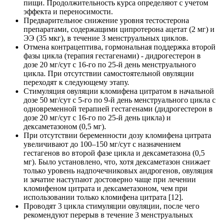
пищи. Продолжительность курса определяют с учетом
эффекта и переносимости.
Предварительное снижение уровня тестостерона
препаратами, содержащими ципротерона ацетат (2 мг) и
ЭЭ (35 мкг), в течение 3 менструальных циклов.
Отмена контрацептива, гормональная поддержка второй
фазы цикла (терапия гестагенами) - дидрогестерон в
дозе 20 мг/сут с 16-го по 25-й день менструального
цикла. При отсутствии самостоятельной овуляции
переходят к следующему этапу.
Стимуляция овуляции кломифена цитратом в начальной
дозе 50 мг/сут с 5-го по 9-й день менструального цикла с
одновременной терапией гестагенами (дидрогестерон в
дозе 20 мг/сут с 16-го по 25-й день цикла) и
дексаметазоном (0,5 мг).
При отсутствии беременности дозу кломифена цитрата
увеличивают до 100–150 мг/сут с назначением
гестагенов во второй фазе цикла и дексаметазона (0,5
мг). Было установлено, что, хотя дексаметазон снижает
только уровень надпочечниковых андрогенов, овуляция
и зачатие наступают достоверно чаще при лечении
кломифеном цитрата и дексаметазоном, чем при
использовании только кломифена цитрата [12].
Проводят 3 цикла стимуляции овуляции, после чего
рекомендуют перерыв в течение 3 менструальных