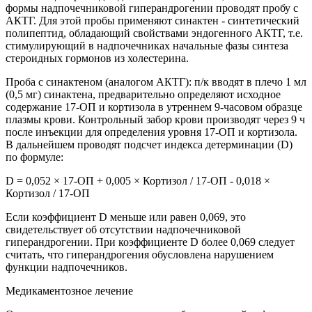
формы надпочечниковой гиперандрогении проводят пробу с
АКТГ. Для этой пробы применяют синактен - синтетический
полипептид, обладающий свойствами эндогенного АКТГ, т.е.
стимулирующий в надпочечниках начальные фазы синтеза
стероидных гормонов из холестерина.
Проба с синактеном (аналогом АКТГ): п/к вводят в плечо 1 мл
(0,5 мг) синактена, предварительно определяют исходное
содержание 17-ОП и кортизола в утреннем 9-часовом образце
плазмы крови. Контрольный забор крови производят через 9 ч
после инъекции для определения уровня 17-ОП и кортизола.
В дальнейшем проводят подсчет индекса детерминации (D)
по формуле:
D = 0,052 × 17-ОП + 0,005 × Кортизол / 17-ОП - 0,018 ×
Кортизол / 17-ОП
Если коэффициент D меньше или равен 0,069, это
свидетельствует об отсутствии надпочечниковой
гиперандрогении. При коэффициенте D более 0,069 следует
считать, что гиперандрогения обусловлена нарушением
функции надпочечников.
Медикаментозное лечение