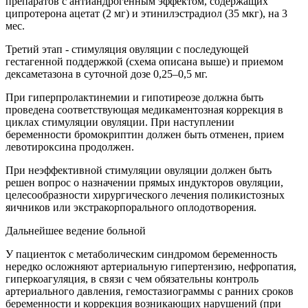
препаратов с антиандрогенным эффектом, содержащих
ципротерона ацетат (2 мг) и этинилэстрадиол (35 мкг), на 3
мес.
Третий этап - стимуляция овуляции с последующей
гестагенной поддержкой (схема описана выше) и приемом
дексаметазона в суточной дозе 0,25–0,5 мг.
При гиперпролактинемии и гипотиреозе должна быть
проведена соответствующая медикаментозная коррекция в
циклах стимуляции овуляции. При наступлении
беременности бромокриптин должен быть отменен, прием
левотироксина продолжен.
При неэффективной стимуляции овуляции должен быть
решен вопрос о назначении прямых индукторов овуляции,
целесообразности хирургического лечения поликистозных
яичников или экстракорпорального оплодотворения.
Дальнейшее ведение больной
У пациенток с метаболическим синдромом беременность
нередко осложняют артериальную гипертензию, нефропатия,
гиперкоагуляция, в связи с чем обязательны контроль
артериального давления, гемостазиограммы с ранних сроков
беременности и коррекция возникающих нарушений (при