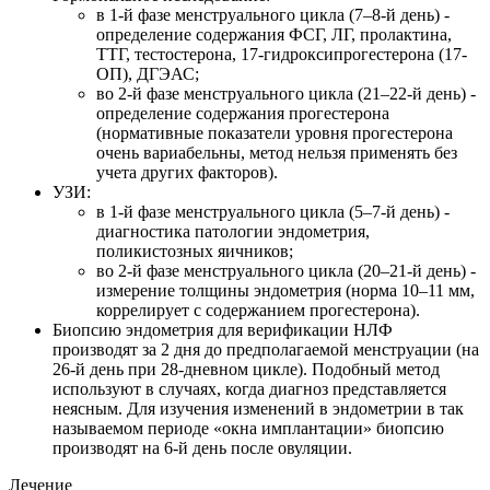
в 1-й фазе менструального цикла (7–8-й день) -
определение содержания ФСГ, ЛГ, пролактина,
ТТГ, тестостерона, 17-гидроксипрогестерона (17-
ОП), ДГЭАС;
во 2-й фазе менструального цикла (21–22-й день) -
определение содержания прогестерона
(нормативные показатели уровня прогестерона
очень вариабельны, метод нельзя применять без
учета других факторов).
УЗИ:
в 1-й фазе менструального цикла (5–7-й день) -
диагностика патологии эндометрия,
поликистозных яичников;
во 2-й фазе менструального цикла (20–21-й день) -
измерение толщины эндометрия (норма 10–11 мм,
коррелирует с содержанием прогестерона).
Биопсию эндометрия для верификации НЛФ
производят за 2 дня до предполагаемой менструации (на
26-й день при 28-дневном цикле). Подобный метод
используют в случаях, когда диагноз представляется
неясным. Для изучения изменений в эндометрии в так
называемом периоде «окна имплантации» биопсию
производят на 6-й день после овуляции.
Лечение