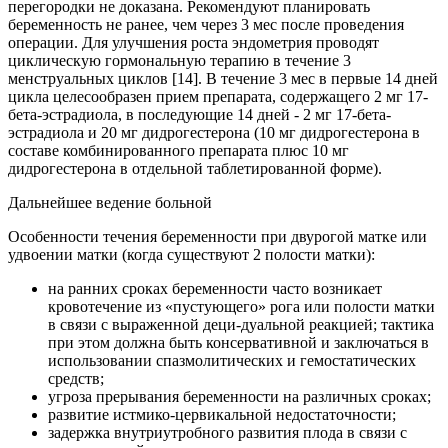
перегородки не доказана. Рекомендуют планировать
беременность не ранее, чем через 3 мес после проведения
операции. Для улучшения роста эндометрия проводят
циклическую гормональную терапию в течение 3
менструальных циклов [14]. В течение 3 мес в первые 14 дней
цикла целесообразен прием препарата, содержащего 2 мг 17-
бета-эстрадиола, в последующие 14 дней - 2 мг 17-бета-
эстрадиола и 20 мг дидрогестерона (10 мг дидрогестерона в
составе комбинированного препарата плюс 10 мг
дидрогестерона в отдельной таблетированной форме).
Дальнейшее ведение больной
Особенности течения беременности при двурогой матке или
удвоении матки (когда существуют 2 полости матки):
на ранних сроках беременности часто возникает
кровотечение из «пустующего» рога или полости матки
в связи с выраженной деци-дуальной реакцией; тактика
при этом должна быть консервативной и заключаться в
использовании спазмолитических и гемостатических
средств;
угроза прерывания беременности на различных сроках;
развитие истмико-цервикальной недостаточности;
задержка внутриутробного развития плода в связи с