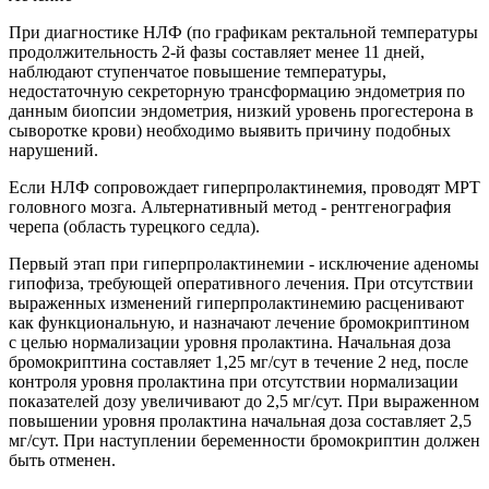
При диагностике НЛФ (по графикам ректальной температуры
продолжительность 2-й фазы составляет менее 11 дней,
наблюдают ступенчатое повышение температуры,
недостаточную секреторную трансформацию эндометрия по
данным биопсии эндометрия, низкий уровень прогестерона в
сыворотке крови) необходимо выявить причину подобных
нарушений.
Если НЛФ сопровождает гиперпролактинемия, проводят МРТ
головного мозга. Альтернативный метод - рентгенография
черепа (область турецкого седла).
Первый этап при гиперпролактинемии - исключение аденомы
гипофиза, требующей оперативного лечения. При отсутствии
выраженных изменений гиперпролактинемию расценивают
как функциональную, и назначают лечение бромокриптином
с целью нормализации уровня пролактина. Начальная доза
бромокриптина составляет 1,25 мг/сут в течение 2 нед, после
контроля уровня пролактина при отсутствии нормализации
показателей дозу увеличивают до 2,5 мг/сут. При выраженном
повышении уровня пролактина начальная доза составляет 2,5
мг/сут. При наступлении беременности бромокриптин должен
быть отменен.