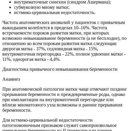
внутриматочные синехии (синдром Ашермана);
субмукозную миому матки;
истмико-цервикальная недостаточность.
Частота анатомических аномалий у пациенток с привычным
выкидышем колеблется в пределах 10–16%. Частота
встречаемости пороков развития матки, при которых
возможно невынашивание беременности (а не бесплодие), по
отношению ко всем порокам развития матки следующая:
двурогая матка - 37%, седловидная матка - 15%,
внутриматочная перегородка - 22%, полное удвоение матки -
11%, однорогая матка - 4,4%.
Диагностика привычного невынашивания беременности
Анамнез
При анатомической патологии матки чаще отмечают поздние
прерывания беременности и преждевременные роды, однако
при имплантации на внутриматочной перегородке или
вблизи миоматозного узла возможны и ранние прерывания
беременности.
Для истмико-цервикальной недостаточности
патогномоничным признаком служит самопроизвольное
прерывание беременности во II триместре или ранние