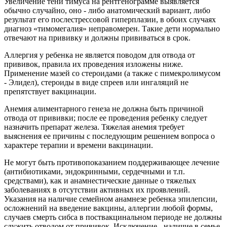
Увеличение тени тимуса на рентгенограмме выявляется
обычно случайно, оно - либо анатомический вариант, либо
результат его послестрессовой гиперплазии, в обоих случаях
диагноз «тимомегалия» неправомерен. Такие дети нормально
отвечают на прививку и должны прививаться в срок.
Аллергия у ребенка не является поводом для отвода от
прививок, правила их проведения изложены ниже.
Применение мазей со стероидами (а также с пимекролимусом
- Элидел), стероиды в виде спреев или ингаляций не
препятствует вакцинации.
Анемия алиментарного генеза не должна быть причиной
отвода от прививки; после ее проведения ребенку следует
назначить препарат железа. Тяжелая анемия требует
выяснения ее причины с последующим решением вопроса о
характере терапии и времени вакцинации.
Не могут быть противопоказанием поддерживающее лечение
(антибиотиками, эндокринными, сердечными и т.п.
средствами), как и анамнестические данные о тяжелых
заболеваниях в отсутствии активных их проявлений.
Указания на наличие семейном анамнезе ребенка эпилепсии,
осложнений на введение вакцины, аллергии любой формы,
случаев смерть сибса в поствакцинальном периоде не должны
служить отводом от прививок. Исключение - наличие в семье