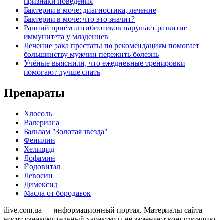
признаки поведения
Бактерии в моче: диагностика, лечение
Бактерии в моче: что это значит?
Ранний приём антибиотиков нарушает развитие
иммунитета у младенцев
Лечение рака простаты по рекомендациям помогает
большинству мужчин пережить болезнь
Учёные выяснили, что ежедневные тренировки
помогают лучше спать
Препараты
Хлосоль
Валериана
Бальзам "Золотая звезда"
Фенилин
Хелицид
Дофамин
Йодовитал
Левосин
Димексид
Масла от бородавок
ilive.com.ua — информационный портал. Материалы сайта
носят ознакомительный характер и не заменяют консультацию