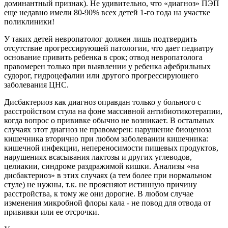
доминантный признак). Не удивительно, что «диагноз» ПЭП
еще недавно имели 80-90% всех детей 1-го года на участке
поликлиники!
У таких детей невропатолог должен лишь подтвердить
отсутствие прогрессирующей патологии, что дает педиатру
основание привить ребенка в срок; отвод невропатолога
правомерен только при выявлении у ребенка афебрильных
судорог, гидроцефалии или другого прогрессирующего
заболевания ЦНС.
Дисбактериоз как диагноз оправдан только у больного с
расстройством стула на фоне массивной антибиотикотерапии,
когда вопрос о прививке обычно не возникает. В остальных
случаях этот диагноз не правомерен: нарушение биоценоза
кишечника вторично при любом заболевании кишечника:
кишечной инфекции, непереносимости пищевых продуктов,
нарушениях всасывания лактозы и других углеводов,
целиакии, синдроме раздражимой кишки. Анализы «на
дисбактериоз» в этих случаях (а тем более при нормальном
стуле) не нужны, т.к. не проясняют истинную причину
расстройства, к тому же они дорогие. В любом случае
изменения микробной флоры кала - не повод для отвода от
прививки или ее отсрочки.