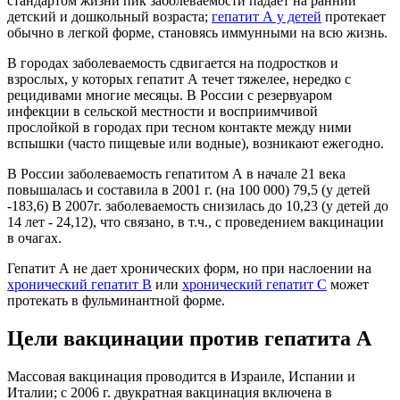
стандартом жизни пик заболеваемости падает на ранний
детский и дошкольный возраста;
гепатит А у детей
протекает
обычно в легкой форме, становясь иммунными на всю жизнь.
В городах заболеваемость сдвигается на подростков и
взрослых, у которых гепатит А течет тяжелее, нередко с
рецидивами многие месяцы. В России с резервуаром
инфекции в сельской местности и восприимчивой
прослойкой в городах при тесном контакте между ними
вспышки (часто пищевые или водные), возникают ежегодно.
В России заболеваемость гепатитом А в начале 21 века
повышалась и составила в 2001 г. (на 100 000) 79,5 (у детей
-183,6) В 2007г. заболеваемость снизилась до 10,23 (у детей до
14 лет - 24,12), что связано, в т.ч., с проведением вакцинации
в очагах.
Гепатит А не дает хронических форм, но при наслоении на
хронический гепатит В
или
хронический гепатит С
может
протекать в фульминантной форме.
Цели вакцинации против гепатита А
Массовая вакцинация проводится в Израиле, Испании и
Италии; с 2006 г. двукратная вакцинация включена в