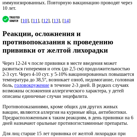
иммунизированных. Повторную вакцинацию проводят через
10 лет.
[
10
], [
11
], [
12
], [
13
], [
14
]
Реакции, осложнения и
противопоказания к проведению
прививки от желтой лихорадки
Через 12-24 ч после прививки в месте введения может
развиться гиперемия и отек (до 2,5 см) продолжительностью
2-3 сут. Через 4-10 сут. у 5-10% вакцинированных повышается
температура до 38,5°, возникает озноб, недомогание, головная
боль,
головокружение
в течение 2-3 дней. В редких случаях
возможны осложнения аллергического характера, у детей
описаны единичные случаи энцефалита.
Противопоказаниями, кроме общих для других живых
вакцин, являются аллергия на куриные яйца, антибиотики.
Предрасположенным к таким реакциям, в день прививки на 6
дней назначают оральные противогистаминные препараты.
Для лиц старше 15 лет прививка от желтой лихорадки при