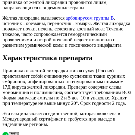
прививка от желтой лихорадки проводится лицам,
направляющихся в эндемичные страны.
Желтая лихорадка вызывается
арбовирусом группы В
,
источник - обезьяны, переносчик - комары. Желтая лихорадка
поражает почки, печень, селезенку, костный мозг. Течение
тяжелое, часто сопровождается геморрагическими
проявлениями и острой почечной недостаточностью с
развитием уремической комы и токсического энцефалита.
Характеристика препарата
Прививка от желтой лихорадки живая сухая {Россия)
представляет собой очищенную суспензию ткани куриных
эмбрионов, инфицированных аттенуированным штаммом
17Д вируса желтой лихорадки. Препарат содержит следы
мономицина и полимиксина, соответствует требованиям ВОЗ.
Форма выпуска: ампулы по 2 и 5 доз, 10 в упаковке. Хранят
при температуре не выше минус 20°. Срок годности 2 года.
Эта вакцина является единственной, которая включена в
Международный сертификат и требуется при выезде в
эндемичные регионы.