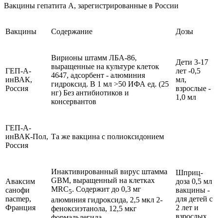
Вакцины гепатита А, зарегистрированные в России
Вакцины
Содержание
Дозы
Вирионы штамм ЛБА-86,
Дети 3-17
выращенные на культуре клеток
ГЕП-А-
лет -0,5
4647, адсорбент - алюминия
инВАК,
мл,
гидроксид. В 1 мл >50 ИФА ед. (25
Россия
взрослые -
нг) Без антибиотиков и
1,0 мл
консервантов
ГЕП-А-
инВАК-Пол,
Та же вакцина с полиоксидонием
Россия
Инактивированный вирус штамма
Шприц-
GBM, выращенный на клетках
Аваксим
доза 0,5 мл
MRC
. Содержит до 0,3 мг
санофи
вакцины -
5
nacmep,
для детей с
алюминия гидроксида, 2,5 мкл 2-
Франция
2 лет и
феноксиэтанола, 12,5 мкг
взрослых
формальдегида