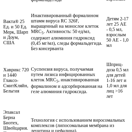
Инактивированный формалином
Детям 2-17
штамм вируса RC 326F,
Вакта® 25
лет 25 АЕ
выращенный на монослое клеток
Ед. и 50 Ед.
- 0,5 мл,
MRC
. Активность: 50 ед/мл,
Мерк, Шарп
5
взрослым
и Доум,
содержит алюминия гидроксид
50 АЕ - 1,0
США
(0,45 мг/мл), следы формальдегида.
мл
Без консерванта
Шприц-
Суспензия вируса, получаемая
Хаврикс 720
доза 0,5 мл
путем лизиса инфицированных
и 1440
для детей
клеток MRC
, инактивированная
Глаксо-
1-16 лет и
5
СмитКляйн,
1,0 мл для
формалином и адсорбированная на
Бельгия
лиц >16
геле алюминия гидроксида.
лет
Эпаксал
Берна
Технология с использованием виросомальных
Биотех,
комплексов (липосомальная мембрана из
Швейцария.
лецитина и цефалина).