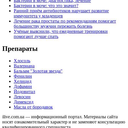
Бактерии в моче: диагностика, лечение
Бактерии в моче: что это значит?
Ранний приём антибиотиков нарушает развитие
иммунитета у младенцев
Лечение рака простаты по рекомендациям помогает
большинству мужчин пережить болезнь
Учёные выяснили, что ежедневные тренировки
помогают лучше спать
Препараты
Хлосоль
Валериана
Бальзам "Золотая звезда"
Фенилин
Хелицид
Дофамин
Йодовитал
Левосин
Димексид
Масла от бородавок
ilive.com.ua — информационный портал. Материалы сайта
носят ознакомительный характер и не заменяют консультацию
квалифицированного специалиста.