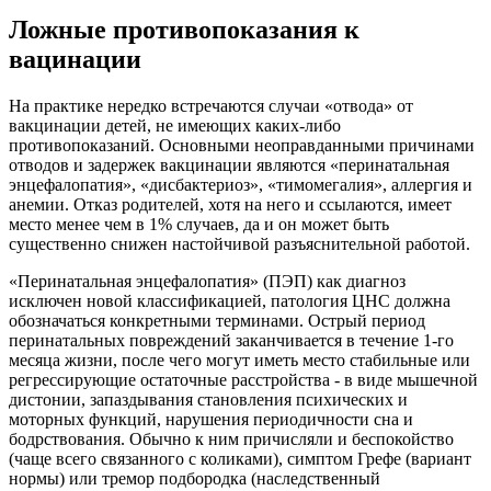
Ложные противопоказания к
вацинации
На практике нередко встречаются случаи «отвода» от
вакцинации детей, не имеющих каких-либо
противопоказаний. Основными неоправданными причинами
отводов и задержек вакцинации являются «перинатальная
энцефалопатия», «дисбактериоз», «тимомегалия», аллергия и
анемии. Отказ родителей, хотя на него и ссылаются, имеет
место менее чем в 1% случаев, да и он может быть
существенно снижен настойчивой разъяснительной работой.
«Перинатальная энцефалопатия» (ПЭП) как диагноз
исключен новой классификацией, патология ЦНС должна
обозначаться конкретными терминами. Острый период
перинатальных повреждений заканчивается в течение 1-го
месяца жизни, после чего могут иметь место стабильные или
регрессирующие остаточные расстройства - в виде мышечной
дистонии, запаздывания становления психических и
моторных функций, нарушения периодичности сна и
бодрствования. Обычно к ним причисляли и беспокойство
(чаще всего связанного с коликами), симптом Грефе (вариант
нормы) или тремор подбородка (наследственный