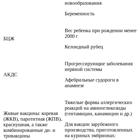
новообразования
Беременность
Вес ребенка при рождении менее
2000 г
БЦЖ
Келоидный рубец
Прогрессирующие заболевания
нервной системы
АКДС
Афебрильные судороги в
анамнезе
Тяжелые формы аллергических
реакций на аминогликозиды
Живые вакцины: коревая
(гентамицин, канамицин и др.)
(ЖКВ), паротитная (ЖПВ),
Для вакцин зарубежного
краснушная, а также
производства, приготовленных
комбинированные ди- и
на куриных эмбрионах:
тривакцины