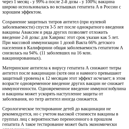
через 1 месяц - у 99% а после 2-й дозы - у 100%; вакцина
широко использовалась во вспышках гепатита А в России с
хорошим эффектом.
Сохранение защитных титров антител (при нулевой
заболеваемости) спустя 3-5 лет после однократного введения
вакцины Аваксим и ряда других позволяет отложить
введение 2-й дозы: для Хаврикс этот срок указан как 5 лет.
При массовой иммунизации 1 дозой Вакта 66% детского
населения в Калифорнии общая заболеваемость гепатитом А
снизилась на 94%. (11 заболевших на 16 млн.
вакцинированных).
Материнские антитела к вирусу гепатита А снижают титры
антител после вакцинации (хотя они и намного превышают
защитный уровень) к 12 месяцам этот эффект исчезает; в этом
возрасте одновременное введение других вакцин не снижает
иммуногенности. Одновременное введение иммуноглобулина
и вакцины может ускорять наступление защиты от
заболевания, но титр антител иногда снижается.
Серологическое тестирование детей до вакцинации не
рекомендуется, но с учетом высокой стоимости вакцины в
группах лиц с вероятностью перенесенного в прошлом
гепатита А такое тестирование может быть экономически