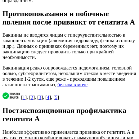
оправданным.
Противопоказания и побочные
явления после прививкт от гепатита А
Вакцины не вводятся лицам с гиперчувствительностью к
компонентам вакцин (алюминия гидроксиду, феноксиэтанолу
и др.). Данных о прививках беременных нет, поэтому их
вакцинацию следует проводить только при крайней
необходимости.
Вакцинация редко сопровождается недомоганием, головной
болью, субфебрилитетом, небольшим отеком в месте введения
в течение 1-2 суток, еще реже - преходящим повышением
активности трансаминаз,
белком в моче
.
[
1
], [
2
], [
3
], [
4
], [
5
]
Постэкспозиционная профилактика
гепатита А
Наиболее эффективно применяется прививка от гепатита А в
очагах; ее можно комбинировать с иммуноглобулином лицам,