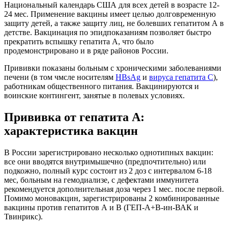
Национальный календарь США для всех детей в возрасте 12-
24 мес. Применение вакцины имеет целью долговременную
защиту детей, а также защиту лиц, не болевших гепатитом А в
детстве. Вакцинация по эпидпоказаниям позволяет быстро
прекратить вспышку гепатита А, что было
продемонстрировано и в ряде районов России.
Прививки показаны больным с хроническими заболеваниями
печени (в том чмсле носителям
HBsAg
и
вируса гепатита С
),
работникам общественного питания. Вакцинируются и
воинские контингент, занятые в полевых условиях.
Прививка от гепатита А:
характеристика вакцин
В России зарегистрировано несколько однотипных вакцин:
все они вводятся внутримышечно (предпочтительно) или
подкожно, полный курс состоит из 2 доз с интервалом 6-18
мес, больным на гемодиализе, с дефектами иммунитета
рекомендуется дополнительная доза через 1 мес. после первой.
Помимо моновакцин, зарегистрированы 2 комбинированные
вакцины против гепатитов А и В (ГЕП-А+В-ин-ВАК и
Твинрикс).