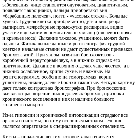
заболевания: лицо становится одутловатым, цианотичным,
появляется акроцианоз, пальцы приобретают вид
«барабанных палочек», ногти - «часовых стекол». Больные
худеют. Грудная клетка приобретает вздутый вид: ребра
выпирают, межреберные промежутки расширены, видно
участие в дыхании вспомогательных мышц (плечевого пояса
и крыльев носа). Дыхание тяжелое, учащенное, может быть
одышка. Физикальные данные и рентгенография грудной
клетки в начальные стадии не дают существенных признаков
бронхоэктазий. При явном развитии бронхоэктазов -
коробочный перкуторный звук, а в нижних отделах его
притупление. Дыхание в верхних отделах чаще жесткое, а в
нижних ослабленное, хрипы сухие, и влажные. На
рентгенограммах, особенно на томограммах, корни
уплотнены, нижнедолевые бронхи тяжистые. Четкую картину
дает только контрастная бронхография. При бронхоскопии
выявляют расширение нижнедолевых бронхов, признаки
хронического воспаления в них и наличие большого
количества мокроты.
Из-за гипоксии и хронической интоксикации страдают все
органы и системы, поэтому основным методом лечения
является оперативное в специализированных отделениях.
Кисты – поражение легких, которое характеризуется