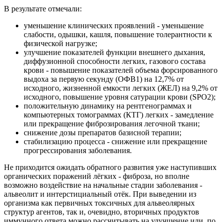
В результате отмечали:
уменьшение клинических проявлений - уменьшение
слабости, одышки, кашля, повышение толерантности к
физической нагрузке;
улучшение показателей функции внешнего дыхания,
диффузионной способности легких, газового состава
крови - повышение показателей объема форсированного
выдоха за первую секунду (ОФВ1) на 12,7% от
исходного, жизненной емкости легких (ЖЕЛ) на 9,2% от
исходного, повышение уровня сатурации крови (SРO2);
положительную динамику на рентгенограммах и
компьютерных томограммах (КТГ) легких - замедление
или прекращение фиброзирования легочной ткани;
снижение дозы препаратов базисной терапии;
стабилизацию процесса - снижение или прекращение
прогрессирования заболевания.
Не приходится ожидать обратного развития уже наступивших
органических поражений лёгких - фиброза, но вполне
возможно воздействие на начальные стадии заболевания -
альвеолит и интерстициальный отёк. При выведении из
организма как первичных токсичных для альвеолярных
структур агентов, так и, очевидно, вторичных продуктов
иммунного ответа можно рассчитывать на улучшение или, по