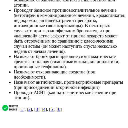
атопии.
Проводят базисное противовоспалительное лечение
(кетотифен в комбинированном лечении, кромогликаты,
недокромил, антилейкотриеин препараты,
ингаляционные глюкокортикоиды). В некоторых
случаях и при «эозинофильном бронхите», и при
«кашлевой» астме эффект от приема лекарств может
быть отсроченным по сравнению с классическими
случаи астмы (он может наступить спустя несколько
недель от начала лечения).
Назначают бронхорасширяющие симптоматические
средства от кашля (симпатомиметики, холинолитики,
производные теофиллина).
Назначают отхаркивающие средства (при
необходимости).
Назначают антибиотики, противогрибковые препараты
(при присоединении вторичной инфекции).
Проводят АСИТ (как патогенетическое лечение при
атопии).
[
1
], [
2
], [
3
], [
4
], [
5
], [
6
]