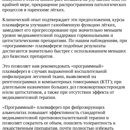
крайней мере, прекращение распространения патологических
процессов в паренхиме лёгких.
Клинический опыт подтверждает эти предположения, курсы
плазмафереза улучшают газообменную функцию лёгких,
замедляют его прогрессирование при значительно меньшем
уровне медикаментозной поддержки гормональными и
цитостатическими препаратами. По нашим наблюдениям, при
«программном» плазмаферезе подобные результаты
достигаются значительно быстрее с использованием меньших
доз базисных препаратов.
Это позволяет нам рекомендовать «программный»
плазмаферез в случаях выраженной воспалительной
инфильтрации легочной ткани, выявляемой на
рентгенограммах и компьютерных томограммах (КТГ); при
длительном назначении больших доз глюкокортикостероидов
и/или цитостатиков, а также при отсутствии эффекта от
медикаментозной терапии.
«Программный» плазмаферез при фиброзирующих
альвеолитах повышает эффективность стандартной
медикаментозной противовоспалительной терапии и
позволяет сократить ее объем, понизить толерантность к
лекарственным препаратам, почти полностью избежать