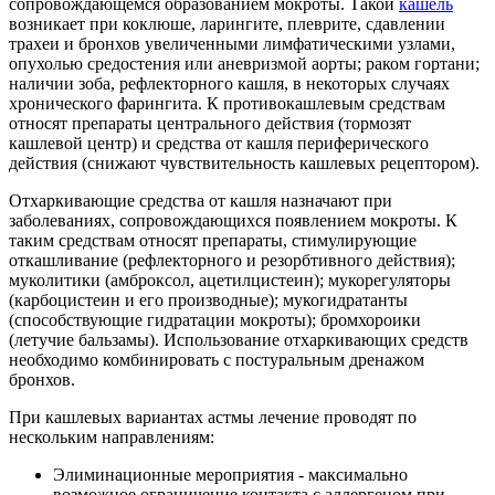
сопровождающемся образованием мокроты. Такой
кашель
возникает при коклюше, ларингите, плеврите, сдавлении
трахеи и бронхов увеличенными лимфатическими узлами,
опухолью средостения или аневризмой аорты; раком гортани;
наличии зоба, рефлекторного кашля, в некоторых случаях
хронического фарингита. К противокашлевым средствам
относят препараты центрального действия (тормозят
кашлевой центр) и средства от кашля периферического
действия (снижают чувствительность кашлевых рецептором).
Отхаркивающие средства от кашля назначают при
заболеваниях, сопровождающихся появлением мокроты. К
таким средствам относят препараты, стимулирующие
откашливание (рефлекторного и резорбтивного действия);
муколитики (амброксол, ацетилцистеин); мукорегуляторы
(карбоцистеин и его производные); мукогидратанты
(способствующие гидратации мокроты); бромхороики
(летучие бальзамы). Использование отхаркивающих средств
необходимо комбинировать с постуральным дренажом
бронхов.
При кашлевых вариантах астмы лечение проводят по
нескольким направлениям:
Элиминационные мероприятия - максимально
возможное ограничение контакта с аллергеном при