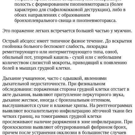
полость с формированием пиопневмоторакса (более
характерно для стафилококковой деструкции), либо в
обоих направлениях с образованием
бронхоплеврального свища и пиопневмоторакса.
Это поражение легких встречается большей частью у мужчин.
Острый абсцесс имеет типичное фазное течение. До вскрытия
гнойника больного беспокоит слабость, лихорадка
ремиттирующего или интермиттирующего типа, озноб,
обильный пот, упорный кашель - сухой или с небольшим
количеством слизистой мокроты, приводящий к появлению
болей в мышцах грудной клетки.
Дыхание учащенное, часто с одышкой, явлениями
дыхательной недостаточности. При физикальном
обследовании: пораженная сторона грудной клетки отстает в
акте дыхания, выявляют притупление перкуторного звука,
дыхание жесткое, иногда с бронхиальным оттенком,
выслушиваются сухие и влажные хрипы. На рентгенограммах
выявляют воспалительную инфильтрацию лёгочной ткани без
четких границ, на томограммах грудной клетки
прослеживают наличие разряжения в зоне инфильтрации. При
бронхоскопии выявляют обтурированный фибрином бронх,
причем после устранения окклюзии в большинстве случаев