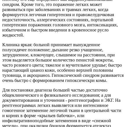
синдром. Кроме того, это поражение легких может
развиваться при заболеваниях и травмах легких, когда
формируется легочная гипертензия и правожелудочковая
недостаточность, аллергических состояниях, портальной
гипертензии поражениях головного мозга, интоксикациях,
избыточном и быстром введении в кровеносное русло
жидкостей.
Клиника яркая: больной принимает вынужденное
полусидячее положение; дыхание резко учащенное,
затрудненное, клокочущее, слышимое на расстоянии, при
этом выделяется большое количество пенистой мокроты,
часто розового цвета; тяжелое и мучительное удушье; быстро
нарастающий цианоз кожи, особенно верхней половины
туловища, и акроцианоз. Гипоксический синдром развивается
очень быстро с формированием гипоксическри комы.
Для постановки диагноза большей частью достаточно
общеклинического и физикального исследования; а для
документирования и уточнения - рентгенографии и ЭКГ. На
рентгенограммах легких выявляется или интенсивное
гомогенное затемнение легочной ткани в центральной части
и корнях в форме «крыльев бабочки», или
инфильтративноподобные затемнения в виде «снежной
метели», при окклюзии бронхов формируется ателектаз