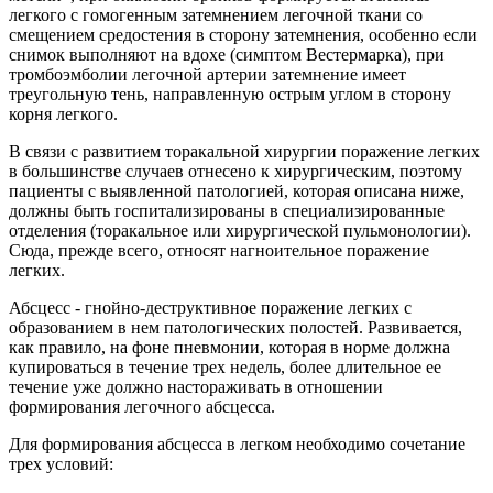
легкого с гомогенным затемнением легочной ткани со
смещением средостения в сторону затемнения, особенно если
снимок выполняют на вдохе (симптом Вестермарка), при
тромбоэмболии легочной артерии затемнение имеет
треугольную тень, направленную острым углом в сторону
корня легкого.
В связи с развитием торакальной хирургии поражение легких
в большинстве случаев отнесено к хирургическим, поэтому
пациенты с выявленной патологией, которая описана ниже,
должны быть госпитализированы в специализированные
отделения (торакальное или хирургической пульмонологии).
Сюда, прежде всего, относят нагноительное поражение
легких.
Абсцесс - гнойно-деструктивное поражение легких с
образованием в нем патологических полостей. Развивается,
как правило, на фоне пневмонии, которая в норме должна
купироваться в течение трех недель, более длительное ее
течение уже должно настораживать в отношении
формирования легочного абсцесса.
Для формирования абсцесса в легком необходимо сочетание
трех условий: