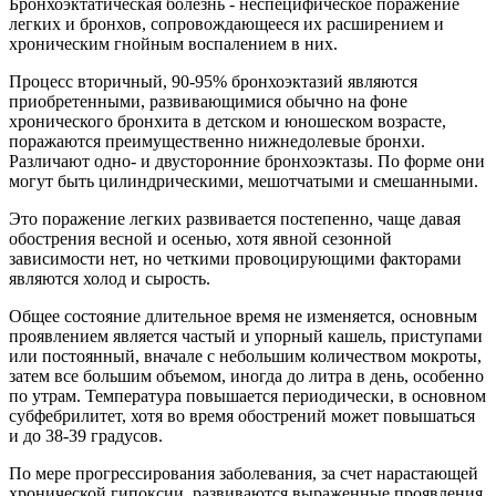
Бронхоэктатическая болезнь - неспецифическое поражение
легких и бронхов, сопровождающееся их расширением и
хроническим гнойным воспалением в них.
Процесс вторичный, 90-95% бронхоэктазий являются
приобретенными, развивающимися обычно на фоне
хронического бронхита в детском и юношеском возрасте,
поражаются преимущественно нижнедолевые бронхи.
Различают одно- и двусторонние бронхоэктазы. По форме они
могут быть цилиндрическими, мешотчатыми и смешанными.
Это поражение легких развивается постепенно, чаще давая
обострения весной и осенью, хотя явной сезонной
зависимости нет, но четкими провоцирующими факторами
являются холод и сырость.
Общее состояние длительное время не изменяется, основным
проявлением является частый и упорный кашель, приступами
или постоянный, вначале с небольшим количеством мокроты,
затем все большим объемом, иногда до литра в день, особенно
по утрам. Температура повышается периодически, в основном
субфебрилитет, хотя во время обострений может повышаться
и до 38-39 градусов.
По мере прогрессирования заболевания, за счет нарастающей
хронической гипоксии, развиваются выраженные проявления