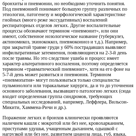
бронхиты и пневмонии, но необходимо уточнить понятия.
Под пневмонией понимают большую группу различных по
этиологии, патогенезу и морфологической характеристике
гнойных (много реже экссудативных) воспалений
респираторных отделов легких. Другие воспалительные
процессы обозначают термином «пневмонит», или они
имеют, собственное нозологическое название (туберкулез,
актиномикоз, эхинококкоз, пневмокониоз и т.д.). Например,
при закрытой травме груди у 60% пострадавших выявляют
инфильтративные затемнения, появляющиеся на 2-3-й день
после травмы. Но это следствие ушиба и процесс имеет
характер альтеративного воспаления, поэтому определяется
термином «травматический пневмонит», хотя на его фоне на
5-7-й день может развиться и пневмония. Термином
«пневмопатия» могут пользоваться только специалисты
пульмонологи или торакальные хирурги, да и то до уточнения
основного заболевания, вызвавшего патологию легких (сюда
входит определенная группа синдромов, требующих
специальных исследований, например, Леффлера, Вильсон-
Микити, Хаммена-Ричи и др.).
Поражение легких и бронхов клинически проявляются
наличием кашля с мокротой или без нее, кровохарканием,
приступами удушья, учащенным дыханием, одышкой с
нагрузкой или без нее, развитием цианоза лица, губ, языка,