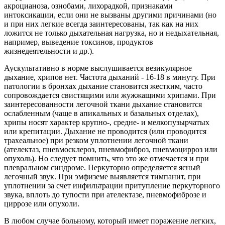
акроцианоза, ознобами, лихорадкой, признаками
интоксикации, если они не вызваны другими причинами (но
и при них легкие всегда заинтересованы, так как на них
ложится не только дыхательная нагрузка, но и недыхательная,
например, выведение токсинов, продуктов
жизнедеятельности и др.).
Аускультативно в норме выслушивается везикулярное
дыхание, хрипов нет. Частота дыханий - 16-18 в минуту. При
патологии в бронхах дыхание становится жестким, часто
сопровождается свистящими или жужжащими хрипами. При
заинтересованности легочной ткани дыхание становится
ослабленным (чаще в апикальных и базальных отделах),
хрипы носят характер крупно-, средне- и мелкопузырчатых
или крепитации. Дыхание не проводится (или проводится
трахеальное) при резком уплотнении легочной ткани
(ателектаз, пневмосклероз, пневмофиброз, пневмоцирроз или
опухоль). Но следует помнить, что это же отмечается и при
плевральном синдроме. Перкуторно определяется ясный
легочный звук. При эмфиземе выявляется тимпанит, при
уплотнении за счет инфильтрации притупление перкуторного
звука, вплоть до тупости при ателектазе, пневмофиброзе и
циррозе или опухоли.
В любом случае больному, который имеет поражение легких,