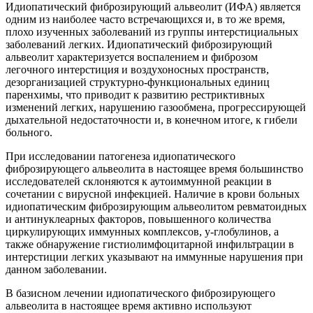
Идиопатический фиброзирующий альвеолит (ИФА) является
одним из наиболее часто встречающихся и, в то же время,
плохо изученных заболеваний из группы интерстициальных
заболеваний легких. Идиопатический фиброзирующий
альвеолит характеризуется воспалением и фиброзом
легочного интерстиция и воздухоносных пространств,
дезорганизацией структурно-функциональных единиц
паренхимы, что приводит к развитию рестриктивных
изменений легких, нарушению газообмена, прогрессирующей
дыхательной недостаточности и, в конечном итоге, к гибели
больного.
При исследовании патогенеза идиопатического
фиброзирующего альвеолита в настоящее время большинство
исследователей склоняются к аутоиммунной реакции в
сочетании с вирусной инфекцией. Наличие в крови больных
идиопатическим фиброзирующим альвеолитом ревматоидных
и антинуклеарных факторов, повышенного количества
циркулирующих иммунных комплексов, у-глобулинов, а
также обнаружение гистиолимфоцитарной инфильтрации в
интерстиции легких указывают на иммунные нарушения при
данном заболевании.
В базисном лечении идиопатического фиброзирующего
альвеолита в настоящее время активно используют