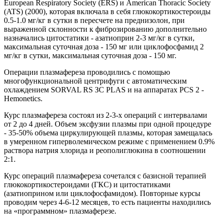
European Respiratory Society (ERS) и American Thoracic Society
(ATS) (2000), которая включала в себя глюкокортикостероиды
0.5-1.0 мг/кг в сутки в пересчете на преднизолон, при
выраженной склонности к фиброзированию дополнительно
назначались цитостатики - азатиоприн 2-3 мг/кг в сутки,
максимальная суточная доза - 150 мг или циклофосфамид 2
мг/кг в сутки, максимальная суточная доза - 150 мг.
Операции плазмафереза проводились с помощью
многофункциональной центрифуги с автоматическим
охлаждением SORVAL RS ЗС PLAS и на аппаратах PCS 2 -
Hemonetics.
Курс плазмафереза состоял из 2-3-х операций с интервалами
от 2 до 4 дней. Объем эксфузии плазмы при одной процедуре
- 35-50% объема циркулирующей плазмы, которая замещалась
в умеренном гиперволемическом режиме с применением 0.9%
раствора натрия хлорида и реополиглюкина в соотношении
2:1.
Курс операций плазмафереза сочетался с базисной терапией
глюкокортикостероидами (ГКС) и цитостатиками
(азатиоприном или циклофосфамидом). Повторные курсы
проводим через 4-6-12 месяцев, то есть пациенты находились
на «программном» плазмаферезе.