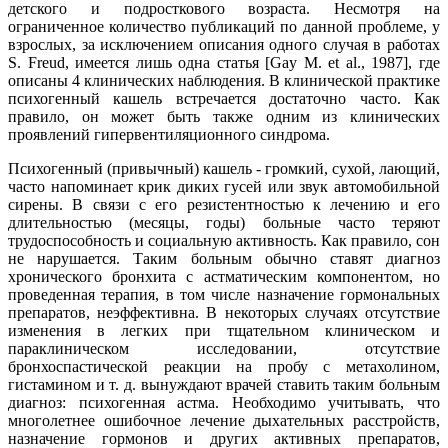
детского и подросткового возраста. Несмотря на
ограниченное количество публикаций по данной проблеме, у
взрослых, за исключением описания одного случая в работах
S. Freud, имеется лишь одна статья [Gay M. et al., 1987], где
описаны 4 клинических наблюдения. В клинической практике
психогенный кашель встречается достаточно часто. Как
правило, он может быть также одним из клинических
проявлений гипервентиляционного синдрома.
Психогенный (привычный) кашель - громкий, сухой, лающий,
часто напоминает крик диких гусей или звук автомобильной
сирены. В связи с его резистентностью к лечению и его
длительностью (месяцы, годы) больные часто теряют
трудоспособность и социальную активность. Как правило, сон
не нарушается. Таким больным обычно ставят диагноз
хронического бронхита с астматическим компонентом, но
проведенная терапия, в том числе назначение гормональных
препаратов, неэффективна. В некоторых случаях отсутствие
изменения в легких при тщательном клиническом и
параклиническом исследовании, отсутствие
бронхоспастической реакции на пробу с метахолином,
гистамином и т. д. вынуждают врачей ставить таким больным
диагноз: психогенная астма. Необходимо учитывать, что
многолетнее ошибочное лечение дыхательных расстройств,
назначение гормонов и других активных препаратов,