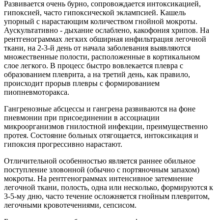
Развивается очень бурно, сопровождается интоксикацией,
гипоксией, часто гипоксической эклампсией. Кашель
упорный с нарастающим количеством гнойной мокроты.
Аускультативно - дыхание ослаблено, какофония хрипов. На
рентгенограммах легких обширная инфильтрация легочной
ткани, на 2-3-й день от начала заболевания выявляются
множественные полости, расположенные в кортикальном
слое легкого. В процесс быстро вовлекается плевра с
образованием плеврита, а на третий день, как правило,
происходит прорыв плевры с формированием
пиопневмоторакса.
Гангренозные абсцессы и гангрена развиваются на фоне
пневмонии при присоединении в ассоциации
микроорганизмов гнилостной инфекции, преимущественно
протея. Состояние больных отягощается, интоксикация и
гипоксия прогрессивно нарастают.
Отличительной особенностью является раннее обильное
поступление зловонной (обычно с портяночным запахом)
мокроты. На рентгенограммах интенсивное затемнение
легочной ткани, полость, одна или несколько, формируются к
3-5-му дню, часто течение осложняется гнойным плевритом,
легочными кровотечениями, сепсисом.