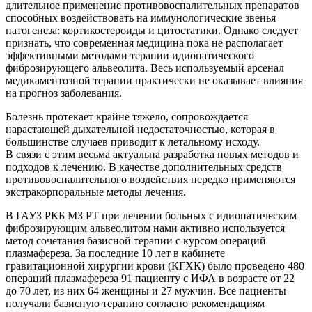
длительное применение противовоспалительных препаратов
способных воздействовать на иммунологические звенья
патогенеза: кортикостероиды и цитостатики. Однако следует
признать, что современная медицина пока не располагает
эффективными методами терапии идиопатического
фиброзирующего альвеолита. Весь используемый арсенал
медикаментозной терапии практически не оказывает влияния
на прогноз заболевания.
Болезнь протекает крайне тяжело, сопровождается
нарастающей дыхательной недостаточностью, которая в
большинстве случаев приводит к летальному исходу.
В связи с этим весьма актуальна разработка новых методов и
подходов к лечению. В качестве дополнительных средств
противовоспалительного воздействия нередко применяются
экстракорпоральные методы лечения.
В ГАУЗ РКБ МЗ РТ при лечении больных с идиопатическим
фиброзирующим альвеолитом нами активно используется
метод сочетания базисной терапии с курсом операций
плазмафереза. За последние 10 лет в кабинете
гравитационной хирургии крови (КГХК) было проведено 480
операций плазмафереза 91 пациенту с ИФА в возрасте от 22
до 70 лет, из них 64 женщины и 27 мужчин. Все пациенты
получали базисную терапию согласно рекомендациям