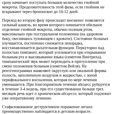
сразу начинает поступать большое количество гнойной
мокроты. Продолжительность этой фазы, если гнойник не
вскрывают через бронхоскоп до 10-12 дней.
Переход во вторую фазу происходит внезапно: появляется
сильный кашель, во время которого начинается обильное
отделение гнойной мокроты, обычно полным ртом,
максимально при постуральном положении (на здоровом
боку, свесившись туловищем с кровати). Состояние больных
улучшается, постепенно снижается лихорадка,
восстанавливается дыхательная функция. Перкуторно над
полостью тимпанит, который усиливается при открывании
больным рта и высовывании языка (симптом Винтриха),
тимпанический звук может переходить в притупление при
смене положения больным (симптом Вейля). На
рентгенограммах выявляют округлую или овальной формы
полость, заполненную воздухом и жидкостью, с зоной
перифокального воспаления, которая по мере лечения
уменьшается. При благоприятном течении абсцесс рубцуется
в течение 3-4 недель, при его существовании больше трех
месяцев речь идет о хроническом абсцессе, который подлежит
уже оперативному лечению.
Стафилококковое деструктивное поражение легких
преимущественно наблюдается в детском возрасте.