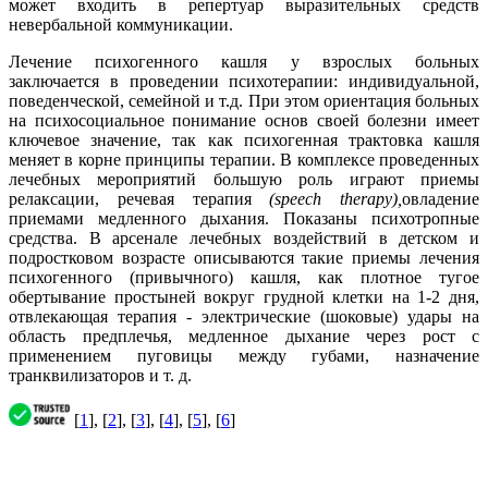
может входить в репертуар выразительных средств
невербальной коммуникации.
Лечение психогенного кашля у взрослых больных
заключается в проведении психотерапии: индивидуальной,
поведенческой, семейной и т.д. При этом ориентация больных
на психосоциальное понимание основ своей болезни имеет
ключевое значение, так как психогенная трактовка кашля
меняет в корне принципы терапии. В комплексе проведенных
лечебных мероприятий большую роль играют приемы
релаксации, речевая терапия
(speech therapy),
овладение
приемами медленного дыхания. Показаны психотропные
средства. В арсенале лечебных воздействий в детском и
подростковом возрасте описываются такие приемы лечения
психогенного (привычного) кашля, как плотное тугое
обертывание простыней вокруг грудной клетки на 1-2 дня,
отвлекающая терапия - электрические (шоковые) удары на
область предплечья, медленное дыхание через рост с
применением пуговицы между губами, назначение
транквилизаторов и т. д.
[
1
], [
2
], [
3
], [
4
], [
5
], [
6
]