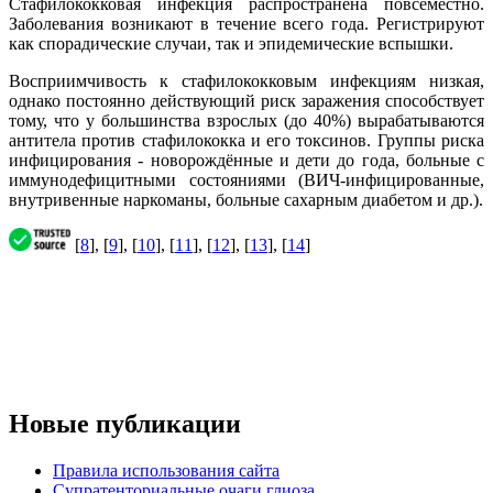
Стафилококковая инфекция распространена повсеместно.
Заболевания возникают в течение всего года. Регистрируют
как спорадические случаи, так и эпидемические вспышки.
Восприимчивость к стафилококковым инфекциям низкая,
однако постоянно действующий риск заражения способствует
тому, что у большинства взрослых (до 40%) вырабатываются
антитела против стафилококка и его токсинов. Группы риска
инфицирования - новорождённые и дети до года, больные с
иммунодефицитными состояниями (ВИЧ-инфицированные,
внутривенные наркоманы, больные сахарным диабетом и др.).
[
8
], [
9
], [
10
], [
11
], [
12
], [
13
], [
14
]
Новые публикации
Правила использования сайта
Супратенториальные очаги глиоза