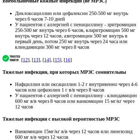
Внебольничные кожные инфекции (не МРЗС)
Диклоксациллин или цефалексин 250-500 мг внутрь
через 6 часов 7-10 дней
У пациентов с аллергией с пенициллину - эритромицин
250-500 мг внутрь через 6 часов, кларитромицин 500 мг
внутрь через 12 часов, азитромицин 500 мг внутрь в
первый день, потом 250 мг внутрь через 24 часа или
клиндамицин 300 мг через 8 часов
[
12
], [
13
], [
14
], [
15
], [
16
]
Тяжелые инфекции, при которых МРЗС сомнительны
Нафциллин или оксациллин 1-2 г внутривенно через 4-6
часов или цефазолин 1 г в/в через 8 часов
У пациентов с аллергией с пенициллину - клиндамицин
600 мг в/в через 8 часов или ванкомицин 15 мг/кг через
12 часов
Тяжелые инфекции с высокой вероятностью МРЗС
Ванкомицин 15мг/кг в/в через 12 часов или линезолид
600 мг в/в через 12 часов