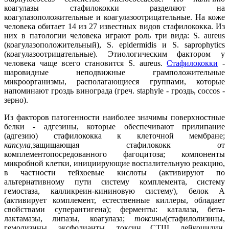
коагулазы стафилококки разделяют на
коагулазоположительные и коагулазоотрицательные. На коже
человека обитает 14 из 27 известных видов стафилококка. Из
них в патологии человека играют роль три вида: S. aureus
(коагулазоположительный), S. epidermidis и S. saprophytics
(коагулазоотрицательные). Этиологическим фактором у
человека чаще всего становится S. aureus.
Стафилококки
-
шаровидные неподвижные грамположительные
микроорганизмы, располагающиеся группами, которые
напоминают гроздь винограда (греч. staphyle - гроздь, coccos -
зерно).
Из факторов патогенности наиболее значимы поверхностные
белки - адгезины, которые обеспечивают прилипание
(адгезию) стафилококка к клеточной мембране;
капсула,
защищающая стафилококк от
комплементопосредованного фагоцитоза; компоненты
микробной клетки, инициирующие воспалительную реакцию,
в частности тейхоевые кислоты (активируют по
альтернативному пути систему комплемента, систему
гемостаза, калликреин-кининовую систему), белок А
(активирует комплемент, естественные киллеры, обладает
свойствами суперантигена); ферменты: каталаза, бета-
лактамазы, липазы, коагулаза;
токсины
(стафилолизины,
гемолизины, эксфолианты. токсин СТШ. лейкоцидин,