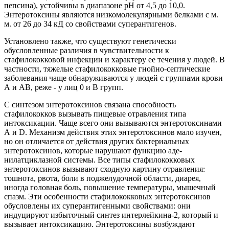
пепсина), устойчивы в диапазоне рН от 4,5 до 10,0.
Энтеротоксины являются низкомолекулярными белками с м.
м. от 26 до 34 кД со свойствами суперантигенов.
Установлено также, что существуют генетически
обусловленные различия в чувствительности к
стафилококковой инфекции и характеру ее течения у людей. В
частности, тяжелые стафилококковые гнойно-септические
заболевания чаще обнаруживаются у людей с группами крови
А и АВ, реже - у лиц 0 и В групп.
С синтезом энтеротоксинов связана способность
стафилококков вызывать пищевые отравления типа
интоксикации. Чаще всего они вызываются энтеротоксинами
А и D. Механизм действия этих энтеротоксинов мало изучен,
но он отличается от действия других бактериальных
энтеротоксинов, которые нарушают функцию аде-
нилатциклазной системы. Все типы стафилококковых
энтеротоксинов вызывают сходную картину отравления:
тошнота, рвота, боли в поджелудочной области, диарея,
иногда головная боль, повышение температуры, мышечный
спазм. Эти особенности стафилококковых энтеротоксинов
обусловлены их суперантигенными свойствами: они
индуцируют избыточный синтез интерлейкина-2, который и
вызывает интоксикацию. Энтеротоксины возбуждают