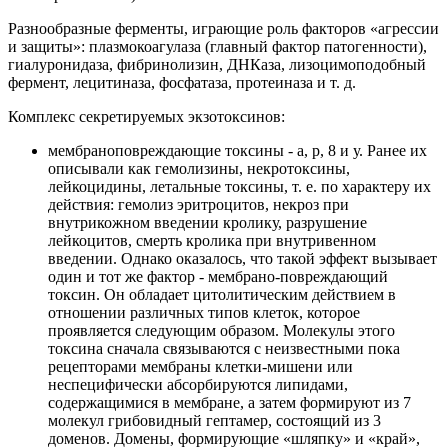
Разнообразные ферменты, играющие роль факторов «агрессии
и защиты»: плазмокоагулаза (главный фактор патогенности),
гиалуронидаза, фибринолизин, ДНКаза, лизоцимоподобный
фермент, лецитиназа, фосфатаза, протеиназа и т. д.
Комплекс секретируемых экзотоксинов:
мембраноповреждающие токсины - а, р, 8 и у. Ранее их
описывали как гемолизины, некротоксины,
лейкоцидины, летальные токсины, т. е. по характеру их
действия: гемолиз эритроцитов, некроз при
внутрикожном введении кролику, разрушение
лейкоцитов, смерть кролика при внутривенном
введении. Однако оказалось, что такой эффект вызывает
один и тот же фактор - мембрано-повреждающий
токсин. Он обладает цитолитическим действием в
отношении различных типов клеток, которое
проявляется следующим образом. Молекулы этого
токсина сначала связываются с неизвестными пока
рецепторами мембраны клетки-мишени или
неспецифически абсорбируются липидами,
содержащимися в мембране, а затем формируют из 7
молекул грибовидный гептамер, состоящий из 3
доменов. Домены, формирующие «шляпку» и «край»,