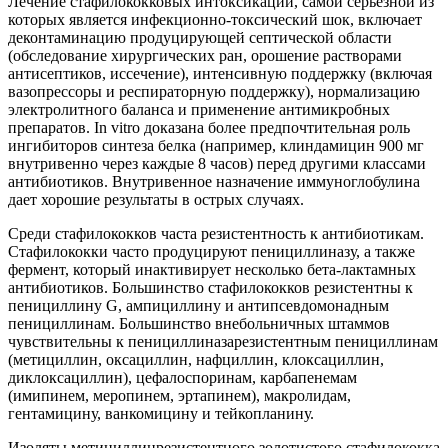
Лечение стафилококковых интоксикаций, самой серьезной из
которых является инфекционно-токсический шок, включает
деконтаминацию продуцирующей септической области
(обследование хирургических ран, орошение растворами
антисептиков, иссечение), интенсивную поддержку (включая
вазопрессоры и респираторную поддержку), нормализацию
электролитного баланса и применение антимикробных
препаратов. In vitro доказана более предпочтительная роль
ингибиторов синтеза белка (например, клиндамицин 900 мг
внутривенно через каждые 8 часов) перед другими классами
антибиотиков. Внутривенное назначение иммуноглобулина
дает хорошие результаты в острых случаях.
Среди стафилококков часта резистентность к антибиотикам.
Стафилококки часто продуцируют пенициллиназу, а также
фермент, который инактивирует несколько бета-лактамных
антибиотиков. Большинство стафилококков резистентны к
пенициллину G, ампициллину и антипсевдомонадным
пенициллинам. Большинство внебольничных штаммов
чувствительны к пенициллиназарезистентным пенициллинам
(метициллин, оксациллин, нафциллин, клоксациллин,
диклоксациллин), цефалоспоринам, карбапенемам
(имипинем, меропинем, эртапинем), макролидам,
гентамицину, ванкомицину и тейкопланину.
Изоляты метициллинрезистентного золотистого стафилококка