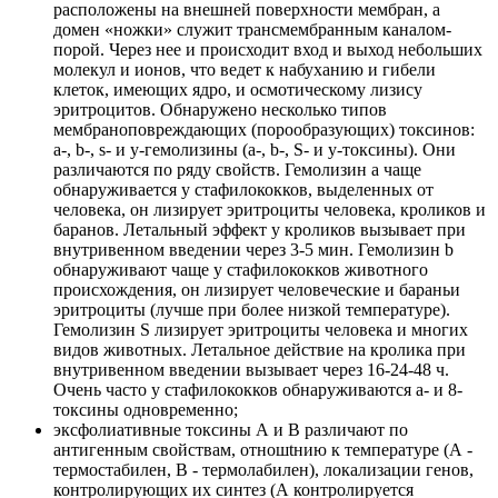
расположены на внешней поверхности мембран, а
домен «ножки» служит трансмембранным каналом-
порой. Через нее и происходит вход и выход небольших
молекул и ионов, что ведет к набуханию и гибели
клеток, имеющих ядро, и осмотическому лизису
эритроцитов. Обнаружено несколько типов
мембраноповреждающих (порообразующих) токсинов:
а-, b-, s- и у-гемолизины (а-, b-, S- и у-токсины). Они
различаются по ряду свойств. Гемолизин а чаще
обнаруживается у стафилококков, выделенных от
человека, он лизирует эритроциты человека, кроликов и
баранов. Летальный эффект у кроликов вызывает при
внутривенном введении через 3-5 мин. Гемолизин b
обнаруживают чаще у стафилококков животного
происхождения, он лизирует человеческие и бараньи
эритроциты (лучше при более низкой температуре).
Гемолизин S лизирует эритроциты человека и многих
видов животных. Летальное действие на кролика при
внутривенном введении вызывает через 16-24-48 ч.
Очень часто у стафилококков обнаруживаются а- и 8-
токсины одновременно;
эксфолиативные токсины А и В различают по
антигенным свойствам, отношtнию к температуре (А -
термостабилен, В - термолабилен), локализации генов,
контролирующих их синтез (А контролируется