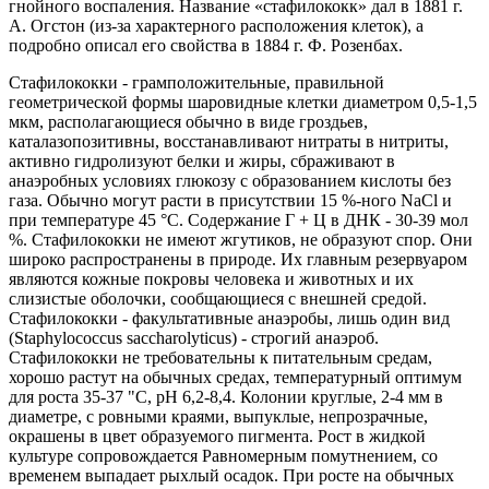
гнойного воспаления. Название «стафилококк» дал в 1881 г.
А. Огстон (из-за характерного расположения клеток), а
подробно описал его свойства в 1884 г. Ф. Розенбах.
Стафилококки - грамположительные, правильной
геометрической формы шаровидные клетки диаметром 0,5-1,5
мкм, располагающиеся обычно в виде гроздьев,
каталазопозитивны, восстанавливают нитраты в нитриты,
активно гидролизуют белки и жиры, сбраживают в
анаэробных условиях глюкозу с образованием кислоты без
газа. Обычно могут расти в присутствии 15 %-ного NaCl и
при температуре 45 °С. Содержание Г + Ц в ДНК - 30-39 мол
%. Стафилококки не имеют жгутиков, не образуют спор. Они
широко распространены в природе. Их главным резервуаром
являются кожные покровы человека и животных и их
слизистые оболочки, сообщающиеся с внешней средой.
Стафилококки - факультативные анаэробы, лишь один вид
(Staphylococcus saccharolyticus) - строгий анаэроб.
Стафилококки не требовательны к питательным средам,
хорошо растут на обычных средах, температурный оптимум
для роста 35-37 "С, рН 6,2-8,4. Колонии круглые, 2-4 мм в
диаметре, с ровными краями, выпуклые, непрозрачные,
окрашены в цвет образуемого пигмента. Рост в жидкой
культуре сопровождается Равномерным помутнением, со
временем выпадает рыхлый осадок. При росте на обычных