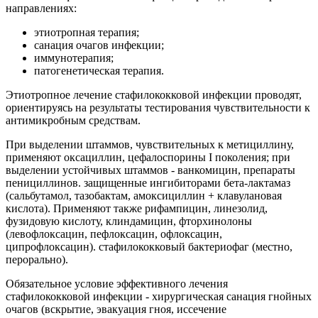
направлениях:
этиотропная терапия;
санация очагов инфекции;
иммунотерапия;
патогенетическая терапия.
Этиотропное лечение стафилококковой инфекции проводят,
ориентируясь на результаты тестирования чувствительности к
антимикробным средствам.
При выделении штаммов, чувствительных к метициллину,
применяют оксациллин, цефалоспорины I поколения; при
выделении устойчивых штаммов - ванкомицин, препараты
пенициллинов. защищенные ингибиторами бета-лактамаз
(сальбутамол, тазобактам, амоксициллин + клавулановая
кислота). Применяют также рифампицин, линезолид,
фузидовую кислоту, клиндамицин, фторхинолоны
(левофлоксацин, пефлоксацин, офлоксацин,
ципрофлоксацин). стафилококковый бактериофаг (местно,
перорально).
Обязательное условие эффективного лечения
стафилококковой инфекции - хирургическая санация гнойных
очагов (вскрытие, эвакуация гноя, иссечение