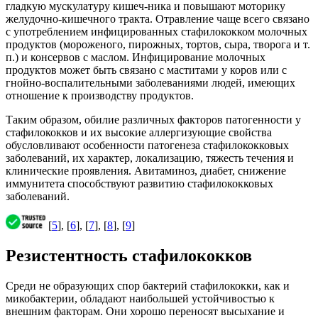
гладкую мускулатуру кишеч-ника и повышают моторику
желудочно-кишечного тракта. Отравление чаще всего связано
с употреблением инфицированных стафилококком молочных
продуктов (мороженого, пирожных, тортов, сыра, творога и т.
п.) и консервов с маслом. Инфицирование молочных
продуктов может быть связано с маститами у коров или с
гнойно-воспалительными заболеваниями людей, имеющих
отношение к производству продуктов.
Таким образом, обилие различных факторов патогенности у
стафилококков и их высокие аллергизующие свойства
обусловливают особенности патогенеза стафилококковых
заболеваний, их характер, локализацию, тяжесть течения и
клинические проявления. Авитаминоз, диабет, снижение
иммунитета способствуют развитию стафилококковых
заболеваний.
[
5
], [
6
], [
7
], [
8
], [
9
]
Резистентность стафилококков
Среди не образующих спор бактерий стафилококки, как и
микобактерии, обладают наибольшей устойчивостью к
внешним факторам. Они хорошо переносят высыхание и