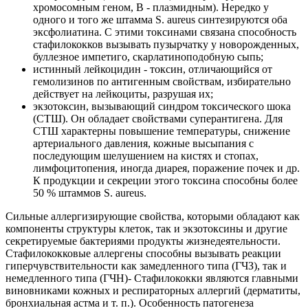
хромосомным геном, В - плазмидным). Нередко у
одного и того же штамма S. aureus синтезируются оба
эксфолиатина. С этими токсинами связана способность
стафилококков вызывать пузырчатку у новорожденных,
буллезное импетиго, скарлатиноподобную сыпь;
истинный лейкоцидин - токсин, отличающийся от
гемолизинов по антигенным свойствам, избирательно
действует на лейкоциты, разрушая их;
экзотоксин, вызывающий синдром токсического шока
(СТШ). Он обладает свойствами суперантигена. Для
СТШ характерны повышение температуры, снижение
артериального давления, кожные высыпания с
последующим шелушением на кистях и стопах,
лимфоцитопения, иногда диарея, поражение почек и др.
К продукции и секреции этого токсина способны более
50 % штаммов S. aureus.
Сильные аллергизирующие свойства, которыми обладают как
компоненты структуры клеток, так и экзотоксины и другие
секретируемые бактериями продукты жизнедеятельности.
Стафилококковые аллергены способны вызывать реакции
гиперчувствительности как замедленного типа (ГЧЗ), так и
немедленного типа (ГЧН)- Стафилококки являются главными
виновниками кожных и респираторных аллергий (дерматиты,
бронхиальная астма и т. п.). Особенность патогенеза