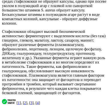
средах стафилококки не образуют капсулы, однако при посеве
уколом в полужидкий агар с плазмой или сывороткой
большинство штаммов S. aureus образует капсулу.
Бескапсульные штаммы в полужидком агаре растут в виде
компактных колоний, капсульные - образуют диффузные
колонии.
Стафилококки обладают высокой биохимической
активностью: ферментируют с выделением кислоты (без газа)
глицерин, глюкозу, мальтозу, лактозу, сахарозу, маннит;
образуют различные ферменты (плазмокоагулазу,
фибринолизин, лецитиназу, лизоцим, щелочную фосфатазу,
ДНКазу, гиалуронидазу, теллуритредуктазу, протеиназу,
желатиназу и др.). Указанные ферменты играют важную роль
в метаболизме стафилококков и во многом определяют их
патогенность. Такие ферменты, как фибринолизин и
гиалуронидаза, обусловливают высокую инвазивность
стафилококков. Плазмокоагулаза является главным фактором
их патогенности: она защищает от фагоцитоза и переводит
протромбин в тромбин, который вызывает свертывание
фибриногена, в результате чего каждая клетка покрывается
белковой пленкой, защищающей от фагоцитов.
[
1
], [
2
], [
3
], [
4
]