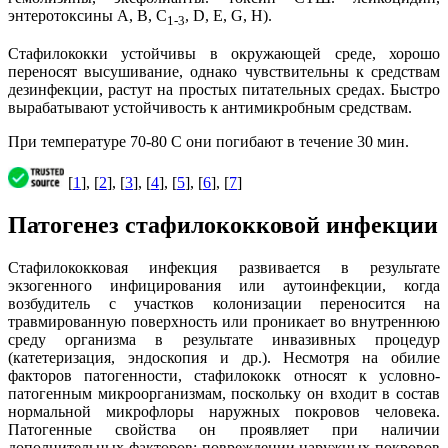
энтеротоксины А, В, С
, D, E, G, Н).
1-3
Стафилококки устойчивы в окружающей среде, хорошо
переносят высушивание, однако чувствительны к средствам
дезинфекции, растут на простых питательных средах. Быстро
вырабатывают устойчивость к антимикробным средствам.
При температуре 70-80 С они погибают в течение 30 мин.
[
1
], [
2
], [
3
], [
4
], [
5
], [
6
], [
7
]
Патогенез стафилококковой инфекции
Стафилококковая инфекция развивается в результате
экзогенного инфицирования или аутоинфекции, когда
возбудитель с участков колонизации переносится на
травмированную поверхность или проникает во внутреннюю
среду организма в результате инвазивных процедур
(катетеризация, эндоскопия и др.). Несмотря на обилие
факторов патогенности, стафилококк относят к условно-
патогенным микроорганизмам, поскольку он входит в состав
нормальной микрофлоры наружных покровов человека.
Патогенные свойства он проявляет при наличии
дополнительных факторов: повреждении наружных покровов