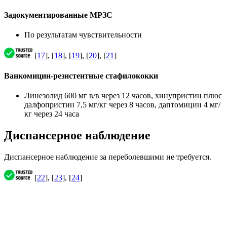
Задокументированные МРЗС
По результатам чувствительности
[
17
], [
18
], [
19
], [
20
], [
21
]
Ванкомицин-резистентные стафилококки
Линезолид 600 мг в/в через 12 часов, хинупристин плюс
далфопристин 7,5 мг/кг через 8 часов, даптомицин 4 мг/
кг через 24 часа
Диспансерное наблюдение
Диспансерное наблюдение за переболевшими не требуется.
[
22
], [
23
], [
24
]