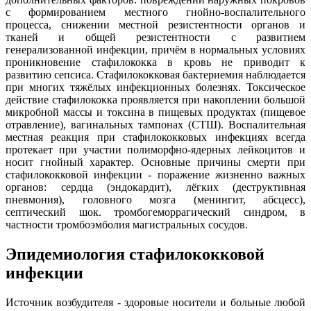
с формированием местного гнойно-воспалительного
процесса, снижении местной резистентности органов и
тканей и общей резистентности с развитием
генерализованной инфекции, причём в нормальных условиях
проникновение стафилококка в кровь не приводит к
развитию сепсиса. Стафилококковая бактериемия наблюдается
при многих тяжёлых инфекционных болезнях. Токсическое
действие стафилококка проявляется при накоплении большой
микробной массы и токсина в пищевых продуктах (пищевое
отравление), вагинальных тампонах (СТШ). Воспалительная
местная реакция при стафилококковых инфекциях всегда
протекает при участии полиморфно-ядерных лейкоцитов и
носит гнойный характер. Основные причины смерти при
стафилококковой инфекции - поражение жизненно важных
органов: сердца (эндокардит), лёгких (деструктивная
пневмония), головного мозга (менингит, абсцесс),
септический шок. тромбогеморрагический синдром, в
частности тромбоэмболия магистральных сосудов.
Эпидемиология стафилококковой
инфекции
Источник возбудителя - здоровые носители и больные любой