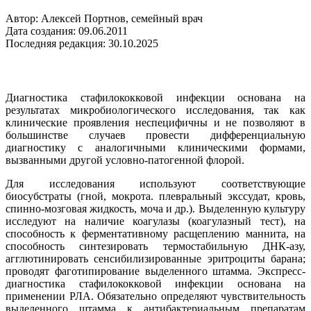
Автор: Алексей Портнов, семейный врач
Дата создания: 09.06.2011
Последняя редакция: 30.10.2025
Диагностика стафилококковой инфекции основана на
результатах микробиологического исследования, так как
клинические проявления неспецифичны и не позволяют в
большинстве случаев провести дифференциальную
диагностику с аналогичными клиническими формами,
вызванными другой условно-патогенной флорой.
Для исследования используют соответствующие
биосубстраты (гной, мокрота. плевральный экссудат, кровь,
спинно-мозговая жидкость, моча и др.). Выделенную культуру
исследуют на наличие коагулазы (коагулазный тест), на
способность к ферментативному расщеплению маннита, на
способность синтезировать термостабильную ДНК-азу,
агглютинировать сенсибилизированные эритроциты барана;
проводят фаготипирование выделенного штамма. Экспресс-
диагностика стафилококковой инфекции основана на
применении РЛА. Обязательно определяют чувствительность
выделенного штамма к антибактериальным препаратам