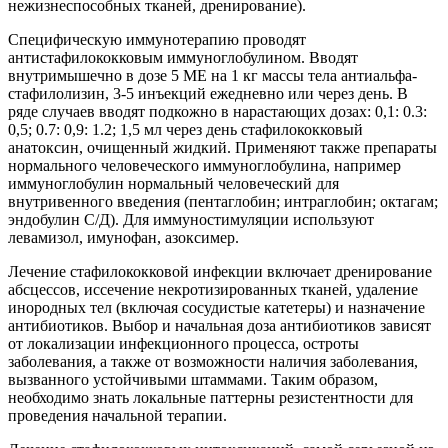
нежизнеспособных тканей, дренирование).
Специфическую иммунотерапию проводят
антистафилококковым иммуноглобулином. Вводят
внутримышечно в дозе 5 ME на 1 кг массы тела антиальфа-
стафилолизин, 3-5 инъекций ежедневно или через день. В
ряде случаев вводят подкожно в нарастающих дозах: 0,1: 0.3:
0,5; 0.7: 0,9: 1.2; 1,5 мл через день стафилококковый
анатоксин, очищенный жидкий. Применяют также препараты
нормального человеческого иммуноглобулина, например
иммуноглобулин нормальный человеческий для
внутривенного введения (пентаглобин; интраглобин; октагам;
эндобулин С/Д). Для иммуностимуляции используют
левамизол, имунофан, азоксимер.
Лечение стафилококковой инфекции включает дренирование
абсцессов, иссечение некротизированных тканей, удаление
инородных тел (включая сосудистые катетеры) и назначение
антибиотиков. Выбор и начальная доза антибиотиков зависят
от локализации инфекционного процесса, остроты
заболевания, а также от возможности наличия заболевания,
вызванного устойчивыми штаммами. Таким образом,
необходимо знать локальные паттерны резистентности для
проведения начальной терапии.