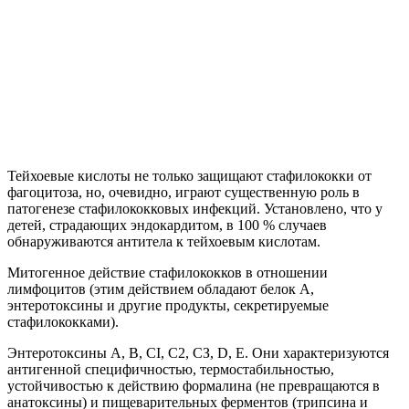
Тейхоевые кислоты не только защищают стафилококки от
фагоцитоза, но, очевидно, играют существенную роль в
патогенезе стафилококковых инфекций. Установлено, что у
детей, страдающих эндокардитом, в 100 % случаев
обнаруживаются антитела к тейхоевым кислотам.
Митогенное действие стафилококков в отношении
лимфоцитов (этим действием обладают белок А,
энтеротоксины и другие продукты, секретируемые
стафилококками).
Энтеротоксины А, В, CI, C2, СЗ, D, Е. Они характеризуются
антигенной специфичностью, термостабильностью,
устойчивостью к действию формалина (не превращаются в
анатоксины) и пищеварительных ферментов (трипсина и