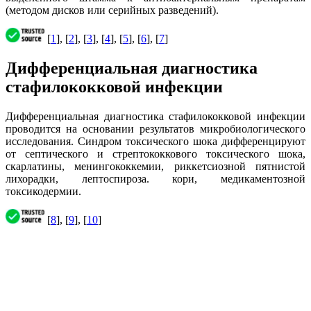
(методом дисков или серийных разведений).
[
1
], [
2
], [
3
], [
4
], [
5
], [
6
], [
7
]
Дифференциальная диагностика
стафилококковой инфекции
Дифференциальная диагностика стафилококковой инфекции
проводится на основании результатов микробиологического
исследования. Синдром токсического шока дифференцируют
от септического и стрептококкового токсического шока,
скарлатины, менингококкемии, риккетсиозной пятнистой
лихорадки, лептоспироза. кори, медикаментозной
токсикодермии.
[
8
], [
9
], [
10
]