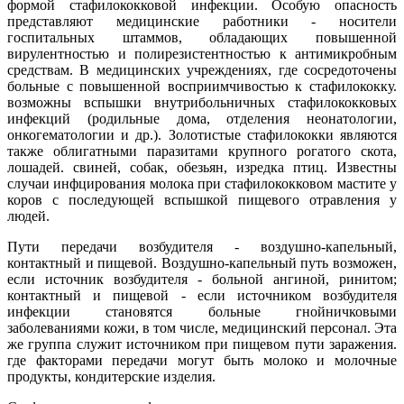
формой стафилококковой инфекции. Особую опасность
представляют медицинские работники - носители
госпитальных штаммов, обладающих повышенной
вирулентностью и полирезистентностью к антимикробным
средствам. В медицинских учреждениях, где сосредоточены
больные с повышенной восприимчивостью к стафилококку.
возможны вспышки внутрибольничных стафилококковых
инфекций (родильные дома, отделения неонатологии,
онкогематологии и др.). Золотистые стафилококки являются
также облигатными паразитами крупного рогатого скота,
лошадей. свиней, собак, обезьян, изредка птиц. Известны
случаи инфцирования молока при стафилококковом мастите у
коров с последующей вспышкой пищевого отравления у
людей.
Пути передачи возбудителя - воздушно-капельный,
контактный и пищевой. Воздушно-капельный путь возможен,
если источник возбудителя - больной ангиной, ринитом;
контактный и пищевой - если источником возбудителя
инфекции становятся больные гнойничковыми
заболеваниями кожи, в том числе, медицинский персонал. Эта
же группа служит источником при пищевом пути заражения.
где факторами передачи могут быть молоко и молочные
продукты, кондитерские изделия.