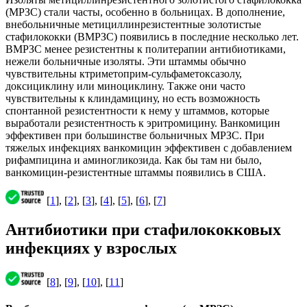
(МРЗС) стали часты, особенно в больницах. В дополнение,
внебольничные метициллинрезистентные золотистые
стафилококки (ВМРЗС) появились в последние несколько лет.
ВМРЗС менее резистентны к политерапии антибиотиками,
нежели больничные изоляты. Эти штаммы обычно
чувствительны ктриметоприм-сульфаметоксазолу,
доксициклину или миноциклину. Также они часто
чувствительны к клиндамицину, но есть возможность
спонтанной резистентности к нему у штаммов, которые
выработали резистентность к эритромицину. Ванкомицин
эффективен при большинстве больничных МРЗС. При
тяжелых инфекциях ванкомицин эффективен с добавлением
рифампицина и аминогликозида. Как бы там ни было,
ванкомицин-резистентные штаммы появились в США.
[
1
], [
2
], [
3
], [
4
], [
5
], [
6
], [
7
]
Антибиотики при стафилококковых
инфекциях у взрослых
[
8
], [
9
], [
10
], [
11
]