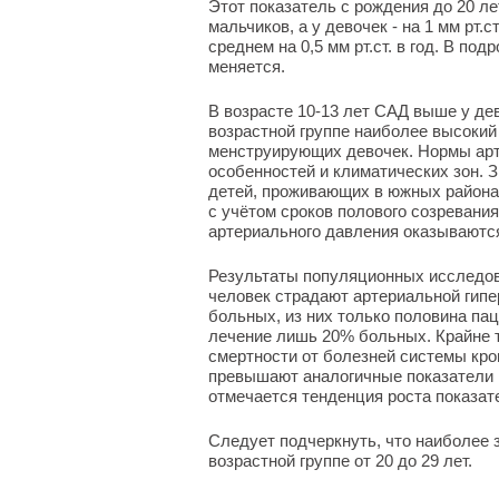
Этот показатель с рождения до 20 лет
мальчиков, а у девочек - на 1 мм рт.с
среднем на 0,5 мм рт.ст. в год. В по
меняется.
В возрасте 10-13 лет САД выше у дев
возрастной группе наиболее высокий
менструирующих девочек. Нормы арт
особенностей и климатических зон. 
детей, проживающих в южных районах
с учётом сроков полового созревани
артериального давления оказываютс
Результаты популяционных исследова
человек страдают артериальной гипе
больных, из них только половина па
лечение лишь 20% больных. Крайне т
смертности от болезней системы кро
превышают аналогичные показатели в
отмечается тенденция роста показат
Следует подчеркнуть, что наиболее 
возрастной группе от 20 до 29 лет.