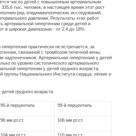
ется число детей с повышенным артериальным
в 335,6 тыс. человек, в настоящее время этот рост
ыполнен ряд эпидемиологических исследований,
териального давления. Результаты этих работ
 артериальной гипертензии среди детей и
ет в широких диапазонах - от 2,4 до 18%
 гипертензия практически не встречается, за
тензии, связанной с тромбозом почечной вены,
и надпочечников. Артериальная гипертензия у детей
олько по уровню систолического артериального
альной гипертензии у детей грудного возраста,
 группы Национального Института сердца, лёгких и
 детей грудного возраста
95-й перцентиль
99-й перцентиль
96 мм рт.ст.
106 мм рт.ст.
104 мм рт.ст.
110 мм рт.ст.