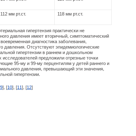
112 мм рт.ст.
118 мм рт.ст.
териальная гипертензия практически не
ного давления имеет вторичный, симптоматический
 своевременная диагностика заболевания,
о давления. Отсутствуют эпидемиологические
альной гипертензии в раннем и дошкольном
ых исследователей предложили отрезные точки
ующие 95-му и 99-му перцентилям у детей раннего и
риального давления, превышающий эти значения,
льной гипертензии.
9
], [
10
], [
11
], [
12
]