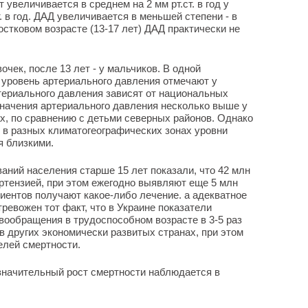
 увеличивается в среднем на 2 мм рт.ст. в год у
т. в год. ДАД увеличивается в меньшей степени - в
дростковом возрасте (13-17 лет) ДАД практически не
очек, после 13 лет - у мальчиков. В одной
 уровень артериального давления отмечают у
ериального давления зависят от национальных
Значения артериального давления несколько выше у
, по сравнению с детьми северных районов. Однако
я в разных климатогеографических зонах уровни
я близкими.
ний населения старше 15 лет показали, что 42 млн
ртензией, при этом ежегодно выявляют еще 5 млн
циентов получают какое-либо лечение. а адекватное
ревожен тот факт, что в Украине показатели
вообращения в трудоспособном возрасте в 3-5 раз
 других экономически развитых странах, при этом
елей смертности.
значительный рост смертности наблюдается в