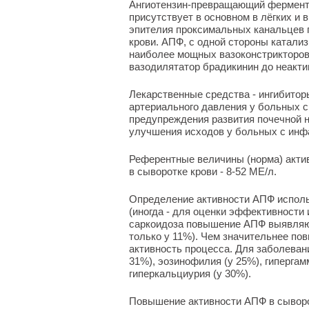
Ангиотензин-превращающий фермент 
присутствует в основном в лёгких и
эпителия проксимальных канальцев 
крови. АПФ, с одной стороны катализ
наиболее мощных вазоконстрикторов -
вазодилятатор брадикинин до неакти
Лекарственные средства - ингибитор
артериального давления у больных с
предупреждения развития почечной 
улучшения исходов у больных с инф
Референтные величины (норма) акти
в сыворотке крови - 8-52 МЕ/л.
Определение активности АПФ исполь
(иногда - для оценки эффективности
саркоидоза повышение АПФ выявляют
только у 11%). Чем значительнее п
активность процесса. Для заболеван
31%), эозинофилия (у 25%), гипергам
гиперкальциурия (у 30%).
Повышение активности АПФ в сыворо