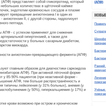
(АПФ) представляет собой гликопротеид, который
(АПФ)
 в небольших количествах в щёточной каёмке
почек, эндотелии кровеносных сосудов и плазме
ирует превращение ангиотензина I в один из
НОВЫЕ
 ангиотензин II, с другой стороны, гидролизует
вного пептида.
Правила
Супрате
ы АПФ - с успехом применяют для снижения
 артериальной гипертензией, а также для
Шизофре
недостаточности у больных сахарным диабетом,
признак
арктом миокарда.
Бактери
вности ангиотензин-превращающего фермента (АПФ)
Бактери
Ранний 
зуют главным образом для диагностики саркоидоза
иммунит
 ингибиторов АПФ). При активной лёгочной форме
 у 85-90% пациентов (при неактивной форме -
Лечение
овышение АПФ, тем больше распространённость и
помогае
ия типичны лейкопения (у 31% больных), анемия (у
маглобулинемия (у 50%), гиперкальциемия (у 17%) и
Учёные 
помогаю
тке крови возможно при остром и хроническом