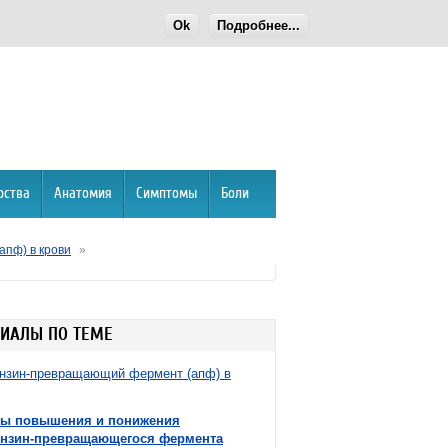
Ok
Подробнее...
рства
Анатомия
Симптомы
Боли
пф) в крови
»
ИАЛЫ ПО ТЕМЕ
нзин-превращающий фермент (апф) в
ы повышения и понижения
ензин-превращающегося фермента