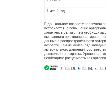
1 мес-1 год
В дошкольном возрасте первичная ар
встречается, а повышение артериаль
характер, в связи с чем необходима
вызвавшего повышение артериальног
данные о распространённости артери
возрасте. Тем не менее, ряд западн
артериального давления, соответств
дошкольного возраста. Уровень арте
необходимо расценивать как артериа
[
1
], [
2
], [
3
], [
4
], [
5
], [
6
], [
7
], [
8
], [