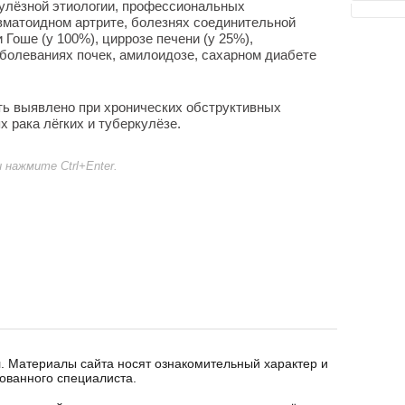
кулёзной этиологии, профессиональных
вматоидном артрите, болезнях соединительной
Гоше (у 100%), циррозе печени (у 25%),
аболеваниях почек, амилоидозе, сахарном диабете
ь выявлено при хронических обструктивных
х рака лёгких и туберкулёзе.
нажмите Ctrl+Enter.
. Материалы сайта носят ознакомительный характер и
ованного специалиста.