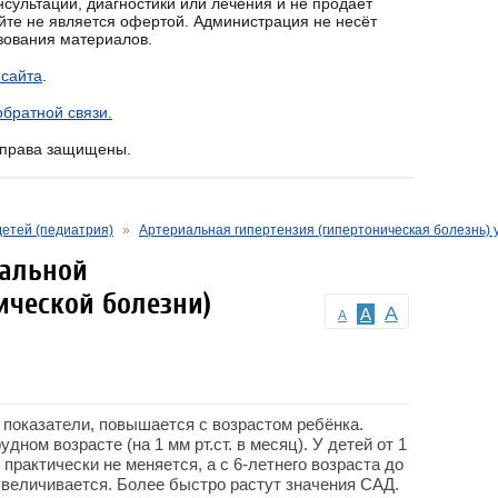
сультаций, диагностики или лечения и не продаёт
йте не является офертой. Администрация не несёт
ьзования материалов.
 сайта
.
братной связи.
е права защищены.
детей (педиатрия)
»
Артериальная гипертензия (гипертоническая болезнь) 
иальной
ической болезни)
A
A
A
 показатели, повышается с возрастом ребёнка.
дном возрасте (на 1 мм рт.ст. в месяц). У детей от 1
 практически не меняется, а с 6-летнего возраста до
увеличивается. Более быстро растут значения САД.