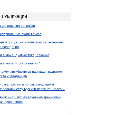
 ПУБЛИКАЦИИ
 использования сайта
нториальные очаги глиоза
ния у мужчин: симптомы, характерные
и поведения
и в моче: диагностика, лечение
и в моче: что это значит?
приём антибиотиков нарушает развитие
ета у младенцев
 рака простаты по рекомендациям
т большинству мужчин пережить болезнь
выяснили, что ежедневные тренировки
т лучше спать