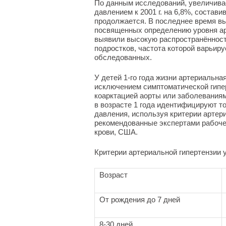
По данным исследований, увеличива
давлением к 2001 г. на 6,8%, состави
продолжается. В последнее время в
посвященных определению уровня ар
выявили высокую распространённость
подростков, частота которой варьиру
обследованных.
У детей 1-го года жизни артериальная
исключением симптоматической гипер
коарктацией аорты или заболеваниям
в возрасте 1 года идентифицируют т
давления, используя критерии артери
рекомендованные экспертами рабочей
крови, США.
Критерии артериальной гипертензии у
Возраст
От рождения до 7 дней
8-30 дней