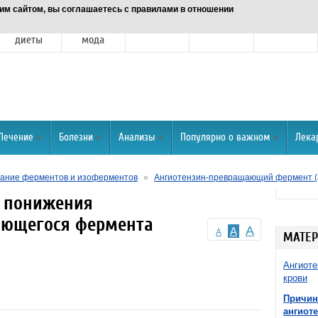
им сайтом, вы соглашаетесь с правилами в отношении
Питание и
Красота и
Отношения
Спорт
О портале
диеты
мода
Лечение
Болезни
Анализы
Популярно о важном
Лека
ание ферментов и изоферментов
»
Ангиотензин-превращающий фермент (а
 понижения
ающегося фермента
A
A
A
МАТЕР
Ангиоте
крови
Причин
ангиот