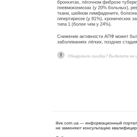
бронхитах, лёгочном фиброзе тубер
пневмокониозах (у 20% больных), ре
ткани, шейном лимфадените, болезни 
гипертиреозе (у 81%), хронических з
типа 1 (более чем у 24%).
Снижение активности АПФ может быт
заболеваниях лёгких, поздних стадия
!
Обнаружили ошибку? Выделите ее и 
ilive.com.ua — информационный портал
не заменяют консультацию квалифицир