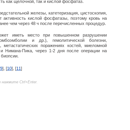
ть как щелочной, так и кислой фосфатаз.
редстательной железы, катетеризация, цистоскопия,
 активность кислой фосфатазы, поэтому кровь на
анее чем через 48 ч после перечисленных процедур.
жет иметь место при повышенном разрушении
ромбоэмболии и др.), гемолитической болезни,
, метастатических поражениях костей, миеломной
 и Нимана-Пика, через 1-2 дня после операции на
 биопсии.
9
], [
10
], [
11
]
нажмите Ctrl+Enter.