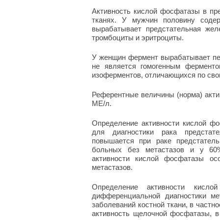
Активность кислой фосфатазы в пре
тканях. У мужчин половину соде
вырабатывает предстательная жел
тромбоциты и эритроциты.
У женщин фермент вырабатывает пе
не является гомогенным ферменто
изоферментов, отличающихся по сво
Референтные величины (норма) актив
МЕ/л.
Определение активности кислой фо
для диагностики рака предстат
повышается при раке предстатель
больных без метастазов и у 60
активности кислой фосфатазы ос
метастазов.
Определение активности кисл
дифференциальной диагностики ме
заболеваний костной ткани, в частн
активность щелочной фосфатазы, в 