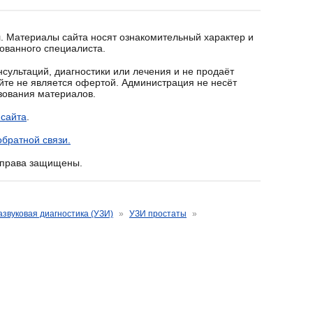
. Материалы сайта носят ознакомительный характер и
ованного специалиста.
сультаций, диагностики или лечения и не продаёт
йте не является офертой. Администрация не несёт
ьзования материалов.
 сайта
.
братной связи.
е права защищены.
азвуковая диагностика (УЗИ)
»
УЗИ простаты
»
аты и семенных
A
A
A