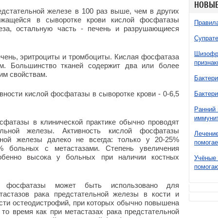
НОВЫЕ
дстательной железе в 100 раз выше, чем в других
ржащейся в сыворотке крови кислой фосфатазы
Правила
еза, остальную часть - печень и разрушающиеся
Супрате
Шизофре
чень, эритроциты и тромбоциты. Кислая фосфатаза
признак
м. Большинство тканей содержит два или более
им свойствам.
Бактери
ности кислой фосфатазы в сыворотке крови - 0-6,5
Бактери
Ранний 
иммунит
сфатазы в клинической практике обычно проводят
ельной железы. Активность кислой фосфатазы
Лечение
ной железы далеко не всегда: только у 20-25%
помогае
% больных с метастазами. Степень увеличения
обенно высока у больных при наличии костных
Учёные 
помогаю
ой фосфатазы может быть использовано для
тастазов рака предстательной железы в кости и
ости остеодистрофий, при которых обычно повышена
то время как при метастазах рака предстательной