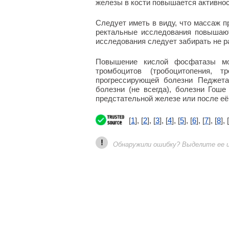
железы в кости повышается активнос
Следует иметь в виду, что массаж п
ректальные исследования повышают
исследования следует забирать не р
Повышение кислой фосфатазы мо
тромбоцитов (тробоцитопения, т
прогрессирующей болезни Педжета
болезни (не всегда), болезни Гоше
предстательной железе или после её
[
1
], [
2
], [
3
], [
4
], [
5
], [
6
], [
7
], [
8
], [
!
Обнаружили ошибку? Выделите ее и 