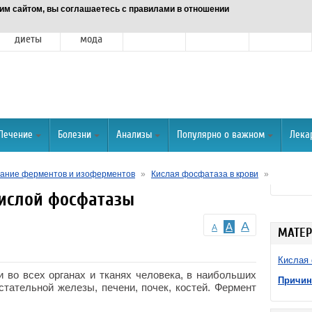
им сайтом, вы соглашаетесь с правилами в отношении
Питание и
Красота и
Отношения
Спорт
О портале
диеты
мода
Лечение
Болезни
Анализы
Популярно о важном
Лека
ание ферментов и изоферментов
»
Кислая фосфатаза в крови
»
ислой фосфатазы
A
A
A
МАТЕР
Кислая 
 во всех органах и тканях человека, в наибольших
Причин
дстательной железы, печени, почек, костей. Фермент