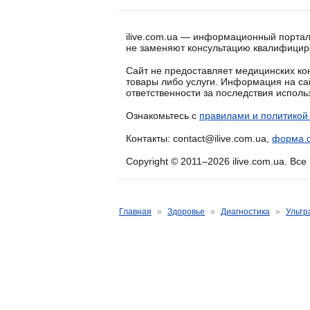
ilive.com.ua — информационный портал
не заменяют консультацию квалифицир
Сайт не предоставляет медицинских кон
товары либо услуги. Информация на са
ответственности за последствия испол
Ознакомьтесь с
правилами и политикой
Контакты: contact@ilive.com.ua,
форма о
Copyright © 2011–2026 ilive.com.ua. Вс
Главная
»
Здоровье
»
Диагностика
»
Ультр
Допплерография прост
пузырьков
Автор: Алексей Портнов, семейный врач
Дата создания: 16.03.2011