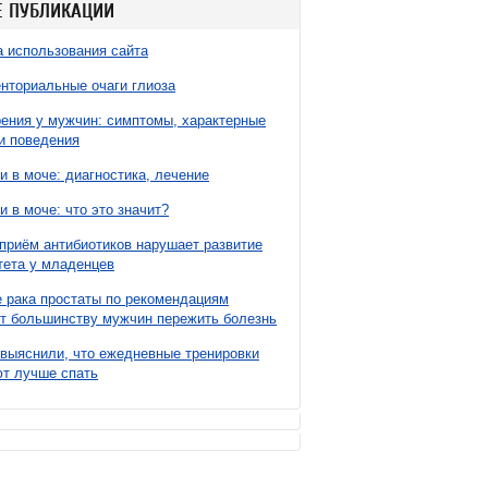
 ПУБЛИКАЦИИ
 использования сайта
нториальные очаги глиоза
ния у мужчин: симптомы, характерные
и поведения
и в моче: диагностика, лечение
и в моче: что это значит?
приём антибиотиков нарушает развитие
ета у младенцев
 рака простаты по рекомендациям
т большинству мужчин пережить болезнь
выяснили, что ежедневные тренировки
т лучше спать